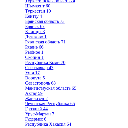
Туркестанская область
74
Шымкент
60
Туркестан
10
Кентау
4
Брянская область
73
Брянск
67
Клинцы
3
Дятьково
1
Рязанская область
71
Рязань
66
Рыбное
1
Скопин
1
Республика Коми
70
Сыктывкар
43
Ухта
17
Воркута
5
Севастополь
68
Мангистауская область
65
Актау
59
Жанаозен
2
Чеченская Республика
65
Грозный
44
Урус-Мартан
7
Гудермес
6
Республика Хакасия
64