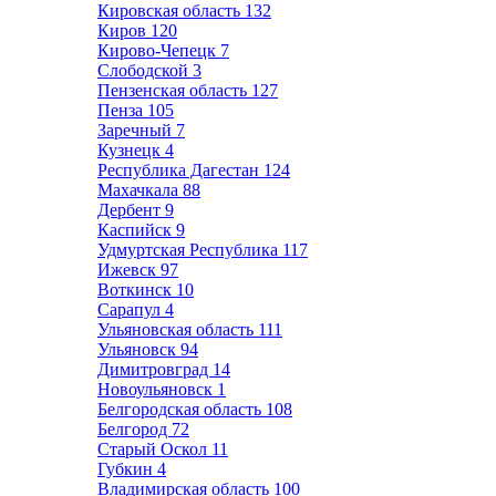
Кировская область
132
Киров
120
Кирово-Чепецк
7
Слободской
3
Пензенская область
127
Пенза
105
Заречный
7
Кузнецк
4
Республика Дагестан
124
Махачкала
88
Дербент
9
Каспийск
9
Удмуртская Республика
117
Ижевск
97
Воткинск
10
Сарапул
4
Ульяновская область
111
Ульяновск
94
Димитровград
14
Новоульяновск
1
Белгородская область
108
Белгород
72
Старый Оскол
11
Губкин
4
Владимирская область
100