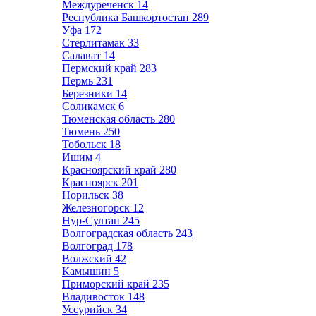
Междуреченск
14
Республика Башкортостан
289
Уфа
172
Стерлитамак
33
Салават
14
Пермский край
283
Пермь
231
Березники
14
Соликамск
6
Тюменская область
280
Тюмень
250
Тобольск
18
Ишим
4
Красноярский край
280
Красноярск
201
Норильск
38
Железногорск
12
Нур-Султан
245
Волгоградская область
243
Волгоград
178
Волжский
42
Камышин
5
Приморский край
235
Владивосток
148
Уссурийск
34