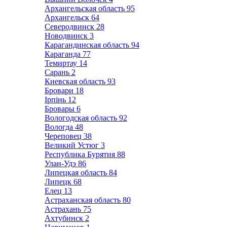
Архангельская область
95
Архангельск
64
Северодвинск
28
Новодвинск
3
Карагандинская область
94
Караганда
77
Темиртау
14
Сарань
2
Киевская область
93
Бровари
18
Ірпінь
12
Бровары
6
Вологодская область
92
Вологда
48
Череповец
38
Великий Устюг
3
Республика Бурятия
88
Улан-Удэ
86
Липецкая область
84
Липецк
68
Елец
13
Астраханская область
80
Астрахань
75
Ахтубинск
2