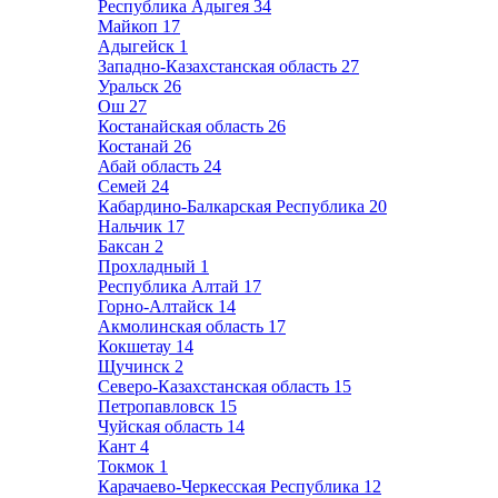
Республика Адыгея
34
Майкоп
17
Адыгейск
1
Западно-Казахстанская область
27
Уральск
26
Ош
27
Костанайская область
26
Костанай
26
Абай область
24
Семей
24
Кабардино-Балкарская Республика
20
Нальчик
17
Баксан
2
Прохладный
1
Республика Алтай
17
Горно-Алтайск
14
Акмолинская область
17
Кокшетау
14
Щучинск
2
Северо-Казахстанская область
15
Петропавловск
15
Чуйская область
14
Кант
4
Токмок
1
Карачаево-Черкесская Республика
12