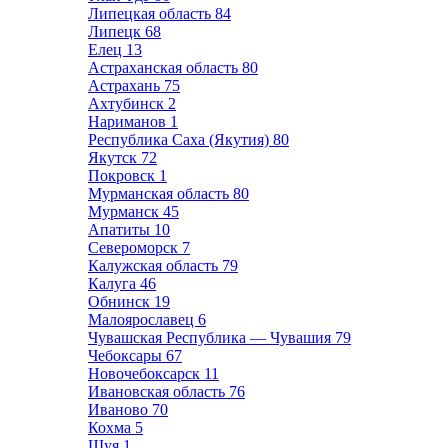
Липецкая область
84
Липецк
68
Елец
13
Астраханская область
80
Астрахань
75
Ахтубинск
2
Нариманов
1
Республика Саха (Якутия)
80
Якутск
72
Покровск
1
Мурманская область
80
Мурманск
45
Апатиты
10
Североморск
7
Калужская область
79
Калуга
46
Обнинск
19
Малоярославец
6
Чувашская Республика — Чувашия
79
Чебоксары
67
Новочебоксарск
11
Ивановская область
76
Иваново
70
Кохма
5
Шуя
1