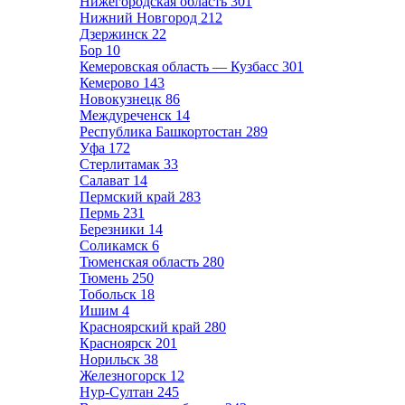
Нижегородская область
301
Нижний Новгород
212
Дзержинск
22
Бор
10
Кемеровская область — Кузбасс
301
Кемерово
143
Новокузнецк
86
Междуреченск
14
Республика Башкортостан
289
Уфа
172
Стерлитамак
33
Салават
14
Пермский край
283
Пермь
231
Березники
14
Соликамск
6
Тюменская область
280
Тюмень
250
Тобольск
18
Ишим
4
Красноярский край
280
Красноярск
201
Норильск
38
Железногорск
12
Нур-Султан
245