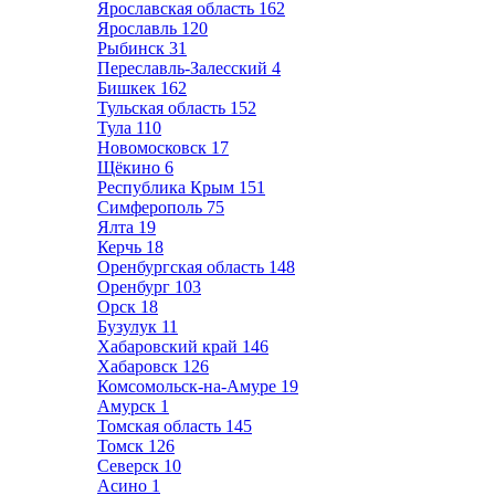
Ярославская область
162
Ярославль
120
Рыбинск
31
Переславль-Залесский
4
Бишкек
162
Тульская область
152
Тула
110
Новомосковск
17
Щёкино
6
Республика Крым
151
Симферополь
75
Ялта
19
Керчь
18
Оренбургская область
148
Оренбург
103
Орск
18
Бузулук
11
Хабаровский край
146
Хабаровск
126
Комсомольск-на-Амуре
19
Амурск
1
Томская область
145
Томск
126
Северск
10
Асино
1