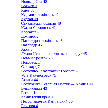
Йошкар-Ола
48
Волжск
4
Киев
50
Курганская область
49
Курган
48
Сахалинская область
48
Южно-Сахалинск
42
Корсаков
2
Долинск
2
Павлодарская область
48
Павлодар
45
Аксу
3
Ямало-Ненецкий автономный округ
45
Новый Уренгой
20
Ноябрьск
14
Салехард
7
Восточно-Казахстанская область
45
Усть-Каменогорск
45
Астана
44
Республика Северная Осетия — Алания
44
Владикавказ
43
Беслан
1
Камчатский край
42
Петропавловск-Камчатский
36
Елизово
4