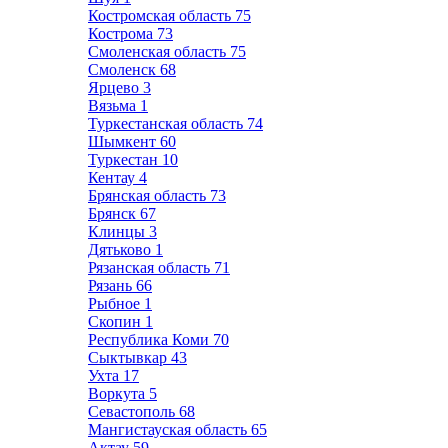
Костромская область
75
Кострома
73
Смоленская область
75
Смоленск
68
Ярцево
3
Вязьма
1
Туркестанская область
74
Шымкент
60
Туркестан
10
Кентау
4
Брянская область
73
Брянск
67
Клинцы
3
Дятьково
1
Рязанская область
71
Рязань
66
Рыбное
1
Скопин
1
Республика Коми
70
Сыктывкар
43
Ухта
17
Воркута
5
Севастополь
68
Мангистауская область
65
Актау
59