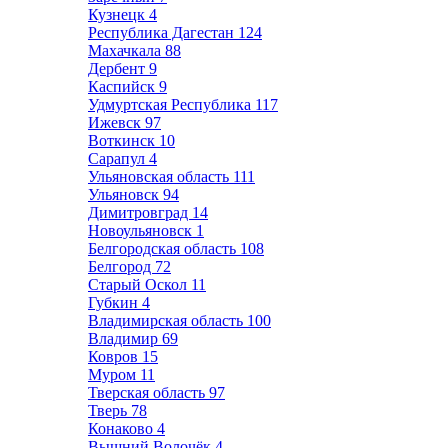
Кузнецк
4
Республика Дагестан
124
Махачкала
88
Дербент
9
Каспийск
9
Удмуртская Республика
117
Ижевск
97
Воткинск
10
Сарапул
4
Ульяновская область
111
Ульяновск
94
Димитровград
14
Новоульяновск
1
Белгородская область
108
Белгород
72
Старый Оскол
11
Губкин
4
Владимирская область
100
Владимир
69
Ковров
15
Муром
11
Тверская область
97
Тверь
78
Конаково
4
Вышний Волочёк
4