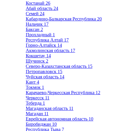
Костанай
26
Абай область
24
Семей
24
Кабардино-Балкарская Республика
20
Нальчик
17
Баксан
2
Прохладный
1
Республика Алтай
17
Горно-Алтайск
14
Акмолинская область
17
Кокшетау
14
Щучинск
2
Северо-Казахстанская область
15
Петропавловск
15
Чуйская область
14
Кант
4
Токмок
1
Карачаево-Черкесская Республика
12
Черкесск
11
Теберда
1
Магаданская область
11
Магадан
11
Еврейская автономная область
10
Биробиджан
10
Республика Тыва
7