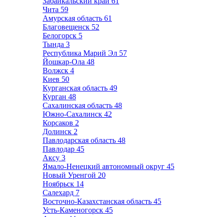
Забайкальский край
61
Чита
59
Амурская область
61
Благовещенск
52
Белогорск
5
Тында
3
Республика Марий Эл
57
Йошкар-Ола
48
Волжск
4
Киев
50
Курганская область
49
Курган
48
Сахалинская область
48
Южно-Сахалинск
42
Корсаков
2
Долинск
2
Павлодарская область
48
Павлодар
45
Аксу
3
Ямало-Ненецкий автономный округ
45
Новый Уренгой
20
Ноябрьск
14
Салехард
7
Восточно-Казахстанская область
45
Усть-Каменогорск
45