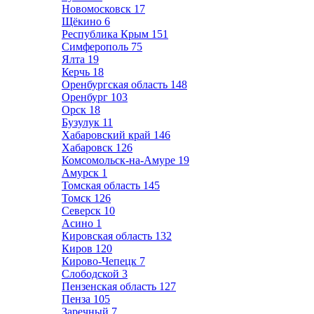
Новомосковск
17
Щёкино
6
Республика Крым
151
Симферополь
75
Ялта
19
Керчь
18
Оренбургская область
148
Оренбург
103
Орск
18
Бузулук
11
Хабаровский край
146
Хабаровск
126
Комсомольск-на-Амуре
19
Амурск
1
Томская область
145
Томск
126
Северск
10
Асино
1
Кировская область
132
Киров
120
Кирово-Чепецк
7
Слободской
3
Пензенская область
127
Пенза
105
Заречный
7