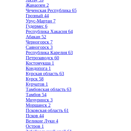
Жанаозен
2
Чеченская Республика
65
Грозный
44
Урус-Мартан
7
Гудермес
6
Республика Хакасия
64
Абакан
52
Черногорск
7
Саяногорск
3
Республика Карелия
63
Петрозаводск
60
Костомукша
1
Кондопога
1
Курская область
63
Курск
58
Курчатов
1
Тамбовская область
63
Тамбов
54
Мичуринск
3
Моршанск
2
Псковская область
61
Псков
44
Великие Луки
4
Остров
1