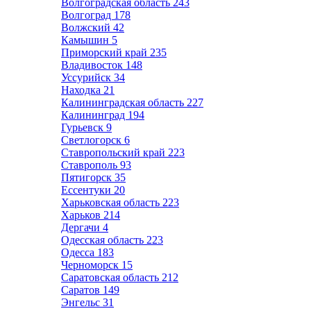
Волгоградская область
243
Волгоград
178
Волжский
42
Камышин
5
Приморский край
235
Владивосток
148
Уссурийск
34
Находка
21
Калининградская область
227
Калининград
194
Гурьевск
9
Светлогорск
6
Ставропольский край
223
Ставрополь
93
Пятигорск
35
Ессентуки
20
Харьковская область
223
Харьков
214
Дергачи
4
Одесская область
223
Одесса
183
Черноморск
15
Саратовская область
212
Саратов
149
Энгельс
31