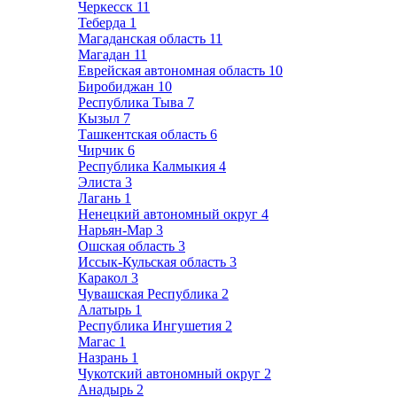
Черкесск
11
Теберда
1
Магаданская область
11
Магадан
11
Еврейская автономная область
10
Биробиджан
10
Республика Тыва
7
Кызыл
7
Ташкентская область
6
Чирчик
6
Республика Калмыкия
4
Элиста
3
Лагань
1
Ненецкий автономный округ
4
Нарьян-Мар
3
Ошская область
3
Иссык-Кульская область
3
Каракол
3
Чувашская Республика
2
Алатырь
1
Республика Ингушетия
2
Магас
1
Назрань
1
Чукотский автономный округ
2
Анадырь
2