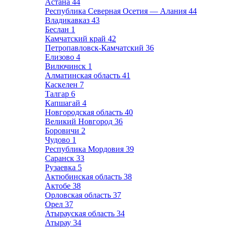
Астана
44
Республика Северная Осетия — Алания
44
Владикавказ
43
Беслан
1
Камчатский край
42
Петропавловск-Камчатский
36
Елизово
4
Вилючинск
1
Алматинская область
41
Каскелен
7
Талгар
6
Капшагай
4
Новгородская область
40
Великий Новгород
36
Боровичи
2
Чудово
1
Республика Мордовия
39
Саранск
33
Рузаевка
5
Актюбинская область
38
Актобе
38
Орловская область
37
Орел
37
Атырауская область
34
Атырау
34