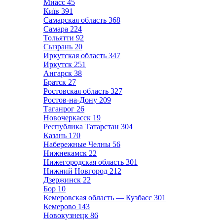
Миасс
45
Київ
391
Самарская область
368
Самара
224
Тольятти
92
Сызрань
20
Иркутская область
347
Иркутск
251
Ангарск
38
Братск
27
Ростовская область
327
Ростов-на-Дону
209
Таганрог
26
Новочеркасск
19
Республика Татарстан
304
Казань
170
Набережные Челны
56
Нижнекамск
22
Нижегородская область
301
Нижний Новгород
212
Дзержинск
22
Бор
10
Кемеровская область — Кузбасс
301
Кемерово
143
Новокузнецк
86