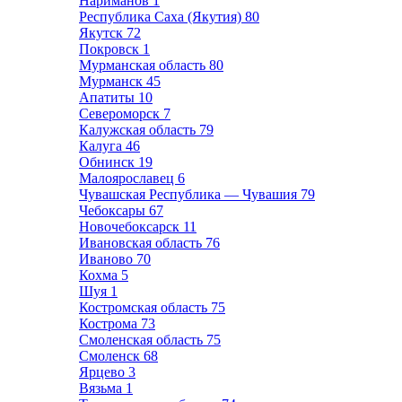
Нариманов
1
Республика Саха (Якутия)
80
Якутск
72
Покровск
1
Мурманская область
80
Мурманск
45
Апатиты
10
Североморск
7
Калужская область
79
Калуга
46
Обнинск
19
Малоярославец
6
Чувашская Республика — Чувашия
79
Чебоксары
67
Новочебоксарск
11
Ивановская область
76
Иваново
70
Кохма
5
Шуя
1
Костромская область
75
Кострома
73
Смоленская область
75
Смоленск
68
Ярцево
3
Вязьма
1