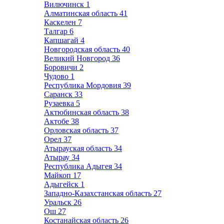
Вилючинск
1
Алматинская область
41
Каскелен
7
Талгар
6
Капшагай
4
Новгородская область
40
Великий Новгород
36
Боровичи
2
Чудово
1
Республика Мордовия
39
Саранск
33
Рузаевка
5
Актюбинская область
38
Актобе
38
Орловская область
37
Орел
37
Атырауская область
34
Атырау
34
Республика Адыгея
34
Майкоп
17
Адыгейск
1
Западно-Казахстанская область
27
Уральск
26
Ош
27
Костанайская область
26