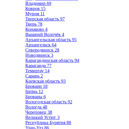
Владимир
69
Ковров
15
Муром
11
Тверская область
97
Тверь
78
Конаково
4
Вышний Волочёк
4
Архангельская область
95
Архангельск
64
Северодвинск
28
Новодвинск
3
Карагандинская область
94
Караганда
77
Темиртау
14
Сарань
2
Киевская область
93
Бровари
18
Ірпінь
12
Бровары
6
Вологодская область
92
Вологда
48
Череповец
38
Великий Устюг
3
Республика Бурятия
88
Улан-Удэ
86