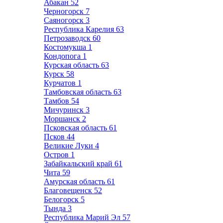
Абакан
52
Черногорск
7
Саяногорск
3
Республика Карелия
63
Петрозаводск
60
Костомукша
1
Кондопога
1
Курская область
63
Курск
58
Курчатов
1
Тамбовская область
63
Тамбов
54
Мичуринск
3
Моршанск
2
Псковская область
61
Псков
44
Великие Луки
4
Остров
1
Забайкальский край
61
Чита
59
Амурская область
61
Благовещенск
52
Белогорск
5
Тында
3
Республика Марий Эл
57