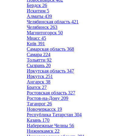
Бердск
26
Искитим
5
Алматы
439
Челябинская область
421
Челябинск
263
Магнитогорск
50
Миасс
45
Київ
391
Самарская область
368
Самара
224
Тольятти
92
Сызрань
20
Иркутская область
347
Иркутск
251
Ангарск
38
Братск
27
Ростовская область
327
Ростов-на-Дону
209
Таганрог
26
Новочеркасск
19
Республика Татарстан
304
Казань
170
Набережные Челны
56
Нижнекамск
22