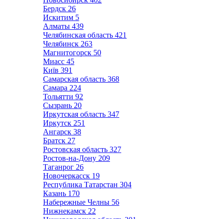
Бердск
26
Искитим
5
Алматы
439
Челябинская область
421
Челябинск
263
Магнитогорск
50
Миасс
45
Київ
391
Самарская область
368
Самара
224
Тольятти
92
Сызрань
20
Иркутская область
347
Иркутск
251
Ангарск
38
Братск
27
Ростовская область
327
Ростов-на-Дону
209
Таганрог
26
Новочеркасск
19
Республика Татарстан
304
Казань
170
Набережные Челны
56
Нижнекамск
22