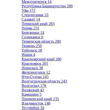
Междуреченск
14
Республика Башкортостан
289
Уфа
172
Стерлитамак
33
Салават
14
Пермский край
283
Пермь
231
Березники
14
Соликамск
6
Тюменская область
280
Тюмень
250
Тобольск
18
Ишим
4
Красноярский край
280
Красноярск
201
Норильск
38
Железногорск
12
Нур-Султан
245
Волгоградская область
243
Волгоград
178
Волжский
42
Камышин
5
Приморский край
235
Владивосток
148
Уссурийск
34