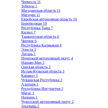
Черкесск
11
Теберда
1
Магаданская область
11
Магадан
11
Еврейская автономная область
10
Биробиджан
10
Республика Тыва
7
Кызыл
7
Ташкентская область
6
Чирчик
6
Республика Калмыкия
4
Элиста
3
Лагань
1
Ненецкий автономный округ
4
Нарьян-Мар
3
Ошская область
3
Иссык-Кульская область
3
Каракол
3
Чувашская Республика
2
Алатырь
1
Республика Ингушетия
2
Магас
1
Назрань
1
Чукотский автономный округ
2
Анадырь
2