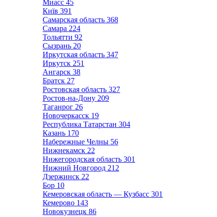
Миасс
45
Київ
391
Самарская область
368
Самара
224
Тольятти
92
Сызрань
20
Иркутская область
347
Иркутск
251
Ангарск
38
Братск
27
Ростовская область
327
Ростов-на-Дону
209
Таганрог
26
Новочеркасск
19
Республика Татарстан
304
Казань
170
Набережные Челны
56
Нижнекамск
22
Нижегородская область
301
Нижний Новгород
212
Дзержинск
22
Бор
10
Кемеровская область — Кузбасс
301
Кемерово
143
Новокузнецк
86