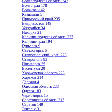
Волгоградская область
243
Волгоград
178
Волжский
42
Камышин
5
Приморский край
235
Владивосток
148
Уссурийск
34
Находка
21
Калининградская область
227
Калининград
194
Гурьевск
9
Светлогорск
6
Ставропольский край
223
Ставрополь
93
Пятигорск
35
Ессентуки
20
Харьковская область
223
Харьков
214
Дергачи
4
Одесская область
223
Одесса
183
Черноморск
15
Саратовская область
212
Саратов
149
Энгельс
31