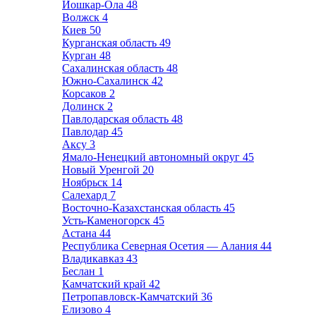
Йошкар-Ола
48
Волжск
4
Киев
50
Курганская область
49
Курган
48
Сахалинская область
48
Южно-Сахалинск
42
Корсаков
2
Долинск
2
Павлодарская область
48
Павлодар
45
Аксу
3
Ямало-Ненецкий автономный округ
45
Новый Уренгой
20
Ноябрьск
14
Салехард
7
Восточно-Казахстанская область
45
Усть-Каменогорск
45
Астана
44
Республика Северная Осетия — Алания
44
Владикавказ
43
Беслан
1
Камчатский край
42
Петропавловск-Камчатский
36
Елизово
4