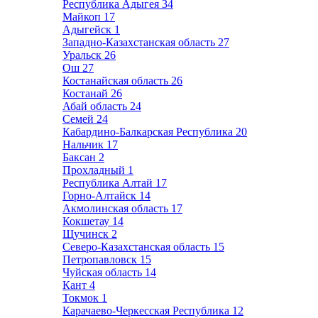
Республика Адыгея
34
Майкоп
17
Адыгейск
1
Западно-Казахстанская область
27
Уральск
26
Ош
27
Костанайская область
26
Костанай
26
Абай область
24
Семей
24
Кабардино-Балкарская Республика
20
Нальчик
17
Баксан
2
Прохладный
1
Республика Алтай
17
Горно-Алтайск
14
Акмолинская область
17
Кокшетау
14
Щучинск
2
Северо-Казахстанская область
15
Петропавловск
15
Чуйская область
14
Кант
4
Токмок
1
Карачаево-Черкесская Республика
12