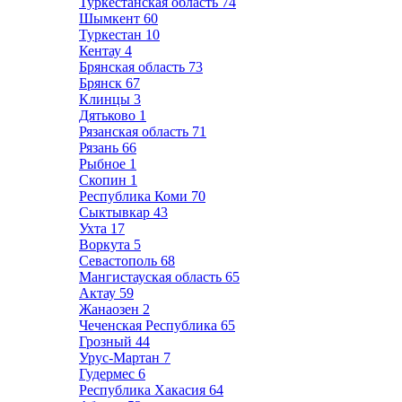
Туркестанская область
74
Шымкент
60
Туркестан
10
Кентау
4
Брянская область
73
Брянск
67
Клинцы
3
Дятьково
1
Рязанская область
71
Рязань
66
Рыбное
1
Скопин
1
Республика Коми
70
Сыктывкар
43
Ухта
17
Воркута
5
Севастополь
68
Мангистауская область
65
Актау
59
Жанаозен
2
Чеченская Республика
65
Грозный
44
Урус-Мартан
7
Гудермес
6
Республика Хакасия
64