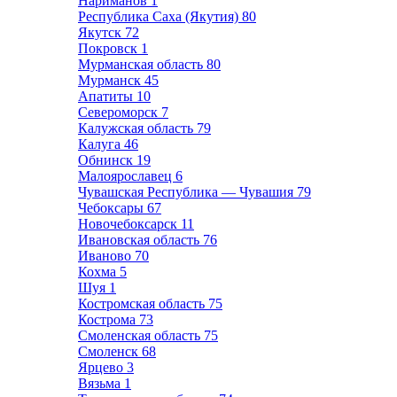
Нариманов
1
Республика Саха (Якутия)
80
Якутск
72
Покровск
1
Мурманская область
80
Мурманск
45
Апатиты
10
Североморск
7
Калужская область
79
Калуга
46
Обнинск
19
Малоярославец
6
Чувашская Республика — Чувашия
79
Чебоксары
67
Новочебоксарск
11
Ивановская область
76
Иваново
70
Кохма
5
Шуя
1
Костромская область
75
Кострома
73
Смоленская область
75
Смоленск
68
Ярцево
3
Вязьма
1