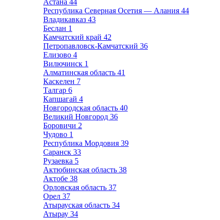
Астана
44
Республика Северная Осетия — Алания
44
Владикавказ
43
Беслан
1
Камчатский край
42
Петропавловск-Камчатский
36
Елизово
4
Вилючинск
1
Алматинская область
41
Каскелен
7
Талгар
6
Капшагай
4
Новгородская область
40
Великий Новгород
36
Боровичи
2
Чудово
1
Республика Мордовия
39
Саранск
33
Рузаевка
5
Актюбинская область
38
Актобе
38
Орловская область
37
Орел
37
Атырауская область
34
Атырау
34