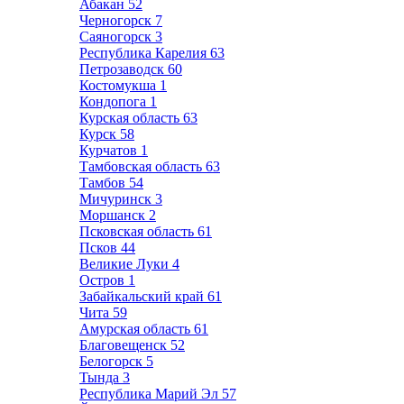
Абакан
52
Черногорск
7
Саяногорск
3
Республика Карелия
63
Петрозаводск
60
Костомукша
1
Кондопога
1
Курская область
63
Курск
58
Курчатов
1
Тамбовская область
63
Тамбов
54
Мичуринск
3
Моршанск
2
Псковская область
61
Псков
44
Великие Луки
4
Остров
1
Забайкальский край
61
Чита
59
Амурская область
61
Благовещенск
52
Белогорск
5
Тында
3
Республика Марий Эл
57