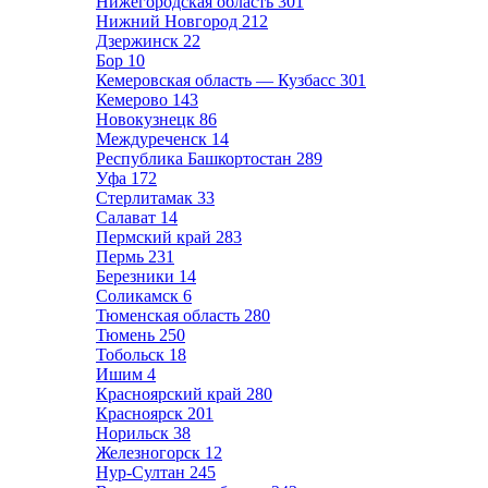
Нижегородская область
301
Нижний Новгород
212
Дзержинск
22
Бор
10
Кемеровская область — Кузбасс
301
Кемерово
143
Новокузнецк
86
Междуреченск
14
Республика Башкортостан
289
Уфа
172
Стерлитамак
33
Салават
14
Пермский край
283
Пермь
231
Березники
14
Соликамск
6
Тюменская область
280
Тюмень
250
Тобольск
18
Ишим
4
Красноярский край
280
Красноярск
201
Норильск
38
Железногорск
12
Нур-Султан
245