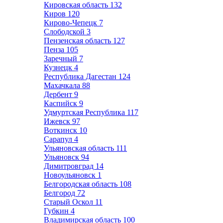
Кировская область
132
Киров
120
Кирово-Чепецк
7
Слободской
3
Пензенская область
127
Пенза
105
Заречный
7
Кузнецк
4
Республика Дагестан
124
Махачкала
88
Дербент
9
Каспийск
9
Удмуртская Республика
117
Ижевск
97
Воткинск
10
Сарапул
4
Ульяновская область
111
Ульяновск
94
Димитровград
14
Новоульяновск
1
Белгородская область
108
Белгород
72
Старый Оскол
11
Губкин
4
Владимирская область
100