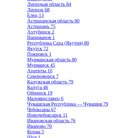
Липецкая область
84
Липецк
68
Елец
13
Астраханская область
80
Астрахань
75
Ахтубинск
2
Нариманов
1
Республика Саха (Якутия)
80
Якутск
72
Покровск
1
Мурманская область
80
Мурманск
45
Апатиты
10
Североморск
7
Калужская область
79
Калуга
46
Обнинск
19
Малоярославец
6
Чувашская Республика — Чувашия
79
Чебоксары
67
Новочебоксарск
11
Ивановская область
76
Иваново
70
Кохма
5
Шуя
1