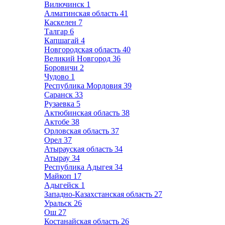
Вилючинск
1
Алматинская область
41
Каскелен
7
Талгар
6
Капшагай
4
Новгородская область
40
Великий Новгород
36
Боровичи
2
Чудово
1
Республика Мордовия
39
Саранск
33
Рузаевка
5
Актюбинская область
38
Актобе
38
Орловская область
37
Орел
37
Атырауская область
34
Атырау
34
Республика Адыгея
34
Майкоп
17
Адыгейск
1
Западно-Казахстанская область
27
Уральск
26
Ош
27
Костанайская область
26