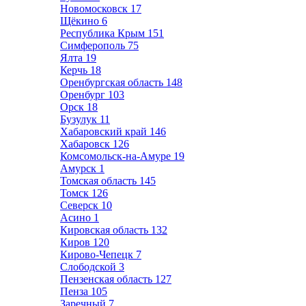
Новомосковск
17
Щёкино
6
Республика Крым
151
Симферополь
75
Ялта
19
Керчь
18
Оренбургская область
148
Оренбург
103
Орск
18
Бузулук
11
Хабаровский край
146
Хабаровск
126
Комсомольск-на-Амуре
19
Амурск
1
Томская область
145
Томск
126
Северск
10
Асино
1
Кировская область
132
Киров
120
Кирово-Чепецк
7
Слободской
3
Пензенская область
127
Пенза
105
Заречный
7