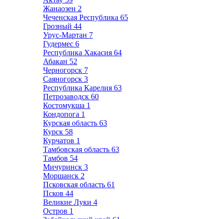
Жанаозен
2
Чеченская Республика
65
Грозный
44
Урус-Мартан
7
Гудермес
6
Республика Хакасия
64
Абакан
52
Черногорск
7
Саяногорск
3
Республика Карелия
63
Петрозаводск
60
Костомукша
1
Кондопога
1
Курская область
63
Курск
58
Курчатов
1
Тамбовская область
63
Тамбов
54
Мичуринск
3
Моршанск
2
Псковская область
61
Псков
44
Великие Луки
4
Остров
1