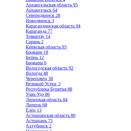
Архангельская область
95
Архангельск
64
Северодвинск
28
Новодвинск
3
Карагандинская область
94
Караганда
77
Темиртау
14
Сарань
2
Киевская область
93
Бровари
18
Ірпінь
12
Бровары
6
Вологодская область
92
Вологда
48
Череповец
38
Великий Устюг
3
Республика Бурятия
88
Улан-Удэ
86
Липецкая область
84
Липецк
68
Елец
13
Астраханская область
80
Астрахань
75
Ахтубинск
2