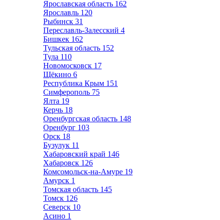
Ярославская область
162
Ярославль
120
Рыбинск
31
Переславль-Залесский
4
Бишкек
162
Тульская область
152
Тула
110
Новомосковск
17
Щёкино
6
Республика Крым
151
Симферополь
75
Ялта
19
Керчь
18
Оренбургская область
148
Оренбург
103
Орск
18
Бузулук
11
Хабаровский край
146
Хабаровск
126
Комсомольск-на-Амуре
19
Амурск
1
Томская область
145
Томск
126
Северск
10
Асино
1