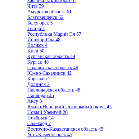
Забайкальский край
61
Чита
59
Амурская область
61
Благовещенск
52
Белогорск
5
Тында
3
Республика Марий Эл
57
Йошкар-Ола
48
Волжск
4
Киев
50
Курганская область
49
Курган
48
Сахалинская область
48
Южно-Сахалинск
42
Корсаков
2
Долинск
2
Павлодарская область
48
Павлодар
45
Аксу
3
Ямало-Ненецкий автономный округ
45
Новый Уренгой
20
Ноябрьск
14
Салехард
7
Восточно-Казахстанская область
45
Усть-Каменогорск
45