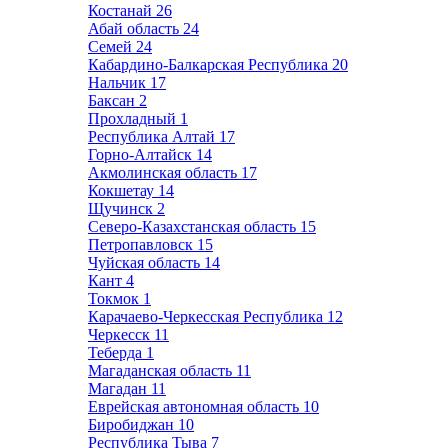
Костанай
26
Абай область
24
Семей
24
Кабардино-Балкарская Республика
20
Нальчик
17
Баксан
2
Прохладный
1
Республика Алтай
17
Горно-Алтайск
14
Акмолинская область
17
Кокшетау
14
Щучинск
2
Северо-Казахстанская область
15
Петропавловск
15
Чуйская область
14
Кант
4
Токмок
1
Карачаево-Черкесская Республика
12
Черкесск
11
Теберда
1
Магаданская область
11
Магадан
11
Еврейская автономная область
10
Биробиджан
10
Республика Тыва
7