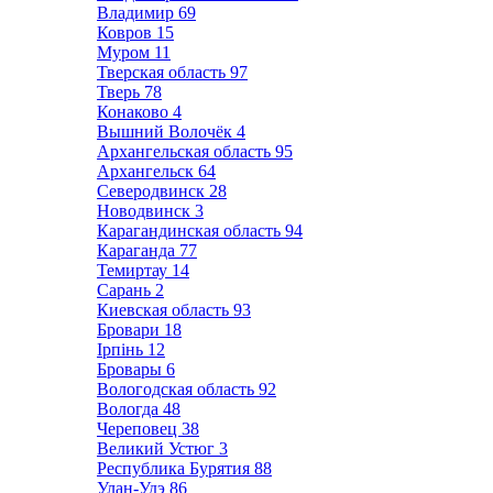
Владимир
69
Ковров
15
Муром
11
Тверская область
97
Тверь
78
Конаково
4
Вышний Волочёк
4
Архангельская область
95
Архангельск
64
Северодвинск
28
Новодвинск
3
Карагандинская область
94
Караганда
77
Темиртау
14
Сарань
2
Киевская область
93
Бровари
18
Ірпінь
12
Бровары
6
Вологодская область
92
Вологда
48
Череповец
38
Великий Устюг
3
Республика Бурятия
88
Улан-Удэ
86