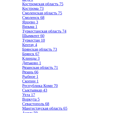
Костромская область
75
Кострома
73
Смоленская область
75
Смоленск
68
Ярцево
3
Вязьма
1
Туркестанская область
74
Шымкент
60
Туркестан
10
Кентау
4
Брянская область
73
Брянск
67
Клинцы
3
Дятьково
1
Рязанская область
71
Рязань
66
Рыбное
1
Скопин
1
Республика Коми
70
Сыктывкар
43
Ухта
17
Воркута
5
Севастополь
68
Мангистауская область
65
Актау
59