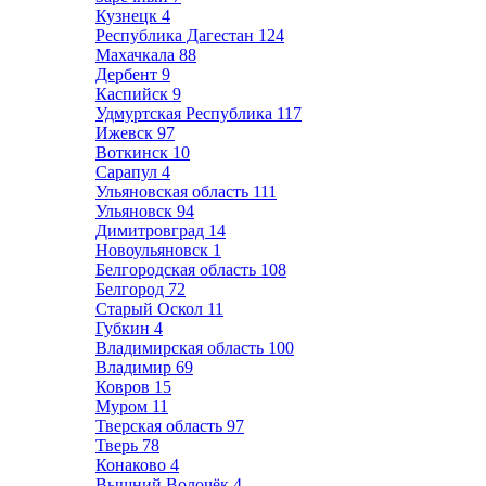
Кузнецк
4
Республика Дагестан
124
Махачкала
88
Дербент
9
Каспийск
9
Удмуртская Республика
117
Ижевск
97
Воткинск
10
Сарапул
4
Ульяновская область
111
Ульяновск
94
Димитровград
14
Новоульяновск
1
Белгородская область
108
Белгород
72
Старый Оскол
11
Губкин
4
Владимирская область
100
Владимир
69
Ковров
15
Муром
11
Тверская область
97
Тверь
78
Конаково
4
Вышний Волочёк
4