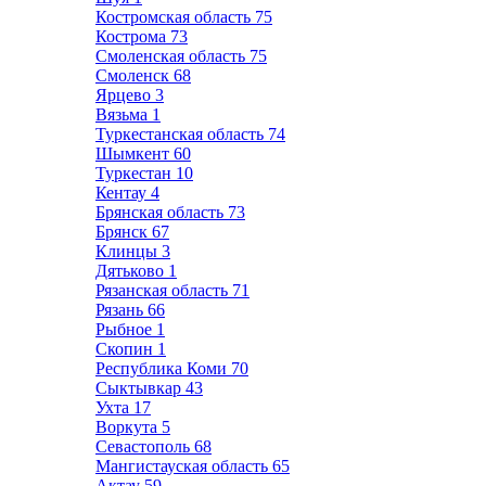
Костромская область
75
Кострома
73
Смоленская область
75
Смоленск
68
Ярцево
3
Вязьма
1
Туркестанская область
74
Шымкент
60
Туркестан
10
Кентау
4
Брянская область
73
Брянск
67
Клинцы
3
Дятьково
1
Рязанская область
71
Рязань
66
Рыбное
1
Скопин
1
Республика Коми
70
Сыктывкар
43
Ухта
17
Воркута
5
Севастополь
68
Мангистауская область
65
Актау
59