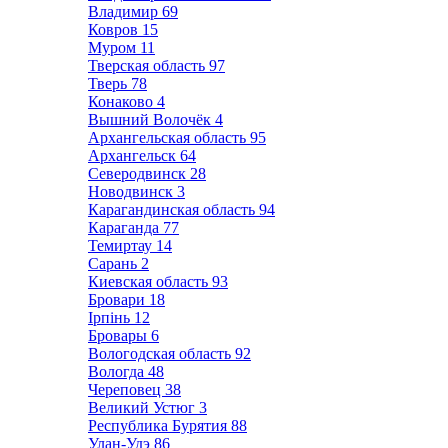
Владимир
69
Ковров
15
Муром
11
Тверская область
97
Тверь
78
Конаково
4
Вышний Волочёк
4
Архангельская область
95
Архангельск
64
Северодвинск
28
Новодвинск
3
Карагандинская область
94
Караганда
77
Темиртау
14
Сарань
2
Киевская область
93
Бровари
18
Ірпінь
12
Бровары
6
Вологодская область
92
Вологда
48
Череповец
38
Великий Устюг
3
Республика Бурятия
88
Улан-Удэ
86