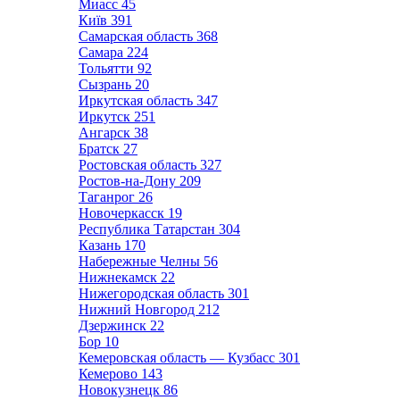
Миасс
45
Київ
391
Самарская область
368
Самара
224
Тольятти
92
Сызрань
20
Иркутская область
347
Иркутск
251
Ангарск
38
Братск
27
Ростовская область
327
Ростов-на-Дону
209
Таганрог
26
Новочеркасск
19
Республика Татарстан
304
Казань
170
Набережные Челны
56
Нижнекамск
22
Нижегородская область
301
Нижний Новгород
212
Дзержинск
22
Бор
10
Кемеровская область — Кузбасс
301
Кемерово
143
Новокузнецк
86