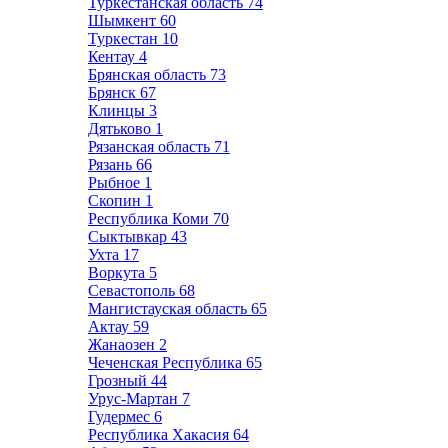
Туркестанская область
74
Шымкент
60
Туркестан
10
Кентау
4
Брянская область
73
Брянск
67
Клинцы
3
Дятьково
1
Рязанская область
71
Рязань
66
Рыбное
1
Скопин
1
Республика Коми
70
Сыктывкар
43
Ухта
17
Воркута
5
Севастополь
68
Мангистауская область
65
Актау
59
Жанаозен
2
Чеченская Республика
65
Грозный
44
Урус-Мартан
7
Гудермес
6
Республика Хакасия
64