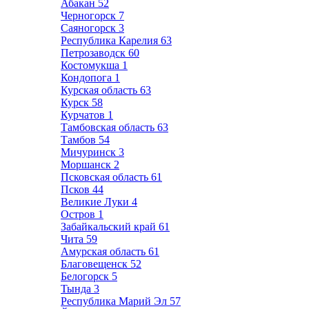
Абакан
52
Черногорск
7
Саяногорск
3
Республика Карелия
63
Петрозаводск
60
Костомукша
1
Кондопога
1
Курская область
63
Курск
58
Курчатов
1
Тамбовская область
63
Тамбов
54
Мичуринск
3
Моршанск
2
Псковская область
61
Псков
44
Великие Луки
4
Остров
1
Забайкальский край
61
Чита
59
Амурская область
61
Благовещенск
52
Белогорск
5
Тында
3
Республика Марий Эл
57