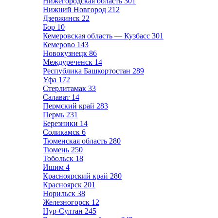
Нижегородская область
301
Нижний Новгород
212
Дзержинск
22
Бор
10
Кемеровская область — Кузбасс
301
Кемерово
143
Новокузнецк
86
Междуреченск
14
Республика Башкортостан
289
Уфа
172
Стерлитамак
33
Салават
14
Пермский край
283
Пермь
231
Березники
14
Соликамск
6
Тюменская область
280
Тюмень
250
Тобольск
18
Ишим
4
Красноярский край
280
Красноярск
201
Норильск
38
Железногорск
12
Нур-Султан
245