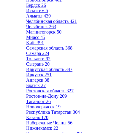
Бердск
26
Искитим
5
Алматы
439
Челябинская область
421
Челябинск
263
Магнитогорск
50
Миасс
45
Київ
391
Самарская область
368
Самара
224
Тольятти
92
Сызрань
20
Иркутская область
347
Иркутск
251
Ангарск
38
Братск
27
Ростовская область
327
Ростов-на-Дону
209
Таганрог
26
Новочеркасск
19
Республика Татарстан
304
Казань
170
Набережные Челны
56
Нижнекамск
22