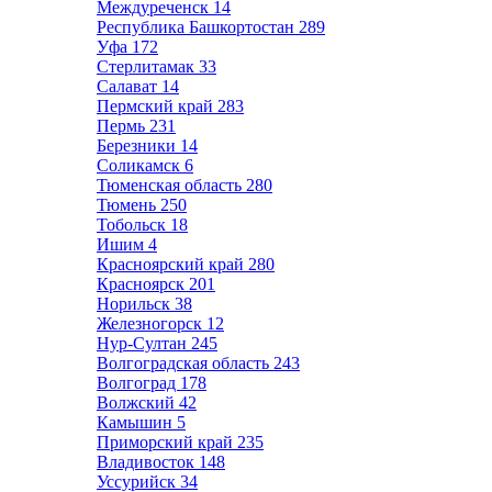
Междуреченск
14
Республика Башкортостан
289
Уфа
172
Стерлитамак
33
Салават
14
Пермский край
283
Пермь
231
Березники
14
Соликамск
6
Тюменская область
280
Тюмень
250
Тобольск
18
Ишим
4
Красноярский край
280
Красноярск
201
Норильск
38
Железногорск
12
Нур-Султан
245
Волгоградская область
243
Волгоград
178
Волжский
42
Камышин
5
Приморский край
235
Владивосток
148
Уссурийск
34