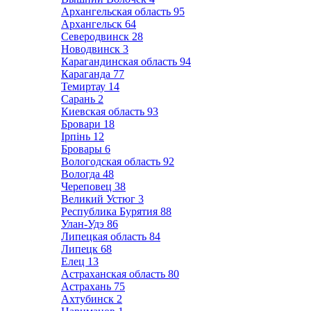
Архангельская область
95
Архангельск
64
Северодвинск
28
Новодвинск
3
Карагандинская область
94
Караганда
77
Темиртау
14
Сарань
2
Киевская область
93
Бровари
18
Ірпінь
12
Бровары
6
Вологодская область
92
Вологда
48
Череповец
38
Великий Устюг
3
Республика Бурятия
88
Улан-Удэ
86
Липецкая область
84
Липецк
68
Елец
13
Астраханская область
80
Астрахань
75
Ахтубинск
2