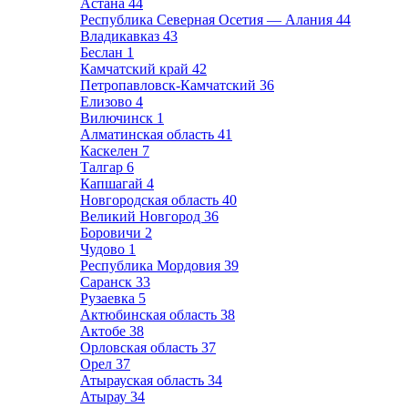
Астана
44
Республика Северная Осетия — Алания
44
Владикавказ
43
Беслан
1
Камчатский край
42
Петропавловск-Камчатский
36
Елизово
4
Вилючинск
1
Алматинская область
41
Каскелен
7
Талгар
6
Капшагай
4
Новгородская область
40
Великий Новгород
36
Боровичи
2
Чудово
1
Республика Мордовия
39
Саранск
33
Рузаевка
5
Актюбинская область
38
Актобе
38
Орловская область
37
Орел
37
Атырауская область
34
Атырау
34