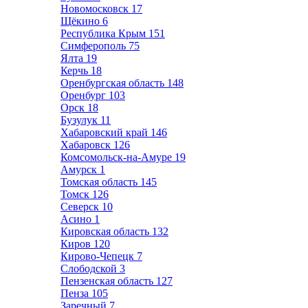
Новомосковск
17
Щёкино
6
Республика Крым
151
Симферополь
75
Ялта
19
Керчь
18
Оренбургская область
148
Оренбург
103
Орск
18
Бузулук
11
Хабаровский край
146
Хабаровск
126
Комсомольск-на-Амуре
19
Амурск
1
Томская область
145
Томск
126
Северск
10
Асино
1
Кировская область
132
Киров
120
Кирово-Чепецк
7
Слободской
3
Пензенская область
127
Пенза
105
Заречный
7