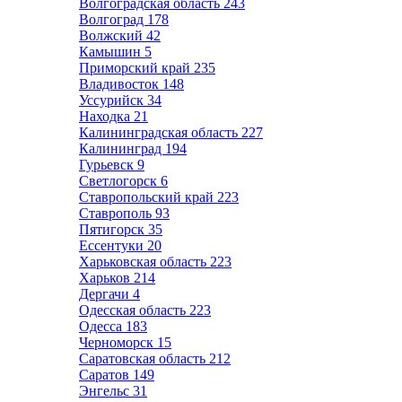
Волгоградская область
243
Волгоград
178
Волжский
42
Камышин
5
Приморский край
235
Владивосток
148
Уссурийск
34
Находка
21
Калининградская область
227
Калининград
194
Гурьевск
9
Светлогорск
6
Ставропольский край
223
Ставрополь
93
Пятигорск
35
Ессентуки
20
Харьковская область
223
Харьков
214
Дергачи
4
Одесская область
223
Одесса
183
Черноморск
15
Саратовская область
212
Саратов
149
Энгельс
31