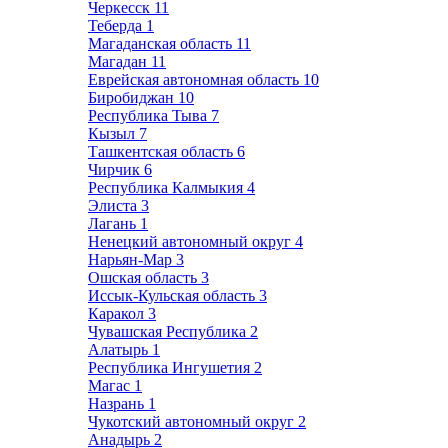
Черкесск
11
Теберда
1
Магаданская область
11
Магадан
11
Еврейская автономная область
10
Биробиджан
10
Республика Тыва
7
Кызыл
7
Ташкентская область
6
Чирчик
6
Республика Калмыкия
4
Элиста
3
Лагань
1
Ненецкий автономный округ
4
Нарьян-Мар
3
Ошская область
3
Иссык-Кульская область
3
Каракол
3
Чувашская Республика
2
Алатырь
1
Республика Ингушетия
2
Магас
1
Назрань
1
Чукотский автономный округ
2
Анадырь
2