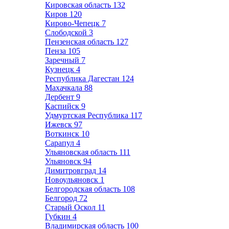
Кировская область
132
Киров
120
Кирово-Чепецк
7
Слободской
3
Пензенская область
127
Пенза
105
Заречный
7
Кузнецк
4
Республика Дагестан
124
Махачкала
88
Дербент
9
Каспийск
9
Удмуртская Республика
117
Ижевск
97
Воткинск
10
Сарапул
4
Ульяновская область
111
Ульяновск
94
Димитровград
14
Новоульяновск
1
Белгородская область
108
Белгород
72
Старый Оскол
11
Губкин
4
Владимирская область
100