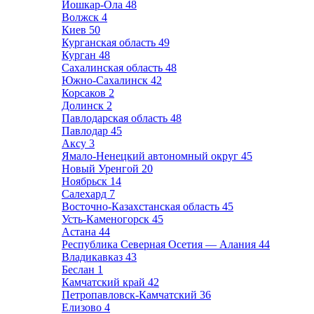
Йошкар-Ола
48
Волжск
4
Киев
50
Курганская область
49
Курган
48
Сахалинская область
48
Южно-Сахалинск
42
Корсаков
2
Долинск
2
Павлодарская область
48
Павлодар
45
Аксу
3
Ямало-Ненецкий автономный округ
45
Новый Уренгой
20
Ноябрьск
14
Салехард
7
Восточно-Казахстанская область
45
Усть-Каменогорск
45
Астана
44
Республика Северная Осетия — Алания
44
Владикавказ
43
Беслан
1
Камчатский край
42
Петропавловск-Камчатский
36
Елизово
4