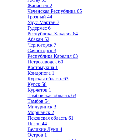
Жанаозен
2
Чеченская Республика
65
Грозный
44
Урус-Мартан
7
Гудермес
6
Республика Хакасия
64
Абакан
52
Черногорск
7
Саяногорск
3
Республика Карелия
63
Петрозаводск
60
Костомукша
1
Кондопога
1
Курская область
63
Курск
58
Курчатов
1
Тамбовская область
63
Тамбов
54
Мичуринск
3
Моршанск
2
Псковская область
61
Псков
44
Великие Луки
4
Остров
1