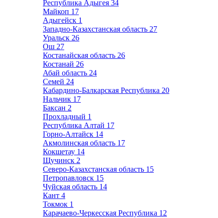
Республика Адыгея
34
Майкоп
17
Адыгейск
1
Западно-Казахстанская область
27
Уральск
26
Ош
27
Костанайская область
26
Костанай
26
Абай область
24
Семей
24
Кабардино-Балкарская Республика
20
Нальчик
17
Баксан
2
Прохладный
1
Республика Алтай
17
Горно-Алтайск
14
Акмолинская область
17
Кокшетау
14
Щучинск
2
Северо-Казахстанская область
15
Петропавловск
15
Чуйская область
14
Кант
4
Токмок
1
Карачаево-Черкесская Республика
12