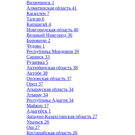
Вилючинск
1
Алматинская область
41
Каскелен
7
Талгар
6
Капшагай
4
Новгородская область
40
Великий Новгород
36
Боровичи
2
Чудово
1
Республика Мордовия
39
Саранск
33
Рузаевка
5
Актюбинская область
38
Актобе
38
Орловская область
37
Орел
37
Атырауская область
34
Атырау
34
Республика Адыгея
34
Майкоп
17
Адыгейск
1
Западно-Казахстанская область
27
Уральск
26
Ош
27
Костанайская область
26