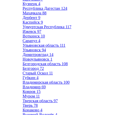
Кузнецк
4
Республика Дагестан
124
Махачкала
88
Дербент
9
Каспийск
9
Удмуртская Республика
117
Ижевск
97
Воткинск
10
Сарапул
4
Ульяновская область
111
Ульяновск
94
Димитровград
14
Новоульяновск
1
Белгородская область
108
Белгород
72
Старый Оскол
11
Губкин
4
Владимирская область
100
Владимир
69
Ковров
15
Муром
11
Тверская область
97
Тверь
78
Конаково
4
Вышний Волочёк
4