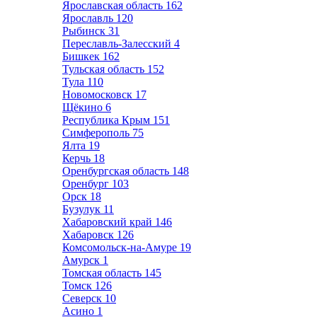
Ярославская область
162
Ярославль
120
Рыбинск
31
Переславль-Залесский
4
Бишкек
162
Тульская область
152
Тула
110
Новомосковск
17
Щёкино
6
Республика Крым
151
Симферополь
75
Ялта
19
Керчь
18
Оренбургская область
148
Оренбург
103
Орск
18
Бузулук
11
Хабаровский край
146
Хабаровск
126
Комсомольск-на-Амуре
19
Амурск
1
Томская область
145
Томск
126
Северск
10
Асино
1