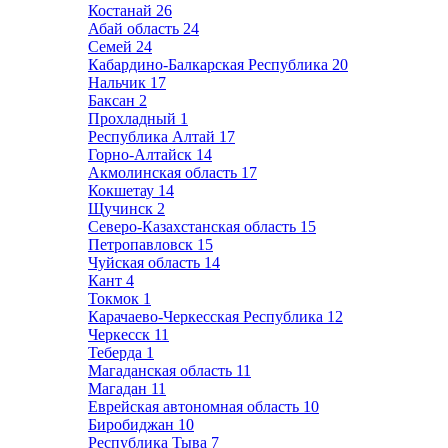
Костанай
26
Абай область
24
Семей
24
Кабардино-Балкарская Республика
20
Нальчик
17
Баксан
2
Прохладный
1
Республика Алтай
17
Горно-Алтайск
14
Акмолинская область
17
Кокшетау
14
Щучинск
2
Северо-Казахстанская область
15
Петропавловск
15
Чуйская область
14
Кант
4
Токмок
1
Карачаево-Черкесская Республика
12
Черкесск
11
Теберда
1
Магаданская область
11
Магадан
11
Еврейская автономная область
10
Биробиджан
10
Республика Тыва
7