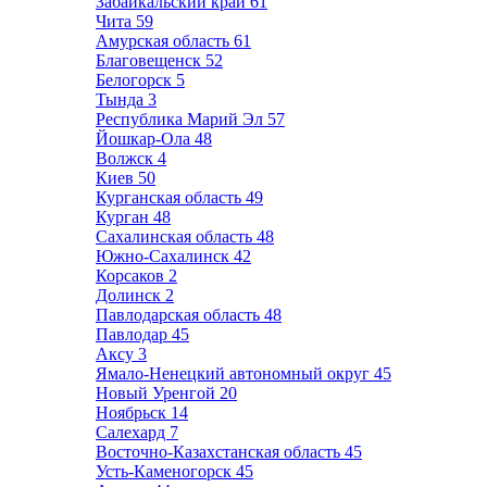
Забайкальский край
61
Чита
59
Амурская область
61
Благовещенск
52
Белогорск
5
Тында
3
Республика Марий Эл
57
Йошкар-Ола
48
Волжск
4
Киев
50
Курганская область
49
Курган
48
Сахалинская область
48
Южно-Сахалинск
42
Корсаков
2
Долинск
2
Павлодарская область
48
Павлодар
45
Аксу
3
Ямало-Ненецкий автономный округ
45
Новый Уренгой
20
Ноябрьск
14
Салехард
7
Восточно-Казахстанская область
45
Усть-Каменогорск
45