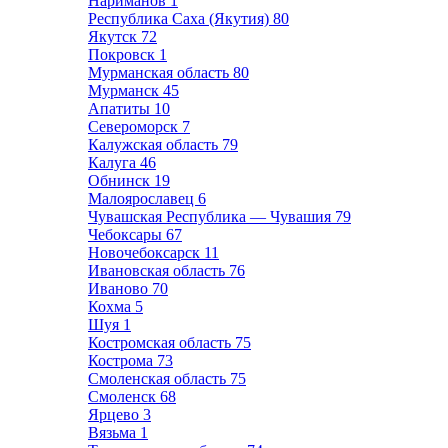
Нариманов
1
Республика Саха (Якутия)
80
Якутск
72
Покровск
1
Мурманская область
80
Мурманск
45
Апатиты
10
Североморск
7
Калужская область
79
Калуга
46
Обнинск
19
Малоярославец
6
Чувашская Республика — Чувашия
79
Чебоксары
67
Новочебоксарск
11
Ивановская область
76
Иваново
70
Кохма
5
Шуя
1
Костромская область
75
Кострома
73
Смоленская область
75
Смоленск
68
Ярцево
3
Вязьма
1