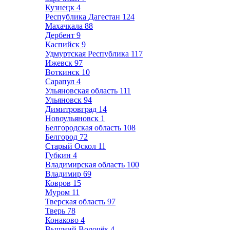
Кузнецк
4
Республика Дагестан
124
Махачкала
88
Дербент
9
Каспийск
9
Удмуртская Республика
117
Ижевск
97
Воткинск
10
Сарапул
4
Ульяновская область
111
Ульяновск
94
Димитровград
14
Новоульяновск
1
Белгородская область
108
Белгород
72
Старый Оскол
11
Губкин
4
Владимирская область
100
Владимир
69
Ковров
15
Муром
11
Тверская область
97
Тверь
78
Конаково
4
Вышний Волочёк
4