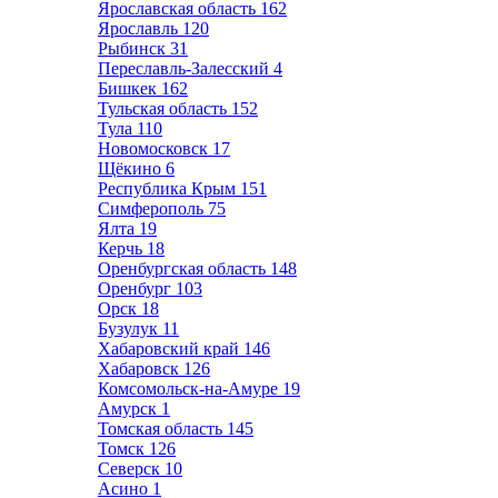
Ярославская область
162
Ярославль
120
Рыбинск
31
Переславль-Залесский
4
Бишкек
162
Тульская область
152
Тула
110
Новомосковск
17
Щёкино
6
Республика Крым
151
Симферополь
75
Ялта
19
Керчь
18
Оренбургская область
148
Оренбург
103
Орск
18
Бузулук
11
Хабаровский край
146
Хабаровск
126
Комсомольск-на-Амуре
19
Амурск
1
Томская область
145
Томск
126
Северск
10
Асино
1