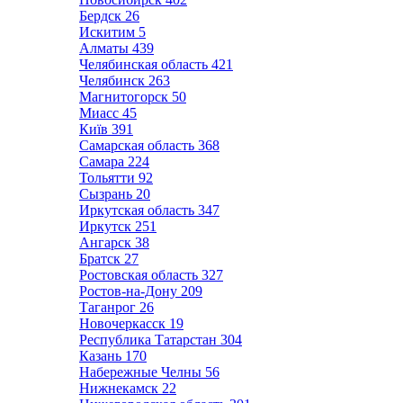
Бердск
26
Искитим
5
Алматы
439
Челябинская область
421
Челябинск
263
Магнитогорск
50
Миасс
45
Київ
391
Самарская область
368
Самара
224
Тольятти
92
Сызрань
20
Иркутская область
347
Иркутск
251
Ангарск
38
Братск
27
Ростовская область
327
Ростов-на-Дону
209
Таганрог
26
Новочеркасск
19
Республика Татарстан
304
Казань
170
Набережные Челны
56
Нижнекамск
22