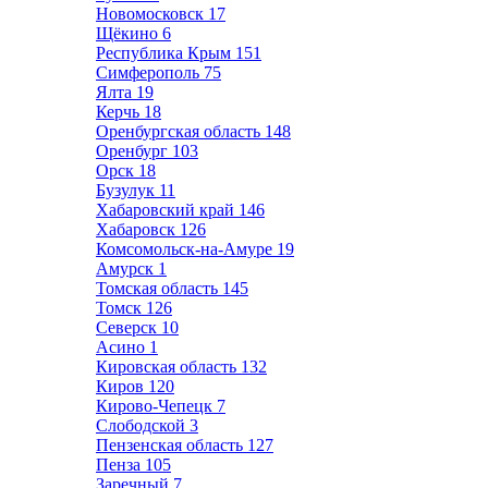
Новомосковск
17
Щёкино
6
Республика Крым
151
Симферополь
75
Ялта
19
Керчь
18
Оренбургская область
148
Оренбург
103
Орск
18
Бузулук
11
Хабаровский край
146
Хабаровск
126
Комсомольск-на-Амуре
19
Амурск
1
Томская область
145
Томск
126
Северск
10
Асино
1
Кировская область
132
Киров
120
Кирово-Чепецк
7
Слободской
3
Пензенская область
127
Пенза
105
Заречный
7