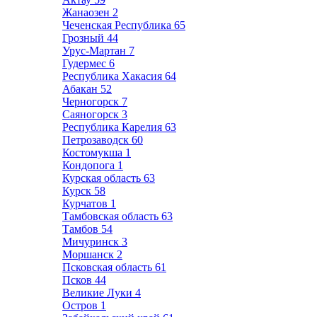
Жанаозен
2
Чеченская Республика
65
Грозный
44
Урус-Мартан
7
Гудермес
6
Республика Хакасия
64
Абакан
52
Черногорск
7
Саяногорск
3
Республика Карелия
63
Петрозаводск
60
Костомукша
1
Кондопога
1
Курская область
63
Курск
58
Курчатов
1
Тамбовская область
63
Тамбов
54
Мичуринск
3
Моршанск
2
Псковская область
61
Псков
44
Великие Луки
4
Остров
1