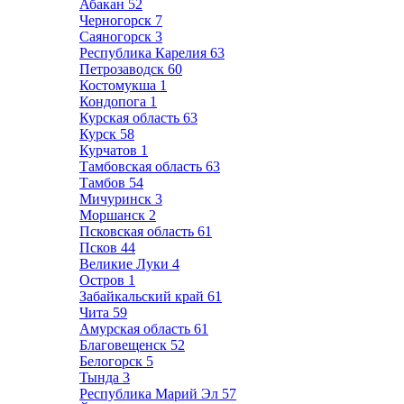
Абакан
52
Черногорск
7
Саяногорск
3
Республика Карелия
63
Петрозаводск
60
Костомукша
1
Кондопога
1
Курская область
63
Курск
58
Курчатов
1
Тамбовская область
63
Тамбов
54
Мичуринск
3
Моршанск
2
Псковская область
61
Псков
44
Великие Луки
4
Остров
1
Забайкальский край
61
Чита
59
Амурская область
61
Благовещенск
52
Белогорск
5
Тында
3
Республика Марий Эл
57