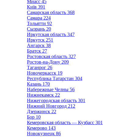
Миасс
45
Київ
391
Самарская область
368
Самара
224
Тольятти
92
Сызрань
20
Иркутская область
347
Иркутск
251
Ангарск
38
Братск
27
Ростовская область
327
Ростов-на-Дону
209
Таганрог
26
Новочеркасск
19
Республика Татарстан
304
Казань
170
Набережные Челны
56
Нижнекамск
22
Нижегородская область
301
Нижний Новгород
212
Дзержинск
22
Бор
10
Кемеровская область — Кузбасс
301
Кемерово
143
Новокузнецк
86