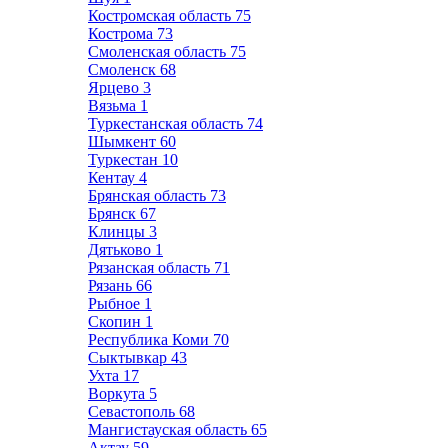
Костромская область
75
Кострома
73
Смоленская область
75
Смоленск
68
Ярцево
3
Вязьма
1
Туркестанская область
74
Шымкент
60
Туркестан
10
Кентау
4
Брянская область
73
Брянск
67
Клинцы
3
Дятьково
1
Рязанская область
71
Рязань
66
Рыбное
1
Скопин
1
Республика Коми
70
Сыктывкар
43
Ухта
17
Воркута
5
Севастополь
68
Мангистауская область
65
Актау
59