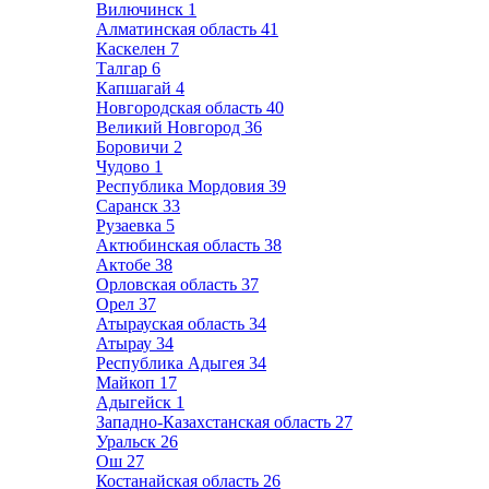
Вилючинск
1
Алматинская область
41
Каскелен
7
Талгар
6
Капшагай
4
Новгородская область
40
Великий Новгород
36
Боровичи
2
Чудово
1
Республика Мордовия
39
Саранск
33
Рузаевка
5
Актюбинская область
38
Актобе
38
Орловская область
37
Орел
37
Атырауская область
34
Атырау
34
Республика Адыгея
34
Майкоп
17
Адыгейск
1
Западно-Казахстанская область
27
Уральск
26
Ош
27
Костанайская область
26