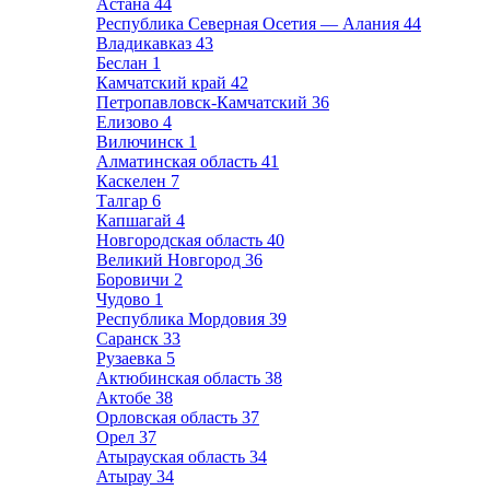
Астана
44
Республика Северная Осетия — Алания
44
Владикавказ
43
Беслан
1
Камчатский край
42
Петропавловск-Камчатский
36
Елизово
4
Вилючинск
1
Алматинская область
41
Каскелен
7
Талгар
6
Капшагай
4
Новгородская область
40
Великий Новгород
36
Боровичи
2
Чудово
1
Республика Мордовия
39
Саранск
33
Рузаевка
5
Актюбинская область
38
Актобе
38
Орловская область
37
Орел
37
Атырауская область
34
Атырау
34