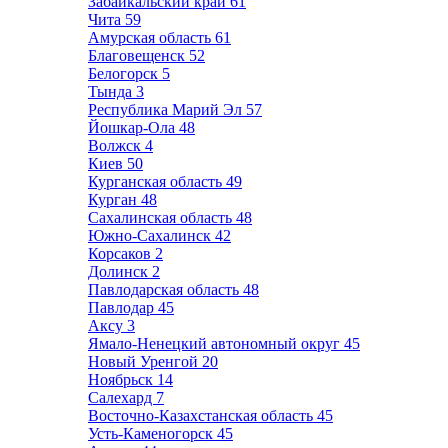
Забайкальский край
61
Чита
59
Амурская область
61
Благовещенск
52
Белогорск
5
Тында
3
Республика Марий Эл
57
Йошкар-Ола
48
Волжск
4
Киев
50
Курганская область
49
Курган
48
Сахалинская область
48
Южно-Сахалинск
42
Корсаков
2
Долинск
2
Павлодарская область
48
Павлодар
45
Аксу
3
Ямало-Ненецкий автономный округ
45
Новый Уренгой
20
Ноябрьск
14
Салехард
7
Восточно-Казахстанская область
45
Усть-Каменогорск
45