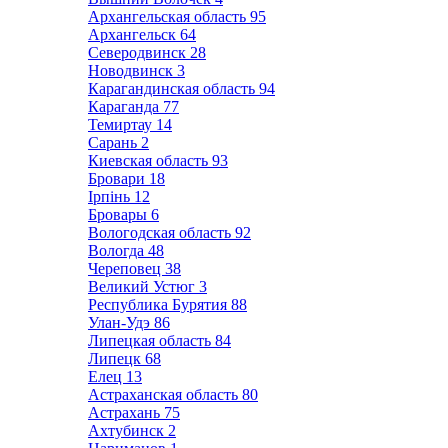
Архангельская область
95
Архангельск
64
Северодвинск
28
Новодвинск
3
Карагандинская область
94
Караганда
77
Темиртау
14
Сарань
2
Киевская область
93
Бровари
18
Ірпінь
12
Бровары
6
Вологодская область
92
Вологда
48
Череповец
38
Великий Устюг
3
Республика Бурятия
88
Улан-Удэ
86
Липецкая область
84
Липецк
68
Елец
13
Астраханская область
80
Астрахань
75
Ахтубинск
2