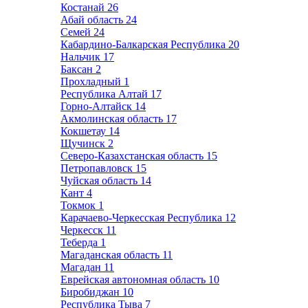
Костанай
26
Абай область
24
Семей
24
Кабардино-Балкарская Республика
20
Нальчик
17
Баксан
2
Прохладный
1
Республика Алтай
17
Горно-Алтайск
14
Акмолинская область
17
Кокшетау
14
Щучинск
2
Северо-Казахстанская область
15
Петропавловск
15
Чуйская область
14
Кант
4
Токмок
1
Карачаево-Черкесская Республика
12
Черкесск
11
Теберда
1
Магаданская область
11
Магадан
11
Еврейская автономная область
10
Биробиджан
10
Республика Тыва
7