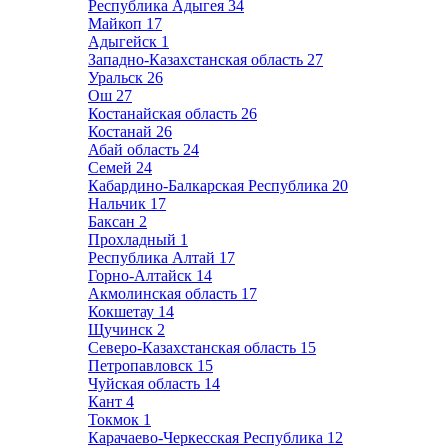
Республика Адыгея
34
Майкоп
17
Адыгейск
1
Западно-Казахстанская область
27
Уральск
26
Ош
27
Костанайская область
26
Костанай
26
Абай область
24
Семей
24
Кабардино-Балкарская Республика
20
Нальчик
17
Баксан
2
Прохладный
1
Республика Алтай
17
Горно-Алтайск
14
Акмолинская область
17
Кокшетау
14
Щучинск
2
Северо-Казахстанская область
15
Петропавловск
15
Чуйская область
14
Кант
4
Токмок
1
Карачаево-Черкесская Республика
12