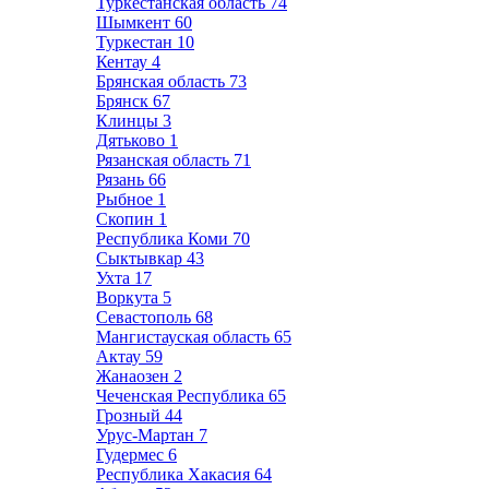
Туркестанская область
74
Шымкент
60
Туркестан
10
Кентау
4
Брянская область
73
Брянск
67
Клинцы
3
Дятьково
1
Рязанская область
71
Рязань
66
Рыбное
1
Скопин
1
Республика Коми
70
Сыктывкар
43
Ухта
17
Воркута
5
Севастополь
68
Мангистауская область
65
Актау
59
Жанаозен
2
Чеченская Республика
65
Грозный
44
Урус-Мартан
7
Гудермес
6
Республика Хакасия
64