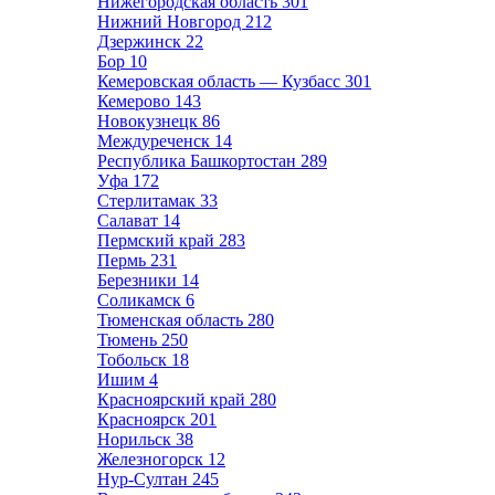
Нижегородская область
301
Нижний Новгород
212
Дзержинск
22
Бор
10
Кемеровская область — Кузбасс
301
Кемерово
143
Новокузнецк
86
Междуреченск
14
Республика Башкортостан
289
Уфа
172
Стерлитамак
33
Салават
14
Пермский край
283
Пермь
231
Березники
14
Соликамск
6
Тюменская область
280
Тюмень
250
Тобольск
18
Ишим
4
Красноярский край
280
Красноярск
201
Норильск
38
Железногорск
12
Нур-Султан
245