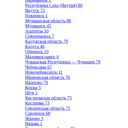
Нариманов
1
Республика Саха (Якутия)
80
Якутск
72
Покровск
1
Мурманская область
80
Мурманск
45
Апатиты
10
Североморск
7
Калужская область
79
Калуга
46
Обнинск
19
Малоярославец
6
Чувашская Республика — Чувашия
79
Чебоксары
67
Новочебоксарск
11
Ивановская область
76
Иваново
70
Кохма
5
Шуя
1
Костромская область
75
Кострома
73
Смоленская область
75
Смоленск
68
Ярцево
3
Вязьма
1