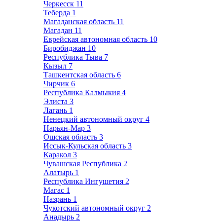
Черкесск
11
Теберда
1
Магаданская область
11
Магадан
11
Еврейская автономная область
10
Биробиджан
10
Республика Тыва
7
Кызыл
7
Ташкентская область
6
Чирчик
6
Республика Калмыкия
4
Элиста
3
Лагань
1
Ненецкий автономный округ
4
Нарьян-Мар
3
Ошская область
3
Иссык-Кульская область
3
Каракол
3
Чувашская Республика
2
Алатырь
1
Республика Ингушетия
2
Магас
1
Назрань
1
Чукотский автономный округ
2
Анадырь
2