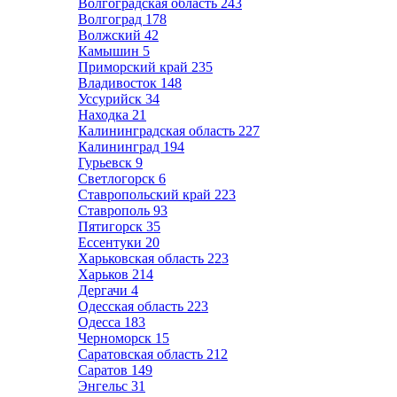
Волгоградская область
243
Волгоград
178
Волжский
42
Камышин
5
Приморский край
235
Владивосток
148
Уссурийск
34
Находка
21
Калининградская область
227
Калининград
194
Гурьевск
9
Светлогорск
6
Ставропольский край
223
Ставрополь
93
Пятигорск
35
Ессентуки
20
Харьковская область
223
Харьков
214
Дергачи
4
Одесская область
223
Одесса
183
Черноморск
15
Саратовская область
212
Саратов
149
Энгельс
31