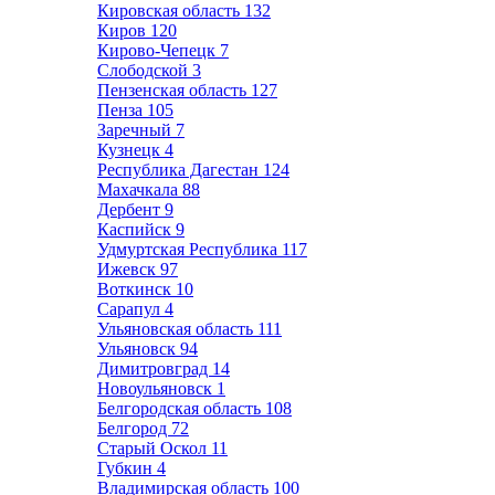
Кировская область
132
Киров
120
Кирово-Чепецк
7
Слободской
3
Пензенская область
127
Пенза
105
Заречный
7
Кузнецк
4
Республика Дагестан
124
Махачкала
88
Дербент
9
Каспийск
9
Удмуртская Республика
117
Ижевск
97
Воткинск
10
Сарапул
4
Ульяновская область
111
Ульяновск
94
Димитровград
14
Новоульяновск
1
Белгородская область
108
Белгород
72
Старый Оскол
11
Губкин
4
Владимирская область
100