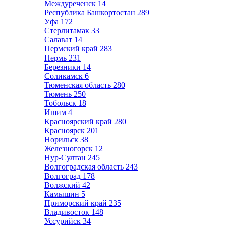
Междуреченск
14
Республика Башкортостан
289
Уфа
172
Стерлитамак
33
Салават
14
Пермский край
283
Пермь
231
Березники
14
Соликамск
6
Тюменская область
280
Тюмень
250
Тобольск
18
Ишим
4
Красноярский край
280
Красноярск
201
Норильск
38
Железногорск
12
Нур-Султан
245
Волгоградская область
243
Волгоград
178
Волжский
42
Камышин
5
Приморский край
235
Владивосток
148
Уссурийск
34