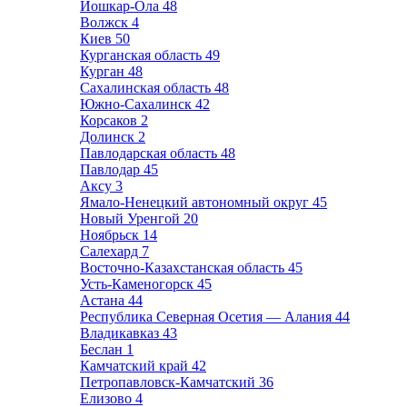
Йошкар-Ола
48
Волжск
4
Киев
50
Курганская область
49
Курган
48
Сахалинская область
48
Южно-Сахалинск
42
Корсаков
2
Долинск
2
Павлодарская область
48
Павлодар
45
Аксу
3
Ямало-Ненецкий автономный округ
45
Новый Уренгой
20
Ноябрьск
14
Салехард
7
Восточно-Казахстанская область
45
Усть-Каменогорск
45
Астана
44
Республика Северная Осетия — Алания
44
Владикавказ
43
Беслан
1
Камчатский край
42
Петропавловск-Камчатский
36
Елизово
4