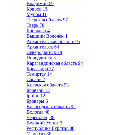
Владимир
69
Ковров
15
Муром
11
Тверская область
97
Тверь
78
Конаково
4
Вышний Волочёк
4
Архангельская область
95
Архангельск
64
Северодвинск
28
Новодвинск
3
Карагандинская область
94
Караганда
77
Темиртау
14
Сарань
2
Киевская область
93
Бровари
18
Ірпінь
12
Бровары
6
Вологодская область
92
Вологда
48
Череповец
38
Великий Устюг
3
Республика Бурятия
88
Улан-Удэ
86