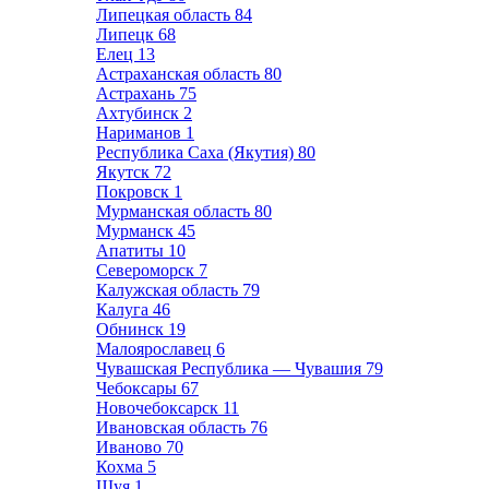
Липецкая область
84
Липецк
68
Елец
13
Астраханская область
80
Астрахань
75
Ахтубинск
2
Нариманов
1
Республика Саха (Якутия)
80
Якутск
72
Покровск
1
Мурманская область
80
Мурманск
45
Апатиты
10
Североморск
7
Калужская область
79
Калуга
46
Обнинск
19
Малоярославец
6
Чувашская Республика — Чувашия
79
Чебоксары
67
Новочебоксарск
11
Ивановская область
76
Иваново
70
Кохма
5
Шуя
1