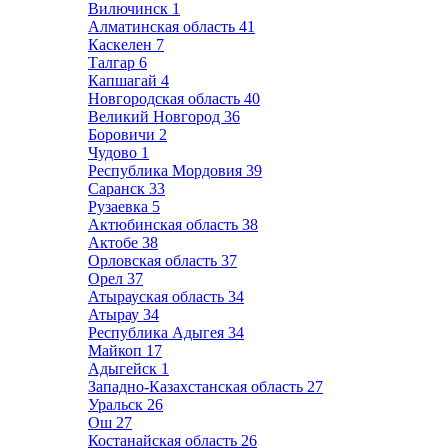
Вилючинск
1
Алматинская область
41
Каскелен
7
Талгар
6
Капшагай
4
Новгородская область
40
Великий Новгород
36
Боровичи
2
Чудово
1
Республика Мордовия
39
Саранск
33
Рузаевка
5
Актюбинская область
38
Актобе
38
Орловская область
37
Орел
37
Атырауская область
34
Атырау
34
Республика Адыгея
34
Майкоп
17
Адыгейск
1
Западно-Казахстанская область
27
Уральск
26
Ош
27
Костанайская область
26