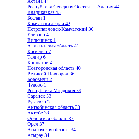
Астана
44
Республика Северная Осетия — Алания
44
Владикавказ
43
Беслан
1
Камчатский край
42
Петропавловск-Камчатский
36
Елизово
4
Вилючинск
1
Алматинская область
41
Каскелен
7
Талгар
6
Капшагай
4
Новгородская область
40
Великий Новгород
36
Боровичи
2
Чудово
1
Республика Мордовия
39
Саранск
33
Рузаевка
5
Актюбинская область
38
Актобе
38
Орловская область
37
Орел
37
Атырауская область
34
Атырау
34