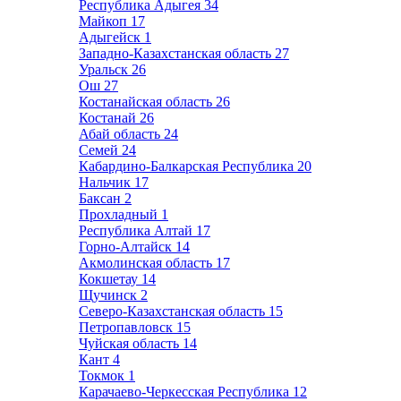
Республика Адыгея
34
Майкоп
17
Адыгейск
1
Западно-Казахстанская область
27
Уральск
26
Ош
27
Костанайская область
26
Костанай
26
Абай область
24
Семей
24
Кабардино-Балкарская Республика
20
Нальчик
17
Баксан
2
Прохладный
1
Республика Алтай
17
Горно-Алтайск
14
Акмолинская область
17
Кокшетау
14
Щучинск
2
Северо-Казахстанская область
15
Петропавловск
15
Чуйская область
14
Кант
4
Токмок
1
Карачаево-Черкесская Республика
12