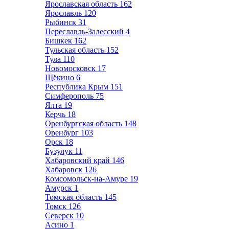
Ярославская область
162
Ярославль
120
Рыбинск
31
Переславль-Залесский
4
Бишкек
162
Тульская область
152
Тула
110
Новомосковск
17
Щёкино
6
Республика Крым
151
Симферополь
75
Ялта
19
Керчь
18
Оренбургская область
148
Оренбург
103
Орск
18
Бузулук
11
Хабаровский край
146
Хабаровск
126
Комсомольск-на-Амуре
19
Амурск
1
Томская область
145
Томск
126
Северск
10
Асино
1