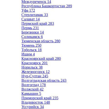
Междуреченск
14
Республика Башкортостан
289
Уфа
172
Стерлитамак
33
Салават
14
Пермский край
283
Пермь
231
Березники
14
Соликамск
6
Тюменская область
280
Тюмень
250
Тобольск
18
Ишим
4
Красноярский край
280
Красноярск
201
Норильск
38
Железногорск
12
Нур-Султан
245
Волгоградская область
243
Волгоград
178
Волжский
42
Камышин
5
Приморский край
235
Владивосток
148
Уссурийск
34