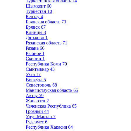
Туркестанская область
74
Шымкент
60
Туркестан
10
Кентау
4
Брянская область
73
Брянск
67
Клинцы
3
Дятьково
1
Рязанская область
71
Рязань
66
Рыбное
1
Скопин
1
Республика Коми
70
Сыктывкар
43
Ухта
17
Воркута
5
Севастополь
68
Мангистауская область
65
Актау
59
Жанаозен
2
Чеченская Республика
65
Грозный
44
Урус-Мартан
7
Гудермес
6
Республика Хакасия
64