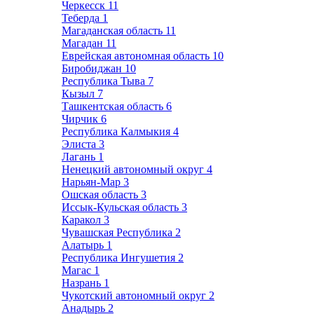
Черкесск
11
Теберда
1
Магаданская область
11
Магадан
11
Еврейская автономная область
10
Биробиджан
10
Республика Тыва
7
Кызыл
7
Ташкентская область
6
Чирчик
6
Республика Калмыкия
4
Элиста
3
Лагань
1
Ненецкий автономный округ
4
Нарьян-Мар
3
Ошская область
3
Иссык-Кульская область
3
Каракол
3
Чувашская Республика
2
Алатырь
1
Республика Ингушетия
2
Магас
1
Назрань
1
Чукотский автономный округ
2
Анадырь
2