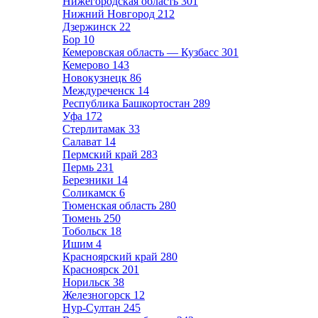
Нижегородская область
301
Нижний Новгород
212
Дзержинск
22
Бор
10
Кемеровская область — Кузбасс
301
Кемерово
143
Новокузнецк
86
Междуреченск
14
Республика Башкортостан
289
Уфа
172
Стерлитамак
33
Салават
14
Пермский край
283
Пермь
231
Березники
14
Соликамск
6
Тюменская область
280
Тюмень
250
Тобольск
18
Ишим
4
Красноярский край
280
Красноярск
201
Норильск
38
Железногорск
12
Нур-Султан
245