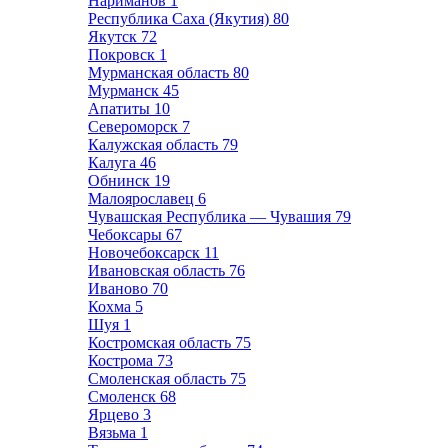
Нариманов
1
Республика Саха (Якутия)
80
Якутск
72
Покровск
1
Мурманская область
80
Мурманск
45
Апатиты
10
Североморск
7
Калужская область
79
Калуга
46
Обнинск
19
Малоярославец
6
Чувашская Республика — Чувашия
79
Чебоксары
67
Новочебоксарск
11
Ивановская область
76
Иваново
70
Кохма
5
Шуя
1
Костромская область
75
Кострома
73
Смоленская область
75
Смоленск
68
Ярцево
3
Вязьма
1