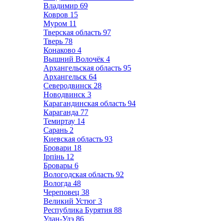
Владимир
69
Ковров
15
Муром
11
Тверская область
97
Тверь
78
Конаково
4
Вышний Волочёк
4
Архангельская область
95
Архангельск
64
Северодвинск
28
Новодвинск
3
Карагандинская область
94
Караганда
77
Темиртау
14
Сарань
2
Киевская область
93
Бровари
18
Ірпінь
12
Бровары
6
Вологодская область
92
Вологда
48
Череповец
38
Великий Устюг
3
Республика Бурятия
88
Улан-Удэ
86