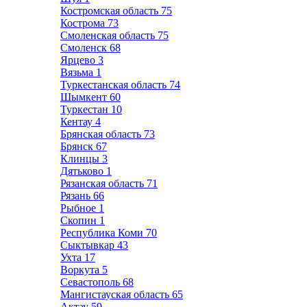
Костромская область
75
Кострома
73
Смоленская область
75
Смоленск
68
Ярцево
3
Вязьма
1
Туркестанская область
74
Шымкент
60
Туркестан
10
Кентау
4
Брянская область
73
Брянск
67
Клинцы
3
Дятьково
1
Рязанская область
71
Рязань
66
Рыбное
1
Скопин
1
Республика Коми
70
Сыктывкар
43
Ухта
17
Воркута
5
Севастополь
68
Мангистауская область
65
Актау
59