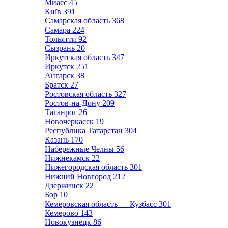
Миасс
45
Київ
391
Самарская область
368
Самара
224
Тольятти
92
Сызрань
20
Иркутская область
347
Иркутск
251
Ангарск
38
Братск
27
Ростовская область
327
Ростов-на-Дону
209
Таганрог
26
Новочеркасск
19
Республика Татарстан
304
Казань
170
Набережные Челны
56
Нижнекамск
22
Нижегородская область
301
Нижний Новгород
212
Дзержинск
22
Бор
10
Кемеровская область — Кузбасс
301
Кемерово
143
Новокузнецк
86