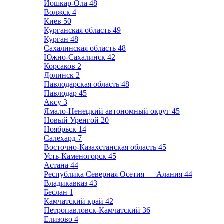
Йошкар-Ола
48
Волжск
4
Киев
50
Курганская область
49
Курган
48
Сахалинская область
48
Южно-Сахалинск
42
Корсаков
2
Долинск
2
Павлодарская область
48
Павлодар
45
Аксу
3
Ямало-Ненецкий автономный округ
45
Новый Уренгой
20
Ноябрьск
14
Салехард
7
Восточно-Казахстанская область
45
Усть-Каменогорск
45
Астана
44
Республика Северная Осетия — Алания
44
Владикавказ
43
Беслан
1
Камчатский край
42
Петропавловск-Камчатский
36
Елизово
4