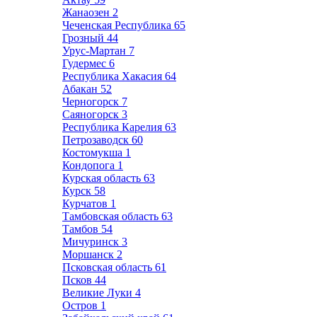
Жанаозен
2
Чеченская Республика
65
Грозный
44
Урус-Мартан
7
Гудермес
6
Республика Хакасия
64
Абакан
52
Черногорск
7
Саяногорск
3
Республика Карелия
63
Петрозаводск
60
Костомукша
1
Кондопога
1
Курская область
63
Курск
58
Курчатов
1
Тамбовская область
63
Тамбов
54
Мичуринск
3
Моршанск
2
Псковская область
61
Псков
44
Великие Луки
4
Остров
1