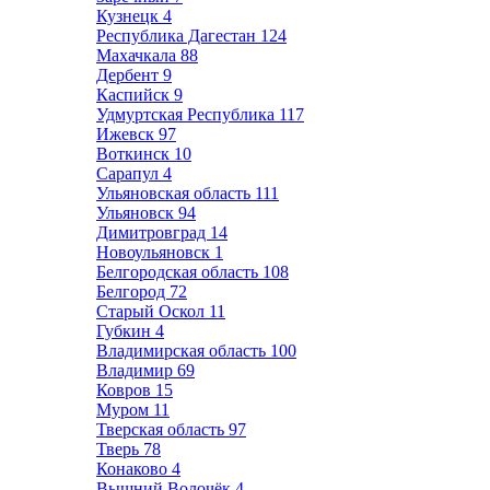
Кузнецк
4
Республика Дагестан
124
Махачкала
88
Дербент
9
Каспийск
9
Удмуртская Республика
117
Ижевск
97
Воткинск
10
Сарапул
4
Ульяновская область
111
Ульяновск
94
Димитровград
14
Новоульяновск
1
Белгородская область
108
Белгород
72
Старый Оскол
11
Губкин
4
Владимирская область
100
Владимир
69
Ковров
15
Муром
11
Тверская область
97
Тверь
78
Конаково
4
Вышний Волочёк
4