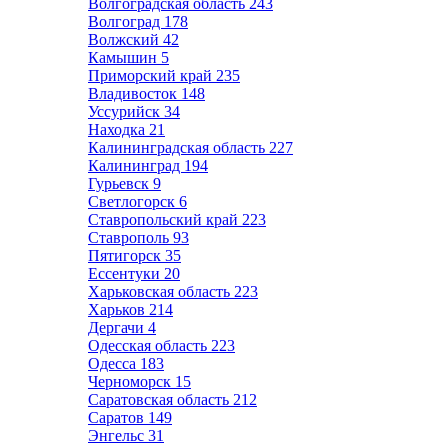
Волгоградская область
243
Волгоград
178
Волжский
42
Камышин
5
Приморский край
235
Владивосток
148
Уссурийск
34
Находка
21
Калининградская область
227
Калининград
194
Гурьевск
9
Светлогорск
6
Ставропольский край
223
Ставрополь
93
Пятигорск
35
Ессентуки
20
Харьковская область
223
Харьков
214
Дергачи
4
Одесская область
223
Одесса
183
Черноморск
15
Саратовская область
212
Саратов
149
Энгельс
31