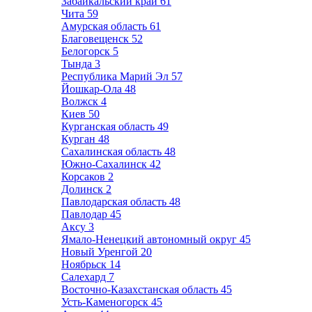
Забайкальский край
61
Чита
59
Амурская область
61
Благовещенск
52
Белогорск
5
Тында
3
Республика Марий Эл
57
Йошкар-Ола
48
Волжск
4
Киев
50
Курганская область
49
Курган
48
Сахалинская область
48
Южно-Сахалинск
42
Корсаков
2
Долинск
2
Павлодарская область
48
Павлодар
45
Аксу
3
Ямало-Ненецкий автономный округ
45
Новый Уренгой
20
Ноябрьск
14
Салехард
7
Восточно-Казахстанская область
45
Усть-Каменогорск
45