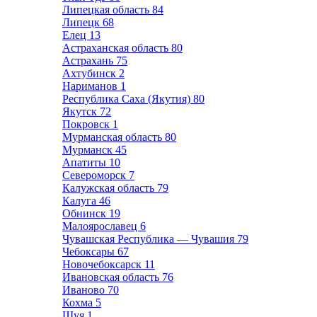
Липецкая область
84
Липецк
68
Елец
13
Астраханская область
80
Астрахань
75
Ахтубинск
2
Нариманов
1
Республика Саха (Якутия)
80
Якутск
72
Покровск
1
Мурманская область
80
Мурманск
45
Апатиты
10
Североморск
7
Калужская область
79
Калуга
46
Обнинск
19
Малоярославец
6
Чувашская Республика — Чувашия
79
Чебоксары
67
Новочебоксарск
11
Ивановская область
76
Иваново
70
Кохма
5
Шуя
1