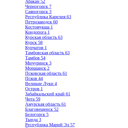
Абакан
52
Черногорск
7
Саяногорск
3
Республика Карелия
63
Петрозаводск
60
Костомукша
1
Кондопога
1
Курская область
63
Курск
58
Курчатов
1
Тамбовская область
63
Тамбов
54
Мичуринск
3
Моршанск
2
Псковская область
61
Псков
44
Великие Луки
4
Остров
1
Забайкальский край
61
Чита
59
Амурская область
61
Благовещенск
52
Белогорск
5
Тында
3
Республика Марий Эл
57