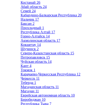
Костанай
26
Абай область
24
Семей
24
Кабардино-Балкарская Республика
20
Нальчик
17
Баксан
2
Прохладный
1
Республика Алтай
17
Горно-Алтайск
14
Акмолинская область
17
Кокшетау
14
Щучинск
2
Северо-Казахстанская область
15
Петропавловск
15
Чуйская область
14
Кант
4
Токмок
1
Карачаево-Черкесская Республика
12
Черкесск
11
Теберда
1
Магаданская область
11
Магадан
11
Еврейская автономная область
10
Биробиджан
10
Республика Тыва
7