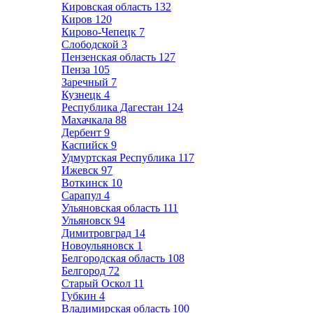
Кировская область
132
Киров
120
Кирово-Чепецк
7
Слободской
3
Пензенская область
127
Пенза
105
Заречный
7
Кузнецк
4
Республика Дагестан
124
Махачкала
88
Дербент
9
Каспийск
9
Удмуртская Республика
117
Ижевск
97
Воткинск
10
Сарапул
4
Ульяновская область
111
Ульяновск
94
Димитровград
14
Новоульяновск
1
Белгородская область
108
Белгород
72
Старый Оскол
11
Губкин
4
Владимирская область
100