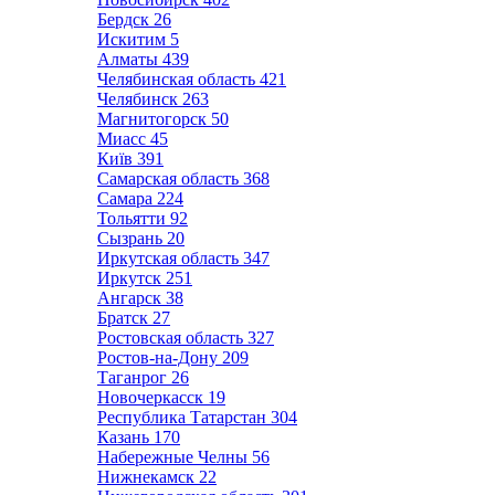
Бердск
26
Искитим
5
Алматы
439
Челябинская область
421
Челябинск
263
Магнитогорск
50
Миасс
45
Київ
391
Самарская область
368
Самара
224
Тольятти
92
Сызрань
20
Иркутская область
347
Иркутск
251
Ангарск
38
Братск
27
Ростовская область
327
Ростов-на-Дону
209
Таганрог
26
Новочеркасск
19
Республика Татарстан
304
Казань
170
Набережные Челны
56
Нижнекамск
22