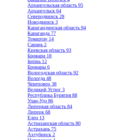
Архангельская область
95
Архангельск
64
Северодвинск
28
Новодвинск
3
Карагандинская область
94
Караганда
77
Темиртау
14
Сарань
2
Киевская область
93
Бровари
18
Ірпінь
12
Бровары
6
Вологодская область
92
Вологда
48
Череповец
38
Великий Устюг
3
Республика Бурятия
88
Улан-Удэ
86
Липецкая область
84
Липецк
68
Елец
13
Астраханская область
80
Астрахань
75
Ахтубинск
2