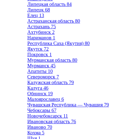
Липецкая область
84
Липецк
68
Елец
13
Астраханская область
80
Астрахань
75
Ахтубинск
2
Нариманов
1
Республика Саха (Якутия)
80
Якутск
72
Покровск
1
Мурманская область
80
Мурманск
45
Апатиты
10
Североморск
7
Калужская область
79
Калуга
46
Обнинск
19
Малоярославец
6
Чувашская Республика — Чувашия
79
Чебоксары
67
Новочебоксарск
11
Ивановская область
76
Иваново
70
Кохма
5
Шуя
1