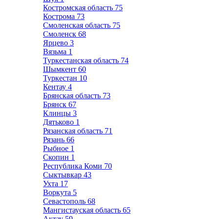
Костромская область
75
Кострома
73
Смоленская область
75
Смоленск
68
Ярцево
3
Вязьма
1
Туркестанская область
74
Шымкент
60
Туркестан
10
Кентау
4
Брянская область
73
Брянск
67
Клинцы
3
Дятьково
1
Рязанская область
71
Рязань
66
Рыбное
1
Скопин
1
Республика Коми
70
Сыктывкар
43
Ухта
17
Воркута
5
Севастополь
68
Мангистауская область
65
Актау
59