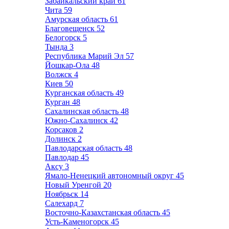
Забайкальский край
61
Чита
59
Амурская область
61
Благовещенск
52
Белогорск
5
Тында
3
Республика Марий Эл
57
Йошкар-Ола
48
Волжск
4
Киев
50
Курганская область
49
Курган
48
Сахалинская область
48
Южно-Сахалинск
42
Корсаков
2
Долинск
2
Павлодарская область
48
Павлодар
45
Аксу
3
Ямало-Ненецкий автономный округ
45
Новый Уренгой
20
Ноябрьск
14
Салехард
7
Восточно-Казахстанская область
45
Усть-Каменогорск
45