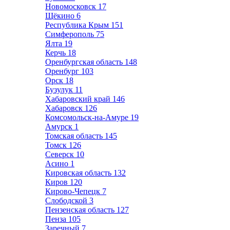
Новомосковск
17
Щёкино
6
Республика Крым
151
Симферополь
75
Ялта
19
Керчь
18
Оренбургская область
148
Оренбург
103
Орск
18
Бузулук
11
Хабаровский край
146
Хабаровск
126
Комсомольск-на-Амуре
19
Амурск
1
Томская область
145
Томск
126
Северск
10
Асино
1
Кировская область
132
Киров
120
Кирово-Чепецк
7
Слободской
3
Пензенская область
127
Пенза
105
Заречный
7