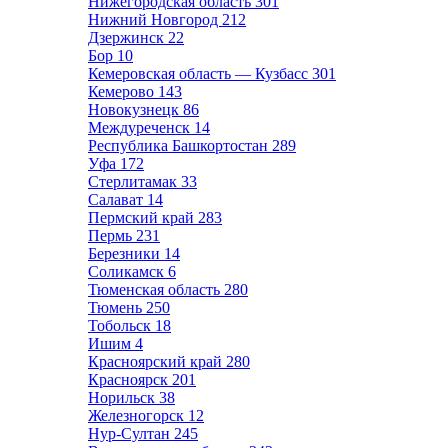
Нижегородская область
301
Нижний Новгород
212
Дзержинск
22
Бор
10
Кемеровская область — Кузбасс
301
Кемерово
143
Новокузнецк
86
Междуреченск
14
Республика Башкортостан
289
Уфа
172
Стерлитамак
33
Салават
14
Пермский край
283
Пермь
231
Березники
14
Соликамск
6
Тюменская область
280
Тюмень
250
Тобольск
18
Ишим
4
Красноярский край
280
Красноярск
201
Норильск
38
Железногорск
12
Нур-Султан
245