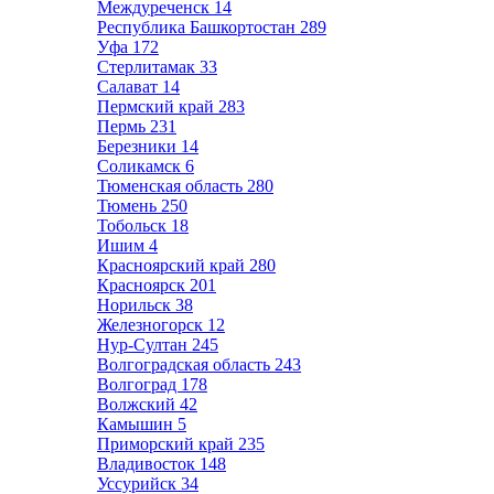
Междуреченск
14
Республика Башкортостан
289
Уфа
172
Стерлитамак
33
Салават
14
Пермский край
283
Пермь
231
Березники
14
Соликамск
6
Тюменская область
280
Тюмень
250
Тобольск
18
Ишим
4
Красноярский край
280
Красноярск
201
Норильск
38
Железногорск
12
Нур-Султан
245
Волгоградская область
243
Волгоград
178
Волжский
42
Камышин
5
Приморский край
235
Владивосток
148
Уссурийск
34