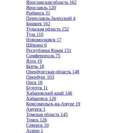
Ярославская область
162
Ярославль
120
Рыбинск
31
Переславль-Залесский
4
Бишкек
162
Тульская область
152
Тула
110
Новомосковск
17
Щёкино
6
Республика Крым
151
Симферополь
75
Ялта
19
Керчь
18
Оренбургская область
148
Оренбург
103
Орск
18
Бузулук
11
Хабаровский край
146
Хабаровск
126
Комсомольск-на-Амуре
19
Амурск
1
Томская область
145
Томск
126
Северск
10
Асино
1