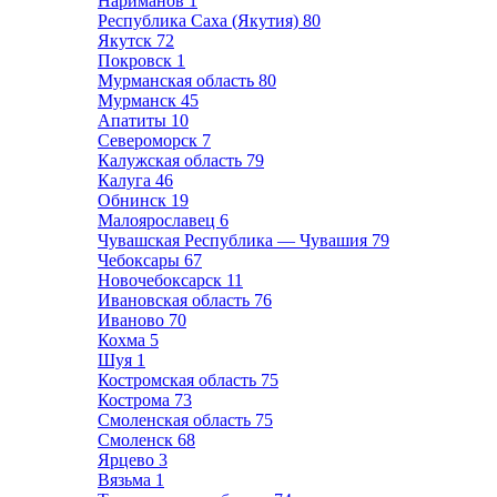
Нариманов
1
Республика Саха (Якутия)
80
Якутск
72
Покровск
1
Мурманская область
80
Мурманск
45
Апатиты
10
Североморск
7
Калужская область
79
Калуга
46
Обнинск
19
Малоярославец
6
Чувашская Республика — Чувашия
79
Чебоксары
67
Новочебоксарск
11
Ивановская область
76
Иваново
70
Кохма
5
Шуя
1
Костромская область
75
Кострома
73
Смоленская область
75
Смоленск
68
Ярцево
3
Вязьма
1