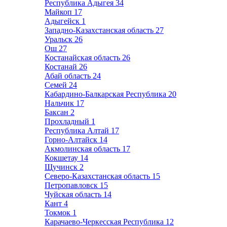
Республика Адыгея
34
Майкоп
17
Адыгейск
1
Западно-Казахстанская область
27
Уральск
26
Ош
27
Костанайская область
26
Костанай
26
Абай область
24
Семей
24
Кабардино-Балкарская Республика
20
Нальчик
17
Баксан
2
Прохладный
1
Республика Алтай
17
Горно-Алтайск
14
Акмолинская область
17
Кокшетау
14
Щучинск
2
Северо-Казахстанская область
15
Петропавловск
15
Чуйская область
14
Кант
4
Токмок
1
Карачаево-Черкесская Республика
12