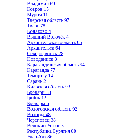
Владимир
69
Ковров
15
Муром
11
Тверская область
97
Тверь
78
Конаково
4
Вышний Волочёк
4
Архангельская область
95
Архангельск
64
Северодвинск
28
Новодвинск
3
Карагандинская область
94
Караганда
77
Темиртау
14
Сарань
2
Киевская область
93
Бровари
18
Ірпінь
12
Бровары
6
Вологодская область
92
Вологда
48
Череповец
38
Великий Устюг
3
Республика Бурятия
88
Улан-Удэ
86