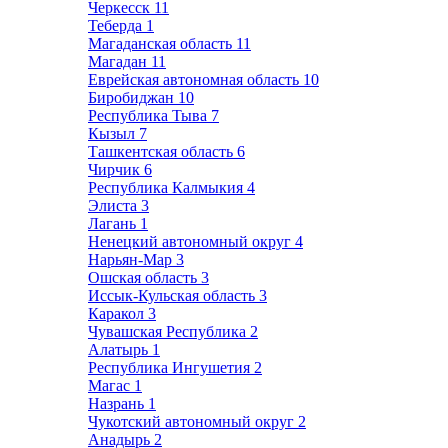
Черкесск
11
Теберда
1
Магаданская область
11
Магадан
11
Еврейская автономная область
10
Биробиджан
10
Республика Тыва
7
Кызыл
7
Ташкентская область
6
Чирчик
6
Республика Калмыкия
4
Элиста
3
Лагань
1
Ненецкий автономный округ
4
Нарьян-Мар
3
Ошская область
3
Иссык-Кульская область
3
Каракол
3
Чувашская Республика
2
Алатырь
1
Республика Ингушетия
2
Магас
1
Назрань
1
Чукотский автономный округ
2
Анадырь
2