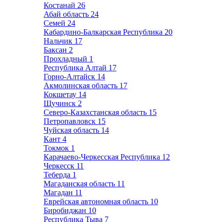
Костанай
26
Абай область
24
Семей
24
Кабардино-Балкарская Республика
20
Нальчик
17
Баксан
2
Прохладный
1
Республика Алтай
17
Горно-Алтайск
14
Акмолинская область
17
Кокшетау
14
Щучинск
2
Северо-Казахстанская область
15
Петропавловск
15
Чуйская область
14
Кант
4
Токмок
1
Карачаево-Черкесская Республика
12
Черкесск
11
Теберда
1
Магаданская область
11
Магадан
11
Еврейская автономная область
10
Биробиджан
10
Республика Тыва
7