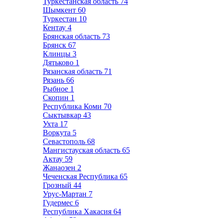
Туркестанская область
74
Шымкент
60
Туркестан
10
Кентау
4
Брянская область
73
Брянск
67
Клинцы
3
Дятьково
1
Рязанская область
71
Рязань
66
Рыбное
1
Скопин
1
Республика Коми
70
Сыктывкар
43
Ухта
17
Воркута
5
Севастополь
68
Мангистауская область
65
Актау
59
Жанаозен
2
Чеченская Республика
65
Грозный
44
Урус-Мартан
7
Гудермес
6
Республика Хакасия
64