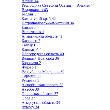
Астана
44
Республика Северная Осетия — Алания
44
Владикавказ
43
Беслан
1
Камчатский край
42
Петропавловск-Камчатский
36
Елизово
4
Вилючинск
1
Алматинская область
41
Каскелен
7
Талгар
6
Капшагай
4
Новгородская область
40
Великий Новгород
36
Боровичи
2
Чудово
1
Республика Мордовия
39
Саранск
33
Рузаевка
5
Актюбинская область
38
Актобе
38
Орловская область
37
Орел
37
Атырауская область
34
Атырау
34