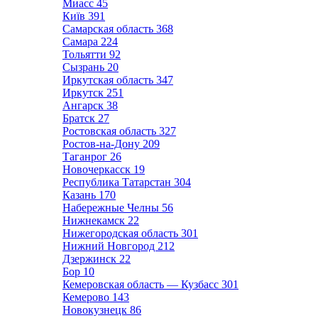
Миасс
45
Київ
391
Самарская область
368
Самара
224
Тольятти
92
Сызрань
20
Иркутская область
347
Иркутск
251
Ангарск
38
Братск
27
Ростовская область
327
Ростов-на-Дону
209
Таганрог
26
Новочеркасск
19
Республика Татарстан
304
Казань
170
Набережные Челны
56
Нижнекамск
22
Нижегородская область
301
Нижний Новгород
212
Дзержинск
22
Бор
10
Кемеровская область — Кузбасс
301
Кемерово
143
Новокузнецк
86