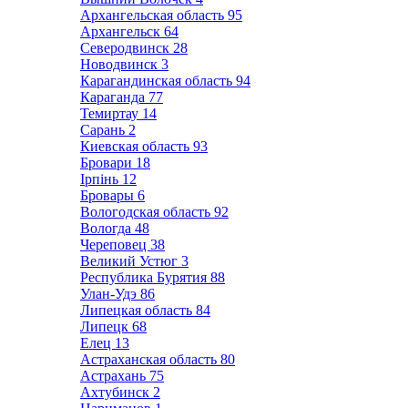
Архангельская область
95
Архангельск
64
Северодвинск
28
Новодвинск
3
Карагандинская область
94
Караганда
77
Темиртау
14
Сарань
2
Киевская область
93
Бровари
18
Ірпінь
12
Бровары
6
Вологодская область
92
Вологда
48
Череповец
38
Великий Устюг
3
Республика Бурятия
88
Улан-Удэ
86
Липецкая область
84
Липецк
68
Елец
13
Астраханская область
80
Астрахань
75
Ахтубинск
2