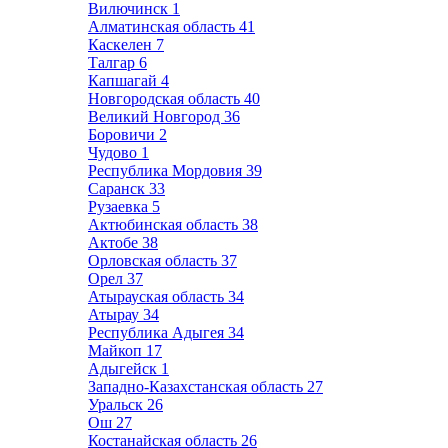
Вилючинск
1
Алматинская область
41
Каскелен
7
Талгар
6
Капшагай
4
Новгородская область
40
Великий Новгород
36
Боровичи
2
Чудово
1
Республика Мордовия
39
Саранск
33
Рузаевка
5
Актюбинская область
38
Актобе
38
Орловская область
37
Орел
37
Атырауская область
34
Атырау
34
Республика Адыгея
34
Майкоп
17
Адыгейск
1
Западно-Казахстанская область
27
Уральск
26
Ош
27
Костанайская область
26