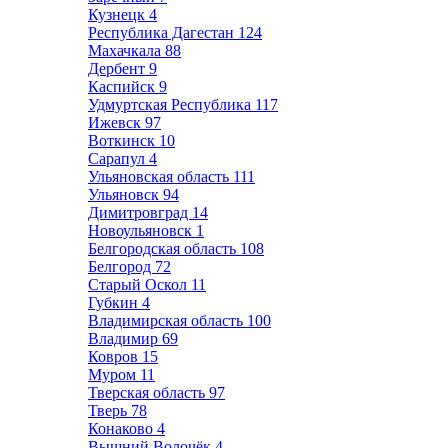
Кузнецк
4
Республика Дагестан
124
Махачкала
88
Дербент
9
Каспийск
9
Удмуртская Республика
117
Ижевск
97
Воткинск
10
Сарапул
4
Ульяновская область
111
Ульяновск
94
Димитровград
14
Новоульяновск
1
Белгородская область
108
Белгород
72
Старый Оскол
11
Губкин
4
Владимирская область
100
Владимир
69
Ковров
15
Муром
11
Тверская область
97
Тверь
78
Конаково
4
Вышний Волочёк
4