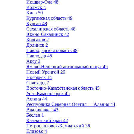
Йошкар-Ола
48
Волжск
4
Киев
50
Курганская область
49
Курган
48
Сахалинская область
48
Южно-Сахалинск
42
Корсаков
2
Долинск
2
Павлодарская область
48
Павлодар
45
Аксу
3
Ямало-Ненецкий автономный округ
45
Новый Уренгой
20
Ноябрьск
14
Салехард
7
Восточно-Казахстанская область
45
Усть-Каменогорск
45
Астана
44
Республика Северная Осетия — Алания
44
Владикавказ
43
Беслан
1
Камчатский край
42
Петропавловск-Камчатский
36
Елизово
4