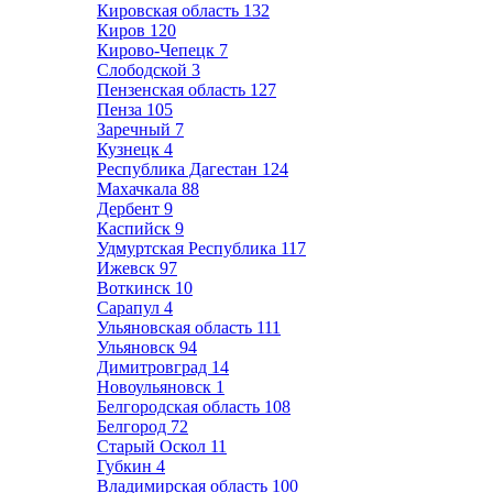
Кировская область
132
Киров
120
Кирово-Чепецк
7
Слободской
3
Пензенская область
127
Пенза
105
Заречный
7
Кузнецк
4
Республика Дагестан
124
Махачкала
88
Дербент
9
Каспийск
9
Удмуртская Республика
117
Ижевск
97
Воткинск
10
Сарапул
4
Ульяновская область
111
Ульяновск
94
Димитровград
14
Новоульяновск
1
Белгородская область
108
Белгород
72
Старый Оскол
11
Губкин
4
Владимирская область
100