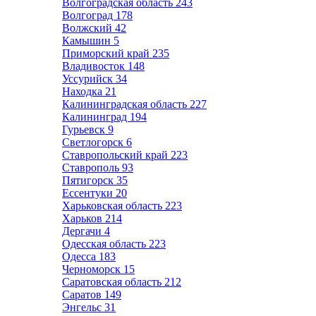
Волгоградская область
243
Волгоград
178
Волжский
42
Камышин
5
Приморский край
235
Владивосток
148
Уссурийск
34
Находка
21
Калининградская область
227
Калининград
194
Гурьевск
9
Светлогорск
6
Ставропольский край
223
Ставрополь
93
Пятигорск
35
Ессентуки
20
Харьковская область
223
Харьков
214
Дергачи
4
Одесская область
223
Одесса
183
Черноморск
15
Саратовская область
212
Саратов
149
Энгельс
31