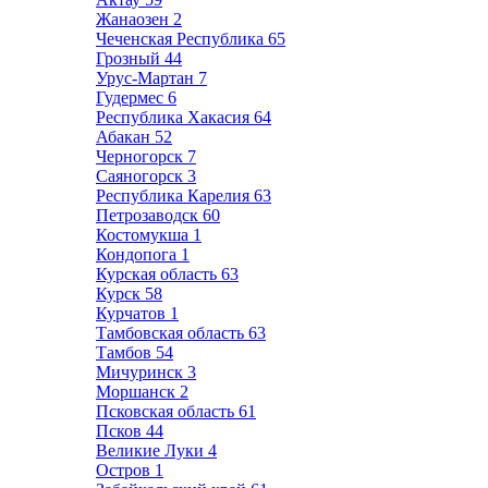
Жанаозен
2
Чеченская Республика
65
Грозный
44
Урус-Мартан
7
Гудермес
6
Республика Хакасия
64
Абакан
52
Черногорск
7
Саяногорск
3
Республика Карелия
63
Петрозаводск
60
Костомукша
1
Кондопога
1
Курская область
63
Курск
58
Курчатов
1
Тамбовская область
63
Тамбов
54
Мичуринск
3
Моршанск
2
Псковская область
61
Псков
44
Великие Луки
4
Остров
1