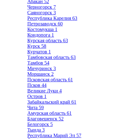
Абакан
52
Черногорск
7
Саяногорск
3
Республика Карелия
63
Петрозаводск
60
Костомукша
1
Кондопога
1
Курская область
63
Курск
58
Курчатов
1
Тамбовская область
63
Тамбов
54
Мичуринск
3
Моршанск
2
Псковская область
61
Псков
44
Великие Луки
4
Остров
1
Забайкальский край
61
Чита
59
Амурская область
61
Благовещенск
52
Белогорск
5
Тында
3
Республика Марий Эл
57