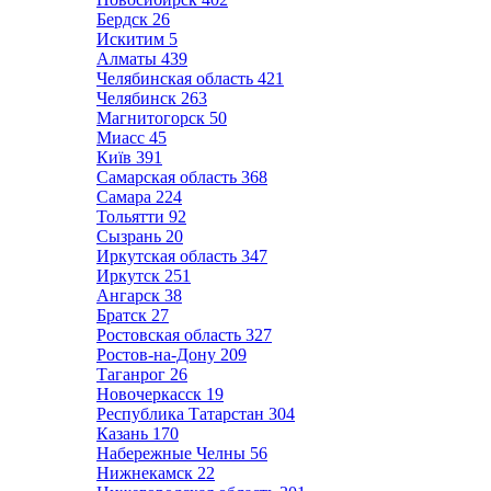
Бердск
26
Искитим
5
Алматы
439
Челябинская область
421
Челябинск
263
Магнитогорск
50
Миасс
45
Київ
391
Самарская область
368
Самара
224
Тольятти
92
Сызрань
20
Иркутская область
347
Иркутск
251
Ангарск
38
Братск
27
Ростовская область
327
Ростов-на-Дону
209
Таганрог
26
Новочеркасск
19
Республика Татарстан
304
Казань
170
Набережные Челны
56
Нижнекамск
22