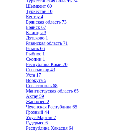
Туркестанская область
74
Шымкент
60
Туркестан
10
Кентау
4
Брянская область
73
Брянск
67
Клинцы
3
Дятьково
1
Рязанская область
71
Рязань
66
Рыбное
1
Скопин
1
Республика Коми
70
Сыктывкар
43
Ухта
17
Воркута
5
Севастополь
68
Мангистауская область
65
Актау
59
Жанаозен
2
Чеченская Республика
65
Грозный
44
Урус-Мартан
7
Гудермес
6
Республика Хакасия
64