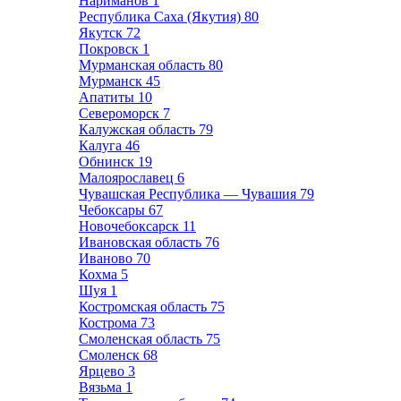
Нариманов
1
Республика Саха (Якутия)
80
Якутск
72
Покровск
1
Мурманская область
80
Мурманск
45
Апатиты
10
Североморск
7
Калужская область
79
Калуга
46
Обнинск
19
Малоярославец
6
Чувашская Республика — Чувашия
79
Чебоксары
67
Новочебоксарск
11
Ивановская область
76
Иваново
70
Кохма
5
Шуя
1
Костромская область
75
Кострома
73
Смоленская область
75
Смоленск
68
Ярцево
3
Вязьма
1