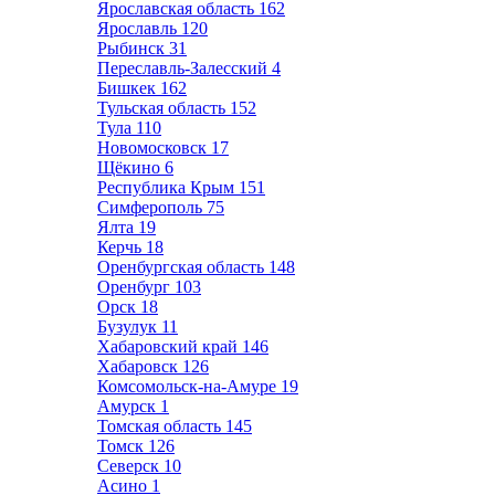
Ярославская область
162
Ярославль
120
Рыбинск
31
Переславль-Залесский
4
Бишкек
162
Тульская область
152
Тула
110
Новомосковск
17
Щёкино
6
Республика Крым
151
Симферополь
75
Ялта
19
Керчь
18
Оренбургская область
148
Оренбург
103
Орск
18
Бузулук
11
Хабаровский край
146
Хабаровск
126
Комсомольск-на-Амуре
19
Амурск
1
Томская область
145
Томск
126
Северск
10
Асино
1