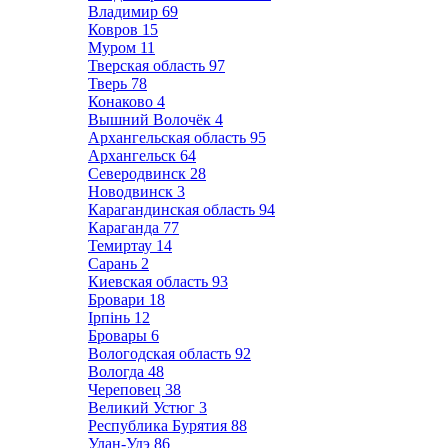
Владимир
69
Ковров
15
Муром
11
Тверская область
97
Тверь
78
Конаково
4
Вышний Волочёк
4
Архангельская область
95
Архангельск
64
Северодвинск
28
Новодвинск
3
Карагандинская область
94
Караганда
77
Темиртау
14
Сарань
2
Киевская область
93
Бровари
18
Ірпінь
12
Бровары
6
Вологодская область
92
Вологда
48
Череповец
38
Великий Устюг
3
Республика Бурятия
88
Улан-Удэ
86