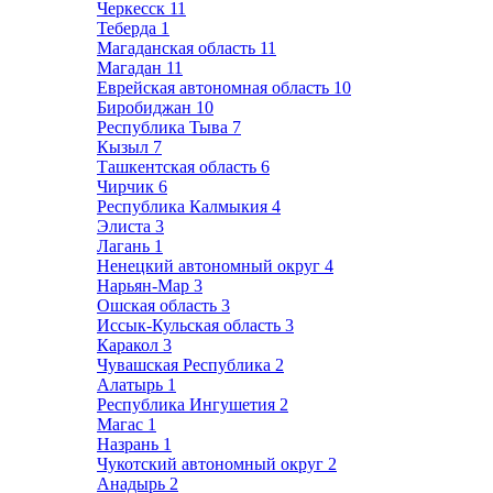
Черкесск
11
Теберда
1
Магаданская область
11
Магадан
11
Еврейская автономная область
10
Биробиджан
10
Республика Тыва
7
Кызыл
7
Ташкентская область
6
Чирчик
6
Республика Калмыкия
4
Элиста
3
Лагань
1
Ненецкий автономный округ
4
Нарьян-Мар
3
Ошская область
3
Иссык-Кульская область
3
Каракол
3
Чувашская Республика
2
Алатырь
1
Республика Ингушетия
2
Магас
1
Назрань
1
Чукотский автономный округ
2
Анадырь
2