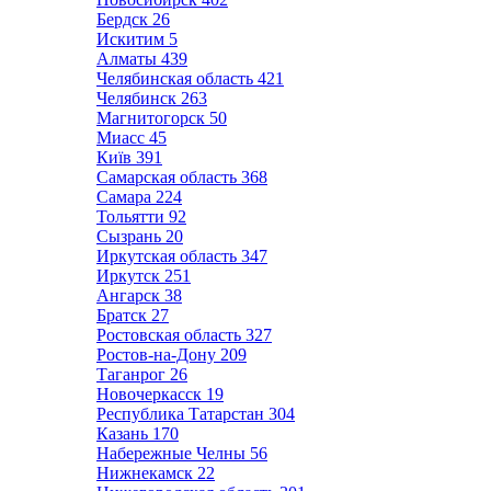
Бердск
26
Искитим
5
Алматы
439
Челябинская область
421
Челябинск
263
Магнитогорск
50
Миасс
45
Київ
391
Самарская область
368
Самара
224
Тольятти
92
Сызрань
20
Иркутская область
347
Иркутск
251
Ангарск
38
Братск
27
Ростовская область
327
Ростов-на-Дону
209
Таганрог
26
Новочеркасск
19
Республика Татарстан
304
Казань
170
Набережные Челны
56
Нижнекамск
22