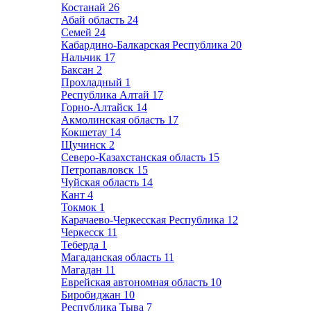
Костанай
26
Абай область
24
Семей
24
Кабардино-Балкарская Республика
20
Нальчик
17
Баксан
2
Прохладный
1
Республика Алтай
17
Горно-Алтайск
14
Акмолинская область
17
Кокшетау
14
Щучинск
2
Северо-Казахстанская область
15
Петропавловск
15
Чуйская область
14
Кант
4
Токмок
1
Карачаево-Черкесская Республика
12
Черкесск
11
Теберда
1
Магаданская область
11
Магадан
11
Еврейская автономная область
10
Биробиджан
10
Республика Тыва
7