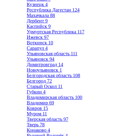
Кузнецк
4
Республика Дагестан
124
Махачкала
88
Дербент
9
Каспийск
9
Удмуртская Республика
117
Ижевск
97
Воткинск
10
Сарапул
4
Ульяновская область
111
Ульяновск
94
Димитровград
14
Новоульяновск
1
Белгородская область
108
Белгород
72
Старый Оскол
11
Губкин
4
Владимирская область
100
Владимир
69
Ковров
15
Муром
11
Тверская область
97
Тверь
78
Конаково
4
Вышний Волочёк
4