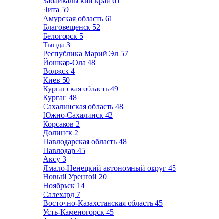
Забайкальский край
61
Чита
59
Амурская область
61
Благовещенск
52
Белогорск
5
Тында
3
Республика Марий Эл
57
Йошкар-Ола
48
Волжск
4
Киев
50
Курганская область
49
Курган
48
Сахалинская область
48
Южно-Сахалинск
42
Корсаков
2
Долинск
2
Павлодарская область
48
Павлодар
45
Аксу
3
Ямало-Ненецкий автономный округ
45
Новый Уренгой
20
Ноябрьск
14
Салехард
7
Восточно-Казахстанская область
45
Усть-Каменогорск
45