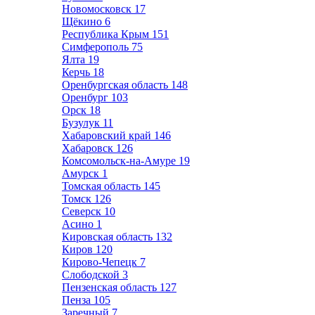
Новомосковск
17
Щёкино
6
Республика Крым
151
Симферополь
75
Ялта
19
Керчь
18
Оренбургская область
148
Оренбург
103
Орск
18
Бузулук
11
Хабаровский край
146
Хабаровск
126
Комсомольск-на-Амуре
19
Амурск
1
Томская область
145
Томск
126
Северск
10
Асино
1
Кировская область
132
Киров
120
Кирово-Чепецк
7
Слободской
3
Пензенская область
127
Пенза
105
Заречный
7