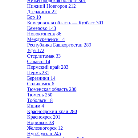
Нижегородская область
301
Нижний Новгород
212
Дзержинск
22
Бор
10
Кемеровская область — Кузбасс
301
Кемерово
143
Новокузнецк
86
Междуреченск
14
Республика Башкортостан
289
Уфа
172
Стерлитамак
33
Салават
14
Пермский край
283
Пермь
231
Березники
14
Соликамск
6
Тюменская область
280
Тюмень
250
Тобольск
18
Ишим
4
Красноярский край
280
Красноярск
201
Норильск
38
Железногорск
12
Нур-Султан
245