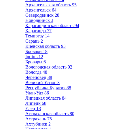
Архангельская область
95
Архангельск
64
Северодвинск
28
Новодвинск
3
Карагандинская область
94
Караганда
77
Темиртау
14
Сарань
2
Киевская область
93
Бровари
18
Ірпінь
12
Бровары
6
Вологодская область
92
Вологда
48
Череповец
38
Великий Устюг
3
Республика Бурятия
88
Улан-Удэ
86
Липецкая область
84
Липецк
68
Елец
13
Астраханская область
80
Астрахань
75
Ахтубинск
2