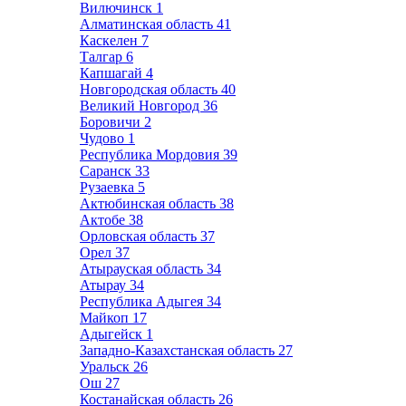
Вилючинск
1
Алматинская область
41
Каскелен
7
Талгар
6
Капшагай
4
Новгородская область
40
Великий Новгород
36
Боровичи
2
Чудово
1
Республика Мордовия
39
Саранск
33
Рузаевка
5
Актюбинская область
38
Актобе
38
Орловская область
37
Орел
37
Атырауская область
34
Атырау
34
Республика Адыгея
34
Майкоп
17
Адыгейск
1
Западно-Казахстанская область
27
Уральск
26
Ош
27
Костанайская область
26