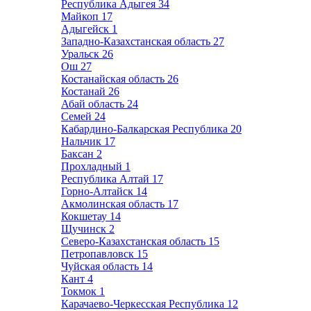
Республика Адыгея
34
Майкоп
17
Адыгейск
1
Западно-Казахстанская область
27
Уральск
26
Ош
27
Костанайская область
26
Костанай
26
Абай область
24
Семей
24
Кабардино-Балкарская Республика
20
Нальчик
17
Баксан
2
Прохладный
1
Республика Алтай
17
Горно-Алтайск
14
Акмолинская область
17
Кокшетау
14
Щучинск
2
Северо-Казахстанская область
15
Петропавловск
15
Чуйская область
14
Кант
4
Токмок
1
Карачаево-Черкесская Республика
12