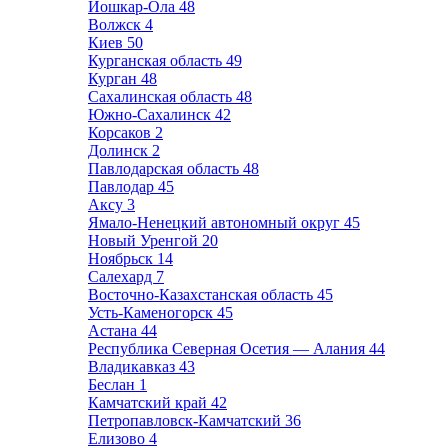
Йошкар-Ола
48
Волжск
4
Киев
50
Курганская область
49
Курган
48
Сахалинская область
48
Южно-Сахалинск
42
Корсаков
2
Долинск
2
Павлодарская область
48
Павлодар
45
Аксу
3
Ямало-Ненецкий автономный округ
45
Новый Уренгой
20
Ноябрьск
14
Салехард
7
Восточно-Казахстанская область
45
Усть-Каменогорск
45
Астана
44
Республика Северная Осетия — Алания
44
Владикавказ
43
Беслан
1
Камчатский край
42
Петропавловск-Камчатский
36
Елизово
4