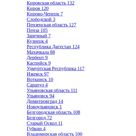
Кировская область
132
Киров
120
Кирово-Чепецк
7
Слободской
3
Пензенская область
127
Пенза
105
Заречный
7
Кузнецк
4
Республика Дагестан
124
Махачкала
88
Дербент
9
Каспийск
9
Удмуртская Республика
117
Ижевск
97
Воткинск
10
Сарапул
4
Ульяновская область
111
Ульяновск
94
Димитровград
14
Новоульяновск
1
Белгородская область
108
Белгород
72
Старый Оскол
11
Губкин
4
Владимирская область
100