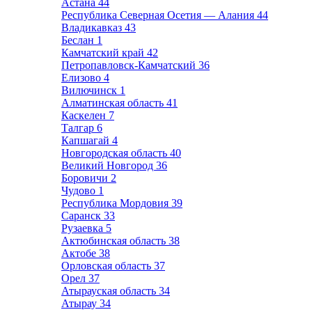
Астана
44
Республика Северная Осетия — Алания
44
Владикавказ
43
Беслан
1
Камчатский край
42
Петропавловск-Камчатский
36
Елизово
4
Вилючинск
1
Алматинская область
41
Каскелен
7
Талгар
6
Капшагай
4
Новгородская область
40
Великий Новгород
36
Боровичи
2
Чудово
1
Республика Мордовия
39
Саранск
33
Рузаевка
5
Актюбинская область
38
Актобе
38
Орловская область
37
Орел
37
Атырауская область
34
Атырау
34