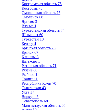
Костромская область
75
Кострома
73
Смоленская область
75
Смоленск
68
Ярцево
3
Вязьма
1
Туркестанская область
74
Шымкент
60
Туркестан
10
Кентау
4
Брянская область
73
Брянск
67
Клинцы
3
Дятьково
1
Рязанская область
71
Рязань
66
Рыбное
1
Скопин
1
Республика Коми
70
Сыктывкар
43
Ухта
17
Воркута
5
Севастополь
68
Мангистауская область
65
Актау
59