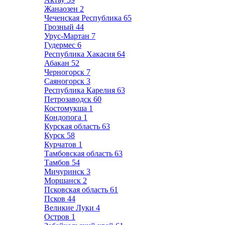
Жанаозен
2
Чеченская Республика
65
Грозный
44
Урус-Мартан
7
Гудермес
6
Республика Хакасия
64
Абакан
52
Черногорск
7
Саяногорск
3
Республика Карелия
63
Петрозаводск
60
Костомукша
1
Кондопога
1
Курская область
63
Курск
58
Курчатов
1
Тамбовская область
63
Тамбов
54
Мичуринск
3
Моршанск
2
Псковская область
61
Псков
44
Великие Луки
4
Остров
1