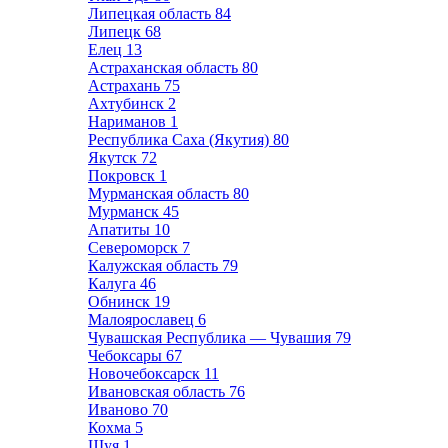
Липецкая область
84
Липецк
68
Елец
13
Астраханская область
80
Астрахань
75
Ахтубинск
2
Нариманов
1
Республика Саха (Якутия)
80
Якутск
72
Покровск
1
Мурманская область
80
Мурманск
45
Апатиты
10
Североморск
7
Калужская область
79
Калуга
46
Обнинск
19
Малоярославец
6
Чувашская Республика — Чувашия
79
Чебоксары
67
Новочебоксарск
11
Ивановская область
76
Иваново
70
Кохма
5
Шуя
1