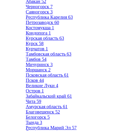
Абакан
52
Черногорск
7
Саяногорск
3
Республика Карелия
63
Петрозаводск
60
Костомукша
1
Кондопога
1
Курская область
63
Курск
58
Курчатов
1
Тамбовская область
63
Тамбов
54
Мичуринск
3
Моршанск
2
Псковская область
61
Псков
44
Великие Луки
4
Остров
1
Забайкальский край
61
Чита
59
Амурская область
61
Благовещенск
52
Белогорск
5
Тында
3
Республика Марий Эл
57