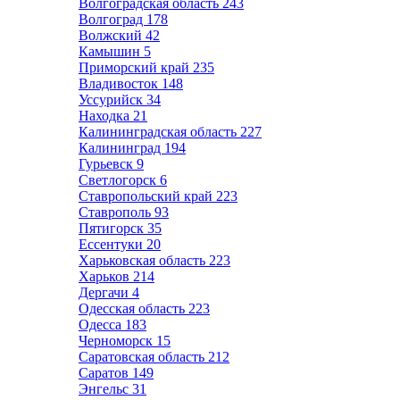
Волгоградская область
243
Волгоград
178
Волжский
42
Камышин
5
Приморский край
235
Владивосток
148
Уссурийск
34
Находка
21
Калининградская область
227
Калининград
194
Гурьевск
9
Светлогорск
6
Ставропольский край
223
Ставрополь
93
Пятигорск
35
Ессентуки
20
Харьковская область
223
Харьков
214
Дергачи
4
Одесская область
223
Одесса
183
Черноморск
15
Саратовская область
212
Саратов
149
Энгельс
31