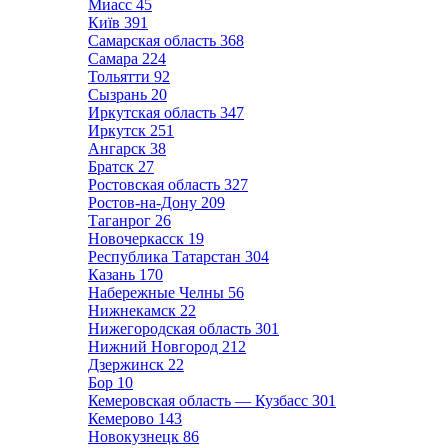
Миасс
45
Київ
391
Самарская область
368
Самара
224
Тольятти
92
Сызрань
20
Иркутская область
347
Иркутск
251
Ангарск
38
Братск
27
Ростовская область
327
Ростов-на-Дону
209
Таганрог
26
Новочеркасск
19
Республика Татарстан
304
Казань
170
Набережные Челны
56
Нижнекамск
22
Нижегородская область
301
Нижний Новгород
212
Дзержинск
22
Бор
10
Кемеровская область — Кузбасс
301
Кемерово
143
Новокузнецк
86