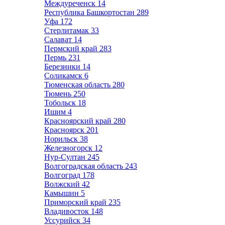
Междуреченск
14
Республика Башкортостан
289
Уфа
172
Стерлитамак
33
Салават
14
Пермский край
283
Пермь
231
Березники
14
Соликамск
6
Тюменская область
280
Тюмень
250
Тобольск
18
Ишим
4
Красноярский край
280
Красноярск
201
Норильск
38
Железногорск
12
Нур-Султан
245
Волгоградская область
243
Волгоград
178
Волжский
42
Камышин
5
Приморский край
235
Владивосток
148
Уссурийск
34