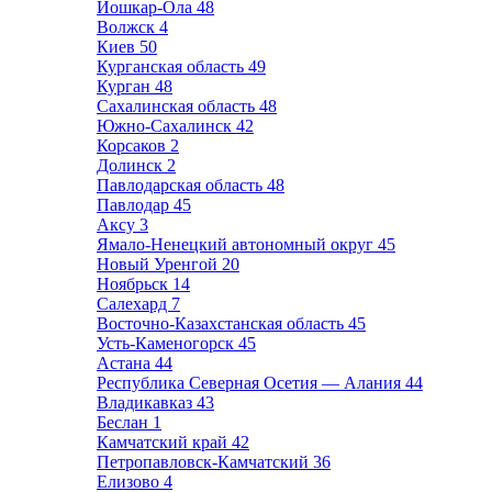
Йошкар-Ола
48
Волжск
4
Киев
50
Курганская область
49
Курган
48
Сахалинская область
48
Южно-Сахалинск
42
Корсаков
2
Долинск
2
Павлодарская область
48
Павлодар
45
Аксу
3
Ямало-Ненецкий автономный округ
45
Новый Уренгой
20
Ноябрьск
14
Салехард
7
Восточно-Казахстанская область
45
Усть-Каменогорск
45
Астана
44
Республика Северная Осетия — Алания
44
Владикавказ
43
Беслан
1
Камчатский край
42
Петропавловск-Камчатский
36
Елизово
4