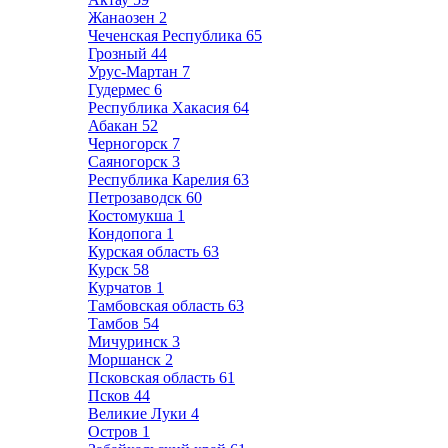
Жанаозен
2
Чеченская Республика
65
Грозный
44
Урус-Мартан
7
Гудермес
6
Республика Хакасия
64
Абакан
52
Черногорск
7
Саяногорск
3
Республика Карелия
63
Петрозаводск
60
Костомукша
1
Кондопога
1
Курская область
63
Курск
58
Курчатов
1
Тамбовская область
63
Тамбов
54
Мичуринск
3
Моршанск
2
Псковская область
61
Псков
44
Великие Луки
4
Остров
1