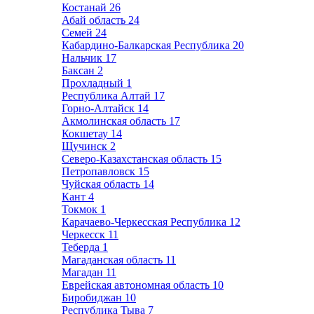
Костанай
26
Абай область
24
Семей
24
Кабардино-Балкарская Республика
20
Нальчик
17
Баксан
2
Прохладный
1
Республика Алтай
17
Горно-Алтайск
14
Акмолинская область
17
Кокшетау
14
Щучинск
2
Северо-Казахстанская область
15
Петропавловск
15
Чуйская область
14
Кант
4
Токмок
1
Карачаево-Черкесская Республика
12
Черкесск
11
Теберда
1
Магаданская область
11
Магадан
11
Еврейская автономная область
10
Биробиджан
10
Республика Тыва
7