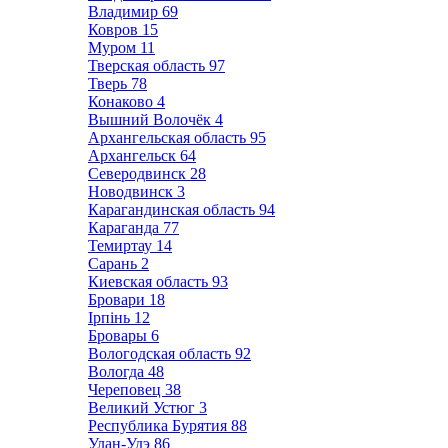
Владимир
69
Ковров
15
Муром
11
Тверская область
97
Тверь
78
Конаково
4
Вышний Волочёк
4
Архангельская область
95
Архангельск
64
Северодвинск
28
Новодвинск
3
Карагандинская область
94
Караганда
77
Темиртау
14
Сарань
2
Киевская область
93
Бровари
18
Ірпінь
12
Бровары
6
Вологодская область
92
Вологда
48
Череповец
38
Великий Устюг
3
Республика Бурятия
88
Улан-Удэ
86