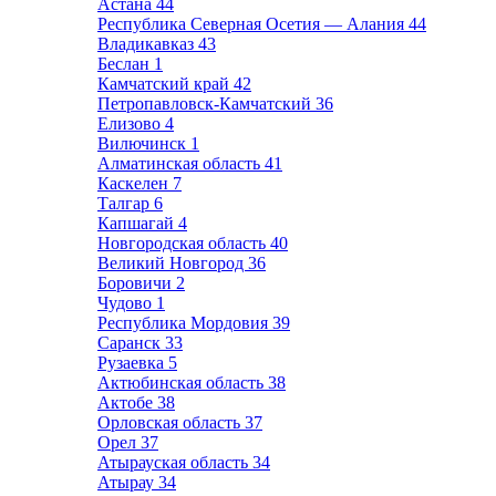
Астана
44
Республика Северная Осетия — Алания
44
Владикавказ
43
Беслан
1
Камчатский край
42
Петропавловск-Камчатский
36
Елизово
4
Вилючинск
1
Алматинская область
41
Каскелен
7
Талгар
6
Капшагай
4
Новгородская область
40
Великий Новгород
36
Боровичи
2
Чудово
1
Республика Мордовия
39
Саранск
33
Рузаевка
5
Актюбинская область
38
Актобе
38
Орловская область
37
Орел
37
Атырауская область
34
Атырау
34