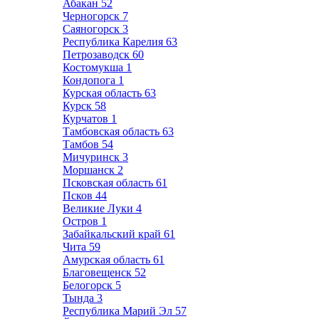
Абакан
52
Черногорск
7
Саяногорск
3
Республика Карелия
63
Петрозаводск
60
Костомукша
1
Кондопога
1
Курская область
63
Курск
58
Курчатов
1
Тамбовская область
63
Тамбов
54
Мичуринск
3
Моршанск
2
Псковская область
61
Псков
44
Великие Луки
4
Остров
1
Забайкальский край
61
Чита
59
Амурская область
61
Благовещенск
52
Белогорск
5
Тында
3
Республика Марий Эл
57