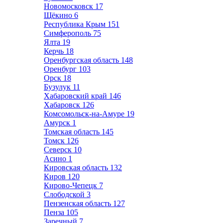
Новомосковск
17
Щёкино
6
Республика Крым
151
Симферополь
75
Ялта
19
Керчь
18
Оренбургская область
148
Оренбург
103
Орск
18
Бузулук
11
Хабаровский край
146
Хабаровск
126
Комсомольск-на-Амуре
19
Амурск
1
Томская область
145
Томск
126
Северск
10
Асино
1
Кировская область
132
Киров
120
Кирово-Чепецк
7
Слободской
3
Пензенская область
127
Пенза
105
Заречный
7