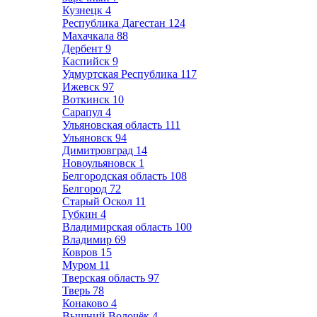
Кузнецк
4
Республика Дагестан
124
Махачкала
88
Дербент
9
Каспийск
9
Удмуртская Республика
117
Ижевск
97
Воткинск
10
Сарапул
4
Ульяновская область
111
Ульяновск
94
Димитровград
14
Новоульяновск
1
Белгородская область
108
Белгород
72
Старый Оскол
11
Губкин
4
Владимирская область
100
Владимир
69
Ковров
15
Муром
11
Тверская область
97
Тверь
78
Конаково
4
Вышний Волочёк
4