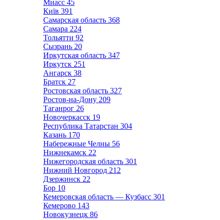
Миасс
45
Київ
391
Самарская область
368
Самара
224
Тольятти
92
Сызрань
20
Иркутская область
347
Иркутск
251
Ангарск
38
Братск
27
Ростовская область
327
Ростов-на-Дону
209
Таганрог
26
Новочеркасск
19
Республика Татарстан
304
Казань
170
Набережные Челны
56
Нижнекамск
22
Нижегородская область
301
Нижний Новгород
212
Дзержинск
22
Бор
10
Кемеровская область — Кузбасс
301
Кемерово
143
Новокузнецк
86