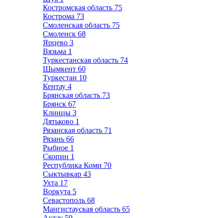
Костромская область
75
Кострома
73
Смоленская область
75
Смоленск
68
Ярцево
3
Вязьма
1
Туркестанская область
74
Шымкент
60
Туркестан
10
Кентау
4
Брянская область
73
Брянск
67
Клинцы
3
Дятьково
1
Рязанская область
71
Рязань
66
Рыбное
1
Скопин
1
Республика Коми
70
Сыктывкар
43
Ухта
17
Воркута
5
Севастополь
68
Мангистауская область
65
Актау
59