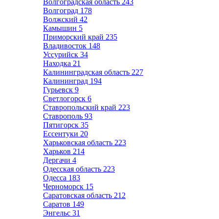
Волгоградская область
243
Волгоград
178
Волжский
42
Камышин
5
Приморский край
235
Владивосток
148
Уссурийск
34
Находка
21
Калининградская область
227
Калининград
194
Гурьевск
9
Светлогорск
6
Ставропольский край
223
Ставрополь
93
Пятигорск
35
Ессентуки
20
Харьковская область
223
Харьков
214
Дергачи
4
Одесская область
223
Одесса
183
Черноморск
15
Саратовская область
212
Саратов
149
Энгельс
31