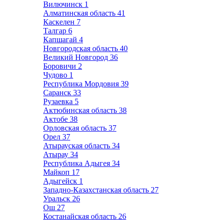
Вилючинск
1
Алматинская область
41
Каскелен
7
Талгар
6
Капшагай
4
Новгородская область
40
Великий Новгород
36
Боровичи
2
Чудово
1
Республика Мордовия
39
Саранск
33
Рузаевка
5
Актюбинская область
38
Актобе
38
Орловская область
37
Орел
37
Атырауская область
34
Атырау
34
Республика Адыгея
34
Майкоп
17
Адыгейск
1
Западно-Казахстанская область
27
Уральск
26
Ош
27
Костанайская область
26