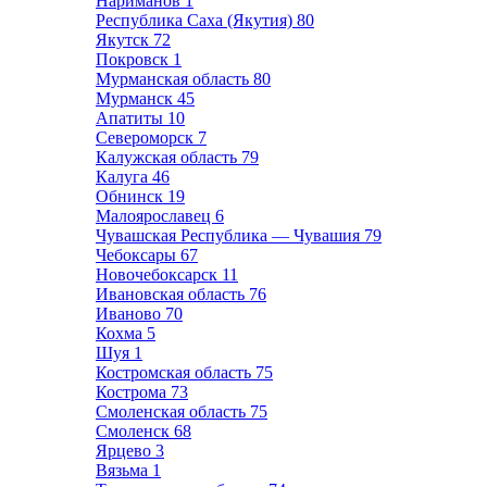
Нариманов
1
Республика Саха (Якутия)
80
Якутск
72
Покровск
1
Мурманская область
80
Мурманск
45
Апатиты
10
Североморск
7
Калужская область
79
Калуга
46
Обнинск
19
Малоярославец
6
Чувашская Республика — Чувашия
79
Чебоксары
67
Новочебоксарск
11
Ивановская область
76
Иваново
70
Кохма
5
Шуя
1
Костромская область
75
Кострома
73
Смоленская область
75
Смоленск
68
Ярцево
3
Вязьма
1