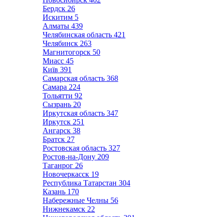
Бердск
26
Искитим
5
Алматы
439
Челябинская область
421
Челябинск
263
Магнитогорск
50
Миасс
45
Київ
391
Самарская область
368
Самара
224
Тольятти
92
Сызрань
20
Иркутская область
347
Иркутск
251
Ангарск
38
Братск
27
Ростовская область
327
Ростов-на-Дону
209
Таганрог
26
Новочеркасск
19
Республика Татарстан
304
Казань
170
Набережные Челны
56
Нижнекамск
22