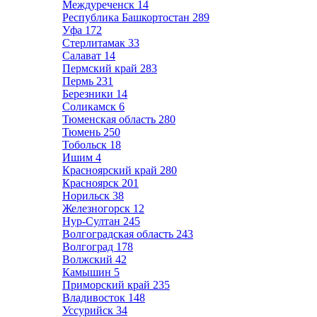
Междуреченск
14
Республика Башкортостан
289
Уфа
172
Стерлитамак
33
Салават
14
Пермский край
283
Пермь
231
Березники
14
Соликамск
6
Тюменская область
280
Тюмень
250
Тобольск
18
Ишим
4
Красноярский край
280
Красноярск
201
Норильск
38
Железногорск
12
Нур-Султан
245
Волгоградская область
243
Волгоград
178
Волжский
42
Камышин
5
Приморский край
235
Владивосток
148
Уссурийск
34