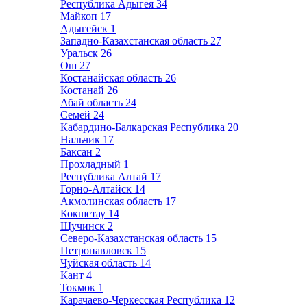
Республика Адыгея
34
Майкоп
17
Адыгейск
1
Западно-Казахстанская область
27
Уральск
26
Ош
27
Костанайская область
26
Костанай
26
Абай область
24
Семей
24
Кабардино-Балкарская Республика
20
Нальчик
17
Баксан
2
Прохладный
1
Республика Алтай
17
Горно-Алтайск
14
Акмолинская область
17
Кокшетау
14
Щучинск
2
Северо-Казахстанская область
15
Петропавловск
15
Чуйская область
14
Кант
4
Токмок
1
Карачаево-Черкесская Республика
12