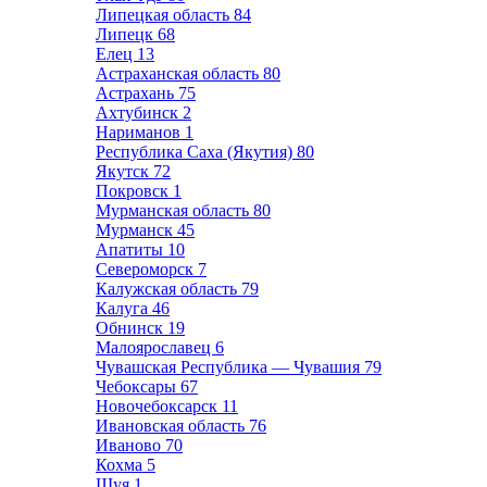
Липецкая область
84
Липецк
68
Елец
13
Астраханская область
80
Астрахань
75
Ахтубинск
2
Нариманов
1
Республика Саха (Якутия)
80
Якутск
72
Покровск
1
Мурманская область
80
Мурманск
45
Апатиты
10
Североморск
7
Калужская область
79
Калуга
46
Обнинск
19
Малоярославец
6
Чувашская Республика — Чувашия
79
Чебоксары
67
Новочебоксарск
11
Ивановская область
76
Иваново
70
Кохма
5
Шуя
1