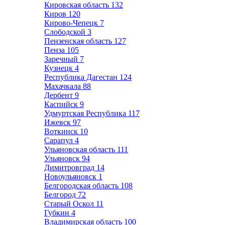
Кировская область
132
Киров
120
Кирово-Чепецк
7
Слободской
3
Пензенская область
127
Пенза
105
Заречный
7
Кузнецк
4
Республика Дагестан
124
Махачкала
88
Дербент
9
Каспийск
9
Удмуртская Республика
117
Ижевск
97
Воткинск
10
Сарапул
4
Ульяновская область
111
Ульяновск
94
Димитровград
14
Новоульяновск
1
Белгородская область
108
Белгород
72
Старый Оскол
11
Губкин
4
Владимирская область
100