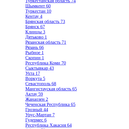
Туркестанская область
74
Шымкент
60
Туркестан
10
Кентау
4
Брянская область
73
Брянск
67
Клинцы
3
Дятьково
1
Рязанская область
71
Рязань
66
Рыбное
1
Скопин
1
Республика Коми
70
Сыктывкар
43
Ухта
17
Воркута
5
Севастополь
68
Мангистауская область
65
Актау
59
Жанаозен
2
Чеченская Республика
65
Грозный
44
Урус-Мартан
7
Гудермес
6
Республика Хакасия
64