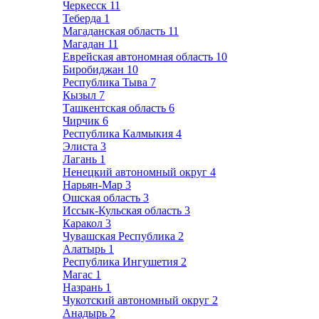
Черкесск
11
Теберда
1
Магаданская область
11
Магадан
11
Еврейская автономная область
10
Биробиджан
10
Республика Тыва
7
Кызыл
7
Ташкентская область
6
Чирчик
6
Республика Калмыкия
4
Элиста
3
Лагань
1
Ненецкий автономный округ
4
Нарьян-Мар
3
Ошская область
3
Иссык-Кульская область
3
Каракол
3
Чувашская Республика
2
Алатырь
1
Республика Ингушетия
2
Магас
1
Назрань
1
Чукотский автономный округ
2
Анадырь
2