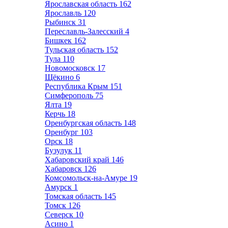
Ярославская область
162
Ярославль
120
Рыбинск
31
Переславль-Залесский
4
Бишкек
162
Тульская область
152
Тула
110
Новомосковск
17
Щёкино
6
Республика Крым
151
Симферополь
75
Ялта
19
Керчь
18
Оренбургская область
148
Оренбург
103
Орск
18
Бузулук
11
Хабаровский край
146
Хабаровск
126
Комсомольск-на-Амуре
19
Амурск
1
Томская область
145
Томск
126
Северск
10
Асино
1