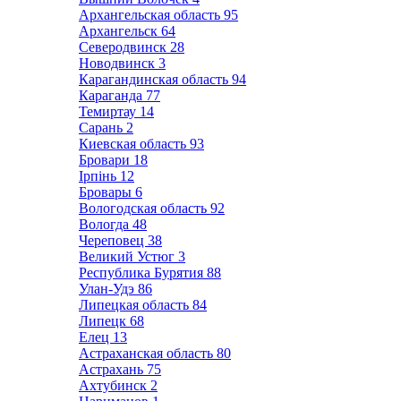
Архангельская область
95
Архангельск
64
Северодвинск
28
Новодвинск
3
Карагандинская область
94
Караганда
77
Темиртау
14
Сарань
2
Киевская область
93
Бровари
18
Ірпінь
12
Бровары
6
Вологодская область
92
Вологда
48
Череповец
38
Великий Устюг
3
Республика Бурятия
88
Улан-Удэ
86
Липецкая область
84
Липецк
68
Елец
13
Астраханская область
80
Астрахань
75
Ахтубинск
2