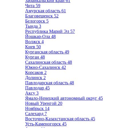
Забайкальский край
61
Чита
59
Амурская область
61
Благовещенск
52
Белогорск
5
Тында
3
Республика Марий Эл
57
Йошкар-Ола
48
Волжск
4
Киев
50
Курганская область
49
Курган
48
Сахалинская область
48
Южно-Сахалинск
42
Корсаков
2
Долинск
2
Павлодарская область
48
Павлодар
45
Аксу
3
Ямало-Ненецкий автономный округ
45
Новый Уренгой
20
Ноябрьск
14
Салехард
7
Восточно-Казахстанская область
45
Усть-Каменогорск
45