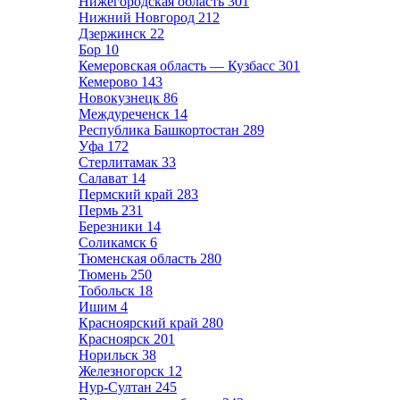
Нижегородская область
301
Нижний Новгород
212
Дзержинск
22
Бор
10
Кемеровская область — Кузбасс
301
Кемерово
143
Новокузнецк
86
Междуреченск
14
Республика Башкортостан
289
Уфа
172
Стерлитамак
33
Салават
14
Пермский край
283
Пермь
231
Березники
14
Соликамск
6
Тюменская область
280
Тюмень
250
Тобольск
18
Ишим
4
Красноярский край
280
Красноярск
201
Норильск
38
Железногорск
12
Нур-Султан
245