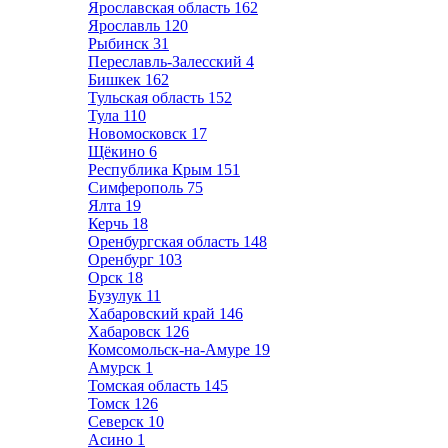
Ярославская область
162
Ярославль
120
Рыбинск
31
Переславль-Залесский
4
Бишкек
162
Тульская область
152
Тула
110
Новомосковск
17
Щёкино
6
Республика Крым
151
Симферополь
75
Ялта
19
Керчь
18
Оренбургская область
148
Оренбург
103
Орск
18
Бузулук
11
Хабаровский край
146
Хабаровск
126
Комсомольск-на-Амуре
19
Амурск
1
Томская область
145
Томск
126
Северск
10
Асино
1