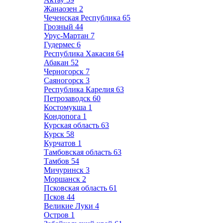
Жанаозен
2
Чеченская Республика
65
Грозный
44
Урус-Мартан
7
Гудермес
6
Республика Хакасия
64
Абакан
52
Черногорск
7
Саяногорск
3
Республика Карелия
63
Петрозаводск
60
Костомукша
1
Кондопога
1
Курская область
63
Курск
58
Курчатов
1
Тамбовская область
63
Тамбов
54
Мичуринск
3
Моршанск
2
Псковская область
61
Псков
44
Великие Луки
4
Остров
1