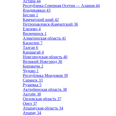
Астана
44
Республика Северная Осетия — Алания
44
Владикавказ
43
Беслан
1
Камчатский край
42
Петропавловск-Камчатский
36
Елизово
4
Вилючинск
1
Алматинская область
41
Каскелен
7
Талгар
6
Капшагай
4
Новгородская область
40
Великий Новгород
36
Боровичи
2
Чудово
1
Республика Мордовия
39
Саранск
33
Рузаевка
5
Актюбинская область
38
Актобе
38
Орловская область
37
Орел
37
Атырауская область
34
Атырау
34