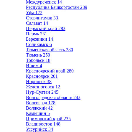
Междуреченск
14
Республика Башкортостан
289
Уфа
172
Стерлитамак
33
Салават
14
Пермский край
283
Пермь
231
Березники
14
Соликамск
6
Тюменская область
280
Тюмень
250
Тобольск
18
Ишим
4
Красноярский край
280
Красноярск
201
Норильск
38
Железногорск
12
Нур-Султан
245
Волгоградская область
243
Волгоград
178
Волжский
42
Камышин
5
Приморский край
235
Владивосток
148
Уссурийск
34