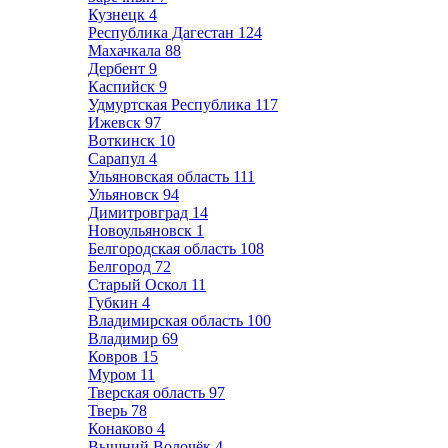
Кузнецк
4
Республика Дагестан
124
Махачкала
88
Дербент
9
Каспийск
9
Удмуртская Республика
117
Ижевск
97
Воткинск
10
Сарапул
4
Ульяновская область
111
Ульяновск
94
Димитровград
14
Новоульяновск
1
Белгородская область
108
Белгород
72
Старый Оскол
11
Губкин
4
Владимирская область
100
Владимир
69
Ковров
15
Муром
11
Тверская область
97
Тверь
78
Конаково
4
Вышний Волочёк
4