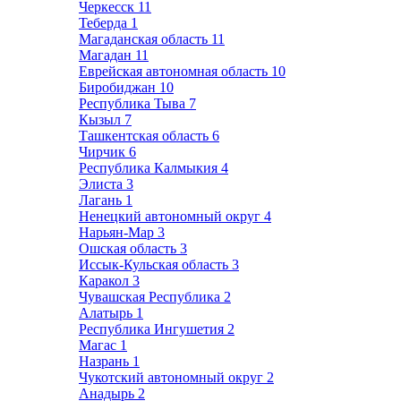
Черкесск
11
Теберда
1
Магаданская область
11
Магадан
11
Еврейская автономная область
10
Биробиджан
10
Республика Тыва
7
Кызыл
7
Ташкентская область
6
Чирчик
6
Республика Калмыкия
4
Элиста
3
Лагань
1
Ненецкий автономный округ
4
Нарьян-Мар
3
Ошская область
3
Иссык-Кульская область
3
Каракол
3
Чувашская Республика
2
Алатырь
1
Республика Ингушетия
2
Магас
1
Назрань
1
Чукотский автономный округ
2
Анадырь
2