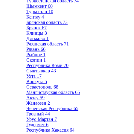
Туркестанская область
74
Шымкент
60
Туркестан
10
Кентау
4
Брянская область
73
Брянск
67
Клинцы
3
Дятьково
1
Рязанская область
71
Рязань
66
Рыбное
1
Скопин
1
Республика Коми
70
Сыктывкар
43
Ухта
17
Воркута
5
Севастополь
68
Мангистауская область
65
Актау
59
Жанаозен
2
Чеченская Республика
65
Грозный
44
Урус-Мартан
7
Гудермес
6
Республика Хакасия
64