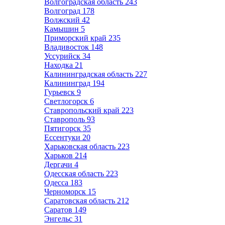
Волгоградская область
243
Волгоград
178
Волжский
42
Камышин
5
Приморский край
235
Владивосток
148
Уссурийск
34
Находка
21
Калининградская область
227
Калининград
194
Гурьевск
9
Светлогорск
6
Ставропольский край
223
Ставрополь
93
Пятигорск
35
Ессентуки
20
Харьковская область
223
Харьков
214
Дергачи
4
Одесская область
223
Одесса
183
Черноморск
15
Саратовская область
212
Саратов
149
Энгельс
31