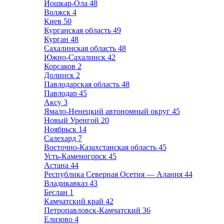
Йошкар-Ола
48
Волжск
4
Киев
50
Курганская область
49
Курган
48
Сахалинская область
48
Южно-Сахалинск
42
Корсаков
2
Долинск
2
Павлодарская область
48
Павлодар
45
Аксу
3
Ямало-Ненецкий автономный округ
45
Новый Уренгой
20
Ноябрьск
14
Салехард
7
Восточно-Казахстанская область
45
Усть-Каменогорск
45
Астана
44
Республика Северная Осетия — Алания
44
Владикавказ
43
Беслан
1
Камчатский край
42
Петропавловск-Камчатский
36
Елизово
4