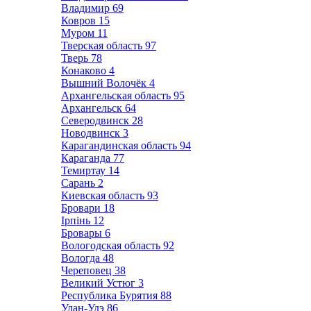
Владимир
69
Ковров
15
Муром
11
Тверская область
97
Тверь
78
Конаково
4
Вышний Волочёк
4
Архангельская область
95
Архангельск
64
Северодвинск
28
Новодвинск
3
Карагандинская область
94
Караганда
77
Темиртау
14
Сарань
2
Киевская область
93
Бровари
18
Ірпінь
12
Бровары
6
Вологодская область
92
Вологда
48
Череповец
38
Великий Устюг
3
Республика Бурятия
88
Улан-Удэ
86