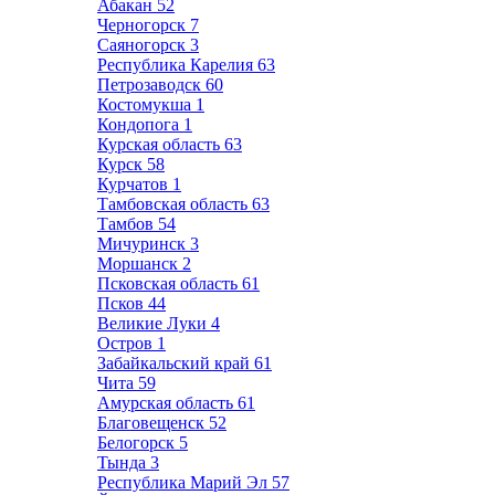
Абакан
52
Черногорск
7
Саяногорск
3
Республика Карелия
63
Петрозаводск
60
Костомукша
1
Кондопога
1
Курская область
63
Курск
58
Курчатов
1
Тамбовская область
63
Тамбов
54
Мичуринск
3
Моршанск
2
Псковская область
61
Псков
44
Великие Луки
4
Остров
1
Забайкальский край
61
Чита
59
Амурская область
61
Благовещенск
52
Белогорск
5
Тында
3
Республика Марий Эл
57