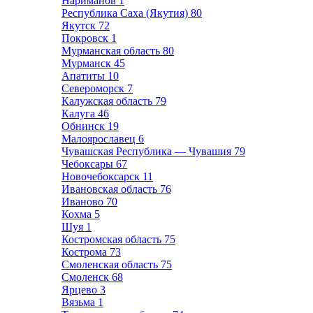
Нариманов
1
Республика Саха (Якутия)
80
Якутск
72
Покровск
1
Мурманская область
80
Мурманск
45
Апатиты
10
Североморск
7
Калужская область
79
Калуга
46
Обнинск
19
Малоярославец
6
Чувашская Республика — Чувашия
79
Чебоксары
67
Новочебоксарск
11
Ивановская область
76
Иваново
70
Кохма
5
Шуя
1
Костромская область
75
Кострома
73
Смоленская область
75
Смоленск
68
Ярцево
3
Вязьма
1