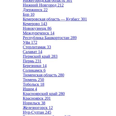
Нижегородская область
301
Нижний Новгород
212
Дзержинск
22
Бор
10
Кемеровская область — Кузбасс
301
Кемерово
143
Новокузнецк
86
Междуреченск
14
Республика Башкортостан
289
Уфа
172
Стерлитамак
33
Салават
14
Пермский край
283
Пермь
231
Березники
14
Соликамск
6
Тюменская область
280
Тюмень
250
Тобольск
18
Ишим
4
Красноярский край
280
Красноярск
201
Норильск
38
Железногорск
12
Нур-Султан
245