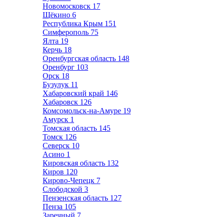
Новомосковск
17
Щёкино
6
Республика Крым
151
Симферополь
75
Ялта
19
Керчь
18
Оренбургская область
148
Оренбург
103
Орск
18
Бузулук
11
Хабаровский край
146
Хабаровск
126
Комсомольск-на-Амуре
19
Амурск
1
Томская область
145
Томск
126
Северск
10
Асино
1
Кировская область
132
Киров
120
Кирово-Чепецк
7
Слободской
3
Пензенская область
127
Пенза
105
Заречный
7