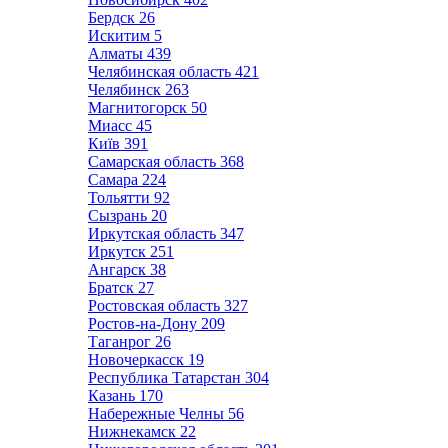
Бердск
26
Искитим
5
Алматы
439
Челябинская область
421
Челябинск
263
Магнитогорск
50
Миасс
45
Київ
391
Самарская область
368
Самара
224
Тольятти
92
Сызрань
20
Иркутская область
347
Иркутск
251
Ангарск
38
Братск
27
Ростовская область
327
Ростов-на-Дону
209
Таганрог
26
Новочеркасск
19
Республика Татарстан
304
Казань
170
Набережные Челны
56
Нижнекамск
22