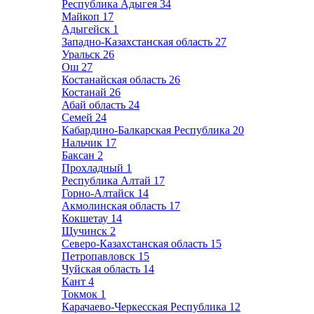
Республика Адыгея
34
Майкоп
17
Адыгейск
1
Западно-Казахстанская область
27
Уральск
26
Ош
27
Костанайская область
26
Костанай
26
Абай область
24
Семей
24
Кабардино-Балкарская Республика
20
Нальчик
17
Баксан
2
Прохладный
1
Республика Алтай
17
Горно-Алтайск
14
Акмолинская область
17
Кокшетау
14
Щучинск
2
Северо-Казахстанская область
15
Петропавловск
15
Чуйская область
14
Кант
4
Токмок
1
Карачаево-Черкесская Республика
12