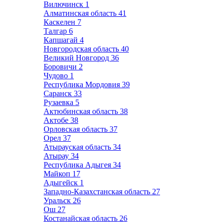
Вилючинск
1
Алматинская область
41
Каскелен
7
Талгар
6
Капшагай
4
Новгородская область
40
Великий Новгород
36
Боровичи
2
Чудово
1
Республика Мордовия
39
Саранск
33
Рузаевка
5
Актюбинская область
38
Актобе
38
Орловская область
37
Орел
37
Атырауская область
34
Атырау
34
Республика Адыгея
34
Майкоп
17
Адыгейск
1
Западно-Казахстанская область
27
Уральск
26
Ош
27
Костанайская область
26