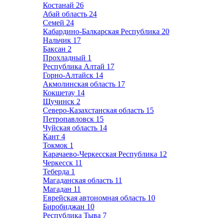
Костанай
26
Абай область
24
Семей
24
Кабардино-Балкарская Республика
20
Нальчик
17
Баксан
2
Прохладный
1
Республика Алтай
17
Горно-Алтайск
14
Акмолинская область
17
Кокшетау
14
Щучинск
2
Северо-Казахстанская область
15
Петропавловск
15
Чуйская область
14
Кант
4
Токмок
1
Карачаево-Черкесская Республика
12
Черкесск
11
Теберда
1
Магаданская область
11
Магадан
11
Еврейская автономная область
10
Биробиджан
10
Республика Тыва
7