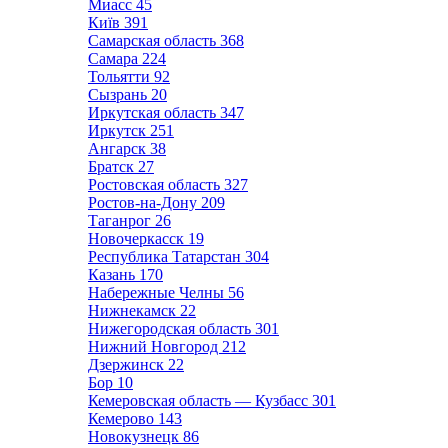
Миасс
45
Київ
391
Самарская область
368
Самара
224
Тольятти
92
Сызрань
20
Иркутская область
347
Иркутск
251
Ангарск
38
Братск
27
Ростовская область
327
Ростов-на-Дону
209
Таганрог
26
Новочеркасск
19
Республика Татарстан
304
Казань
170
Набережные Челны
56
Нижнекамск
22
Нижегородская область
301
Нижний Новгород
212
Дзержинск
22
Бор
10
Кемеровская область — Кузбасс
301
Кемерово
143
Новокузнецк
86