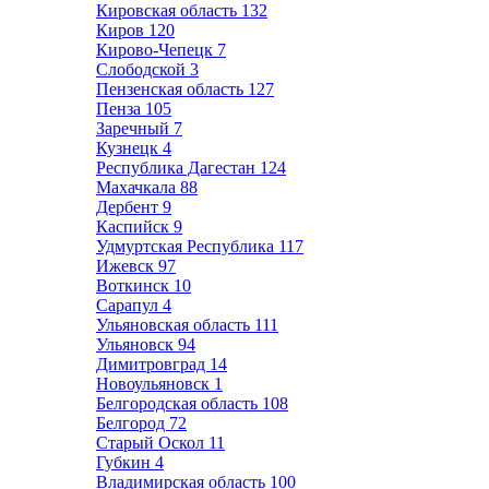
Кировская область
132
Киров
120
Кирово-Чепецк
7
Слободской
3
Пензенская область
127
Пенза
105
Заречный
7
Кузнецк
4
Республика Дагестан
124
Махачкала
88
Дербент
9
Каспийск
9
Удмуртская Республика
117
Ижевск
97
Воткинск
10
Сарапул
4
Ульяновская область
111
Ульяновск
94
Димитровград
14
Новоульяновск
1
Белгородская область
108
Белгород
72
Старый Оскол
11
Губкин
4
Владимирская область
100