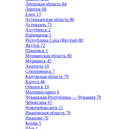
Липецкая область
84
Липецк
68
Елец
13
Астраханская область
80
Астрахань
75
Ахтубинск
2
Нариманов
1
Республика Саха (Якутия)
80
Якутск
72
Покровск
1
Мурманская область
80
Мурманск
45
Апатиты
10
Североморск
7
Калужская область
79
Калуга
46
Обнинск
19
Малоярославец
6
Чувашская Республика — Чувашия
79
Чебоксары
67
Новочебоксарск
11
Ивановская область
76
Иваново
70
Кохма
5
Шуя
1