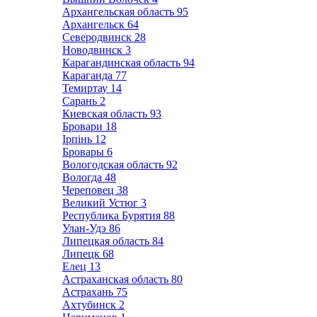
Архангельская область
95
Архангельск
64
Северодвинск
28
Новодвинск
3
Карагандинская область
94
Караганда
77
Темиртау
14
Сарань
2
Киевская область
93
Бровари
18
Ірпінь
12
Бровары
6
Вологодская область
92
Вологда
48
Череповец
38
Великий Устюг
3
Республика Бурятия
88
Улан-Удэ
86
Липецкая область
84
Липецк
68
Елец
13
Астраханская область
80
Астрахань
75
Ахтубинск
2