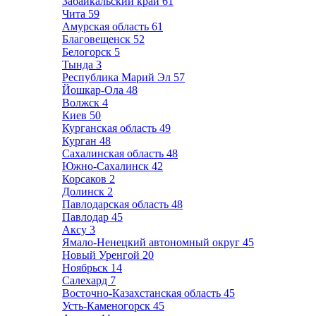
Забайкальский край
61
Чита
59
Амурская область
61
Благовещенск
52
Белогорск
5
Тында
3
Республика Марий Эл
57
Йошкар-Ола
48
Волжск
4
Киев
50
Курганская область
49
Курган
48
Сахалинская область
48
Южно-Сахалинск
42
Корсаков
2
Долинск
2
Павлодарская область
48
Павлодар
45
Аксу
3
Ямало-Ненецкий автономный округ
45
Новый Уренгой
20
Ноябрьск
14
Салехард
7
Восточно-Казахстанская область
45
Усть-Каменогорск
45