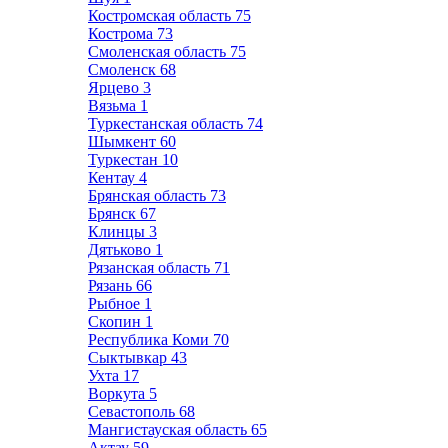
Костромская область
75
Кострома
73
Смоленская область
75
Смоленск
68
Ярцево
3
Вязьма
1
Туркестанская область
74
Шымкент
60
Туркестан
10
Кентау
4
Брянская область
73
Брянск
67
Клинцы
3
Дятьково
1
Рязанская область
71
Рязань
66
Рыбное
1
Скопин
1
Республика Коми
70
Сыктывкар
43
Ухта
17
Воркута
5
Севастополь
68
Мангистауская область
65
Актау
59