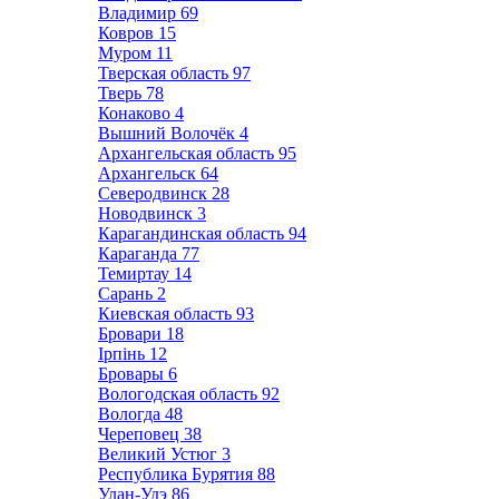
Владимир
69
Ковров
15
Муром
11
Тверская область
97
Тверь
78
Конаково
4
Вышний Волочёк
4
Архангельская область
95
Архангельск
64
Северодвинск
28
Новодвинск
3
Карагандинская область
94
Караганда
77
Темиртау
14
Сарань
2
Киевская область
93
Бровари
18
Ірпінь
12
Бровары
6
Вологодская область
92
Вологда
48
Череповец
38
Великий Устюг
3
Республика Бурятия
88
Улан-Удэ
86