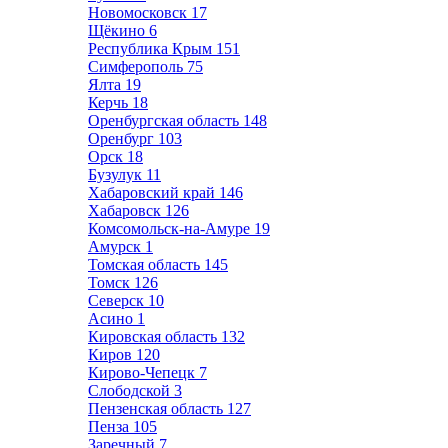
Новомосковск
17
Щёкино
6
Республика Крым
151
Симферополь
75
Ялта
19
Керчь
18
Оренбургская область
148
Оренбург
103
Орск
18
Бузулук
11
Хабаровский край
146
Хабаровск
126
Комсомольск-на-Амуре
19
Амурск
1
Томская область
145
Томск
126
Северск
10
Асино
1
Кировская область
132
Киров
120
Кирово-Чепецк
7
Слободской
3
Пензенская область
127
Пенза
105
Заречный
7