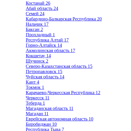
Костанай
26
Абай область
24
Семей
24
Кабардино-Балкарская Республика
20
Нальчик
17
Баксан
2
Прохладный
1
Республика Алтай
17
Горно-Алтайск
14
Акмолинская область
17
Кокшетау
14
Щучинск
2
Северо-Казахстанская область
15
Петропавловск
15
Чуйская область
14
Кант
4
Токмок
1
Карачаево-Черкесская Республика
12
Черкесск
11
Теберда
1
Магаданская область
11
Магадан
11
Еврейская автономная область
10
Биробиджан
10
Республика Тыва
7