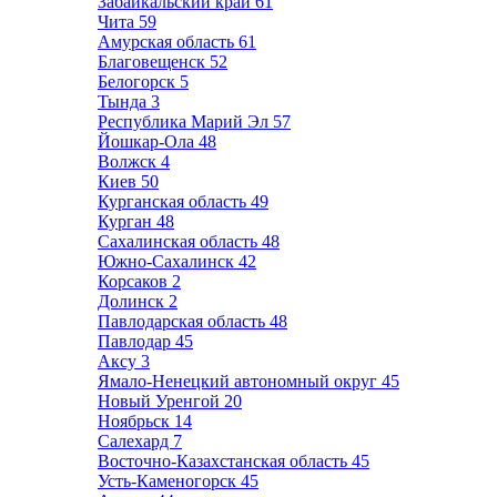
Забайкальский край
61
Чита
59
Амурская область
61
Благовещенск
52
Белогорск
5
Тында
3
Республика Марий Эл
57
Йошкар-Ола
48
Волжск
4
Киев
50
Курганская область
49
Курган
48
Сахалинская область
48
Южно-Сахалинск
42
Корсаков
2
Долинск
2
Павлодарская область
48
Павлодар
45
Аксу
3
Ямало-Ненецкий автономный округ
45
Новый Уренгой
20
Ноябрьск
14
Салехард
7
Восточно-Казахстанская область
45
Усть-Каменогорск
45