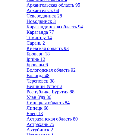
Архангельская область
95
Архангельск
64
Северодвинск
28
Новодвинск
3
Карагандинская область
94
Караганда
77
Темиртау
14
Сарань
2
Киевская область
93
Бровари
18
Ірпінь
12
Бровары
6
Вологодская область
92
Вологда
48
Череповец
38
Великий Устюг
3
Республика Бурятия
88
Улан-Удэ
86
Липецкая область
84
Липецк
68
Елец
13
Астраханская область
80
Астрахань
75
Ахтубинск
2