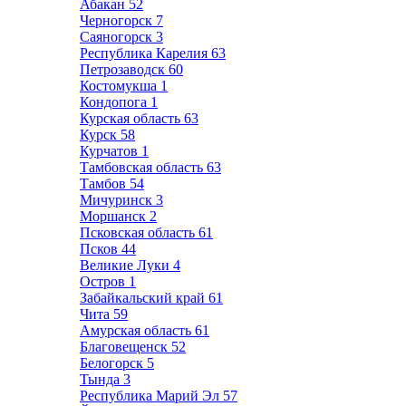
Абакан
52
Черногорск
7
Саяногорск
3
Республика Карелия
63
Петрозаводск
60
Костомукша
1
Кондопога
1
Курская область
63
Курск
58
Курчатов
1
Тамбовская область
63
Тамбов
54
Мичуринск
3
Моршанск
2
Псковская область
61
Псков
44
Великие Луки
4
Остров
1
Забайкальский край
61
Чита
59
Амурская область
61
Благовещенск
52
Белогорск
5
Тында
3
Республика Марий Эл
57