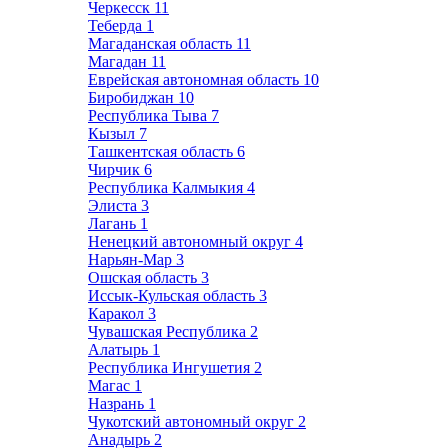
Черкесск
11
Теберда
1
Магаданская область
11
Магадан
11
Еврейская автономная область
10
Биробиджан
10
Республика Тыва
7
Кызыл
7
Ташкентская область
6
Чирчик
6
Республика Калмыкия
4
Элиста
3
Лагань
1
Ненецкий автономный округ
4
Нарьян-Мар
3
Ошская область
3
Иссык-Кульская область
3
Каракол
3
Чувашская Республика
2
Алатырь
1
Республика Ингушетия
2
Магас
1
Назрань
1
Чукотский автономный округ
2
Анадырь
2