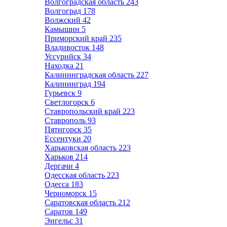
Волгоградская область
243
Волгоград
178
Волжский
42
Камышин
5
Приморский край
235
Владивосток
148
Уссурийск
34
Находка
21
Калининградская область
227
Калининград
194
Гурьевск
9
Светлогорск
6
Ставропольский край
223
Ставрополь
93
Пятигорск
35
Ессентуки
20
Харьковская область
223
Харьков
214
Дергачи
4
Одесская область
223
Одесса
183
Черноморск
15
Саратовская область
212
Саратов
149
Энгельс
31