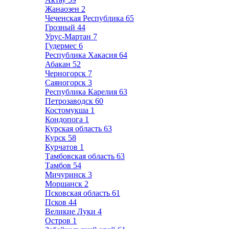
Жанаозен
2
Чеченская Республика
65
Грозный
44
Урус-Мартан
7
Гудермес
6
Республика Хакасия
64
Абакан
52
Черногорск
7
Саяногорск
3
Республика Карелия
63
Петрозаводск
60
Костомукша
1
Кондопога
1
Курская область
63
Курск
58
Курчатов
1
Тамбовская область
63
Тамбов
54
Мичуринск
3
Моршанск
2
Псковская область
61
Псков
44
Великие Луки
4
Остров
1