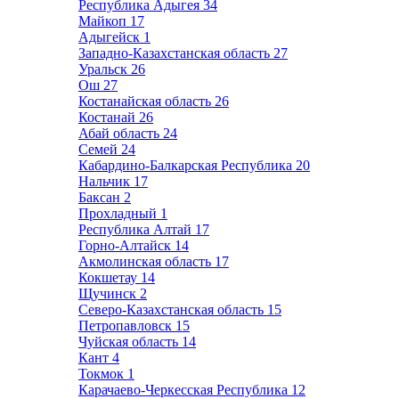
Республика Адыгея
34
Майкоп
17
Адыгейск
1
Западно-Казахстанская область
27
Уральск
26
Ош
27
Костанайская область
26
Костанай
26
Абай область
24
Семей
24
Кабардино-Балкарская Республика
20
Нальчик
17
Баксан
2
Прохладный
1
Республика Алтай
17
Горно-Алтайск
14
Акмолинская область
17
Кокшетау
14
Щучинск
2
Северо-Казахстанская область
15
Петропавловск
15
Чуйская область
14
Кант
4
Токмок
1
Карачаево-Черкесская Республика
12