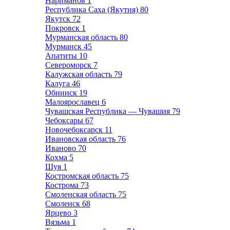
Нариманов
1
Республика Саха (Якутия)
80
Якутск
72
Покровск
1
Мурманская область
80
Мурманск
45
Апатиты
10
Североморск
7
Калужская область
79
Калуга
46
Обнинск
19
Малоярославец
6
Чувашская Республика — Чувашия
79
Чебоксары
67
Новочебоксарск
11
Ивановская область
76
Иваново
70
Кохма
5
Шуя
1
Костромская область
75
Кострома
73
Смоленская область
75
Смоленск
68
Ярцево
3
Вязьма
1