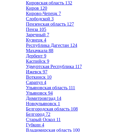
Кировская область
132
Киров
120
Кирово-Чепецк
7
Слободской
3
Пензенская область
127
Пенза
105
Заречный
7
Кузнецк
4
Республика Дагестан
124
Махачкала
88
Дербент
9
Каспийск
9
Удмуртская Республика
117
Ижевск
97
Воткинск
10
Сарапул
4
Ульяновская область
111
Ульяновск
94
Димитровград
14
Новоульяновск
1
Белгородская область
108
Белгород
72
Старый Оскол
11
Губкин
4
Владимирская область
100