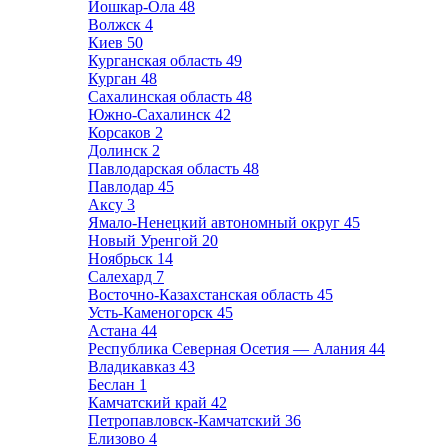
Йошкар-Ола
48
Волжск
4
Киев
50
Курганская область
49
Курган
48
Сахалинская область
48
Южно-Сахалинск
42
Корсаков
2
Долинск
2
Павлодарская область
48
Павлодар
45
Аксу
3
Ямало-Ненецкий автономный округ
45
Новый Уренгой
20
Ноябрьск
14
Салехард
7
Восточно-Казахстанская область
45
Усть-Каменогорск
45
Астана
44
Республика Северная Осетия — Алания
44
Владикавказ
43
Беслан
1
Камчатский край
42
Петропавловск-Камчатский
36
Елизово
4