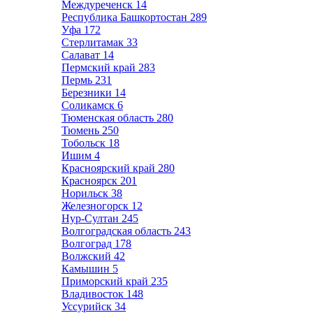
Междуреченск
14
Республика Башкортостан
289
Уфа
172
Стерлитамак
33
Салават
14
Пермский край
283
Пермь
231
Березники
14
Соликамск
6
Тюменская область
280
Тюмень
250
Тобольск
18
Ишим
4
Красноярский край
280
Красноярск
201
Норильск
38
Железногорск
12
Нур-Султан
245
Волгоградская область
243
Волгоград
178
Волжский
42
Камышин
5
Приморский край
235
Владивосток
148
Уссурийск
34