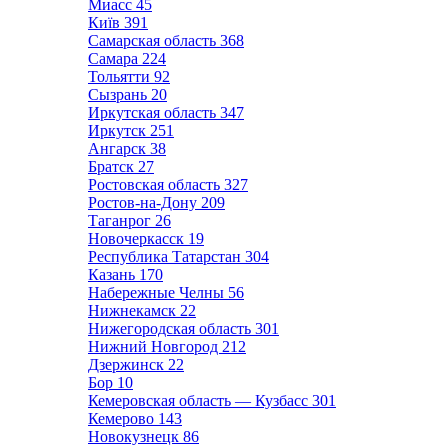
Миасс
45
Київ
391
Самарская область
368
Самара
224
Тольятти
92
Сызрань
20
Иркутская область
347
Иркутск
251
Ангарск
38
Братск
27
Ростовская область
327
Ростов-на-Дону
209
Таганрог
26
Новочеркасск
19
Республика Татарстан
304
Казань
170
Набережные Челны
56
Нижнекамск
22
Нижегородская область
301
Нижний Новгород
212
Дзержинск
22
Бор
10
Кемеровская область — Кузбасс
301
Кемерово
143
Новокузнецк
86