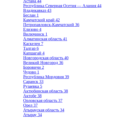
Астана
44
Республика Северная Осетия — Алания
44
Владикавказ
43
Беслан
1
Камчатский край
42
Петропавловск-Камчатский
36
Елизово
4
Вилючинск
1
Алматинская область
41
Каскелен
7
Талгар
6
Капшагай
4
Новгородская область
40
Великий Новгород
36
Боровичи
2
Чудово
1
Республика Мордовия
39
Саранск
33
Рузаевка
5
Актюбинская область
38
Актобе
38
Орловская область
37
Орел
37
Атырауская область
34
Атырау
34