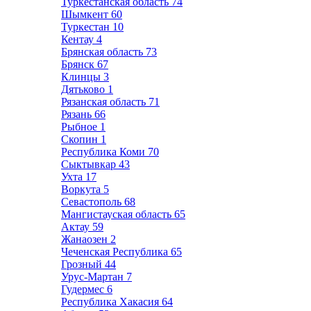
Туркестанская область
74
Шымкент
60
Туркестан
10
Кентау
4
Брянская область
73
Брянск
67
Клинцы
3
Дятьково
1
Рязанская область
71
Рязань
66
Рыбное
1
Скопин
1
Республика Коми
70
Сыктывкар
43
Ухта
17
Воркута
5
Севастополь
68
Мангистауская область
65
Актау
59
Жанаозен
2
Чеченская Республика
65
Грозный
44
Урус-Мартан
7
Гудермес
6
Республика Хакасия
64