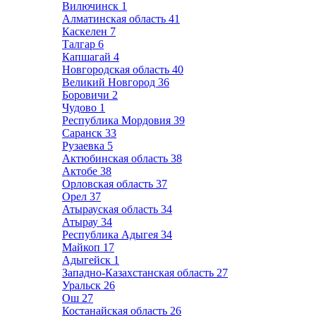
Вилючинск
1
Алматинская область
41
Каскелен
7
Талгар
6
Капшагай
4
Новгородская область
40
Великий Новгород
36
Боровичи
2
Чудово
1
Республика Мордовия
39
Саранск
33
Рузаевка
5
Актюбинская область
38
Актобе
38
Орловская область
37
Орел
37
Атырауская область
34
Атырау
34
Республика Адыгея
34
Майкоп
17
Адыгейск
1
Западно-Казахстанская область
27
Уральск
26
Ош
27
Костанайская область
26