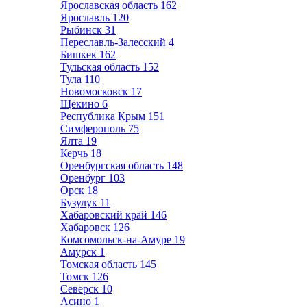
Ярославская область
162
Ярославль
120
Рыбинск
31
Переславль-Залесский
4
Бишкек
162
Тульская область
152
Тула
110
Новомосковск
17
Щёкино
6
Республика Крым
151
Симферополь
75
Ялта
19
Керчь
18
Оренбургская область
148
Оренбург
103
Орск
18
Бузулук
11
Хабаровский край
146
Хабаровск
126
Комсомольск-на-Амуре
19
Амурск
1
Томская область
145
Томск
126
Северск
10
Асино
1