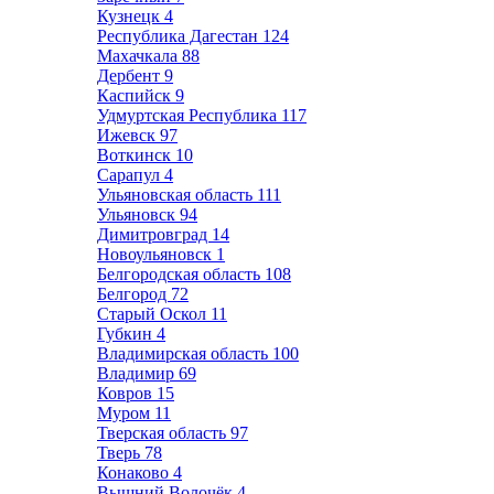
Кузнецк
4
Республика Дагестан
124
Махачкала
88
Дербент
9
Каспийск
9
Удмуртская Республика
117
Ижевск
97
Воткинск
10
Сарапул
4
Ульяновская область
111
Ульяновск
94
Димитровград
14
Новоульяновск
1
Белгородская область
108
Белгород
72
Старый Оскол
11
Губкин
4
Владимирская область
100
Владимир
69
Ковров
15
Муром
11
Тверская область
97
Тверь
78
Конаково
4
Вышний Волочёк
4