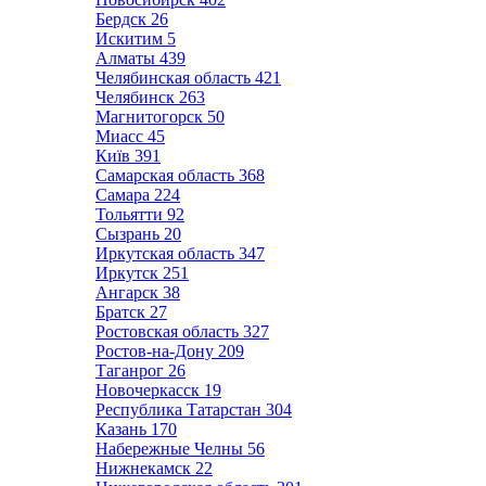
Бердск
26
Искитим
5
Алматы
439
Челябинская область
421
Челябинск
263
Магнитогорск
50
Миасс
45
Київ
391
Самарская область
368
Самара
224
Тольятти
92
Сызрань
20
Иркутская область
347
Иркутск
251
Ангарск
38
Братск
27
Ростовская область
327
Ростов-на-Дону
209
Таганрог
26
Новочеркасск
19
Республика Татарстан
304
Казань
170
Набережные Челны
56
Нижнекамск
22