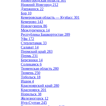
Нижегородская область
301
Нижний Новгород
212
Дзержинск
22
Бор
10
Кемеровская область — Кузбасс
301
Кемерово
143
Новокузнецк
86
Междуреченск
14
Республика Башкортостан
289
Уфа
172
Стерлитамак
33
Салават
14
Пермский край
283
Пермь
231
Березники
14
Соликамск
6
Тюменская область
280
Тюмень
250
Тобольск
18
Ишим
4
Красноярский край
280
Красноярск
201
Норильск
38
Железногорск
12
Нур-Султан
245