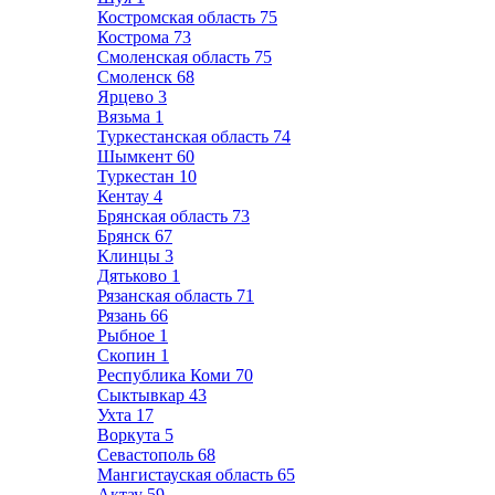
Костромская область
75
Кострома
73
Смоленская область
75
Смоленск
68
Ярцево
3
Вязьма
1
Туркестанская область
74
Шымкент
60
Туркестан
10
Кентау
4
Брянская область
73
Брянск
67
Клинцы
3
Дятьково
1
Рязанская область
71
Рязань
66
Рыбное
1
Скопин
1
Республика Коми
70
Сыктывкар
43
Ухта
17
Воркута
5
Севастополь
68
Мангистауская область
65
Актау
59