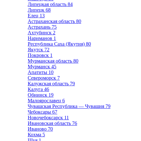
Липецкая область
84
Липецк
68
Елец
13
Астраханская область
80
Астрахань
75
Ахтубинск
2
Нариманов
1
Республика Саха (Якутия)
80
Якутск
72
Покровск
1
Мурманская область
80
Мурманск
45
Апатиты
10
Североморск
7
Калужская область
79
Калуга
46
Обнинск
19
Малоярославец
6
Чувашская Республика — Чувашия
79
Чебоксары
67
Новочебоксарск
11
Ивановская область
76
Иваново
70
Кохма
5
Шуя
1