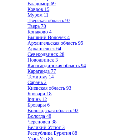
Владимир
69
Ковров
15
Муром
11
Тверская область
97
Тверь
78
Конаково
4
Вышний Волочёк
4
Архангельская область
95
Архангельск
64
Северодвинск
28
Новодвинск
3
Карагандинская область
94
Караганда
77
Темиртау
14
Сарань
2
Киевская область
93
Бровари
18
Ірпінь
12
Бровары
6
Вологодская область
92
Вологда
48
Череповец
38
Великий Устюг
3
Республика Бурятия
88
Улан-Удэ
86