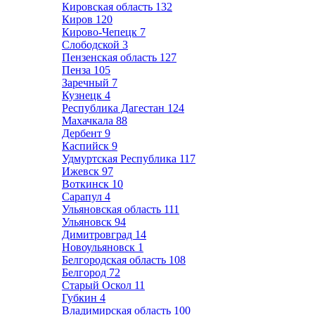
Кировская область
132
Киров
120
Кирово-Чепецк
7
Слободской
3
Пензенская область
127
Пенза
105
Заречный
7
Кузнецк
4
Республика Дагестан
124
Махачкала
88
Дербент
9
Каспийск
9
Удмуртская Республика
117
Ижевск
97
Воткинск
10
Сарапул
4
Ульяновская область
111
Ульяновск
94
Димитровград
14
Новоульяновск
1
Белгородская область
108
Белгород
72
Старый Оскол
11
Губкин
4
Владимирская область
100