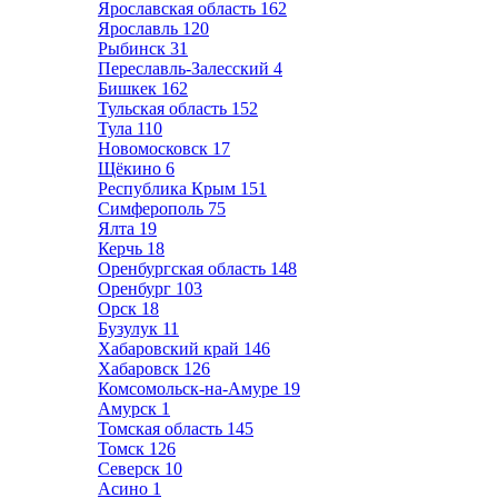
Ярославская область
162
Ярославль
120
Рыбинск
31
Переславль-Залесский
4
Бишкек
162
Тульская область
152
Тула
110
Новомосковск
17
Щёкино
6
Республика Крым
151
Симферополь
75
Ялта
19
Керчь
18
Оренбургская область
148
Оренбург
103
Орск
18
Бузулук
11
Хабаровский край
146
Хабаровск
126
Комсомольск-на-Амуре
19
Амурск
1
Томская область
145
Томск
126
Северск
10
Асино
1