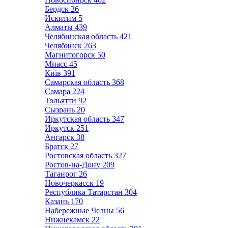
Бердск
26
Искитим
5
Алматы
439
Челябинская область
421
Челябинск
263
Магнитогорск
50
Миасс
45
Київ
391
Самарская область
368
Самара
224
Тольятти
92
Сызрань
20
Иркутская область
347
Иркутск
251
Ангарск
38
Братск
27
Ростовская область
327
Ростов-на-Дону
209
Таганрог
26
Новочеркасск
19
Республика Татарстан
304
Казань
170
Набережные Челны
56
Нижнекамск
22