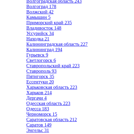
Волгоградская область
243
Волгоград
178
Волжский
42
Камышин
5
Приморский край
235
Владивосток
148
Уссурийск
34
Находка
21
Калининградская область
227
Калининград
194
Гурьевск
9
Светлогорск
6
Ставропольский край
223
Ставрополь
93
Пятигорск
35
Ессентуки
20
Харьковская область
223
Харьков
214
Дергачи
4
Одесская область
223
Одесса
183
Черноморск
15
Саратовская область
212
Саратов
149
Энгельс
31