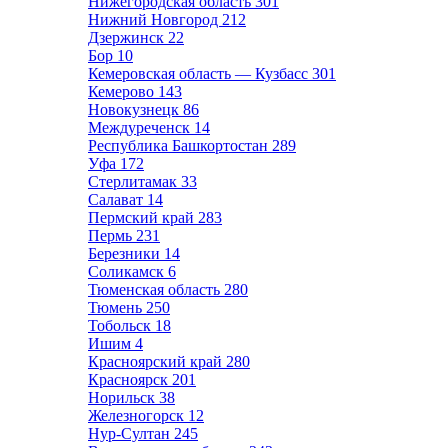
Нижегородская область
301
Нижний Новгород
212
Дзержинск
22
Бор
10
Кемеровская область — Кузбасс
301
Кемерово
143
Новокузнецк
86
Междуреченск
14
Республика Башкортостан
289
Уфа
172
Стерлитамак
33
Салават
14
Пермский край
283
Пермь
231
Березники
14
Соликамск
6
Тюменская область
280
Тюмень
250
Тобольск
18
Ишим
4
Красноярский край
280
Красноярск
201
Норильск
38
Железногорск
12
Нур-Султан
245