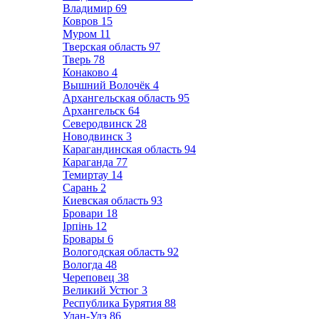
Владимир
69
Ковров
15
Муром
11
Тверская область
97
Тверь
78
Конаково
4
Вышний Волочёк
4
Архангельская область
95
Архангельск
64
Северодвинск
28
Новодвинск
3
Карагандинская область
94
Караганда
77
Темиртау
14
Сарань
2
Киевская область
93
Бровари
18
Ірпінь
12
Бровары
6
Вологодская область
92
Вологда
48
Череповец
38
Великий Устюг
3
Республика Бурятия
88
Улан-Удэ
86