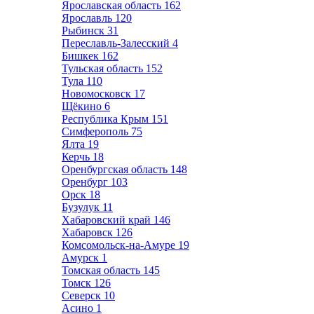
Ярославская область
162
Ярославль
120
Рыбинск
31
Переславль-Залесский
4
Бишкек
162
Тульская область
152
Тула
110
Новомосковск
17
Щёкино
6
Республика Крым
151
Симферополь
75
Ялта
19
Керчь
18
Оренбургская область
148
Оренбург
103
Орск
18
Бузулук
11
Хабаровский край
146
Хабаровск
126
Комсомольск-на-Амуре
19
Амурск
1
Томская область
145
Томск
126
Северск
10
Асино
1