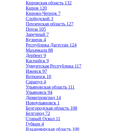
Кировская область
132
Киров
120
Кирово-Чепецк
7
Слободской
3
Пензенская область
127
Пенза
105
Заречный
7
Кузнецк
4
Республика Дагестан
124
Махачкала
88
Дербент
9
Каспийск
9
Удмуртская Республика
117
Ижевск
97
Воткинск
10
Сарапул
4
Ульяновская область
111
Ульяновск
94
Димитровград
14
Новоульяновск
1
Белгородская область
108
Белгород
72
Старый Оскол
11
Губкин
4
Владимирская область
100