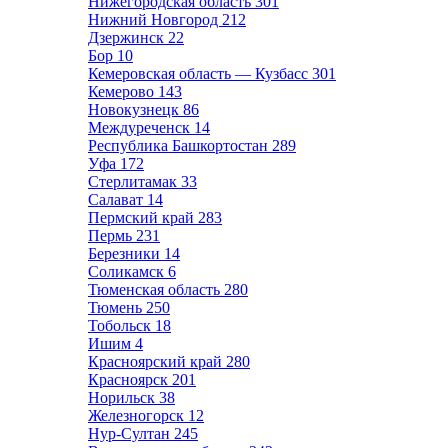
Нижегородская область
301
Нижний Новгород
212
Дзержинск
22
Бор
10
Кемеровская область — Кузбасс
301
Кемерово
143
Новокузнецк
86
Междуреченск
14
Республика Башкортостан
289
Уфа
172
Стерлитамак
33
Салават
14
Пермский край
283
Пермь
231
Березники
14
Соликамск
6
Тюменская область
280
Тюмень
250
Тобольск
18
Ишим
4
Красноярский край
280
Красноярск
201
Норильск
38
Железногорск
12
Нур-Султан
245