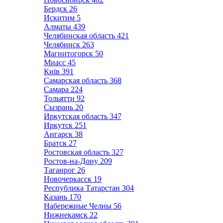
Бердск
26
Искитим
5
Алматы
439
Челябинская область
421
Челябинск
263
Магнитогорск
50
Миасс
45
Київ
391
Самарская область
368
Самара
224
Тольятти
92
Сызрань
20
Иркутская область
347
Иркутск
251
Ангарск
38
Братск
27
Ростовская область
327
Ростов-на-Дону
209
Таганрог
26
Новочеркасск
19
Республика Татарстан
304
Казань
170
Набережные Челны
56
Нижнекамск
22