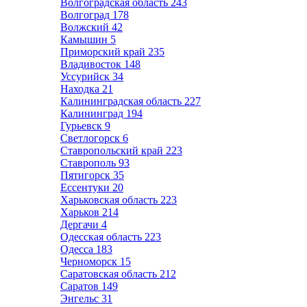
Волгоградская область
243
Волгоград
178
Волжский
42
Камышин
5
Приморский край
235
Владивосток
148
Уссурийск
34
Находка
21
Калининградская область
227
Калининград
194
Гурьевск
9
Светлогорск
6
Ставропольский край
223
Ставрополь
93
Пятигорск
35
Ессентуки
20
Харьковская область
223
Харьков
214
Дергачи
4
Одесская область
223
Одесса
183
Черноморск
15
Саратовская область
212
Саратов
149
Энгельс
31