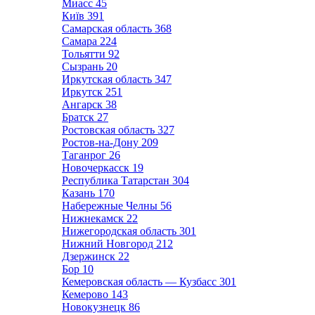
Миасс
45
Київ
391
Самарская область
368
Самара
224
Тольятти
92
Сызрань
20
Иркутская область
347
Иркутск
251
Ангарск
38
Братск
27
Ростовская область
327
Ростов-на-Дону
209
Таганрог
26
Новочеркасск
19
Республика Татарстан
304
Казань
170
Набережные Челны
56
Нижнекамск
22
Нижегородская область
301
Нижний Новгород
212
Дзержинск
22
Бор
10
Кемеровская область — Кузбасс
301
Кемерово
143
Новокузнецк
86