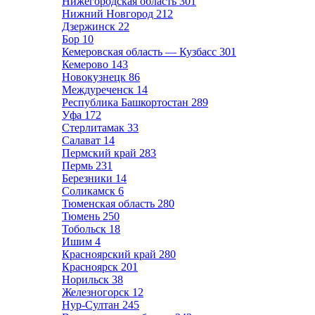
Нижегородская область
301
Нижний Новгород
212
Дзержинск
22
Бор
10
Кемеровская область — Кузбасс
301
Кемерово
143
Новокузнецк
86
Междуреченск
14
Республика Башкортостан
289
Уфа
172
Стерлитамак
33
Салават
14
Пермский край
283
Пермь
231
Березники
14
Соликамск
6
Тюменская область
280
Тюмень
250
Тобольск
18
Ишим
4
Красноярский край
280
Красноярск
201
Норильск
38
Железногорск
12
Нур-Султан
245