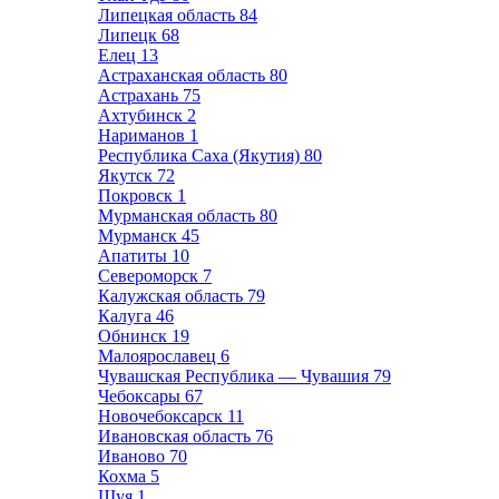
Липецкая область
84
Липецк
68
Елец
13
Астраханская область
80
Астрахань
75
Ахтубинск
2
Нариманов
1
Республика Саха (Якутия)
80
Якутск
72
Покровск
1
Мурманская область
80
Мурманск
45
Апатиты
10
Североморск
7
Калужская область
79
Калуга
46
Обнинск
19
Малоярославец
6
Чувашская Республика — Чувашия
79
Чебоксары
67
Новочебоксарск
11
Ивановская область
76
Иваново
70
Кохма
5
Шуя
1