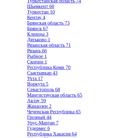
Туркестанская область
74
Шымкент
60
Туркестан
10
Кентау
4
Брянская область
73
Брянск
67
Клинцы
3
Дятьково
1
Рязанская область
71
Рязань
66
Рыбное
1
Скопин
1
Республика Коми
70
Сыктывкар
43
Ухта
17
Воркута
5
Севастополь
68
Мангистауская область
65
Актау
59
Жанаозен
2
Чеченская Республика
65
Грозный
44
Урус-Мартан
7
Гудермес
6
Республика Хакасия
64