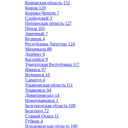
Кировская область
132
Киров
120
Кирово-Чепецк
7
Слободской
3
Пензенская область
127
Пенза
105
Заречный
7
Кузнецк
4
Республика Дагестан
124
Махачкала
88
Дербент
9
Каспийск
9
Удмуртская Республика
117
Ижевск
97
Воткинск
10
Сарапул
4
Ульяновская область
111
Ульяновск
94
Димитровград
14
Новоульяновск
1
Белгородская область
108
Белгород
72
Старый Оскол
11
Губкин
4
Владимирская область
100