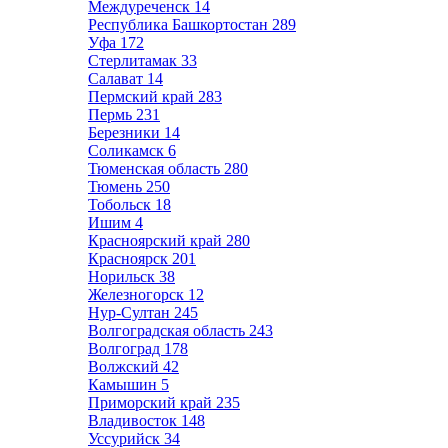
Междуреченск
14
Республика Башкортостан
289
Уфа
172
Стерлитамак
33
Салават
14
Пермский край
283
Пермь
231
Березники
14
Соликамск
6
Тюменская область
280
Тюмень
250
Тобольск
18
Ишим
4
Красноярский край
280
Красноярск
201
Норильск
38
Железногорск
12
Нур-Султан
245
Волгоградская область
243
Волгоград
178
Волжский
42
Камышин
5
Приморский край
235
Владивосток
148
Уссурийск
34