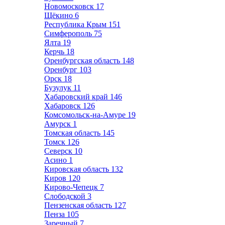
Новомосковск
17
Щёкино
6
Республика Крым
151
Симферополь
75
Ялта
19
Керчь
18
Оренбургская область
148
Оренбург
103
Орск
18
Бузулук
11
Хабаровский край
146
Хабаровск
126
Комсомольск-на-Амуре
19
Амурск
1
Томская область
145
Томск
126
Северск
10
Асино
1
Кировская область
132
Киров
120
Кирово-Чепецк
7
Слободской
3
Пензенская область
127
Пенза
105
Заречный
7