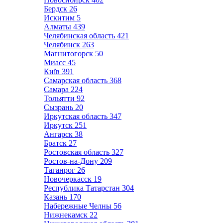
Бердск
26
Искитим
5
Алматы
439
Челябинская область
421
Челябинск
263
Магнитогорск
50
Миасс
45
Київ
391
Самарская область
368
Самара
224
Тольятти
92
Сызрань
20
Иркутская область
347
Иркутск
251
Ангарск
38
Братск
27
Ростовская область
327
Ростов-на-Дону
209
Таганрог
26
Новочеркасск
19
Республика Татарстан
304
Казань
170
Набережные Челны
56
Нижнекамск
22