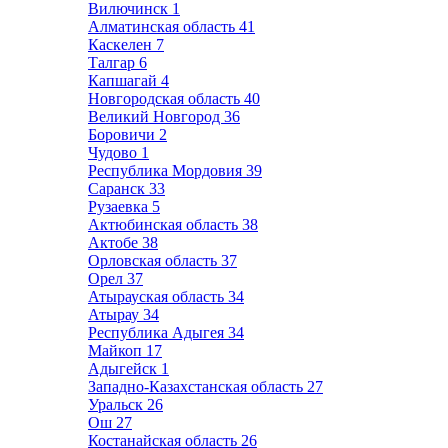
Вилючинск
1
Алматинская область
41
Каскелен
7
Талгар
6
Капшагай
4
Новгородская область
40
Великий Новгород
36
Боровичи
2
Чудово
1
Республика Мордовия
39
Саранск
33
Рузаевка
5
Актюбинская область
38
Актобе
38
Орловская область
37
Орел
37
Атырауская область
34
Атырау
34
Республика Адыгея
34
Майкоп
17
Адыгейск
1
Западно-Казахстанская область
27
Уральск
26
Ош
27
Костанайская область
26