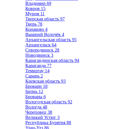
Владимир
69
Ковров
15
Муром
11
Тверская область
97
Тверь
78
Конаково
4
Вышний Волочёк
4
Архангельская область
95
Архангельск
64
Северодвинск
28
Новодвинск
3
Карагандинская область
94
Караганда
77
Темиртау
14
Сарань
2
Киевская область
93
Бровари
18
Ірпінь
12
Бровары
6
Вологодская область
92
Вологда
48
Череповец
38
Великий Устюг
3
Республика Бурятия
88
Улан-Удэ
86