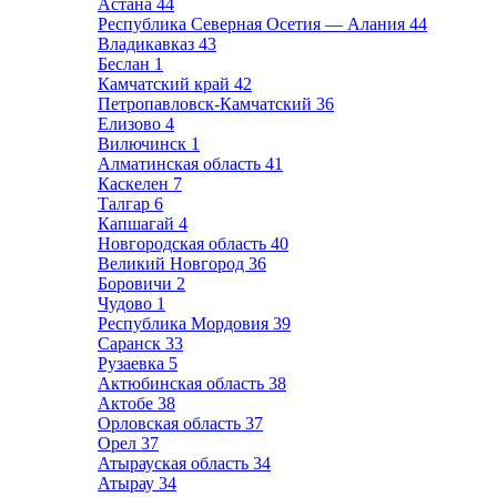
Астана
44
Республика Северная Осетия — Алания
44
Владикавказ
43
Беслан
1
Камчатский край
42
Петропавловск-Камчатский
36
Елизово
4
Вилючинск
1
Алматинская область
41
Каскелен
7
Талгар
6
Капшагай
4
Новгородская область
40
Великий Новгород
36
Боровичи
2
Чудово
1
Республика Мордовия
39
Саранск
33
Рузаевка
5
Актюбинская область
38
Актобе
38
Орловская область
37
Орел
37
Атырауская область
34
Атырау
34