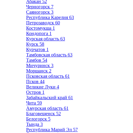
Абакан
52
Черногорск
7
Саяногорск
3
Республика Карелия
63
Петрозаводск
60
Костомукша
1
Кондопога
1
Курская область
63
Курск
58
Курчатов
1
Тамбовская область
63
Тамбов
54
Мичуринск
3
Моршанск
2
Псковская область
61
Псков
44
Великие Луки
4
Остров
1
Забайкальский край
61
Чита
59
Амурская область
61
Благовещенск
52
Белогорск
5
Тында
3
Республика Марий Эл
57