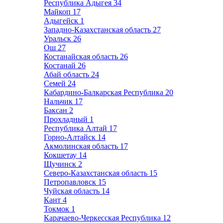
Республика Адыгея
34
Майкоп
17
Адыгейск
1
Западно-Казахстанская область
27
Уральск
26
Ош
27
Костанайская область
26
Костанай
26
Абай область
24
Семей
24
Кабардино-Балкарская Республика
20
Нальчик
17
Баксан
2
Прохладный
1
Республика Алтай
17
Горно-Алтайск
14
Акмолинская область
17
Кокшетау
14
Щучинск
2
Северо-Казахстанская область
15
Петропавловск
15
Чуйская область
14
Кант
4
Токмок
1
Карачаево-Черкесская Республика
12