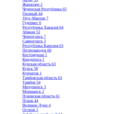
Жанаозен
2
Чеченская Республика
65
Грозный
44
Урус-Мартан
7
Гудермес
6
Республика Хакасия
64
Абакан
52
Черногорск
7
Саяногорск
3
Республика Карелия
63
Петрозаводск
60
Костомукша
1
Кондопога
1
Курская область
63
Курск
58
Курчатов
1
Тамбовская область
63
Тамбов
54
Мичуринск
3
Моршанск
2
Псковская область
61
Псков
44
Великие Луки
4
Остров
1