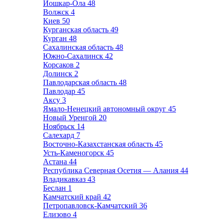
Йошкар-Ола
48
Волжск
4
Киев
50
Курганская область
49
Курган
48
Сахалинская область
48
Южно-Сахалинск
42
Корсаков
2
Долинск
2
Павлодарская область
48
Павлодар
45
Аксу
3
Ямало-Ненецкий автономный округ
45
Новый Уренгой
20
Ноябрьск
14
Салехард
7
Восточно-Казахстанская область
45
Усть-Каменогорск
45
Астана
44
Республика Северная Осетия — Алания
44
Владикавказ
43
Беслан
1
Камчатский край
42
Петропавловск-Камчатский
36
Елизово
4