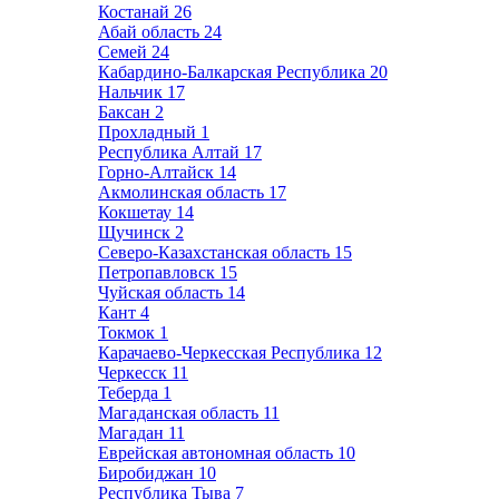
Костанай
26
Абай область
24
Семей
24
Кабардино-Балкарская Республика
20
Нальчик
17
Баксан
2
Прохладный
1
Республика Алтай
17
Горно-Алтайск
14
Акмолинская область
17
Кокшетау
14
Щучинск
2
Северо-Казахстанская область
15
Петропавловск
15
Чуйская область
14
Кант
4
Токмок
1
Карачаево-Черкесская Республика
12
Черкесск
11
Теберда
1
Магаданская область
11
Магадан
11
Еврейская автономная область
10
Биробиджан
10
Республика Тыва
7