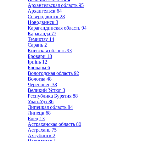
Архангельская область
95
Архангельск
64
Северодвинск
28
Новодвинск
3
Карагандинская область
94
Караганда
77
Темиртау
14
Сарань
2
Киевская область
93
Бровари
18
Ірпінь
12
Бровары
6
Вологодская область
92
Вологда
48
Череповец
38
Великий Устюг
3
Республика Бурятия
88
Улан-Удэ
86
Липецкая область
84
Липецк
68
Елец
13
Астраханская область
80
Астрахань
75
Ахтубинск
2