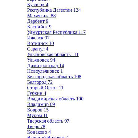
Кузнецк
4
Республика Дагестан
124
Махачкала
88
Дербент
9
Каспийск
9
Удмуртская Республика
117
Ижевск
97
Воткинск
10
Сарапул
4
Ульяновская область
111
Ульяновск
94
Димитровград
14
Новоульяновск
1
Белгородская область
108
Белгород
72
Старый Оскол
11
Губкин
4
Владимирская область
100
Владимир
69
Ковров
15
Муром
11
Тверская область
97
Тверь
78
Конаково
4
Вышний Волочёк
4