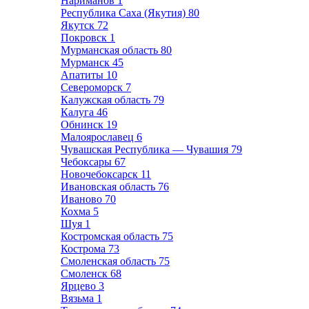
Нариманов
1
Республика Саха (Якутия)
80
Якутск
72
Покровск
1
Мурманская область
80
Мурманск
45
Апатиты
10
Североморск
7
Калужская область
79
Калуга
46
Обнинск
19
Малоярославец
6
Чувашская Республика — Чувашия
79
Чебоксары
67
Новочебоксарск
11
Ивановская область
76
Иваново
70
Кохма
5
Шуя
1
Костромская область
75
Кострома
73
Смоленская область
75
Смоленск
68
Ярцево
3
Вязьма
1