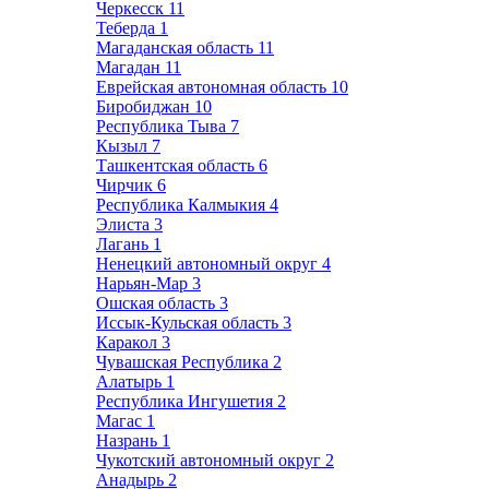
Черкесск
11
Теберда
1
Магаданская область
11
Магадан
11
Еврейская автономная область
10
Биробиджан
10
Республика Тыва
7
Кызыл
7
Ташкентская область
6
Чирчик
6
Республика Калмыкия
4
Элиста
3
Лагань
1
Ненецкий автономный округ
4
Нарьян-Мар
3
Ошская область
3
Иссык-Кульская область
3
Каракол
3
Чувашская Республика
2
Алатырь
1
Республика Ингушетия
2
Магас
1
Назрань
1
Чукотский автономный округ
2
Анадырь
2