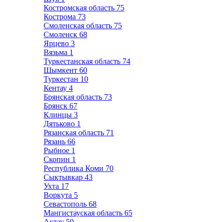
Костромская область
75
Кострома
73
Смоленская область
75
Смоленск
68
Ярцево
3
Вязьма
1
Туркестанская область
74
Шымкент
60
Туркестан
10
Кентау
4
Брянская область
73
Брянск
67
Клинцы
3
Дятьково
1
Рязанская область
71
Рязань
66
Рыбное
1
Скопин
1
Республика Коми
70
Сыктывкар
43
Ухта
17
Воркута
5
Севастополь
68
Мангистауская область
65
Актау
59