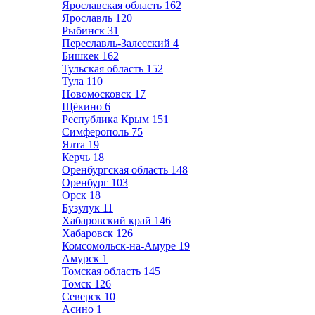
Ярославская область
162
Ярославль
120
Рыбинск
31
Переславль-Залесский
4
Бишкек
162
Тульская область
152
Тула
110
Новомосковск
17
Щёкино
6
Республика Крым
151
Симферополь
75
Ялта
19
Керчь
18
Оренбургская область
148
Оренбург
103
Орск
18
Бузулук
11
Хабаровский край
146
Хабаровск
126
Комсомольск-на-Амуре
19
Амурск
1
Томская область
145
Томск
126
Северск
10
Асино
1