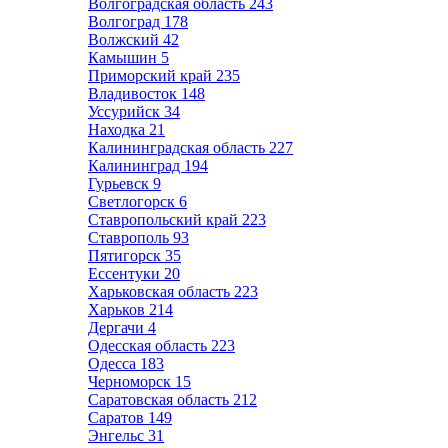
Волгоградская область
243
Волгоград
178
Волжский
42
Камышин
5
Приморский край
235
Владивосток
148
Уссурийск
34
Находка
21
Калининградская область
227
Калининград
194
Гурьевск
9
Светлогорск
6
Ставропольский край
223
Ставрополь
93
Пятигорск
35
Ессентуки
20
Харьковская область
223
Харьков
214
Дергачи
4
Одесская область
223
Одесса
183
Черноморск
15
Саратовская область
212
Саратов
149
Энгельс
31