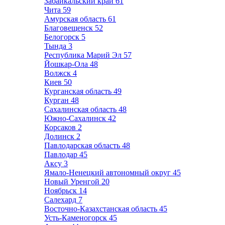
Забайкальский край
61
Чита
59
Амурская область
61
Благовещенск
52
Белогорск
5
Тында
3
Республика Марий Эл
57
Йошкар-Ола
48
Волжск
4
Киев
50
Курганская область
49
Курган
48
Сахалинская область
48
Южно-Сахалинск
42
Корсаков
2
Долинск
2
Павлодарская область
48
Павлодар
45
Аксу
3
Ямало-Ненецкий автономный округ
45
Новый Уренгой
20
Ноябрьск
14
Салехард
7
Восточно-Казахстанская область
45
Усть-Каменогорск
45