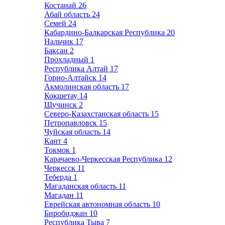
Костанай
26
Абай область
24
Семей
24
Кабардино-Балкарская Республика
20
Нальчик
17
Баксан
2
Прохладный
1
Республика Алтай
17
Горно-Алтайск
14
Акмолинская область
17
Кокшетау
14
Щучинск
2
Северо-Казахстанская область
15
Петропавловск
15
Чуйская область
14
Кант
4
Токмок
1
Карачаево-Черкесская Республика
12
Черкесск
11
Теберда
1
Магаданская область
11
Магадан
11
Еврейская автономная область
10
Биробиджан
10
Республика Тыва
7