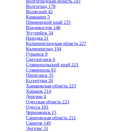
Волгоградская область
243
Волгоград
178
Волжский
42
Камышин
5
Приморский край
235
Владивосток
148
Уссурийск
34
Находка
21
Калининградская область
227
Калининград
194
Гурьевск
9
Светлогорск
6
Ставропольский край
223
Ставрополь
93
Пятигорск
35
Ессентуки
20
Харьковская область
223
Харьков
214
Дергачи
4
Одесская область
223
Одесса
183
Черноморск
15
Саратовская область
212
Саратов
149
Энгельс
31