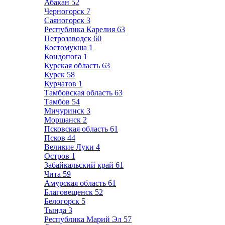
Абакан
52
Черногорск
7
Саяногорск
3
Республика Карелия
63
Петрозаводск
60
Костомукша
1
Кондопога
1
Курская область
63
Курск
58
Курчатов
1
Тамбовская область
63
Тамбов
54
Мичуринск
3
Моршанск
2
Псковская область
61
Псков
44
Великие Луки
4
Остров
1
Забайкальский край
61
Чита
59
Амурская область
61
Благовещенск
52
Белогорск
5
Тында
3
Республика Марий Эл
57