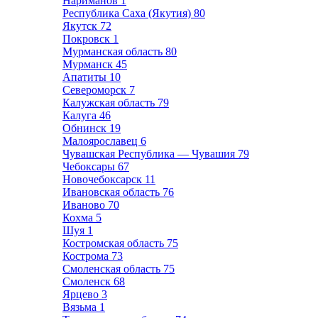
Нариманов
1
Республика Саха (Якутия)
80
Якутск
72
Покровск
1
Мурманская область
80
Мурманск
45
Апатиты
10
Североморск
7
Калужская область
79
Калуга
46
Обнинск
19
Малоярославец
6
Чувашская Республика — Чувашия
79
Чебоксары
67
Новочебоксарск
11
Ивановская область
76
Иваново
70
Кохма
5
Шуя
1
Костромская область
75
Кострома
73
Смоленская область
75
Смоленск
68
Ярцево
3
Вязьма
1