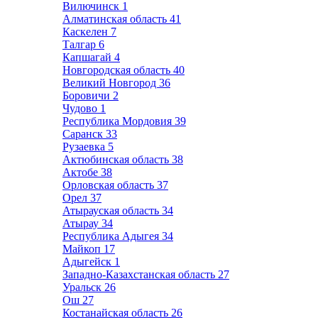
Вилючинск
1
Алматинская область
41
Каскелен
7
Талгар
6
Капшагай
4
Новгородская область
40
Великий Новгород
36
Боровичи
2
Чудово
1
Республика Мордовия
39
Саранск
33
Рузаевка
5
Актюбинская область
38
Актобе
38
Орловская область
37
Орел
37
Атырауская область
34
Атырау
34
Республика Адыгея
34
Майкоп
17
Адыгейск
1
Западно-Казахстанская область
27
Уральск
26
Ош
27
Костанайская область
26