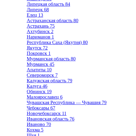
Липецкая область
84
Липецк
68
Елец
13
Астраханская область
80
Астрахань
75
Ахтубинск
2
Нариманов
1
Республика Саха (Якутия)
80
Якутск
72
Покровск
1
Мурманская область
80
Мурманск
45
Апатиты
10
Североморск
7
Калужская область
79
Калуга
46
Обнинск
19
Малоярославец
6
Чувашская Республика — Чувашия
79
Чебоксары
67
Новочебоксарск
11
Ивановская область
76
Иваново
70
Кохма
5
Шуя
1