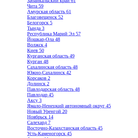
Забайкальский край
61
Чита
59
Амурская область
61
Благовещенск
52
Белогорск
5
Тында
3
Республика Марий Эл
57
Йошкар-Ола
48
Волжск
4
Киев
50
Курганская область
49
Курган
48
Сахалинская область
48
Южно-Сахалинск
42
Корсаков
2
Долинск
2
Павлодарская область
48
Павлодар
45
Аксу
3
Ямало-Ненецкий автономный округ
45
Новый Уренгой
20
Ноябрьск
14
Салехард
7
Восточно-Казахстанская область
45
Усть-Каменогорск
45