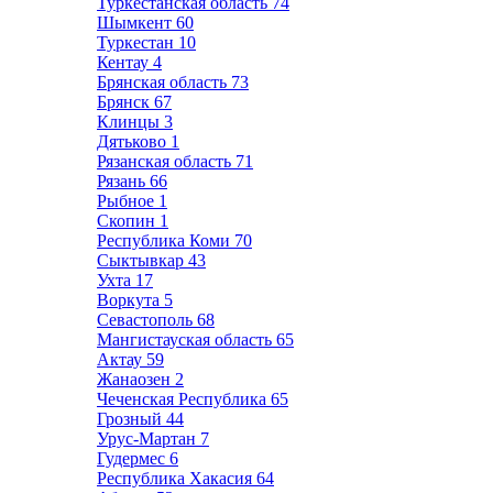
Туркестанская область
74
Шымкент
60
Туркестан
10
Кентау
4
Брянская область
73
Брянск
67
Клинцы
3
Дятьково
1
Рязанская область
71
Рязань
66
Рыбное
1
Скопин
1
Республика Коми
70
Сыктывкар
43
Ухта
17
Воркута
5
Севастополь
68
Мангистауская область
65
Актау
59
Жанаозен
2
Чеченская Республика
65
Грозный
44
Урус-Мартан
7
Гудермес
6
Республика Хакасия
64