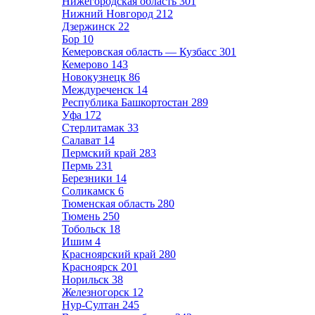
Нижегородская область
301
Нижний Новгород
212
Дзержинск
22
Бор
10
Кемеровская область — Кузбасс
301
Кемерово
143
Новокузнецк
86
Междуреченск
14
Республика Башкортостан
289
Уфа
172
Стерлитамак
33
Салават
14
Пермский край
283
Пермь
231
Березники
14
Соликамск
6
Тюменская область
280
Тюмень
250
Тобольск
18
Ишим
4
Красноярский край
280
Красноярск
201
Норильск
38
Железногорск
12
Нур-Султан
245