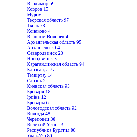
Владимир
69
Ковров
15
Муром
11
Тверская область
97
Тверь
78
Конаково
4
Вышний Волочёк
4
Архангельская область
95
Архангельск
64
Северодвинск
28
Новодвинск
3
Карагандинская область
94
Караганда
77
Темиртау
14
Сарань
2
Киевская область
93
Бровари
18
Ірпінь
12
Бровары
6
Вологодская область
92
Вологда
48
Череповец
38
Великий Устюг
3
Республика Бурятия
88
Улан-Удэ
86