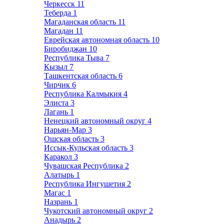
Черкесск
11
Теберда
1
Магаданская область
11
Магадан
11
Еврейская автономная область
10
Биробиджан
10
Республика Тыва
7
Кызыл
7
Ташкентская область
6
Чирчик
6
Республика Калмыкия
4
Элиста
3
Лагань
1
Ненецкий автономный округ
4
Нарьян-Мар
3
Ошская область
3
Иссык-Кульская область
3
Каракол
3
Чувашская Республика
2
Алатырь
1
Республика Ингушетия
2
Магас
1
Назрань
1
Чукотский автономный округ
2
Анадырь
2