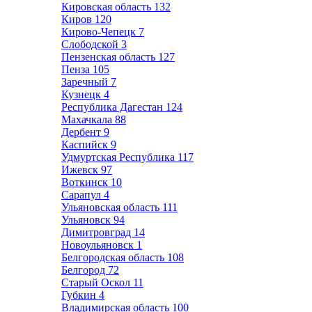
Кировская область
132
Киров
120
Кирово-Чепецк
7
Слободской
3
Пензенская область
127
Пенза
105
Заречный
7
Кузнецк
4
Республика Дагестан
124
Махачкала
88
Дербент
9
Каспийск
9
Удмуртская Республика
117
Ижевск
97
Воткинск
10
Сарапул
4
Ульяновская область
111
Ульяновск
94
Димитровград
14
Новоульяновск
1
Белгородская область
108
Белгород
72
Старый Оскол
11
Губкин
4
Владимирская область
100