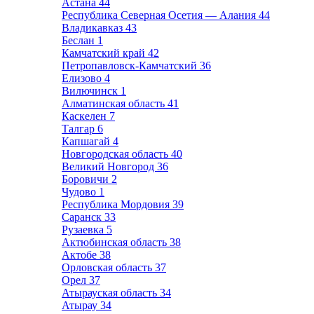
Астана
44
Республика Северная Осетия — Алания
44
Владикавказ
43
Беслан
1
Камчатский край
42
Петропавловск-Камчатский
36
Елизово
4
Вилючинск
1
Алматинская область
41
Каскелен
7
Талгар
6
Капшагай
4
Новгородская область
40
Великий Новгород
36
Боровичи
2
Чудово
1
Республика Мордовия
39
Саранск
33
Рузаевка
5
Актюбинская область
38
Актобе
38
Орловская область
37
Орел
37
Атырауская область
34
Атырау
34