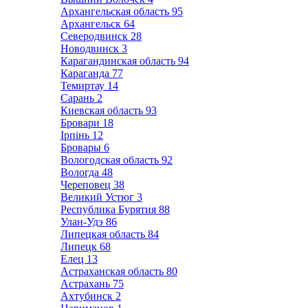
Архангельская область
95
Архангельск
64
Северодвинск
28
Новодвинск
3
Карагандинская область
94
Караганда
77
Темиртау
14
Сарань
2
Киевская область
93
Бровари
18
Ірпінь
12
Бровары
6
Вологодская область
92
Вологда
48
Череповец
38
Великий Устюг
3
Республика Бурятия
88
Улан-Удэ
86
Липецкая область
84
Липецк
68
Елец
13
Астраханская область
80
Астрахань
75
Ахтубинск
2