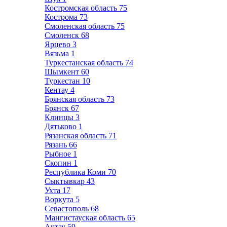
Костромская область
75
Кострома
73
Смоленская область
75
Смоленск
68
Ярцево
3
Вязьма
1
Туркестанская область
74
Шымкент
60
Туркестан
10
Кентау
4
Брянская область
73
Брянск
67
Клинцы
3
Дятьково
1
Рязанская область
71
Рязань
66
Рыбное
1
Скопин
1
Республика Коми
70
Сыктывкар
43
Ухта
17
Воркута
5
Севастополь
68
Мангистауская область
65
Актау
59