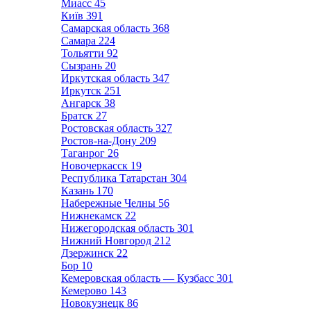
Миасс
45
Київ
391
Самарская область
368
Самара
224
Тольятти
92
Сызрань
20
Иркутская область
347
Иркутск
251
Ангарск
38
Братск
27
Ростовская область
327
Ростов-на-Дону
209
Таганрог
26
Новочеркасск
19
Республика Татарстан
304
Казань
170
Набережные Челны
56
Нижнекамск
22
Нижегородская область
301
Нижний Новгород
212
Дзержинск
22
Бор
10
Кемеровская область — Кузбасс
301
Кемерово
143
Новокузнецк
86