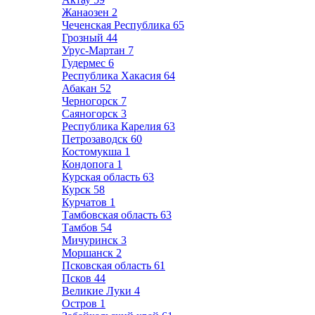
Жанаозен
2
Чеченская Республика
65
Грозный
44
Урус-Мартан
7
Гудермес
6
Республика Хакасия
64
Абакан
52
Черногорск
7
Саяногорск
3
Республика Карелия
63
Петрозаводск
60
Костомукша
1
Кондопога
1
Курская область
63
Курск
58
Курчатов
1
Тамбовская область
63
Тамбов
54
Мичуринск
3
Моршанск
2
Псковская область
61
Псков
44
Великие Луки
4
Остров
1