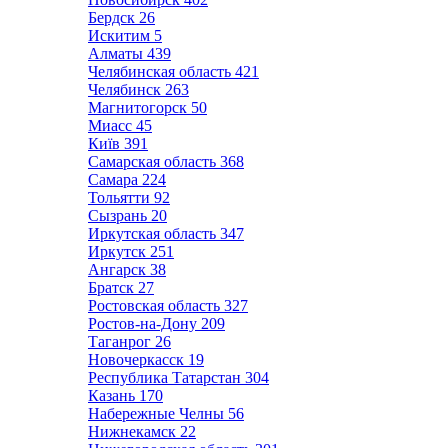
Бердск
26
Искитим
5
Алматы
439
Челябинская область
421
Челябинск
263
Магнитогорск
50
Миасс
45
Київ
391
Самарская область
368
Самара
224
Тольятти
92
Сызрань
20
Иркутская область
347
Иркутск
251
Ангарск
38
Братск
27
Ростовская область
327
Ростов-на-Дону
209
Таганрог
26
Новочеркасск
19
Республика Татарстан
304
Казань
170
Набережные Челны
56
Нижнекамск
22