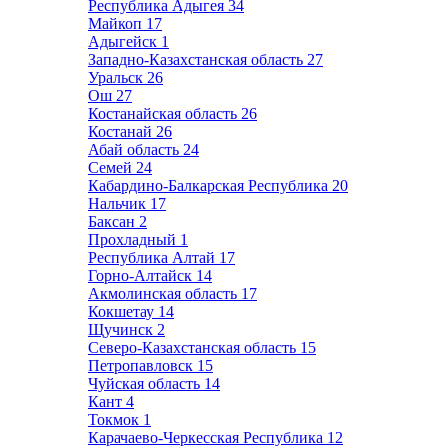
Республика Адыгея
34
Майкоп
17
Адыгейск
1
Западно-Казахстанская область
27
Уральск
26
Ош
27
Костанайская область
26
Костанай
26
Абай область
24
Семей
24
Кабардино-Балкарская Республика
20
Нальчик
17
Баксан
2
Прохладный
1
Республика Алтай
17
Горно-Алтайск
14
Акмолинская область
17
Кокшетау
14
Щучинск
2
Северо-Казахстанская область
15
Петропавловск
15
Чуйская область
14
Кант
4
Токмок
1
Карачаево-Черкесская Республика
12