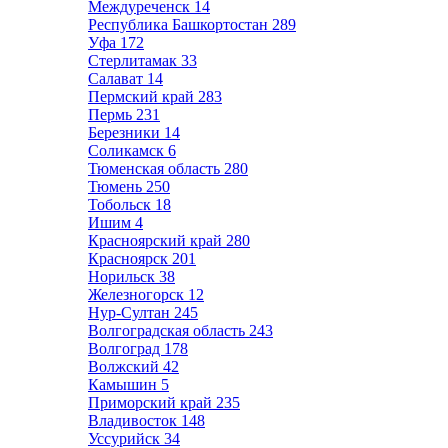
Междуреченск
14
Республика Башкортостан
289
Уфа
172
Стерлитамак
33
Салават
14
Пермский край
283
Пермь
231
Березники
14
Соликамск
6
Тюменская область
280
Тюмень
250
Тобольск
18
Ишим
4
Красноярский край
280
Красноярск
201
Норильск
38
Железногорск
12
Нур-Султан
245
Волгоградская область
243
Волгоград
178
Волжский
42
Камышин
5
Приморский край
235
Владивосток
148
Уссурийск
34