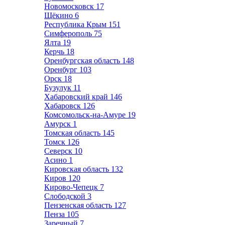
Новомосковск
17
Щёкино
6
Республика Крым
151
Симферополь
75
Ялта
19
Керчь
18
Оренбургская область
148
Оренбург
103
Орск
18
Бузулук
11
Хабаровский край
146
Хабаровск
126
Комсомольск-на-Амуре
19
Амурск
1
Томская область
145
Томск
126
Северск
10
Асино
1
Кировская область
132
Киров
120
Кирово-Чепецк
7
Слободской
3
Пензенская область
127
Пенза
105
Заречный
7