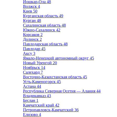
Йошкар-Ола
48
Волжск
4
Киев
50
Курганская область
49
Курган
48
Сахалинская область
48
Южно-Сахалинск
42
Корсаков
2
Долинск
2
Павлодарская область
48
Павлодар
45
Аксу
3
Ямало-Ненецкий автономный округ
45
Новый Уренгой
20
Ноябрьск
14
Салехард
7
Восточно-Казахстанская область
45
Усть-Каменогорск
45
Астана
44
Республика Северная Осетия — Алания
44
Владикавказ
43
Беслан
1
Камчатский край
42
Петропавловск-Камчатский
36
Елизово
4