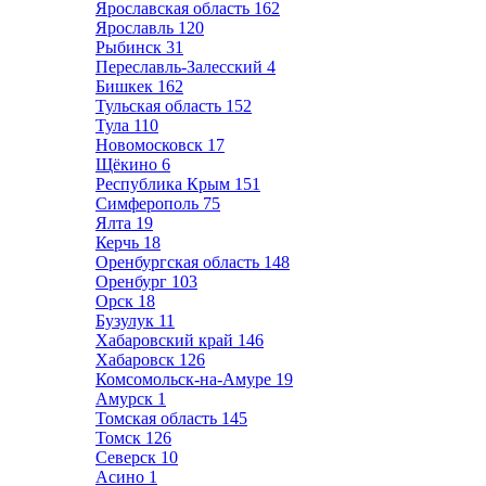
Ярославская область
162
Ярославль
120
Рыбинск
31
Переславль-Залесский
4
Бишкек
162
Тульская область
152
Тула
110
Новомосковск
17
Щёкино
6
Республика Крым
151
Симферополь
75
Ялта
19
Керчь
18
Оренбургская область
148
Оренбург
103
Орск
18
Бузулук
11
Хабаровский край
146
Хабаровск
126
Комсомольск-на-Амуре
19
Амурск
1
Томская область
145
Томск
126
Северск
10
Асино
1