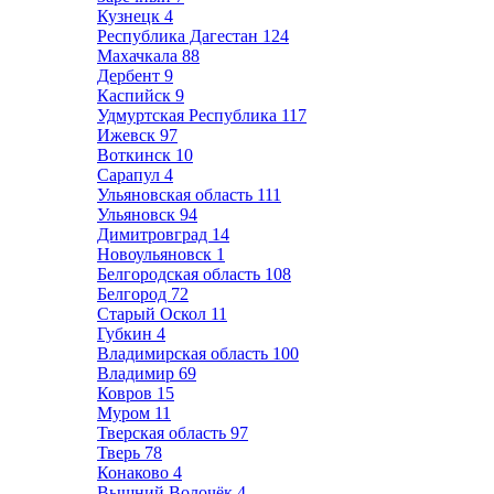
Кузнецк
4
Республика Дагестан
124
Махачкала
88
Дербент
9
Каспийск
9
Удмуртская Республика
117
Ижевск
97
Воткинск
10
Сарапул
4
Ульяновская область
111
Ульяновск
94
Димитровград
14
Новоульяновск
1
Белгородская область
108
Белгород
72
Старый Оскол
11
Губкин
4
Владимирская область
100
Владимир
69
Ковров
15
Муром
11
Тверская область
97
Тверь
78
Конаково
4
Вышний Волочёк
4