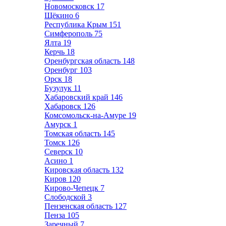
Новомосковск
17
Щёкино
6
Республика Крым
151
Симферополь
75
Ялта
19
Керчь
18
Оренбургская область
148
Оренбург
103
Орск
18
Бузулук
11
Хабаровский край
146
Хабаровск
126
Комсомольск-на-Амуре
19
Амурск
1
Томская область
145
Томск
126
Северск
10
Асино
1
Кировская область
132
Киров
120
Кирово-Чепецк
7
Слободской
3
Пензенская область
127
Пенза
105
Заречный
7