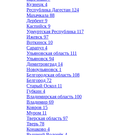
Кузнецк
4
Республика Дагестан
124
Махачкала
88
Дербент
9
Каспийск
9
Удмуртская Республика
117
Ижевск
97
Воткинск
10
Сарапул
4
Ульяновская область
111
Ульяновск
94
Димитровград
14
Новоульяновск
1
Белгородская область
108
Белгород
72
Старый Оскол
11
Губкин
4
Владимирская область
100
Владимир
69
Ковров
15
Муром
11
Тверская область
97
Тверь
78
Конаково
4
Вышний Волочёк
4