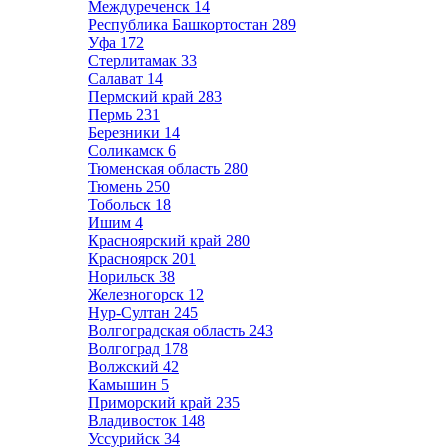
Междуреченск
14
Республика Башкортостан
289
Уфа
172
Стерлитамак
33
Салават
14
Пермский край
283
Пермь
231
Березники
14
Соликамск
6
Тюменская область
280
Тюмень
250
Тобольск
18
Ишим
4
Красноярский край
280
Красноярск
201
Норильск
38
Железногорск
12
Нур-Султан
245
Волгоградская область
243
Волгоград
178
Волжский
42
Камышин
5
Приморский край
235
Владивосток
148
Уссурийск
34