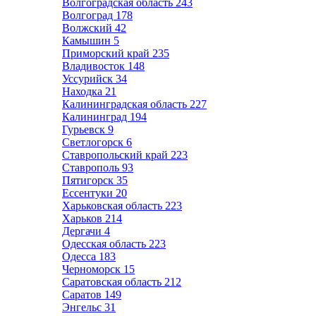
Волгоградская область
243
Волгоград
178
Волжский
42
Камышин
5
Приморский край
235
Владивосток
148
Уссурийск
34
Находка
21
Калининградская область
227
Калининград
194
Гурьевск
9
Светлогорск
6
Ставропольский край
223
Ставрополь
93
Пятигорск
35
Ессентуки
20
Харьковская область
223
Харьков
214
Дергачи
4
Одесская область
223
Одесса
183
Черноморск
15
Саратовская область
212
Саратов
149
Энгельс
31