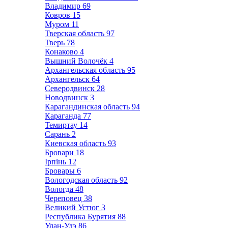
Владимир
69
Ковров
15
Муром
11
Тверская область
97
Тверь
78
Конаково
4
Вышний Волочёк
4
Архангельская область
95
Архангельск
64
Северодвинск
28
Новодвинск
3
Карагандинская область
94
Караганда
77
Темиртау
14
Сарань
2
Киевская область
93
Бровари
18
Ірпінь
12
Бровары
6
Вологодская область
92
Вологда
48
Череповец
38
Великий Устюг
3
Республика Бурятия
88
Улан-Удэ
86