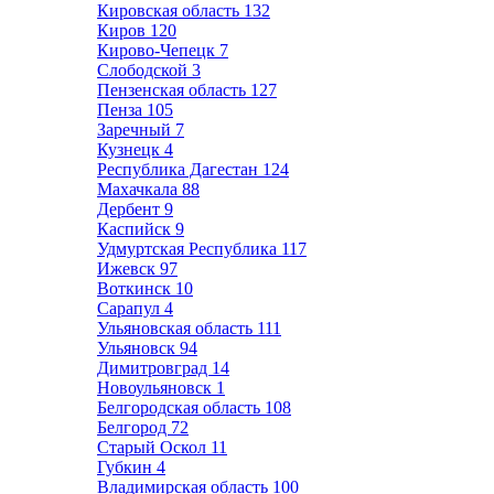
Кировская область
132
Киров
120
Кирово-Чепецк
7
Слободской
3
Пензенская область
127
Пенза
105
Заречный
7
Кузнецк
4
Республика Дагестан
124
Махачкала
88
Дербент
9
Каспийск
9
Удмуртская Республика
117
Ижевск
97
Воткинск
10
Сарапул
4
Ульяновская область
111
Ульяновск
94
Димитровград
14
Новоульяновск
1
Белгородская область
108
Белгород
72
Старый Оскол
11
Губкин
4
Владимирская область
100