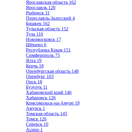
Ярославская область
162
Ярославль
120
Рыбинск
31
Переславль-Залесский
4
Бишкек
162
Тульская область
152
Тула
110
Новомосковск
17
Щёкино
6
Республика Крым
151
Симферополь
75
Ялта
19
Керчь
18
Оренбургская область
148
Оренбург
103
Орск
18
Бузулук
11
Хабаровский край
146
Хабаровск
126
Комсомольск-на-Амуре
19
Амурск
1
Томская область
145
Томск
126
Северск
10
Асино
1