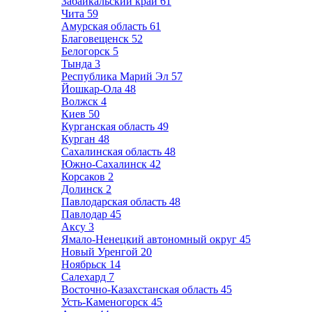
Забайкальский край
61
Чита
59
Амурская область
61
Благовещенск
52
Белогорск
5
Тында
3
Республика Марий Эл
57
Йошкар-Ола
48
Волжск
4
Киев
50
Курганская область
49
Курган
48
Сахалинская область
48
Южно-Сахалинск
42
Корсаков
2
Долинск
2
Павлодарская область
48
Павлодар
45
Аксу
3
Ямало-Ненецкий автономный округ
45
Новый Уренгой
20
Ноябрьск
14
Салехард
7
Восточно-Казахстанская область
45
Усть-Каменогорск
45