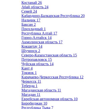
Костанай
26
Абай область
24
Семей
24
Кабардино-Балкарская Республика
20
Нальчик
17
Баксан
2
Прохладный
1
Республика Алтай
17
Горно-Алтайск
14
Акмолинская область
17
Кокшетау
14
Щучинск
2
Северо-Казахстанская область
15
Петропавловск
15
Чуйская область
14
Кант
4
Токмок
1
Карачаево-Черкесская Республика
12
Черкесск
11
Теберда
1
Магаданская область
11
Магадан
11
Еврейская автономная область
10
Биробиджан
10
Республика Тыва
7