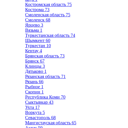
Костромская область
75
Кострома
73
Смоленская область
75
Смоленск
68
Ярцево
3
Вязьма
1
Туркестанская область
74
Шымкент
60
Туркестан
10
Кентау
4
Брянская область
73
Брянск
67
Клинцы
3
Дятьково
1
Рязанская область
71
Рязань
66
Рыбное
1
Скопин
1
Республика Коми
70
Сыктывкар
43
Ухта
17
Воркута
5
Севастополь
68
Мангистауская область
65
Актау
59