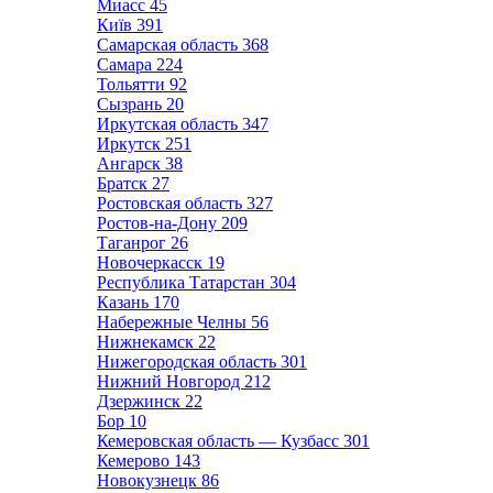
Миасс
45
Київ
391
Самарская область
368
Самара
224
Тольятти
92
Сызрань
20
Иркутская область
347
Иркутск
251
Ангарск
38
Братск
27
Ростовская область
327
Ростов-на-Дону
209
Таганрог
26
Новочеркасск
19
Республика Татарстан
304
Казань
170
Набережные Челны
56
Нижнекамск
22
Нижегородская область
301
Нижний Новгород
212
Дзержинск
22
Бор
10
Кемеровская область — Кузбасс
301
Кемерово
143
Новокузнецк
86