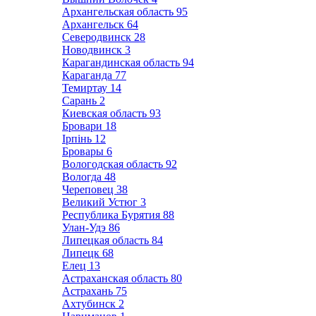
Архангельская область
95
Архангельск
64
Северодвинск
28
Новодвинск
3
Карагандинская область
94
Караганда
77
Темиртау
14
Сарань
2
Киевская область
93
Бровари
18
Ірпінь
12
Бровары
6
Вологодская область
92
Вологда
48
Череповец
38
Великий Устюг
3
Республика Бурятия
88
Улан-Удэ
86
Липецкая область
84
Липецк
68
Елец
13
Астраханская область
80
Астрахань
75
Ахтубинск
2