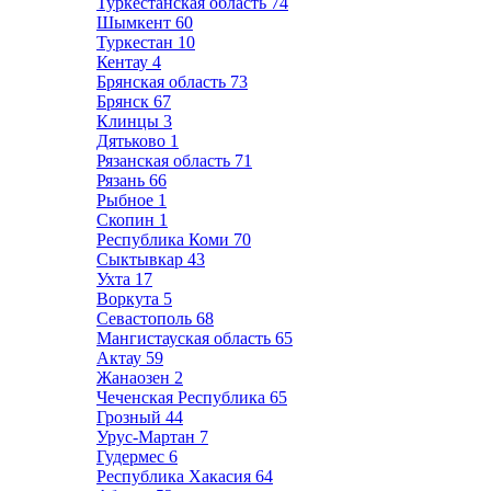
Туркестанская область
74
Шымкент
60
Туркестан
10
Кентау
4
Брянская область
73
Брянск
67
Клинцы
3
Дятьково
1
Рязанская область
71
Рязань
66
Рыбное
1
Скопин
1
Республика Коми
70
Сыктывкар
43
Ухта
17
Воркута
5
Севастополь
68
Мангистауская область
65
Актау
59
Жанаозен
2
Чеченская Республика
65
Грозный
44
Урус-Мартан
7
Гудермес
6
Республика Хакасия
64