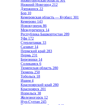
Нижегородская область
301
Нижний Новгород
212
Дзержинск
22
Бор
10
Кемеровская область — Кузбасс
301
Кемерово
143
Новокузнецк
86
Междуреченск
14
Республика Башкортостан
289
Уфа
172
Стерлитамак
33
Салават
14
Пермский край
283
Пермь
231
Березники
14
Соликамск
6
Тюменская область
280
Тюмень
250
Тобольск
18
Ишим
4
Красноярский край
280
Красноярск
201
Норильск
38
Железногорск
12
Нур-Султан
245