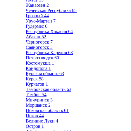
Жанаозен
2
Чеченская Республика
65
Грозный
44
Урус-Мартан
7
Гудермес
6
Республика Хакасия
64
Абакан
52
Черногорск
7
Саяногорск
3
Республика Карелия
63
Петрозаводск
60
Костомукша
1
Кондопога
1
Курская область
63
Курск
58
Курчатов
1
Тамбовская область
63
Тамбов
54
Мичуринск
3
Моршанск
2
Псковская область
61
Псков
44
Великие Луки
4
Остров
1