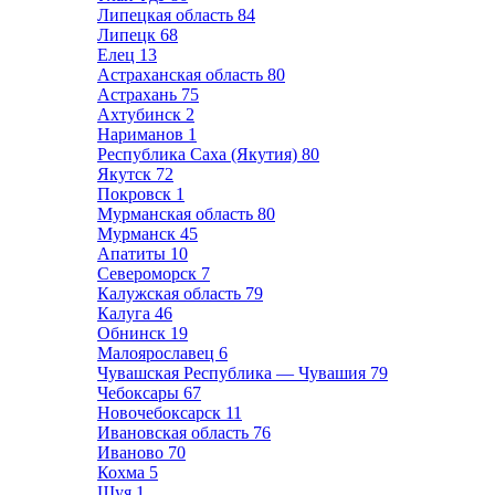
Липецкая область
84
Липецк
68
Елец
13
Астраханская область
80
Астрахань
75
Ахтубинск
2
Нариманов
1
Республика Саха (Якутия)
80
Якутск
72
Покровск
1
Мурманская область
80
Мурманск
45
Апатиты
10
Североморск
7
Калужская область
79
Калуга
46
Обнинск
19
Малоярославец
6
Чувашская Республика — Чувашия
79
Чебоксары
67
Новочебоксарск
11
Ивановская область
76
Иваново
70
Кохма
5
Шуя
1