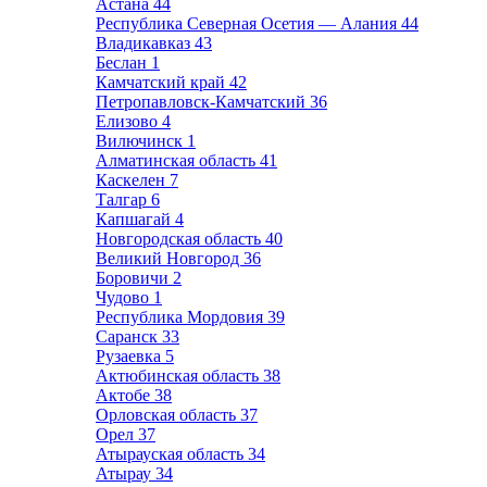
Астана
44
Республика Северная Осетия — Алания
44
Владикавказ
43
Беслан
1
Камчатский край
42
Петропавловск-Камчатский
36
Елизово
4
Вилючинск
1
Алматинская область
41
Каскелен
7
Талгар
6
Капшагай
4
Новгородская область
40
Великий Новгород
36
Боровичи
2
Чудово
1
Республика Мордовия
39
Саранск
33
Рузаевка
5
Актюбинская область
38
Актобе
38
Орловская область
37
Орел
37
Атырауская область
34
Атырау
34