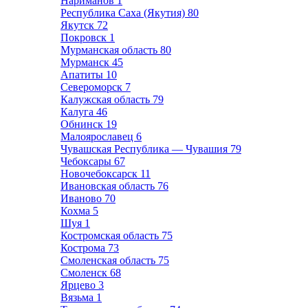
Нариманов
1
Республика Саха (Якутия)
80
Якутск
72
Покровск
1
Мурманская область
80
Мурманск
45
Апатиты
10
Североморск
7
Калужская область
79
Калуга
46
Обнинск
19
Малоярославец
6
Чувашская Республика — Чувашия
79
Чебоксары
67
Новочебоксарск
11
Ивановская область
76
Иваново
70
Кохма
5
Шуя
1
Костромская область
75
Кострома
73
Смоленская область
75
Смоленск
68
Ярцево
3
Вязьма
1