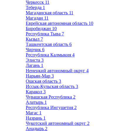
Черкесск
11
Теберда
1
Магаданская область
11
Магадан
11
Еврейская автономная область
10
Биробиджан
10
Республика Тыва
7
Кызыл
7
Ташкентская область
6
Чирчик
6
Республика Калмыкия
4
Элиста
3
Лагань
1
Ненецкий автономный округ
4
Нарьян-Мар
3
Ошская область
3
Иссык-Кульская область
3
Каракол
3
Чувашская Республика
2
Алатырь
1
Республика Ингушетия
2
Магас
1
Назрань
1
Чукотский автономный округ
2
Анадырь
2