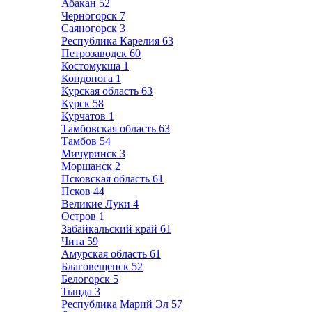
Абакан
52
Черногорск
7
Саяногорск
3
Республика Карелия
63
Петрозаводск
60
Костомукша
1
Кондопога
1
Курская область
63
Курск
58
Курчатов
1
Тамбовская область
63
Тамбов
54
Мичуринск
3
Моршанск
2
Псковская область
61
Псков
44
Великие Луки
4
Остров
1
Забайкальский край
61
Чита
59
Амурская область
61
Благовещенск
52
Белогорск
5
Тында
3
Республика Марий Эл
57