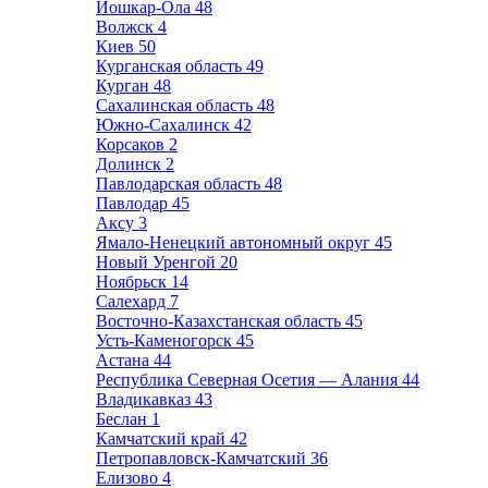
Йошкар-Ола
48
Волжск
4
Киев
50
Курганская область
49
Курган
48
Сахалинская область
48
Южно-Сахалинск
42
Корсаков
2
Долинск
2
Павлодарская область
48
Павлодар
45
Аксу
3
Ямало-Ненецкий автономный округ
45
Новый Уренгой
20
Ноябрьск
14
Салехард
7
Восточно-Казахстанская область
45
Усть-Каменогорск
45
Астана
44
Республика Северная Осетия — Алания
44
Владикавказ
43
Беслан
1
Камчатский край
42
Петропавловск-Камчатский
36
Елизово
4