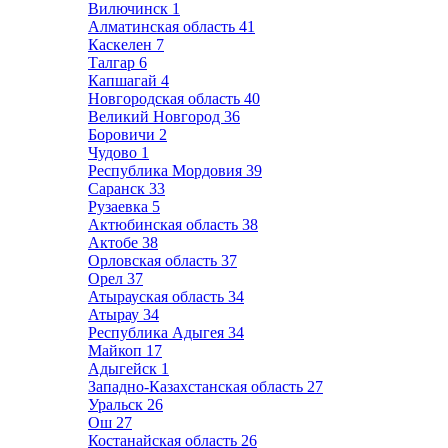
Вилючинск
1
Алматинская область
41
Каскелен
7
Талгар
6
Капшагай
4
Новгородская область
40
Великий Новгород
36
Боровичи
2
Чудово
1
Республика Мордовия
39
Саранск
33
Рузаевка
5
Актюбинская область
38
Актобе
38
Орловская область
37
Орел
37
Атырауская область
34
Атырау
34
Республика Адыгея
34
Майкоп
17
Адыгейск
1
Западно-Казахстанская область
27
Уральск
26
Ош
27
Костанайская область
26