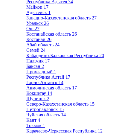
Республика Адыгея
34
Майкоп
17
Адыгейск
1
Западно-Казахстанская область
27
Уральск
26
Ош
27
Костанайская область
26
Костанай
26
Абай область
24
Семей
24
Кабардино-Балкарская Республика
20
Нальчик
17
Баксан
2
Прохладный
1
Республика Алтай
17
Горно-Алтайск
14
Акмолинская область
17
Кокшетау
14
Щучинск
2
Северо-Казахстанская область
15
Петропавловск
15
Чуйская область
14
Кант
4
Токмок
1
Карачаево-Черкесская Республика
12