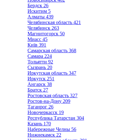
Бердск
26
Искитим
5
Алматы
439
Челябинская область
421
Челябинск
263
Магнитогорск
50
Миасс
45
Київ
391
Самарская область
368
Самара
224
Тольятти
92
Сызрань
20
Иркутская область
347
Иркутск
251
Ангарск
38
Братск
27
Ростовская область
327
Ростов-на-Дону
209
Таганрог
26
Новочеркасск
19
Республика Татарстан
304
Казань
170
Набережные Челны
56
Нижнекамск
22