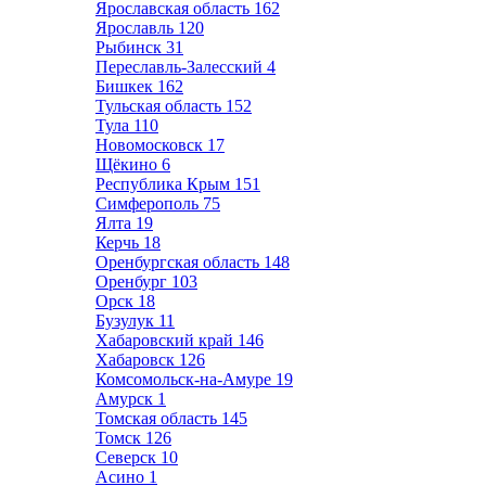
Ярославская область
162
Ярославль
120
Рыбинск
31
Переславль-Залесский
4
Бишкек
162
Тульская область
152
Тула
110
Новомосковск
17
Щёкино
6
Республика Крым
151
Симферополь
75
Ялта
19
Керчь
18
Оренбургская область
148
Оренбург
103
Орск
18
Бузулук
11
Хабаровский край
146
Хабаровск
126
Комсомольск-на-Амуре
19
Амурск
1
Томская область
145
Томск
126
Северск
10
Асино
1