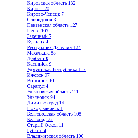
Кировская область
132
Киров
120
Кирово-Чепецк
7
Слободской
3
Пензенская область
127
Пенза
105
Заречный
7
Кузнецк
4
Республика Дагестан
124
Махачкала
88
Дербент
9
Каспийск
9
Удмуртская Республика
117
Ижевск
97
Воткинск
10
Сарапул
4
Ульяновская область
111
Ульяновск
94
Димитровград
14
Новоульяновск
1
Белгородская область
108
Белгород
72
Старый Оскол
11
Губкин
4
Владимирская область
100