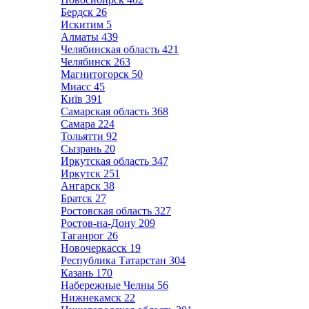
Бердск
26
Искитим
5
Алматы
439
Челябинская область
421
Челябинск
263
Магнитогорск
50
Миасс
45
Київ
391
Самарская область
368
Самара
224
Тольятти
92
Сызрань
20
Иркутская область
347
Иркутск
251
Ангарск
38
Братск
27
Ростовская область
327
Ростов-на-Дону
209
Таганрог
26
Новочеркасск
19
Республика Татарстан
304
Казань
170
Набережные Челны
56
Нижнекамск
22