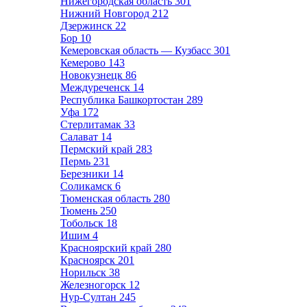
Нижегородская область
301
Нижний Новгород
212
Дзержинск
22
Бор
10
Кемеровская область — Кузбасс
301
Кемерово
143
Новокузнецк
86
Междуреченск
14
Республика Башкортостан
289
Уфа
172
Стерлитамак
33
Салават
14
Пермский край
283
Пермь
231
Березники
14
Соликамск
6
Тюменская область
280
Тюмень
250
Тобольск
18
Ишим
4
Красноярский край
280
Красноярск
201
Норильск
38
Железногорск
12
Нур-Султан
245