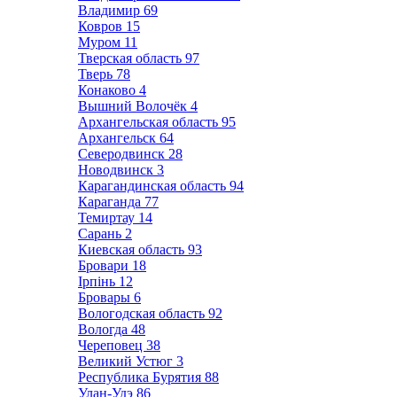
Владимир
69
Ковров
15
Муром
11
Тверская область
97
Тверь
78
Конаково
4
Вышний Волочёк
4
Архангельская область
95
Архангельск
64
Северодвинск
28
Новодвинск
3
Карагандинская область
94
Караганда
77
Темиртау
14
Сарань
2
Киевская область
93
Бровари
18
Ірпінь
12
Бровары
6
Вологодская область
92
Вологда
48
Череповец
38
Великий Устюг
3
Республика Бурятия
88
Улан-Удэ
86