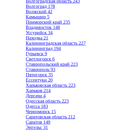
Волгоградская область
243
Волгоград
178
Волжский
42
Камышин
5
Приморский край
235
Владивосток
148
Уссурийск
34
Находка
21
Калининградская область
227
Калининград
194
Гурьевск
9
Светлогорск
6
Ставропольский край
223
Ставрополь
93
Пятигорск
35
Ессентуки
20
Харьковская область
223
Харьков
214
Дергачи
4
Одесская область
223
Одесса
183
Черноморск
15
Саратовская область
212
Саратов
149
Энгельс
31