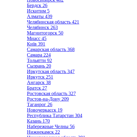
Бердск
26
Искитим
5
Алматы
439
Челябинская область
421
Челябинск
263
Магнитогорск
50
Миасс
45
Київ
391
Самарская область
368
Самара
224
Тольятти
92
Сызрань
20
Иркутская область
347
Иркутск
251
Ангарск
38
Братск
27
Ростовская область
327
Ростов-на-Дону
209
Таганрог
26
Новочеркасск
19
Республика Татарстан
304
Казань
170
Набережные Челны
56
Нижнекамск
22