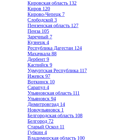
Кировская область
132
Киров
120
Кирово-Чепецк
7
Слободской
3
Пензенская область
127
Пенза
105
Заречный
7
Кузнецк
4
Республика Дагестан
124
Махачкала
88
Дербент
9
Каспийск
9
Удмуртская Республика
117
Ижевск
97
Воткинск
10
Сарапул
4
Ульяновская область
111
Ульяновск
94
Димитровград
14
Новоульяновск
1
Белгородская область
108
Белгород
72
Старый Оскол
11
Губкин
4
Владимирская область
100