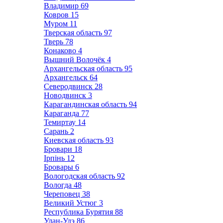
Владимир
69
Ковров
15
Муром
11
Тверская область
97
Тверь
78
Конаково
4
Вышний Волочёк
4
Архангельская область
95
Архангельск
64
Северодвинск
28
Новодвинск
3
Карагандинская область
94
Караганда
77
Темиртау
14
Сарань
2
Киевская область
93
Бровари
18
Ірпінь
12
Бровары
6
Вологодская область
92
Вологда
48
Череповец
38
Великий Устюг
3
Республика Бурятия
88
Улан-Удэ
86