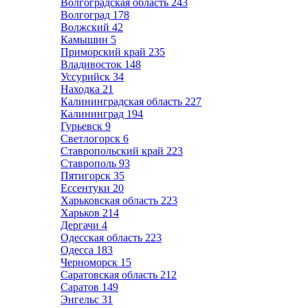
Волгоградская область
243
Волгоград
178
Волжский
42
Камышин
5
Приморский край
235
Владивосток
148
Уссурийск
34
Находка
21
Калининградская область
227
Калининград
194
Гурьевск
9
Светлогорск
6
Ставропольский край
223
Ставрополь
93
Пятигорск
35
Ессентуки
20
Харьковская область
223
Харьков
214
Дергачи
4
Одесская область
223
Одесса
183
Черноморск
15
Саратовская область
212
Саратов
149
Энгельс
31