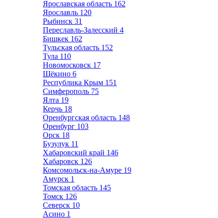
Ярославская область
162
Ярославль
120
Рыбинск
31
Переславль-Залесский
4
Бишкек
162
Тульская область
152
Тула
110
Новомосковск
17
Щёкино
6
Республика Крым
151
Симферополь
75
Ялта
19
Керчь
18
Оренбургская область
148
Оренбург
103
Орск
18
Бузулук
11
Хабаровский край
146
Хабаровск
126
Комсомольск-на-Амуре
19
Амурск
1
Томская область
145
Томск
126
Северск
10
Асино
1