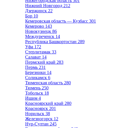
Нижегородская область
301
Нижний Новгород
212
Дзержинск
22
Бор
10
Кемеровская область — Кузбасс
301
Кемерово
143
Новокузнецк
86
Междуреченск
14
Республика Башкортостан
289
Уфа
172
Стерлитамак
33
Салават
14
Пермский край
283
Пермь
231
Березники
14
Соликамск
6
Тюменская область
280
Тюмень
250
Тобольск
18
Ишим
4
Красноярский край
280
Красноярск
201
Норильск
38
Железногорск
12
Нур-Султан
245