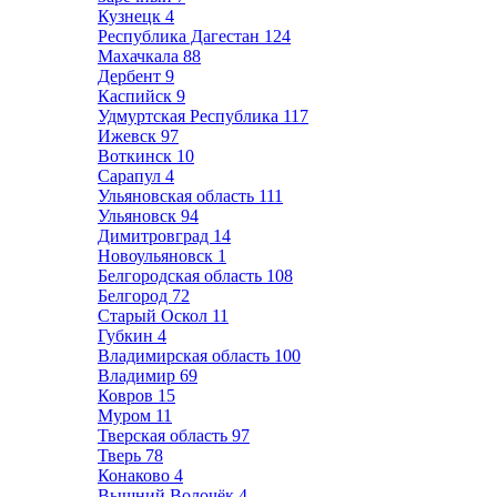
Кузнецк
4
Республика Дагестан
124
Махачкала
88
Дербент
9
Каспийск
9
Удмуртская Республика
117
Ижевск
97
Воткинск
10
Сарапул
4
Ульяновская область
111
Ульяновск
94
Димитровград
14
Новоульяновск
1
Белгородская область
108
Белгород
72
Старый Оскол
11
Губкин
4
Владимирская область
100
Владимир
69
Ковров
15
Муром
11
Тверская область
97
Тверь
78
Конаково
4
Вышний Волочёк
4