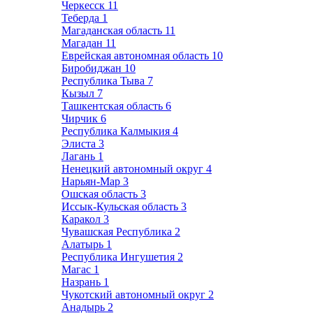
Черкесск
11
Теберда
1
Магаданская область
11
Магадан
11
Еврейская автономная область
10
Биробиджан
10
Республика Тыва
7
Кызыл
7
Ташкентская область
6
Чирчик
6
Республика Калмыкия
4
Элиста
3
Лагань
1
Ненецкий автономный округ
4
Нарьян-Мар
3
Ошская область
3
Иссык-Кульская область
3
Каракол
3
Чувашская Республика
2
Алатырь
1
Республика Ингушетия
2
Магас
1
Назрань
1
Чукотский автономный округ
2
Анадырь
2