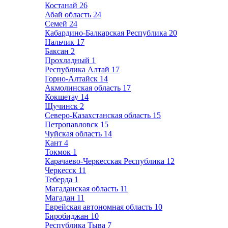
Костанай
26
Абай область
24
Семей
24
Кабардино-Балкарская Республика
20
Нальчик
17
Баксан
2
Прохладный
1
Республика Алтай
17
Горно-Алтайск
14
Акмолинская область
17
Кокшетау
14
Щучинск
2
Северо-Казахстанская область
15
Петропавловск
15
Чуйская область
14
Кант
4
Токмок
1
Карачаево-Черкесская Республика
12
Черкесск
11
Теберда
1
Магаданская область
11
Магадан
11
Еврейская автономная область
10
Биробиджан
10
Республика Тыва
7