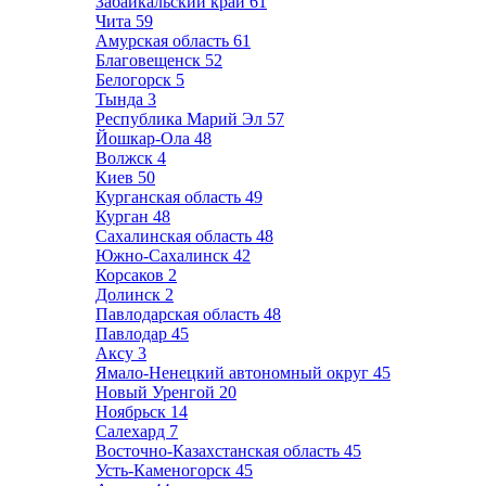
Забайкальский край
61
Чита
59
Амурская область
61
Благовещенск
52
Белогорск
5
Тында
3
Республика Марий Эл
57
Йошкар-Ола
48
Волжск
4
Киев
50
Курганская область
49
Курган
48
Сахалинская область
48
Южно-Сахалинск
42
Корсаков
2
Долинск
2
Павлодарская область
48
Павлодар
45
Аксу
3
Ямало-Ненецкий автономный округ
45
Новый Уренгой
20
Ноябрьск
14
Салехард
7
Восточно-Казахстанская область
45
Усть-Каменогорск
45