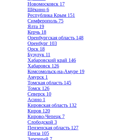
Новомосковск
17
Щёкино
6
Республика Крым
151
Симферополь
75
Ялта
19
Керчь
18
Оренбургская область
148
Оренбург
103
Орск
18
Бузулук
11
Хабаровский край
146
Хабаровск
126
Комсомольск-на-Амуре
19
Амурск
1
Томская область
145
Томск
126
Северск
10
Асино
1
Кировская область
132
Киров
120
Кирово-Чепецк
7
Слободской
3
Пензенская область
127
Пенза
105
Заречный
7