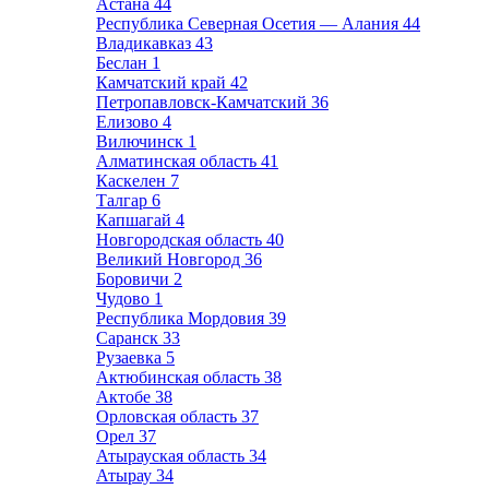
Астана
44
Республика Северная Осетия — Алания
44
Владикавказ
43
Беслан
1
Камчатский край
42
Петропавловск-Камчатский
36
Елизово
4
Вилючинск
1
Алматинская область
41
Каскелен
7
Талгар
6
Капшагай
4
Новгородская область
40
Великий Новгород
36
Боровичи
2
Чудово
1
Республика Мордовия
39
Саранск
33
Рузаевка
5
Актюбинская область
38
Актобе
38
Орловская область
37
Орел
37
Атырауская область
34
Атырау
34