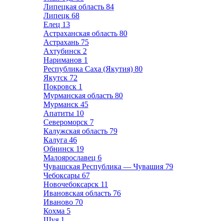
Липецкая область
84
Липецк
68
Елец
13
Астраханская область
80
Астрахань
75
Ахтубинск
2
Нариманов
1
Республика Саха (Якутия)
80
Якутск
72
Покровск
1
Мурманская область
80
Мурманск
45
Апатиты
10
Североморск
7
Калужская область
79
Калуга
46
Обнинск
19
Малоярославец
6
Чувашская Республика — Чувашия
79
Чебоксары
67
Новочебоксарск
11
Ивановская область
76
Иваново
70
Кохма
5
Шуя
1