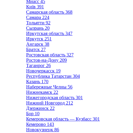
Миасс
45
Київ
391
Самарская область
368
Самара
224
Тольятти
92
Сызрань
20
Иркутская область
347
Иркутск
251
Ангарск
38
Братск
27
Ростовская область
327
Ростов-на-Дону
209
Таганрог
26
Новочеркасск
19
Республика Татарстан
304
Казань
170
Набережные Челны
56
Нижнекамск
22
Нижегородская область
301
Нижний Новгород
212
Дзержинск
22
Бор
10
Кемеровская область — Кузбасс
301
Кемерово
143
Новокузнецк
86