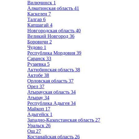
Вилючинск
1
Алматинская область
41
Каскелен
7
Талгар
6
Капшагай
4
Новгородская область
40
Великий Новгород
36
Боровичи
2
Чудово
1
Республика Мордовия
39
Саранск
33
Рузаевка
5
Актюбинская область
38
Актобе
38
Орловская область
37
Орел
37
Атырауская область
34
Атырау
34
Республика Адыгея
34
Майкоп
17
Адыгейск
1
Западно-Казахстанская область
27
Уральск
26
Ош
27
Костанайская область
26