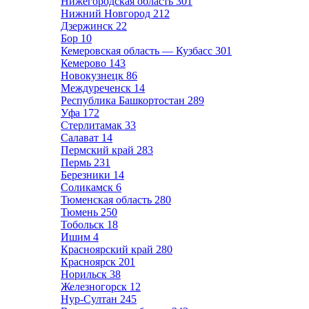
Нижегородская область
301
Нижний Новгород
212
Дзержинск
22
Бор
10
Кемеровская область — Кузбасс
301
Кемерово
143
Новокузнецк
86
Междуреченск
14
Республика Башкортостан
289
Уфа
172
Стерлитамак
33
Салават
14
Пермский край
283
Пермь
231
Березники
14
Соликамск
6
Тюменская область
280
Тюмень
250
Тобольск
18
Ишим
4
Красноярский край
280
Красноярск
201
Норильск
38
Железногорск
12
Нур-Султан
245