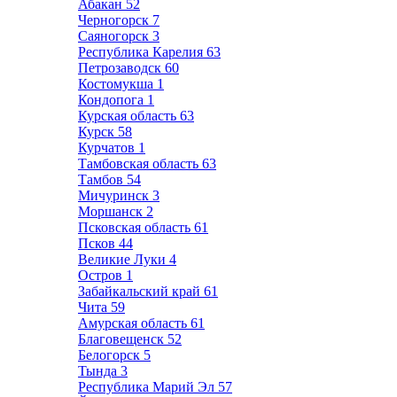
Абакан
52
Черногорск
7
Саяногорск
3
Республика Карелия
63
Петрозаводск
60
Костомукша
1
Кондопога
1
Курская область
63
Курск
58
Курчатов
1
Тамбовская область
63
Тамбов
54
Мичуринск
3
Моршанск
2
Псковская область
61
Псков
44
Великие Луки
4
Остров
1
Забайкальский край
61
Чита
59
Амурская область
61
Благовещенск
52
Белогорск
5
Тында
3
Республика Марий Эл
57