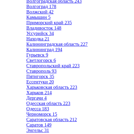
Волгоградская область
243
Волгоград
178
Волжский
42
Камышин
5
Приморский край
235
Владивосток
148
Уссурийск
34
Находка
21
Калининградская область
227
Калининград
194
Гурьевск
9
Светлогорск
6
Ставропольский край
223
Ставрополь
93
Пятигорск
35
Ессентуки
20
Харьковская область
223
Харьков
214
Дергачи
4
Одесская область
223
Одесса
183
Черноморск
15
Саратовская область
212
Саратов
149
Энгельс
31