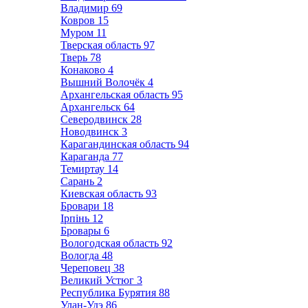
Владимир
69
Ковров
15
Муром
11
Тверская область
97
Тверь
78
Конаково
4
Вышний Волочёк
4
Архангельская область
95
Архангельск
64
Северодвинск
28
Новодвинск
3
Карагандинская область
94
Караганда
77
Темиртау
14
Сарань
2
Киевская область
93
Бровари
18
Ірпінь
12
Бровары
6
Вологодская область
92
Вологда
48
Череповец
38
Великий Устюг
3
Республика Бурятия
88
Улан-Удэ
86