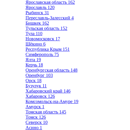
Ярославская область
162
Ярославль
120
Рыбинск
31
Переславль-Залесский
4
Бишкек
162
Тульская область
152
Тула
110
Новомосковск
17
Щёкино
6
Республика Крым
151
Симферополь
75
Ялта
19
Керчь
18
Оренбургская область
148
Оренбург
103
Орск
18
Бузулук
11
Хабаровский край
146
Хабаровск
126
Комсомольск-на-Амуре
19
Амурск
1
Томская область
145
Томск
126
Северск
10
Асино
1