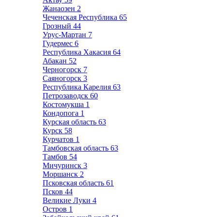
Жанаозен
2
Чеченская Республика
65
Грозный
44
Урус-Мартан
7
Гудермес
6
Республика Хакасия
64
Абакан
52
Черногорск
7
Саяногорск
3
Республика Карелия
63
Петрозаводск
60
Костомукша
1
Кондопога
1
Курская область
63
Курск
58
Курчатов
1
Тамбовская область
63
Тамбов
54
Мичуринск
3
Моршанск
2
Псковская область
61
Псков
44
Великие Луки
4
Остров
1