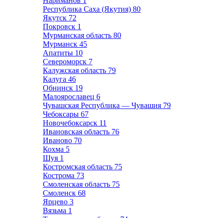
Нариманов
1
Республика Саха (Якутия)
80
Якутск
72
Покровск
1
Мурманская область
80
Мурманск
45
Апатиты
10
Североморск
7
Калужская область
79
Калуга
46
Обнинск
19
Малоярославец
6
Чувашская Республика — Чувашия
79
Чебоксары
67
Новочебоксарск
11
Ивановская область
76
Иваново
70
Кохма
5
Шуя
1
Костромская область
75
Кострома
73
Смоленская область
75
Смоленск
68
Ярцево
3
Вязьма
1