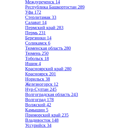
Междуреченск
14
Республика Башкортостан
289
Уфа
172
Стерлитамак
33
Салават
14
Пермский край
283
Пермь
231
Березники
14
Соликамск
6
Тюменская область
280
Тюмень
250
Тобольск
18
Ишим
4
Красноярский край
280
Красноярск
201
Норильск
38
Железногорск
12
Нур-Султан
245
Волгоградская область
243
Волгоград
178
Волжский
42
Камышин
5
Приморский край
235
Владивосток
148
Уссурийск
34