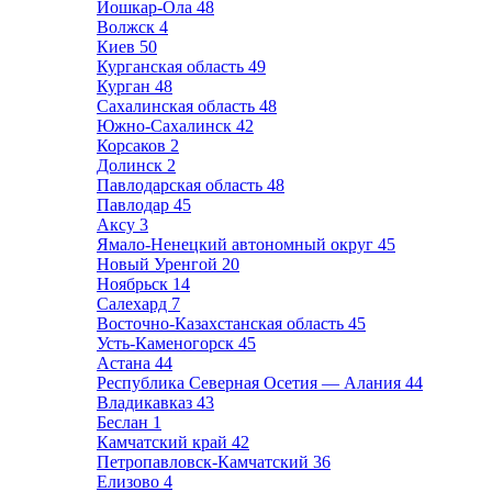
Йошкар-Ола
48
Волжск
4
Киев
50
Курганская область
49
Курган
48
Сахалинская область
48
Южно-Сахалинск
42
Корсаков
2
Долинск
2
Павлодарская область
48
Павлодар
45
Аксу
3
Ямало-Ненецкий автономный округ
45
Новый Уренгой
20
Ноябрьск
14
Салехард
7
Восточно-Казахстанская область
45
Усть-Каменогорск
45
Астана
44
Республика Северная Осетия — Алания
44
Владикавказ
43
Беслан
1
Камчатский край
42
Петропавловск-Камчатский
36
Елизово
4