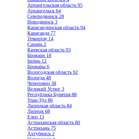
Архангельская область
95
Архангельск
64
Северодвинск
28
Новодвинск
3
Карагандинская область
94
Караганда
77
Темиртау
14
Сарань
2
Киевская область
93
Бровари
18
Ірпінь
12
Бровары
6
Вологодская область
92
Вологда
48
Череповец
38
Великий Устюг
3
Республика Бурятия
88
Улан-Удэ
86
Липецкая область
84
Липецк
68
Елец
13
Астраханская область
80
Астрахань
75
Ахтубинск
2