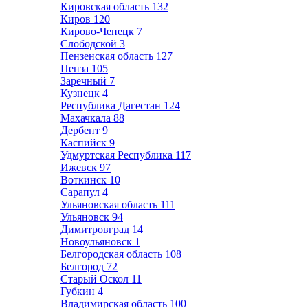
Кировская область
132
Киров
120
Кирово-Чепецк
7
Слободской
3
Пензенская область
127
Пенза
105
Заречный
7
Кузнецк
4
Республика Дагестан
124
Махачкала
88
Дербент
9
Каспийск
9
Удмуртская Республика
117
Ижевск
97
Воткинск
10
Сарапул
4
Ульяновская область
111
Ульяновск
94
Димитровград
14
Новоульяновск
1
Белгородская область
108
Белгород
72
Старый Оскол
11
Губкин
4
Владимирская область
100