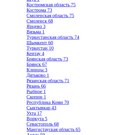
Костромская область
75
Кострома
73
Смоленская область
75
Смоленск
68
Ярцево
3
Вязьма
1
Туркестанская область
74
Шымкент
60
Туркестан
10
Кентау
4
Брянская область
73
Брянск
67
Клинцы
3
Дятьково
1
Рязанская область
71
Рязань
66
Рыбное
1
Скопин
1
Республика Коми
70
Сыктывкар
43
Ухта
17
Воркута
5
Севастополь
68
Мангистауская область
65
Актау
59