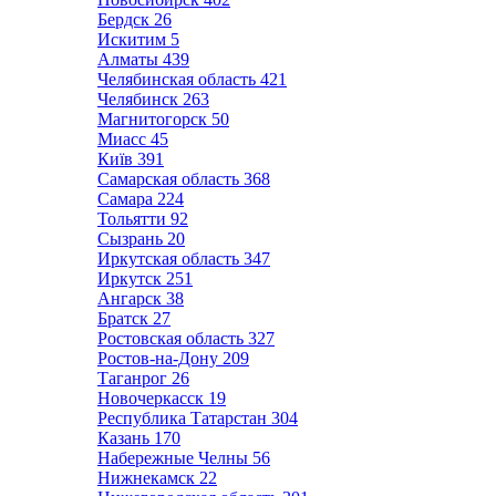
Бердск
26
Искитим
5
Алматы
439
Челябинская область
421
Челябинск
263
Магнитогорск
50
Миасс
45
Київ
391
Самарская область
368
Самара
224
Тольятти
92
Сызрань
20
Иркутская область
347
Иркутск
251
Ангарск
38
Братск
27
Ростовская область
327
Ростов-на-Дону
209
Таганрог
26
Новочеркасск
19
Республика Татарстан
304
Казань
170
Набережные Челны
56
Нижнекамск
22