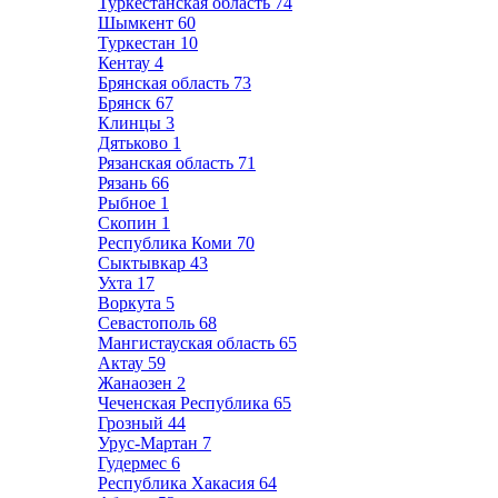
Туркестанская область
74
Шымкент
60
Туркестан
10
Кентау
4
Брянская область
73
Брянск
67
Клинцы
3
Дятьково
1
Рязанская область
71
Рязань
66
Рыбное
1
Скопин
1
Республика Коми
70
Сыктывкар
43
Ухта
17
Воркута
5
Севастополь
68
Мангистауская область
65
Актау
59
Жанаозен
2
Чеченская Республика
65
Грозный
44
Урус-Мартан
7
Гудермес
6
Республика Хакасия
64