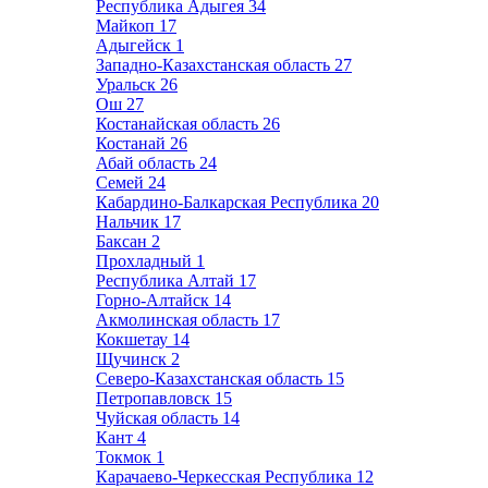
Республика Адыгея
34
Майкоп
17
Адыгейск
1
Западно-Казахстанская область
27
Уральск
26
Ош
27
Костанайская область
26
Костанай
26
Абай область
24
Семей
24
Кабардино-Балкарская Республика
20
Нальчик
17
Баксан
2
Прохладный
1
Республика Алтай
17
Горно-Алтайск
14
Акмолинская область
17
Кокшетау
14
Щучинск
2
Северо-Казахстанская область
15
Петропавловск
15
Чуйская область
14
Кант
4
Токмок
1
Карачаево-Черкесская Республика
12