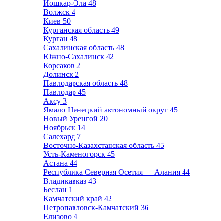
Йошкар-Ола
48
Волжск
4
Киев
50
Курганская область
49
Курган
48
Сахалинская область
48
Южно-Сахалинск
42
Корсаков
2
Долинск
2
Павлодарская область
48
Павлодар
45
Аксу
3
Ямало-Ненецкий автономный округ
45
Новый Уренгой
20
Ноябрьск
14
Салехард
7
Восточно-Казахстанская область
45
Усть-Каменогорск
45
Астана
44
Республика Северная Осетия — Алания
44
Владикавказ
43
Беслан
1
Камчатский край
42
Петропавловск-Камчатский
36
Елизово
4