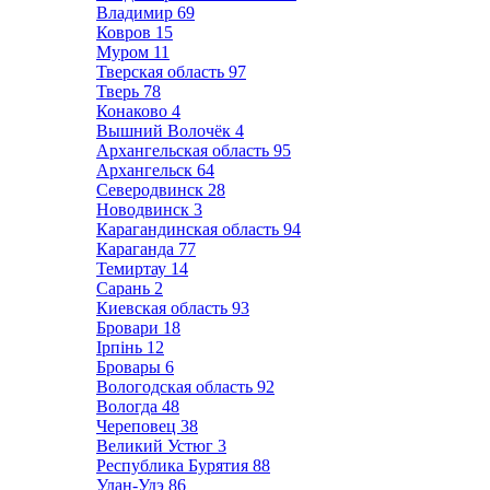
Владимир
69
Ковров
15
Муром
11
Тверская область
97
Тверь
78
Конаково
4
Вышний Волочёк
4
Архангельская область
95
Архангельск
64
Северодвинск
28
Новодвинск
3
Карагандинская область
94
Караганда
77
Темиртау
14
Сарань
2
Киевская область
93
Бровари
18
Ірпінь
12
Бровары
6
Вологодская область
92
Вологда
48
Череповец
38
Великий Устюг
3
Республика Бурятия
88
Улан-Удэ
86