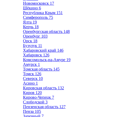
Новомосковск
17
Щёкино
6
Республика Крым
151
Симферополь
75
Ялта
19
Керчь
18
Оренбургская область
148
Оренбург
103
Орск
18
Бузулук
11
Хабаровский край
146
Хабаровск
126
Комсомольск-на-Амуре
19
Амурск
1
Томская область
145
Томск
126
Северск
10
Асино
1
Кировская область
132
Киров
120
Кирово-Чепецк
7
Слободской
3
Пензенская область
127
Пенза
105
Заречный
7