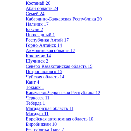
Костанай
26
Абай область
24
Семей
24
Кабардино-Балкарская Республика
20
Нальчик
17
Баксан
2
Прохладный
1
Республика Алтай
17
Горно-Алтайск
14
Акмолинская область
17
Кокшетау
14
Щучинск
2
Северо-Казахстанская область
15
Петропавловск
15
Чуйская область
14
Кант
4
Токмок
1
Карачаево-Черкесская Республика
12
Черкесск
11
Теберда
1
Магаданская область
11
Магадан
11
Еврейская автономная область
10
Биробиджан
10
Республика Тыва
7