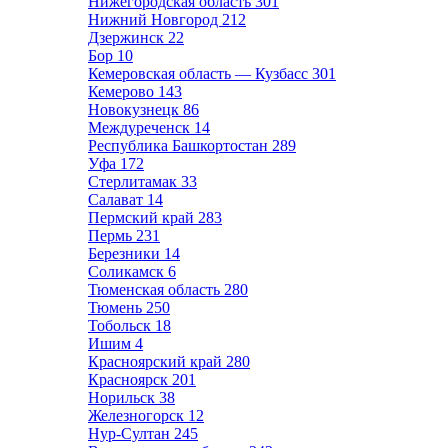
Нижегородская область
301
Нижний Новгород
212
Дзержинск
22
Бор
10
Кемеровская область — Кузбасс
301
Кемерово
143
Новокузнецк
86
Междуреченск
14
Республика Башкортостан
289
Уфа
172
Стерлитамак
33
Салават
14
Пермский край
283
Пермь
231
Березники
14
Соликамск
6
Тюменская область
280
Тюмень
250
Тобольск
18
Ишим
4
Красноярский край
280
Красноярск
201
Норильск
38
Железногорск
12
Нур-Султан
245