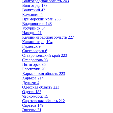
Волгоградская область
243
Волгоград
178
Волжский
42
Камышин
5
Приморский край
235
Владивосток
148
Уссурийск
34
Находка
21
Калининградская область
227
Калининград
194
Гурьевск
9
Светлогорск
6
Ставропольский край
223
Ставрополь
93
Пятигорск
35
Ессентуки
20
Харьковская область
223
Харьков
214
Дергачи
4
Одесская область
223
Одесса
183
Черноморск
15
Саратовская область
212
Саратов
149
Энгельс
31