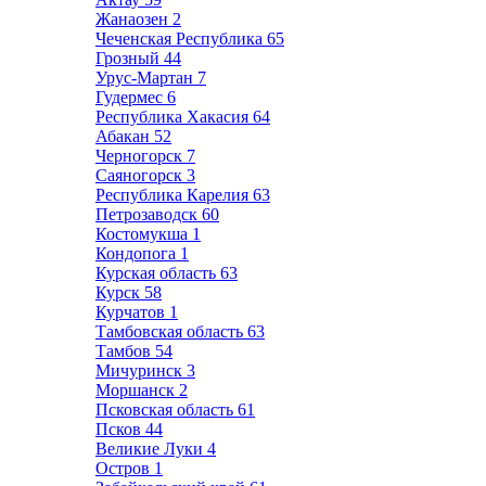
Жанаозен
2
Чеченская Республика
65
Грозный
44
Урус-Мартан
7
Гудермес
6
Республика Хакасия
64
Абакан
52
Черногорск
7
Саяногорск
3
Республика Карелия
63
Петрозаводск
60
Костомукша
1
Кондопога
1
Курская область
63
Курск
58
Курчатов
1
Тамбовская область
63
Тамбов
54
Мичуринск
3
Моршанск
2
Псковская область
61
Псков
44
Великие Луки
4
Остров
1