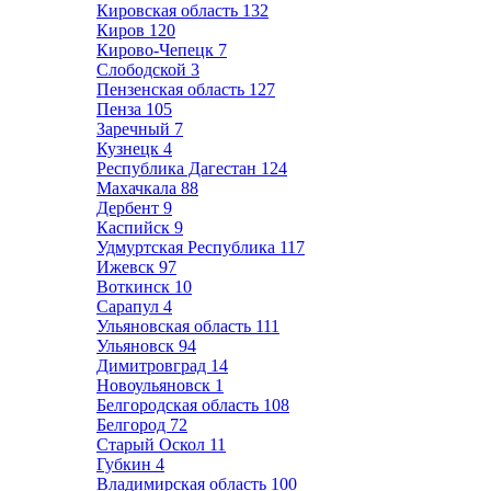
Кировская область
132
Киров
120
Кирово-Чепецк
7
Слободской
3
Пензенская область
127
Пенза
105
Заречный
7
Кузнецк
4
Республика Дагестан
124
Махачкала
88
Дербент
9
Каспийск
9
Удмуртская Республика
117
Ижевск
97
Воткинск
10
Сарапул
4
Ульяновская область
111
Ульяновск
94
Димитровград
14
Новоульяновск
1
Белгородская область
108
Белгород
72
Старый Оскол
11
Губкин
4
Владимирская область
100