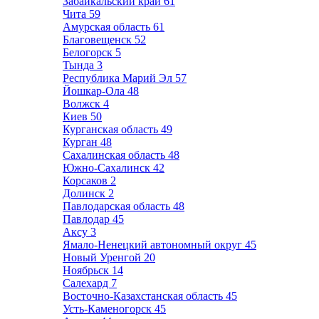
Забайкальский край
61
Чита
59
Амурская область
61
Благовещенск
52
Белогорск
5
Тында
3
Республика Марий Эл
57
Йошкар-Ола
48
Волжск
4
Киев
50
Курганская область
49
Курган
48
Сахалинская область
48
Южно-Сахалинск
42
Корсаков
2
Долинск
2
Павлодарская область
48
Павлодар
45
Аксу
3
Ямало-Ненецкий автономный округ
45
Новый Уренгой
20
Ноябрьск
14
Салехард
7
Восточно-Казахстанская область
45
Усть-Каменогорск
45