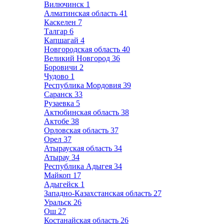
Вилючинск
1
Алматинская область
41
Каскелен
7
Талгар
6
Капшагай
4
Новгородская область
40
Великий Новгород
36
Боровичи
2
Чудово
1
Республика Мордовия
39
Саранск
33
Рузаевка
5
Актюбинская область
38
Актобе
38
Орловская область
37
Орел
37
Атырауская область
34
Атырау
34
Республика Адыгея
34
Майкоп
17
Адыгейск
1
Западно-Казахстанская область
27
Уральск
26
Ош
27
Костанайская область
26