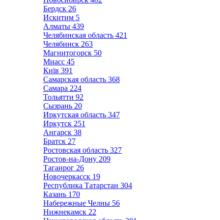
Бердск
26
Искитим
5
Алматы
439
Челябинская область
421
Челябинск
263
Магнитогорск
50
Миасс
45
Київ
391
Самарская область
368
Самара
224
Тольятти
92
Сызрань
20
Иркутская область
347
Иркутск
251
Ангарск
38
Братск
27
Ростовская область
327
Ростов-на-Дону
209
Таганрог
26
Новочеркасск
19
Республика Татарстан
304
Казань
170
Набережные Челны
56
Нижнекамск
22