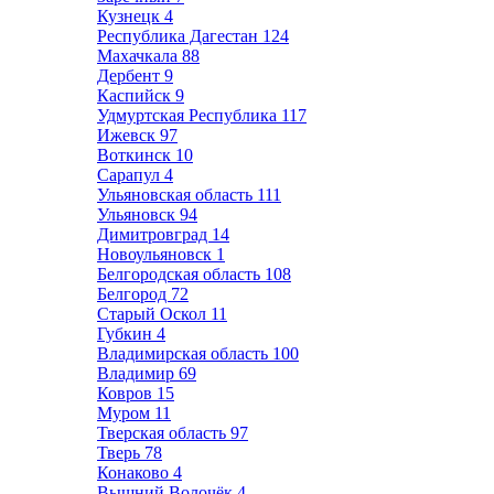
Кузнецк
4
Республика Дагестан
124
Махачкала
88
Дербент
9
Каспийск
9
Удмуртская Республика
117
Ижевск
97
Воткинск
10
Сарапул
4
Ульяновская область
111
Ульяновск
94
Димитровград
14
Новоульяновск
1
Белгородская область
108
Белгород
72
Старый Оскол
11
Губкин
4
Владимирская область
100
Владимир
69
Ковров
15
Муром
11
Тверская область
97
Тверь
78
Конаково
4
Вышний Волочёк
4