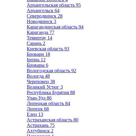
Архангельская область
95
Архангельск
64
Северодвинск
28
Новодвинск
3
Карагандинская область
94
Караганда
77
Темиртау
14
Сарань
2
Киевская область
93
Бровари
18
Ірпінь
12
Бровары
6
Вологодская область
92
Вологда
48
Череповец
38
Великий Устюг
3
Республика Бурятия
88
Улан-Удэ
86
Липецкая область
84
Липецк
68
Елец
13
Астраханская область
80
Астрахань
75
Ахтубинск
2