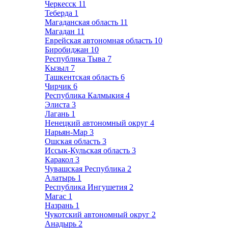
Черкесск
11
Теберда
1
Магаданская область
11
Магадан
11
Еврейская автономная область
10
Биробиджан
10
Республика Тыва
7
Кызыл
7
Ташкентская область
6
Чирчик
6
Республика Калмыкия
4
Элиста
3
Лагань
1
Ненецкий автономный округ
4
Нарьян-Мар
3
Ошская область
3
Иссык-Кульская область
3
Каракол
3
Чувашская Республика
2
Алатырь
1
Республика Ингушетия
2
Магас
1
Назрань
1
Чукотский автономный округ
2
Анадырь
2