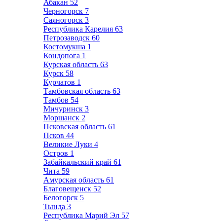
Абакан
52
Черногорск
7
Саяногорск
3
Республика Карелия
63
Петрозаводск
60
Костомукша
1
Кондопога
1
Курская область
63
Курск
58
Курчатов
1
Тамбовская область
63
Тамбов
54
Мичуринск
3
Моршанск
2
Псковская область
61
Псков
44
Великие Луки
4
Остров
1
Забайкальский край
61
Чита
59
Амурская область
61
Благовещенск
52
Белогорск
5
Тында
3
Республика Марий Эл
57