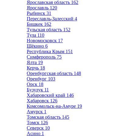
Ярославская область
162
Ярославль
120
Рыбинск
31
Переславль-Залесский
4
Бишкек
162
Тульская область
152
Тула
110
Новомосковск
17
Щёкино
6
Республика Крым
151
Симферополь
75
Ялта
19
Керчь
18
Оренбургская область
148
Оренбург
103
Орск
18
Бузулук
11
Хабаровский край
146
Хабаровск
126
Комсомольск-на-Амуре
19
Амурск
1
Томская область
145
Томск
126
Северск
10
Асино
1