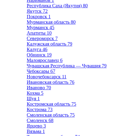
Нариманов
1
Республика Саха (Якутия)
80
Якутск
72
Покровск
1
Мурманская область
80
Мурманск
45
Апатиты
10
Североморск
7
Калужская область
79
Калуга
46
Обнинск
19
Малоярославец
6
Чувашская Республика — Чувашия
79
Чебоксары
67
Новочебоксарск
11
Ивановская область
76
Иваново
70
Кохма
5
Шуя
1
Костромская область
75
Кострома
73
Смоленская область
75
Смоленск
68
Ярцево
3
Вязьма
1