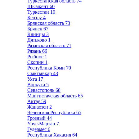
Туркестанская область
74
Шымкент
60
Туркестан
10
Кентау
4
Брянская область
73
Брянск
67
Клинцы
3
Дятьково
1
Рязанская область
71
Рязань
66
Рыбное
1
Скопин
1
Республика Коми
70
Сыктывкар
43
Ухта
17
Воркута
5
Севастополь
68
Мангистауская область
65
Актау
59
Жанаозен
2
Чеченская Республика
65
Грозный
44
Урус-Мартан
7
Гудермес
6
Республика Хакасия
64