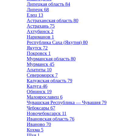
Липецкая область
84
Липецк
68
Елец
13
Астраханская область
80
Астрахань
75
Ахтубинск
2
Нариманов
1
Республика Саха (Якутия)
80
Якутск
72
Покровск
1
Мурманская область
80
Мурманск
45
Апатиты
10
Североморск
7
Калужская область
79
Калуга
46
Обнинск
19
Малоярославец
6
Чувашская Республика — Чувашия
79
Чебоксары
67
Новочебоксарск
11
Ивановская область
76
Иваново
70
Кохма
5
Шуя
1