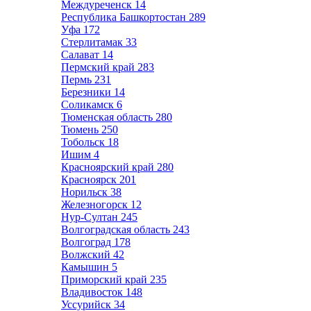
Междуреченск
14
Республика Башкортостан
289
Уфа
172
Стерлитамак
33
Салават
14
Пермский край
283
Пермь
231
Березники
14
Соликамск
6
Тюменская область
280
Тюмень
250
Тобольск
18
Ишим
4
Красноярский край
280
Красноярск
201
Норильск
38
Железногорск
12
Нур-Султан
245
Волгоградская область
243
Волгоград
178
Волжский
42
Камышин
5
Приморский край
235
Владивосток
148
Уссурийск
34