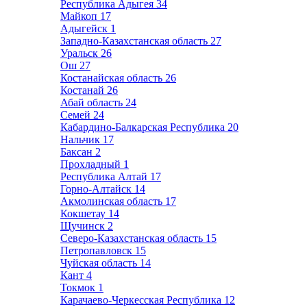
Республика Адыгея
34
Майкоп
17
Адыгейск
1
Западно-Казахстанская область
27
Уральск
26
Ош
27
Костанайская область
26
Костанай
26
Абай область
24
Семей
24
Кабардино-Балкарская Республика
20
Нальчик
17
Баксан
2
Прохладный
1
Республика Алтай
17
Горно-Алтайск
14
Акмолинская область
17
Кокшетау
14
Щучинск
2
Северо-Казахстанская область
15
Петропавловск
15
Чуйская область
14
Кант
4
Токмок
1
Карачаево-Черкесская Республика
12