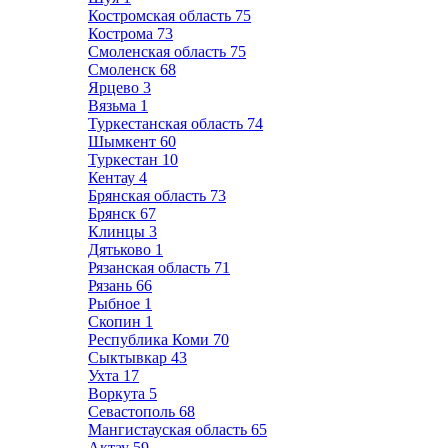
Костромская область
75
Кострома
73
Смоленская область
75
Смоленск
68
Ярцево
3
Вязьма
1
Туркестанская область
74
Шымкент
60
Туркестан
10
Кентау
4
Брянская область
73
Брянск
67
Клинцы
3
Дятьково
1
Рязанская область
71
Рязань
66
Рыбное
1
Скопин
1
Республика Коми
70
Сыктывкар
43
Ухта
17
Воркута
5
Севастополь
68
Мангистауская область
65
Актау
59