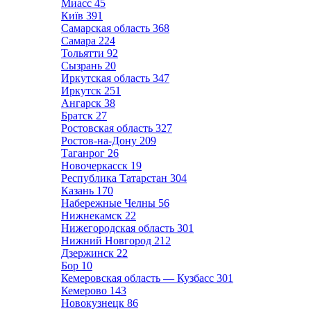
Миасс
45
Київ
391
Самарская область
368
Самара
224
Тольятти
92
Сызрань
20
Иркутская область
347
Иркутск
251
Ангарск
38
Братск
27
Ростовская область
327
Ростов-на-Дону
209
Таганрог
26
Новочеркасск
19
Республика Татарстан
304
Казань
170
Набережные Челны
56
Нижнекамск
22
Нижегородская область
301
Нижний Новгород
212
Дзержинск
22
Бор
10
Кемеровская область — Кузбасс
301
Кемерово
143
Новокузнецк
86