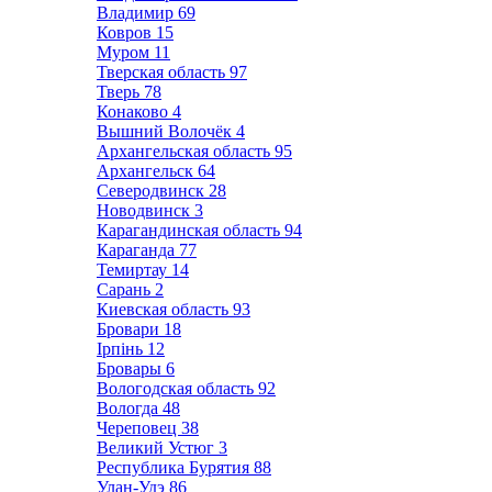
Владимир
69
Ковров
15
Муром
11
Тверская область
97
Тверь
78
Конаково
4
Вышний Волочёк
4
Архангельская область
95
Архангельск
64
Северодвинск
28
Новодвинск
3
Карагандинская область
94
Караганда
77
Темиртау
14
Сарань
2
Киевская область
93
Бровари
18
Ірпінь
12
Бровары
6
Вологодская область
92
Вологда
48
Череповец
38
Великий Устюг
3
Республика Бурятия
88
Улан-Удэ
86