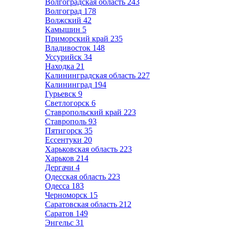
Волгоградская область
243
Волгоград
178
Волжский
42
Камышин
5
Приморский край
235
Владивосток
148
Уссурийск
34
Находка
21
Калининградская область
227
Калининград
194
Гурьевск
9
Светлогорск
6
Ставропольский край
223
Ставрополь
93
Пятигорск
35
Ессентуки
20
Харьковская область
223
Харьков
214
Дергачи
4
Одесская область
223
Одесса
183
Черноморск
15
Саратовская область
212
Саратов
149
Энгельс
31