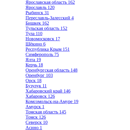
Ярославская область
162
Ярославль
120
Рыбинск
31
Переславль-Залесский
4
Бишкек
162
Тульская область
152
Тула
110
Новомосковск
17
Щёкино
6
Республика Крым
151
Симферополь
75
Ялта
19
Керчь
18
Оренбургская область
148
Оренбург
103
Орск
18
Бузулук
11
Хабаровский край
146
Хабаровск
126
Комсомольск-на-Амуре
19
Амурск
1
Томская область
145
Томск
126
Северск
10
Асино
1