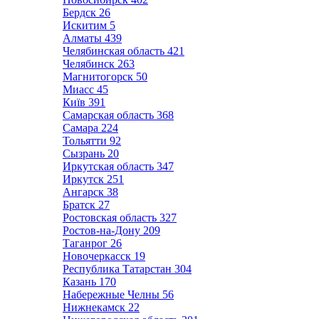
Бердск
26
Искитим
5
Алматы
439
Челябинская область
421
Челябинск
263
Магнитогорск
50
Миасс
45
Київ
391
Самарская область
368
Самара
224
Тольятти
92
Сызрань
20
Иркутская область
347
Иркутск
251
Ангарск
38
Братск
27
Ростовская область
327
Ростов-на-Дону
209
Таганрог
26
Новочеркасск
19
Республика Татарстан
304
Казань
170
Набережные Челны
56
Нижнекамск
22