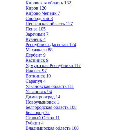
Кировская область
132
Киров
120
Кирово-Чепецк
7
Слободской
3
Пензенская область
127
Пенза
105
Заречный
7
Кузнецк
4
Республика Дагестан
124
Махачкала
88
Дербент
9
Каспийск
9
Удмуртская Республика
117
Ижевск
97
Воткинск
10
Сарапул
4
Ульяновская область
111
Ульяновск
94
Димитровград
14
Новоульяновск
1
Белгородская область
108
Белгород
72
Старый Оскол
11
Губкин
4
Владимирская область
100