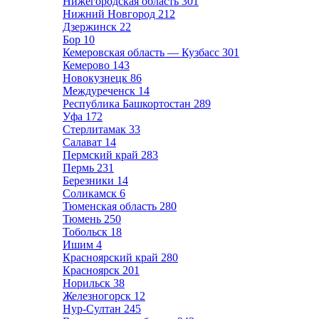
Нижегородская область
301
Нижний Новгород
212
Дзержинск
22
Бор
10
Кемеровская область — Кузбасс
301
Кемерово
143
Новокузнецк
86
Междуреченск
14
Республика Башкортостан
289
Уфа
172
Стерлитамак
33
Салават
14
Пермский край
283
Пермь
231
Березники
14
Соликамск
6
Тюменская область
280
Тюмень
250
Тобольск
18
Ишим
4
Красноярский край
280
Красноярск
201
Норильск
38
Железногорск
12
Нур-Султан
245