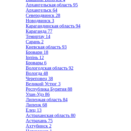
Архангельская область
95
Архангельск
64
Северодвинск
28
Новодвинск
3
Карагандинская область
94
Караганда
77
Темиртау
14
Сарань
2
Киевская область
93
Бровари
18
Ірпінь
12
Бровары
6
Вологодская область
92
Вологда
48
Череповец
38
Великий Устюг
3
Республика Бурятия
88
Улан-Удэ
86
Липецкая область
84
Липецк
68
Елец
13
Астраханская область
80
Астрахань
75
Ахтубинск
2