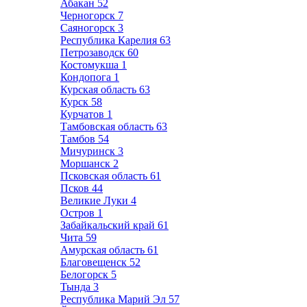
Абакан
52
Черногорск
7
Саяногорск
3
Республика Карелия
63
Петрозаводск
60
Костомукша
1
Кондопога
1
Курская область
63
Курск
58
Курчатов
1
Тамбовская область
63
Тамбов
54
Мичуринск
3
Моршанск
2
Псковская область
61
Псков
44
Великие Луки
4
Остров
1
Забайкальский край
61
Чита
59
Амурская область
61
Благовещенск
52
Белогорск
5
Тында
3
Республика Марий Эл
57