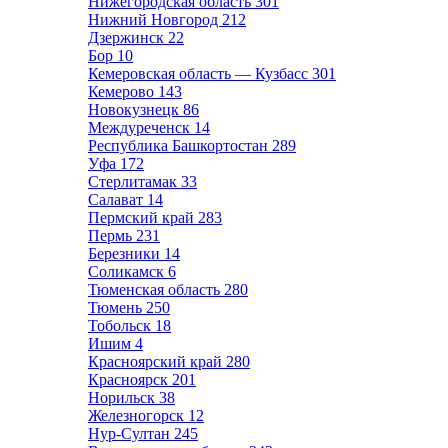
Нижегородская область
301
Нижний Новгород
212
Дзержинск
22
Бор
10
Кемеровская область — Кузбасс
301
Кемерово
143
Новокузнецк
86
Междуреченск
14
Республика Башкортостан
289
Уфа
172
Стерлитамак
33
Салават
14
Пермский край
283
Пермь
231
Березники
14
Соликамск
6
Тюменская область
280
Тюмень
250
Тобольск
18
Ишим
4
Красноярский край
280
Красноярск
201
Норильск
38
Железногорск
12
Нур-Султан
245