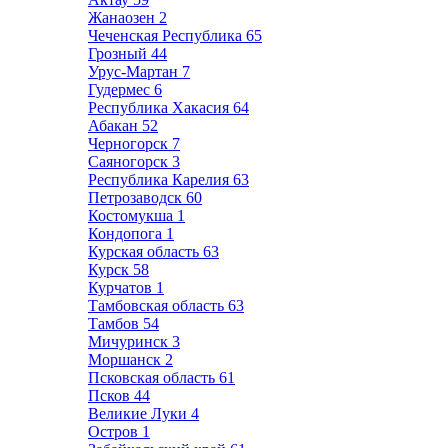
Жанаозен
2
Чеченская Республика
65
Грозный
44
Урус-Мартан
7
Гудермес
6
Республика Хакасия
64
Абакан
52
Черногорск
7
Саяногорск
3
Республика Карелия
63
Петрозаводск
60
Костомукша
1
Кондопога
1
Курская область
63
Курск
58
Курчатов
1
Тамбовская область
63
Тамбов
54
Мичуринск
3
Моршанск
2
Псковская область
61
Псков
44
Великие Луки
4
Остров
1