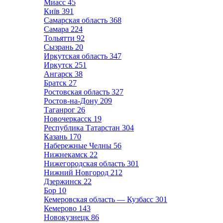
Миасс
45
Київ
391
Самарская область
368
Самара
224
Тольятти
92
Сызрань
20
Иркутская область
347
Иркутск
251
Ангарск
38
Братск
27
Ростовская область
327
Ростов-на-Дону
209
Таганрог
26
Новочеркасск
19
Республика Татарстан
304
Казань
170
Набережные Челны
56
Нижнекамск
22
Нижегородская область
301
Нижний Новгород
212
Дзержинск
22
Бор
10
Кемеровская область — Кузбасс
301
Кемерово
143
Новокузнецк
86