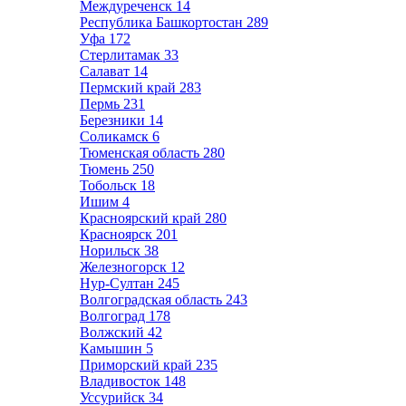
Междуреченск
14
Республика Башкортостан
289
Уфа
172
Стерлитамак
33
Салават
14
Пермский край
283
Пермь
231
Березники
14
Соликамск
6
Тюменская область
280
Тюмень
250
Тобольск
18
Ишим
4
Красноярский край
280
Красноярск
201
Норильск
38
Железногорск
12
Нур-Султан
245
Волгоградская область
243
Волгоград
178
Волжский
42
Камышин
5
Приморский край
235
Владивосток
148
Уссурийск
34