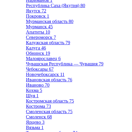
Нариманов
1
Республика Саха (Якутия)
80
Якутск
72
Покровск
1
Мурманская область
80
Мурманск
45
Апатиты
10
Североморск
7
Калужская область
79
Калуга
46
Обнинск
19
Малоярославец
6
Чувашская Республика — Чувашия
79
Чебоксары
67
Новочебоксарск
11
Ивановская область
76
Иваново
70
Кохма
5
Шуя
1
Костромская область
75
Кострома
73
Смоленская область
75
Смоленск
68
Ярцево
3
Вязьма
1