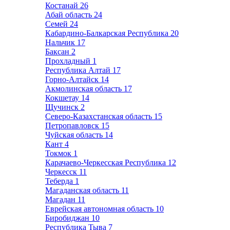
Костанай
26
Абай область
24
Семей
24
Кабардино-Балкарская Республика
20
Нальчик
17
Баксан
2
Прохладный
1
Республика Алтай
17
Горно-Алтайск
14
Акмолинская область
17
Кокшетау
14
Щучинск
2
Северо-Казахстанская область
15
Петропавловск
15
Чуйская область
14
Кант
4
Токмок
1
Карачаево-Черкесская Республика
12
Черкесск
11
Теберда
1
Магаданская область
11
Магадан
11
Еврейская автономная область
10
Биробиджан
10
Республика Тыва
7