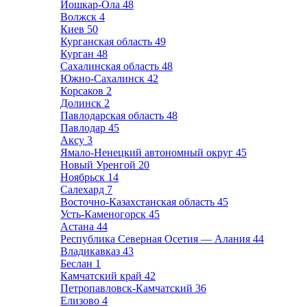
Йошкар-Ола
48
Волжск
4
Киев
50
Курганская область
49
Курган
48
Сахалинская область
48
Южно-Сахалинск
42
Корсаков
2
Долинск
2
Павлодарская область
48
Павлодар
45
Аксу
3
Ямало-Ненецкий автономный округ
45
Новый Уренгой
20
Ноябрьск
14
Салехард
7
Восточно-Казахстанская область
45
Усть-Каменогорск
45
Астана
44
Республика Северная Осетия — Алания
44
Владикавказ
43
Беслан
1
Камчатский край
42
Петропавловск-Камчатский
36
Елизово
4