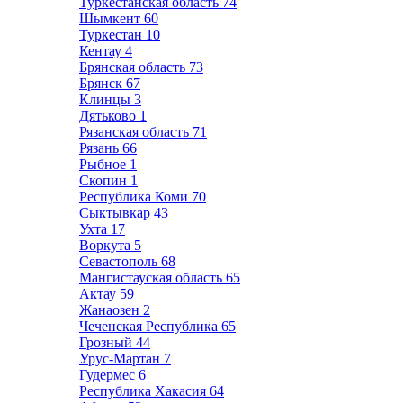
Туркестанская область
74
Шымкент
60
Туркестан
10
Кентау
4
Брянская область
73
Брянск
67
Клинцы
3
Дятьково
1
Рязанская область
71
Рязань
66
Рыбное
1
Скопин
1
Республика Коми
70
Сыктывкар
43
Ухта
17
Воркута
5
Севастополь
68
Мангистауская область
65
Актау
59
Жанаозен
2
Чеченская Республика
65
Грозный
44
Урус-Мартан
7
Гудермес
6
Республика Хакасия
64