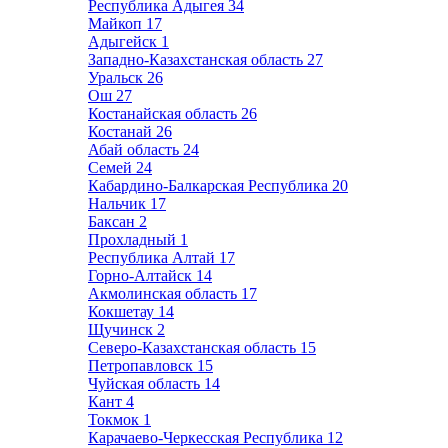
Республика Адыгея
34
Майкоп
17
Адыгейск
1
Западно-Казахстанская область
27
Уральск
26
Ош
27
Костанайская область
26
Костанай
26
Абай область
24
Семей
24
Кабардино-Балкарская Республика
20
Нальчик
17
Баксан
2
Прохладный
1
Республика Алтай
17
Горно-Алтайск
14
Акмолинская область
17
Кокшетау
14
Щучинск
2
Северо-Казахстанская область
15
Петропавловск
15
Чуйская область
14
Кант
4
Токмок
1
Карачаево-Черкесская Республика
12