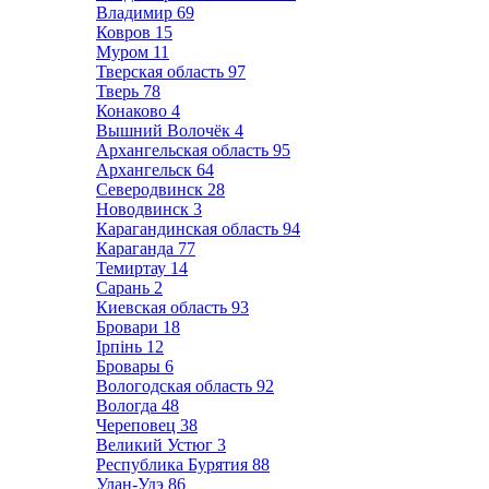
Владимир
69
Ковров
15
Муром
11
Тверская область
97
Тверь
78
Конаково
4
Вышний Волочёк
4
Архангельская область
95
Архангельск
64
Северодвинск
28
Новодвинск
3
Карагандинская область
94
Караганда
77
Темиртау
14
Сарань
2
Киевская область
93
Бровари
18
Ірпінь
12
Бровары
6
Вологодская область
92
Вологда
48
Череповец
38
Великий Устюг
3
Республика Бурятия
88
Улан-Удэ
86