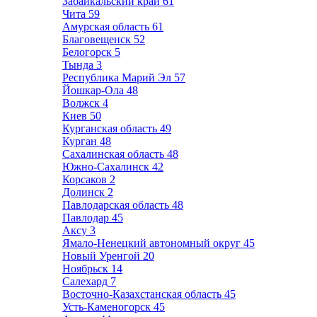
Забайкальский край
61
Чита
59
Амурская область
61
Благовещенск
52
Белогорск
5
Тында
3
Республика Марий Эл
57
Йошкар-Ола
48
Волжск
4
Киев
50
Курганская область
49
Курган
48
Сахалинская область
48
Южно-Сахалинск
42
Корсаков
2
Долинск
2
Павлодарская область
48
Павлодар
45
Аксу
3
Ямало-Ненецкий автономный округ
45
Новый Уренгой
20
Ноябрьск
14
Салехард
7
Восточно-Казахстанская область
45
Усть-Каменогорск
45