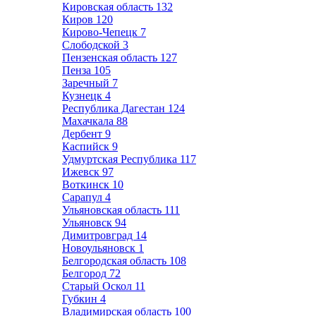
Кировская область
132
Киров
120
Кирово-Чепецк
7
Слободской
3
Пензенская область
127
Пенза
105
Заречный
7
Кузнецк
4
Республика Дагестан
124
Махачкала
88
Дербент
9
Каспийск
9
Удмуртская Республика
117
Ижевск
97
Воткинск
10
Сарапул
4
Ульяновская область
111
Ульяновск
94
Димитровград
14
Новоульяновск
1
Белгородская область
108
Белгород
72
Старый Оскол
11
Губкин
4
Владимирская область
100