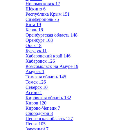
Новомосковск
17
Щёкино
6
Республика Крым
151
Симферополь
75
Ялта
19
Керчь
18
Оренбургская область
148
Оренбург
103
Орск
18
Бузулук
11
Хабаровский край
146
Хабаровск
126
Комсомольск-на-Амуре
19
Амурск
1
Томская область
145
Томск
126
Северск
10
Асино
1
Кировская область
132
Киров
120
Кирово-Чепецк
7
Слободской
3
Пензенская область
127
Пенза
105
Заречный
7