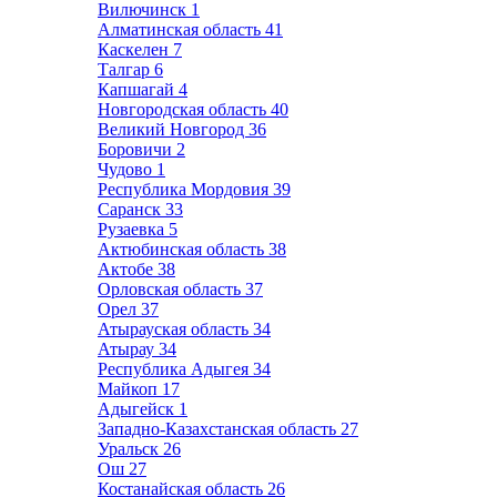
Вилючинск
1
Алматинская область
41
Каскелен
7
Талгар
6
Капшагай
4
Новгородская область
40
Великий Новгород
36
Боровичи
2
Чудово
1
Республика Мордовия
39
Саранск
33
Рузаевка
5
Актюбинская область
38
Актобе
38
Орловская область
37
Орел
37
Атырауская область
34
Атырау
34
Республика Адыгея
34
Майкоп
17
Адыгейск
1
Западно-Казахстанская область
27
Уральск
26
Ош
27
Костанайская область
26