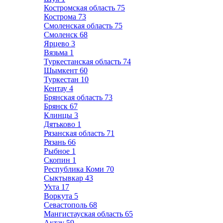
Костромская область
75
Кострома
73
Смоленская область
75
Смоленск
68
Ярцево
3
Вязьма
1
Туркестанская область
74
Шымкент
60
Туркестан
10
Кентау
4
Брянская область
73
Брянск
67
Клинцы
3
Дятьково
1
Рязанская область
71
Рязань
66
Рыбное
1
Скопин
1
Республика Коми
70
Сыктывкар
43
Ухта
17
Воркута
5
Севастополь
68
Мангистауская область
65
Актау
59