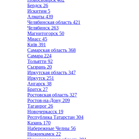
Бердск
26
Искитим
5
Алматы
439
Челябинская область
421
Челябинск
263
Магнитогорск
50
Миасс
45
Київ
391
Самарская область
368
Самара
224
Тольятти
92
Сызрань
20
Иркутская область
347
Иркутск
251
Ангарск
38
Братск
27
Ростовская область
327
Ростов-на-Дону
209
Таганрог
26
Новочеркасск
19
Республика Татарстан
304
Казань
170
Набережные Челны
56
Нижнекамск
22