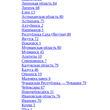
Липецкая область
84
Липецк
68
Елец
13
Астраханская область
80
Астрахань
75
Ахтубинск
2
Нариманов
1
Республика Саха (Якутия)
80
Якутск
72
Покровск
1
Мурманская область
80
Мурманск
45
Апатиты
10
Североморск
7
Калужская область
79
Калуга
46
Обнинск
19
Малоярославец
6
Чувашская Республика — Чувашия
79
Чебоксары
67
Новочебоксарск
11
Ивановская область
76
Иваново
70
Кохма
5
Шуя
1