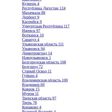
Кузнецк
4
Республика Дагестан
124
Махачкала
88
Дербент
9
Каспийск
9
Удмуртская Республика
117
Ижевск
97
Воткинск
10
Сарапул
4
Ульяновская область
111
Ульяновск
94
Димитровград
14
Новоульяновск
1
Белгородская область
108
Белгород
72
Старый Оскол
11
Губкин
4
Владимирская область
100
Владимир
69
Ковров
15
Муром
11
Тверская область
97
Тверь
78
Конаково
4
Вышний Волочёк
4