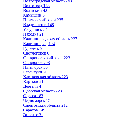
Волгоградская область
243
Волгоград
178
Волжский
42
Камышин
5
Приморский край
235
Владивосток
148
Уссурийск
34
Находка
21
Калининградская область
227
Калининград
194
Гурьевск
9
Светлогорск
6
Ставропольский край
223
Ставрополь
93
Пятигорск
35
Ессентуки
20
Харьковская область
223
Харьков
214
Дергачи
4
Одесская область
223
Одесса
183
Черноморск
15
Саратовская область
212
Саратов
149
Энгельс
31