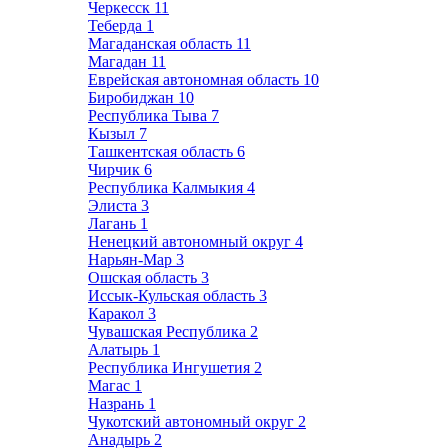
Черкесск
11
Теберда
1
Магаданская область
11
Магадан
11
Еврейская автономная область
10
Биробиджан
10
Республика Тыва
7
Кызыл
7
Ташкентская область
6
Чирчик
6
Республика Калмыкия
4
Элиста
3
Лагань
1
Ненецкий автономный округ
4
Нарьян-Мар
3
Ошская область
3
Иссык-Кульская область
3
Каракол
3
Чувашская Республика
2
Алатырь
1
Республика Ингушетия
2
Магас
1
Назрань
1
Чукотский автономный округ
2
Анадырь
2