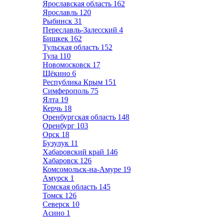
Ярославская область
162
Ярославль
120
Рыбинск
31
Переславль-Залесский
4
Бишкек
162
Тульская область
152
Тула
110
Новомосковск
17
Щёкино
6
Республика Крым
151
Симферополь
75
Ялта
19
Керчь
18
Оренбургская область
148
Оренбург
103
Орск
18
Бузулук
11
Хабаровский край
146
Хабаровск
126
Комсомольск-на-Амуре
19
Амурск
1
Томская область
145
Томск
126
Северск
10
Асино
1