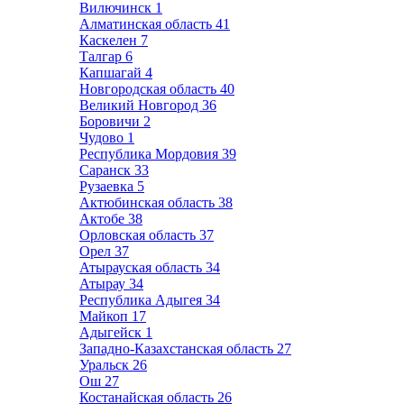
Вилючинск
1
Алматинская область
41
Каскелен
7
Талгар
6
Капшагай
4
Новгородская область
40
Великий Новгород
36
Боровичи
2
Чудово
1
Республика Мордовия
39
Саранск
33
Рузаевка
5
Актюбинская область
38
Актобе
38
Орловская область
37
Орел
37
Атырауская область
34
Атырау
34
Республика Адыгея
34
Майкоп
17
Адыгейск
1
Западно-Казахстанская область
27
Уральск
26
Ош
27
Костанайская область
26