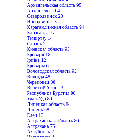
Архангельская область
95
Архангельск
64
Северодвинск
28
Новодвинск
3
Карагандинская область
94
Караганда
77
Темиртау
14
Сарань
2
Киевская область
93
Бровари
18
Ірпінь
12
Бровары
6
Вологодская область
92
Вологда
48
Череповец
38
Великий Устюг
3
Республика Бурятия
88
Улан-Удэ
86
Липецкая область
84
Липецк
68
Елец
13
Астраханская область
80
Астрахань
75
Ахтубинск
2