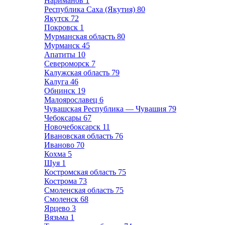
Нариманов
1
Республика Саха (Якутия)
80
Якутск
72
Покровск
1
Мурманская область
80
Мурманск
45
Апатиты
10
Североморск
7
Калужская область
79
Калуга
46
Обнинск
19
Малоярославец
6
Чувашская Республика — Чувашия
79
Чебоксары
67
Новочебоксарск
11
Ивановская область
76
Иваново
70
Кохма
5
Шуя
1
Костромская область
75
Кострома
73
Смоленская область
75
Смоленск
68
Ярцево
3
Вязьма
1