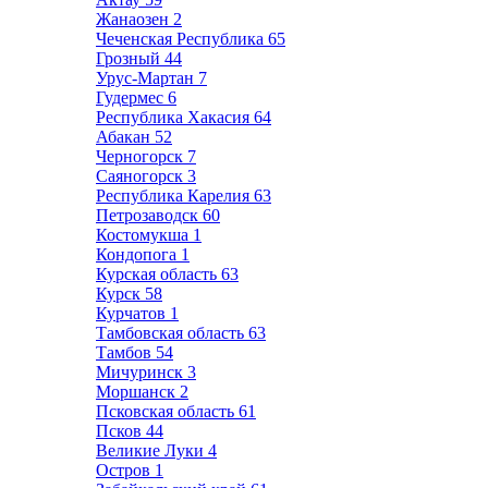
Жанаозен
2
Чеченская Республика
65
Грозный
44
Урус-Мартан
7
Гудермес
6
Республика Хакасия
64
Абакан
52
Черногорск
7
Саяногорск
3
Республика Карелия
63
Петрозаводск
60
Костомукша
1
Кондопога
1
Курская область
63
Курск
58
Курчатов
1
Тамбовская область
63
Тамбов
54
Мичуринск
3
Моршанск
2
Псковская область
61
Псков
44
Великие Луки
4
Остров
1