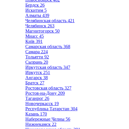
Бердск
26
Искитим
5
Алматы
439
Челябинская область
421
Челябинск
263
Магнитогорск
50
Миасс
45
Київ
391
Самарская область
368
Самара
224
Тольятти
92
Сызрань
20
Иркутская область
347
Иркутск
251
Ангарск
38
Братск
27
Ростовская область
327
Ростов-на-Дону
209
Таганрог
26
Новочеркасск
19
Республика Татарстан
304
Казань
170
Набережные Челны
56
Нижнекамск
22