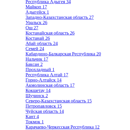
Республика Адыгея
34
Майкоп
17
Адыгейск
1
Западно-Казахстанская область
27
Уральск
26
Ош
27
Костанайская область
26
Костанай
26
Абай область
24
Семей
24
Кабардино-Балкарская Республика
20
Нальчик
17
Баксан
2
Прохладный
1
Республика Алтай
17
Горно-Алтайск
14
Акмолинская область
17
Кокшетау
14
Щучинск
2
Северо-Казахстанская область
15
Петропавловск
15
Чуйская область
14
Кант
4
Токмок
1
Карачаево-Черкесская Республика
12