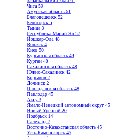
Забайкальский край
61
Чита
59
Амурская область
61
Благовещенск
52
Белогорск
5
Тында
3
Республика Марий Эл
57
Йошкар-Ола
48
Волжск
4
Киев
50
Курганская область
49
Курган
48
Сахалинская область
48
Южно-Сахалинск
42
Корсаков
2
Долинск
2
Павлодарская область
48
Павлодар
45
Аксу
3
Ямало-Ненецкий автономный округ
45
Новый Уренгой
20
Ноябрьск
14
Салехард
7
Восточно-Казахстанская область
45
Усть-Каменогорск
45