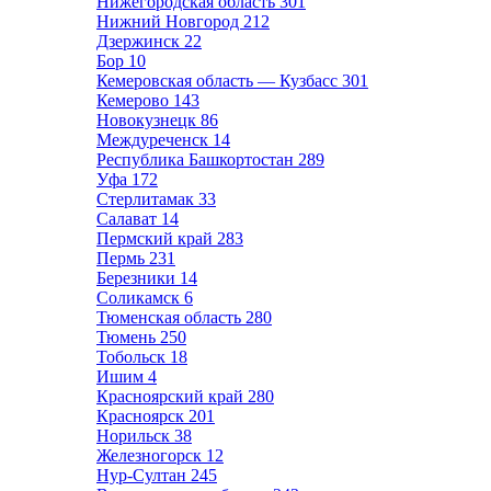
Нижегородская область
301
Нижний Новгород
212
Дзержинск
22
Бор
10
Кемеровская область — Кузбасс
301
Кемерово
143
Новокузнецк
86
Междуреченск
14
Республика Башкортостан
289
Уфа
172
Стерлитамак
33
Салават
14
Пермский край
283
Пермь
231
Березники
14
Соликамск
6
Тюменская область
280
Тюмень
250
Тобольск
18
Ишим
4
Красноярский край
280
Красноярск
201
Норильск
38
Железногорск
12
Нур-Султан
245