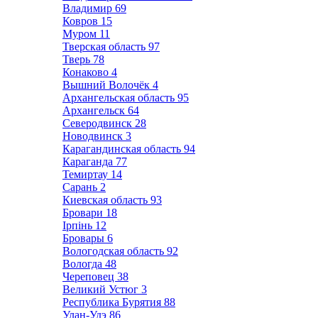
Владимир
69
Ковров
15
Муром
11
Тверская область
97
Тверь
78
Конаково
4
Вышний Волочёк
4
Архангельская область
95
Архангельск
64
Северодвинск
28
Новодвинск
3
Карагандинская область
94
Караганда
77
Темиртау
14
Сарань
2
Киевская область
93
Бровари
18
Ірпінь
12
Бровары
6
Вологодская область
92
Вологда
48
Череповец
38
Великий Устюг
3
Республика Бурятия
88
Улан-Удэ
86