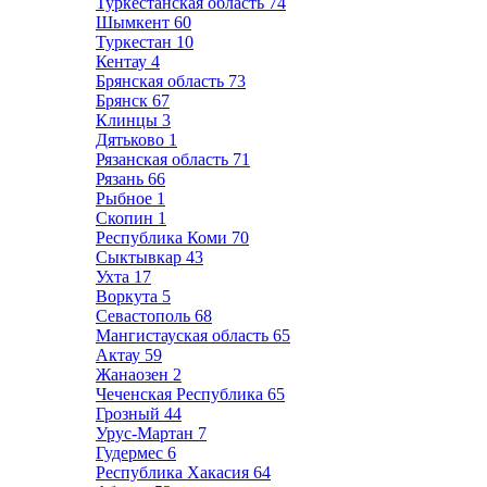
Туркестанская область
74
Шымкент
60
Туркестан
10
Кентау
4
Брянская область
73
Брянск
67
Клинцы
3
Дятьково
1
Рязанская область
71
Рязань
66
Рыбное
1
Скопин
1
Республика Коми
70
Сыктывкар
43
Ухта
17
Воркута
5
Севастополь
68
Мангистауская область
65
Актау
59
Жанаозен
2
Чеченская Республика
65
Грозный
44
Урус-Мартан
7
Гудермес
6
Республика Хакасия
64