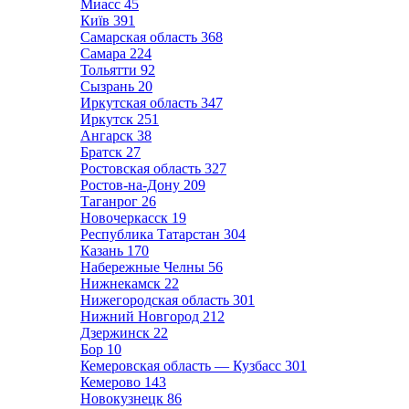
Миасс
45
Київ
391
Самарская область
368
Самара
224
Тольятти
92
Сызрань
20
Иркутская область
347
Иркутск
251
Ангарск
38
Братск
27
Ростовская область
327
Ростов-на-Дону
209
Таганрог
26
Новочеркасск
19
Республика Татарстан
304
Казань
170
Набережные Челны
56
Нижнекамск
22
Нижегородская область
301
Нижний Новгород
212
Дзержинск
22
Бор
10
Кемеровская область — Кузбасс
301
Кемерово
143
Новокузнецк
86