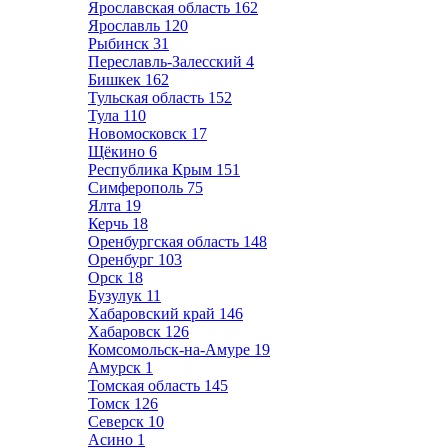
Ярославская область
162
Ярославль
120
Рыбинск
31
Переславль-Залесский
4
Бишкек
162
Тульская область
152
Тула
110
Новомосковск
17
Щёкино
6
Республика Крым
151
Симферополь
75
Ялта
19
Керчь
18
Оренбургская область
148
Оренбург
103
Орск
18
Бузулук
11
Хабаровский край
146
Хабаровск
126
Комсомольск-на-Амуре
19
Амурск
1
Томская область
145
Томск
126
Северск
10
Асино
1