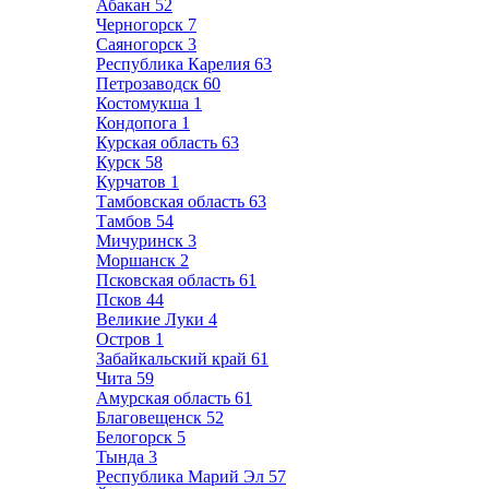
Абакан
52
Черногорск
7
Саяногорск
3
Республика Карелия
63
Петрозаводск
60
Костомукша
1
Кондопога
1
Курская область
63
Курск
58
Курчатов
1
Тамбовская область
63
Тамбов
54
Мичуринск
3
Моршанск
2
Псковская область
61
Псков
44
Великие Луки
4
Остров
1
Забайкальский край
61
Чита
59
Амурская область
61
Благовещенск
52
Белогорск
5
Тында
3
Республика Марий Эл
57