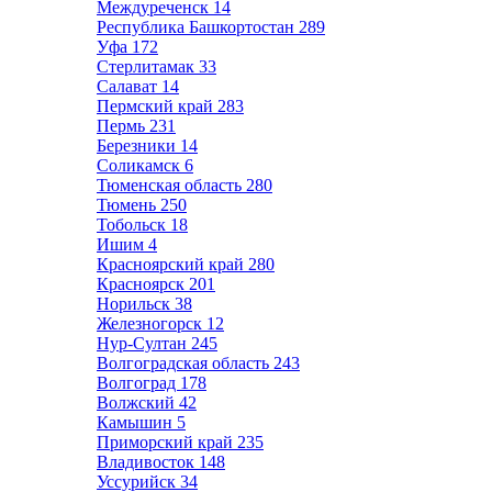
Междуреченск
14
Республика Башкортостан
289
Уфа
172
Стерлитамак
33
Салават
14
Пермский край
283
Пермь
231
Березники
14
Соликамск
6
Тюменская область
280
Тюмень
250
Тобольск
18
Ишим
4
Красноярский край
280
Красноярск
201
Норильск
38
Железногорск
12
Нур-Султан
245
Волгоградская область
243
Волгоград
178
Волжский
42
Камышин
5
Приморский край
235
Владивосток
148
Уссурийск
34