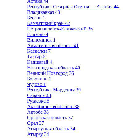
Астана
44
Республика Северная Осетия — Алания
44
Владикавказ
43
Беслан
1
Камчатский край
42
Петропавловск-Камчатский
36
Елизово
4
Вилючинск
1
Алматинская область
41
Каскелен
7
Талгар
6
Капшагай
4
Новгородская область
40
Великий Новгород
36
Боровичи
2
Чудово
1
Республика Мордовия
39
Саранск
33
Рузаевка
5
Актюбинская область
38
Актобе
38
Орловская область
37
Орел
37
Атырауская область
34
Атырау
34