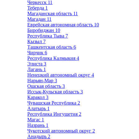
Черкесск
11
Теберда
1
Магаданская область
11
Магадан
11
Еврейская автономная область
10
Биробиджан
10
Республика Тыва
7
Кызыл
7
Ташкентская область
6
Чирчик
6
Республика Калмыкия
4
Элиста
3
Лагань
1
Ненецкий автономный округ
4
Нарьян-Мар
3
Ошская область
3
Иссык-Кульская область
3
Каракол
3
Чувашская Республика
2
Алатырь
1
Республика Ингушетия
2
Магас
1
Назрань
1
Чукотский автономный округ
2
Анадырь
2