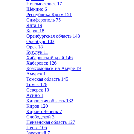
Новомосковск
17
Щёкино
6
Республика Крым
151
Симферополь
75
Ялта
19
Керчь
18
Оренбургская область
148
Оренбург
103
Орск
18
Бузулук
11
Хабаровский край
146
Хабаровск
126
Комсомольск-на-Амуре
19
Амурск
1
Томская область
145
Томск
126
Северск
10
Асино
1
Кировская область
132
Киров
120
Кирово-Чепецк
7
Слободской
3
Пензенская область
127
Пенза
105
Заречный
7