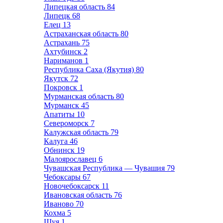
Липецкая область
84
Липецк
68
Елец
13
Астраханская область
80
Астрахань
75
Ахтубинск
2
Нариманов
1
Республика Саха (Якутия)
80
Якутск
72
Покровск
1
Мурманская область
80
Мурманск
45
Апатиты
10
Североморск
7
Калужская область
79
Калуга
46
Обнинск
19
Малоярославец
6
Чувашская Республика — Чувашия
79
Чебоксары
67
Новочебоксарск
11
Ивановская область
76
Иваново
70
Кохма
5
Шуя
1