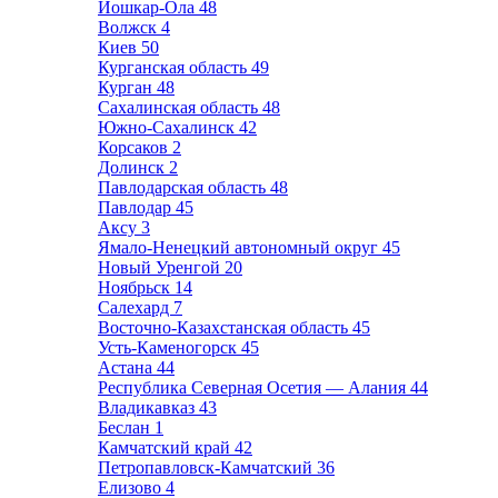
Йошкар-Ола
48
Волжск
4
Киев
50
Курганская область
49
Курган
48
Сахалинская область
48
Южно-Сахалинск
42
Корсаков
2
Долинск
2
Павлодарская область
48
Павлодар
45
Аксу
3
Ямало-Ненецкий автономный округ
45
Новый Уренгой
20
Ноябрьск
14
Салехард
7
Восточно-Казахстанская область
45
Усть-Каменогорск
45
Астана
44
Республика Северная Осетия — Алания
44
Владикавказ
43
Беслан
1
Камчатский край
42
Петропавловск-Камчатский
36
Елизово
4