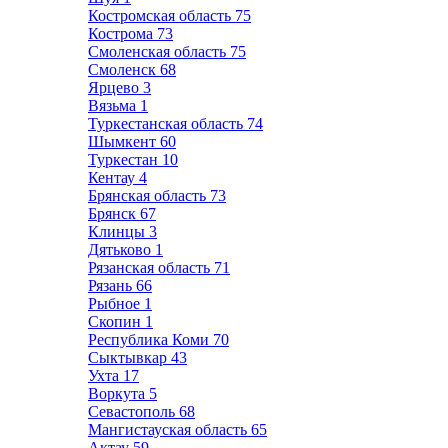
Костромская область
75
Кострома
73
Смоленская область
75
Смоленск
68
Ярцево
3
Вязьма
1
Туркестанская область
74
Шымкент
60
Туркестан
10
Кентау
4
Брянская область
73
Брянск
67
Клинцы
3
Дятьково
1
Рязанская область
71
Рязань
66
Рыбное
1
Скопин
1
Республика Коми
70
Сыктывкар
43
Ухта
17
Воркута
5
Севастополь
68
Мангистауская область
65
Актау
59