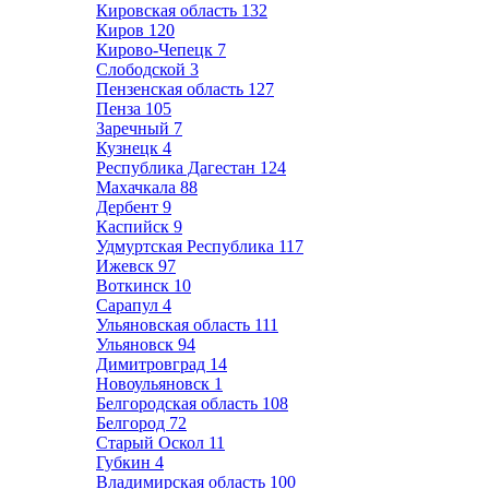
Кировская область
132
Киров
120
Кирово-Чепецк
7
Слободской
3
Пензенская область
127
Пенза
105
Заречный
7
Кузнецк
4
Республика Дагестан
124
Махачкала
88
Дербент
9
Каспийск
9
Удмуртская Республика
117
Ижевск
97
Воткинск
10
Сарапул
4
Ульяновская область
111
Ульяновск
94
Димитровград
14
Новоульяновск
1
Белгородская область
108
Белгород
72
Старый Оскол
11
Губкин
4
Владимирская область
100