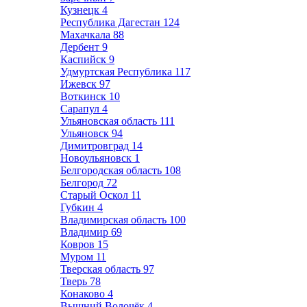
Кузнецк
4
Республика Дагестан
124
Махачкала
88
Дербент
9
Каспийск
9
Удмуртская Республика
117
Ижевск
97
Воткинск
10
Сарапул
4
Ульяновская область
111
Ульяновск
94
Димитровград
14
Новоульяновск
1
Белгородская область
108
Белгород
72
Старый Оскол
11
Губкин
4
Владимирская область
100
Владимир
69
Ковров
15
Муром
11
Тверская область
97
Тверь
78
Конаково
4
Вышний Волочёк
4