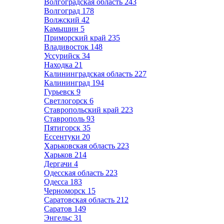
Волгоградская область
243
Волгоград
178
Волжский
42
Камышин
5
Приморский край
235
Владивосток
148
Уссурийск
34
Находка
21
Калининградская область
227
Калининград
194
Гурьевск
9
Светлогорск
6
Ставропольский край
223
Ставрополь
93
Пятигорск
35
Ессентуки
20
Харьковская область
223
Харьков
214
Дергачи
4
Одесская область
223
Одесса
183
Черноморск
15
Саратовская область
212
Саратов
149
Энгельс
31