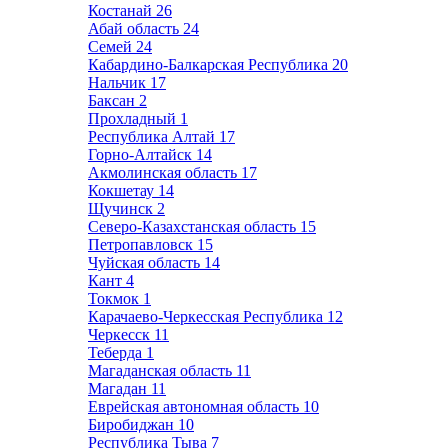
Костанай
26
Абай область
24
Семей
24
Кабардино-Балкарская Республика
20
Нальчик
17
Баксан
2
Прохладный
1
Республика Алтай
17
Горно-Алтайск
14
Акмолинская область
17
Кокшетау
14
Щучинск
2
Северо-Казахстанская область
15
Петропавловск
15
Чуйская область
14
Кант
4
Токмок
1
Карачаево-Черкесская Республика
12
Черкесск
11
Теберда
1
Магаданская область
11
Магадан
11
Еврейская автономная область
10
Биробиджан
10
Республика Тыва
7