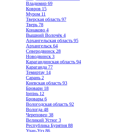
Владимир
69
Ковров
15
Муром
11
Тверская область
97
Тверь
78
Конаково
4
Вышний Волочёк
4
Архангельская область
95
Архангельск
64
Северодвинск
28
Новодвинск
3
Карагандинская область
94
Караганда
77
Темиртау
14
Сарань
2
Киевская область
93
Бровари
18
Ірпінь
12
Бровары
6
Вологодская область
92
Вологда
48
Череповец
38
Великий Устюг
3
Республика Бурятия
88
Улан-Удэ
86