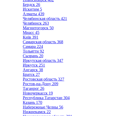
Бердск
26
Искитим
5
Алматы
439
Челябинская область
421
Челябинск
263
Магнитогорск
50
Миасс
45
Київ
391
Самарская область
368
Самара
224
Тольятти
92
Сызрань
20
Иркутская область
347
Иркутск
251
Ангарск
38
Братск
27
Ростовская область
327
Ростов-на-Дону
209
Таганрог
26
Новочеркасск
19
Республика Татарстан
304
Казань
170
Набережные Челны
56
Нижнекамск
22