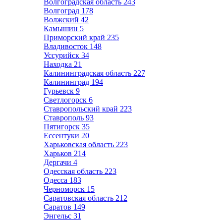
Волгоградская область
243
Волгоград
178
Волжский
42
Камышин
5
Приморский край
235
Владивосток
148
Уссурийск
34
Находка
21
Калининградская область
227
Калининград
194
Гурьевск
9
Светлогорск
6
Ставропольский край
223
Ставрополь
93
Пятигорск
35
Ессентуки
20
Харьковская область
223
Харьков
214
Дергачи
4
Одесская область
223
Одесса
183
Черноморск
15
Саратовская область
212
Саратов
149
Энгельс
31