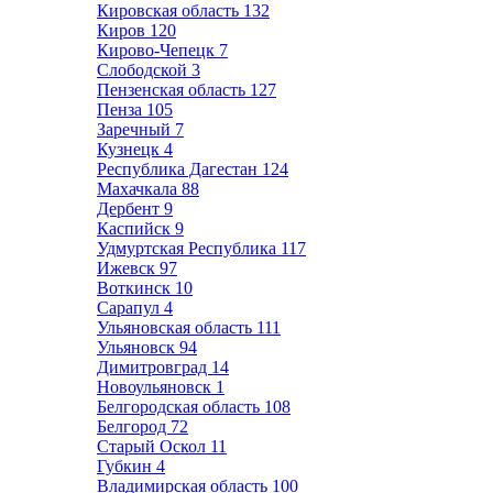
Кировская область
132
Киров
120
Кирово-Чепецк
7
Слободской
3
Пензенская область
127
Пенза
105
Заречный
7
Кузнецк
4
Республика Дагестан
124
Махачкала
88
Дербент
9
Каспийск
9
Удмуртская Республика
117
Ижевск
97
Воткинск
10
Сарапул
4
Ульяновская область
111
Ульяновск
94
Димитровград
14
Новоульяновск
1
Белгородская область
108
Белгород
72
Старый Оскол
11
Губкин
4
Владимирская область
100