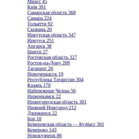
Миасс
45
Київ
391
Самарская область
368
Самара
224
Тольятти
92
Сызрань
20
Иркутская область
347
Иркутск
251
Ангарск
38
Братск
27
Ростовская область
327
Ростов-на-Дону
209
Таганрог
26
Новочеркасск
19
Республика Татарстан
304
Казань
170
Набережные Челны
56
Нижнекамск
22
Нижегородская область
301
Нижний Новгород
212
Дзержинск
22
Бор
10
Кемеровская область — Кузбасс
301
Кемерово
143
Новокузнецк
86