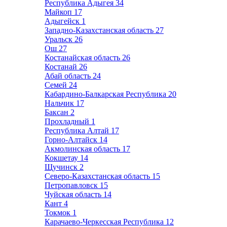
Республика Адыгея
34
Майкоп
17
Адыгейск
1
Западно-Казахстанская область
27
Уральск
26
Ош
27
Костанайская область
26
Костанай
26
Абай область
24
Семей
24
Кабардино-Балкарская Республика
20
Нальчик
17
Баксан
2
Прохладный
1
Республика Алтай
17
Горно-Алтайск
14
Акмолинская область
17
Кокшетау
14
Щучинск
2
Северо-Казахстанская область
15
Петропавловск
15
Чуйская область
14
Кант
4
Токмок
1
Карачаево-Черкесская Республика
12