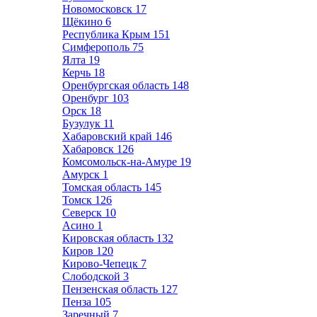
Новомосковск
17
Щёкино
6
Республика Крым
151
Симферополь
75
Ялта
19
Керчь
18
Оренбургская область
148
Оренбург
103
Орск
18
Бузулук
11
Хабаровский край
146
Хабаровск
126
Комсомольск-на-Амуре
19
Амурск
1
Томская область
145
Томск
126
Северск
10
Асино
1
Кировская область
132
Киров
120
Кирово-Чепецк
7
Слободской
3
Пензенская область
127
Пенза
105
Заречный
7