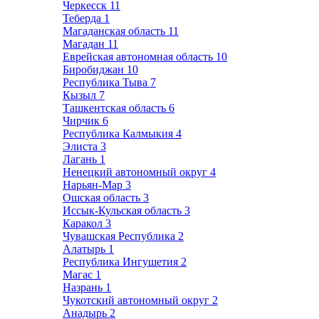
Черкесск
11
Теберда
1
Магаданская область
11
Магадан
11
Еврейская автономная область
10
Биробиджан
10
Республика Тыва
7
Кызыл
7
Ташкентская область
6
Чирчик
6
Республика Калмыкия
4
Элиста
3
Лагань
1
Ненецкий автономный округ
4
Нарьян-Мар
3
Ошская область
3
Иссык-Кульская область
3
Каракол
3
Чувашская Республика
2
Алатырь
1
Республика Ингушетия
2
Магас
1
Назрань
1
Чукотский автономный округ
2
Анадырь
2