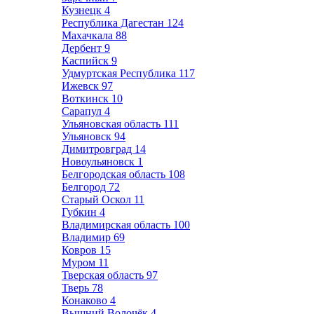
Кузнецк
4
Республика Дагестан
124
Махачкала
88
Дербент
9
Каспийск
9
Удмуртская Республика
117
Ижевск
97
Воткинск
10
Сарапул
4
Ульяновская область
111
Ульяновск
94
Димитровград
14
Новоульяновск
1
Белгородская область
108
Белгород
72
Старый Оскол
11
Губкин
4
Владимирская область
100
Владимир
69
Ковров
15
Муром
11
Тверская область
97
Тверь
78
Конаково
4
Вышний Волочёк
4