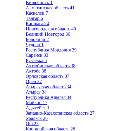
Вилючинск
1
Алматинская область
41
Каскелен
7
Талгар
6
Капшагай
4
Новгородская область
40
Великий Новгород
36
Боровичи
2
Чудово
1
Республика Мордовия
39
Саранск
33
Рузаевка
5
Актюбинская область
38
Актобе
38
Орловская область
37
Орел
37
Атырауская область
34
Атырау
34
Республика Адыгея
34
Майкоп
17
Адыгейск
1
Западно-Казахстанская область
27
Уральск
26
Ош
27
Костанайская область
26