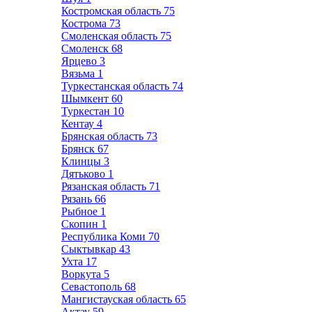
Костромская область
75
Кострома
73
Смоленская область
75
Смоленск
68
Ярцево
3
Вязьма
1
Туркестанская область
74
Шымкент
60
Туркестан
10
Кентау
4
Брянская область
73
Брянск
67
Клинцы
3
Дятьково
1
Рязанская область
71
Рязань
66
Рыбное
1
Скопин
1
Республика Коми
70
Сыктывкар
43
Ухта
17
Воркута
5
Севастополь
68
Мангистауская область
65
Актау
59