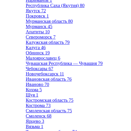
Нариманов
1
Республика Саха (Якутия)
80
Якутск
72
Покровск
1
Мурманская область
80
Мурманск
45
Апатиты
10
Североморск
7
Калужская область
79
Калуга
46
Обнинск
19
Малоярославец
6
Чувашская Республика — Чувашия
79
Чебоксары
67
Новочебоксарск
11
Ивановская область
76
Иваново
70
Кохма
5
Шуя
1
Костромская область
75
Кострома
73
Смоленская область
75
Смоленск
68
Ярцево
3
Вязьма
1