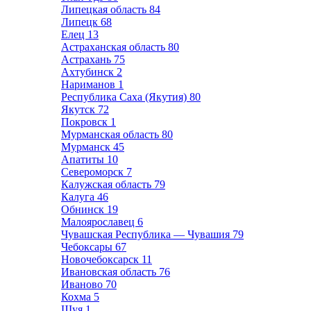
Липецкая область
84
Липецк
68
Елец
13
Астраханская область
80
Астрахань
75
Ахтубинск
2
Нариманов
1
Республика Саха (Якутия)
80
Якутск
72
Покровск
1
Мурманская область
80
Мурманск
45
Апатиты
10
Североморск
7
Калужская область
79
Калуга
46
Обнинск
19
Малоярославец
6
Чувашская Республика — Чувашия
79
Чебоксары
67
Новочебоксарск
11
Ивановская область
76
Иваново
70
Кохма
5
Шуя
1