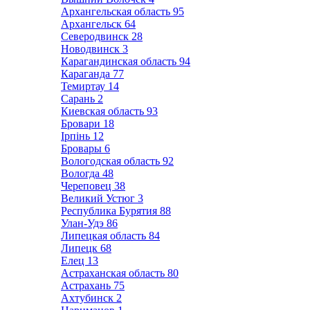
Архангельская область
95
Архангельск
64
Северодвинск
28
Новодвинск
3
Карагандинская область
94
Караганда
77
Темиртау
14
Сарань
2
Киевская область
93
Бровари
18
Ірпінь
12
Бровары
6
Вологодская область
92
Вологда
48
Череповец
38
Великий Устюг
3
Республика Бурятия
88
Улан-Удэ
86
Липецкая область
84
Липецк
68
Елец
13
Астраханская область
80
Астрахань
75
Ахтубинск
2