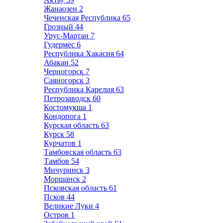
Жанаозен
2
Чеченская Республика
65
Грозный
44
Урус-Мартан
7
Гудермес
6
Республика Хакасия
64
Абакан
52
Черногорск
7
Саяногорск
3
Республика Карелия
63
Петрозаводск
60
Костомукша
1
Кондопога
1
Курская область
63
Курск
58
Курчатов
1
Тамбовская область
63
Тамбов
54
Мичуринск
3
Моршанск
2
Псковская область
61
Псков
44
Великие Луки
4
Остров
1