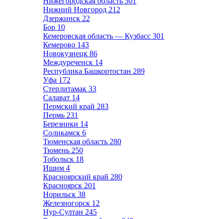
Нижегородская область
301
Нижний Новгород
212
Дзержинск
22
Бор
10
Кемеровская область — Кузбасс
301
Кемерово
143
Новокузнецк
86
Междуреченск
14
Республика Башкортостан
289
Уфа
172
Стерлитамак
33
Салават
14
Пермский край
283
Пермь
231
Березники
14
Соликамск
6
Тюменская область
280
Тюмень
250
Тобольск
18
Ишим
4
Красноярский край
280
Красноярск
201
Норильск
38
Железногорск
12
Нур-Султан
245