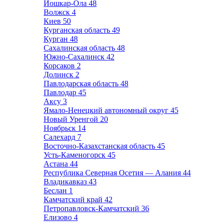
Йошкар-Ола
48
Волжск
4
Киев
50
Курганская область
49
Курган
48
Сахалинская область
48
Южно-Сахалинск
42
Корсаков
2
Долинск
2
Павлодарская область
48
Павлодар
45
Аксу
3
Ямало-Ненецкий автономный округ
45
Новый Уренгой
20
Ноябрьск
14
Салехард
7
Восточно-Казахстанская область
45
Усть-Каменогорск
45
Астана
44
Республика Северная Осетия — Алания
44
Владикавказ
43
Беслан
1
Камчатский край
42
Петропавловск-Камчатский
36
Елизово
4