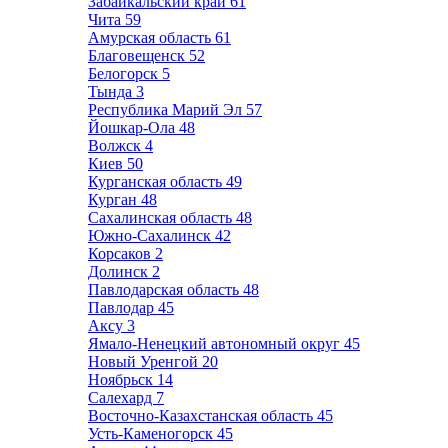
Забайкальский край
61
Чита
59
Амурская область
61
Благовещенск
52
Белогорск
5
Тында
3
Республика Марий Эл
57
Йошкар-Ола
48
Волжск
4
Киев
50
Курганская область
49
Курган
48
Сахалинская область
48
Южно-Сахалинск
42
Корсаков
2
Долинск
2
Павлодарская область
48
Павлодар
45
Аксу
3
Ямало-Ненецкий автономный округ
45
Новый Уренгой
20
Ноябрьск
14
Салехард
7
Восточно-Казахстанская область
45
Усть-Каменогорск
45