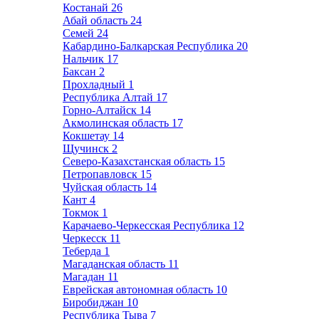
Костанай
26
Абай область
24
Семей
24
Кабардино-Балкарская Республика
20
Нальчик
17
Баксан
2
Прохладный
1
Республика Алтай
17
Горно-Алтайск
14
Акмолинская область
17
Кокшетау
14
Щучинск
2
Северо-Казахстанская область
15
Петропавловск
15
Чуйская область
14
Кант
4
Токмок
1
Карачаево-Черкесская Республика
12
Черкесск
11
Теберда
1
Магаданская область
11
Магадан
11
Еврейская автономная область
10
Биробиджан
10
Республика Тыва
7