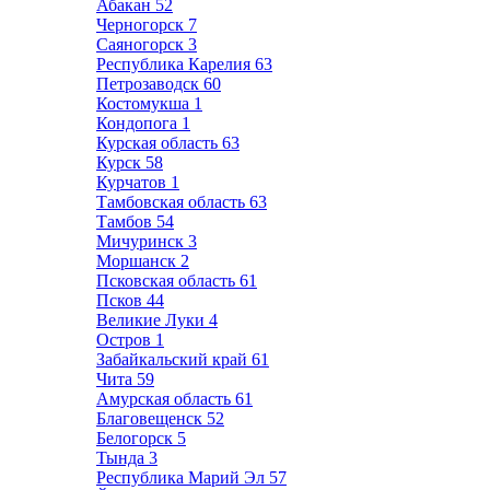
Абакан
52
Черногорск
7
Саяногорск
3
Республика Карелия
63
Петрозаводск
60
Костомукша
1
Кондопога
1
Курская область
63
Курск
58
Курчатов
1
Тамбовская область
63
Тамбов
54
Мичуринск
3
Моршанск
2
Псковская область
61
Псков
44
Великие Луки
4
Остров
1
Забайкальский край
61
Чита
59
Амурская область
61
Благовещенск
52
Белогорск
5
Тында
3
Республика Марий Эл
57