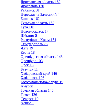
Ярославская область
162
Ярославль
120
Рыбинск
31
Переславль-Залесский
4
Бишкек
162
Тульская область
152
Тула
110
Новомосковск
17
Щёкино
6
Республика Крым
151
Симферополь
75
Ялта
19
Керчь
18
Оренбургская область
148
Оренбург
103
Орск
18
Бузулук
11
Хабаровский край
146
Хабаровск
126
Комсомольск-на-Амуре
19
Амурск
1
Томская область
145
Томск
126
Северск
10
Асино
1