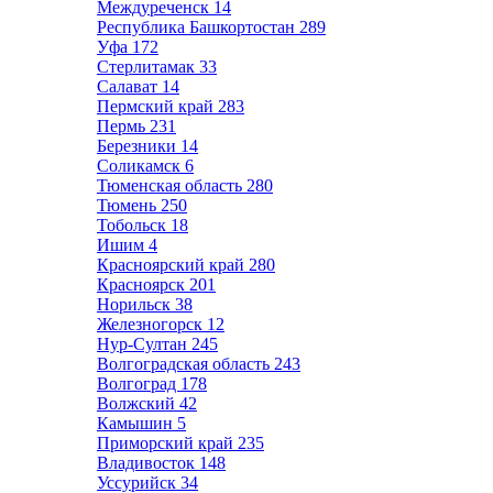
Междуреченск
14
Республика Башкортостан
289
Уфа
172
Стерлитамак
33
Салават
14
Пермский край
283
Пермь
231
Березники
14
Соликамск
6
Тюменская область
280
Тюмень
250
Тобольск
18
Ишим
4
Красноярский край
280
Красноярск
201
Норильск
38
Железногорск
12
Нур-Султан
245
Волгоградская область
243
Волгоград
178
Волжский
42
Камышин
5
Приморский край
235
Владивосток
148
Уссурийск
34