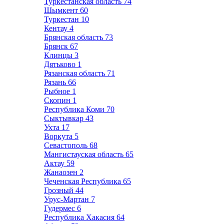
Туркестанская область
74
Шымкент
60
Туркестан
10
Кентау
4
Брянская область
73
Брянск
67
Клинцы
3
Дятьково
1
Рязанская область
71
Рязань
66
Рыбное
1
Скопин
1
Республика Коми
70
Сыктывкар
43
Ухта
17
Воркута
5
Севастополь
68
Мангистауская область
65
Актау
59
Жанаозен
2
Чеченская Республика
65
Грозный
44
Урус-Мартан
7
Гудермес
6
Республика Хакасия
64