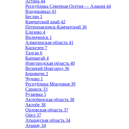
Астана
44
Республика Северная Осетия — Алания
44
Владикавказ
43
Беслан
1
Камчатский край
42
Петропавловск-Камчатский
36
Елизово
4
Вилючинск
1
Алматинская область
41
Каскелен
7
Талгар
6
Капшагай
4
Новгородская область
40
Великий Новгород
36
Боровичи
2
Чудово
1
Республика Мордовия
39
Саранск
33
Рузаевка
5
Актюбинская область
38
Актобе
38
Орловская область
37
Орел
37
Атырауская область
34
Атырау
34