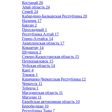
Костанай
26
Абай область
24
Семей
24
Кабардино-Балкарская Республика
20
Нальчик
17
Баксан
2
Прохладный
1
Республика Алтай
17
Горно-Алтайск
14
Акмолинская область
17
Кокшетау
14
Щучинск
2
Северо-Казахстанская область
15
Петропавловск
15
Чуйская область
14
Кант
4
Токмок
1
Карачаево-Черкесская Республика
12
Черкесск
11
Теберда
1
Магаданская область
11
Магадан
11
Еврейская автономная область
10
Биробиджан
10
Республика Тыва
7