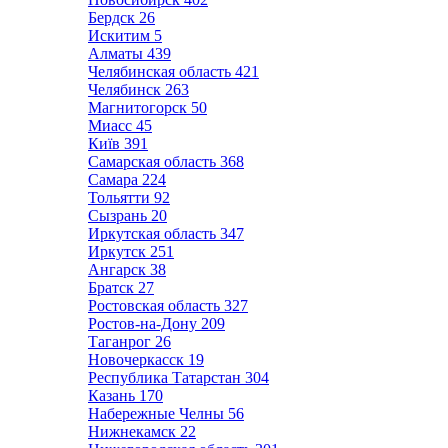
Бердск
26
Искитим
5
Алматы
439
Челябинская область
421
Челябинск
263
Магнитогорск
50
Миасс
45
Київ
391
Самарская область
368
Самара
224
Тольятти
92
Сызрань
20
Иркутская область
347
Иркутск
251
Ангарск
38
Братск
27
Ростовская область
327
Ростов-на-Дону
209
Таганрог
26
Новочеркасск
19
Республика Татарстан
304
Казань
170
Набережные Челны
56
Нижнекамск
22