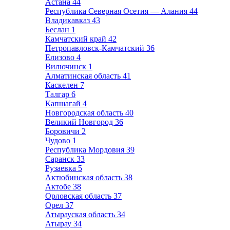
Астана
44
Республика Северная Осетия — Алания
44
Владикавказ
43
Беслан
1
Камчатский край
42
Петропавловск-Камчатский
36
Елизово
4
Вилючинск
1
Алматинская область
41
Каскелен
7
Талгар
6
Капшагай
4
Новгородская область
40
Великий Новгород
36
Боровичи
2
Чудово
1
Республика Мордовия
39
Саранск
33
Рузаевка
5
Актюбинская область
38
Актобе
38
Орловская область
37
Орел
37
Атырауская область
34
Атырау
34