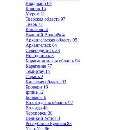
Владимир
69
Ковров
15
Муром
11
Тверская область
97
Тверь
78
Конаково
4
Вышний Волочёк
4
Архангельская область
95
Архангельск
64
Северодвинск
28
Новодвинск
3
Карагандинская область
94
Караганда
77
Темиртау
14
Сарань
2
Киевская область
93
Бровари
18
Ірпінь
12
Бровары
6
Вологодская область
92
Вологда
48
Череповец
38
Великий Устюг
3
Республика Бурятия
88
Улан-Удэ
86