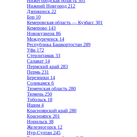
Нижегородская область
301
Нижний Новгород
212
Дзержинск
22
Бор
10
Кемеровская область — Кузбасс
301
Кемерово
143
Новокузнецк
86
Междуреченск
14
Республика Башкортостан
289
Уфа
172
Стерлитамак
33
Салават
14
Пермский край
283
Пермь
231
Березники
14
Соликамск
6
Тюменская область
280
Тюмень
250
Тобольск
18
Ишим
4
Красноярский край
280
Красноярск
201
Норильск
38
Железногорск
12
Нур-Султан
245