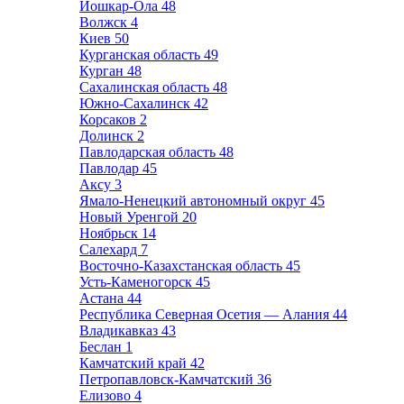
Йошкар-Ола
48
Волжск
4
Киев
50
Курганская область
49
Курган
48
Сахалинская область
48
Южно-Сахалинск
42
Корсаков
2
Долинск
2
Павлодарская область
48
Павлодар
45
Аксу
3
Ямало-Ненецкий автономный округ
45
Новый Уренгой
20
Ноябрьск
14
Салехард
7
Восточно-Казахстанская область
45
Усть-Каменогорск
45
Астана
44
Республика Северная Осетия — Алания
44
Владикавказ
43
Беслан
1
Камчатский край
42
Петропавловск-Камчатский
36
Елизово
4