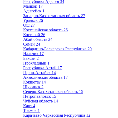
Республика Адыгея
34
Майкоп
17
Адыгейск
1
Западно-Казахстанская область
27
Уральск
26
Ош
27
Костанайская область
26
Костанай
26
Абай область
24
Семей
24
Кабардино-Балкарская Республика
20
Нальчик
17
Баксан
2
Прохладный
1
Республика Алтай
17
Горно-Алтайск
14
Акмолинская область
17
Кокшетау
14
Щучинск
2
Северо-Казахстанская область
15
Петропавловск
15
Чуйская область
14
Кант
4
Токмок
1
Карачаево-Черкесская Республика
12