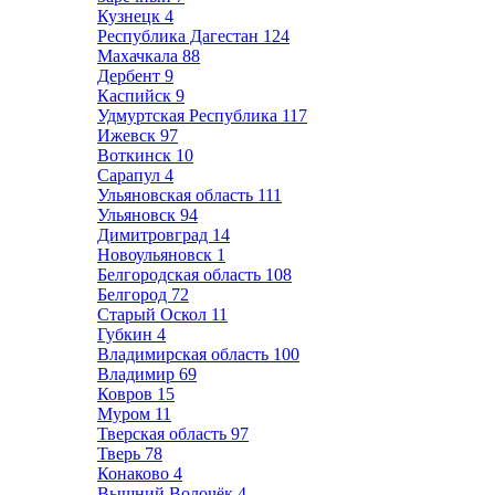
Кузнецк
4
Республика Дагестан
124
Махачкала
88
Дербент
9
Каспийск
9
Удмуртская Республика
117
Ижевск
97
Воткинск
10
Сарапул
4
Ульяновская область
111
Ульяновск
94
Димитровград
14
Новоульяновск
1
Белгородская область
108
Белгород
72
Старый Оскол
11
Губкин
4
Владимирская область
100
Владимир
69
Ковров
15
Муром
11
Тверская область
97
Тверь
78
Конаково
4
Вышний Волочёк
4