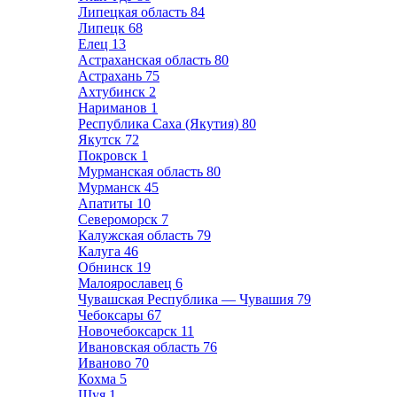
Липецкая область
84
Липецк
68
Елец
13
Астраханская область
80
Астрахань
75
Ахтубинск
2
Нариманов
1
Республика Саха (Якутия)
80
Якутск
72
Покровск
1
Мурманская область
80
Мурманск
45
Апатиты
10
Североморск
7
Калужская область
79
Калуга
46
Обнинск
19
Малоярославец
6
Чувашская Республика — Чувашия
79
Чебоксары
67
Новочебоксарск
11
Ивановская область
76
Иваново
70
Кохма
5
Шуя
1