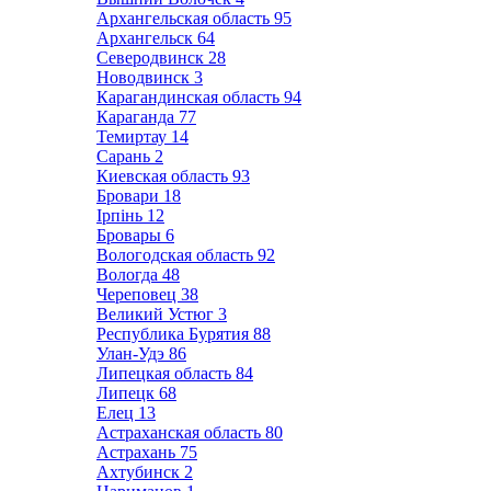
Архангельская область
95
Архангельск
64
Северодвинск
28
Новодвинск
3
Карагандинская область
94
Караганда
77
Темиртау
14
Сарань
2
Киевская область
93
Бровари
18
Ірпінь
12
Бровары
6
Вологодская область
92
Вологда
48
Череповец
38
Великий Устюг
3
Республика Бурятия
88
Улан-Удэ
86
Липецкая область
84
Липецк
68
Елец
13
Астраханская область
80
Астрахань
75
Ахтубинск
2