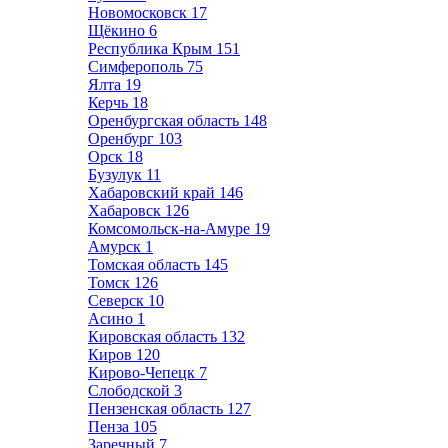
Новомосковск
17
Щёкино
6
Республика Крым
151
Симферополь
75
Ялта
19
Керчь
18
Оренбургская область
148
Оренбург
103
Орск
18
Бузулук
11
Хабаровский край
146
Хабаровск
126
Комсомольск-на-Амуре
19
Амурск
1
Томская область
145
Томск
126
Северск
10
Асино
1
Кировская область
132
Киров
120
Кирово-Чепецк
7
Слободской
3
Пензенская область
127
Пенза
105
Заречный
7