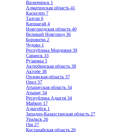
Вилючинск
1
Алматинская область
41
Каскелен
7
Талгар
6
Капшагай
4
Новгородская область
40
Великий Новгород
36
Боровичи
2
Чудово
1
Республика Мордовия
39
Саранск
33
Рузаевка
5
Актюбинская область
38
Актобе
38
Орловская область
37
Орел
37
Атырауская область
34
Атырау
34
Республика Адыгея
34
Майкоп
17
Адыгейск
1
Западно-Казахстанская область
27
Уральск
26
Ош
27
Костанайская область
26