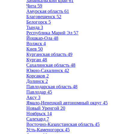
Забайкальский край
61
Чита
59
Амурская область
61
Благовещенск
52
Белогорск
5
Тында
3
Республика Марий Эл
57
Йошкар-Ола
48
Волжск
4
Киев
50
Курганская область
49
Курган
48
Сахалинская область
48
Южно-Сахалинск
42
Корсаков
2
Долинск
2
Павлодарская область
48
Павлодар
45
Аксу
3
Ямало-Ненецкий автономный округ
45
Новый Уренгой
20
Ноябрьск
14
Салехард
7
Восточно-Казахстанская область
45
Усть-Каменогорск
45