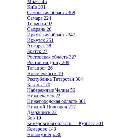
Миасс
45
Київ
391
Самарская область
368
Самара
224
Тольятти
92
Сызрань
20
Иркутская область
347
Иркутск
251
Ангарск
38
Братск
27
Ростовская область
327
Ростов-на-Дону
209
Таганрог
26
Новочеркасск
19
Республика Татарстан
304
Казань
170
Набережные Челны
56
Нижнекамск
22
Нижегородская область
301
Нижний Новгород
212
Дзержинск
22
Бор
10
Кемеровская область — Кузбасс
301
Кемерово
143
Новокузнецк
86