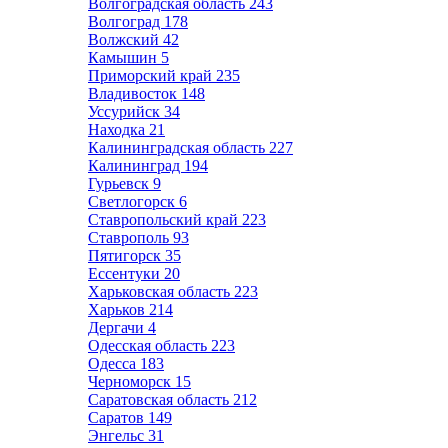
Волгоградская область
243
Волгоград
178
Волжский
42
Камышин
5
Приморский край
235
Владивосток
148
Уссурийск
34
Находка
21
Калининградская область
227
Калининград
194
Гурьевск
9
Светлогорск
6
Ставропольский край
223
Ставрополь
93
Пятигорск
35
Ессентуки
20
Харьковская область
223
Харьков
214
Дергачи
4
Одесская область
223
Одесса
183
Черноморск
15
Саратовская область
212
Саратов
149
Энгельс
31