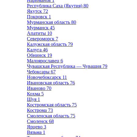
Нариманов
1
Республика Саха (Якутия)
80
Якутск
72
Покровск
1
Мурманская область
80
Мурманск
45
Апатиты
10
Североморск
7
Калужская область
79
Калуга
46
Обнинск
19
Малоярославец
6
Чувашская Республика — Чувашия
79
Чебоксары
67
Новочебоксарск
11
Ивановская область
76
Иваново
70
Кохма
5
Шуя
1
Костромская область
75
Кострома
73
Смоленская область
75
Смоленск
68
Ярцево
3
Вязьма
1