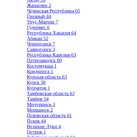
Жанаозен
2
Чеченская Республика
65
Грозный
44
Урус-Мартан
7
Гудермес
6
Республика Хакасия
64
Абакан
52
Черногорск
7
Саяногорск
3
Республика Карелия
63
Петрозаводск
60
Костомукша
1
Кондопога
1
Курская область
63
Курск
58
Курчатов
1
Тамбовская область
63
Тамбов
54
Мичуринск
3
Моршанск
2
Псковская область
61
Псков
44
Великие Луки
4
Остров
1