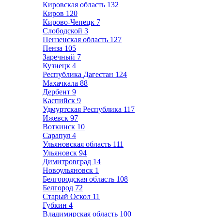
Кировская область
132
Киров
120
Кирово-Чепецк
7
Слободской
3
Пензенская область
127
Пенза
105
Заречный
7
Кузнецк
4
Республика Дагестан
124
Махачкала
88
Дербент
9
Каспийск
9
Удмуртская Республика
117
Ижевск
97
Воткинск
10
Сарапул
4
Ульяновская область
111
Ульяновск
94
Димитровград
14
Новоульяновск
1
Белгородская область
108
Белгород
72
Старый Оскол
11
Губкин
4
Владимирская область
100