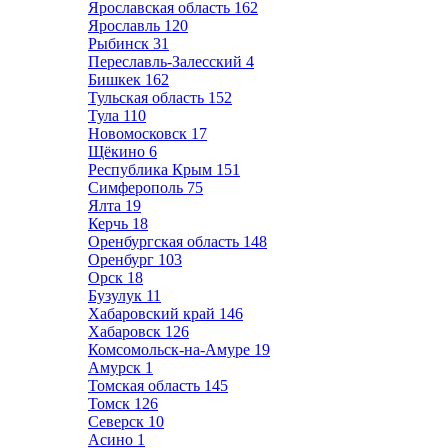
Ярославская область
162
Ярославль
120
Рыбинск
31
Переславль-Залесский
4
Бишкек
162
Тульская область
152
Тула
110
Новомосковск
17
Щёкино
6
Республика Крым
151
Симферополь
75
Ялта
19
Керчь
18
Оренбургская область
148
Оренбург
103
Орск
18
Бузулук
11
Хабаровский край
146
Хабаровск
126
Комсомольск-на-Амуре
19
Амурск
1
Томская область
145
Томск
126
Северск
10
Асино
1