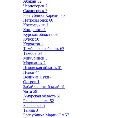
Абакан
52
Черногорск
7
Саяногорск
3
Республика Карелия
63
Петрозаводск
60
Костомукша
1
Кондопога
1
Курская область
63
Курск
58
Курчатов
1
Тамбовская область
63
Тамбов
54
Мичуринск
3
Моршанск
2
Псковская область
61
Псков
44
Великие Луки
4
Остров
1
Забайкальский край
61
Чита
59
Амурская область
61
Благовещенск
52
Белогорск
5
Тында
3
Республика Марий Эл
57