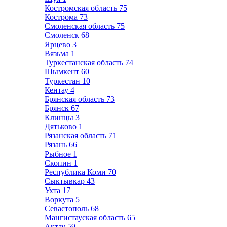
Костромская область
75
Кострома
73
Смоленская область
75
Смоленск
68
Ярцево
3
Вязьма
1
Туркестанская область
74
Шымкент
60
Туркестан
10
Кентау
4
Брянская область
73
Брянск
67
Клинцы
3
Дятьково
1
Рязанская область
71
Рязань
66
Рыбное
1
Скопин
1
Республика Коми
70
Сыктывкар
43
Ухта
17
Воркута
5
Севастополь
68
Мангистауская область
65
Актау
59