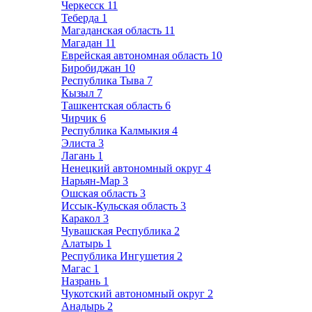
Черкесск
11
Теберда
1
Магаданская область
11
Магадан
11
Еврейская автономная область
10
Биробиджан
10
Республика Тыва
7
Кызыл
7
Ташкентская область
6
Чирчик
6
Республика Калмыкия
4
Элиста
3
Лагань
1
Ненецкий автономный округ
4
Нарьян-Мар
3
Ошская область
3
Иссык-Кульская область
3
Каракол
3
Чувашская Республика
2
Алатырь
1
Республика Ингушетия
2
Магас
1
Назрань
1
Чукотский автономный округ
2
Анадырь
2