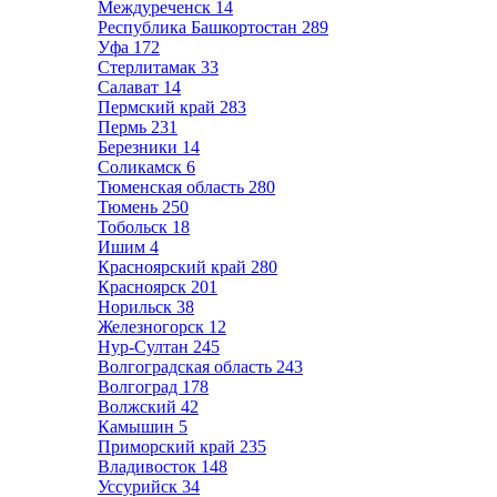
Междуреченск
14
Республика Башкортостан
289
Уфа
172
Стерлитамак
33
Салават
14
Пермский край
283
Пермь
231
Березники
14
Соликамск
6
Тюменская область
280
Тюмень
250
Тобольск
18
Ишим
4
Красноярский край
280
Красноярск
201
Норильск
38
Железногорск
12
Нур-Султан
245
Волгоградская область
243
Волгоград
178
Волжский
42
Камышин
5
Приморский край
235
Владивосток
148
Уссурийск
34