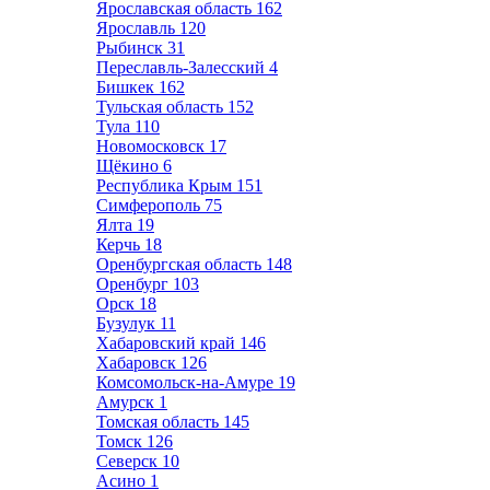
Ярославская область
162
Ярославль
120
Рыбинск
31
Переславль-Залесский
4
Бишкек
162
Тульская область
152
Тула
110
Новомосковск
17
Щёкино
6
Республика Крым
151
Симферополь
75
Ялта
19
Керчь
18
Оренбургская область
148
Оренбург
103
Орск
18
Бузулук
11
Хабаровский край
146
Хабаровск
126
Комсомольск-на-Амуре
19
Амурск
1
Томская область
145
Томск
126
Северск
10
Асино
1