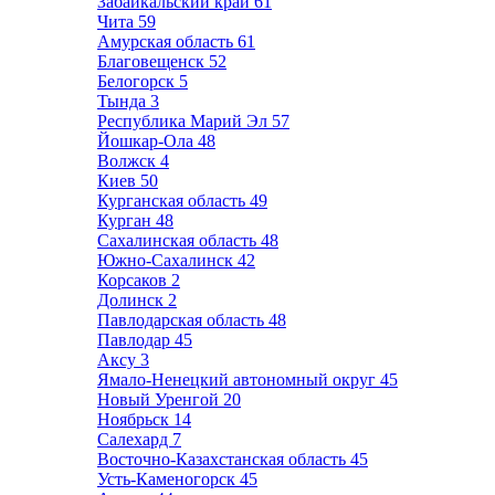
Забайкальский край
61
Чита
59
Амурская область
61
Благовещенск
52
Белогорск
5
Тында
3
Республика Марий Эл
57
Йошкар-Ола
48
Волжск
4
Киев
50
Курганская область
49
Курган
48
Сахалинская область
48
Южно-Сахалинск
42
Корсаков
2
Долинск
2
Павлодарская область
48
Павлодар
45
Аксу
3
Ямало-Ненецкий автономный округ
45
Новый Уренгой
20
Ноябрьск
14
Салехард
7
Восточно-Казахстанская область
45
Усть-Каменогорск
45