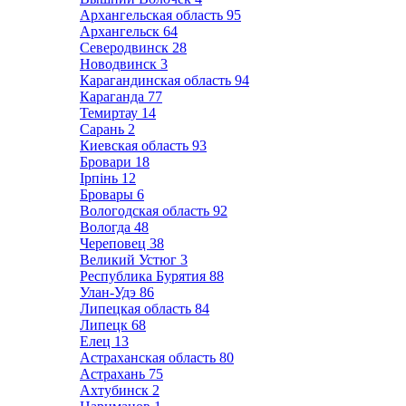
Архангельская область
95
Архангельск
64
Северодвинск
28
Новодвинск
3
Карагандинская область
94
Караганда
77
Темиртау
14
Сарань
2
Киевская область
93
Бровари
18
Ірпінь
12
Бровары
6
Вологодская область
92
Вологда
48
Череповец
38
Великий Устюг
3
Республика Бурятия
88
Улан-Удэ
86
Липецкая область
84
Липецк
68
Елец
13
Астраханская область
80
Астрахань
75
Ахтубинск
2