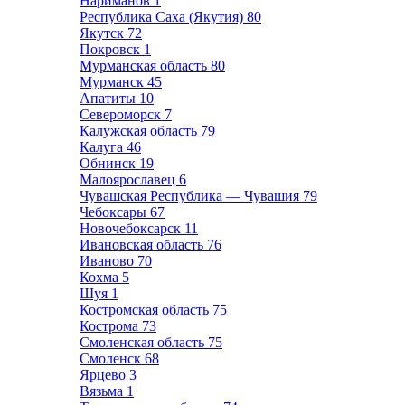
Нариманов
1
Республика Саха (Якутия)
80
Якутск
72
Покровск
1
Мурманская область
80
Мурманск
45
Апатиты
10
Североморск
7
Калужская область
79
Калуга
46
Обнинск
19
Малоярославец
6
Чувашская Республика — Чувашия
79
Чебоксары
67
Новочебоксарск
11
Ивановская область
76
Иваново
70
Кохма
5
Шуя
1
Костромская область
75
Кострома
73
Смоленская область
75
Смоленск
68
Ярцево
3
Вязьма
1