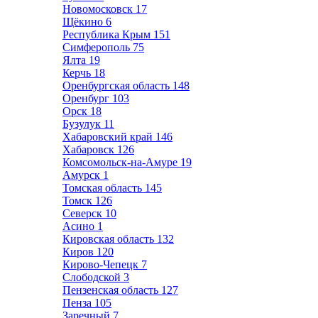
Новомосковск
17
Щёкино
6
Республика Крым
151
Симферополь
75
Ялта
19
Керчь
18
Оренбургская область
148
Оренбург
103
Орск
18
Бузулук
11
Хабаровский край
146
Хабаровск
126
Комсомольск-на-Амуре
19
Амурск
1
Томская область
145
Томск
126
Северск
10
Асино
1
Кировская область
132
Киров
120
Кирово-Чепецк
7
Слободской
3
Пензенская область
127
Пенза
105
Заречный
7