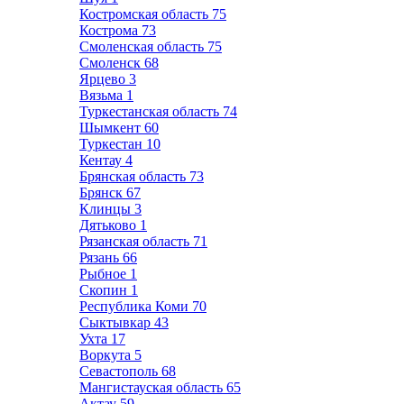
Костромская область
75
Кострома
73
Смоленская область
75
Смоленск
68
Ярцево
3
Вязьма
1
Туркестанская область
74
Шымкент
60
Туркестан
10
Кентау
4
Брянская область
73
Брянск
67
Клинцы
3
Дятьково
1
Рязанская область
71
Рязань
66
Рыбное
1
Скопин
1
Республика Коми
70
Сыктывкар
43
Ухта
17
Воркута
5
Севастополь
68
Мангистауская область
65
Актау
59