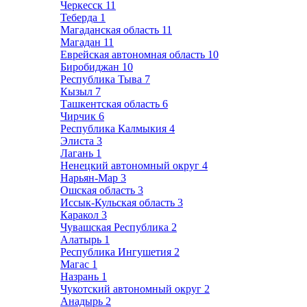
Черкесск
11
Теберда
1
Магаданская область
11
Магадан
11
Еврейская автономная область
10
Биробиджан
10
Республика Тыва
7
Кызыл
7
Ташкентская область
6
Чирчик
6
Республика Калмыкия
4
Элиста
3
Лагань
1
Ненецкий автономный округ
4
Нарьян-Мар
3
Ошская область
3
Иссык-Кульская область
3
Каракол
3
Чувашская Республика
2
Алатырь
1
Республика Ингушетия
2
Магас
1
Назрань
1
Чукотский автономный округ
2
Анадырь
2