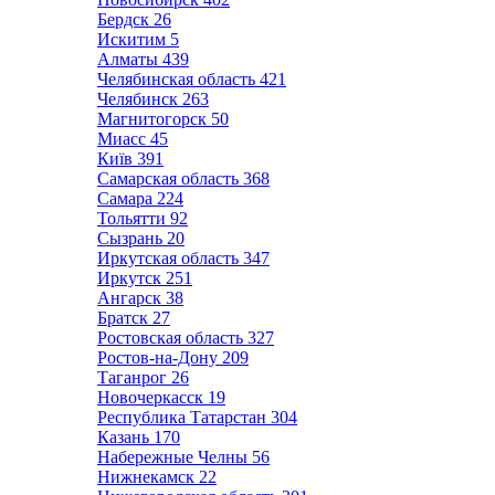
Бердск
26
Искитим
5
Алматы
439
Челябинская область
421
Челябинск
263
Магнитогорск
50
Миасс
45
Київ
391
Самарская область
368
Самара
224
Тольятти
92
Сызрань
20
Иркутская область
347
Иркутск
251
Ангарск
38
Братск
27
Ростовская область
327
Ростов-на-Дону
209
Таганрог
26
Новочеркасск
19
Республика Татарстан
304
Казань
170
Набережные Челны
56
Нижнекамск
22