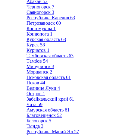
Абакан
52
Черногорск
7
Саяногорск
3
Республика Карелия
63
Петрозаводск
60
Костомукша
1
Кондопога
1
Курская область
63
Курск
58
Курчатов
1
Тамбовская область
63
Тамбов
54
Мичуринск
3
Моршанск
2
Псковская область
61
Псков
44
Великие Луки
4
Остров
1
Забайкальский край
61
Чита
59
Амурская область
61
Благовещенск
52
Белогорск
5
Тында
3
Республика Марий Эл
57