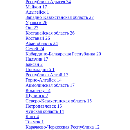
Республика Адыгея
34
Майкоп
17
Адыгейск
1
Западно-Казахстанская область
27
Уральск
26
Ош
27
Костанайская область
26
Костанай
26
Абай область
24
Семей
24
Кабардино-Балкарская Республика
20
Нальчик
17
Баксан
2
Прохладный
1
Республика Алтай
17
Горно-Алтайск
14
Акмолинская область
17
Кокшетау
14
Щучинск
2
Северо-Казахстанская область
15
Петропавловск
15
Чуйская область
14
Кант
4
Токмок
1
Карачаево-Черкесская Республика
12