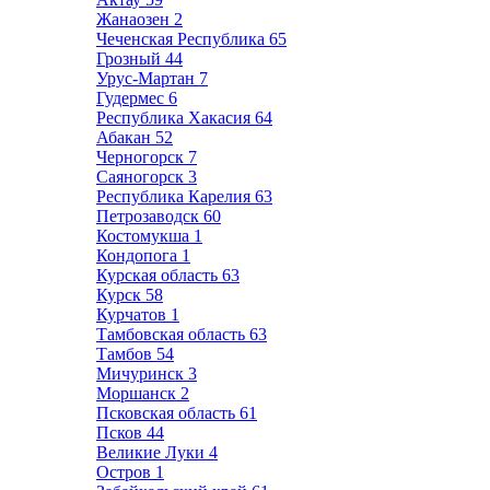
Жанаозен
2
Чеченская Республика
65
Грозный
44
Урус-Мартан
7
Гудермес
6
Республика Хакасия
64
Абакан
52
Черногорск
7
Саяногорск
3
Республика Карелия
63
Петрозаводск
60
Костомукша
1
Кондопога
1
Курская область
63
Курск
58
Курчатов
1
Тамбовская область
63
Тамбов
54
Мичуринск
3
Моршанск
2
Псковская область
61
Псков
44
Великие Луки
4
Остров
1