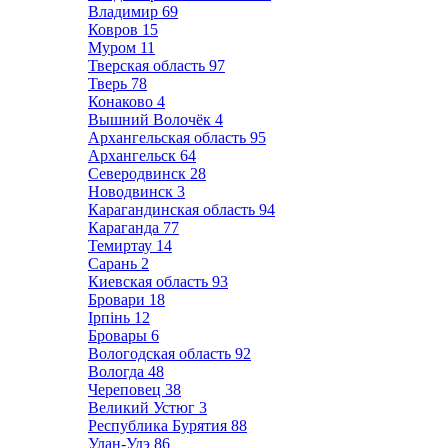
Владимир
69
Ковров
15
Муром
11
Тверская область
97
Тверь
78
Конаково
4
Вышний Волочёк
4
Архангельская область
95
Архангельск
64
Северодвинск
28
Новодвинск
3
Карагандинская область
94
Караганда
77
Темиртау
14
Сарань
2
Киевская область
93
Бровари
18
Ірпінь
12
Бровары
6
Вологодская область
92
Вологда
48
Череповец
38
Великий Устюг
3
Республика Бурятия
88
Улан-Удэ
86