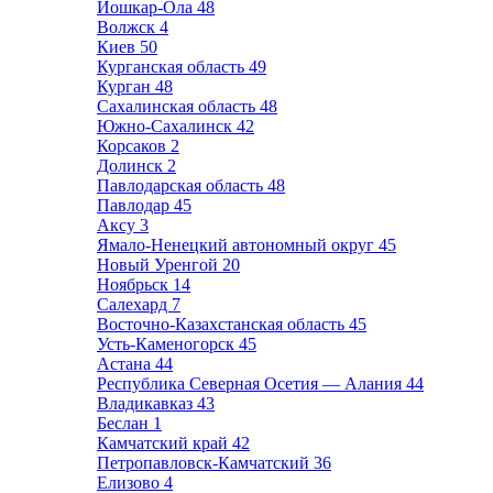
Йошкар-Ола
48
Волжск
4
Киев
50
Курганская область
49
Курган
48
Сахалинская область
48
Южно-Сахалинск
42
Корсаков
2
Долинск
2
Павлодарская область
48
Павлодар
45
Аксу
3
Ямало-Ненецкий автономный округ
45
Новый Уренгой
20
Ноябрьск
14
Салехард
7
Восточно-Казахстанская область
45
Усть-Каменогорск
45
Астана
44
Республика Северная Осетия — Алания
44
Владикавказ
43
Беслан
1
Камчатский край
42
Петропавловск-Камчатский
36
Елизово
4