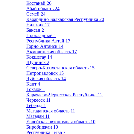
Костанай
26
Абай область
24
Семей
24
Кабардино-Балкарская Республика
20
Нальчик
17
Баксан
2
Прохладный
1
Республика Алтай
17
Горно-Алтайск
14
Акмолинская область
17
Кокшетау
14
Щучинск
2
Северо-Казахстанская область
15
Петропавловск
15
Чуйская область
14
Кант
4
Токмок
1
Карачаево-Черкесская Республика
12
Черкесск
11
Теберда
1
Магаданская область
11
Магадан
11
Еврейская автономная область
10
Биробиджан
10
Республика Тыва
7