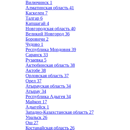
Вилючинск
1
Алматинская область
41
Каскелен
7
Талгар
6
Капшагай
4
Новгородская область
40
Великий Новгород
36
Боровичи
2
Чудово
1
Республика Мордовия
39
Саранск
33
Рузаевка
5
Актюбинская область
38
Актобе
38
Орловская область
37
Орел
37
Атырауская область
34
Атырау
34
Республика Адыгея
34
Майкоп
17
Адыгейск
1
Западно-Казахстанская область
27
Уральск
26
Ош
27
Костанайская область
26