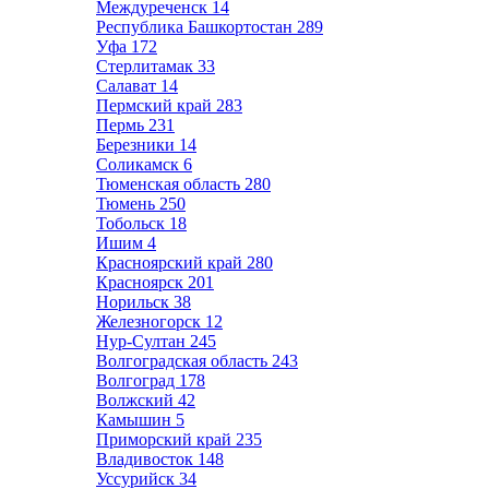
Междуреченск
14
Республика Башкортостан
289
Уфа
172
Стерлитамак
33
Салават
14
Пермский край
283
Пермь
231
Березники
14
Соликамск
6
Тюменская область
280
Тюмень
250
Тобольск
18
Ишим
4
Красноярский край
280
Красноярск
201
Норильск
38
Железногорск
12
Нур-Султан
245
Волгоградская область
243
Волгоград
178
Волжский
42
Камышин
5
Приморский край
235
Владивосток
148
Уссурийск
34