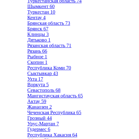
Туркестанская область
74
Шымкент
60
Туркестан
10
Кентау
4
Брянская область
73
Брянск
67
Клинцы
3
Дятьково
1
Рязанская область
71
Рязань
66
Рыбное
1
Скопин
1
Республика Коми
70
Сыктывкар
43
Ухта
17
Воркута
5
Севастополь
68
Мангистауская область
65
Актау
59
Жанаозен
2
Чеченская Республика
65
Грозный
44
Урус-Мартан
7
Гудермес
6
Республика Хакасия
64