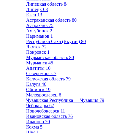
Липецкая область
84
Липецк
68
Елец
13
Астраханская область
80
Астрахань
75
Ахтубинск
2
Нариманов
1
Республика Саха (Якутия)
80
Якутск
72
Покровск
1
Мурманская область
80
Мурманск
45
Апатиты
10
Североморск
7
Калужская область
79
Калуга
46
Обнинск
19
Малоярославец
6
Чувашская Республика — Чувашия
79
Чебоксары
67
Новочебоксарск
11
Ивановская область
76
Иваново
70
Кохма
5
Шуя
1