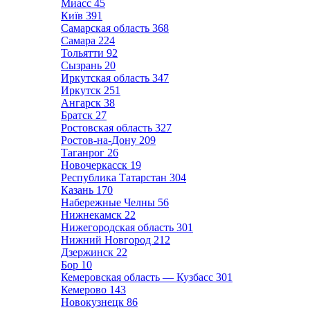
Миасс
45
Київ
391
Самарская область
368
Самара
224
Тольятти
92
Сызрань
20
Иркутская область
347
Иркутск
251
Ангарск
38
Братск
27
Ростовская область
327
Ростов-на-Дону
209
Таганрог
26
Новочеркасск
19
Республика Татарстан
304
Казань
170
Набережные Челны
56
Нижнекамск
22
Нижегородская область
301
Нижний Новгород
212
Дзержинск
22
Бор
10
Кемеровская область — Кузбасс
301
Кемерово
143
Новокузнецк
86