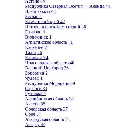
Астана
44
Республика Северная Осетия — Алания
44
Владикавказ
43
Беслан
1
Камчатский край
42
Петропавловск-Камчатский
36
Елизово
4
Вилючинск
1
Алматинская область
41
Каскелен
7
Талгар
6
Капшагай
4
Новгородская область
40
Великий Новгород
36
Боровичи
2
Чудово
1
Республика Мордовия
39
Саранск
33
Рузаевка
5
Актюбинская область
38
Актобе
38
Орловская область
37
Орел
37
Атырауская область
34
Атырау
34