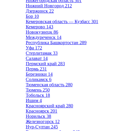
Нижегородская область
301
Нижний Новгород
212
Дзержинск
22
Бор
10
Кемеровская область — Кузбасс
301
Кемерово
143
Новокузнецк
86
Междуреченск
14
Республика Башкортостан
289
Уфа
172
Стерлитамак
33
Салават
14
Пермский край
283
Пермь
231
Березники
14
Соликамск
6
Тюменская область
280
Тюмень
250
Тобольск
18
Ишим
4
Красноярский край
280
Красноярск
201
Норильск
38
Железногорск
12
Нур-Султан
245