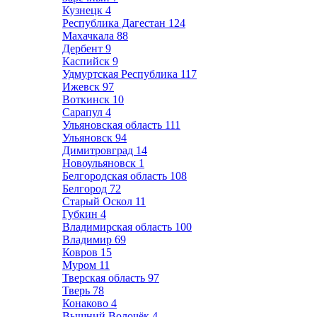
Кузнецк
4
Республика Дагестан
124
Махачкала
88
Дербент
9
Каспийск
9
Удмуртская Республика
117
Ижевск
97
Воткинск
10
Сарапул
4
Ульяновская область
111
Ульяновск
94
Димитровград
14
Новоульяновск
1
Белгородская область
108
Белгород
72
Старый Оскол
11
Губкин
4
Владимирская область
100
Владимир
69
Ковров
15
Муром
11
Тверская область
97
Тверь
78
Конаково
4
Вышний Волочёк
4