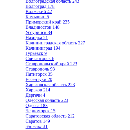
Волгоградская область
243
Волгоград
178
Волжский
42
Камышин
5
Приморский край
235
Владивосток
148
Уссурийск
34
Находка
21
Калининградская область
227
Калининград
194
Гурьевск
9
Светлогорск
6
Ставропольский край
223
Ставрополь
93
Пятигорск
35
Ессентуки
20
Харьковская область
223
Харьков
214
Дергачи
4
Одесская область
223
Одесса
183
Черноморск
15
Саратовская область
212
Саратов
149
Энгельс
31