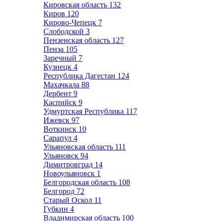
Кировская область
132
Киров
120
Кирово-Чепецк
7
Слободской
3
Пензенская область
127
Пенза
105
Заречный
7
Кузнецк
4
Республика Дагестан
124
Махачкала
88
Дербент
9
Каспийск
9
Удмуртская Республика
117
Ижевск
97
Воткинск
10
Сарапул
4
Ульяновская область
111
Ульяновск
94
Димитровград
14
Новоульяновск
1
Белгородская область
108
Белгород
72
Старый Оскол
11
Губкин
4
Владимирская область
100