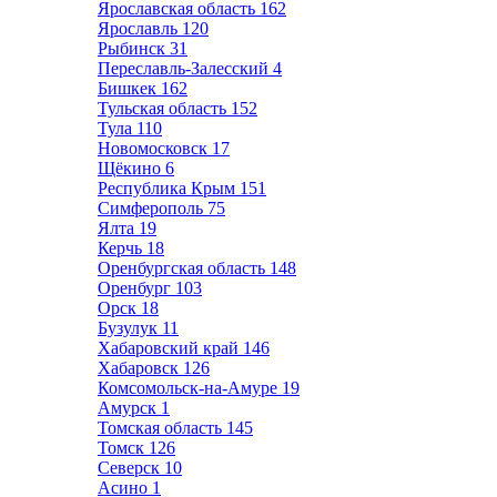
Ярославская область
162
Ярославль
120
Рыбинск
31
Переславль-Залесский
4
Бишкек
162
Тульская область
152
Тула
110
Новомосковск
17
Щёкино
6
Республика Крым
151
Симферополь
75
Ялта
19
Керчь
18
Оренбургская область
148
Оренбург
103
Орск
18
Бузулук
11
Хабаровский край
146
Хабаровск
126
Комсомольск-на-Амуре
19
Амурск
1
Томская область
145
Томск
126
Северск
10
Асино
1