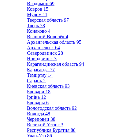
Владимир
69
Ковров
15
Муром
11
Тверская область
97
Тверь
78
Конаково
4
Вышний Волочёк
4
Архангельская область
95
Архангельск
64
Северодвинск
28
Новодвинск
3
Карагандинская область
94
Караганда
77
Темиртау
14
Сарань
2
Киевская область
93
Бровари
18
Ірпінь
12
Бровары
6
Вологодская область
92
Вологда
48
Череповец
38
Великий Устюг
3
Республика Бурятия
88
Улан-Удэ
86