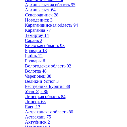
Архангельская область
95
Архангельск
64
Северодвинск
28
Новодвинск
3
Карагандинская область
94
Караганда
77
Темиртау
14
Сарань
2
Киевская область
93
Бровари
18
Ірпінь
12
Бровары
6
Вологодская область
92
Вологда
48
Череповец
38
Великий Устюг
3
Республика Бурятия
88
Улан-Удэ
86
Липецкая область
84
Липецк
68
Елец
13
Астраханская область
80
Астрахань
75
Ахтубинск
2