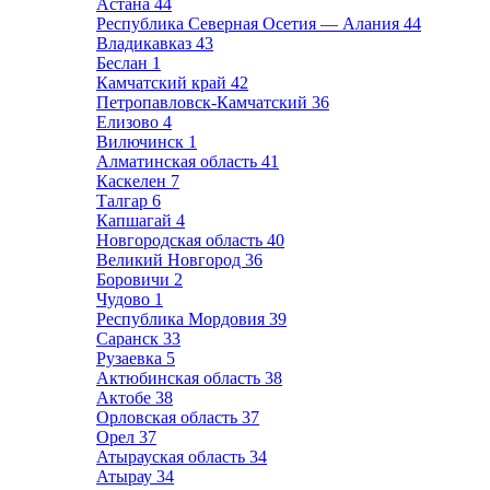
Астана
44
Республика Северная Осетия — Алания
44
Владикавказ
43
Беслан
1
Камчатский край
42
Петропавловск-Камчатский
36
Елизово
4
Вилючинск
1
Алматинская область
41
Каскелен
7
Талгар
6
Капшагай
4
Новгородская область
40
Великий Новгород
36
Боровичи
2
Чудово
1
Республика Мордовия
39
Саранск
33
Рузаевка
5
Актюбинская область
38
Актобе
38
Орловская область
37
Орел
37
Атырауская область
34
Атырау
34