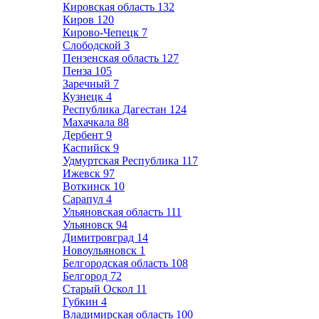
Кировская область
132
Киров
120
Кирово-Чепецк
7
Слободской
3
Пензенская область
127
Пенза
105
Заречный
7
Кузнецк
4
Республика Дагестан
124
Махачкала
88
Дербент
9
Каспийск
9
Удмуртская Республика
117
Ижевск
97
Воткинск
10
Сарапул
4
Ульяновская область
111
Ульяновск
94
Димитровград
14
Новоульяновск
1
Белгородская область
108
Белгород
72
Старый Оскол
11
Губкин
4
Владимирская область
100