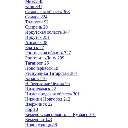
Миасс
45
Київ
391
Самарская область
368
Самара
224
Тольятти
92
Сызрань
20
Иркутская область
347
Иркутск
251
Ангарск
38
Братск
27
Ростовская область
327
Ростов-на-Дону
209
Таганрог
26
Новочеркасск
19
Республика Татарстан
304
Казань
170
Набережные Челны
56
Нижнекамск
22
Нижегородская область
301
Нижний Новгород
212
Дзержинск
22
Бор
10
Кемеровская область — Кузбасс
301
Кемерово
143
Новокузнецк
86