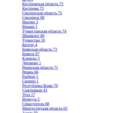
Костромская область
75
Кострома
73
Смоленская область
75
Смоленск
68
Ярцево
3
Вязьма
1
Туркестанская область
74
Шымкент
60
Туркестан
10
Кентау
4
Брянская область
73
Брянск
67
Клинцы
3
Дятьково
1
Рязанская область
71
Рязань
66
Рыбное
1
Скопин
1
Республика Коми
70
Сыктывкар
43
Ухта
17
Воркута
5
Севастополь
68
Мангистауская область
65
Актау
59