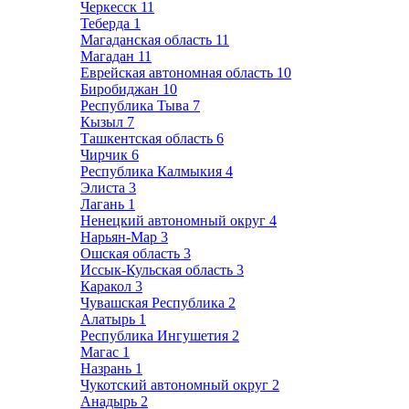
Черкесск
11
Теберда
1
Магаданская область
11
Магадан
11
Еврейская автономная область
10
Биробиджан
10
Республика Тыва
7
Кызыл
7
Ташкентская область
6
Чирчик
6
Республика Калмыкия
4
Элиста
3
Лагань
1
Ненецкий автономный округ
4
Нарьян-Мар
3
Ошская область
3
Иссык-Кульская область
3
Каракол
3
Чувашская Республика
2
Алатырь
1
Республика Ингушетия
2
Магас
1
Назрань
1
Чукотский автономный округ
2
Анадырь
2