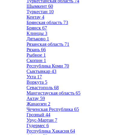
Туркестанская область
74
Шымкент
60
Туркестан
10
Кентау
4
Брянская область
73
Брянск
67
Клинцы
3
Дятьково
1
Рязанская область
71
Рязань
66
Рыбное
1
Скопин
1
Республика Коми
70
Сыктывкар
43
Ухта
17
Воркута
5
Севастополь
68
Мангистауская область
65
Актау
59
Жанаозен
2
Чеченская Республика
65
Грозный
44
Урус-Мартан
7
Гудермес
6
Республика Хакасия
64