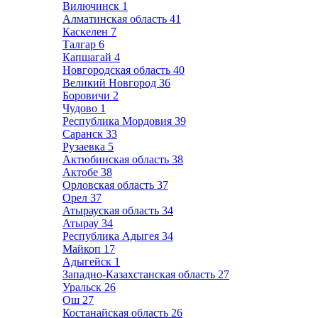
Вилючинск
1
Алматинская область
41
Каскелен
7
Талгар
6
Капшагай
4
Новгородская область
40
Великий Новгород
36
Боровичи
2
Чудово
1
Республика Мордовия
39
Саранск
33
Рузаевка
5
Актюбинская область
38
Актобе
38
Орловская область
37
Орел
37
Атырауская область
34
Атырау
34
Республика Адыгея
34
Майкоп
17
Адыгейск
1
Западно-Казахстанская область
27
Уральск
26
Ош
27
Костанайская область
26