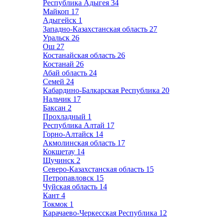
Республика Адыгея
34
Майкоп
17
Адыгейск
1
Западно-Казахстанская область
27
Уральск
26
Ош
27
Костанайская область
26
Костанай
26
Абай область
24
Семей
24
Кабардино-Балкарская Республика
20
Нальчик
17
Баксан
2
Прохладный
1
Республика Алтай
17
Горно-Алтайск
14
Акмолинская область
17
Кокшетау
14
Щучинск
2
Северо-Казахстанская область
15
Петропавловск
15
Чуйская область
14
Кант
4
Токмок
1
Карачаево-Черкесская Республика
12