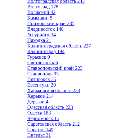
Волгоградская область
243
Волгоград
178
Волжский
42
Камышин
5
Приморский край
235
Владивосток
148
Уссурийск
34
Находка
21
Калининградская область
227
Калининград
194
Гурьевск
9
Светлогорск
6
Ставропольский край
223
Ставрополь
93
Пятигорск
35
Ессентуки
20
Харьковская область
223
Харьков
214
Дергачи
4
Одесская область
223
Одесса
183
Черноморск
15
Саратовская область
212
Саратов
149
Энгельс
31