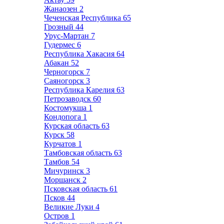
Жанаозен
2
Чеченская Республика
65
Грозный
44
Урус-Мартан
7
Гудермес
6
Республика Хакасия
64
Абакан
52
Черногорск
7
Саяногорск
3
Республика Карелия
63
Петрозаводск
60
Костомукша
1
Кондопога
1
Курская область
63
Курск
58
Курчатов
1
Тамбовская область
63
Тамбов
54
Мичуринск
3
Моршанск
2
Псковская область
61
Псков
44
Великие Луки
4
Остров
1