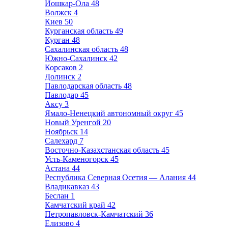
Йошкар-Ола
48
Волжск
4
Киев
50
Курганская область
49
Курган
48
Сахалинская область
48
Южно-Сахалинск
42
Корсаков
2
Долинск
2
Павлодарская область
48
Павлодар
45
Аксу
3
Ямало-Ненецкий автономный округ
45
Новый Уренгой
20
Ноябрьск
14
Салехард
7
Восточно-Казахстанская область
45
Усть-Каменогорск
45
Астана
44
Республика Северная Осетия — Алания
44
Владикавказ
43
Беслан
1
Камчатский край
42
Петропавловск-Камчатский
36
Елизово
4