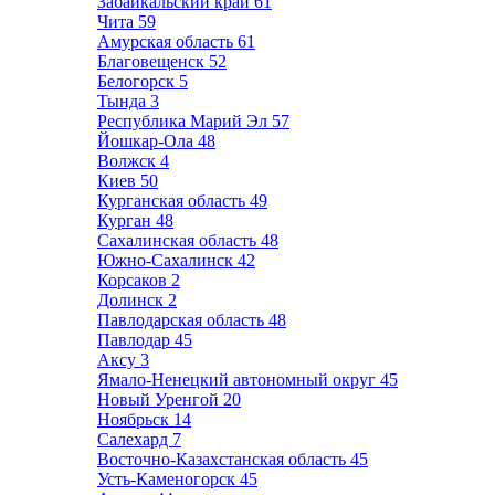
Забайкальский край
61
Чита
59
Амурская область
61
Благовещенск
52
Белогорск
5
Тында
3
Республика Марий Эл
57
Йошкар-Ола
48
Волжск
4
Киев
50
Курганская область
49
Курган
48
Сахалинская область
48
Южно-Сахалинск
42
Корсаков
2
Долинск
2
Павлодарская область
48
Павлодар
45
Аксу
3
Ямало-Ненецкий автономный округ
45
Новый Уренгой
20
Ноябрьск
14
Салехард
7
Восточно-Казахстанская область
45
Усть-Каменогорск
45