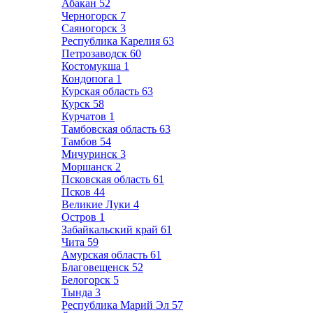
Абакан
52
Черногорск
7
Саяногорск
3
Республика Карелия
63
Петрозаводск
60
Костомукша
1
Кондопога
1
Курская область
63
Курск
58
Курчатов
1
Тамбовская область
63
Тамбов
54
Мичуринск
3
Моршанск
2
Псковская область
61
Псков
44
Великие Луки
4
Остров
1
Забайкальский край
61
Чита
59
Амурская область
61
Благовещенск
52
Белогорск
5
Тында
3
Республика Марий Эл
57