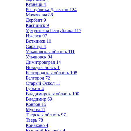
Кузнецк
4
Республика Дагестан
124
Махачкала
88
Дербент
9
Каспийск
9
Удмуртская Республика
117
Ижевск
97
Воткинск
10
Сарапул
4
Ульяновская область
111
Ульяновск
94
Димитровград
14
Новоульяновск
1
Белгородская область
108
Белгород
72
Старый Оскол
11
Губкин
4
Владимирская область
100
Владимир
69
Ковров
15
Муром
11
Тверская область
97
Тверь
78
Конаково
4
Вышний Волочёк
4