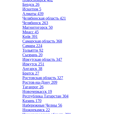
Бердск
26
Искитим
5
Алматы
439
Челябинская область
421
Челябинск
263
Магнитогорск
50
Миасс
45
Київ
391
Самарская область
368
Самара
224
Тольятти
92
Сызрань
20
Иркутская область
347
Иркутск
251
Ангарск
38
Братск
27
Ростовская область
327
Ростов-на-Дону
209
Таганрог
26
Новочеркасск
19
Республика Татарстан
304
Казань
170
Набережные Челны
56
Нижнекамск
22