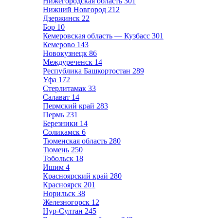
Нижегородская область
301
Нижний Новгород
212
Дзержинск
22
Бор
10
Кемеровская область — Кузбасс
301
Кемерово
143
Новокузнецк
86
Междуреченск
14
Республика Башкортостан
289
Уфа
172
Стерлитамак
33
Салават
14
Пермский край
283
Пермь
231
Березники
14
Соликамск
6
Тюменская область
280
Тюмень
250
Тобольск
18
Ишим
4
Красноярский край
280
Красноярск
201
Норильск
38
Железногорск
12
Нур-Султан
245