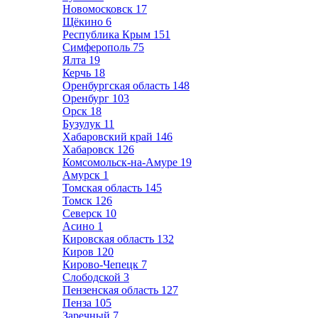
Новомосковск
17
Щёкино
6
Республика Крым
151
Симферополь
75
Ялта
19
Керчь
18
Оренбургская область
148
Оренбург
103
Орск
18
Бузулук
11
Хабаровский край
146
Хабаровск
126
Комсомольск-на-Амуре
19
Амурск
1
Томская область
145
Томск
126
Северск
10
Асино
1
Кировская область
132
Киров
120
Кирово-Чепецк
7
Слободской
3
Пензенская область
127
Пенза
105
Заречный
7