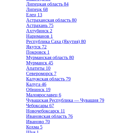
Липецкая область
84
Липецк
68
Елец
13
Астраханская область
80
Астрахань
75
Ахтубинск
2
Нариманов
1
Республика Саха (Якутия)
80
Якутск
72
Покровск
1
Мурманская область
80
Мурманск
45
Апатиты
10
Североморск
7
Калужская область
79
Калуга
46
Обнинск
19
Малоярославец
6
Чувашская Республика — Чувашия
79
Чебоксары
67
Новочебоксарск
11
Ивановская область
76
Иваново
70
Кохма
5
Шуя
1