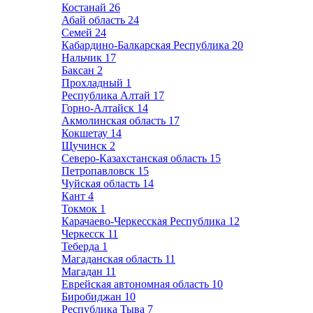
Костанай
26
Абай область
24
Семей
24
Кабардино-Балкарская Республика
20
Нальчик
17
Баксан
2
Прохладный
1
Республика Алтай
17
Горно-Алтайск
14
Акмолинская область
17
Кокшетау
14
Щучинск
2
Северо-Казахстанская область
15
Петропавловск
15
Чуйская область
14
Кант
4
Токмок
1
Карачаево-Черкесская Республика
12
Черкесск
11
Теберда
1
Магаданская область
11
Магадан
11
Еврейская автономная область
10
Биробиджан
10
Республика Тыва
7