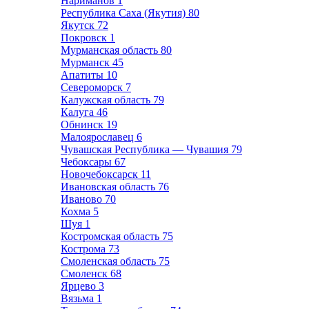
Нариманов
1
Республика Саха (Якутия)
80
Якутск
72
Покровск
1
Мурманская область
80
Мурманск
45
Апатиты
10
Североморск
7
Калужская область
79
Калуга
46
Обнинск
19
Малоярославец
6
Чувашская Республика — Чувашия
79
Чебоксары
67
Новочебоксарск
11
Ивановская область
76
Иваново
70
Кохма
5
Шуя
1
Костромская область
75
Кострома
73
Смоленская область
75
Смоленск
68
Ярцево
3
Вязьма
1