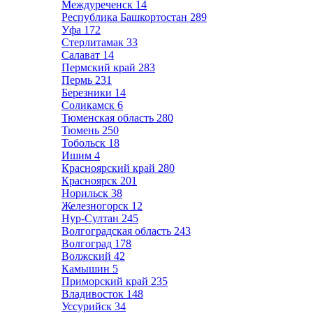
Междуреченск
14
Республика Башкортостан
289
Уфа
172
Стерлитамак
33
Салават
14
Пермский край
283
Пермь
231
Березники
14
Соликамск
6
Тюменская область
280
Тюмень
250
Тобольск
18
Ишим
4
Красноярский край
280
Красноярск
201
Норильск
38
Железногорск
12
Нур-Султан
245
Волгоградская область
243
Волгоград
178
Волжский
42
Камышин
5
Приморский край
235
Владивосток
148
Уссурийск
34