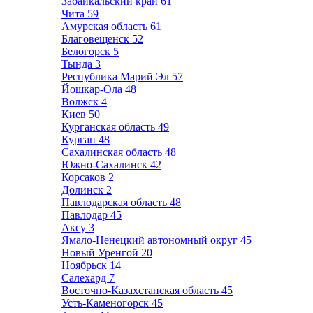
Забайкальский край
61
Чита
59
Амурская область
61
Благовещенск
52
Белогорск
5
Тында
3
Республика Марий Эл
57
Йошкар-Ола
48
Волжск
4
Киев
50
Курганская область
49
Курган
48
Сахалинская область
48
Южно-Сахалинск
42
Корсаков
2
Долинск
2
Павлодарская область
48
Павлодар
45
Аксу
3
Ямало-Ненецкий автономный округ
45
Новый Уренгой
20
Ноябрьск
14
Салехард
7
Восточно-Казахстанская область
45
Усть-Каменогорск
45