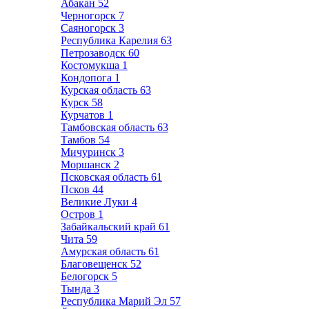
Абакан
52
Черногорск
7
Саяногорск
3
Республика Карелия
63
Петрозаводск
60
Костомукша
1
Кондопога
1
Курская область
63
Курск
58
Курчатов
1
Тамбовская область
63
Тамбов
54
Мичуринск
3
Моршанск
2
Псковская область
61
Псков
44
Великие Луки
4
Остров
1
Забайкальский край
61
Чита
59
Амурская область
61
Благовещенск
52
Белогорск
5
Тында
3
Республика Марий Эл
57