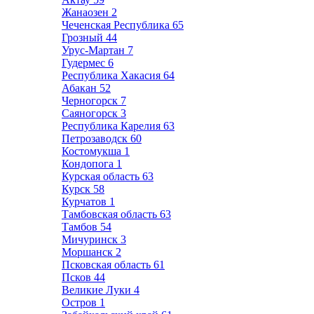
Жанаозен
2
Чеченская Республика
65
Грозный
44
Урус-Мартан
7
Гудермес
6
Республика Хакасия
64
Абакан
52
Черногорск
7
Саяногорск
3
Республика Карелия
63
Петрозаводск
60
Костомукша
1
Кондопога
1
Курская область
63
Курск
58
Курчатов
1
Тамбовская область
63
Тамбов
54
Мичуринск
3
Моршанск
2
Псковская область
61
Псков
44
Великие Луки
4
Остров
1