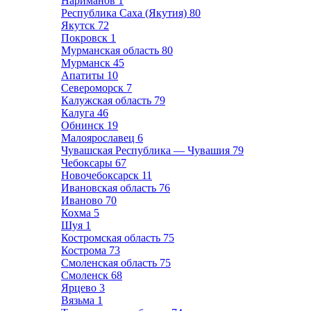
Нариманов
1
Республика Саха (Якутия)
80
Якутск
72
Покровск
1
Мурманская область
80
Мурманск
45
Апатиты
10
Североморск
7
Калужская область
79
Калуга
46
Обнинск
19
Малоярославец
6
Чувашская Республика — Чувашия
79
Чебоксары
67
Новочебоксарск
11
Ивановская область
76
Иваново
70
Кохма
5
Шуя
1
Костромская область
75
Кострома
73
Смоленская область
75
Смоленск
68
Ярцево
3
Вязьма
1