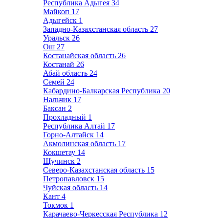
Республика Адыгея
34
Майкоп
17
Адыгейск
1
Западно-Казахстанская область
27
Уральск
26
Ош
27
Костанайская область
26
Костанай
26
Абай область
24
Семей
24
Кабардино-Балкарская Республика
20
Нальчик
17
Баксан
2
Прохладный
1
Республика Алтай
17
Горно-Алтайск
14
Акмолинская область
17
Кокшетау
14
Щучинск
2
Северо-Казахстанская область
15
Петропавловск
15
Чуйская область
14
Кант
4
Токмок
1
Карачаево-Черкесская Республика
12