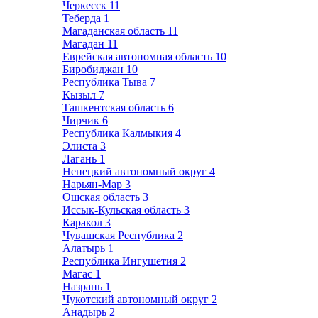
Черкесск
11
Теберда
1
Магаданская область
11
Магадан
11
Еврейская автономная область
10
Биробиджан
10
Республика Тыва
7
Кызыл
7
Ташкентская область
6
Чирчик
6
Республика Калмыкия
4
Элиста
3
Лагань
1
Ненецкий автономный округ
4
Нарьян-Мар
3
Ошская область
3
Иссык-Кульская область
3
Каракол
3
Чувашская Республика
2
Алатырь
1
Республика Ингушетия
2
Магас
1
Назрань
1
Чукотский автономный округ
2
Анадырь
2