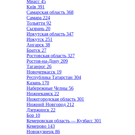
Миасс
45
Київ
391
Самарская область
368
Самара
224
Тольятти
92
Сызрань
20
Иркутская область
347
Иркутск
251
Ангарск
38
Братск
27
Ростовская область
327
Ростов-на-Дону
209
Таганрог
26
Новочеркасск
19
Республика Татарстан
304
Казань
170
Набережные Челны
56
Нижнекамск
22
Нижегородская область
301
Нижний Новгород
212
Дзержинск
22
Бор
10
Кемеровская область — Кузбасс
301
Кемерово
143
Новокузнецк
86