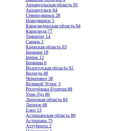
Архангельская область
95
Архангельск
64
Северодвинск
28
Новодвинск
3
Карагандинская область
94
Караганда
77
Темиртау
14
Сарань
2
Киевская область
93
Бровари
18
Ірпінь
12
Бровары
6
Вологодская область
92
Вологда
48
Череповец
38
Великий Устюг
3
Республика Бурятия
88
Улан-Удэ
86
Липецкая область
84
Липецк
68
Елец
13
Астраханская область
80
Астрахань
75
Ахтубинск
2