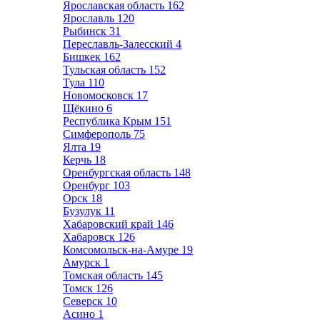
Ярославская область
162
Ярославль
120
Рыбинск
31
Переславль-Залесский
4
Бишкек
162
Тульская область
152
Тула
110
Новомосковск
17
Щёкино
6
Республика Крым
151
Симферополь
75
Ялта
19
Керчь
18
Оренбургская область
148
Оренбург
103
Орск
18
Бузулук
11
Хабаровский край
146
Хабаровск
126
Комсомольск-на-Амуре
19
Амурск
1
Томская область
145
Томск
126
Северск
10
Асино
1