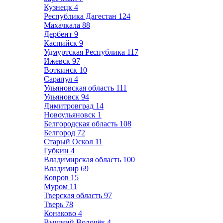
Кузнецк
4
Республика Дагестан
124
Махачкала
88
Дербент
9
Каспийск
9
Удмуртская Республика
117
Ижевск
97
Воткинск
10
Сарапул
4
Ульяновская область
111
Ульяновск
94
Димитровград
14
Новоульяновск
1
Белгородская область
108
Белгород
72
Старый Оскол
11
Губкин
4
Владимирская область
100
Владимир
69
Ковров
15
Муром
11
Тверская область
97
Тверь
78
Конаково
4
Вышний Волочёк
4