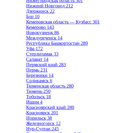
Нижегородская область
301
Нижний Новгород
212
Дзержинск
22
Бор
10
Кемеровская область — Кузбасс
301
Кемерово
143
Новокузнецк
86
Междуреченск
14
Республика Башкортостан
289
Уфа
172
Стерлитамак
33
Салават
14
Пермский край
283
Пермь
231
Березники
14
Соликамск
6
Тюменская область
280
Тюмень
250
Тобольск
18
Ишим
4
Красноярский край
280
Красноярск
201
Норильск
38
Железногорск
12
Нур-Султан
245