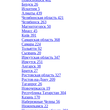
Бердск
26
Искитим
5
Алматы
439
Челябинская область
421
Челябинск
263
Магнитогорск
50
Миасс
45
Київ
391
Самарская область
368
Самара
224
Тольятти
92
Сызрань
20
Иркутская область
347
Иркутск
251
Ангарск
38
Братск
27
Ростовская область
327
Ростов-на-Дону
209
Таганрог
26
Новочеркасск
19
Республика Татарстан
304
Казань
170
Набережные Челны
56
Нижнекамск
22