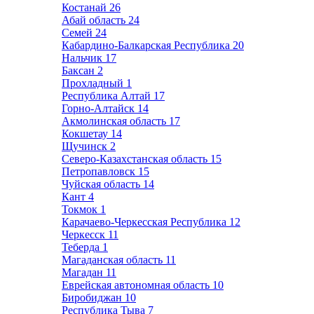
Костанай
26
Абай область
24
Семей
24
Кабардино-Балкарская Республика
20
Нальчик
17
Баксан
2
Прохладный
1
Республика Алтай
17
Горно-Алтайск
14
Акмолинская область
17
Кокшетау
14
Щучинск
2
Северо-Казахстанская область
15
Петропавловск
15
Чуйская область
14
Кант
4
Токмок
1
Карачаево-Черкесская Республика
12
Черкесск
11
Теберда
1
Магаданская область
11
Магадан
11
Еврейская автономная область
10
Биробиджан
10
Республика Тыва
7