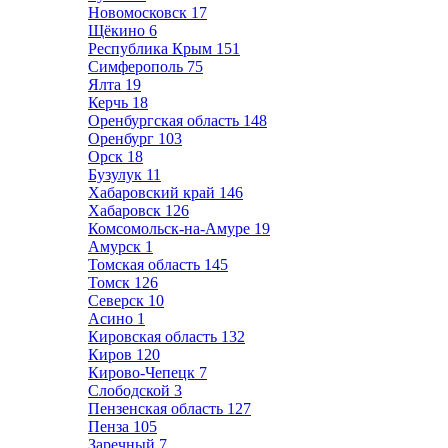
Новомосковск
17
Щёкино
6
Республика Крым
151
Симферополь
75
Ялта
19
Керчь
18
Оренбургская область
148
Оренбург
103
Орск
18
Бузулук
11
Хабаровский край
146
Хабаровск
126
Комсомольск-на-Амуре
19
Амурск
1
Томская область
145
Томск
126
Северск
10
Асино
1
Кировская область
132
Киров
120
Кирово-Чепецк
7
Слободской
3
Пензенская область
127
Пенза
105
Заречный
7