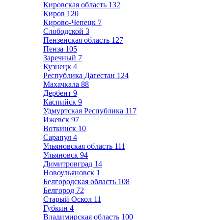
Кировская область
132
Киров
120
Кирово-Чепецк
7
Слободской
3
Пензенская область
127
Пенза
105
Заречный
7
Кузнецк
4
Республика Дагестан
124
Махачкала
88
Дербент
9
Каспийск
9
Удмуртская Республика
117
Ижевск
97
Воткинск
10
Сарапул
4
Ульяновская область
111
Ульяновск
94
Димитровград
14
Новоульяновск
1
Белгородская область
108
Белгород
72
Старый Оскол
11
Губкин
4
Владимирская область
100