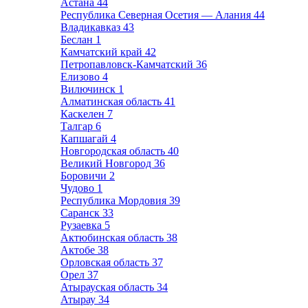
Астана
44
Республика Северная Осетия — Алания
44
Владикавказ
43
Беслан
1
Камчатский край
42
Петропавловск-Камчатский
36
Елизово
4
Вилючинск
1
Алматинская область
41
Каскелен
7
Талгар
6
Капшагай
4
Новгородская область
40
Великий Новгород
36
Боровичи
2
Чудово
1
Республика Мордовия
39
Саранск
33
Рузаевка
5
Актюбинская область
38
Актобе
38
Орловская область
37
Орел
37
Атырауская область
34
Атырау
34