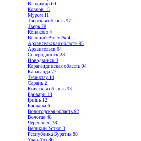
Владимир
69
Ковров
15
Муром
11
Тверская область
97
Тверь
78
Конаково
4
Вышний Волочёк
4
Архангельская область
95
Архангельск
64
Северодвинск
28
Новодвинск
3
Карагандинская область
94
Караганда
77
Темиртау
14
Сарань
2
Киевская область
93
Бровари
18
Ірпінь
12
Бровары
6
Вологодская область
92
Вологда
48
Череповец
38
Великий Устюг
3
Республика Бурятия
88
Улан-Удэ
86