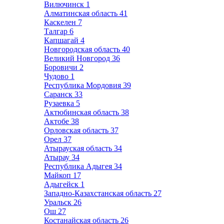
Вилючинск
1
Алматинская область
41
Каскелен
7
Талгар
6
Капшагай
4
Новгородская область
40
Великий Новгород
36
Боровичи
2
Чудово
1
Республика Мордовия
39
Саранск
33
Рузаевка
5
Актюбинская область
38
Актобе
38
Орловская область
37
Орел
37
Атырауская область
34
Атырау
34
Республика Адыгея
34
Майкоп
17
Адыгейск
1
Западно-Казахстанская область
27
Уральск
26
Ош
27
Костанайская область
26