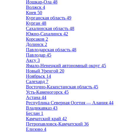
Йошкар-Ола
48
Волжск
4
Киев
50
Курганская область
49
Курган
48
Сахалинская область
48
Южно-Сахалинск
42
Корсаков
2
Долинск
2
Павлодарская область
48
Павлодар
45
Аксу
3
Ямало-Ненецкий автономный округ
45
Новый Уренгой
20
Ноябрьск
14
Салехард
7
Восточно-Казахстанская область
45
Усть-Каменогорск
45
Астана
44
Республика Северная Осетия — Алания
44
Владикавказ
43
Беслан
1
Камчатский край
42
Петропавловск-Камчатский
36
Елизово
4