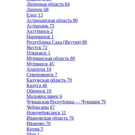
Липецкая область
84
Липецк
68
Елец
13
Астраханская область
80
Астрахань
75
Ахтубинск
2
Нариманов
1
Республика Саха (Якутия)
80
Якутск
72
Покровск
1
Мурманская область
80
Мурманск
45
Апатиты
10
Североморск
7
Калужская область
79
Калуга
46
Обнинск
19
Малоярославец
6
Чувашская Республика — Чувашия
79
Чебоксары
67
Новочебоксарск
11
Ивановская область
76
Иваново
70
Кохма
5
Шуя
1