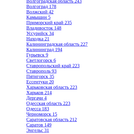
Волгоградская область
243
Волгоград
178
Волжский
42
Камышин
5
Приморский край
235
Владивосток
148
Уссурийск
34
Находка
21
Калининградская область
227
Калининград
194
Гурьевск
9
Светлогорск
6
Ставропольский край
223
Ставрополь
93
Пятигорск
35
Ессентуки
20
Харьковская область
223
Харьков
214
Дергачи
4
Одесская область
223
Одесса
183
Черноморск
15
Саратовская область
212
Саратов
149
Энгельс
31