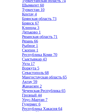
Туркестанская область
74
Шымкент
60
Туркестан
10
Кентау
4
Брянская область
73
Брянск
67
Клинцы
3
Дятьково
1
Рязанская область
71
Рязань
66
Рыбное
1
Скопин
1
Республика Коми
70
Сыктывкар
43
Ухта
17
Воркута
5
Севастополь
68
Мангистауская область
65
Актау
59
Жанаозен
2
Чеченская Республика
65
Грозный
44
Урус-Мартан
7
Гудермес
6
Республика Хакасия
64