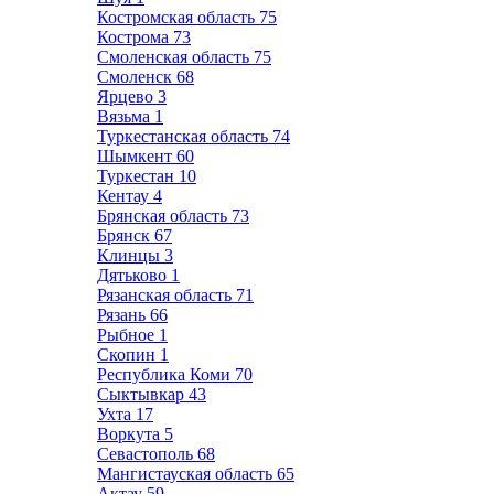
Костромская область
75
Кострома
73
Смоленская область
75
Смоленск
68
Ярцево
3
Вязьма
1
Туркестанская область
74
Шымкент
60
Туркестан
10
Кентау
4
Брянская область
73
Брянск
67
Клинцы
3
Дятьково
1
Рязанская область
71
Рязань
66
Рыбное
1
Скопин
1
Республика Коми
70
Сыктывкар
43
Ухта
17
Воркута
5
Севастополь
68
Мангистауская область
65
Актау
59