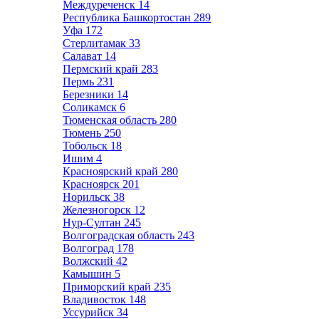
Междуреченск
14
Республика Башкортостан
289
Уфа
172
Стерлитамак
33
Салават
14
Пермский край
283
Пермь
231
Березники
14
Соликамск
6
Тюменская область
280
Тюмень
250
Тобольск
18
Ишим
4
Красноярский край
280
Красноярск
201
Норильск
38
Железногорск
12
Нур-Султан
245
Волгоградская область
243
Волгоград
178
Волжский
42
Камышин
5
Приморский край
235
Владивосток
148
Уссурийск
34