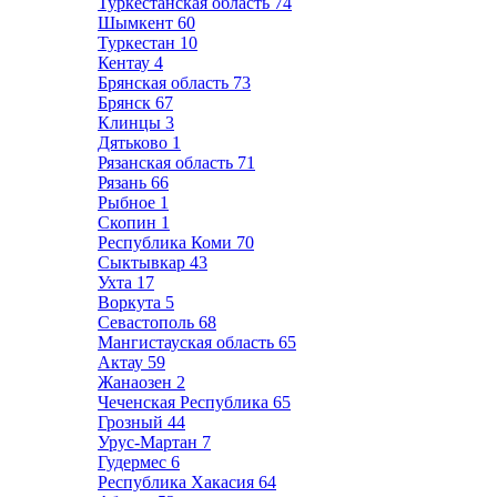
Туркестанская область
74
Шымкент
60
Туркестан
10
Кентау
4
Брянская область
73
Брянск
67
Клинцы
3
Дятьково
1
Рязанская область
71
Рязань
66
Рыбное
1
Скопин
1
Республика Коми
70
Сыктывкар
43
Ухта
17
Воркута
5
Севастополь
68
Мангистауская область
65
Актау
59
Жанаозен
2
Чеченская Республика
65
Грозный
44
Урус-Мартан
7
Гудермес
6
Республика Хакасия
64