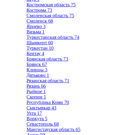
Костромская область
75
Кострома
73
Смоленская область
75
Смоленск
68
Ярцево
3
Вязьма
1
Туркестанская область
74
Шымкент
60
Туркестан
10
Кентау
4
Брянская область
73
Брянск
67
Клинцы
3
Дятьково
1
Рязанская область
71
Рязань
66
Рыбное
1
Скопин
1
Республика Коми
70
Сыктывкар
43
Ухта
17
Воркута
5
Севастополь
68
Мангистауская область
65
Актау
59