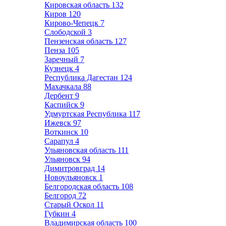
Кировская область
132
Киров
120
Кирово-Чепецк
7
Слободской
3
Пензенская область
127
Пенза
105
Заречный
7
Кузнецк
4
Республика Дагестан
124
Махачкала
88
Дербент
9
Каспийск
9
Удмуртская Республика
117
Ижевск
97
Воткинск
10
Сарапул
4
Ульяновская область
111
Ульяновск
94
Димитровград
14
Новоульяновск
1
Белгородская область
108
Белгород
72
Старый Оскол
11
Губкин
4
Владимирская область
100