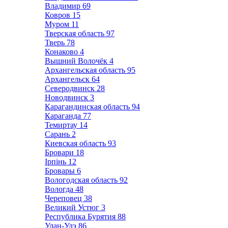
Владимир
69
Ковров
15
Муром
11
Тверская область
97
Тверь
78
Конаково
4
Вышний Волочёк
4
Архангельская область
95
Архангельск
64
Северодвинск
28
Новодвинск
3
Карагандинская область
94
Караганда
77
Темиртау
14
Сарань
2
Киевская область
93
Бровари
18
Ірпінь
12
Бровары
6
Вологодская область
92
Вологда
48
Череповец
38
Великий Устюг
3
Республика Бурятия
88
Улан-Удэ
86