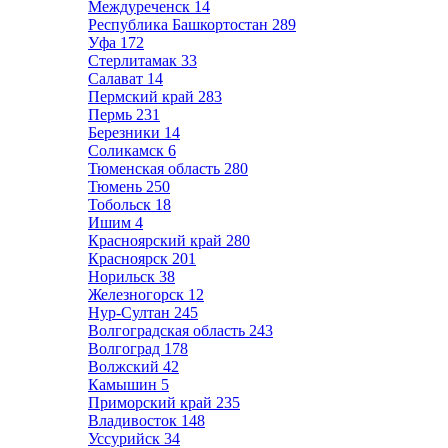
Междуреченск
14
Республика Башкортостан
289
Уфа
172
Стерлитамак
33
Салават
14
Пермский край
283
Пермь
231
Березники
14
Соликамск
6
Тюменская область
280
Тюмень
250
Тобольск
18
Ишим
4
Красноярский край
280
Красноярск
201
Норильск
38
Железногорск
12
Нур-Султан
245
Волгоградская область
243
Волгоград
178
Волжский
42
Камышин
5
Приморский край
235
Владивосток
148
Уссурийск
34