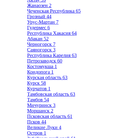
Жанаозен
2
Чеченская Республика
65
Грозный
44
Урус-Мартан
7
Гудермес
6
Республика Хакасия
64
Абакан
52
Черногорск
7
Саяногорск
3
Республика Карелия
63
Петрозаводск
60
Костомукша
1
Кондопога
1
Курская область
63
Курск
58
Курчатов
1
Тамбовская область
63
Тамбов
54
Мичуринск
3
Моршанск
2
Псковская область
61
Псков
44
Великие Луки
4
Остров
1