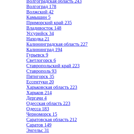
Волгоградская область
243
Волгоград
178
Волжский
42
Камышин
5
Приморский край
235
Владивосток
148
Уссурийск
34
Находка
21
Калининградская область
227
Калининград
194
Гурьевск
9
Светлогорск
6
Ставропольский край
223
Ставрополь
93
Пятигорск
35
Ессентуки
20
Харьковская область
223
Харьков
214
Дергачи
4
Одесская область
223
Одесса
183
Черноморск
15
Саратовская область
212
Саратов
149
Энгельс
31