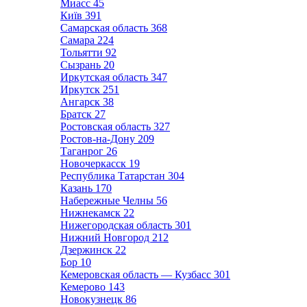
Миасс
45
Київ
391
Самарская область
368
Самара
224
Тольятти
92
Сызрань
20
Иркутская область
347
Иркутск
251
Ангарск
38
Братск
27
Ростовская область
327
Ростов-на-Дону
209
Таганрог
26
Новочеркасск
19
Республика Татарстан
304
Казань
170
Набережные Челны
56
Нижнекамск
22
Нижегородская область
301
Нижний Новгород
212
Дзержинск
22
Бор
10
Кемеровская область — Кузбасс
301
Кемерово
143
Новокузнецк
86