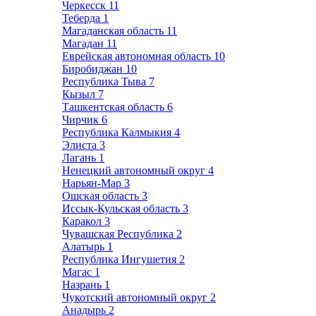
Черкесск
11
Теберда
1
Магаданская область
11
Магадан
11
Еврейская автономная область
10
Биробиджан
10
Республика Тыва
7
Кызыл
7
Ташкентская область
6
Чирчик
6
Республика Калмыкия
4
Элиста
3
Лагань
1
Ненецкий автономный округ
4
Нарьян-Мар
3
Ошская область
3
Иссык-Кульская область
3
Каракол
3
Чувашская Республика
2
Алатырь
1
Республика Ингушетия
2
Магас
1
Назрань
1
Чукотский автономный округ
2
Анадырь
2