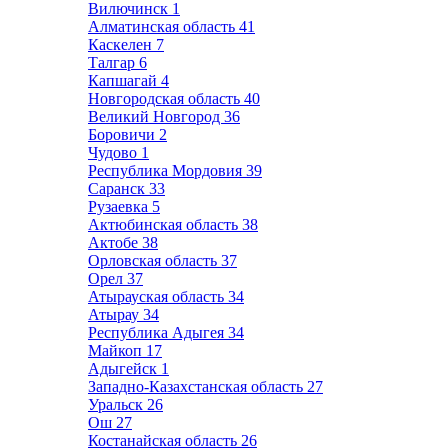
Вилючинск
1
Алматинская область
41
Каскелен
7
Талгар
6
Капшагай
4
Новгородская область
40
Великий Новгород
36
Боровичи
2
Чудово
1
Республика Мордовия
39
Саранск
33
Рузаевка
5
Актюбинская область
38
Актобе
38
Орловская область
37
Орел
37
Атырауская область
34
Атырау
34
Республика Адыгея
34
Майкоп
17
Адыгейск
1
Западно-Казахстанская область
27
Уральск
26
Ош
27
Костанайская область
26