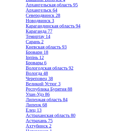
Архангельская область
95
Архангельск
64
Северодвинск
28
Новодвинск
3
Карагандинская область
94
Караганда
77
Темиртау
14
Сарань
2
Киевская область
93
Бровари
18
Ірпінь
12
Бровары
6
Вологодская область
92
Вологда
48
Череповец
38
Великий Устюг
3
Республика Бурятия
88
Улан-Удэ
86
Липецкая область
84
Липецк
68
Елец
13
Астраханская область
80
Астрахань
75
Ахтубинск
2