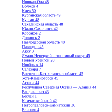
Йошкар-Ола
48
Волжск
4
Киев
50
Курганская область
49
Курган
48
Сахалинская область
48
Южно-Сахалинск
42
Корсаков
2
Долинск
2
Павлодарская область
48
Павлодар
45
Аксу
3
Ямало-Ненецкий автономный округ
45
Новый Уренгой
20
Ноябрьск
14
Салехард
7
Восточно-Казахстанская область
45
Усть-Каменогорск
45
Астана
44
Республика Северная Осетия — Алания
44
Владикавказ
43
Беслан
1
Камчатский край
42
Петропавловск-Камчатский
36
Елизово
4