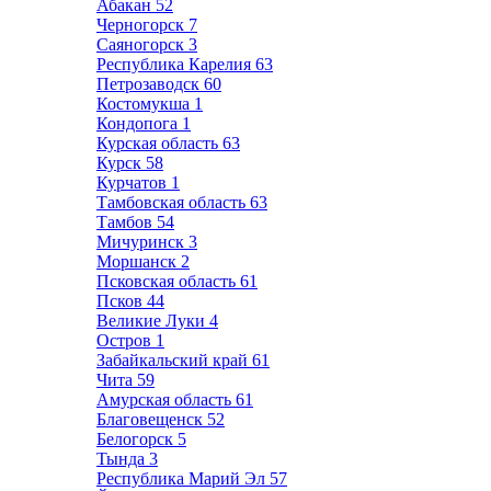
Абакан
52
Черногорск
7
Саяногорск
3
Республика Карелия
63
Петрозаводск
60
Костомукша
1
Кондопога
1
Курская область
63
Курск
58
Курчатов
1
Тамбовская область
63
Тамбов
54
Мичуринск
3
Моршанск
2
Псковская область
61
Псков
44
Великие Луки
4
Остров
1
Забайкальский край
61
Чита
59
Амурская область
61
Благовещенск
52
Белогорск
5
Тында
3
Республика Марий Эл
57