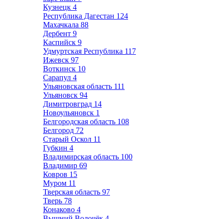
Кузнецк
4
Республика Дагестан
124
Махачкала
88
Дербент
9
Каспийск
9
Удмуртская Республика
117
Ижевск
97
Воткинск
10
Сарапул
4
Ульяновская область
111
Ульяновск
94
Димитровград
14
Новоульяновск
1
Белгородская область
108
Белгород
72
Старый Оскол
11
Губкин
4
Владимирская область
100
Владимир
69
Ковров
15
Муром
11
Тверская область
97
Тверь
78
Конаково
4
Вышний Волочёк
4