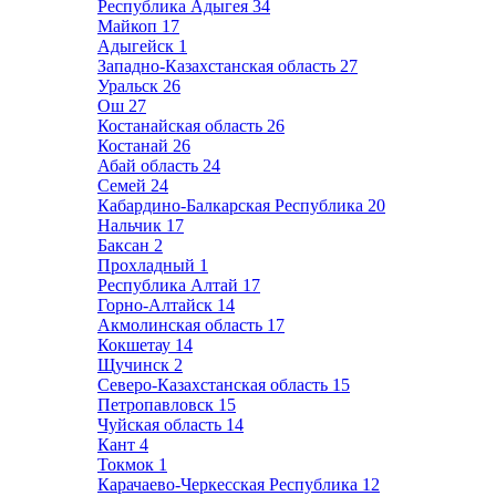
Республика Адыгея
34
Майкоп
17
Адыгейск
1
Западно-Казахстанская область
27
Уральск
26
Ош
27
Костанайская область
26
Костанай
26
Абай область
24
Семей
24
Кабардино-Балкарская Республика
20
Нальчик
17
Баксан
2
Прохладный
1
Республика Алтай
17
Горно-Алтайск
14
Акмолинская область
17
Кокшетау
14
Щучинск
2
Северо-Казахстанская область
15
Петропавловск
15
Чуйская область
14
Кант
4
Токмок
1
Карачаево-Черкесская Республика
12