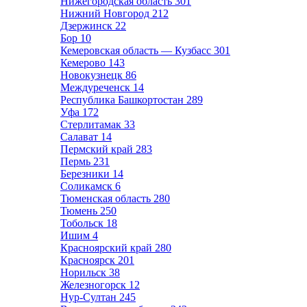
Нижегородская область
301
Нижний Новгород
212
Дзержинск
22
Бор
10
Кемеровская область — Кузбасс
301
Кемерово
143
Новокузнецк
86
Междуреченск
14
Республика Башкортостан
289
Уфа
172
Стерлитамак
33
Салават
14
Пермский край
283
Пермь
231
Березники
14
Соликамск
6
Тюменская область
280
Тюмень
250
Тобольск
18
Ишим
4
Красноярский край
280
Красноярск
201
Норильск
38
Железногорск
12
Нур-Султан
245