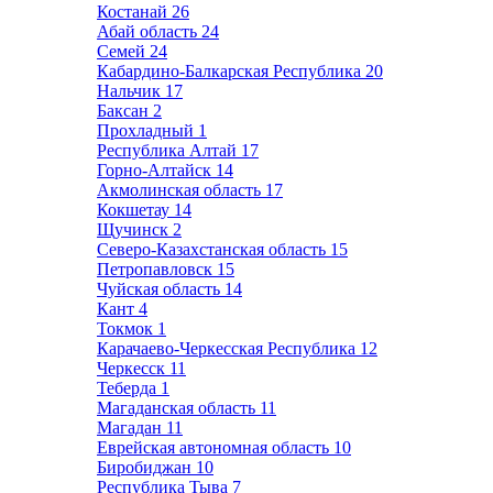
Костанай
26
Абай область
24
Семей
24
Кабардино-Балкарская Республика
20
Нальчик
17
Баксан
2
Прохладный
1
Республика Алтай
17
Горно-Алтайск
14
Акмолинская область
17
Кокшетау
14
Щучинск
2
Северо-Казахстанская область
15
Петропавловск
15
Чуйская область
14
Кант
4
Токмок
1
Карачаево-Черкесская Республика
12
Черкесск
11
Теберда
1
Магаданская область
11
Магадан
11
Еврейская автономная область
10
Биробиджан
10
Республика Тыва
7