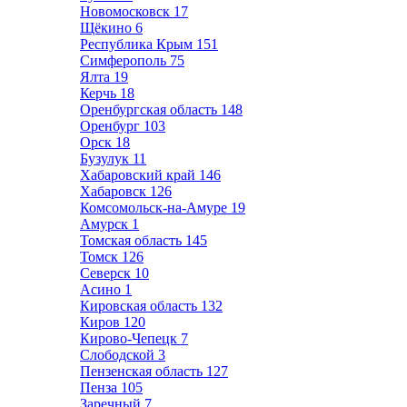
Новомосковск
17
Щёкино
6
Республика Крым
151
Симферополь
75
Ялта
19
Керчь
18
Оренбургская область
148
Оренбург
103
Орск
18
Бузулук
11
Хабаровский край
146
Хабаровск
126
Комсомольск-на-Амуре
19
Амурск
1
Томская область
145
Томск
126
Северск
10
Асино
1
Кировская область
132
Киров
120
Кирово-Чепецк
7
Слободской
3
Пензенская область
127
Пенза
105
Заречный
7