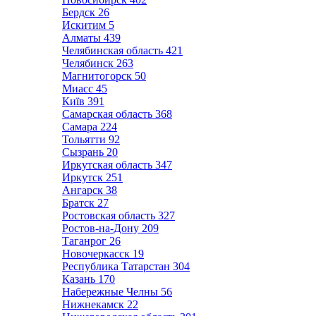
Бердск
26
Искитим
5
Алматы
439
Челябинская область
421
Челябинск
263
Магнитогорск
50
Миасс
45
Київ
391
Самарская область
368
Самара
224
Тольятти
92
Сызрань
20
Иркутская область
347
Иркутск
251
Ангарск
38
Братск
27
Ростовская область
327
Ростов-на-Дону
209
Таганрог
26
Новочеркасск
19
Республика Татарстан
304
Казань
170
Набережные Челны
56
Нижнекамск
22