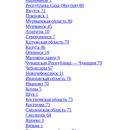
Нариманов
1
Республика Саха (Якутия)
80
Якутск
72
Покровск
1
Мурманская область
80
Мурманск
45
Апатиты
10
Североморск
7
Калужская область
79
Калуга
46
Обнинск
19
Малоярославец
6
Чувашская Республика — Чувашия
79
Чебоксары
67
Новочебоксарск
11
Ивановская область
76
Иваново
70
Кохма
5
Шуя
1
Костромская область
75
Кострома
73
Смоленская область
75
Смоленск
68
Ярцево
3
Вязьма
1