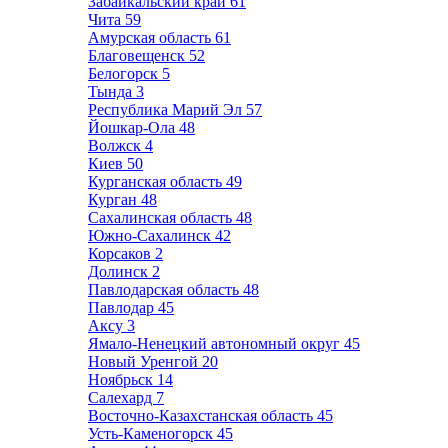
Забайкальский край
61
Чита
59
Амурская область
61
Благовещенск
52
Белогорск
5
Тында
3
Республика Марий Эл
57
Йошкар-Ола
48
Волжск
4
Киев
50
Курганская область
49
Курган
48
Сахалинская область
48
Южно-Сахалинск
42
Корсаков
2
Долинск
2
Павлодарская область
48
Павлодар
45
Аксу
3
Ямало-Ненецкий автономный округ
45
Новый Уренгой
20
Ноябрьск
14
Салехард
7
Восточно-Казахстанская область
45
Усть-Каменогорск
45