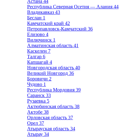
Астана
44
Республика Северная Осетия — Алания
44
Владикавказ
43
Беслан
1
Камчатский край
42
Петропавловск-Камчатский
36
Елизово
4
Вилючинск
1
Алматинская область
41
Каскелен
7
Талгар
6
Капшагай
4
Новгородская область
40
Великий Новгород
36
Боровичи
2
Чудово
1
Республика Мордовия
39
Саранск
33
Рузаевка
5
Актюбинская область
38
Актобе
38
Орловская область
37
Орел
37
Атырауская область
34
Атырау
34