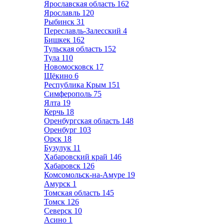
Ярославская область
162
Ярославль
120
Рыбинск
31
Переславль-Залесский
4
Бишкек
162
Тульская область
152
Тула
110
Новомосковск
17
Щёкино
6
Республика Крым
151
Симферополь
75
Ялта
19
Керчь
18
Оренбургская область
148
Оренбург
103
Орск
18
Бузулук
11
Хабаровский край
146
Хабаровск
126
Комсомольск-на-Амуре
19
Амурск
1
Томская область
145
Томск
126
Северск
10
Асино
1