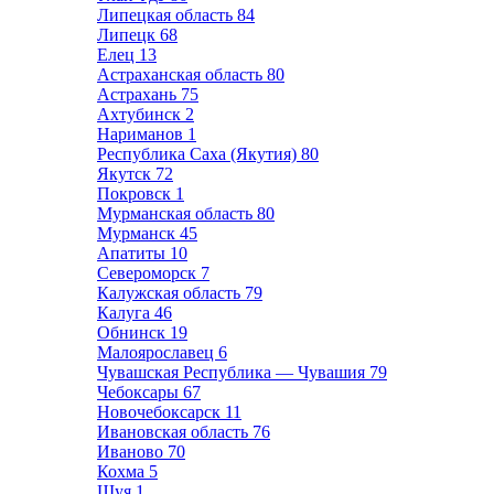
Липецкая область
84
Липецк
68
Елец
13
Астраханская область
80
Астрахань
75
Ахтубинск
2
Нариманов
1
Республика Саха (Якутия)
80
Якутск
72
Покровск
1
Мурманская область
80
Мурманск
45
Апатиты
10
Североморск
7
Калужская область
79
Калуга
46
Обнинск
19
Малоярославец
6
Чувашская Республика — Чувашия
79
Чебоксары
67
Новочебоксарск
11
Ивановская область
76
Иваново
70
Кохма
5
Шуя
1