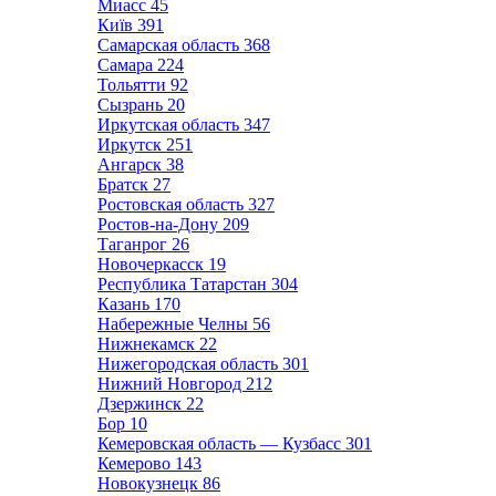
Миасс
45
Київ
391
Самарская область
368
Самара
224
Тольятти
92
Сызрань
20
Иркутская область
347
Иркутск
251
Ангарск
38
Братск
27
Ростовская область
327
Ростов-на-Дону
209
Таганрог
26
Новочеркасск
19
Республика Татарстан
304
Казань
170
Набережные Челны
56
Нижнекамск
22
Нижегородская область
301
Нижний Новгород
212
Дзержинск
22
Бор
10
Кемеровская область — Кузбасс
301
Кемерово
143
Новокузнецк
86