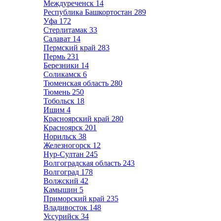
Междуреченск
14
Республика Башкортостан
289
Уфа
172
Стерлитамак
33
Салават
14
Пермский край
283
Пермь
231
Березники
14
Соликамск
6
Тюменская область
280
Тюмень
250
Тобольск
18
Ишим
4
Красноярский край
280
Красноярск
201
Норильск
38
Железногорск
12
Нур-Султан
245
Волгоградская область
243
Волгоград
178
Волжский
42
Камышин
5
Приморский край
235
Владивосток
148
Уссурийск
34