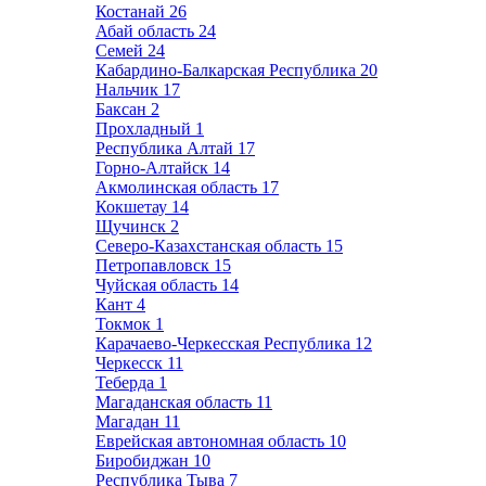
Костанай
26
Абай область
24
Семей
24
Кабардино-Балкарская Республика
20
Нальчик
17
Баксан
2
Прохладный
1
Республика Алтай
17
Горно-Алтайск
14
Акмолинская область
17
Кокшетау
14
Щучинск
2
Северо-Казахстанская область
15
Петропавловск
15
Чуйская область
14
Кант
4
Токмок
1
Карачаево-Черкесская Республика
12
Черкесск
11
Теберда
1
Магаданская область
11
Магадан
11
Еврейская автономная область
10
Биробиджан
10
Республика Тыва
7