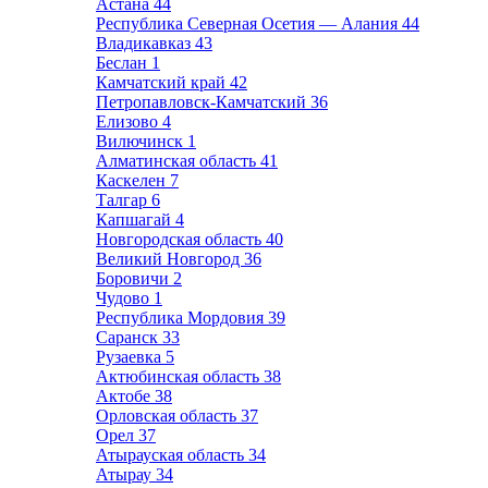
Астана
44
Республика Северная Осетия — Алания
44
Владикавказ
43
Беслан
1
Камчатский край
42
Петропавловск-Камчатский
36
Елизово
4
Вилючинск
1
Алматинская область
41
Каскелен
7
Талгар
6
Капшагай
4
Новгородская область
40
Великий Новгород
36
Боровичи
2
Чудово
1
Республика Мордовия
39
Саранск
33
Рузаевка
5
Актюбинская область
38
Актобе
38
Орловская область
37
Орел
37
Атырауская область
34
Атырау
34