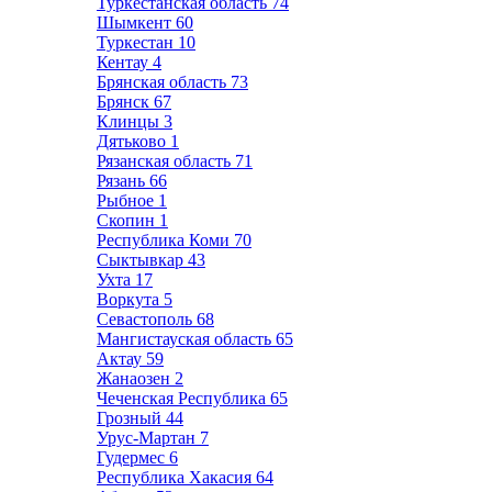
Туркестанская область
74
Шымкент
60
Туркестан
10
Кентау
4
Брянская область
73
Брянск
67
Клинцы
3
Дятьково
1
Рязанская область
71
Рязань
66
Рыбное
1
Скопин
1
Республика Коми
70
Сыктывкар
43
Ухта
17
Воркута
5
Севастополь
68
Мангистауская область
65
Актау
59
Жанаозен
2
Чеченская Республика
65
Грозный
44
Урус-Мартан
7
Гудермес
6
Республика Хакасия
64