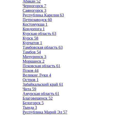
Абакан
52
Черногорск
7
Саяногорск
3
Республика Карелия
63
Петрозаводск
60
Костомукша
1
Кондопога
1
Курская область
63
Курск
58
Курчатов
1
Тамбовская область
63
Тамбов
54
Мичуринск
3
Моршанск
2
Псковская область
61
Псков
44
Великие Луки
4
Остров
1
Забайкальский край
61
Чита
59
Амурская область
61
Благовещенск
52
Белогорск
5
Тында
3
Республика Марий Эл
57