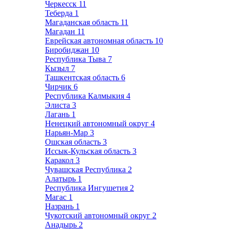
Черкесск
11
Теберда
1
Магаданская область
11
Магадан
11
Еврейская автономная область
10
Биробиджан
10
Республика Тыва
7
Кызыл
7
Ташкентская область
6
Чирчик
6
Республика Калмыкия
4
Элиста
3
Лагань
1
Ненецкий автономный округ
4
Нарьян-Мар
3
Ошская область
3
Иссык-Кульская область
3
Каракол
3
Чувашская Республика
2
Алатырь
1
Республика Ингушетия
2
Магас
1
Назрань
1
Чукотский автономный округ
2
Анадырь
2