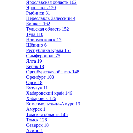
Ярославская область
162
Ярославль
120
Рыбинск
31
Переславль-Залесский
4
Бишкек
162
Тульская область
152
Тула
110
Новомосковск
17
Щёкино
6
Республика Крым
151
Симферополь
75
Ялта
19
Керчь
18
Оренбургская область
148
Оренбург
103
Орск
18
Бузулук
11
Хабаровский край
146
Хабаровск
126
Комсомольск-на-Амуре
19
Амурск
1
Томская область
145
Томск
126
Северск
10
Асино
1