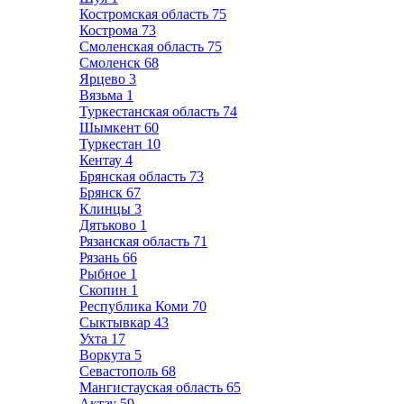
Костромская область
75
Кострома
73
Смоленская область
75
Смоленск
68
Ярцево
3
Вязьма
1
Туркестанская область
74
Шымкент
60
Туркестан
10
Кентау
4
Брянская область
73
Брянск
67
Клинцы
3
Дятьково
1
Рязанская область
71
Рязань
66
Рыбное
1
Скопин
1
Республика Коми
70
Сыктывкар
43
Ухта
17
Воркута
5
Севастополь
68
Мангистауская область
65
Актау
59