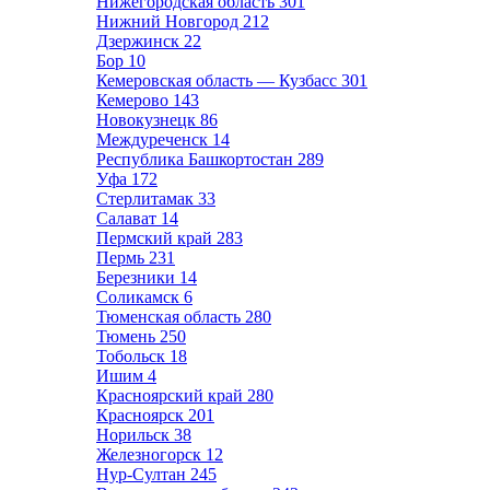
Нижегородская область
301
Нижний Новгород
212
Дзержинск
22
Бор
10
Кемеровская область — Кузбасс
301
Кемерово
143
Новокузнецк
86
Междуреченск
14
Республика Башкортостан
289
Уфа
172
Стерлитамак
33
Салават
14
Пермский край
283
Пермь
231
Березники
14
Соликамск
6
Тюменская область
280
Тюмень
250
Тобольск
18
Ишим
4
Красноярский край
280
Красноярск
201
Норильск
38
Железногорск
12
Нур-Султан
245