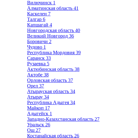
Вилючинск
1
Алматинская область
41
Каскелен
7
Талгар
6
Капшагай
4
Новгородская область
40
Великий Новгород
36
Боровичи
2
Чудово
1
Республика Мордовия
39
Саранск
33
Рузаевка
5
Актюбинская область
38
Актобе
38
Орловская область
37
Орел
37
Атырауская область
34
Атырау
34
Республика Адыгея
34
Майкоп
17
Адыгейск
1
Западно-Казахстанская область
27
Уральск
26
Ош
27
Костанайская область
26