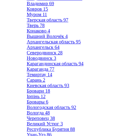
Владимир
69
Ковров
15
Муром
11
Тверская область
97
Тверь
78
Конаково
4
Вышний Волочёк
4
Архангельская область
95
Архангельск
64
Северодвинск
28
Новодвинск
3
Карагандинская область
94
Караганда
77
Темиртау
14
Сарань
2
Киевская область
93
Бровари
18
Ірпінь
12
Бровары
6
Вологодская область
92
Вологда
48
Череповец
38
Великий Устюг
3
Республика Бурятия
88
Улан-Удэ
86