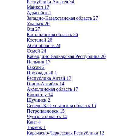
Республика Адыгея
34
Майкоп
17
Адыгейск
1
Западно-Казахстанская область
27
Уральск
26
Ош
27
Костанайская область
26
Костанай
26
Абай область
24
Семей
24
Кабардино-Балкарская Республика
20
Нальчик
17
Баксан
2
Прохладный
1
Республика Алтай
17
Горно-Алтайск
14
Акмолинская область
17
Кокшетау
14
Щучинск
2
Северо-Казахстанская область
15
Петропавловск
15
Чуйская область
14
Кант
4
Токмок
1
Карачаево-Черкесская Республика
12