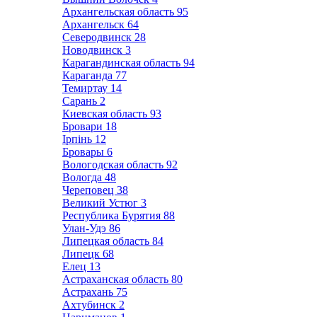
Архангельская область
95
Архангельск
64
Северодвинск
28
Новодвинск
3
Карагандинская область
94
Караганда
77
Темиртау
14
Сарань
2
Киевская область
93
Бровари
18
Ірпінь
12
Бровары
6
Вологодская область
92
Вологда
48
Череповец
38
Великий Устюг
3
Республика Бурятия
88
Улан-Удэ
86
Липецкая область
84
Липецк
68
Елец
13
Астраханская область
80
Астрахань
75
Ахтубинск
2