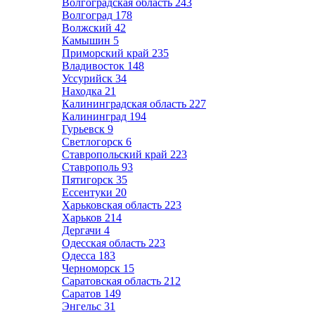
Волгоградская область
243
Волгоград
178
Волжский
42
Камышин
5
Приморский край
235
Владивосток
148
Уссурийск
34
Находка
21
Калининградская область
227
Калининград
194
Гурьевск
9
Светлогорск
6
Ставропольский край
223
Ставрополь
93
Пятигорск
35
Ессентуки
20
Харьковская область
223
Харьков
214
Дергачи
4
Одесская область
223
Одесса
183
Черноморск
15
Саратовская область
212
Саратов
149
Энгельс
31