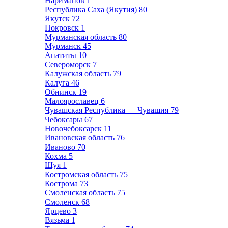
Нариманов
1
Республика Саха (Якутия)
80
Якутск
72
Покровск
1
Мурманская область
80
Мурманск
45
Апатиты
10
Североморск
7
Калужская область
79
Калуга
46
Обнинск
19
Малоярославец
6
Чувашская Республика — Чувашия
79
Чебоксары
67
Новочебоксарск
11
Ивановская область
76
Иваново
70
Кохма
5
Шуя
1
Костромская область
75
Кострома
73
Смоленская область
75
Смоленск
68
Ярцево
3
Вязьма
1