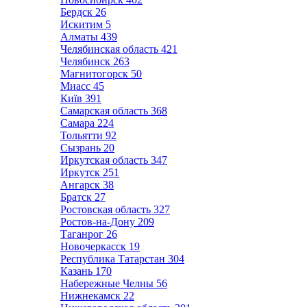
Бердск
26
Искитим
5
Алматы
439
Челябинская область
421
Челябинск
263
Магнитогорск
50
Миасс
45
Київ
391
Самарская область
368
Самара
224
Тольятти
92
Сызрань
20
Иркутская область
347
Иркутск
251
Ангарск
38
Братск
27
Ростовская область
327
Ростов-на-Дону
209
Таганрог
26
Новочеркасск
19
Республика Татарстан
304
Казань
170
Набережные Челны
56
Нижнекамск
22