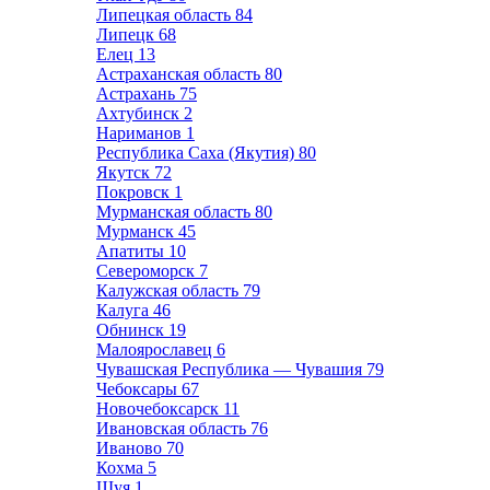
Липецкая область
84
Липецк
68
Елец
13
Астраханская область
80
Астрахань
75
Ахтубинск
2
Нариманов
1
Республика Саха (Якутия)
80
Якутск
72
Покровск
1
Мурманская область
80
Мурманск
45
Апатиты
10
Североморск
7
Калужская область
79
Калуга
46
Обнинск
19
Малоярославец
6
Чувашская Республика — Чувашия
79
Чебоксары
67
Новочебоксарск
11
Ивановская область
76
Иваново
70
Кохма
5
Шуя
1