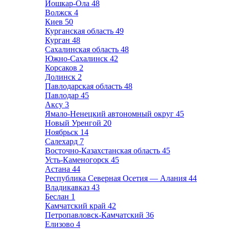
Йошкар-Ола
48
Волжск
4
Киев
50
Курганская область
49
Курган
48
Сахалинская область
48
Южно-Сахалинск
42
Корсаков
2
Долинск
2
Павлодарская область
48
Павлодар
45
Аксу
3
Ямало-Ненецкий автономный округ
45
Новый Уренгой
20
Ноябрьск
14
Салехард
7
Восточно-Казахстанская область
45
Усть-Каменогорск
45
Астана
44
Республика Северная Осетия — Алания
44
Владикавказ
43
Беслан
1
Камчатский край
42
Петропавловск-Камчатский
36
Елизово
4