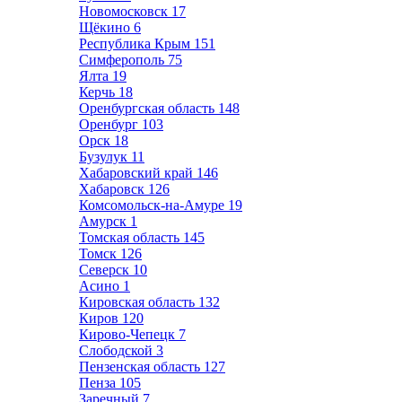
Новомосковск
17
Щёкино
6
Республика Крым
151
Симферополь
75
Ялта
19
Керчь
18
Оренбургская область
148
Оренбург
103
Орск
18
Бузулук
11
Хабаровский край
146
Хабаровск
126
Комсомольск-на-Амуре
19
Амурск
1
Томская область
145
Томск
126
Северск
10
Асино
1
Кировская область
132
Киров
120
Кирово-Чепецк
7
Слободской
3
Пензенская область
127
Пенза
105
Заречный
7