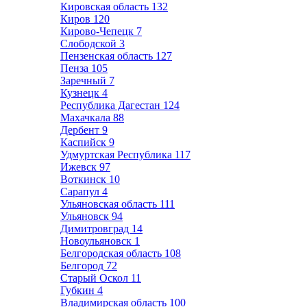
Кировская область
132
Киров
120
Кирово-Чепецк
7
Слободской
3
Пензенская область
127
Пенза
105
Заречный
7
Кузнецк
4
Республика Дагестан
124
Махачкала
88
Дербент
9
Каспийск
9
Удмуртская Республика
117
Ижевск
97
Воткинск
10
Сарапул
4
Ульяновская область
111
Ульяновск
94
Димитровград
14
Новоульяновск
1
Белгородская область
108
Белгород
72
Старый Оскол
11
Губкин
4
Владимирская область
100