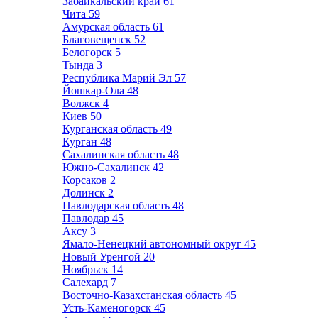
Забайкальский край
61
Чита
59
Амурская область
61
Благовещенск
52
Белогорск
5
Тында
3
Республика Марий Эл
57
Йошкар-Ола
48
Волжск
4
Киев
50
Курганская область
49
Курган
48
Сахалинская область
48
Южно-Сахалинск
42
Корсаков
2
Долинск
2
Павлодарская область
48
Павлодар
45
Аксу
3
Ямало-Ненецкий автономный округ
45
Новый Уренгой
20
Ноябрьск
14
Салехард
7
Восточно-Казахстанская область
45
Усть-Каменогорск
45