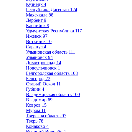
Кузнецк
4
Республика Дагестан
124
Махачкала
88
Дербент
9
Каспийск
9
Удмуртская Республика
117
Ижевск
97
Воткинск
10
Сарапул
4
Ульяновская область
111
Ульяновск
94
Димитровград
14
Новоульяновск
1
Белгородская область
108
Белгород
72
Старый Оскол
11
Губкин
4
Владимирская область
100
Владимир
69
Ковров
15
Муром
11
Тверская область
97
Тверь
78
Конаково
4
Вышний Волочёк
4