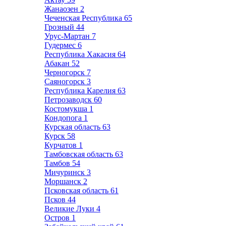
Жанаозен
2
Чеченская Республика
65
Грозный
44
Урус-Мартан
7
Гудермес
6
Республика Хакасия
64
Абакан
52
Черногорск
7
Саяногорск
3
Республика Карелия
63
Петрозаводск
60
Костомукша
1
Кондопога
1
Курская область
63
Курск
58
Курчатов
1
Тамбовская область
63
Тамбов
54
Мичуринск
3
Моршанск
2
Псковская область
61
Псков
44
Великие Луки
4
Остров
1