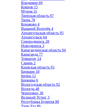
Владимир
69
Ковров
15
Муром
11
Тверская область
97
Тверь
78
Конаково
4
Вышний Волочёк
4
Архангельская область
95
Архангельск
64
Северодвинск
28
Новодвинск
3
Карагандинская область
94
Караганда
77
Темиртау
14
Сарань
2
Киевская область
93
Бровари
18
Ірпінь
12
Бровары
6
Вологодская область
92
Вологда
48
Череповец
38
Великий Устюг
3
Республика Бурятия
88
Улан-Удэ
86