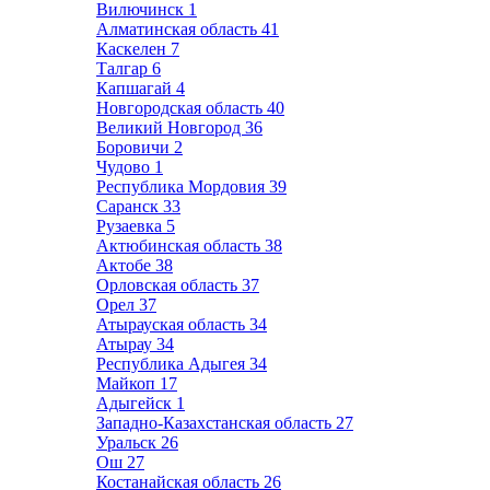
Вилючинск
1
Алматинская область
41
Каскелен
7
Талгар
6
Капшагай
4
Новгородская область
40
Великий Новгород
36
Боровичи
2
Чудово
1
Республика Мордовия
39
Саранск
33
Рузаевка
5
Актюбинская область
38
Актобе
38
Орловская область
37
Орел
37
Атырауская область
34
Атырау
34
Республика Адыгея
34
Майкоп
17
Адыгейск
1
Западно-Казахстанская область
27
Уральск
26
Ош
27
Костанайская область
26