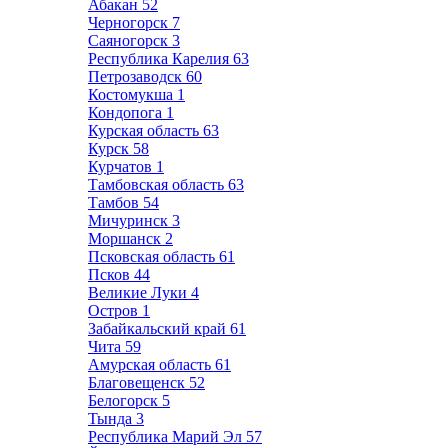
Абакан
52
Черногорск
7
Саяногорск
3
Республика Карелия
63
Петрозаводск
60
Костомукша
1
Кондопога
1
Курская область
63
Курск
58
Курчатов
1
Тамбовская область
63
Тамбов
54
Мичуринск
3
Моршанск
2
Псковская область
61
Псков
44
Великие Луки
4
Остров
1
Забайкальский край
61
Чита
59
Амурская область
61
Благовещенск
52
Белогорск
5
Тында
3
Республика Марий Эл
57