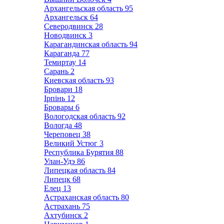
Архангельская область
95
Архангельск
64
Северодвинск
28
Новодвинск
3
Карагандинская область
94
Караганда
77
Темиртау
14
Сарань
2
Киевская область
93
Бровари
18
Ірпінь
12
Бровары
6
Вологодская область
92
Вологда
48
Череповец
38
Великий Устюг
3
Республика Бурятия
88
Улан-Удэ
86
Липецкая область
84
Липецк
68
Елец
13
Астраханская область
80
Астрахань
75
Ахтубинск
2