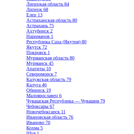
Липецкая область
84
Липецк
68
Елец
13
Астраханская область
80
Астрахань
75
Ахтубинск
2
Нариманов
1
Республика Саха (Якутия)
80
Якутск
72
Покровск
1
Мурманская область
80
Мурманск
45
Апатиты
10
Североморск
7
Калужская область
79
Калуга
46
Обнинск
19
Малоярославец
6
Чувашская Республика — Чувашия
79
Чебоксары
67
Новочебоксарск
11
Ивановская область
76
Иваново
70
Кохма
5
Шуя
1