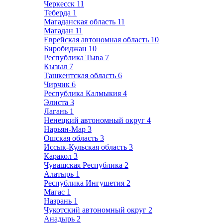
Черкесск
11
Теберда
1
Магаданская область
11
Магадан
11
Еврейская автономная область
10
Биробиджан
10
Республика Тыва
7
Кызыл
7
Ташкентская область
6
Чирчик
6
Республика Калмыкия
4
Элиста
3
Лагань
1
Ненецкий автономный округ
4
Нарьян-Мар
3
Ошская область
3
Иссык-Кульская область
3
Каракол
3
Чувашская Республика
2
Алатырь
1
Республика Ингушетия
2
Магас
1
Назрань
1
Чукотский автономный округ
2
Анадырь
2