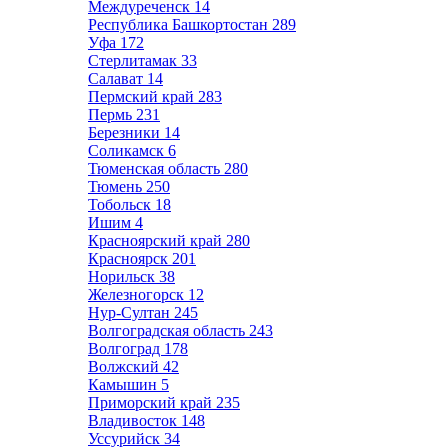
Междуреченск
14
Республика Башкортостан
289
Уфа
172
Стерлитамак
33
Салават
14
Пермский край
283
Пермь
231
Березники
14
Соликамск
6
Тюменская область
280
Тюмень
250
Тобольск
18
Ишим
4
Красноярский край
280
Красноярск
201
Норильск
38
Железногорск
12
Нур-Султан
245
Волгоградская область
243
Волгоград
178
Волжский
42
Камышин
5
Приморский край
235
Владивосток
148
Уссурийск
34