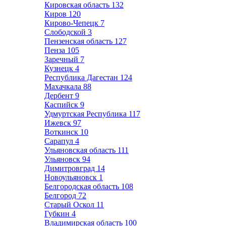
Кировская область
132
Киров
120
Кирово-Чепецк
7
Слободской
3
Пензенская область
127
Пенза
105
Заречный
7
Кузнецк
4
Республика Дагестан
124
Махачкала
88
Дербент
9
Каспийск
9
Удмуртская Республика
117
Ижевск
97
Воткинск
10
Сарапул
4
Ульяновская область
111
Ульяновск
94
Димитровград
14
Новоульяновск
1
Белгородская область
108
Белгород
72
Старый Оскол
11
Губкин
4
Владимирская область
100