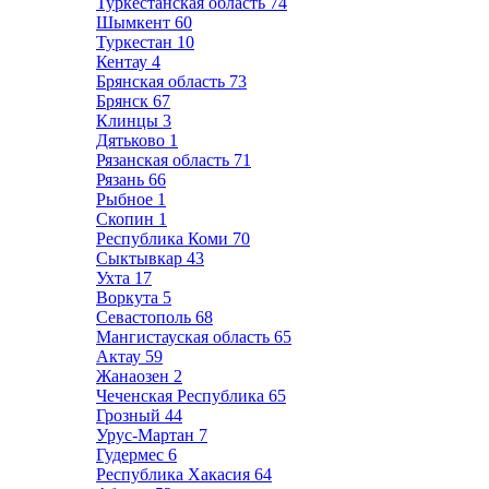
Туркестанская область
74
Шымкент
60
Туркестан
10
Кентау
4
Брянская область
73
Брянск
67
Клинцы
3
Дятьково
1
Рязанская область
71
Рязань
66
Рыбное
1
Скопин
1
Республика Коми
70
Сыктывкар
43
Ухта
17
Воркута
5
Севастополь
68
Мангистауская область
65
Актау
59
Жанаозен
2
Чеченская Республика
65
Грозный
44
Урус-Мартан
7
Гудермес
6
Республика Хакасия
64