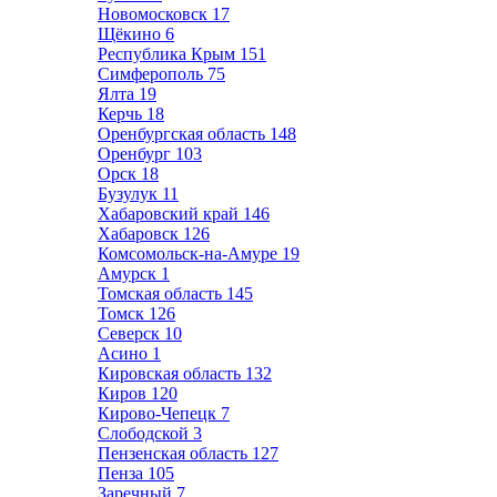
Новомосковск
17
Щёкино
6
Республика Крым
151
Симферополь
75
Ялта
19
Керчь
18
Оренбургская область
148
Оренбург
103
Орск
18
Бузулук
11
Хабаровский край
146
Хабаровск
126
Комсомольск-на-Амуре
19
Амурск
1
Томская область
145
Томск
126
Северск
10
Асино
1
Кировская область
132
Киров
120
Кирово-Чепецк
7
Слободской
3
Пензенская область
127
Пенза
105
Заречный
7