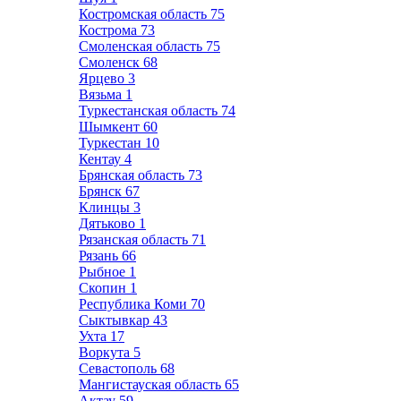
Костромская область
75
Кострома
73
Смоленская область
75
Смоленск
68
Ярцево
3
Вязьма
1
Туркестанская область
74
Шымкент
60
Туркестан
10
Кентау
4
Брянская область
73
Брянск
67
Клинцы
3
Дятьково
1
Рязанская область
71
Рязань
66
Рыбное
1
Скопин
1
Республика Коми
70
Сыктывкар
43
Ухта
17
Воркута
5
Севастополь
68
Мангистауская область
65
Актау
59