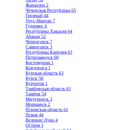
Жанаозен
2
Чеченская Республика
65
Грозный
44
Урус-Мартан
7
Гудермес
6
Республика Хакасия
64
Абакан
52
Черногорск
7
Саяногорск
3
Республика Карелия
63
Петрозаводск
60
Костомукша
1
Кондопога
1
Курская область
63
Курск
58
Курчатов
1
Тамбовская область
63
Тамбов
54
Мичуринск
3
Моршанск
2
Псковская область
61
Псков
44
Великие Луки
4
Остров
1