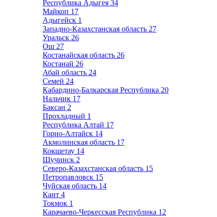
Республика Адыгея
34
Майкоп
17
Адыгейск
1
Западно-Казахстанская область
27
Уральск
26
Ош
27
Костанайская область
26
Костанай
26
Абай область
24
Семей
24
Кабардино-Балкарская Республика
20
Нальчик
17
Баксан
2
Прохладный
1
Республика Алтай
17
Горно-Алтайск
14
Акмолинская область
17
Кокшетау
14
Щучинск
2
Северо-Казахстанская область
15
Петропавловск
15
Чуйская область
14
Кант
4
Токмок
1
Карачаево-Черкесская Республика
12