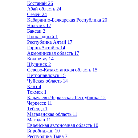
Костанай
26
Абай область
24
Семей
24
Кабардино-Балкарская Республика
20
Нальчик
17
Баксан
2
Прохладный
1
Республика Алтай
17
Горно-Алтайск
14
Акмолинская область
17
Кокшетау
14
Щучинск
2
Северо-Казахстанская область
15
Петропавловск
15
Чуйская область
14
Кант
4
Токмок
1
Карачаево-Черкесская Республика
12
Черкесск
11
Теберда
1
Магаданская область
11
Магадан
11
Еврейская автономная область
10
Биробиджан
10
Республика Тыва
7