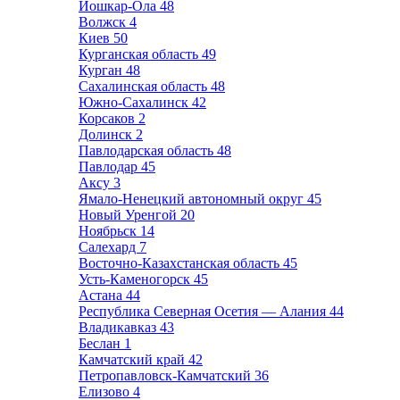
Йошкар-Ола
48
Волжск
4
Киев
50
Курганская область
49
Курган
48
Сахалинская область
48
Южно-Сахалинск
42
Корсаков
2
Долинск
2
Павлодарская область
48
Павлодар
45
Аксу
3
Ямало-Ненецкий автономный округ
45
Новый Уренгой
20
Ноябрьск
14
Салехард
7
Восточно-Казахстанская область
45
Усть-Каменогорск
45
Астана
44
Республика Северная Осетия — Алания
44
Владикавказ
43
Беслан
1
Камчатский край
42
Петропавловск-Камчатский
36
Елизово
4