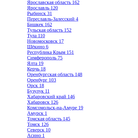
Ярославская область
162
Ярославль
120
Рыбинск
31
Переславль-Залесский
4
Бишкек
162
Тульская область
152
Тула
110
Новомосковск
17
Щёкино
6
Республика Крым
151
Симферополь
75
Ялта
19
Керчь
18
Оренбургская область
148
Оренбург
103
Орск
18
Бузулук
11
Хабаровский край
146
Хабаровск
126
Комсомольск-на-Амуре
19
Амурск
1
Томская область
145
Томск
126
Северск
10
Асино
1