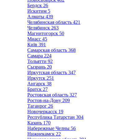
Бердск
26
Искитим
5
Алматы
439
Челябинская область
421
Челябинск
263
Магнитогорск
50
Миасс
45
Київ
391
Самарская область
368
Самара
224
Тольятти
92
Сызрань
20
Иркутская область
347
Иркутск
251
Ангарск
38
Братск
27
Ростовская область
327
Ростов-на-Дону
209
Таганрог
26
Новочеркасск
19
Республика Татарстан
304
Казань
170
Набережные Челны
56
Нижнекамск
22