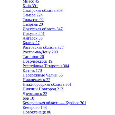
Миасс
45
Київ
391
Самарская область
368
Самара
224
Тольятти
92
Сызрань
20
Иркутская область
347
Иркутск
251
Ангарск
38
Братск
27
Ростовская область
327
Ростов-на-Дону
209
Таганрог
26
Новочеркасск
19
Республика Татарстан
304
Казань
170
Набережные Челны
56
Нижнекамск
22
Нижегородская область
301
Нижний Новгород
212
Дзержинск
22
Бор
10
Кемеровская область — Кузбасс
301
Кемерово
143
Новокузнецк
86