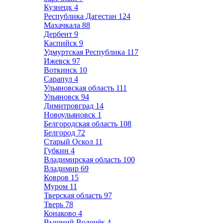
Кузнецк
4
Республика Дагестан
124
Махачкала
88
Дербент
9
Каспийск
9
Удмуртская Республика
117
Ижевск
97
Воткинск
10
Сарапул
4
Ульяновская область
111
Ульяновск
94
Димитровград
14
Новоульяновск
1
Белгородская область
108
Белгород
72
Старый Оскол
11
Губкин
4
Владимирская область
100
Владимир
69
Ковров
15
Муром
11
Тверская область
97
Тверь
78
Конаково
4
Вышний Волочёк
4