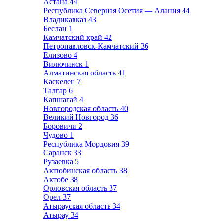
Астана
44
Республика Северная Осетия — Алания
44
Владикавказ
43
Беслан
1
Камчатский край
42
Петропавловск-Камчатский
36
Елизово
4
Вилючинск
1
Алматинская область
41
Каскелен
7
Талгар
6
Капшагай
4
Новгородская область
40
Великий Новгород
36
Боровичи
2
Чудово
1
Республика Мордовия
39
Саранск
33
Рузаевка
5
Актюбинская область
38
Актобе
38
Орловская область
37
Орел
37
Атырауская область
34
Атырау
34