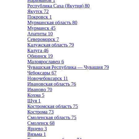
Нариманов
1
Республика Саха (Якутия)
80
Якутск
72
Покровск
1
Мурманская область
80
Мурманск
45
Апатиты
10
Североморск
7
Калужская область
79
Калуга
46
Обнинск
19
Малоярославец
6
Чувашская Республика — Чувашия
79
Чебоксары
67
Новочебоксарск
11
Ивановская область
76
Иваново
70
Кохма
5
Шуя
1
Костромская область
75
Кострома
73
Смоленская область
75
Смоленск
68
Ярцево
3
Вязьма
1