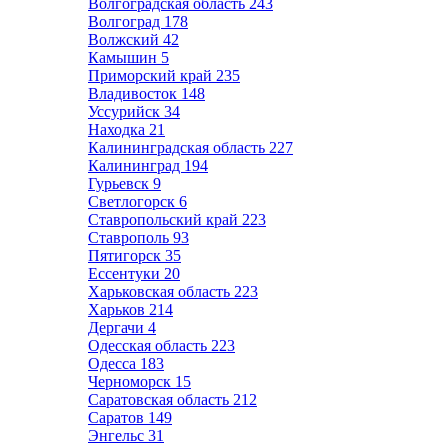
Волгоградская область
243
Волгоград
178
Волжский
42
Камышин
5
Приморский край
235
Владивосток
148
Уссурийск
34
Находка
21
Калининградская область
227
Калининград
194
Гурьевск
9
Светлогорск
6
Ставропольский край
223
Ставрополь
93
Пятигорск
35
Ессентуки
20
Харьковская область
223
Харьков
214
Дергачи
4
Одесская область
223
Одесса
183
Черноморск
15
Саратовская область
212
Саратов
149
Энгельс
31