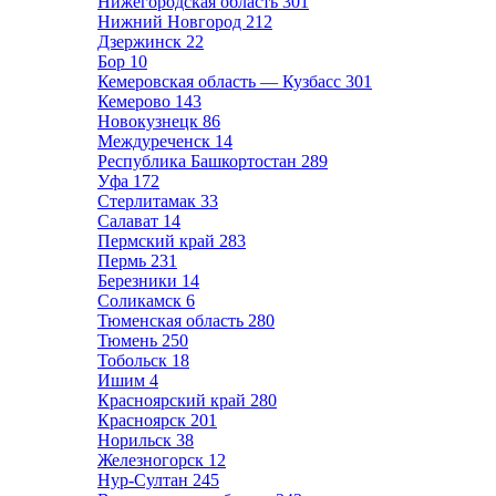
Нижегородская область
301
Нижний Новгород
212
Дзержинск
22
Бор
10
Кемеровская область — Кузбасс
301
Кемерово
143
Новокузнецк
86
Междуреченск
14
Республика Башкортостан
289
Уфа
172
Стерлитамак
33
Салават
14
Пермский край
283
Пермь
231
Березники
14
Соликамск
6
Тюменская область
280
Тюмень
250
Тобольск
18
Ишим
4
Красноярский край
280
Красноярск
201
Норильск
38
Железногорск
12
Нур-Султан
245