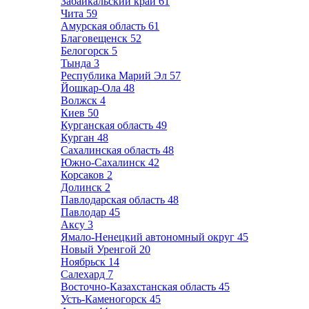
Забайкальский край
61
Чита
59
Амурская область
61
Благовещенск
52
Белогорск
5
Тында
3
Республика Марий Эл
57
Йошкар-Ола
48
Волжск
4
Киев
50
Курганская область
49
Курган
48
Сахалинская область
48
Южно-Сахалинск
42
Корсаков
2
Долинск
2
Павлодарская область
48
Павлодар
45
Аксу
3
Ямало-Ненецкий автономный округ
45
Новый Уренгой
20
Ноябрьск
14
Салехард
7
Восточно-Казахстанская область
45
Усть-Каменогорск
45