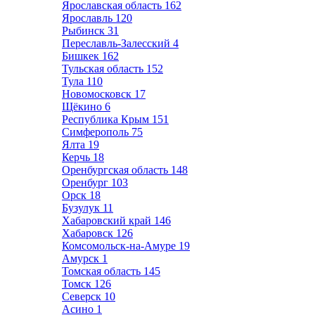
Ярославская область
162
Ярославль
120
Рыбинск
31
Переславль-Залесский
4
Бишкек
162
Тульская область
152
Тула
110
Новомосковск
17
Щёкино
6
Республика Крым
151
Симферополь
75
Ялта
19
Керчь
18
Оренбургская область
148
Оренбург
103
Орск
18
Бузулук
11
Хабаровский край
146
Хабаровск
126
Комсомольск-на-Амуре
19
Амурск
1
Томская область
145
Томск
126
Северск
10
Асино
1