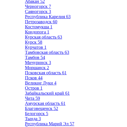
Абакан
52
Черногорск
7
Саяногорск
3
Республика Карелия
63
Петрозаводск
60
Костомукша
1
Кондопога
1
Курская область
63
Курск
58
Курчатов
1
Тамбовская область
63
Тамбов
54
Мичуринск
3
Моршанск
2
Псковская область
61
Псков
44
Великие Луки
4
Остров
1
Забайкальский край
61
Чита
59
Амурская область
61
Благовещенск
52
Белогорск
5
Тында
3
Республика Марий Эл
57