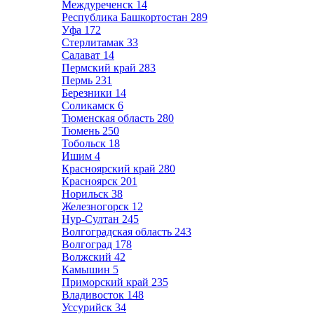
Междуреченск
14
Республика Башкортостан
289
Уфа
172
Стерлитамак
33
Салават
14
Пермский край
283
Пермь
231
Березники
14
Соликамск
6
Тюменская область
280
Тюмень
250
Тобольск
18
Ишим
4
Красноярский край
280
Красноярск
201
Норильск
38
Железногорск
12
Нур-Султан
245
Волгоградская область
243
Волгоград
178
Волжский
42
Камышин
5
Приморский край
235
Владивосток
148
Уссурийск
34