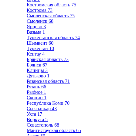
Костромская область
75
Кострома
73
Смоленская область
75
Смоленск
68
Ярцево
3
Вязьма
1
Туркестанская область
74
Шымкент
60
Туркестан
10
Кентау
4
Брянская область
73
Брянск
67
Клинцы
3
Дятьково
1
Рязанская область
71
Рязань
66
Рыбное
1
Скопин
1
Республика Коми
70
Сыктывкар
43
Ухта
17
Воркута
5
Севастополь
68
Мангистауская область
65
Актау
59