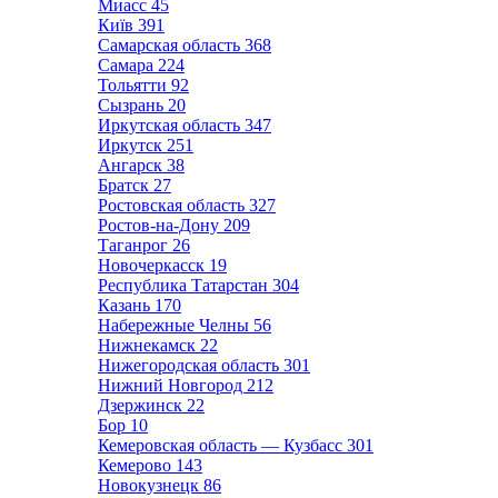
Миасс
45
Київ
391
Самарская область
368
Самара
224
Тольятти
92
Сызрань
20
Иркутская область
347
Иркутск
251
Ангарск
38
Братск
27
Ростовская область
327
Ростов-на-Дону
209
Таганрог
26
Новочеркасск
19
Республика Татарстан
304
Казань
170
Набережные Челны
56
Нижнекамск
22
Нижегородская область
301
Нижний Новгород
212
Дзержинск
22
Бор
10
Кемеровская область — Кузбасс
301
Кемерово
143
Новокузнецк
86