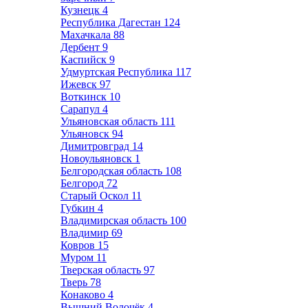
Кузнецк
4
Республика Дагестан
124
Махачкала
88
Дербент
9
Каспийск
9
Удмуртская Республика
117
Ижевск
97
Воткинск
10
Сарапул
4
Ульяновская область
111
Ульяновск
94
Димитровград
14
Новоульяновск
1
Белгородская область
108
Белгород
72
Старый Оскол
11
Губкин
4
Владимирская область
100
Владимир
69
Ковров
15
Муром
11
Тверская область
97
Тверь
78
Конаково
4
Вышний Волочёк
4