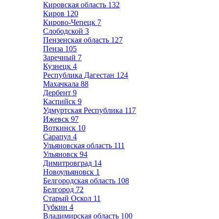
Кировская область
132
Киров
120
Кирово-Чепецк
7
Слободской
3
Пензенская область
127
Пенза
105
Заречный
7
Кузнецк
4
Республика Дагестан
124
Махачкала
88
Дербент
9
Каспийск
9
Удмуртская Республика
117
Ижевск
97
Воткинск
10
Сарапул
4
Ульяновская область
111
Ульяновск
94
Димитровград
14
Новоульяновск
1
Белгородская область
108
Белгород
72
Старый Оскол
11
Губкин
4
Владимирская область
100