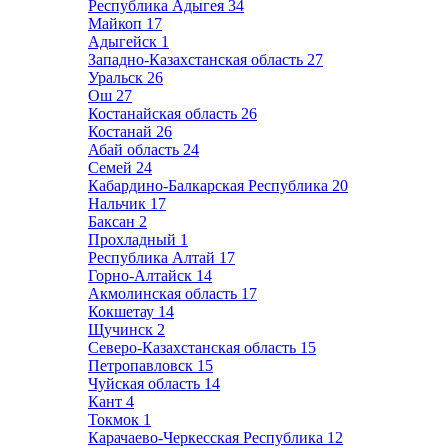
Республика Адыгея
34
Майкоп
17
Адыгейск
1
Западно-Казахстанская область
27
Уральск
26
Ош
27
Костанайская область
26
Костанай
26
Абай область
24
Семей
24
Кабардино-Балкарская Республика
20
Нальчик
17
Баксан
2
Прохладный
1
Республика Алтай
17
Горно-Алтайск
14
Акмолинская область
17
Кокшетау
14
Щучинск
2
Северо-Казахстанская область
15
Петропавловск
15
Чуйская область
14
Кант
4
Токмок
1
Карачаево-Черкесская Республика
12