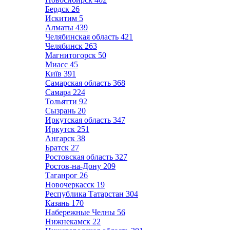
Бердск
26
Искитим
5
Алматы
439
Челябинская область
421
Челябинск
263
Магнитогорск
50
Миасс
45
Київ
391
Самарская область
368
Самара
224
Тольятти
92
Сызрань
20
Иркутская область
347
Иркутск
251
Ангарск
38
Братск
27
Ростовская область
327
Ростов-на-Дону
209
Таганрог
26
Новочеркасск
19
Республика Татарстан
304
Казань
170
Набережные Челны
56
Нижнекамск
22