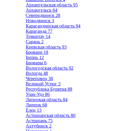
Архангельская область
95
Архангельск
64
Северодвинск
28
Новодвинск
3
Карагандинская область
94
Караганда
77
Темиртау
14
Сарань
2
Киевская область
93
Бровари
18
Ірпінь
12
Бровары
6
Вологодская область
92
Вологда
48
Череповец
38
Великий Устюг
3
Республика Бурятия
88
Улан-Удэ
86
Липецкая область
84
Липецк
68
Елец
13
Астраханская область
80
Астрахань
75
Ахтубинск
2