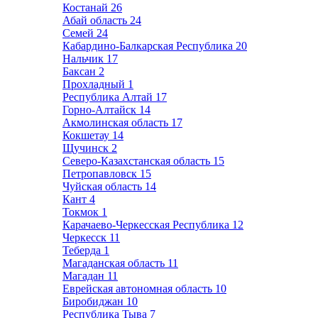
Костанай
26
Абай область
24
Семей
24
Кабардино-Балкарская Республика
20
Нальчик
17
Баксан
2
Прохладный
1
Республика Алтай
17
Горно-Алтайск
14
Акмолинская область
17
Кокшетау
14
Щучинск
2
Северо-Казахстанская область
15
Петропавловск
15
Чуйская область
14
Кант
4
Токмок
1
Карачаево-Черкесская Республика
12
Черкесск
11
Теберда
1
Магаданская область
11
Магадан
11
Еврейская автономная область
10
Биробиджан
10
Республика Тыва
7