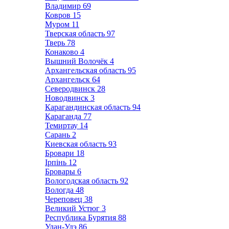
Владимир
69
Ковров
15
Муром
11
Тверская область
97
Тверь
78
Конаково
4
Вышний Волочёк
4
Архангельская область
95
Архангельск
64
Северодвинск
28
Новодвинск
3
Карагандинская область
94
Караганда
77
Темиртау
14
Сарань
2
Киевская область
93
Бровари
18
Ірпінь
12
Бровары
6
Вологодская область
92
Вологда
48
Череповец
38
Великий Устюг
3
Республика Бурятия
88
Улан-Удэ
86