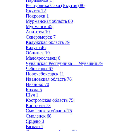
Нариманов
1
Республика Саха (Якутия)
80
Якутск
72
Покровск
1
Мурманская область
80
Мурманск
45
Апатиты
10
Североморск
7
Калужская область
79
Калуга
46
Обнинск
19
Малоярославец
6
Чувашская Республика — Чувашия
79
Чебоксары
67
Новочебоксарск
11
Ивановская область
76
Иваново
70
Кохма
5
Шуя
1
Костромская область
75
Кострома
73
Смоленская область
75
Смоленск
68
Ярцево
3
Вязьма
1