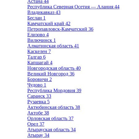
Астана
44
Республика Северная Осетия — Алания
44
Владикавказ
43
Беслан
1
Камчатский край
42
Петропавловск-Камчатский
36
Елизово
4
Вилючинск
1
Алматинская область
41
Каскелен
7
Талгар
6
Капшагай
4
Новгородская область
40
Великий Новгород
36
Боровичи
2
Чудово
1
Республика Мордовия
39
Саранск
33
Рузаевка
5
Актюбинская область
38
Актобе
38
Орловская область
37
Орел
37
Атырауская область
34
Атырау
34