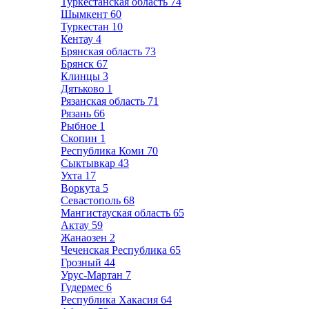
Туркестанская область
74
Шымкент
60
Туркестан
10
Кентау
4
Брянская область
73
Брянск
67
Клинцы
3
Дятьково
1
Рязанская область
71
Рязань
66
Рыбное
1
Скопин
1
Республика Коми
70
Сыктывкар
43
Ухта
17
Воркута
5
Севастополь
68
Мангистауская область
65
Актау
59
Жанаозен
2
Чеченская Республика
65
Грозный
44
Урус-Мартан
7
Гудермес
6
Республика Хакасия
64