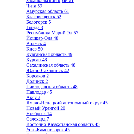
Забайкальский край
61
Чита
59
Амурская область
61
Благовещенск
52
Белогорск
5
Тында
3
Республика Марий Эл
57
Йошкар-Ола
48
Волжск
4
Киев
50
Курганская область
49
Курган
48
Сахалинская область
48
Южно-Сахалинск
42
Корсаков
2
Долинск
2
Павлодарская область
48
Павлодар
45
Аксу
3
Ямало-Ненецкий автономный округ
45
Новый Уренгой
20
Ноябрьск
14
Салехард
7
Восточно-Казахстанская область
45
Усть-Каменогорск
45