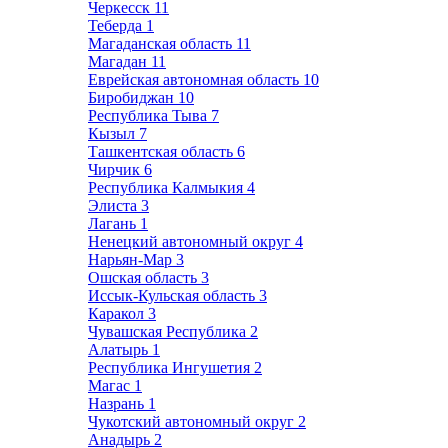
Черкесск
11
Теберда
1
Магаданская область
11
Магадан
11
Еврейская автономная область
10
Биробиджан
10
Республика Тыва
7
Кызыл
7
Ташкентская область
6
Чирчик
6
Республика Калмыкия
4
Элиста
3
Лагань
1
Ненецкий автономный округ
4
Нарьян-Мар
3
Ошская область
3
Иссык-Кульская область
3
Каракол
3
Чувашская Республика
2
Алатырь
1
Республика Ингушетия
2
Магас
1
Назрань
1
Чукотский автономный округ
2
Анадырь
2