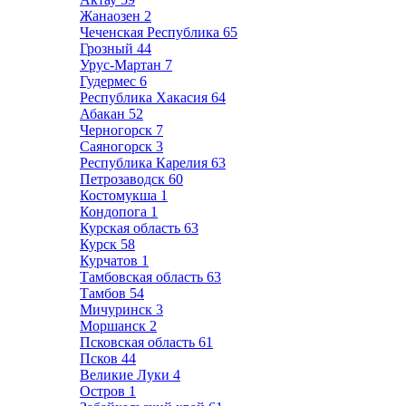
Жанаозен
2
Чеченская Республика
65
Грозный
44
Урус-Мартан
7
Гудермес
6
Республика Хакасия
64
Абакан
52
Черногорск
7
Саяногорск
3
Республика Карелия
63
Петрозаводск
60
Костомукша
1
Кондопога
1
Курская область
63
Курск
58
Курчатов
1
Тамбовская область
63
Тамбов
54
Мичуринск
3
Моршанск
2
Псковская область
61
Псков
44
Великие Луки
4
Остров
1