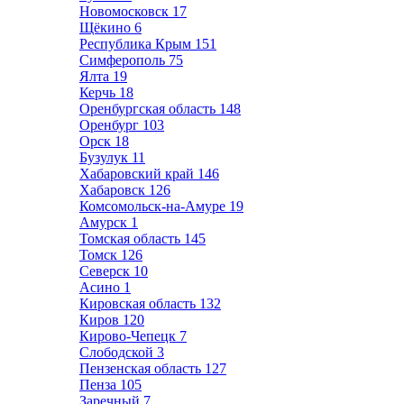
Новомосковск
17
Щёкино
6
Республика Крым
151
Симферополь
75
Ялта
19
Керчь
18
Оренбургская область
148
Оренбург
103
Орск
18
Бузулук
11
Хабаровский край
146
Хабаровск
126
Комсомольск-на-Амуре
19
Амурск
1
Томская область
145
Томск
126
Северск
10
Асино
1
Кировская область
132
Киров
120
Кирово-Чепецк
7
Слободской
3
Пензенская область
127
Пенза
105
Заречный
7