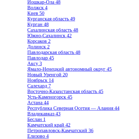
Йошкар-Ола
48
Волжск
4
Киев
50
Курганская область
49
Курган
48
Сахалинская область
48
Южно-Сахалинск
42
Корсаков
2
Долинск
2
Павлодарская область
48
Павлодар
45
Аксу
3
Ямало-Ненецкий автономный округ
45
Новый Уренгой
20
Ноябрьск
14
Салехард
7
Восточно-Казахстанская область
45
Усть-Каменогорск
45
Астана
44
Республика Северная Осетия — Алания
44
Владикавказ
43
Беслан
1
Камчатский край
42
Петропавловск-Камчатский
36
Елизово
4