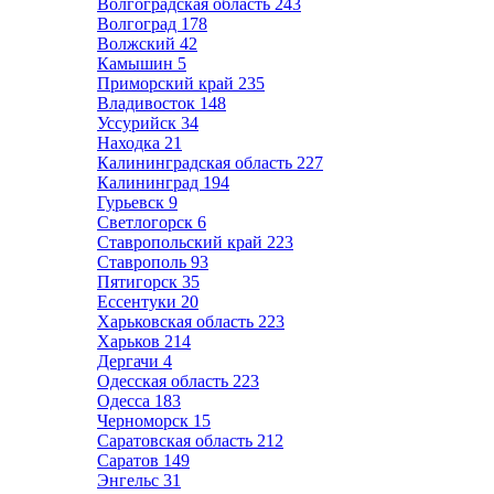
Волгоградская область
243
Волгоград
178
Волжский
42
Камышин
5
Приморский край
235
Владивосток
148
Уссурийск
34
Находка
21
Калининградская область
227
Калининград
194
Гурьевск
9
Светлогорск
6
Ставропольский край
223
Ставрополь
93
Пятигорск
35
Ессентуки
20
Харьковская область
223
Харьков
214
Дергачи
4
Одесская область
223
Одесса
183
Черноморск
15
Саратовская область
212
Саратов
149
Энгельс
31