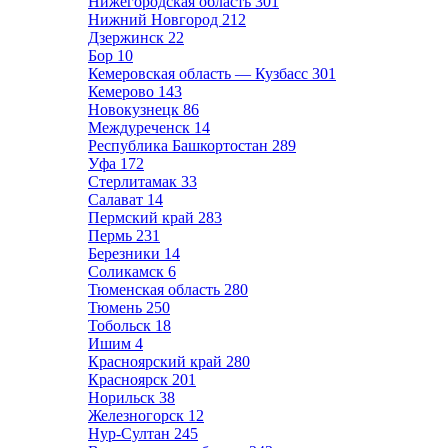
Нижегородская область
301
Нижний Новгород
212
Дзержинск
22
Бор
10
Кемеровская область — Кузбасс
301
Кемерово
143
Новокузнецк
86
Междуреченск
14
Республика Башкортостан
289
Уфа
172
Стерлитамак
33
Салават
14
Пермский край
283
Пермь
231
Березники
14
Соликамск
6
Тюменская область
280
Тюмень
250
Тобольск
18
Ишим
4
Красноярский край
280
Красноярск
201
Норильск
38
Железногорск
12
Нур-Султан
245