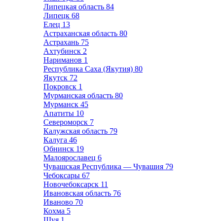
Липецкая область
84
Липецк
68
Елец
13
Астраханская область
80
Астрахань
75
Ахтубинск
2
Нариманов
1
Республика Саха (Якутия)
80
Якутск
72
Покровск
1
Мурманская область
80
Мурманск
45
Апатиты
10
Североморск
7
Калужская область
79
Калуга
46
Обнинск
19
Малоярославец
6
Чувашская Республика — Чувашия
79
Чебоксары
67
Новочебоксарск
11
Ивановская область
76
Иваново
70
Кохма
5
Шуя
1