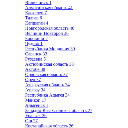
Вилючинск
1
Алматинская область
41
Каскелен
7
Талгар
6
Капшагай
4
Новгородская область
40
Великий Новгород
36
Боровичи
2
Чудово
1
Республика Мордовия
39
Саранск
33
Рузаевка
5
Актюбинская область
38
Актобе
38
Орловская область
37
Орел
37
Атырауская область
34
Атырау
34
Республика Адыгея
34
Майкоп
17
Адыгейск
1
Западно-Казахстанская область
27
Уральск
26
Ош
27
Костанайская область
26