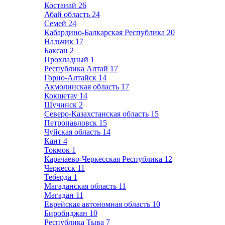
Костанай
26
Абай область
24
Семей
24
Кабардино-Балкарская Республика
20
Нальчик
17
Баксан
2
Прохладный
1
Республика Алтай
17
Горно-Алтайск
14
Акмолинская область
17
Кокшетау
14
Щучинск
2
Северо-Казахстанская область
15
Петропавловск
15
Чуйская область
14
Кант
4
Токмок
1
Карачаево-Черкесская Республика
12
Черкесск
11
Теберда
1
Магаданская область
11
Магадан
11
Еврейская автономная область
10
Биробиджан
10
Республика Тыва
7