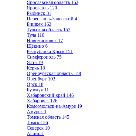
Ярославская область
162
Ярославль
120
Рыбинск
31
Переславль-Залесский
4
Бишкек
162
Тульская область
152
Тула
110
Новомосковск
17
Щёкино
6
Республика Крым
151
Симферополь
75
Ялта
19
Керчь
18
Оренбургская область
148
Оренбург
103
Орск
18
Бузулук
11
Хабаровский край
146
Хабаровск
126
Комсомольск-на-Амуре
19
Амурск
1
Томская область
145
Томск
126
Северск
10
Асино
1