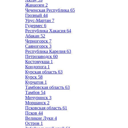
Жанаозен
2
Чеченская Республика
65
Грозный
44
Урус-Мартан
7
Гудермес
6
Республика Хакасия
64
Абакан
52
Черногорск
7
Саяногорск
3
Республика Карелия
63
Петрозаводск
60
Костомукша
1
Кондопога
1
Курская область
63
Курск
58
Курчатов
1
Тамбовская область
63
Тамбов
54
Мичуринск
3
Моршанск
2
Псковская область
61
Псков
44
Великие Луки
4
Остров
1