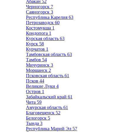
Абакан
52
Черногорск
7
Саяногорск
3
Республика Карелия
63
Петрозаводск
60
Костомукша
1
Кондопога
1
Курская область
63
Курск
58
Курчатов
1
Тамбовская область
63
Тамбов
54
Мичуринск
3
Моршанск
2
Псковская область
61
Псков
44
Великие Луки
4
Остров
1
Забайкальский край
61
Чита
59
Амурская область
61
Благовещенск
52
Белогорск
5
Тында
3
Республика Марий Эл
57