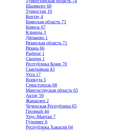
Туркестанская область
74
Шымкент
60
Туркестан
10
Кентау
4
Брянская область
73
Брянск
67
Клинцы
3
Дятьково
1
Рязанская область
71
Рязань
66
Рыбное
1
Скопин
1
Республика Коми
70
Сыктывкар
43
Ухта
17
Воркута
5
Севастополь
68
Мангистауская область
65
Актау
59
Жанаозен
2
Чеченская Республика
65
Грозный
44
Урус-Мартан
7
Гудермес
6
Республика Хакасия
64