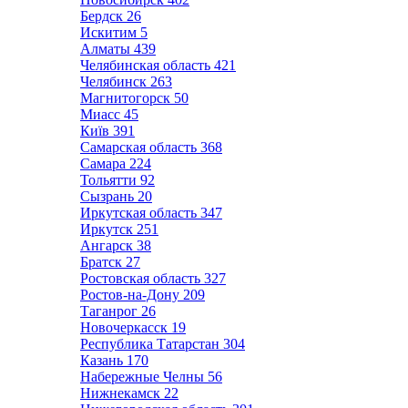
Бердск
26
Искитим
5
Алматы
439
Челябинская область
421
Челябинск
263
Магнитогорск
50
Миасс
45
Київ
391
Самарская область
368
Самара
224
Тольятти
92
Сызрань
20
Иркутская область
347
Иркутск
251
Ангарск
38
Братск
27
Ростовская область
327
Ростов-на-Дону
209
Таганрог
26
Новочеркасск
19
Республика Татарстан
304
Казань
170
Набережные Челны
56
Нижнекамск
22