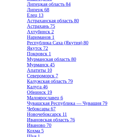
Липецкая область
84
Липецк
68
Елец
13
Астраханская область
80
Астрахань
75
Ахтубинск
2
Нариманов
1
Республика Саха (Якутия)
80
Якутск
72
Покровск
1
Мурманская область
80
Мурманск
45
Апатиты
10
Североморск
7
Калужская область
79
Калуга
46
Обнинск
19
Малоярославец
6
Чувашская Республика — Чувашия
79
Чебоксары
67
Новочебоксарск
11
Ивановская область
76
Иваново
70
Кохма
5
Шуя
1