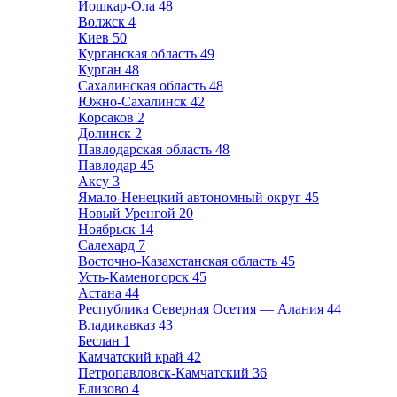
Йошкар-Ола
48
Волжск
4
Киев
50
Курганская область
49
Курган
48
Сахалинская область
48
Южно-Сахалинск
42
Корсаков
2
Долинск
2
Павлодарская область
48
Павлодар
45
Аксу
3
Ямало-Ненецкий автономный округ
45
Новый Уренгой
20
Ноябрьск
14
Салехард
7
Восточно-Казахстанская область
45
Усть-Каменогорск
45
Астана
44
Республика Северная Осетия — Алания
44
Владикавказ
43
Беслан
1
Камчатский край
42
Петропавловск-Камчатский
36
Елизово
4