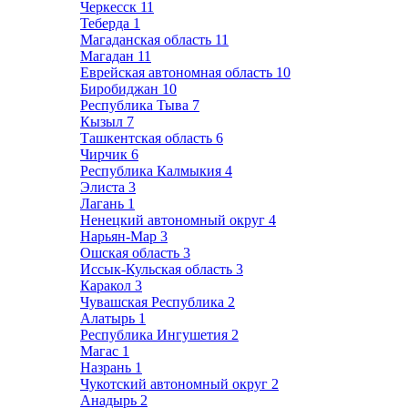
Черкесск
11
Теберда
1
Магаданская область
11
Магадан
11
Еврейская автономная область
10
Биробиджан
10
Республика Тыва
7
Кызыл
7
Ташкентская область
6
Чирчик
6
Республика Калмыкия
4
Элиста
3
Лагань
1
Ненецкий автономный округ
4
Нарьян-Мар
3
Ошская область
3
Иссык-Кульская область
3
Каракол
3
Чувашская Республика
2
Алатырь
1
Республика Ингушетия
2
Магас
1
Назрань
1
Чукотский автономный округ
2
Анадырь
2