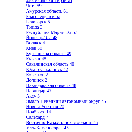
Забайкальский край
61
Чита
59
Амурская область
61
Благовещенск
52
Белогорск
5
Тында
3
Республика Марий Эл
57
Йошкар-Ола
48
Волжск
4
Киев
50
Курганская область
49
Курган
48
Сахалинская область
48
Южно-Сахалинск
42
Корсаков
2
Долинск
2
Павлодарская область
48
Павлодар
45
Аксу
3
Ямало-Ненецкий автономный округ
45
Новый Уренгой
20
Ноябрьск
14
Салехард
7
Восточно-Казахстанская область
45
Усть-Каменогорск
45