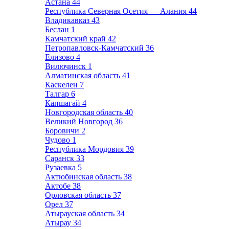
Астана
44
Республика Северная Осетия — Алания
44
Владикавказ
43
Беслан
1
Камчатский край
42
Петропавловск-Камчатский
36
Елизово
4
Вилючинск
1
Алматинская область
41
Каскелен
7
Талгар
6
Капшагай
4
Новгородская область
40
Великий Новгород
36
Боровичи
2
Чудово
1
Республика Мордовия
39
Саранск
33
Рузаевка
5
Актюбинская область
38
Актобе
38
Орловская область
37
Орел
37
Атырауская область
34
Атырау
34