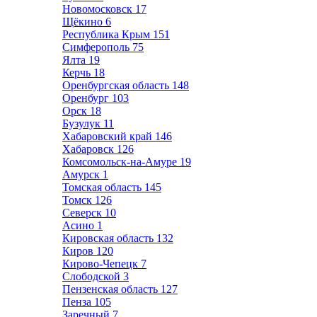
Новомосковск
17
Щёкино
6
Республика Крым
151
Симферополь
75
Ялта
19
Керчь
18
Оренбургская область
148
Оренбург
103
Орск
18
Бузулук
11
Хабаровский край
146
Хабаровск
126
Комсомольск-на-Амуре
19
Амурск
1
Томская область
145
Томск
126
Северск
10
Асино
1
Кировская область
132
Киров
120
Кирово-Чепецк
7
Слободской
3
Пензенская область
127
Пенза
105
Заречный
7