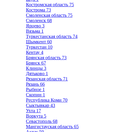
Костромская область
75
Кострома
73
Смоленская область
75
Смоленск
68
Ярцево
3
Вязьма
1
Туркестанская область
74
Шымкент
60
Туркестан
10
Кентау
4
Брянская область
73
Брянск
67
Клинцы
3
Дятьково
1
Рязанская область
71
Рязань
66
Рыбное
1
Скопин
1
Республика Коми
70
Сыктывкар
43
Ухта
17
Воркута
5
Севастополь
68
Мангистауская область
65
Актау
59