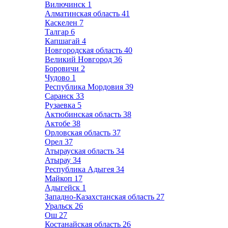
Вилючинск
1
Алматинская область
41
Каскелен
7
Талгар
6
Капшагай
4
Новгородская область
40
Великий Новгород
36
Боровичи
2
Чудово
1
Республика Мордовия
39
Саранск
33
Рузаевка
5
Актюбинская область
38
Актобе
38
Орловская область
37
Орел
37
Атырауская область
34
Атырау
34
Республика Адыгея
34
Майкоп
17
Адыгейск
1
Западно-Казахстанская область
27
Уральск
26
Ош
27
Костанайская область
26