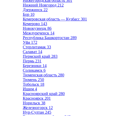
Нижегородская область
301
Нижний Новгород
212
Дзержинск
22
Бор
10
Кемеровская область — Кузбасс
301
Кемерово
143
Новокузнецк
86
Междуреченск
14
Республика Башкортостан
289
Уфа
172
Стерлитамак
33
Салават
14
Пермский край
283
Пермь
231
Березники
14
Соликамск
6
Тюменская область
280
Тюмень
250
Тобольск
18
Ишим
4
Красноярский край
280
Красноярск
201
Норильск
38
Железногорск
12
Нур-Султан
245