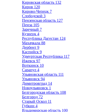
Кировская область
132
Киров
120
Кирово-Чепецк
7
Слободской
3
Пензенская область
127
Пенза
105
Заречный
7
Кузнецк
4
Республика Дагестан
124
Махачкала
88
Дербент
9
Каспийск
9
Удмуртская Республика
117
Ижевск
97
Воткинск
10
Сарапул
4
Ульяновская область
111
Ульяновск
94
Димитровград
14
Новоульяновск
1
Белгородская область
108
Белгород
72
Старый Оскол
11
Губкин
4
Владимирская область
100