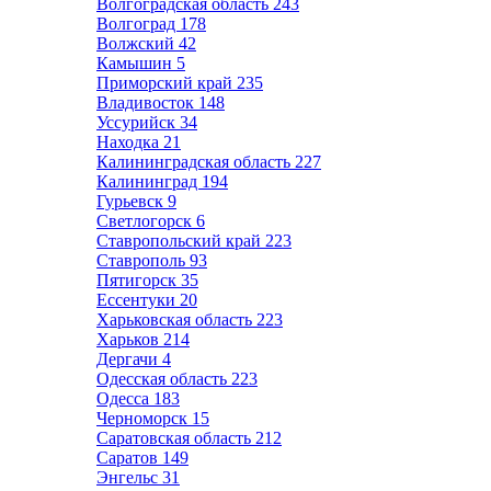
Волгоградская область
243
Волгоград
178
Волжский
42
Камышин
5
Приморский край
235
Владивосток
148
Уссурийск
34
Находка
21
Калининградская область
227
Калининград
194
Гурьевск
9
Светлогорск
6
Ставропольский край
223
Ставрополь
93
Пятигорск
35
Ессентуки
20
Харьковская область
223
Харьков
214
Дергачи
4
Одесская область
223
Одесса
183
Черноморск
15
Саратовская область
212
Саратов
149
Энгельс
31