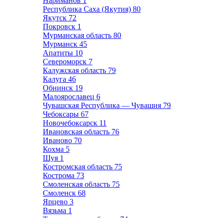
Нариманов
1
Республика Саха (Якутия)
80
Якутск
72
Покровск
1
Мурманская область
80
Мурманск
45
Апатиты
10
Североморск
7
Калужская область
79
Калуга
46
Обнинск
19
Малоярославец
6
Чувашская Республика — Чувашия
79
Чебоксары
67
Новочебоксарск
11
Ивановская область
76
Иваново
70
Кохма
5
Шуя
1
Костромская область
75
Кострома
73
Смоленская область
75
Смоленск
68
Ярцево
3
Вязьма
1