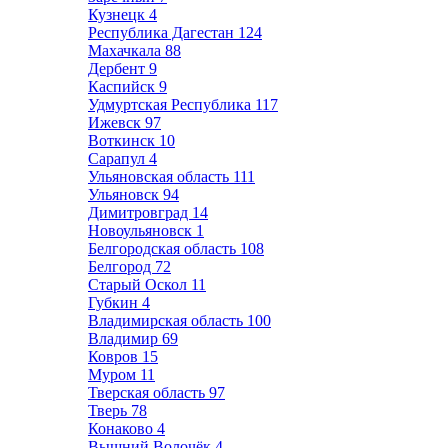
Кузнецк
4
Республика Дагестан
124
Махачкала
88
Дербент
9
Каспийск
9
Удмуртская Республика
117
Ижевск
97
Воткинск
10
Сарапул
4
Ульяновская область
111
Ульяновск
94
Димитровград
14
Новоульяновск
1
Белгородская область
108
Белгород
72
Старый Оскол
11
Губкин
4
Владимирская область
100
Владимир
69
Ковров
15
Муром
11
Тверская область
97
Тверь
78
Конаково
4
Вышний Волочёк
4