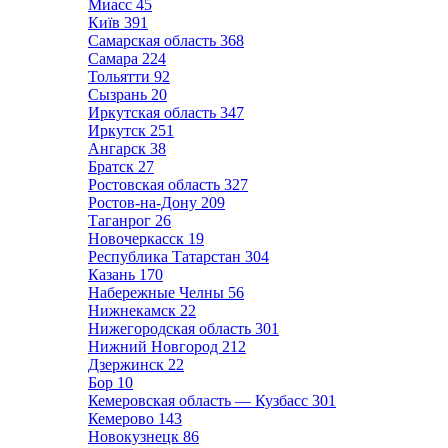
Миасс
45
Київ
391
Самарская область
368
Самара
224
Тольятти
92
Сызрань
20
Иркутская область
347
Иркутск
251
Ангарск
38
Братск
27
Ростовская область
327
Ростов-на-Дону
209
Таганрог
26
Новочеркасск
19
Республика Татарстан
304
Казань
170
Набережные Челны
56
Нижнекамск
22
Нижегородская область
301
Нижний Новгород
212
Дзержинск
22
Бор
10
Кемеровская область — Кузбасс
301
Кемерово
143
Новокузнецк
86