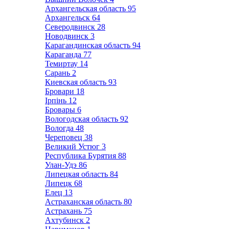
Архангельская область
95
Архангельск
64
Северодвинск
28
Новодвинск
3
Карагандинская область
94
Караганда
77
Темиртау
14
Сарань
2
Киевская область
93
Бровари
18
Ірпінь
12
Бровары
6
Вологодская область
92
Вологда
48
Череповец
38
Великий Устюг
3
Республика Бурятия
88
Улан-Удэ
86
Липецкая область
84
Липецк
68
Елец
13
Астраханская область
80
Астрахань
75
Ахтубинск
2