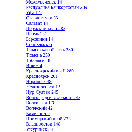
Междуреченск
14
Республика Башкортостан
289
Уфа
172
Стерлитамак
33
Салават
14
Пермский край
283
Пермь
231
Березники
14
Соликамск
6
Тюменская область
280
Тюмень
250
Тобольск
18
Ишим
4
Красноярский край
280
Красноярск
201
Норильск
38
Железногорск
12
Нур-Султан
245
Волгоградская область
243
Волгоград
178
Волжский
42
Камышин
5
Приморский край
235
Владивосток
148
Уссурийск
34