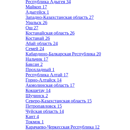
Республика Адыгея
34
Майкоп
17
Адыгейск
1
Западно-Казахстанская область
27
Уральск
26
Ош
27
Костанайская область
26
Костанай
26
Абай область
24
Семей
24
Кабардино-Балкарская Республика
20
Нальчик
17
Баксан
2
Прохладный
1
Республика Алтай
17
Горно-Алтайск
14
Акмолинская область
17
Кокшетау
14
Щучинск
2
Северо-Казахстанская область
15
Петропавловск
15
Чуйская область
14
Кант
4
Токмок
1
Карачаево-Черкесская Республика
12