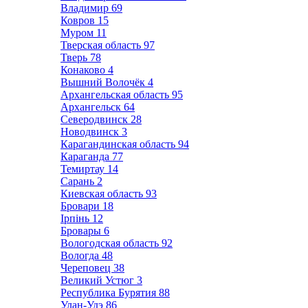
Владимир
69
Ковров
15
Муром
11
Тверская область
97
Тверь
78
Конаково
4
Вышний Волочёк
4
Архангельская область
95
Архангельск
64
Северодвинск
28
Новодвинск
3
Карагандинская область
94
Караганда
77
Темиртау
14
Сарань
2
Киевская область
93
Бровари
18
Ірпінь
12
Бровары
6
Вологодская область
92
Вологда
48
Череповец
38
Великий Устюг
3
Республика Бурятия
88
Улан-Удэ
86