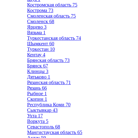
Костромская область
75
Кострома
73
Смоленская область
75
Смоленск
68
Ярцево
3
Вязьма
1
Туркестанская область
74
Шымкент
60
Туркестан
10
Кентау
4
Брянская область
73
Брянск
67
Клинцы
3
Дятьково
1
Рязанская область
71
Рязань
66
Рыбное
1
Скопин
1
Республика Коми
70
Сыктывкар
43
Ухта
17
Воркута
5
Севастополь
68
Мангистауская область
65
Актау
59