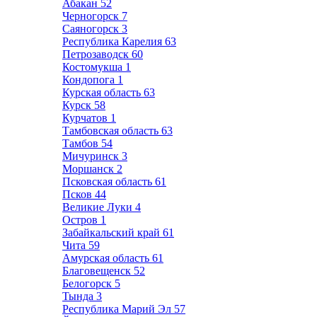
Абакан
52
Черногорск
7
Саяногорск
3
Республика Карелия
63
Петрозаводск
60
Костомукша
1
Кондопога
1
Курская область
63
Курск
58
Курчатов
1
Тамбовская область
63
Тамбов
54
Мичуринск
3
Моршанск
2
Псковская область
61
Псков
44
Великие Луки
4
Остров
1
Забайкальский край
61
Чита
59
Амурская область
61
Благовещенск
52
Белогорск
5
Тында
3
Республика Марий Эл
57