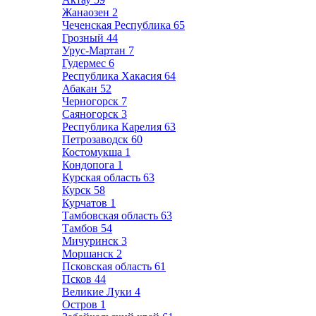
Жанаозен
2
Чеченская Республика
65
Грозный
44
Урус-Мартан
7
Гудермес
6
Республика Хакасия
64
Абакан
52
Черногорск
7
Саяногорск
3
Республика Карелия
63
Петрозаводск
60
Костомукша
1
Кондопога
1
Курская область
63
Курск
58
Курчатов
1
Тамбовская область
63
Тамбов
54
Мичуринск
3
Моршанск
2
Псковская область
61
Псков
44
Великие Луки
4
Остров
1