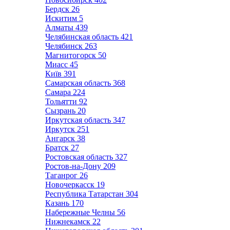
Бердск
26
Искитим
5
Алматы
439
Челябинская область
421
Челябинск
263
Магнитогорск
50
Миасс
45
Київ
391
Самарская область
368
Самара
224
Тольятти
92
Сызрань
20
Иркутская область
347
Иркутск
251
Ангарск
38
Братск
27
Ростовская область
327
Ростов-на-Дону
209
Таганрог
26
Новочеркасск
19
Республика Татарстан
304
Казань
170
Набережные Челны
56
Нижнекамск
22