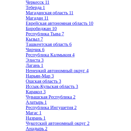
Черкесск
11
Теберда
1
Магаданская область
11
Магадан
11
Еврейская автономная область
10
Биробиджан
10
Республика Тыва
7
Кызыл
7
Ташкентская область
6
Чирчик
6
Республика Калмыкия
4
Элиста
3
Лагань
1
Ненецкий автономный округ
4
Нарьян-Мар
3
Ошская область
3
Иссык-Кульская область
3
Каракол
3
Чувашская Республика
2
Алатырь
1
Республика Ингушетия
2
Магас
1
Назрань
1
Чукотский автономный округ
2
Анадырь
2