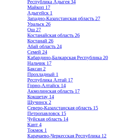
Республика Адыгея
34
Майкоп
17
Адыгейск
1
Западно-Казахстанская область
27
Уральск
26
Ош
27
Костанайская область
26
Костанай
26
Абай область
24
Семей
24
Кабардино-Балкарская Республика
20
Нальчик
17
Баксан
2
Прохладный
1
Республика Алтай
17
Горно-Алтайск
14
Акмолинская область
17
Кокшетау
14
Щучинск
2
Северо-Казахстанская область
15
Петропавловск
15
Чуйская область
14
Кант
4
Токмок
1
Карачаево-Черкесская Республика
12