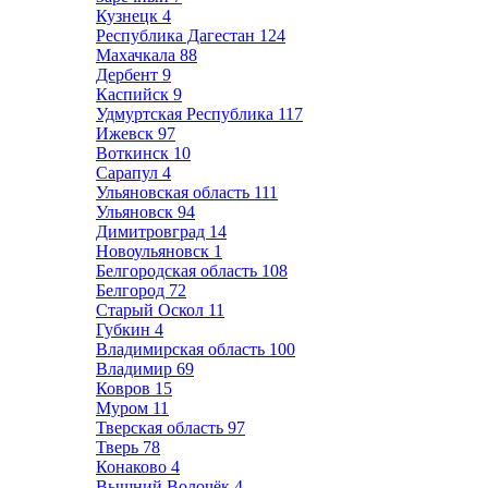
Кузнецк
4
Республика Дагестан
124
Махачкала
88
Дербент
9
Каспийск
9
Удмуртская Республика
117
Ижевск
97
Воткинск
10
Сарапул
4
Ульяновская область
111
Ульяновск
94
Димитровград
14
Новоульяновск
1
Белгородская область
108
Белгород
72
Старый Оскол
11
Губкин
4
Владимирская область
100
Владимир
69
Ковров
15
Муром
11
Тверская область
97
Тверь
78
Конаково
4
Вышний Волочёк
4