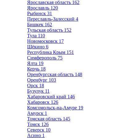
Ярославская область
162
Ярославль
120
Рыбинск
31
Переславль-Залесский
4
Бишкек
162
Тульская область
152
Тула
110
Новомосковск
17
Щёкино
6
Республика Крым
151
Симферополь
75
Ялта
19
Керчь
18
Оренбургская область
148
Оренбург
103
Орск
18
Бузулук
11
Хабаровский край
146
Хабаровск
126
Комсомольск-на-Амуре
19
Амурск
1
Томская область
145
Томск
126
Северск
10
Асино
1