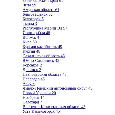
Забайкальский край
61
Чита
59
Амурская область
61
Благовещенск
52
Белогорск
5
Тында
3
Республика Марий Эл
57
Йошкар-Ола
48
Волжск
4
Киев
50
Курганская область
49
Курган
48
Сахалинская область
48
Южно-Сахалинск
42
Корсаков
2
Долинск
2
Павлодарская область
48
Павлодар
45
Аксу
3
Ямало-Ненецкий автономный округ
45
Новый Уренгой
20
Ноябрьск
14
Салехард
7
Восточно-Казахстанская область
45
Усть-Каменогорск
45