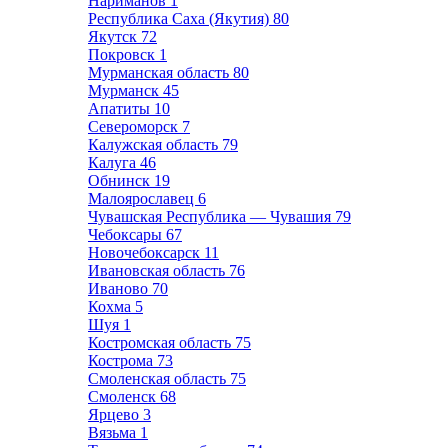
Нариманов
1
Республика Саха (Якутия)
80
Якутск
72
Покровск
1
Мурманская область
80
Мурманск
45
Апатиты
10
Североморск
7
Калужская область
79
Калуга
46
Обнинск
19
Малоярославец
6
Чувашская Республика — Чувашия
79
Чебоксары
67
Новочебоксарск
11
Ивановская область
76
Иваново
70
Кохма
5
Шуя
1
Костромская область
75
Кострома
73
Смоленская область
75
Смоленск
68
Ярцево
3
Вязьма
1