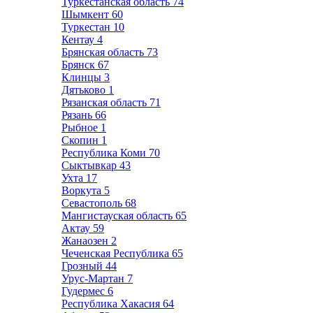
Туркестанская область
74
Шымкент
60
Туркестан
10
Кентау
4
Брянская область
73
Брянск
67
Клинцы
3
Дятьково
1
Рязанская область
71
Рязань
66
Рыбное
1
Скопин
1
Республика Коми
70
Сыктывкар
43
Ухта
17
Воркута
5
Севастополь
68
Мангистауская область
65
Актау
59
Жанаозен
2
Чеченская Республика
65
Грозный
44
Урус-Мартан
7
Гудермес
6
Республика Хакасия
64