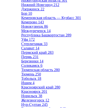
Нижегородская область
301
Нижний Новгород
212
Дзержинск
22
Бор
10
Кемеровская область — Кузбасс
301
Кемерово
143
Новокузнецк
86
Междуреченск
14
Республика Башкортостан
289
Уфа
172
Стерлитамак
33
Салават
14
Пермский край
283
Пермь
231
Березники
14
Соликамск
6
Тюменская область
280
Тюмень
250
Тобольск
18
Ишим
4
Красноярский край
280
Красноярск
201
Норильск
38
Железногорск
12
Нур-Султан
245