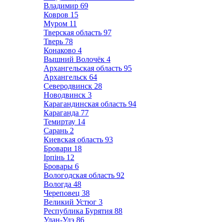
Владимир
69
Ковров
15
Муром
11
Тверская область
97
Тверь
78
Конаково
4
Вышний Волочёк
4
Архангельская область
95
Архангельск
64
Северодвинск
28
Новодвинск
3
Карагандинская область
94
Караганда
77
Темиртау
14
Сарань
2
Киевская область
93
Бровари
18
Ірпінь
12
Бровары
6
Вологодская область
92
Вологда
48
Череповец
38
Великий Устюг
3
Республика Бурятия
88
Улан-Удэ
86