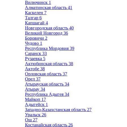
Вилючинск
1
Алматинская область
41
Каскелен
7
Талгар
6
Капшагай
4
Новгородская область
40
Великий Новгород
36
Боровичи
2
Чудово
1
Республика Мордовия
39
Саранск
33
Рузаевка
5
Актюбинская область
38
Актобе
38
Орловская область
37
Орел
37
Атырауская область
34
Атырау
34
Республика Адыгея
34
Майкоп
17
Адыгейск
1
Западно-Казахстанская область
27
Уральск
26
Ош
27
Костанайская область
26