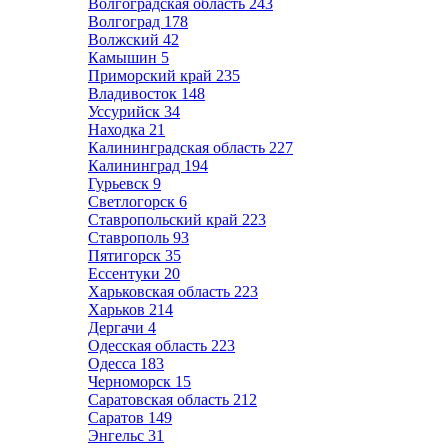
Волгоградская область
243
Волгоград
178
Волжский
42
Камышин
5
Приморский край
235
Владивосток
148
Уссурийск
34
Находка
21
Калининградская область
227
Калининград
194
Гурьевск
9
Светлогорск
6
Ставропольский край
223
Ставрополь
93
Пятигорск
35
Ессентуки
20
Харьковская область
223
Харьков
214
Дергачи
4
Одесская область
223
Одесса
183
Черноморск
15
Саратовская область
212
Саратов
149
Энгельс
31