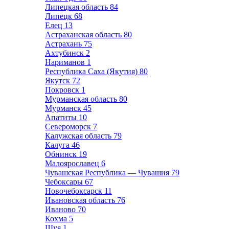
Липецкая область
84
Липецк
68
Елец
13
Астраханская область
80
Астрахань
75
Ахтубинск
2
Нариманов
1
Республика Саха (Якутия)
80
Якутск
72
Покровск
1
Мурманская область
80
Мурманск
45
Апатиты
10
Североморск
7
Калужская область
79
Калуга
46
Обнинск
19
Малоярославец
6
Чувашская Республика — Чувашия
79
Чебоксары
67
Новочебоксарск
11
Ивановская область
76
Иваново
70
Кохма
5
Шуя
1