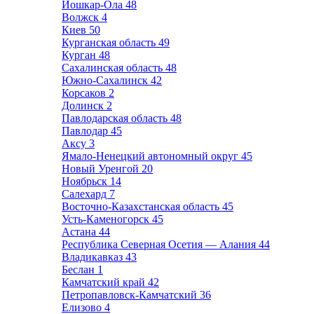
Йошкар-Ола
48
Волжск
4
Киев
50
Курганская область
49
Курган
48
Сахалинская область
48
Южно-Сахалинск
42
Корсаков
2
Долинск
2
Павлодарская область
48
Павлодар
45
Аксу
3
Ямало-Ненецкий автономный округ
45
Новый Уренгой
20
Ноябрьск
14
Салехард
7
Восточно-Казахстанская область
45
Усть-Каменогорск
45
Астана
44
Республика Северная Осетия — Алания
44
Владикавказ
43
Беслан
1
Камчатский край
42
Петропавловск-Камчатский
36
Елизово
4