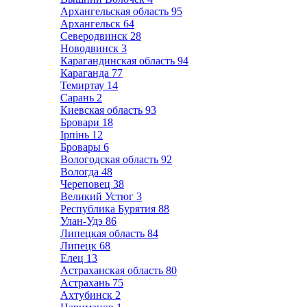
Архангельская область
95
Архангельск
64
Северодвинск
28
Новодвинск
3
Карагандинская область
94
Караганда
77
Темиртау
14
Сарань
2
Киевская область
93
Бровари
18
Ірпінь
12
Бровары
6
Вологодская область
92
Вологда
48
Череповец
38
Великий Устюг
3
Республика Бурятия
88
Улан-Удэ
86
Липецкая область
84
Липецк
68
Елец
13
Астраханская область
80
Астрахань
75
Ахтубинск
2