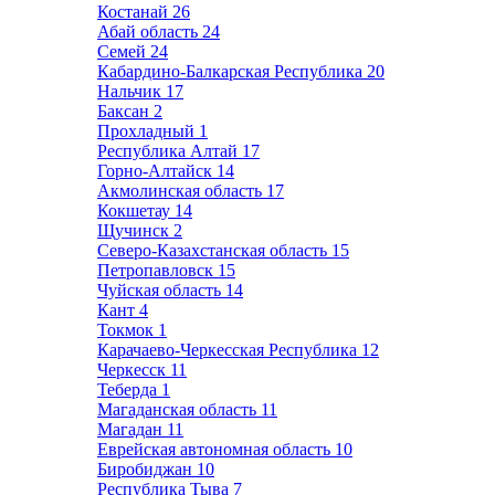
Костанай
26
Абай область
24
Семей
24
Кабардино-Балкарская Республика
20
Нальчик
17
Баксан
2
Прохладный
1
Республика Алтай
17
Горно-Алтайск
14
Акмолинская область
17
Кокшетау
14
Щучинск
2
Северо-Казахстанская область
15
Петропавловск
15
Чуйская область
14
Кант
4
Токмок
1
Карачаево-Черкесская Республика
12
Черкесск
11
Теберда
1
Магаданская область
11
Магадан
11
Еврейская автономная область
10
Биробиджан
10
Республика Тыва
7