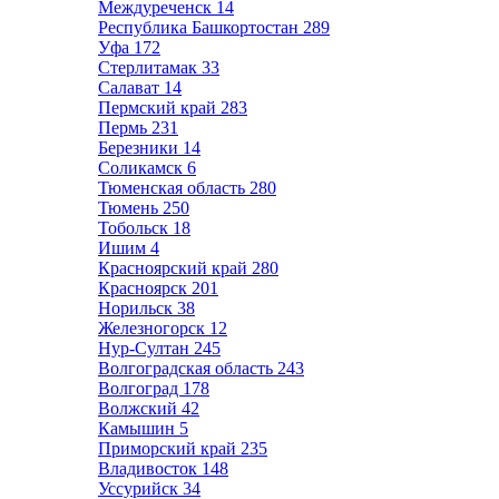
Междуреченск
14
Республика Башкортостан
289
Уфа
172
Стерлитамак
33
Салават
14
Пермский край
283
Пермь
231
Березники
14
Соликамск
6
Тюменская область
280
Тюмень
250
Тобольск
18
Ишим
4
Красноярский край
280
Красноярск
201
Норильск
38
Железногорск
12
Нур-Султан
245
Волгоградская область
243
Волгоград
178
Волжский
42
Камышин
5
Приморский край
235
Владивосток
148
Уссурийск
34