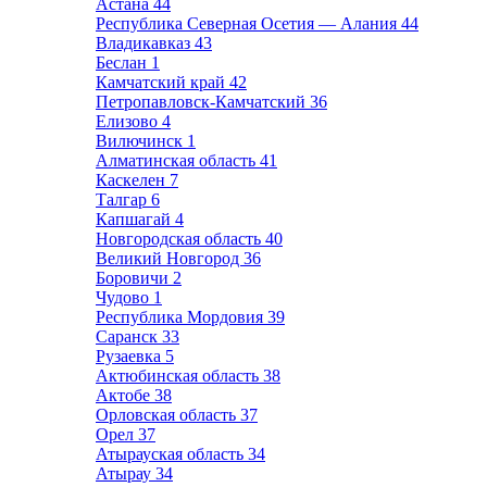
Астана
44
Республика Северная Осетия — Алания
44
Владикавказ
43
Беслан
1
Камчатский край
42
Петропавловск-Камчатский
36
Елизово
4
Вилючинск
1
Алматинская область
41
Каскелен
7
Талгар
6
Капшагай
4
Новгородская область
40
Великий Новгород
36
Боровичи
2
Чудово
1
Республика Мордовия
39
Саранск
33
Рузаевка
5
Актюбинская область
38
Актобе
38
Орловская область
37
Орел
37
Атырауская область
34
Атырау
34