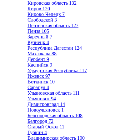
Кировская область
132
Киров
120
Кирово-Чепецк
7
Слободской
3
Пензенская область
127
Пенза
105
Заречный
7
Кузнецк
4
Республика Дагестан
124
Махачкала
88
Дербент
9
Каспийск
9
Удмуртская Республика
117
Ижевск
97
Воткинск
10
Сарапул
4
Ульяновская область
111
Ульяновск
94
Димитровград
14
Новоульяновск
1
Белгородская область
108
Белгород
72
Старый Оскол
11
Губкин
4
Владимирская область
100