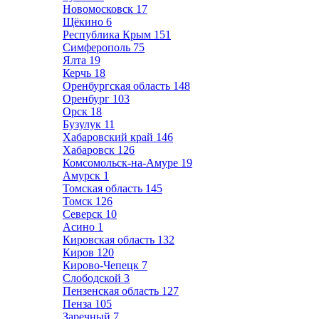
Новомосковск
17
Щёкино
6
Республика Крым
151
Симферополь
75
Ялта
19
Керчь
18
Оренбургская область
148
Оренбург
103
Орск
18
Бузулук
11
Хабаровский край
146
Хабаровск
126
Комсомольск-на-Амуре
19
Амурск
1
Томская область
145
Томск
126
Северск
10
Асино
1
Кировская область
132
Киров
120
Кирово-Чепецк
7
Слободской
3
Пензенская область
127
Пенза
105
Заречный
7