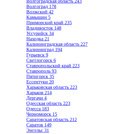
Волгоградская область
243
Волгоград
178
Волжский
42
Камышин
5
Приморский край
235
Владивосток
148
Уссурийск
34
Находка
21
Калининградская область
227
Калининград
194
Гурьевск
9
Светлогорск
6
Ставропольский край
223
Ставрополь
93
Пятигорск
35
Ессентуки
20
Харьковская область
223
Харьков
214
Дергачи
4
Одесская область
223
Одесса
183
Черноморск
15
Саратовская область
212
Саратов
149
Энгельс
31