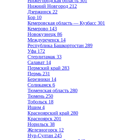
Нижегородская область
301
Нижний Новгород
212
Дзержинск
22
Бор
10
Кемеровская область — Кузбасс
301
Кемерово
143
Новокузнецк
86
Междуреченск
14
Республика Башкортостан
289
Уфа
172
Стерлитамак
33
Салават
14
Пермский край
283
Пермь
231
Березники
14
Соликамск
6
Тюменская область
280
Тюмень
250
Тобольск
18
Ишим
4
Красноярский край
280
Красноярск
201
Норильск
38
Железногорск
12
Нур-Султан
245