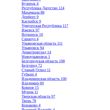
Кузнецк
4
Республика Дагестан
124
Махачкала
88
Дербент
9
Каспийск
9
Удмуртская Республика
117
Ижевск
97
Воткинск
10
Сарапул
4
Ульяновская область
111
Ульяновск
94
Димитровград
14
Новоульяновск
1
Белгородская область
108
Белгород
72
Старый Оскол
11
Губкин
4
Владимирская область
100
Владимир
69
Ковров
15
Муром
11
Тверская область
97
Тверь
78
Конаково
4
Вышний Волочёк
4