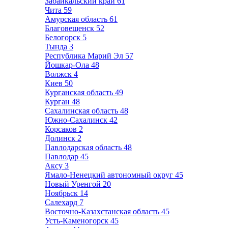
Забайкальский край
61
Чита
59
Амурская область
61
Благовещенск
52
Белогорск
5
Тында
3
Республика Марий Эл
57
Йошкар-Ола
48
Волжск
4
Киев
50
Курганская область
49
Курган
48
Сахалинская область
48
Южно-Сахалинск
42
Корсаков
2
Долинск
2
Павлодарская область
48
Павлодар
45
Аксу
3
Ямало-Ненецкий автономный округ
45
Новый Уренгой
20
Ноябрьск
14
Салехард
7
Восточно-Казахстанская область
45
Усть-Каменогорск
45