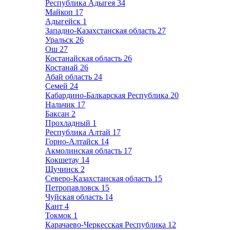
Республика Адыгея
34
Майкоп
17
Адыгейск
1
Западно-Казахстанская область
27
Уральск
26
Ош
27
Костанайская область
26
Костанай
26
Абай область
24
Семей
24
Кабардино-Балкарская Республика
20
Нальчик
17
Баксан
2
Прохладный
1
Республика Алтай
17
Горно-Алтайск
14
Акмолинская область
17
Кокшетау
14
Щучинск
2
Северо-Казахстанская область
15
Петропавловск
15
Чуйская область
14
Кант
4
Токмок
1
Карачаево-Черкесская Республика
12