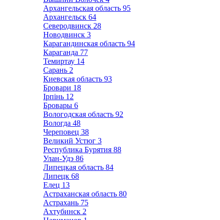
Архангельская область
95
Архангельск
64
Северодвинск
28
Новодвинск
3
Карагандинская область
94
Караганда
77
Темиртау
14
Сарань
2
Киевская область
93
Бровари
18
Ірпінь
12
Бровары
6
Вологодская область
92
Вологда
48
Череповец
38
Великий Устюг
3
Республика Бурятия
88
Улан-Удэ
86
Липецкая область
84
Липецк
68
Елец
13
Астраханская область
80
Астрахань
75
Ахтубинск
2