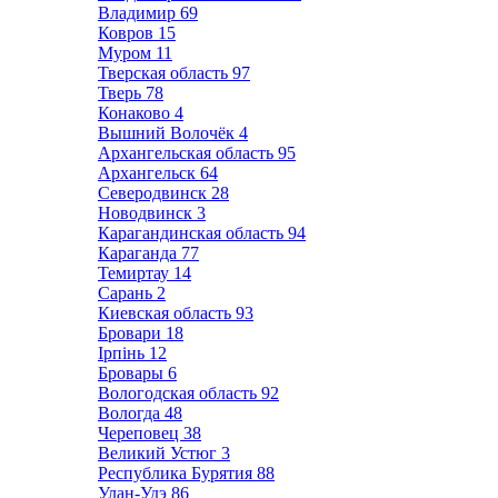
Владимир
69
Ковров
15
Муром
11
Тверская область
97
Тверь
78
Конаково
4
Вышний Волочёк
4
Архангельская область
95
Архангельск
64
Северодвинск
28
Новодвинск
3
Карагандинская область
94
Караганда
77
Темиртау
14
Сарань
2
Киевская область
93
Бровари
18
Ірпінь
12
Бровары
6
Вологодская область
92
Вологда
48
Череповец
38
Великий Устюг
3
Республика Бурятия
88
Улан-Удэ
86