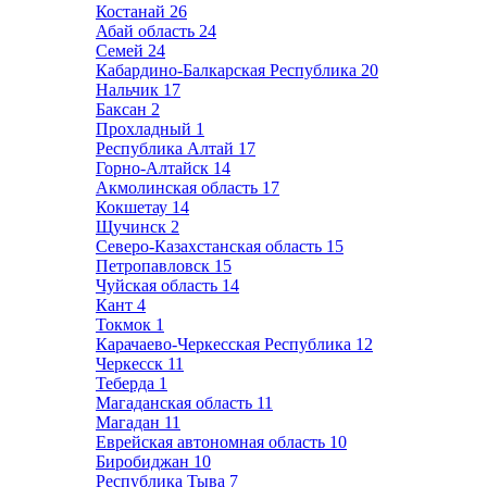
Костанай
26
Абай область
24
Семей
24
Кабардино-Балкарская Республика
20
Нальчик
17
Баксан
2
Прохладный
1
Республика Алтай
17
Горно-Алтайск
14
Акмолинская область
17
Кокшетау
14
Щучинск
2
Северо-Казахстанская область
15
Петропавловск
15
Чуйская область
14
Кант
4
Токмок
1
Карачаево-Черкесская Республика
12
Черкесск
11
Теберда
1
Магаданская область
11
Магадан
11
Еврейская автономная область
10
Биробиджан
10
Республика Тыва
7