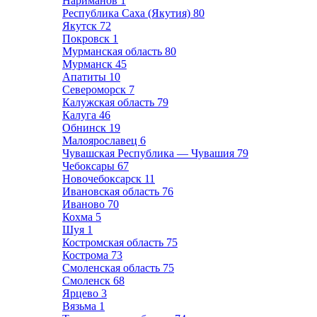
Нариманов
1
Республика Саха (Якутия)
80
Якутск
72
Покровск
1
Мурманская область
80
Мурманск
45
Апатиты
10
Североморск
7
Калужская область
79
Калуга
46
Обнинск
19
Малоярославец
6
Чувашская Республика — Чувашия
79
Чебоксары
67
Новочебоксарск
11
Ивановская область
76
Иваново
70
Кохма
5
Шуя
1
Костромская область
75
Кострома
73
Смоленская область
75
Смоленск
68
Ярцево
3
Вязьма
1