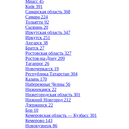
Миасс
45
Київ
391
Самарская область
368
Самара
224
Тольятти
92
Сызрань
20
Иркутская область
347
Иркутск
251
Ангарск
38
Братск
27
Ростовская область
327
Ростов-на-Дону
209
Таганрог
26
Новочеркасск
19
Республика Татарстан
304
Казань
170
Набережные Челны
56
Нижнекамск
22
Нижегородская область
301
Нижний Новгород
212
Дзержинск
22
Бор
10
Кемеровская область — Кузбасс
301
Кемерово
143
Новокузнецк
86