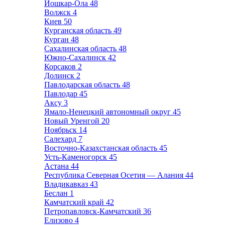
Йошкар-Ола
48
Волжск
4
Киев
50
Курганская область
49
Курган
48
Сахалинская область
48
Южно-Сахалинск
42
Корсаков
2
Долинск
2
Павлодарская область
48
Павлодар
45
Аксу
3
Ямало-Ненецкий автономный округ
45
Новый Уренгой
20
Ноябрьск
14
Салехард
7
Восточно-Казахстанская область
45
Усть-Каменогорск
45
Астана
44
Республика Северная Осетия — Алания
44
Владикавказ
43
Беслан
1
Камчатский край
42
Петропавловск-Камчатский
36
Елизово
4