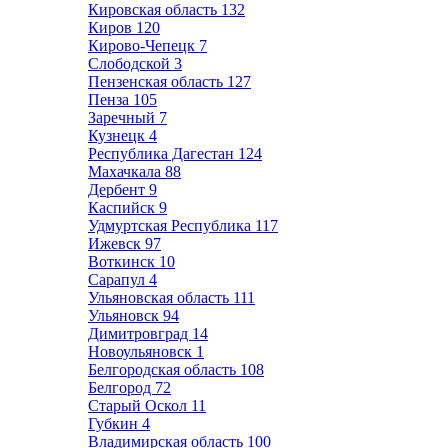
Кировская область
132
Киров
120
Кирово-Чепецк
7
Слободской
3
Пензенская область
127
Пенза
105
Заречный
7
Кузнецк
4
Республика Дагестан
124
Махачкала
88
Дербент
9
Каспийск
9
Удмуртская Республика
117
Ижевск
97
Воткинск
10
Сарапул
4
Ульяновская область
111
Ульяновск
94
Димитровград
14
Новоульяновск
1
Белгородская область
108
Белгород
72
Старый Оскол
11
Губкин
4
Владимирская область
100