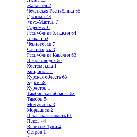
Жанаозен
2
Чеченская Республика
65
Грозный
44
Урус-Мартан
7
Гудермес
6
Республика Хакасия
64
Абакан
52
Черногорск
7
Саяногорск
3
Республика Карелия
63
Петрозаводск
60
Костомукша
1
Кондопога
1
Курская область
63
Курск
58
Курчатов
1
Тамбовская область
63
Тамбов
54
Мичуринск
3
Моршанск
2
Псковская область
61
Псков
44
Великие Луки
4
Остров
1