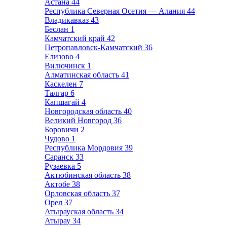
Астана
44
Республика Северная Осетия — Алания
44
Владикавказ
43
Беслан
1
Камчатский край
42
Петропавловск-Камчатский
36
Елизово
4
Вилючинск
1
Алматинская область
41
Каскелен
7
Талгар
6
Капшагай
4
Новгородская область
40
Великий Новгород
36
Боровичи
2
Чудово
1
Республика Мордовия
39
Саранск
33
Рузаевка
5
Актюбинская область
38
Актобе
38
Орловская область
37
Орел
37
Атырауская область
34
Атырау
34