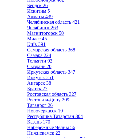
Бердск
26
Искитим
5
Алматы
439
Челябинская область
421
Челябинск
263
Магнитогорск
50
Миасс
45
Київ
391
Самарская область
368
Самара
224
Тольятти
92
Сызрань
20
Иркутская область
347
Иркутск
251
Ангарск
38
Братск
27
Ростовская область
327
Ростов-на-Дону
209
Таганрог
26
Новочеркасск
19
Республика Татарстан
304
Казань
170
Набережные Челны
56
Нижнекамск
22