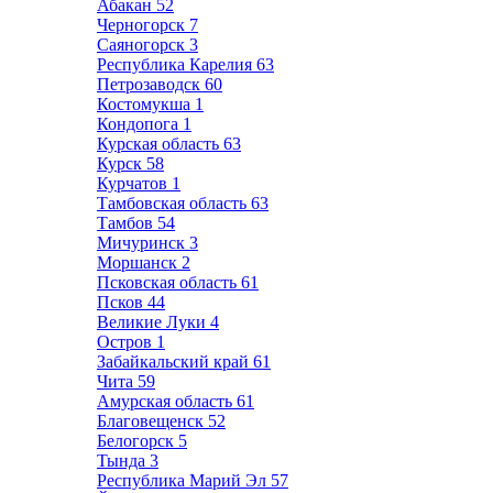
Абакан
52
Черногорск
7
Саяногорск
3
Республика Карелия
63
Петрозаводск
60
Костомукша
1
Кондопога
1
Курская область
63
Курск
58
Курчатов
1
Тамбовская область
63
Тамбов
54
Мичуринск
3
Моршанск
2
Псковская область
61
Псков
44
Великие Луки
4
Остров
1
Забайкальский край
61
Чита
59
Амурская область
61
Благовещенск
52
Белогорск
5
Тында
3
Республика Марий Эл
57