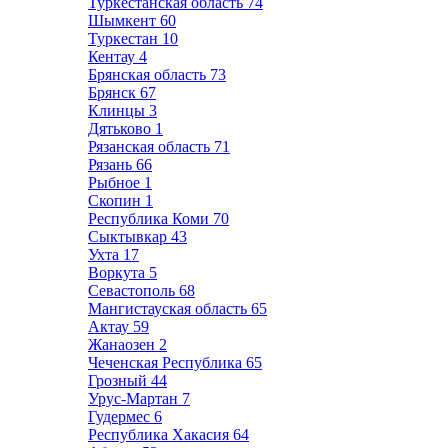
Туркестанская область
74
Шымкент
60
Туркестан
10
Кентау
4
Брянская область
73
Брянск
67
Клинцы
3
Дятьково
1
Рязанская область
71
Рязань
66
Рыбное
1
Скопин
1
Республика Коми
70
Сыктывкар
43
Ухта
17
Воркута
5
Севастополь
68
Мангистауская область
65
Актау
59
Жанаозен
2
Чеченская Республика
65
Грозный
44
Урус-Мартан
7
Гудермес
6
Республика Хакасия
64