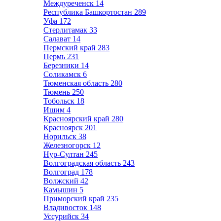
Междуреченск
14
Республика Башкортостан
289
Уфа
172
Стерлитамак
33
Салават
14
Пермский край
283
Пермь
231
Березники
14
Соликамск
6
Тюменская область
280
Тюмень
250
Тобольск
18
Ишим
4
Красноярский край
280
Красноярск
201
Норильск
38
Железногорск
12
Нур-Султан
245
Волгоградская область
243
Волгоград
178
Волжский
42
Камышин
5
Приморский край
235
Владивосток
148
Уссурийск
34