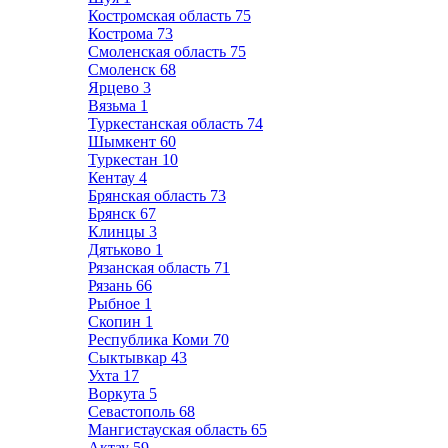
Костромская область
75
Кострома
73
Смоленская область
75
Смоленск
68
Ярцево
3
Вязьма
1
Туркестанская область
74
Шымкент
60
Туркестан
10
Кентау
4
Брянская область
73
Брянск
67
Клинцы
3
Дятьково
1
Рязанская область
71
Рязань
66
Рыбное
1
Скопин
1
Республика Коми
70
Сыктывкар
43
Ухта
17
Воркута
5
Севастополь
68
Мангистауская область
65
Актау
59