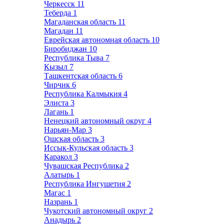
Черкесск
11
Теберда
1
Магаданская область
11
Магадан
11
Еврейская автономная область
10
Биробиджан
10
Республика Тыва
7
Кызыл
7
Ташкентская область
6
Чирчик
6
Республика Калмыкия
4
Элиста
3
Лагань
1
Ненецкий автономный округ
4
Нарьян-Мар
3
Ошская область
3
Иссык-Кульская область
3
Каракол
3
Чувашская Республика
2
Алатырь
1
Республика Ингушетия
2
Магас
1
Назрань
1
Чукотский автономный округ
2
Анадырь
2