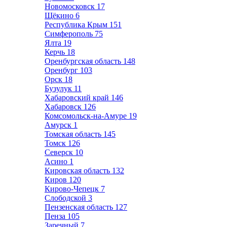
Новомосковск
17
Щёкино
6
Республика Крым
151
Симферополь
75
Ялта
19
Керчь
18
Оренбургская область
148
Оренбург
103
Орск
18
Бузулук
11
Хабаровский край
146
Хабаровск
126
Комсомольск-на-Амуре
19
Амурск
1
Томская область
145
Томск
126
Северск
10
Асино
1
Кировская область
132
Киров
120
Кирово-Чепецк
7
Слободской
3
Пензенская область
127
Пенза
105
Заречный
7