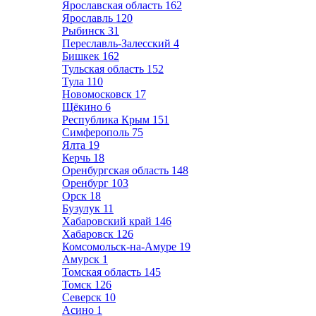
Ярославская область
162
Ярославль
120
Рыбинск
31
Переславль-Залесский
4
Бишкек
162
Тульская область
152
Тула
110
Новомосковск
17
Щёкино
6
Республика Крым
151
Симферополь
75
Ялта
19
Керчь
18
Оренбургская область
148
Оренбург
103
Орск
18
Бузулук
11
Хабаровский край
146
Хабаровск
126
Комсомольск-на-Амуре
19
Амурск
1
Томская область
145
Томск
126
Северск
10
Асино
1