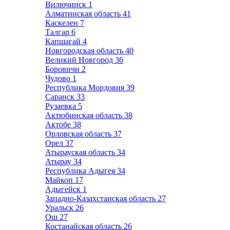
Вилючинск
1
Алматинская область
41
Каскелен
7
Талгар
6
Капшагай
4
Новгородская область
40
Великий Новгород
36
Боровичи
2
Чудово
1
Республика Мордовия
39
Саранск
33
Рузаевка
5
Актюбинская область
38
Актобе
38
Орловская область
37
Орел
37
Атырауская область
34
Атырау
34
Республика Адыгея
34
Майкоп
17
Адыгейск
1
Западно-Казахстанская область
27
Уральск
26
Ош
27
Костанайская область
26