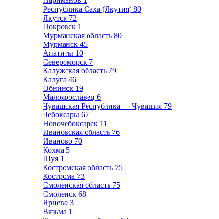
Нариманов
1
Республика Саха (Якутия)
80
Якутск
72
Покровск
1
Мурманская область
80
Мурманск
45
Апатиты
10
Североморск
7
Калужская область
79
Калуга
46
Обнинск
19
Малоярославец
6
Чувашская Республика — Чувашия
79
Чебоксары
67
Новочебоксарск
11
Ивановская область
76
Иваново
70
Кохма
5
Шуя
1
Костромская область
75
Кострома
73
Смоленская область
75
Смоленск
68
Ярцево
3
Вязьма
1