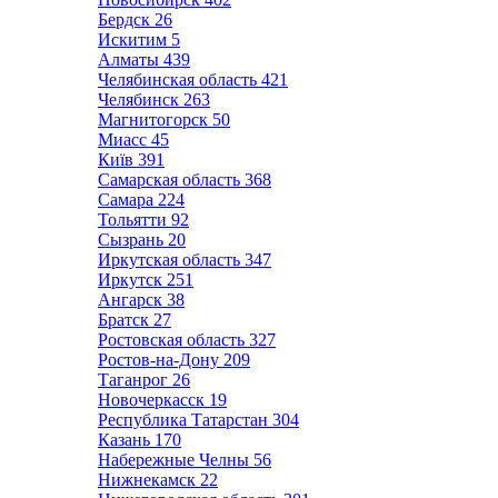
Бердск
26
Искитим
5
Алматы
439
Челябинская область
421
Челябинск
263
Магнитогорск
50
Миасс
45
Київ
391
Самарская область
368
Самара
224
Тольятти
92
Сызрань
20
Иркутская область
347
Иркутск
251
Ангарск
38
Братск
27
Ростовская область
327
Ростов-на-Дону
209
Таганрог
26
Новочеркасск
19
Республика Татарстан
304
Казань
170
Набережные Челны
56
Нижнекамск
22