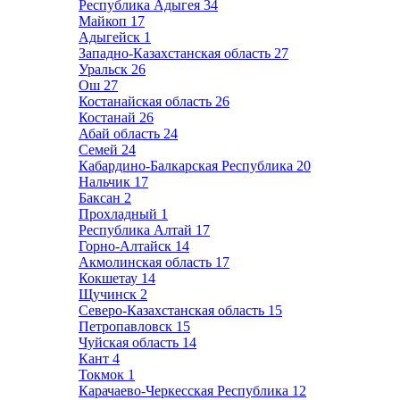
Республика Адыгея
34
Майкоп
17
Адыгейск
1
Западно-Казахстанская область
27
Уральск
26
Ош
27
Костанайская область
26
Костанай
26
Абай область
24
Семей
24
Кабардино-Балкарская Республика
20
Нальчик
17
Баксан
2
Прохладный
1
Республика Алтай
17
Горно-Алтайск
14
Акмолинская область
17
Кокшетау
14
Щучинск
2
Северо-Казахстанская область
15
Петропавловск
15
Чуйская область
14
Кант
4
Токмок
1
Карачаево-Черкесская Республика
12