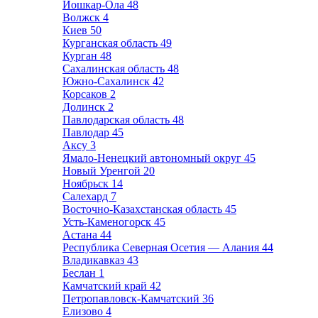
Йошкар-Ола
48
Волжск
4
Киев
50
Курганская область
49
Курган
48
Сахалинская область
48
Южно-Сахалинск
42
Корсаков
2
Долинск
2
Павлодарская область
48
Павлодар
45
Аксу
3
Ямало-Ненецкий автономный округ
45
Новый Уренгой
20
Ноябрьск
14
Салехард
7
Восточно-Казахстанская область
45
Усть-Каменогорск
45
Астана
44
Республика Северная Осетия — Алания
44
Владикавказ
43
Беслан
1
Камчатский край
42
Петропавловск-Камчатский
36
Елизово
4