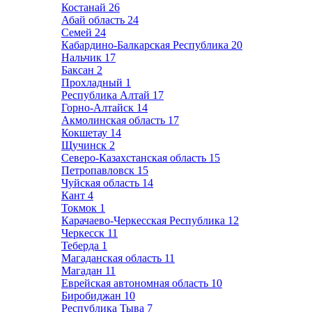
Костанай
26
Абай область
24
Семей
24
Кабардино-Балкарская Республика
20
Нальчик
17
Баксан
2
Прохладный
1
Республика Алтай
17
Горно-Алтайск
14
Акмолинская область
17
Кокшетау
14
Щучинск
2
Северо-Казахстанская область
15
Петропавловск
15
Чуйская область
14
Кант
4
Токмок
1
Карачаево-Черкесская Республика
12
Черкесск
11
Теберда
1
Магаданская область
11
Магадан
11
Еврейская автономная область
10
Биробиджан
10
Республика Тыва
7