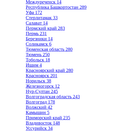
Междуреченск
14
Республика Башкортостан
289
Уфа
172
Стерлитамак
33
Салават
14
Пермский край
283
Пермь
231
Березники
14
Соликамск
6
Тюменская область
280
Тюмень
250
Тобольск
18
Ишим
4
Красноярский край
280
Красноярск
201
Норильск
38
Железногорск
12
Нур-Султан
245
Волгоградская область
243
Волгоград
178
Волжский
42
Камышин
5
Приморский край
235
Владивосток
148
Уссурийск
34