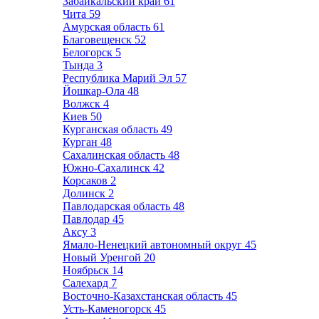
Забайкальский край
61
Чита
59
Амурская область
61
Благовещенск
52
Белогорск
5
Тында
3
Республика Марий Эл
57
Йошкар-Ола
48
Волжск
4
Киев
50
Курганская область
49
Курган
48
Сахалинская область
48
Южно-Сахалинск
42
Корсаков
2
Долинск
2
Павлодарская область
48
Павлодар
45
Аксу
3
Ямало-Ненецкий автономный округ
45
Новый Уренгой
20
Ноябрьск
14
Салехард
7
Восточно-Казахстанская область
45
Усть-Каменогорск
45