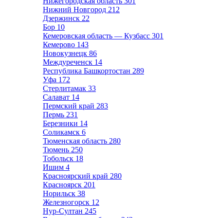
Нижегородская область
301
Нижний Новгород
212
Дзержинск
22
Бор
10
Кемеровская область — Кузбасс
301
Кемерово
143
Новокузнецк
86
Междуреченск
14
Республика Башкортостан
289
Уфа
172
Стерлитамак
33
Салават
14
Пермский край
283
Пермь
231
Березники
14
Соликамск
6
Тюменская область
280
Тюмень
250
Тобольск
18
Ишим
4
Красноярский край
280
Красноярск
201
Норильск
38
Железногорск
12
Нур-Султан
245