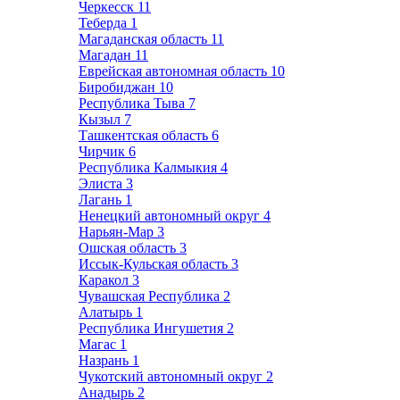
Черкесск
11
Теберда
1
Магаданская область
11
Магадан
11
Еврейская автономная область
10
Биробиджан
10
Республика Тыва
7
Кызыл
7
Ташкентская область
6
Чирчик
6
Республика Калмыкия
4
Элиста
3
Лагань
1
Ненецкий автономный округ
4
Нарьян-Мар
3
Ошская область
3
Иссык-Кульская область
3
Каракол
3
Чувашская Республика
2
Алатырь
1
Республика Ингушетия
2
Магас
1
Назрань
1
Чукотский автономный округ
2
Анадырь
2