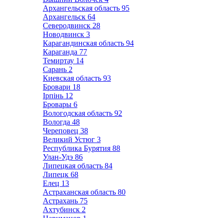
Архангельская область
95
Архангельск
64
Северодвинск
28
Новодвинск
3
Карагандинская область
94
Караганда
77
Темиртау
14
Сарань
2
Киевская область
93
Бровари
18
Ірпінь
12
Бровары
6
Вологодская область
92
Вологда
48
Череповец
38
Великий Устюг
3
Республика Бурятия
88
Улан-Удэ
86
Липецкая область
84
Липецк
68
Елец
13
Астраханская область
80
Астрахань
75
Ахтубинск
2