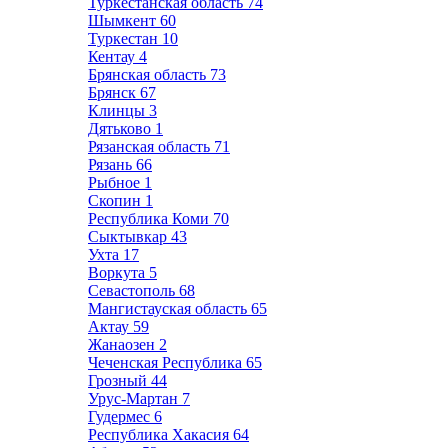
Туркестанская область
74
Шымкент
60
Туркестан
10
Кентау
4
Брянская область
73
Брянск
67
Клинцы
3
Дятьково
1
Рязанская область
71
Рязань
66
Рыбное
1
Скопин
1
Республика Коми
70
Сыктывкар
43
Ухта
17
Воркута
5
Севастополь
68
Мангистауская область
65
Актау
59
Жанаозен
2
Чеченская Республика
65
Грозный
44
Урус-Мартан
7
Гудермес
6
Республика Хакасия
64