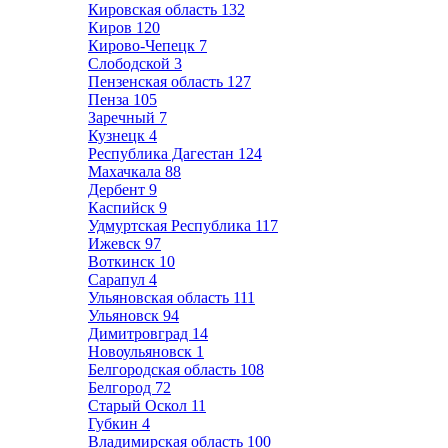
Кировская область
132
Киров
120
Кирово-Чепецк
7
Слободской
3
Пензенская область
127
Пенза
105
Заречный
7
Кузнецк
4
Республика Дагестан
124
Махачкала
88
Дербент
9
Каспийск
9
Удмуртская Республика
117
Ижевск
97
Воткинск
10
Сарапул
4
Ульяновская область
111
Ульяновск
94
Димитровград
14
Новоульяновск
1
Белгородская область
108
Белгород
72
Старый Оскол
11
Губкин
4
Владимирская область
100