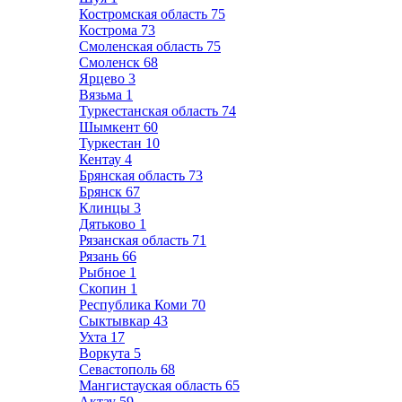
Костромская область
75
Кострома
73
Смоленская область
75
Смоленск
68
Ярцево
3
Вязьма
1
Туркестанская область
74
Шымкент
60
Туркестан
10
Кентау
4
Брянская область
73
Брянск
67
Клинцы
3
Дятьково
1
Рязанская область
71
Рязань
66
Рыбное
1
Скопин
1
Республика Коми
70
Сыктывкар
43
Ухта
17
Воркута
5
Севастополь
68
Мангистауская область
65
Актау
59