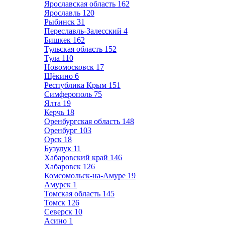
Ярославская область
162
Ярославль
120
Рыбинск
31
Переславль-Залесский
4
Бишкек
162
Тульская область
152
Тула
110
Новомосковск
17
Щёкино
6
Республика Крым
151
Симферополь
75
Ялта
19
Керчь
18
Оренбургская область
148
Оренбург
103
Орск
18
Бузулук
11
Хабаровский край
146
Хабаровск
126
Комсомольск-на-Амуре
19
Амурск
1
Томская область
145
Томск
126
Северск
10
Асино
1