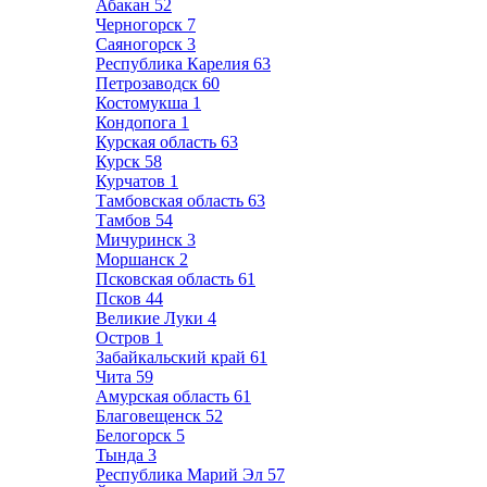
Абакан
52
Черногорск
7
Саяногорск
3
Республика Карелия
63
Петрозаводск
60
Костомукша
1
Кондопога
1
Курская область
63
Курск
58
Курчатов
1
Тамбовская область
63
Тамбов
54
Мичуринск
3
Моршанск
2
Псковская область
61
Псков
44
Великие Луки
4
Остров
1
Забайкальский край
61
Чита
59
Амурская область
61
Благовещенск
52
Белогорск
5
Тында
3
Республика Марий Эл
57