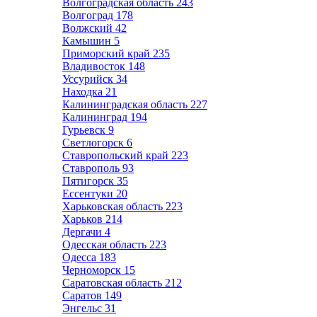
Волгоградская область
243
Волгоград
178
Волжский
42
Камышин
5
Приморский край
235
Владивосток
148
Уссурийск
34
Находка
21
Калининградская область
227
Калининград
194
Гурьевск
9
Светлогорск
6
Ставропольский край
223
Ставрополь
93
Пятигорск
35
Ессентуки
20
Харьковская область
223
Харьков
214
Дергачи
4
Одесская область
223
Одесса
183
Черноморск
15
Саратовская область
212
Саратов
149
Энгельс
31