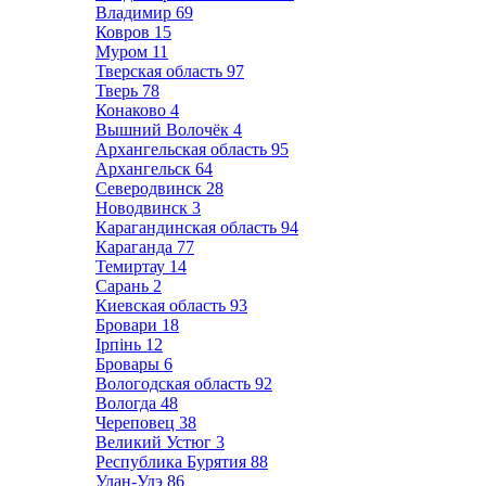
Владимир
69
Ковров
15
Муром
11
Тверская область
97
Тверь
78
Конаково
4
Вышний Волочёк
4
Архангельская область
95
Архангельск
64
Северодвинск
28
Новодвинск
3
Карагандинская область
94
Караганда
77
Темиртау
14
Сарань
2
Киевская область
93
Бровари
18
Ірпінь
12
Бровары
6
Вологодская область
92
Вологда
48
Череповец
38
Великий Устюг
3
Республика Бурятия
88
Улан-Удэ
86