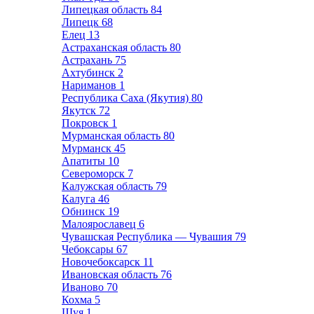
Липецкая область
84
Липецк
68
Елец
13
Астраханская область
80
Астрахань
75
Ахтубинск
2
Нариманов
1
Республика Саха (Якутия)
80
Якутск
72
Покровск
1
Мурманская область
80
Мурманск
45
Апатиты
10
Североморск
7
Калужская область
79
Калуга
46
Обнинск
19
Малоярославец
6
Чувашская Республика — Чувашия
79
Чебоксары
67
Новочебоксарск
11
Ивановская область
76
Иваново
70
Кохма
5
Шуя
1