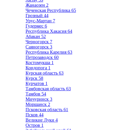
Жанаозен
2
Чеченская Республика
65
Грозный
44
Урус-Мартан
7
Гудермес
6
Республика Хакасия
64
Абакан
52
Черногорск
7
Саяногорск
3
Республика Карелия
63
Петрозаводск
60
Костомукша
1
Кондопога
1
Курская область
63
Курск
58
Курчатов
1
Тамбовская область
63
Тамбов
54
Мичуринск
3
Моршанск
2
Псковская область
61
Псков
44
Великие Луки
4
Остров
1