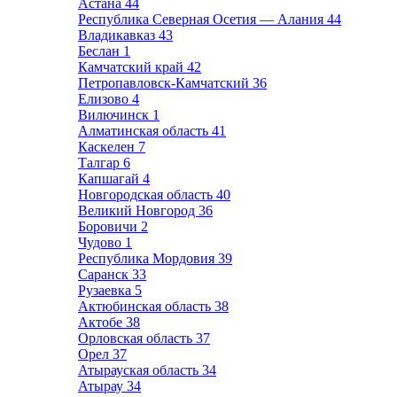
Астана
44
Республика Северная Осетия — Алания
44
Владикавказ
43
Беслан
1
Камчатский край
42
Петропавловск-Камчатский
36
Елизово
4
Вилючинск
1
Алматинская область
41
Каскелен
7
Талгар
6
Капшагай
4
Новгородская область
40
Великий Новгород
36
Боровичи
2
Чудово
1
Республика Мордовия
39
Саранск
33
Рузаевка
5
Актюбинская область
38
Актобе
38
Орловская область
37
Орел
37
Атырауская область
34
Атырау
34