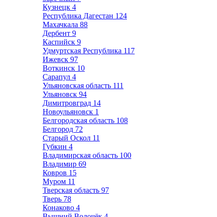
Кузнецк
4
Республика Дагестан
124
Махачкала
88
Дербент
9
Каспийск
9
Удмуртская Республика
117
Ижевск
97
Воткинск
10
Сарапул
4
Ульяновская область
111
Ульяновск
94
Димитровград
14
Новоульяновск
1
Белгородская область
108
Белгород
72
Старый Оскол
11
Губкин
4
Владимирская область
100
Владимир
69
Ковров
15
Муром
11
Тверская область
97
Тверь
78
Конаково
4
Вышний Волочёк
4