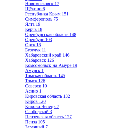
Новомосковск
17
Щёкино
6
Республика Крым
151
Симферополь
75
Ялта
19
Керчь
18
Оренбургская область
148
Оренбург
103
Орск
18
Бузулук
11
Хабаровский край
146
Хабаровск
126
Комсомольск-на-Амуре
19
Амурск
1
Томская область
145
Томск
126
Северск
10
Асино
1
Кировская область
132
Киров
120
Кирово-Чепецк
7
Слободской
3
Пензенская область
127
Пенза
105
Заречный
7