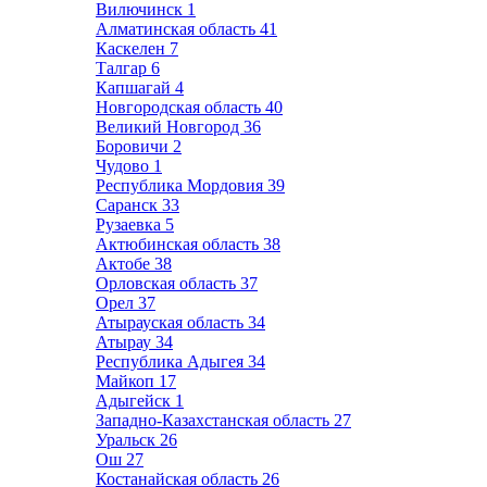
Вилючинск
1
Алматинская область
41
Каскелен
7
Талгар
6
Капшагай
4
Новгородская область
40
Великий Новгород
36
Боровичи
2
Чудово
1
Республика Мордовия
39
Саранск
33
Рузаевка
5
Актюбинская область
38
Актобе
38
Орловская область
37
Орел
37
Атырауская область
34
Атырау
34
Республика Адыгея
34
Майкоп
17
Адыгейск
1
Западно-Казахстанская область
27
Уральск
26
Ош
27
Костанайская область
26