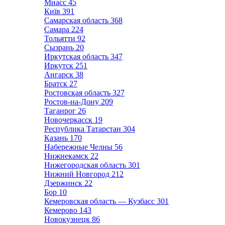
Миасс
45
Київ
391
Самарская область
368
Самара
224
Тольятти
92
Сызрань
20
Иркутская область
347
Иркутск
251
Ангарск
38
Братск
27
Ростовская область
327
Ростов-на-Дону
209
Таганрог
26
Новочеркасск
19
Республика Татарстан
304
Казань
170
Набережные Челны
56
Нижнекамск
22
Нижегородская область
301
Нижний Новгород
212
Дзержинск
22
Бор
10
Кемеровская область — Кузбасс
301
Кемерово
143
Новокузнецк
86