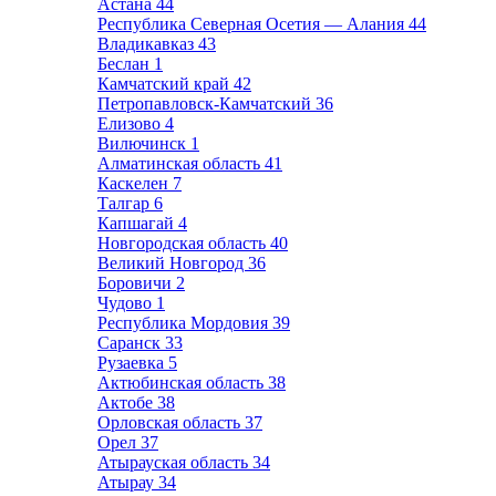
Астана
44
Республика Северная Осетия — Алания
44
Владикавказ
43
Беслан
1
Камчатский край
42
Петропавловск-Камчатский
36
Елизово
4
Вилючинск
1
Алматинская область
41
Каскелен
7
Талгар
6
Капшагай
4
Новгородская область
40
Великий Новгород
36
Боровичи
2
Чудово
1
Республика Мордовия
39
Саранск
33
Рузаевка
5
Актюбинская область
38
Актобе
38
Орловская область
37
Орел
37
Атырауская область
34
Атырау
34