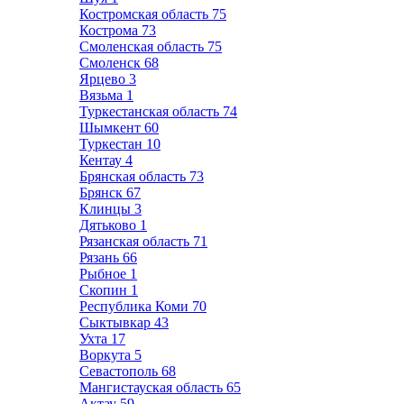
Костромская область
75
Кострома
73
Смоленская область
75
Смоленск
68
Ярцево
3
Вязьма
1
Туркестанская область
74
Шымкент
60
Туркестан
10
Кентау
4
Брянская область
73
Брянск
67
Клинцы
3
Дятьково
1
Рязанская область
71
Рязань
66
Рыбное
1
Скопин
1
Республика Коми
70
Сыктывкар
43
Ухта
17
Воркута
5
Севастополь
68
Мангистауская область
65
Актау
59