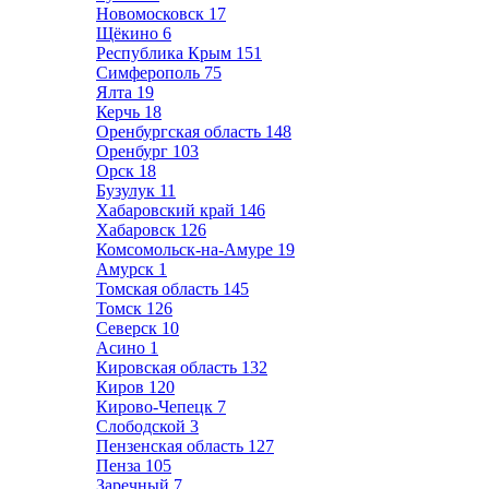
Новомосковск
17
Щёкино
6
Республика Крым
151
Симферополь
75
Ялта
19
Керчь
18
Оренбургская область
148
Оренбург
103
Орск
18
Бузулук
11
Хабаровский край
146
Хабаровск
126
Комсомольск-на-Амуре
19
Амурск
1
Томская область
145
Томск
126
Северск
10
Асино
1
Кировская область
132
Киров
120
Кирово-Чепецк
7
Слободской
3
Пензенская область
127
Пенза
105
Заречный
7