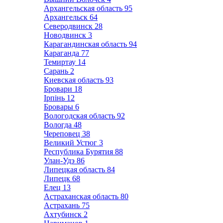
Архангельская область
95
Архангельск
64
Северодвинск
28
Новодвинск
3
Карагандинская область
94
Караганда
77
Темиртау
14
Сарань
2
Киевская область
93
Бровари
18
Ірпінь
12
Бровары
6
Вологодская область
92
Вологда
48
Череповец
38
Великий Устюг
3
Республика Бурятия
88
Улан-Удэ
86
Липецкая область
84
Липецк
68
Елец
13
Астраханская область
80
Астрахань
75
Ахтубинск
2