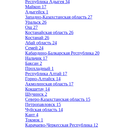
Республика Адыгея
34
Майкоп
17
Адыгейск
1
Западно-Казахстанская область
27
Уральск
26
Ош
27
Костанайская область
26
Костанай
26
Абай область
24
Семей
24
Кабардино-Балкарская Республика
20
Нальчик
17
Баксан
2
Прохладный
1
Республика Алтай
17
Горно-Алтайск
14
Акмолинская область
17
Кокшетау
14
Щучинск
2
Северо-Казахстанская область
15
Петропавловск
15
Чуйская область
14
Кант
4
Токмок
1
Карачаево-Черкесская Республика
12