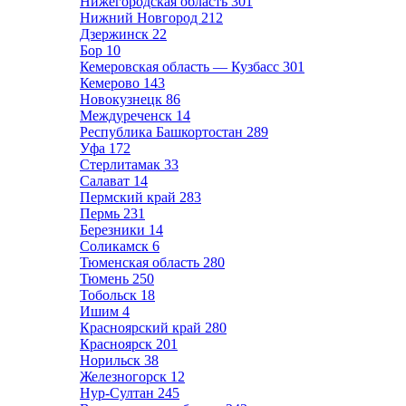
Нижегородская область
301
Нижний Новгород
212
Дзержинск
22
Бор
10
Кемеровская область — Кузбасс
301
Кемерово
143
Новокузнецк
86
Междуреченск
14
Республика Башкортостан
289
Уфа
172
Стерлитамак
33
Салават
14
Пермский край
283
Пермь
231
Березники
14
Соликамск
6
Тюменская область
280
Тюмень
250
Тобольск
18
Ишим
4
Красноярский край
280
Красноярск
201
Норильск
38
Железногорск
12
Нур-Султан
245