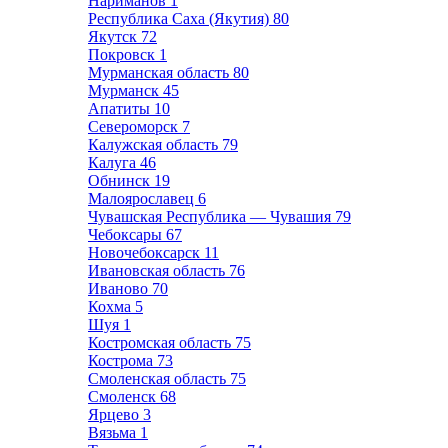
Нариманов
1
Республика Саха (Якутия)
80
Якутск
72
Покровск
1
Мурманская область
80
Мурманск
45
Апатиты
10
Североморск
7
Калужская область
79
Калуга
46
Обнинск
19
Малоярославец
6
Чувашская Республика — Чувашия
79
Чебоксары
67
Новочебоксарск
11
Ивановская область
76
Иваново
70
Кохма
5
Шуя
1
Костромская область
75
Кострома
73
Смоленская область
75
Смоленск
68
Ярцево
3
Вязьма
1