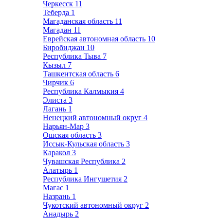
Черкесск
11
Теберда
1
Магаданская область
11
Магадан
11
Еврейская автономная область
10
Биробиджан
10
Республика Тыва
7
Кызыл
7
Ташкентская область
6
Чирчик
6
Республика Калмыкия
4
Элиста
3
Лагань
1
Ненецкий автономный округ
4
Нарьян-Мар
3
Ошская область
3
Иссык-Кульская область
3
Каракол
3
Чувашская Республика
2
Алатырь
1
Республика Ингушетия
2
Магас
1
Назрань
1
Чукотский автономный округ
2
Анадырь
2