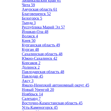
Забайкальский край
61
Чита
59
Амурская область
61
Благовещенск
52
Белогорск
5
Тында
3
Республика Марий Эл
57
Йошкар-Ола
48
Волжск
4
Киев
50
Курганская область
49
Курган
48
Сахалинская область
48
Южно-Сахалинск
42
Корсаков
2
Долинск
2
Павлодарская область
48
Павлодар
45
Аксу
3
Ямало-Ненецкий автономный округ
45
Новый Уренгой
20
Ноябрьск
14
Салехард
7
Восточно-Казахстанская область
45
Усть-Каменогорск
45