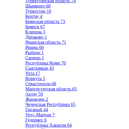
Туркестанская область
74
Шымкент
60
Туркестан
10
Кентау
4
Брянская область
73
Брянск
67
Клинцы
3
Дятьково
1
Рязанская область
71
Рязань
66
Рыбное
1
Скопин
1
Республика Коми
70
Сыктывкар
43
Ухта
17
Воркута
5
Севастополь
68
Мангистауская область
65
Актау
59
Жанаозен
2
Чеченская Республика
65
Грозный
44
Урус-Мартан
7
Гудермес
6
Республика Хакасия
64