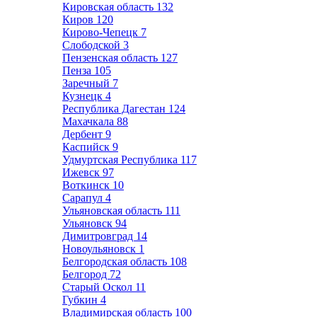
Кировская область
132
Киров
120
Кирово-Чепецк
7
Слободской
3
Пензенская область
127
Пенза
105
Заречный
7
Кузнецк
4
Республика Дагестан
124
Махачкала
88
Дербент
9
Каспийск
9
Удмуртская Республика
117
Ижевск
97
Воткинск
10
Сарапул
4
Ульяновская область
111
Ульяновск
94
Димитровград
14
Новоульяновск
1
Белгородская область
108
Белгород
72
Старый Оскол
11
Губкин
4
Владимирская область
100