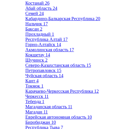
Костанай
26
Абай область
24
Семей
24
Кабардино-Балкарская Республика
20
Нальчик
17
Баксан
2
Прохладный
1
Республика Алтай
17
Горно-Алтайск
14
Акмолинская область
17
Кокшетау
14
Щучинск
2
Северо-Казахстанская область
15
Петропавловск
15
Чуйская область
14
Кант
4
Токмок
1
Карачаево-Черкесская Республика
12
Черкесск
11
Теберда
1
Магаданская область
11
Магадан
11
Еврейская автономная область
10
Биробиджан
10
Республика Тыва
7