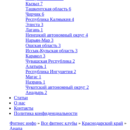
Кызыл
7
Ташкентская область
6
Чирчик
6
Республика Калмыкия
4
Элиста
3
Лагань
1
Ненецкий автономный округ
4
Нарьян-Мар
3
Ошская область
3
Иссык-Кульская область
3
Каракол
3
Чувашская Республика
2
Алатырь
1
Республика Ингушетия
2
Магас
1
Назрань
1
Чукотский автономный округ
2
Анадырь
2
Статьи
О нас
Контакты
Политика конфиденциальности
Фитнес инфо
»
Все фитнес клубы
»
Краснодарский край
»
Анапа