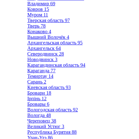
Владимир
69
Ковров
15
Муром
11
Тверская область
97
Тверь
78
Конаково
4
Вышний Волочёк
4
Архангельская область
95
Архангельск
64
Северодвинск
28
Новодвинск
3
Карагандинская область
94
Караганда
77
Темиртау
14
Сарань
2
Киевская область
93
Бровари
18
Ірпінь
12
Бровары
6
Вологодская область
92
Вологда
48
Череповец
38
Великий Устюг
3
Республика Бурятия
88
Улан-Удэ
86