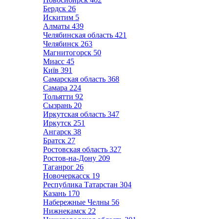
Бердск
26
Искитим
5
Алматы
439
Челябинская область
421
Челябинск
263
Магнитогорск
50
Миасс
45
Київ
391
Самарская область
368
Самара
224
Тольятти
92
Сызрань
20
Иркутская область
347
Иркутск
251
Ангарск
38
Братск
27
Ростовская область
327
Ростов-на-Дону
209
Таганрог
26
Новочеркасск
19
Республика Татарстан
304
Казань
170
Набережные Челны
56
Нижнекамск
22