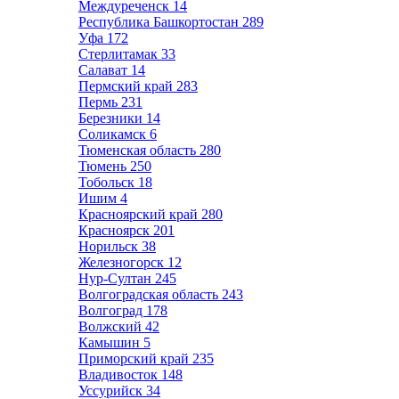
Междуреченск
14
Республика Башкортостан
289
Уфа
172
Стерлитамак
33
Салават
14
Пермский край
283
Пермь
231
Березники
14
Соликамск
6
Тюменская область
280
Тюмень
250
Тобольск
18
Ишим
4
Красноярский край
280
Красноярск
201
Норильск
38
Железногорск
12
Нур-Султан
245
Волгоградская область
243
Волгоград
178
Волжский
42
Камышин
5
Приморский край
235
Владивосток
148
Уссурийск
34