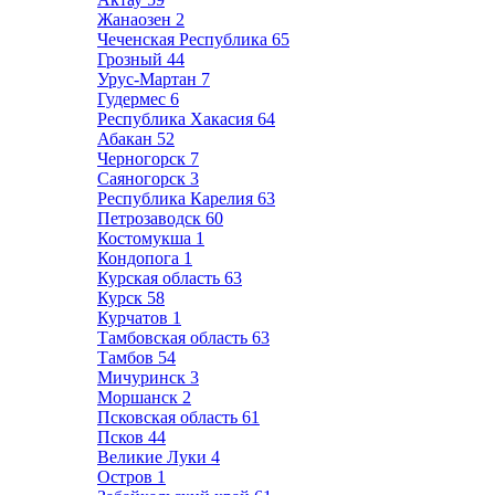
Жанаозен
2
Чеченская Республика
65
Грозный
44
Урус-Мартан
7
Гудермес
6
Республика Хакасия
64
Абакан
52
Черногорск
7
Саяногорск
3
Республика Карелия
63
Петрозаводск
60
Костомукша
1
Кондопога
1
Курская область
63
Курск
58
Курчатов
1
Тамбовская область
63
Тамбов
54
Мичуринск
3
Моршанск
2
Псковская область
61
Псков
44
Великие Луки
4
Остров
1