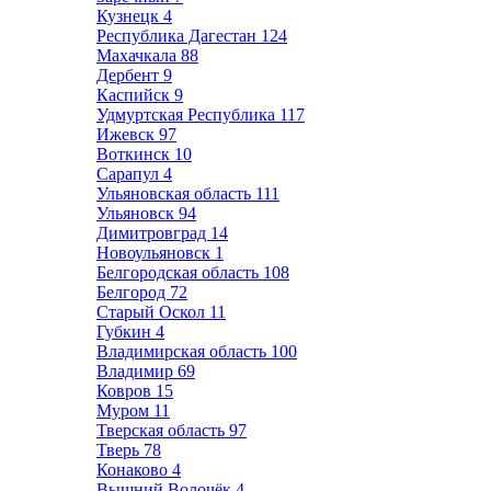
Кузнецк
4
Республика Дагестан
124
Махачкала
88
Дербент
9
Каспийск
9
Удмуртская Республика
117
Ижевск
97
Воткинск
10
Сарапул
4
Ульяновская область
111
Ульяновск
94
Димитровград
14
Новоульяновск
1
Белгородская область
108
Белгород
72
Старый Оскол
11
Губкин
4
Владимирская область
100
Владимир
69
Ковров
15
Муром
11
Тверская область
97
Тверь
78
Конаково
4
Вышний Волочёк
4