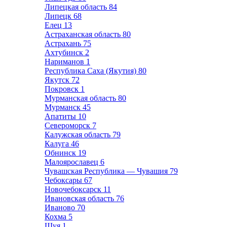
Липецкая область
84
Липецк
68
Елец
13
Астраханская область
80
Астрахань
75
Ахтубинск
2
Нариманов
1
Республика Саха (Якутия)
80
Якутск
72
Покровск
1
Мурманская область
80
Мурманск
45
Апатиты
10
Североморск
7
Калужская область
79
Калуга
46
Обнинск
19
Малоярославец
6
Чувашская Республика — Чувашия
79
Чебоксары
67
Новочебоксарск
11
Ивановская область
76
Иваново
70
Кохма
5
Шуя
1