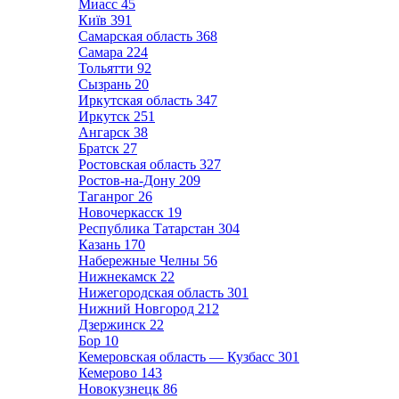
Миасс
45
Київ
391
Самарская область
368
Самара
224
Тольятти
92
Сызрань
20
Иркутская область
347
Иркутск
251
Ангарск
38
Братск
27
Ростовская область
327
Ростов-на-Дону
209
Таганрог
26
Новочеркасск
19
Республика Татарстан
304
Казань
170
Набережные Челны
56
Нижнекамск
22
Нижегородская область
301
Нижний Новгород
212
Дзержинск
22
Бор
10
Кемеровская область — Кузбасс
301
Кемерово
143
Новокузнецк
86