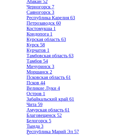
Абакан
52
Черногорск
7
Саяногорск
3
Республика Карелия
63
Петрозаводск
60
Костомукша
1
Кондопога
1
Курская область
63
Курск
58
Курчатов
1
Тамбовская область
63
Тамбов
54
Мичуринск
3
Моршанск
2
Псковская область
61
Псков
44
Великие Луки
4
Остров
1
Забайкальский край
61
Чита
59
Амурская область
61
Благовещенск
52
Белогорск
5
Тында
3
Республика Марий Эл
57