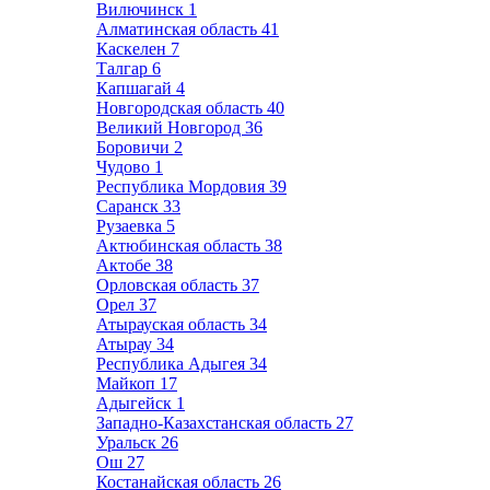
Вилючинск
1
Алматинская область
41
Каскелен
7
Талгар
6
Капшагай
4
Новгородская область
40
Великий Новгород
36
Боровичи
2
Чудово
1
Республика Мордовия
39
Саранск
33
Рузаевка
5
Актюбинская область
38
Актобе
38
Орловская область
37
Орел
37
Атырауская область
34
Атырау
34
Республика Адыгея
34
Майкоп
17
Адыгейск
1
Западно-Казахстанская область
27
Уральск
26
Ош
27
Костанайская область
26