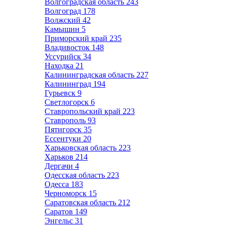
Волгоградская область
243
Волгоград
178
Волжский
42
Камышин
5
Приморский край
235
Владивосток
148
Уссурийск
34
Находка
21
Калининградская область
227
Калининград
194
Гурьевск
9
Светлогорск
6
Ставропольский край
223
Ставрополь
93
Пятигорск
35
Ессентуки
20
Харьковская область
223
Харьков
214
Дергачи
4
Одесская область
223
Одесса
183
Черноморск
15
Саратовская область
212
Саратов
149
Энгельс
31