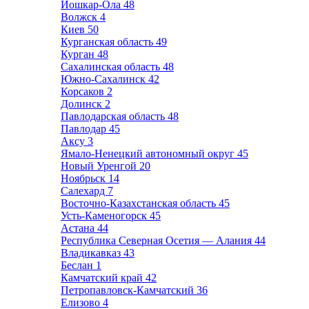
Йошкар-Ола
48
Волжск
4
Киев
50
Курганская область
49
Курган
48
Сахалинская область
48
Южно-Сахалинск
42
Корсаков
2
Долинск
2
Павлодарская область
48
Павлодар
45
Аксу
3
Ямало-Ненецкий автономный округ
45
Новый Уренгой
20
Ноябрьск
14
Салехард
7
Восточно-Казахстанская область
45
Усть-Каменогорск
45
Астана
44
Республика Северная Осетия — Алания
44
Владикавказ
43
Беслан
1
Камчатский край
42
Петропавловск-Камчатский
36
Елизово
4