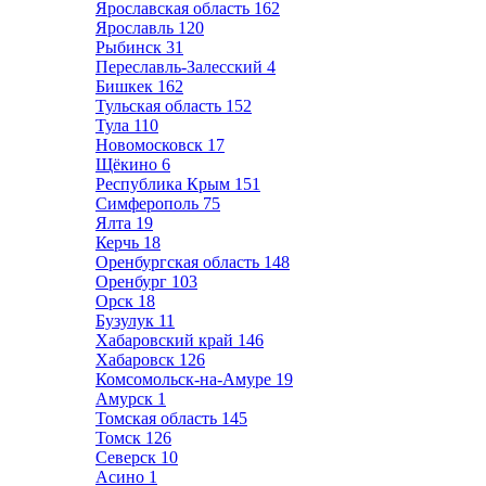
Ярославская область
162
Ярославль
120
Рыбинск
31
Переславль-Залесский
4
Бишкек
162
Тульская область
152
Тула
110
Новомосковск
17
Щёкино
6
Республика Крым
151
Симферополь
75
Ялта
19
Керчь
18
Оренбургская область
148
Оренбург
103
Орск
18
Бузулук
11
Хабаровский край
146
Хабаровск
126
Комсомольск-на-Амуре
19
Амурск
1
Томская область
145
Томск
126
Северск
10
Асино
1