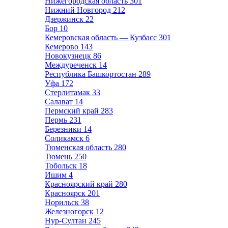
Нижегородская область
301
Нижний Новгород
212
Дзержинск
22
Бор
10
Кемеровская область — Кузбасс
301
Кемерово
143
Новокузнецк
86
Междуреченск
14
Республика Башкортостан
289
Уфа
172
Стерлитамак
33
Салават
14
Пермский край
283
Пермь
231
Березники
14
Соликамск
6
Тюменская область
280
Тюмень
250
Тобольск
18
Ишим
4
Красноярский край
280
Красноярск
201
Норильск
38
Железногорск
12
Нур-Султан
245