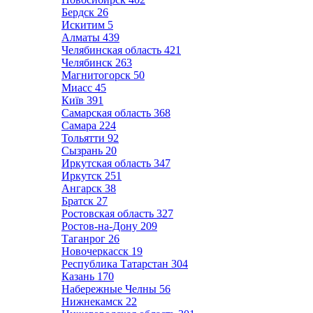
Бердск
26
Искитим
5
Алматы
439
Челябинская область
421
Челябинск
263
Магнитогорск
50
Миасс
45
Київ
391
Самарская область
368
Самара
224
Тольятти
92
Сызрань
20
Иркутская область
347
Иркутск
251
Ангарск
38
Братск
27
Ростовская область
327
Ростов-на-Дону
209
Таганрог
26
Новочеркасск
19
Республика Татарстан
304
Казань
170
Набережные Челны
56
Нижнекамск
22