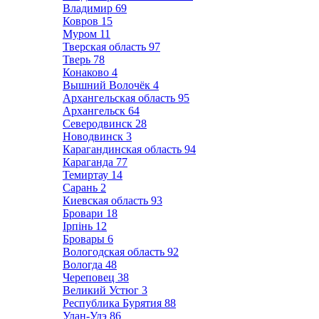
Владимир
69
Ковров
15
Муром
11
Тверская область
97
Тверь
78
Конаково
4
Вышний Волочёк
4
Архангельская область
95
Архангельск
64
Северодвинск
28
Новодвинск
3
Карагандинская область
94
Караганда
77
Темиртау
14
Сарань
2
Киевская область
93
Бровари
18
Ірпінь
12
Бровары
6
Вологодская область
92
Вологда
48
Череповец
38
Великий Устюг
3
Республика Бурятия
88
Улан-Удэ
86