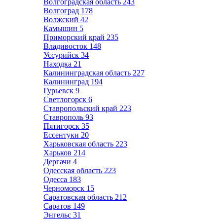
Волгоградская область
243
Волгоград
178
Волжский
42
Камышин
5
Приморский край
235
Владивосток
148
Уссурийск
34
Находка
21
Калининградская область
227
Калининград
194
Гурьевск
9
Светлогорск
6
Ставропольский край
223
Ставрополь
93
Пятигорск
35
Ессентуки
20
Харьковская область
223
Харьков
214
Дергачи
4
Одесская область
223
Одесса
183
Черноморск
15
Саратовская область
212
Саратов
149
Энгельс
31