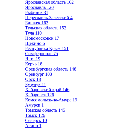
Ярославская область
162
Ярославль
120
Рыбинск
31
Переславль-Залесский
4
Бишкек
162
Тульская область
152
Тула
110
Новомосковск
17
Щёкино
6
Республика Крым
151
Симферополь
75
Ялта
19
Керчь
18
Оренбургская область
148
Оренбург
103
Орск
18
Бузулук
11
Хабаровский край
146
Хабаровск
126
Комсомольск-на-Амуре
19
Амурск
1
Томская область
145
Томск
126
Северск
10
Асино
1