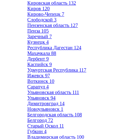
Кировская область
132
Киров
120
Кирово-Чепецк
7
Слободской
3
Пензенская область
127
Пенза
105
Заречный
7
Кузнецк
4
Республика Дагестан
124
Махачкала
88
Дербент
9
Каспийск
9
Удмуртская Республика
117
Ижевск
97
Воткинск
10
Сарапул
4
Ульяновская область
111
Ульяновск
94
Димитровград
14
Новоульяновск
1
Белгородская область
108
Белгород
72
Старый Оскол
11
Губкин
4
Владимирская область
100