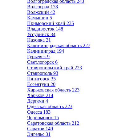
Волгоградская область
243
Волгоград
178
Волжский
42
Камышин
5
Приморский край
235
Владивосток
148
Уссурийск
34
Находка
21
Калининградская область
227
Калининград
194
Гурьевск
9
Светлогорск
6
Ставропольский край
223
Ставрополь
93
Пятигорск
35
Ессентуки
20
Харьковская область
223
Харьков
214
Дергачи
4
Одесская область
223
Одесса
183
Черноморск
15
Саратовская область
212
Саратов
149
Энгельс
31