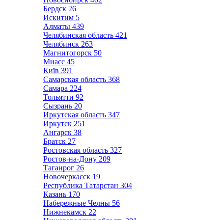
Бердск
26
Искитим
5
Алматы
439
Челябинская область
421
Челябинск
263
Магнитогорск
50
Миасс
45
Київ
391
Самарская область
368
Самара
224
Тольятти
92
Сызрань
20
Иркутская область
347
Иркутск
251
Ангарск
38
Братск
27
Ростовская область
327
Ростов-на-Дону
209
Таганрог
26
Новочеркасск
19
Республика Татарстан
304
Казань
170
Набережные Челны
56
Нижнекамск
22