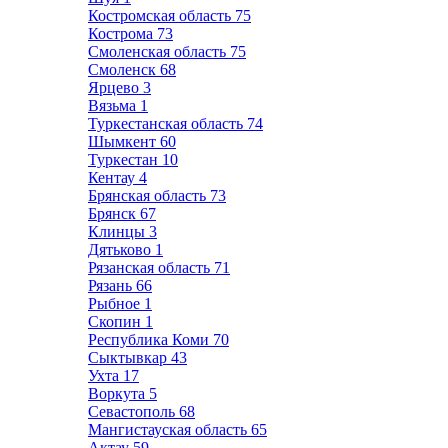
Костромская область
75
Кострома
73
Смоленская область
75
Смоленск
68
Ярцево
3
Вязьма
1
Туркестанская область
74
Шымкент
60
Туркестан
10
Кентау
4
Брянская область
73
Брянск
67
Клинцы
3
Дятьково
1
Рязанская область
71
Рязань
66
Рыбное
1
Скопин
1
Республика Коми
70
Сыктывкар
43
Ухта
17
Воркута
5
Севастополь
68
Мангистауская область
65
Актау
59