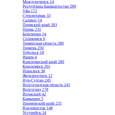
Междуреченск
14
Республика Башкортостан
289
Уфа
172
Стерлитамак
33
Салават
14
Пермский край
283
Пермь
231
Березники
14
Соликамск
6
Тюменская область
280
Тюмень
250
Тобольск
18
Ишим
4
Красноярский край
280
Красноярск
201
Норильск
38
Железногорск
12
Нур-Султан
245
Волгоградская область
243
Волгоград
178
Волжский
42
Камышин
5
Приморский край
235
Владивосток
148
Уссурийск
34