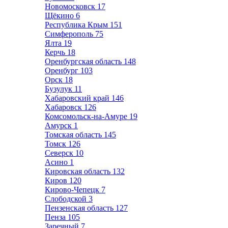
Новомосковск
17
Щёкино
6
Республика Крым
151
Симферополь
75
Ялта
19
Керчь
18
Оренбургская область
148
Оренбург
103
Орск
18
Бузулук
11
Хабаровский край
146
Хабаровск
126
Комсомольск-на-Амуре
19
Амурск
1
Томская область
145
Томск
126
Северск
10
Асино
1
Кировская область
132
Киров
120
Кирово-Чепецк
7
Слободской
3
Пензенская область
127
Пенза
105
Заречный
7