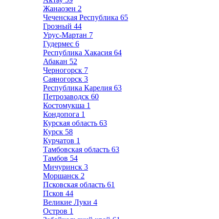
Жанаозен
2
Чеченская Республика
65
Грозный
44
Урус-Мартан
7
Гудермес
6
Республика Хакасия
64
Абакан
52
Черногорск
7
Саяногорск
3
Республика Карелия
63
Петрозаводск
60
Костомукша
1
Кондопога
1
Курская область
63
Курск
58
Курчатов
1
Тамбовская область
63
Тамбов
54
Мичуринск
3
Моршанск
2
Псковская область
61
Псков
44
Великие Луки
4
Остров
1