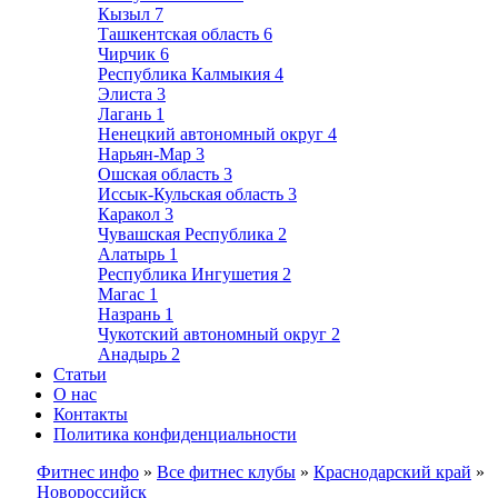
Кызыл
7
Ташкентская область
6
Чирчик
6
Республика Калмыкия
4
Элиста
3
Лагань
1
Ненецкий автономный округ
4
Нарьян-Мар
3
Ошская область
3
Иссык-Кульская область
3
Каракол
3
Чувашская Республика
2
Алатырь
1
Республика Ингушетия
2
Магас
1
Назрань
1
Чукотский автономный округ
2
Анадырь
2
Статьи
О нас
Контакты
Политика конфиденциальности
Фитнес инфо
»
Все фитнес клубы
»
Краснодарский край
»
Новороссийск