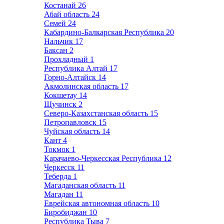
Костанай
26
Абай область
24
Семей
24
Кабардино-Балкарская Республика
20
Нальчик
17
Баксан
2
Прохладный
1
Республика Алтай
17
Горно-Алтайск
14
Акмолинская область
17
Кокшетау
14
Щучинск
2
Северо-Казахстанская область
15
Петропавловск
15
Чуйская область
14
Кант
4
Токмок
1
Карачаево-Черкесская Республика
12
Черкесск
11
Теберда
1
Магаданская область
11
Магадан
11
Еврейская автономная область
10
Биробиджан
10
Республика Тыва
7