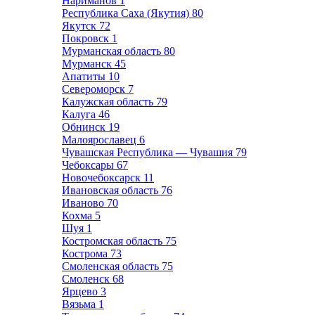
Нариманов
1
Республика Саха (Якутия)
80
Якутск
72
Покровск
1
Мурманская область
80
Мурманск
45
Апатиты
10
Североморск
7
Калужская область
79
Калуга
46
Обнинск
19
Малоярославец
6
Чувашская Республика — Чувашия
79
Чебоксары
67
Новочебоксарск
11
Ивановская область
76
Иваново
70
Кохма
5
Шуя
1
Костромская область
75
Кострома
73
Смоленская область
75
Смоленск
68
Ярцево
3
Вязьма
1