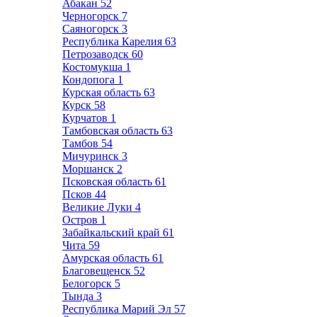
Абакан
52
Черногорск
7
Саяногорск
3
Республика Карелия
63
Петрозаводск
60
Костомукша
1
Кондопога
1
Курская область
63
Курск
58
Курчатов
1
Тамбовская область
63
Тамбов
54
Мичуринск
3
Моршанск
2
Псковская область
61
Псков
44
Великие Луки
4
Остров
1
Забайкальский край
61
Чита
59
Амурская область
61
Благовещенск
52
Белогорск
5
Тында
3
Республика Марий Эл
57