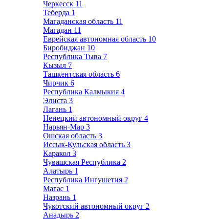
Черкесск
11
Теберда
1
Магаданская область
11
Магадан
11
Еврейская автономная область
10
Биробиджан
10
Республика Тыва
7
Кызыл
7
Ташкентская область
6
Чирчик
6
Республика Калмыкия
4
Элиста
3
Лагань
1
Ненецкий автономный округ
4
Нарьян-Мар
3
Ошская область
3
Иссык-Кульская область
3
Каракол
3
Чувашская Республика
2
Алатырь
1
Республика Ингушетия
2
Магас
1
Назрань
1
Чукотский автономный округ
2
Анадырь
2