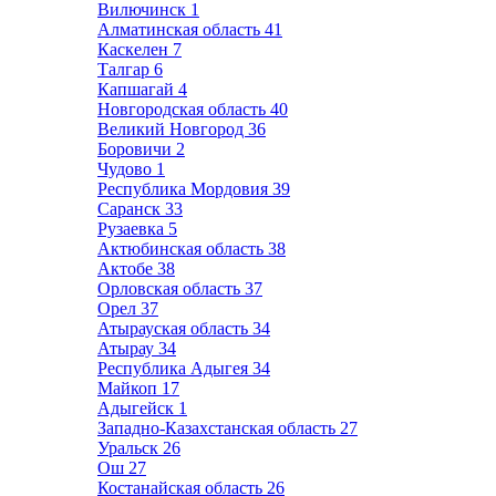
Вилючинск
1
Алматинская область
41
Каскелен
7
Талгар
6
Капшагай
4
Новгородская область
40
Великий Новгород
36
Боровичи
2
Чудово
1
Республика Мордовия
39
Саранск
33
Рузаевка
5
Актюбинская область
38
Актобе
38
Орловская область
37
Орел
37
Атырауская область
34
Атырау
34
Республика Адыгея
34
Майкоп
17
Адыгейск
1
Западно-Казахстанская область
27
Уральск
26
Ош
27
Костанайская область
26