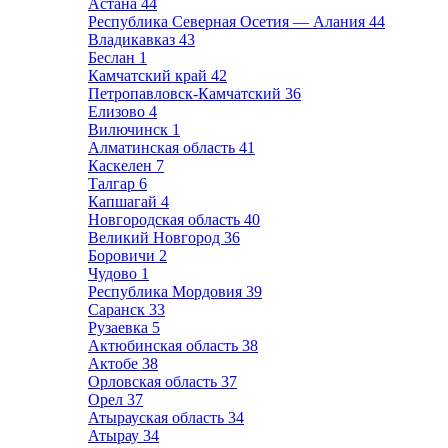
Астана
44
Республика Северная Осетия — Алания
44
Владикавказ
43
Беслан
1
Камчатский край
42
Петропавловск-Камчатский
36
Елизово
4
Вилючинск
1
Алматинская область
41
Каскелен
7
Талгар
6
Капшагай
4
Новгородская область
40
Великий Новгород
36
Боровичи
2
Чудово
1
Республика Мордовия
39
Саранск
33
Рузаевка
5
Актюбинская область
38
Актобе
38
Орловская область
37
Орел
37
Атырауская область
34
Атырау
34