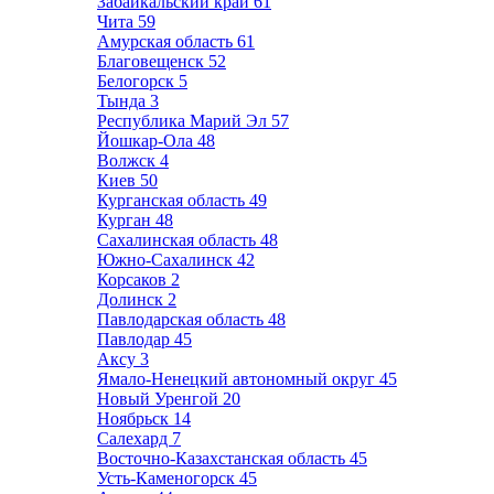
Забайкальский край
61
Чита
59
Амурская область
61
Благовещенск
52
Белогорск
5
Тында
3
Республика Марий Эл
57
Йошкар-Ола
48
Волжск
4
Киев
50
Курганская область
49
Курган
48
Сахалинская область
48
Южно-Сахалинск
42
Корсаков
2
Долинск
2
Павлодарская область
48
Павлодар
45
Аксу
3
Ямало-Ненецкий автономный округ
45
Новый Уренгой
20
Ноябрьск
14
Салехард
7
Восточно-Казахстанская область
45
Усть-Каменогорск
45