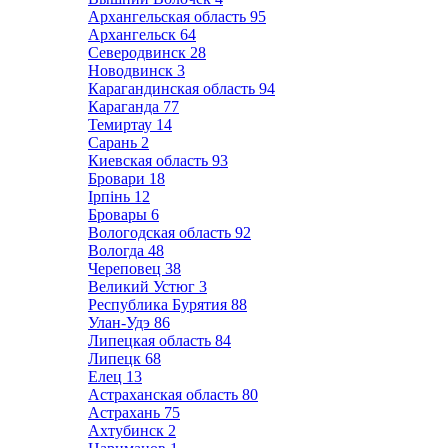
Архангельская область
95
Архангельск
64
Северодвинск
28
Новодвинск
3
Карагандинская область
94
Караганда
77
Темиртау
14
Сарань
2
Киевская область
93
Бровари
18
Ірпінь
12
Бровары
6
Вологодская область
92
Вологда
48
Череповец
38
Великий Устюг
3
Республика Бурятия
88
Улан-Удэ
86
Липецкая область
84
Липецк
68
Елец
13
Астраханская область
80
Астрахань
75
Ахтубинск
2