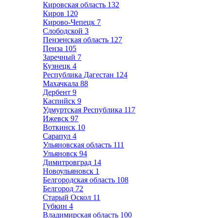
Кировская область
132
Киров
120
Кирово-Чепецк
7
Слободской
3
Пензенская область
127
Пенза
105
Заречный
7
Кузнецк
4
Республика Дагестан
124
Махачкала
88
Дербент
9
Каспийск
9
Удмуртская Республика
117
Ижевск
97
Воткинск
10
Сарапул
4
Ульяновская область
111
Ульяновск
94
Димитровград
14
Новоульяновск
1
Белгородская область
108
Белгород
72
Старый Оскол
11
Губкин
4
Владимирская область
100