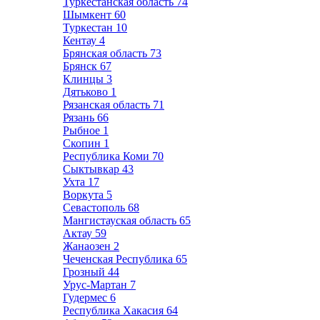
Туркестанская область
74
Шымкент
60
Туркестан
10
Кентау
4
Брянская область
73
Брянск
67
Клинцы
3
Дятьково
1
Рязанская область
71
Рязань
66
Рыбное
1
Скопин
1
Республика Коми
70
Сыктывкар
43
Ухта
17
Воркута
5
Севастополь
68
Мангистауская область
65
Актау
59
Жанаозен
2
Чеченская Республика
65
Грозный
44
Урус-Мартан
7
Гудермес
6
Республика Хакасия
64