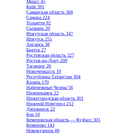
Миасс
45
Київ
391
Самарская область
368
Самара
224
Тольятти
92
Сызрань
20
Иркутская область
347
Иркутск
251
Ангарск
38
Братск
27
Ростовская область
327
Ростов-на-Дону
209
Таганрог
26
Новочеркасск
19
Республика Татарстан
304
Казань
170
Набережные Челны
56
Нижнекамск
22
Нижегородская область
301
Нижний Новгород
212
Дзержинск
22
Бор
10
Кемеровская область — Кузбасс
301
Кемерово
143
Новокузнецк
86