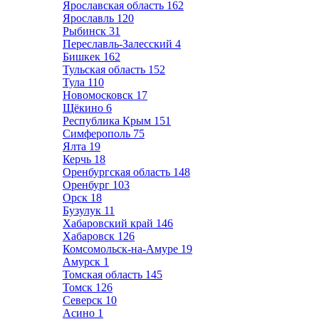
Ярославская область
162
Ярославль
120
Рыбинск
31
Переславль-Залесский
4
Бишкек
162
Тульская область
152
Тула
110
Новомосковск
17
Щёкино
6
Республика Крым
151
Симферополь
75
Ялта
19
Керчь
18
Оренбургская область
148
Оренбург
103
Орск
18
Бузулук
11
Хабаровский край
146
Хабаровск
126
Комсомольск-на-Амуре
19
Амурск
1
Томская область
145
Томск
126
Северск
10
Асино
1