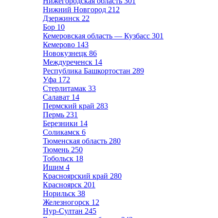
Нижегородская область
301
Нижний Новгород
212
Дзержинск
22
Бор
10
Кемеровская область — Кузбасс
301
Кемерово
143
Новокузнецк
86
Междуреченск
14
Республика Башкортостан
289
Уфа
172
Стерлитамак
33
Салават
14
Пермский край
283
Пермь
231
Березники
14
Соликамск
6
Тюменская область
280
Тюмень
250
Тобольск
18
Ишим
4
Красноярский край
280
Красноярск
201
Норильск
38
Железногорск
12
Нур-Султан
245