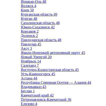
Йошкар-Ола
48
Волжск
4
Киев
50
Курганская область
49
Курган
48
Сахалинская область
48
Южно-Сахалинск
42
Корсаков
2
Долинск
2
Павлодарская область
48
Павлодар
45
Аксу
3
Ямало-Ненецкий автономный округ
45
Новый Уренгой
20
Ноябрьск
14
Салехард
7
Восточно-Казахстанская область
45
Усть-Каменогорск
45
Астана
44
Республика Северная Осетия — Алания
44
Владикавказ
43
Беслан
1
Камчатский край
42
Петропавловск-Камчатский
36
Елизово
4