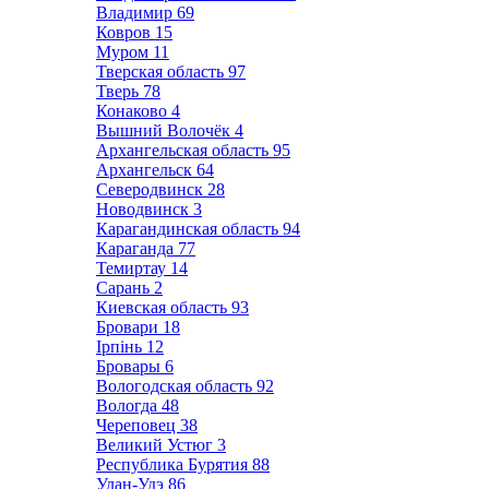
Владимир
69
Ковров
15
Муром
11
Тверская область
97
Тверь
78
Конаково
4
Вышний Волочёк
4
Архангельская область
95
Архангельск
64
Северодвинск
28
Новодвинск
3
Карагандинская область
94
Караганда
77
Темиртау
14
Сарань
2
Киевская область
93
Бровари
18
Ірпінь
12
Бровары
6
Вологодская область
92
Вологда
48
Череповец
38
Великий Устюг
3
Республика Бурятия
88
Улан-Удэ
86