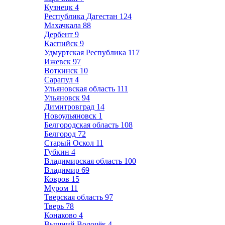
Кузнецк
4
Республика Дагестан
124
Махачкала
88
Дербент
9
Каспийск
9
Удмуртская Республика
117
Ижевск
97
Воткинск
10
Сарапул
4
Ульяновская область
111
Ульяновск
94
Димитровград
14
Новоульяновск
1
Белгородская область
108
Белгород
72
Старый Оскол
11
Губкин
4
Владимирская область
100
Владимир
69
Ковров
15
Муром
11
Тверская область
97
Тверь
78
Конаково
4
Вышний Волочёк
4