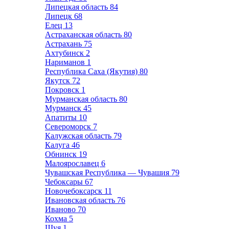
Липецкая область
84
Липецк
68
Елец
13
Астраханская область
80
Астрахань
75
Ахтубинск
2
Нариманов
1
Республика Саха (Якутия)
80
Якутск
72
Покровск
1
Мурманская область
80
Мурманск
45
Апатиты
10
Североморск
7
Калужская область
79
Калуга
46
Обнинск
19
Малоярославец
6
Чувашская Республика — Чувашия
79
Чебоксары
67
Новочебоксарск
11
Ивановская область
76
Иваново
70
Кохма
5
Шуя
1