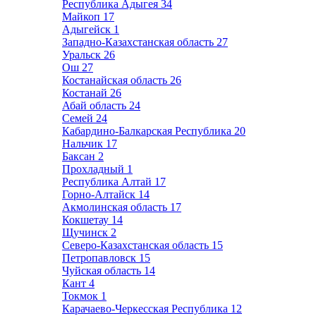
Республика Адыгея
34
Майкоп
17
Адыгейск
1
Западно-Казахстанская область
27
Уральск
26
Ош
27
Костанайская область
26
Костанай
26
Абай область
24
Семей
24
Кабардино-Балкарская Республика
20
Нальчик
17
Баксан
2
Прохладный
1
Республика Алтай
17
Горно-Алтайск
14
Акмолинская область
17
Кокшетау
14
Щучинск
2
Северо-Казахстанская область
15
Петропавловск
15
Чуйская область
14
Кант
4
Токмок
1
Карачаево-Черкесская Республика
12