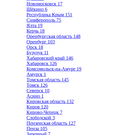
Новомосковск
17
Щёкино
6
Республика Крым
151
Симферополь
75
Ялта
19
Керчь
18
Оренбургская область
148
Оренбург
103
Орск
18
Бузулук
11
Хабаровский край
146
Хабаровск
126
Комсомольск-на-Амуре
19
Амурск
1
Томская область
145
Томск
126
Северск
10
Асино
1
Кировская область
132
Киров
120
Кирово-Чепецк
7
Слободской
3
Пензенская область
127
Пенза
105
Заречный
7