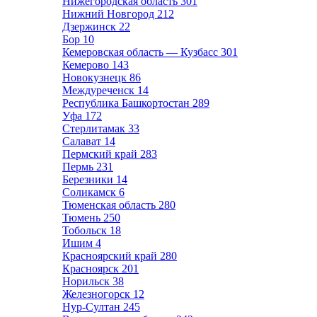
Нижегородская область
301
Нижний Новгород
212
Дзержинск
22
Бор
10
Кемеровская область — Кузбасс
301
Кемерово
143
Новокузнецк
86
Междуреченск
14
Республика Башкортостан
289
Уфа
172
Стерлитамак
33
Салават
14
Пермский край
283
Пермь
231
Березники
14
Соликамск
6
Тюменская область
280
Тюмень
250
Тобольск
18
Ишим
4
Красноярский край
280
Красноярск
201
Норильск
38
Железногорск
12
Нур-Султан
245