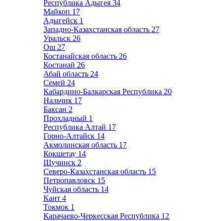
Республика Адыгея
34
Майкоп
17
Адыгейск
1
Западно-Казахстанская область
27
Уральск
26
Ош
27
Костанайская область
26
Костанай
26
Абай область
24
Семей
24
Кабардино-Балкарская Республика
20
Нальчик
17
Баксан
2
Прохладный
1
Республика Алтай
17
Горно-Алтайск
14
Акмолинская область
17
Кокшетау
14
Щучинск
2
Северо-Казахстанская область
15
Петропавловск
15
Чуйская область
14
Кант
4
Токмок
1
Карачаево-Черкесская Республика
12