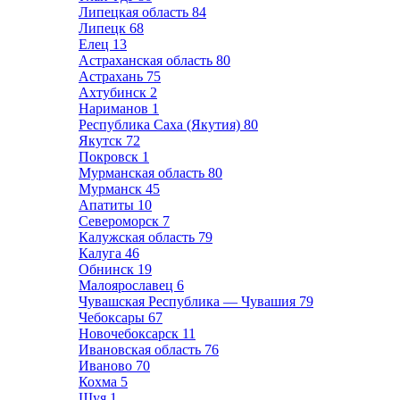
Липецкая область
84
Липецк
68
Елец
13
Астраханская область
80
Астрахань
75
Ахтубинск
2
Нариманов
1
Республика Саха (Якутия)
80
Якутск
72
Покровск
1
Мурманская область
80
Мурманск
45
Апатиты
10
Североморск
7
Калужская область
79
Калуга
46
Обнинск
19
Малоярославец
6
Чувашская Республика — Чувашия
79
Чебоксары
67
Новочебоксарск
11
Ивановская область
76
Иваново
70
Кохма
5
Шуя
1