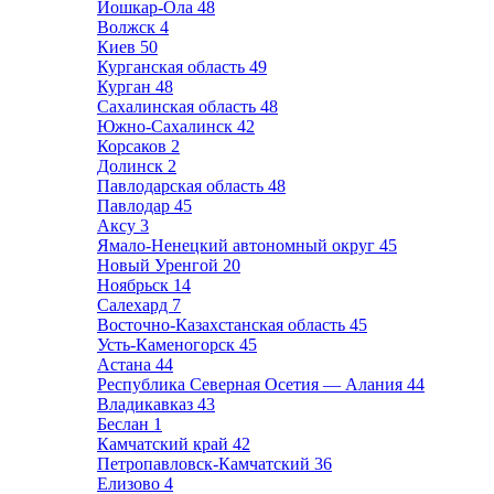
Йошкар-Ола
48
Волжск
4
Киев
50
Курганская область
49
Курган
48
Сахалинская область
48
Южно-Сахалинск
42
Корсаков
2
Долинск
2
Павлодарская область
48
Павлодар
45
Аксу
3
Ямало-Ненецкий автономный округ
45
Новый Уренгой
20
Ноябрьск
14
Салехард
7
Восточно-Казахстанская область
45
Усть-Каменогорск
45
Астана
44
Республика Северная Осетия — Алания
44
Владикавказ
43
Беслан
1
Камчатский край
42
Петропавловск-Камчатский
36
Елизово
4