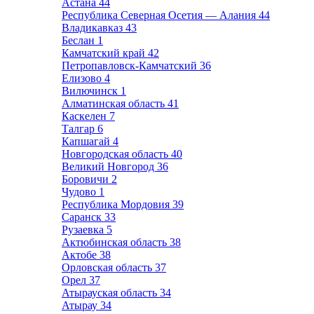
Астана
44
Республика Северная Осетия — Алания
44
Владикавказ
43
Беслан
1
Камчатский край
42
Петропавловск-Камчатский
36
Елизово
4
Вилючинск
1
Алматинская область
41
Каскелен
7
Талгар
6
Капшагай
4
Новгородская область
40
Великий Новгород
36
Боровичи
2
Чудово
1
Республика Мордовия
39
Саранск
33
Рузаевка
5
Актюбинская область
38
Актобе
38
Орловская область
37
Орел
37
Атырауская область
34
Атырау
34