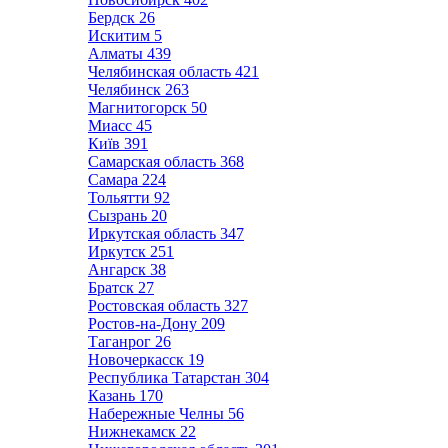
Бердск
26
Искитим
5
Алматы
439
Челябинская область
421
Челябинск
263
Магнитогорск
50
Миасс
45
Київ
391
Самарская область
368
Самара
224
Тольятти
92
Сызрань
20
Иркутская область
347
Иркутск
251
Ангарск
38
Братск
27
Ростовская область
327
Ростов-на-Дону
209
Таганрог
26
Новочеркасск
19
Республика Татарстан
304
Казань
170
Набережные Челны
56
Нижнекамск
22