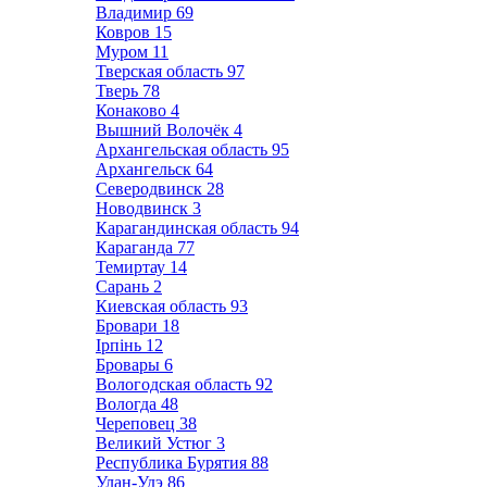
Владимир
69
Ковров
15
Муром
11
Тверская область
97
Тверь
78
Конаково
4
Вышний Волочёк
4
Архангельская область
95
Архангельск
64
Северодвинск
28
Новодвинск
3
Карагандинская область
94
Караганда
77
Темиртау
14
Сарань
2
Киевская область
93
Бровари
18
Ірпінь
12
Бровары
6
Вологодская область
92
Вологда
48
Череповец
38
Великий Устюг
3
Республика Бурятия
88
Улан-Удэ
86