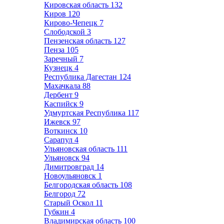
Кировская область
132
Киров
120
Кирово-Чепецк
7
Слободской
3
Пензенская область
127
Пенза
105
Заречный
7
Кузнецк
4
Республика Дагестан
124
Махачкала
88
Дербент
9
Каспийск
9
Удмуртская Республика
117
Ижевск
97
Воткинск
10
Сарапул
4
Ульяновская область
111
Ульяновск
94
Димитровград
14
Новоульяновск
1
Белгородская область
108
Белгород
72
Старый Оскол
11
Губкин
4
Владимирская область
100