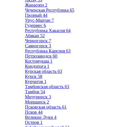
Жанаозен
2
Чеченская Республика
65
Грозный
44
Урус-Мартан
7
Гудермес
6
Республика Хакасия
64
Абакан
52
Черногорск
7
Саяногорск
3
Республика Карелия
63
Петрозаводск
60
Костомукша
1
Кондопога
1
Курская область
63
Курск
58
Курчатов
1
Тамбовская область
63
Тамбов
54
Мичуринск
3
Моршанск
2
Псковская область
61
Псков
44
Великие Луки
4
Остров
1