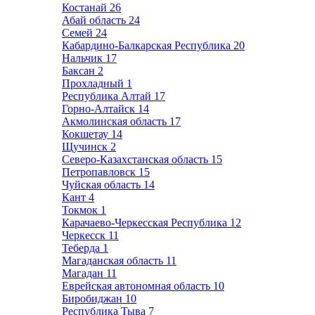
Костанай
26
Абай область
24
Семей
24
Кабардино-Балкарская Республика
20
Нальчик
17
Баксан
2
Прохладный
1
Республика Алтай
17
Горно-Алтайск
14
Акмолинская область
17
Кокшетау
14
Щучинск
2
Северо-Казахстанская область
15
Петропавловск
15
Чуйская область
14
Кант
4
Токмок
1
Карачаево-Черкесская Республика
12
Черкесск
11
Теберда
1
Магаданская область
11
Магадан
11
Еврейская автономная область
10
Биробиджан
10
Республика Тыва
7