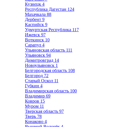
Кузнецк
4
Республика Дагестан
124
Махачкала
88
Дербент
9
Каспийск
9
Удмуртская Республика
117
Ижевск
97
Воткинск
10
Сарапул
4
Ульяновская область
111
Ульяновск
94
Димитровград
14
Новоульяновск
1
Белгородская область
108
Белгород
72
Старый Оскол
11
Губкин
4
Владимирская область
100
Владимир
69
Ковров
15
Муром
11
Тверская область
97
Тверь
78
Конаково
4
Вышний Волочёк
4