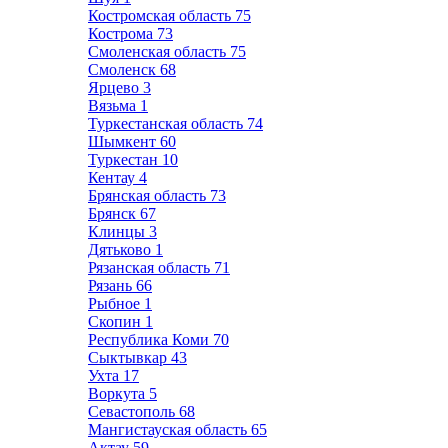
Костромская область
75
Кострома
73
Смоленская область
75
Смоленск
68
Ярцево
3
Вязьма
1
Туркестанская область
74
Шымкент
60
Туркестан
10
Кентау
4
Брянская область
73
Брянск
67
Клинцы
3
Дятьково
1
Рязанская область
71
Рязань
66
Рыбное
1
Скопин
1
Республика Коми
70
Сыктывкар
43
Ухта
17
Воркута
5
Севастополь
68
Мангистауская область
65
Актау
59