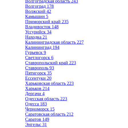
Волгоградская область
243
Волгоград
178
Волжский
42
Камышин
5
Приморский край
235
Владивосток
148
Уссурийск
34
Находка
21
Калининградская область
227
Калининград
194
Гурьевск
9
Светлогорск
6
Ставропольский край
223
Ставрополь
93
Пятигорск
35
Ессентуки
20
Харьковская область
223
Харьков
214
Дергачи
4
Одесская область
223
Одесса
183
Черноморск
15
Саратовская область
212
Саратов
149
Энгельс
31