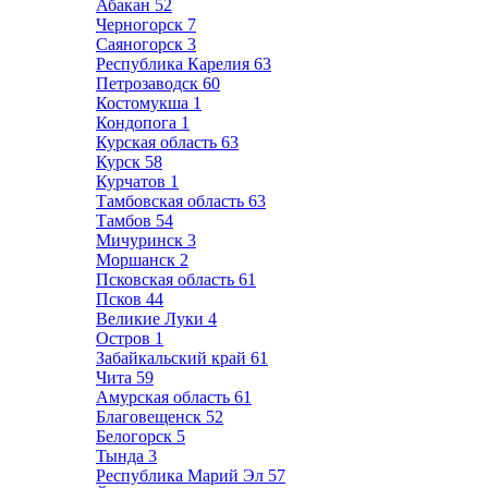
Абакан
52
Черногорск
7
Саяногорск
3
Республика Карелия
63
Петрозаводск
60
Костомукша
1
Кондопога
1
Курская область
63
Курск
58
Курчатов
1
Тамбовская область
63
Тамбов
54
Мичуринск
3
Моршанск
2
Псковская область
61
Псков
44
Великие Луки
4
Остров
1
Забайкальский край
61
Чита
59
Амурская область
61
Благовещенск
52
Белогорск
5
Тында
3
Республика Марий Эл
57