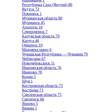
Нариманов
1
Республика Саха (Якутия)
80
Якутск
72
Покровск
1
Мурманская область
80
Мурманск
45
Апатиты
10
Североморск
7
Калужская область
79
Калуга
46
Обнинск
19
Малоярославец
6
Чувашская Республика — Чувашия
79
Чебоксары
67
Новочебоксарск
11
Ивановская область
76
Иваново
70
Кохма
5
Шуя
1
Костромская область
75
Кострома
73
Смоленская область
75
Смоленск
68
Ярцево
3
Вязьма
1