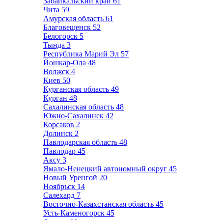
Забайкальский край
61
Чита
59
Амурская область
61
Благовещенск
52
Белогорск
5
Тында
3
Республика Марий Эл
57
Йошкар-Ола
48
Волжск
4
Киев
50
Курганская область
49
Курган
48
Сахалинская область
48
Южно-Сахалинск
42
Корсаков
2
Долинск
2
Павлодарская область
48
Павлодар
45
Аксу
3
Ямало-Ненецкий автономный округ
45
Новый Уренгой
20
Ноябрьск
14
Салехард
7
Восточно-Казахстанская область
45
Усть-Каменогорск
45