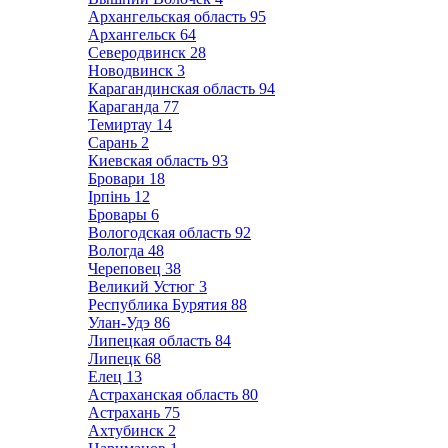
Архангельская область
95
Архангельск
64
Северодвинск
28
Новодвинск
3
Карагандинская область
94
Караганда
77
Темиртау
14
Сарань
2
Киевская область
93
Бровари
18
Ірпінь
12
Бровары
6
Вологодская область
92
Вологда
48
Череповец
38
Великий Устюг
3
Республика Бурятия
88
Улан-Удэ
86
Липецкая область
84
Липецк
68
Елец
13
Астраханская область
80
Астрахань
75
Ахтубинск
2