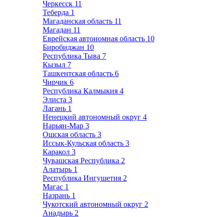
Черкесск
11
Теберда
1
Магаданская область
11
Магадан
11
Еврейская автономная область
10
Биробиджан
10
Республика Тыва
7
Кызыл
7
Ташкентская область
6
Чирчик
6
Республика Калмыкия
4
Элиста
3
Лагань
1
Ненецкий автономный округ
4
Нарьян-Мар
3
Ошская область
3
Иссык-Кульская область
3
Каракол
3
Чувашская Республика
2
Алатырь
1
Республика Ингушетия
2
Магас
1
Назрань
1
Чукотский автономный округ
2
Анадырь
2