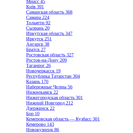
Миасс
45
Київ
391
Самарская область
368
Самара
224
Тольятти
92
Сызрань
20
Иркутская область
347
Иркутск
251
Ангарск
38
Братск
27
Ростовская область
327
Ростов-на-Дону
209
Таганрог
26
Новочеркасск
19
Республика Татарстан
304
Казань
170
Набережные Челны
56
Нижнекамск
22
Нижегородская область
301
Нижний Новгород
212
Дзержинск
22
Бор
10
Кемеровская область — Кузбасс
301
Кемерово
143
Новокузнецк
86