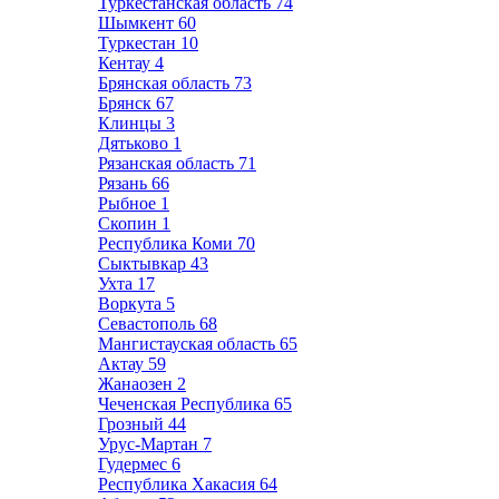
Туркестанская область
74
Шымкент
60
Туркестан
10
Кентау
4
Брянская область
73
Брянск
67
Клинцы
3
Дятьково
1
Рязанская область
71
Рязань
66
Рыбное
1
Скопин
1
Республика Коми
70
Сыктывкар
43
Ухта
17
Воркута
5
Севастополь
68
Мангистауская область
65
Актау
59
Жанаозен
2
Чеченская Республика
65
Грозный
44
Урус-Мартан
7
Гудермес
6
Республика Хакасия
64