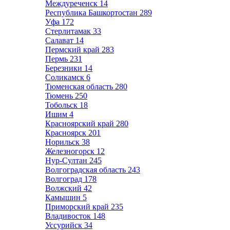
Междуреченск
14
Республика Башкортостан
289
Уфа
172
Стерлитамак
33
Салават
14
Пермский край
283
Пермь
231
Березники
14
Соликамск
6
Тюменская область
280
Тюмень
250
Тобольск
18
Ишим
4
Красноярский край
280
Красноярск
201
Норильск
38
Железногорск
12
Нур-Султан
245
Волгоградская область
243
Волгоград
178
Волжский
42
Камышин
5
Приморский край
235
Владивосток
148
Уссурийск
34