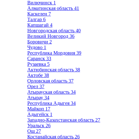
Вилючинск
1
Алматинская область
41
Каскелен
7
Талгар
6
Капшагай
4
Новгородская область
40
Великий Новгород
36
Боровичи
2
Чудово
1
Республика Мордовия
39
Саранск
33
Рузаевка
5
Актюбинская область
38
Актобе
38
Орловская область
37
Орел
37
Атырауская область
34
Атырау
34
Республика Адыгея
34
Майкоп
17
Адыгейск
1
Западно-Казахстанская область
27
Уральск
26
Ош
27
Костанайская область
26