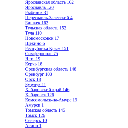
Ярославская область
162
Ярославль
120
Рыбинск
31
Переславль-Залесский
4
Бишкек
162
Тульская область
152
Тула
110
Новомосковск
17
Щёкино
6
Республика Крым
151
Симферополь
75
Ялта
19
Керчь
18
Оренбургская область
148
Оренбург
103
Орск
18
Бузулук
11
Хабаровский край
146
Хабаровск
126
Комсомольск-на-Амуре
19
Амурск
1
Томская область
145
Томск
126
Северск
10
Асино
1