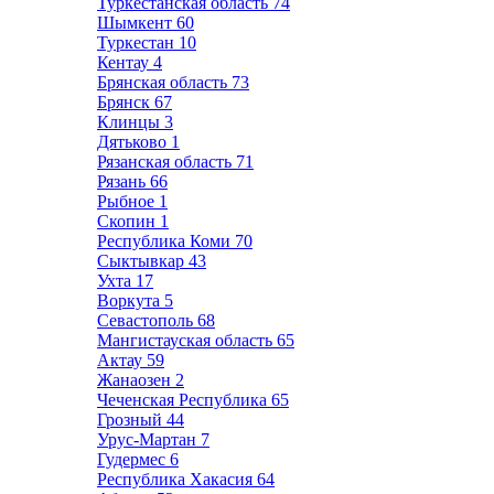
Туркестанская область
74
Шымкент
60
Туркестан
10
Кентау
4
Брянская область
73
Брянск
67
Клинцы
3
Дятьково
1
Рязанская область
71
Рязань
66
Рыбное
1
Скопин
1
Республика Коми
70
Сыктывкар
43
Ухта
17
Воркута
5
Севастополь
68
Мангистауская область
65
Актау
59
Жанаозен
2
Чеченская Республика
65
Грозный
44
Урус-Мартан
7
Гудермес
6
Республика Хакасия
64