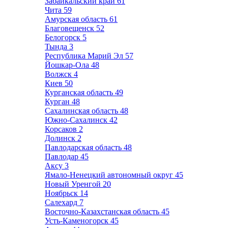
Забайкальский край
61
Чита
59
Амурская область
61
Благовещенск
52
Белогорск
5
Тында
3
Республика Марий Эл
57
Йошкар-Ола
48
Волжск
4
Киев
50
Курганская область
49
Курган
48
Сахалинская область
48
Южно-Сахалинск
42
Корсаков
2
Долинск
2
Павлодарская область
48
Павлодар
45
Аксу
3
Ямало-Ненецкий автономный округ
45
Новый Уренгой
20
Ноябрьск
14
Салехард
7
Восточно-Казахстанская область
45
Усть-Каменогорск
45