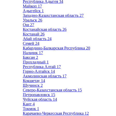
Республика Адыгея
34
Майкоп
17
Адыгейск
1
Западно-Казахстанская область
27
Уральск
26
Ош
27
Костанайская область
26
Костанай
26
Абай область
24
Семей
24
Кабардино-Балкарская Республика
20
Нальчик
17
Баксан
2
Прохладный
1
Республика Алтай
17
Горно-Алтайск
14
Акмолинская область
17
Кокшетау
14
Щучинск
2
Северо-Казахстанская область
15
Петропавловск
15
Чуйская область
14
Кант
4
Токмок
1
Карачаево-Черкесская Республика
12