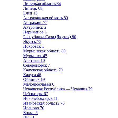
Липецкая область
84
Липецк
68
Елец
13
Астраханская область
80
Астрахань
75
Ахтубинск
2
Нариманов
1
Республика Саха (Якутия)
80
Якутск
72
Покровск
1
Мурманская область
80
Мурманск
45
Апатиты
10
Североморск
7
Калужская область
79
Калуга
46
Обнинск
19
Малоярославец
6
Чувашская Республика — Чувашия
79
Чебоксары
67
Новочебоксарск
11
Ивановская область
76
Иваново
70
Кохма
5
Шуя
1