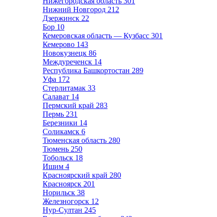
Нижегородская область
301
Нижний Новгород
212
Дзержинск
22
Бор
10
Кемеровская область — Кузбасс
301
Кемерово
143
Новокузнецк
86
Междуреченск
14
Республика Башкортостан
289
Уфа
172
Стерлитамак
33
Салават
14
Пермский край
283
Пермь
231
Березники
14
Соликамск
6
Тюменская область
280
Тюмень
250
Тобольск
18
Ишим
4
Красноярский край
280
Красноярск
201
Норильск
38
Железногорск
12
Нур-Султан
245