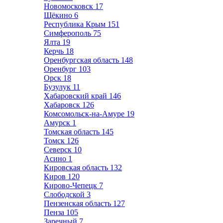
Новомосковск
17
Щёкино
6
Республика Крым
151
Симферополь
75
Ялта
19
Керчь
18
Оренбургская область
148
Оренбург
103
Орск
18
Бузулук
11
Хабаровский край
146
Хабаровск
126
Комсомольск-на-Амуре
19
Амурск
1
Томская область
145
Томск
126
Северск
10
Асино
1
Кировская область
132
Киров
120
Кирово-Чепецк
7
Слободской
3
Пензенская область
127
Пенза
105
Заречный
7