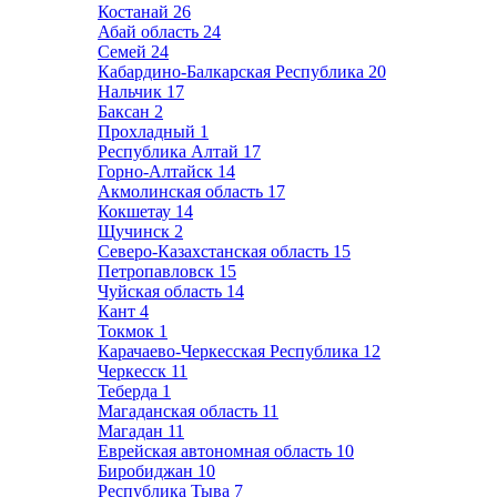
Костанай
26
Абай область
24
Семей
24
Кабардино-Балкарская Республика
20
Нальчик
17
Баксан
2
Прохладный
1
Республика Алтай
17
Горно-Алтайск
14
Акмолинская область
17
Кокшетау
14
Щучинск
2
Северо-Казахстанская область
15
Петропавловск
15
Чуйская область
14
Кант
4
Токмок
1
Карачаево-Черкесская Республика
12
Черкесск
11
Теберда
1
Магаданская область
11
Магадан
11
Еврейская автономная область
10
Биробиджан
10
Республика Тыва
7