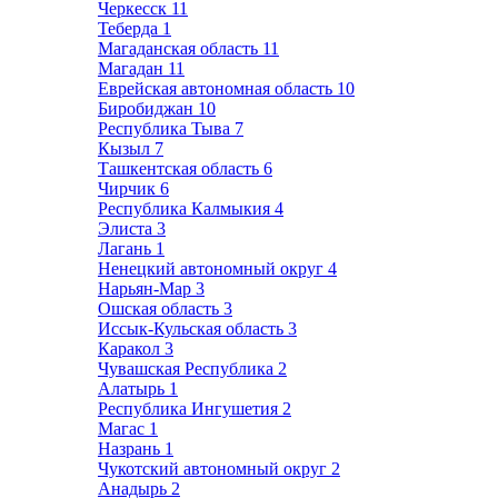
Черкесск
11
Теберда
1
Магаданская область
11
Магадан
11
Еврейская автономная область
10
Биробиджан
10
Республика Тыва
7
Кызыл
7
Ташкентская область
6
Чирчик
6
Республика Калмыкия
4
Элиста
3
Лагань
1
Ненецкий автономный округ
4
Нарьян-Мар
3
Ошская область
3
Иссык-Кульская область
3
Каракол
3
Чувашская Республика
2
Алатырь
1
Республика Ингушетия
2
Магас
1
Назрань
1
Чукотский автономный округ
2
Анадырь
2