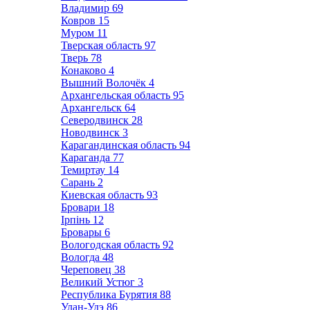
Владимир
69
Ковров
15
Муром
11
Тверская область
97
Тверь
78
Конаково
4
Вышний Волочёк
4
Архангельская область
95
Архангельск
64
Северодвинск
28
Новодвинск
3
Карагандинская область
94
Караганда
77
Темиртау
14
Сарань
2
Киевская область
93
Бровари
18
Ірпінь
12
Бровары
6
Вологодская область
92
Вологда
48
Череповец
38
Великий Устюг
3
Республика Бурятия
88
Улан-Удэ
86