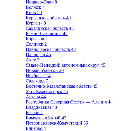
Йошкар-Ола
48
Волжск
4
Киев
50
Курганская область
49
Курган
48
Сахалинская область
48
Южно-Сахалинск
42
Корсаков
2
Долинск
2
Павлодарская область
48
Павлодар
45
Аксу
3
Ямало-Ненецкий автономный округ
45
Новый Уренгой
20
Ноябрьск
14
Салехард
7
Восточно-Казахстанская область
45
Усть-Каменогорск
45
Астана
44
Республика Северная Осетия — Алания
44
Владикавказ
43
Беслан
1
Камчатский край
42
Петропавловск-Камчатский
36
Елизово
4