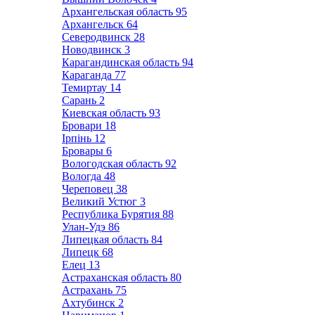
Архангельская область
95
Архангельск
64
Северодвинск
28
Новодвинск
3
Карагандинская область
94
Караганда
77
Темиртау
14
Сарань
2
Киевская область
93
Бровари
18
Ірпінь
12
Бровары
6
Вологодская область
92
Вологда
48
Череповец
38
Великий Устюг
3
Республика Бурятия
88
Улан-Удэ
86
Липецкая область
84
Липецк
68
Елец
13
Астраханская область
80
Астрахань
75
Ахтубинск
2