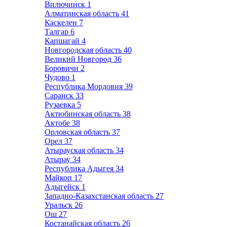
Вилючинск
1
Алматинская область
41
Каскелен
7
Талгар
6
Капшагай
4
Новгородская область
40
Великий Новгород
36
Боровичи
2
Чудово
1
Республика Мордовия
39
Саранск
33
Рузаевка
5
Актюбинская область
38
Актобе
38
Орловская область
37
Орел
37
Атырауская область
34
Атырау
34
Республика Адыгея
34
Майкоп
17
Адыгейск
1
Западно-Казахстанская область
27
Уральск
26
Ош
27
Костанайская область
26