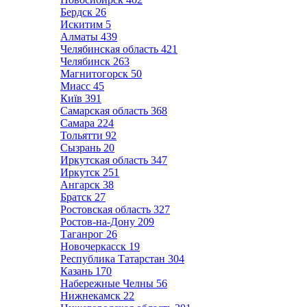
Бердск
26
Искитим
5
Алматы
439
Челябинская область
421
Челябинск
263
Магнитогорск
50
Миасс
45
Київ
391
Самарская область
368
Самара
224
Тольятти
92
Сызрань
20
Иркутская область
347
Иркутск
251
Ангарск
38
Братск
27
Ростовская область
327
Ростов-на-Дону
209
Таганрог
26
Новочеркасск
19
Республика Татарстан
304
Казань
170
Набережные Челны
56
Нижнекамск
22