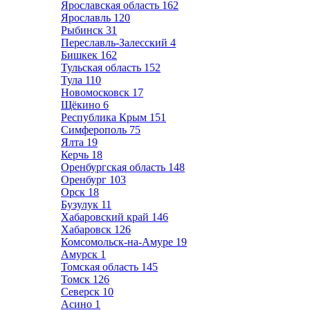
Ярославская область
162
Ярославль
120
Рыбинск
31
Переславль-Залесский
4
Бишкек
162
Тульская область
152
Тула
110
Новомосковск
17
Щёкино
6
Республика Крым
151
Симферополь
75
Ялта
19
Керчь
18
Оренбургская область
148
Оренбург
103
Орск
18
Бузулук
11
Хабаровский край
146
Хабаровск
126
Комсомольск-на-Амуре
19
Амурск
1
Томская область
145
Томск
126
Северск
10
Асино
1