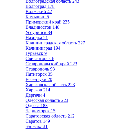
Волгоградская область
243
Волгоград
178
Волжский
42
Камышин
5
Приморский край
235
Владивосток
148
Уссурийск
34
Находка
21
Калининградская область
227
Калининград
194
Гурьевск
9
Светлогорск
6
Ставропольский край
223
Ставрополь
93
Пятигорск
35
Ессентуки
20
Харьковская область
223
Харьков
214
Дергачи
4
Одесская область
223
Одесса
183
Черноморск
15
Саратовская область
212
Саратов
149
Энгельс
31