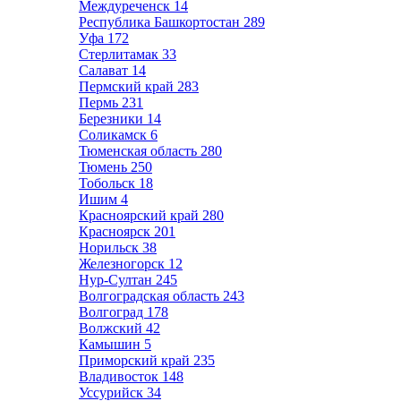
Междуреченск
14
Республика Башкортостан
289
Уфа
172
Стерлитамак
33
Салават
14
Пермский край
283
Пермь
231
Березники
14
Соликамск
6
Тюменская область
280
Тюмень
250
Тобольск
18
Ишим
4
Красноярский край
280
Красноярск
201
Норильск
38
Железногорск
12
Нур-Султан
245
Волгоградская область
243
Волгоград
178
Волжский
42
Камышин
5
Приморский край
235
Владивосток
148
Уссурийск
34