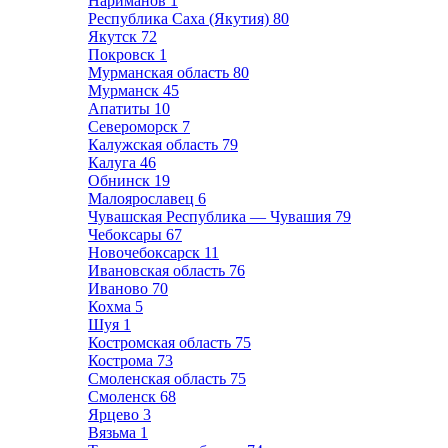
Нариманов
1
Республика Саха (Якутия)
80
Якутск
72
Покровск
1
Мурманская область
80
Мурманск
45
Апатиты
10
Североморск
7
Калужская область
79
Калуга
46
Обнинск
19
Малоярославец
6
Чувашская Республика — Чувашия
79
Чебоксары
67
Новочебоксарск
11
Ивановская область
76
Иваново
70
Кохма
5
Шуя
1
Костромская область
75
Кострома
73
Смоленская область
75
Смоленск
68
Ярцево
3
Вязьма
1