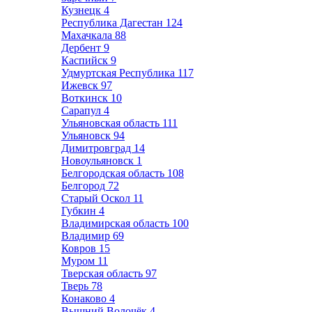
Кузнецк
4
Республика Дагестан
124
Махачкала
88
Дербент
9
Каспийск
9
Удмуртская Республика
117
Ижевск
97
Воткинск
10
Сарапул
4
Ульяновская область
111
Ульяновск
94
Димитровград
14
Новоульяновск
1
Белгородская область
108
Белгород
72
Старый Оскол
11
Губкин
4
Владимирская область
100
Владимир
69
Ковров
15
Муром
11
Тверская область
97
Тверь
78
Конаково
4
Вышний Волочёк
4