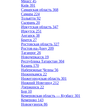
Миасс
45
Київ
391
Самарская область
368
Самара
224
Тольятти
92
Сызрань
20
Иркутская область
347
Иркутск
251
Ангарск
38
Братск
27
Ростовская область
327
Ростов-на-Дону
209
Таганрог
26
Новочеркасск
19
Республика Татарстан
304
Казань
170
Набережные Челны
56
Нижнекамск
22
Нижегородская область
301
Нижний Новгород
212
Дзержинск
22
Бор
10
Кемеровская область — Кузбасс
301
Кемерово
143
Новокузнецк
86