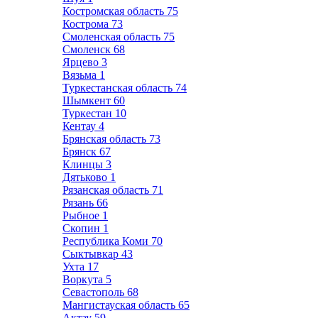
Костромская область
75
Кострома
73
Смоленская область
75
Смоленск
68
Ярцево
3
Вязьма
1
Туркестанская область
74
Шымкент
60
Туркестан
10
Кентау
4
Брянская область
73
Брянск
67
Клинцы
3
Дятьково
1
Рязанская область
71
Рязань
66
Рыбное
1
Скопин
1
Республика Коми
70
Сыктывкар
43
Ухта
17
Воркута
5
Севастополь
68
Мангистауская область
65
Актау
59