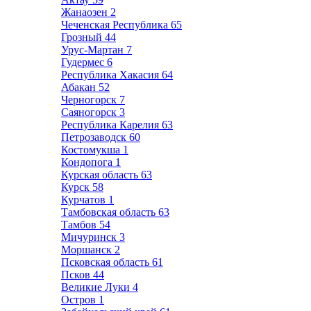
Жанаозен
2
Чеченская Республика
65
Грозный
44
Урус-Мартан
7
Гудермес
6
Республика Хакасия
64
Абакан
52
Черногорск
7
Саяногорск
3
Республика Карелия
63
Петрозаводск
60
Костомукша
1
Кондопога
1
Курская область
63
Курск
58
Курчатов
1
Тамбовская область
63
Тамбов
54
Мичуринск
3
Моршанск
2
Псковская область
61
Псков
44
Великие Луки
4
Остров
1