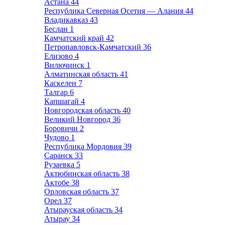
Астана
44
Республика Северная Осетия — Алания
44
Владикавказ
43
Беслан
1
Камчатский край
42
Петропавловск-Камчатский
36
Елизово
4
Вилючинск
1
Алматинская область
41
Каскелен
7
Талгар
6
Капшагай
4
Новгородская область
40
Великий Новгород
36
Боровичи
2
Чудово
1
Республика Мордовия
39
Саранск
33
Рузаевка
5
Актюбинская область
38
Актобе
38
Орловская область
37
Орел
37
Атырауская область
34
Атырау
34