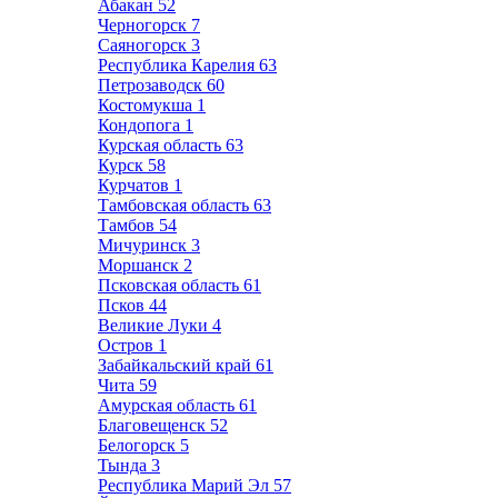
Абакан
52
Черногорск
7
Саяногорск
3
Республика Карелия
63
Петрозаводск
60
Костомукша
1
Кондопога
1
Курская область
63
Курск
58
Курчатов
1
Тамбовская область
63
Тамбов
54
Мичуринск
3
Моршанск
2
Псковская область
61
Псков
44
Великие Луки
4
Остров
1
Забайкальский край
61
Чита
59
Амурская область
61
Благовещенск
52
Белогорск
5
Тында
3
Республика Марий Эл
57