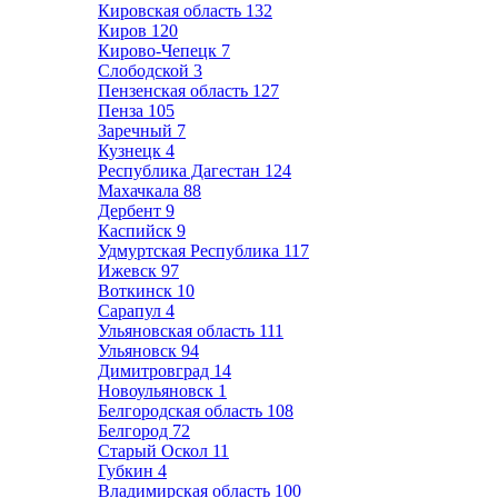
Кировская область
132
Киров
120
Кирово-Чепецк
7
Слободской
3
Пензенская область
127
Пенза
105
Заречный
7
Кузнецк
4
Республика Дагестан
124
Махачкала
88
Дербент
9
Каспийск
9
Удмуртская Республика
117
Ижевск
97
Воткинск
10
Сарапул
4
Ульяновская область
111
Ульяновск
94
Димитровград
14
Новоульяновск
1
Белгородская область
108
Белгород
72
Старый Оскол
11
Губкин
4
Владимирская область
100