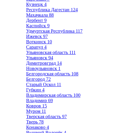
Кузнецк
4
Республика Дагестан
124
Махачкала
88
Дербент
9
Каспийск
9
Удмуртская Республика
117
Ижевск
97
Воткинск
10
Сарапул
4
Ульяновская область
111
Ульяновск
94
Димитровград
14
Новоульяновск
1
Белгородская область
108
Белгород
72
Старый Оскол
11
Губкин
4
Владимирская область
100
Владимир
69
Ковров
15
Муром
11
Тверская область
97
Тверь
78
Конаково
4
Вышний Волочёк
4