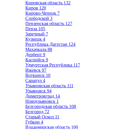
Кировская область
132
Киров
120
Кирово-Чепецк
7
Слободской
3
Пензенская область
127
Пенза
105
Заречный
7
Кузнецк
4
Республика Дагестан
124
Махачкала
88
Дербент
9
Каспийск
9
Удмуртская Республика
117
Ижевск
97
Воткинск
10
Сарапул
4
Ульяновская область
111
Ульяновск
94
Димитровград
14
Новоульяновск
1
Белгородская область
108
Белгород
72
Старый Оскол
11
Губкин
4
Владимирская область
100