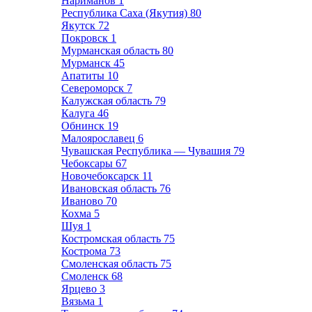
Нариманов
1
Республика Саха (Якутия)
80
Якутск
72
Покровск
1
Мурманская область
80
Мурманск
45
Апатиты
10
Североморск
7
Калужская область
79
Калуга
46
Обнинск
19
Малоярославец
6
Чувашская Республика — Чувашия
79
Чебоксары
67
Новочебоксарск
11
Ивановская область
76
Иваново
70
Кохма
5
Шуя
1
Костромская область
75
Кострома
73
Смоленская область
75
Смоленск
68
Ярцево
3
Вязьма
1