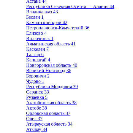
Астана
44
Республика Северная Осетия — Алания
44
Владикавказ
43
Беслан
1
Камчатский край
42
Петропавловск-Камчатский
36
Елизово
4
Вилючинск
1
Алматинская область
41
Каскелен
7
Талгар
6
Капшагай
4
Новгородская область
40
Великий Новгород
36
Боровичи
2
Чудово
1
Республика Мордовия
39
Саранск
33
Рузаевка
5
Актюбинская область
38
Актобе
38
Орловская область
37
Орел
37
Атырауская область
34
Атырау
34