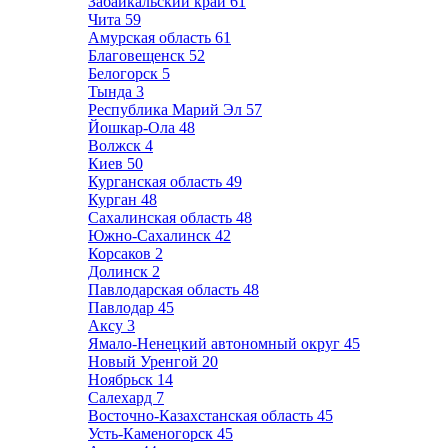
Забайкальский край
61
Чита
59
Амурская область
61
Благовещенск
52
Белогорск
5
Тында
3
Республика Марий Эл
57
Йошкар-Ола
48
Волжск
4
Киев
50
Курганская область
49
Курган
48
Сахалинская область
48
Южно-Сахалинск
42
Корсаков
2
Долинск
2
Павлодарская область
48
Павлодар
45
Аксу
3
Ямало-Ненецкий автономный округ
45
Новый Уренгой
20
Ноябрьск
14
Салехард
7
Восточно-Казахстанская область
45
Усть-Каменогорск
45