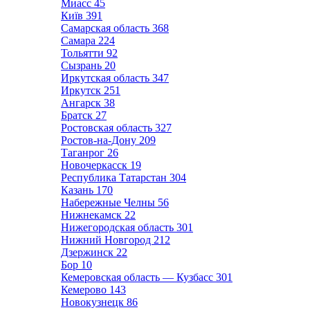
Миасс
45
Київ
391
Самарская область
368
Самара
224
Тольятти
92
Сызрань
20
Иркутская область
347
Иркутск
251
Ангарск
38
Братск
27
Ростовская область
327
Ростов-на-Дону
209
Таганрог
26
Новочеркасск
19
Республика Татарстан
304
Казань
170
Набережные Челны
56
Нижнекамск
22
Нижегородская область
301
Нижний Новгород
212
Дзержинск
22
Бор
10
Кемеровская область — Кузбасс
301
Кемерово
143
Новокузнецк
86