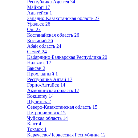
Республика Адыгея
34
Майкоп
17
Адыгейск
1
Западно-Казахстанская область
27
Уральск
26
Ош
27
Костанайская область
26
Костанай
26
Абай область
24
Семей
24
Кабардино-Балкарская Республика
20
Нальчик
17
Баксан
2
Прохладный
1
Республика Алтай
17
Горно-Алтайск
14
Акмолинская область
17
Кокшетау
14
Щучинск
2
Северо-Казахстанская область
15
Петропавловск
15
Чуйская область
14
Кант
4
Токмок
1
Карачаево-Черкесская Республика
12