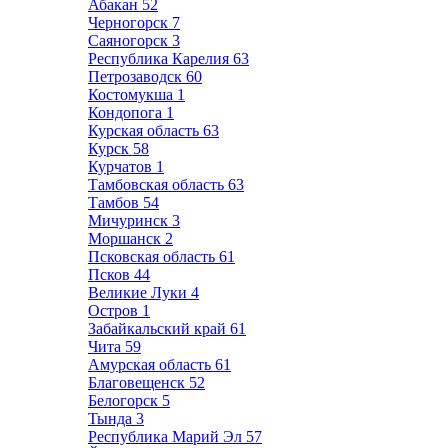
Абакан
52
Черногорск
7
Саяногорск
3
Республика Карелия
63
Петрозаводск
60
Костомукша
1
Кондопога
1
Курская область
63
Курск
58
Курчатов
1
Тамбовская область
63
Тамбов
54
Мичуринск
3
Моршанск
2
Псковская область
61
Псков
44
Великие Луки
4
Остров
1
Забайкальский край
61
Чита
59
Амурская область
61
Благовещенск
52
Белогорск
5
Тында
3
Республика Марий Эл
57