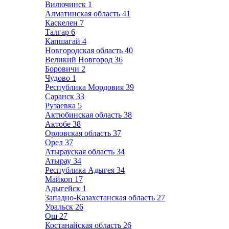
Вилючинск
1
Алматинская область
41
Каскелен
7
Талгар
6
Капшагай
4
Новгородская область
40
Великий Новгород
36
Боровичи
2
Чудово
1
Республика Мордовия
39
Саранск
33
Рузаевка
5
Актюбинская область
38
Актобе
38
Орловская область
37
Орел
37
Атырауская область
34
Атырау
34
Республика Адыгея
34
Майкоп
17
Адыгейск
1
Западно-Казахстанская область
27
Уральск
26
Ош
27
Костанайская область
26