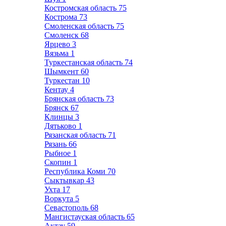
Костромская область
75
Кострома
73
Смоленская область
75
Смоленск
68
Ярцево
3
Вязьма
1
Туркестанская область
74
Шымкент
60
Туркестан
10
Кентау
4
Брянская область
73
Брянск
67
Клинцы
3
Дятьково
1
Рязанская область
71
Рязань
66
Рыбное
1
Скопин
1
Республика Коми
70
Сыктывкар
43
Ухта
17
Воркута
5
Севастополь
68
Мангистауская область
65
Актау
59