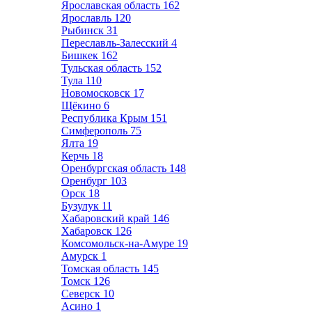
Ярославская область
162
Ярославль
120
Рыбинск
31
Переславль-Залесский
4
Бишкек
162
Тульская область
152
Тула
110
Новомосковск
17
Щёкино
6
Республика Крым
151
Симферополь
75
Ялта
19
Керчь
18
Оренбургская область
148
Оренбург
103
Орск
18
Бузулук
11
Хабаровский край
146
Хабаровск
126
Комсомольск-на-Амуре
19
Амурск
1
Томская область
145
Томск
126
Северск
10
Асино
1