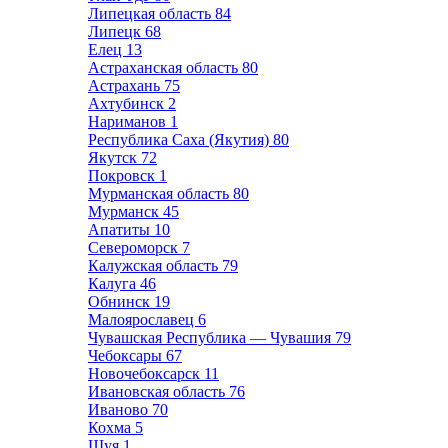
Липецкая область
84
Липецк
68
Елец
13
Астраханская область
80
Астрахань
75
Ахтубинск
2
Нариманов
1
Республика Саха (Якутия)
80
Якутск
72
Покровск
1
Мурманская область
80
Мурманск
45
Апатиты
10
Североморск
7
Калужская область
79
Калуга
46
Обнинск
19
Малоярославец
6
Чувашская Республика — Чувашия
79
Чебоксары
67
Новочебоксарск
11
Ивановская область
76
Иваново
70
Кохма
5
Шуя
1