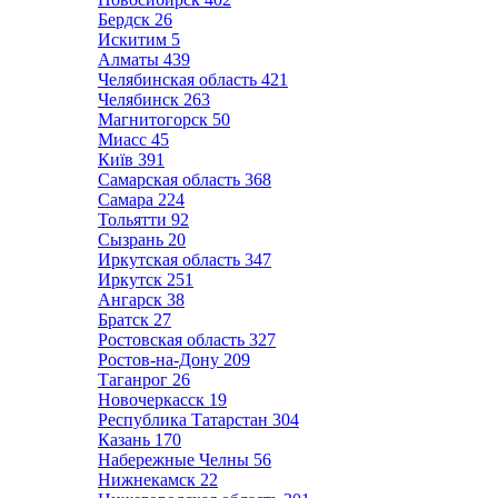
Бердск
26
Искитим
5
Алматы
439
Челябинская область
421
Челябинск
263
Магнитогорск
50
Миасс
45
Київ
391
Самарская область
368
Самара
224
Тольятти
92
Сызрань
20
Иркутская область
347
Иркутск
251
Ангарск
38
Братск
27
Ростовская область
327
Ростов-на-Дону
209
Таганрог
26
Новочеркасск
19
Республика Татарстан
304
Казань
170
Набережные Челны
56
Нижнекамск
22