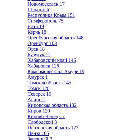
Новомосковск
17
Щёкино
6
Республика Крым
151
Симферополь
75
Ялта
19
Керчь
18
Оренбургская область
148
Оренбург
103
Орск
18
Бузулук
11
Хабаровский край
146
Хабаровск
126
Комсомольск-на-Амуре
19
Амурск
1
Томская область
145
Томск
126
Северск
10
Асино
1
Кировская область
132
Киров
120
Кирово-Чепецк
7
Слободской
3
Пензенская область
127
Пенза
105
Заречный
7