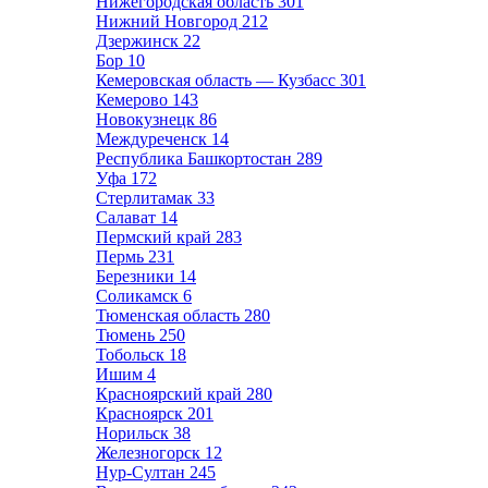
Нижегородская область
301
Нижний Новгород
212
Дзержинск
22
Бор
10
Кемеровская область — Кузбасс
301
Кемерово
143
Новокузнецк
86
Междуреченск
14
Республика Башкортостан
289
Уфа
172
Стерлитамак
33
Салават
14
Пермский край
283
Пермь
231
Березники
14
Соликамск
6
Тюменская область
280
Тюмень
250
Тобольск
18
Ишим
4
Красноярский край
280
Красноярск
201
Норильск
38
Железногорск
12
Нур-Султан
245