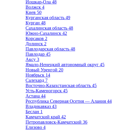
Йошкар-Ола
48
Волжск
4
Киев
50
Курганская область
49
Курган
48
Сахалинская область
48
Южно-Сахалинск
42
Корсаков
2
Долинск
2
Павлодарская область
48
Павлодар
45
Аксу
3
Ямало-Ненецкий автономный округ
45
Новый Уренгой
20
Ноябрьск
14
Салехард
7
Восточно-Казахстанская область
45
Усть-Каменогорск
45
Астана
44
Республика Северная Осетия — Алания
44
Владикавказ
43
Беслан
1
Камчатский край
42
Петропавловск-Камчатский
36
Елизово
4