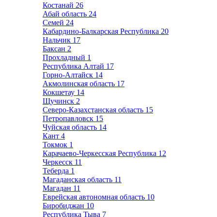
Костанай
26
Абай область
24
Семей
24
Кабардино-Балкарская Республика
20
Нальчик
17
Баксан
2
Прохладный
1
Республика Алтай
17
Горно-Алтайск
14
Акмолинская область
17
Кокшетау
14
Щучинск
2
Северо-Казахстанская область
15
Петропавловск
15
Чуйская область
14
Кант
4
Токмок
1
Карачаево-Черкесская Республика
12
Черкесск
11
Теберда
1
Магаданская область
11
Магадан
11
Еврейская автономная область
10
Биробиджан
10
Республика Тыва
7