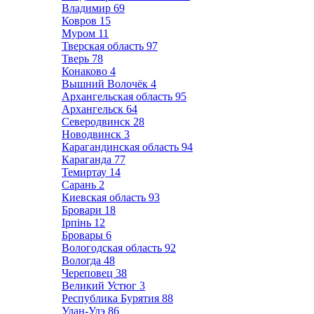
Владимир
69
Ковров
15
Муром
11
Тверская область
97
Тверь
78
Конаково
4
Вышний Волочёк
4
Архангельская область
95
Архангельск
64
Северодвинск
28
Новодвинск
3
Карагандинская область
94
Караганда
77
Темиртау
14
Сарань
2
Киевская область
93
Бровари
18
Ірпінь
12
Бровары
6
Вологодская область
92
Вологда
48
Череповец
38
Великий Устюг
3
Республика Бурятия
88
Улан-Удэ
86