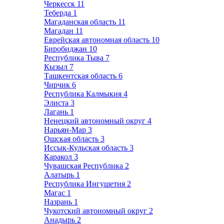
Черкесск
11
Теберда
1
Магаданская область
11
Магадан
11
Еврейская автономная область
10
Биробиджан
10
Республика Тыва
7
Кызыл
7
Ташкентская область
6
Чирчик
6
Республика Калмыкия
4
Элиста
3
Лагань
1
Ненецкий автономный округ
4
Нарьян-Мар
3
Ошская область
3
Иссык-Кульская область
3
Каракол
3
Чувашская Республика
2
Алатырь
1
Республика Ингушетия
2
Магас
1
Назрань
1
Чукотский автономный округ
2
Анадырь
2