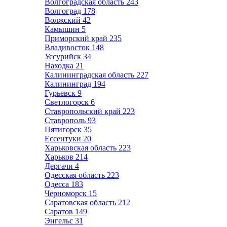
Волгоградская область
243
Волгоград
178
Волжский
42
Камышин
5
Приморский край
235
Владивосток
148
Уссурийск
34
Находка
21
Калининградская область
227
Калининград
194
Гурьевск
9
Светлогорск
6
Ставропольский край
223
Ставрополь
93
Пятигорск
35
Ессентуки
20
Харьковская область
223
Харьков
214
Дергачи
4
Одесская область
223
Одесса
183
Черноморск
15
Саратовская область
212
Саратов
149
Энгельс
31