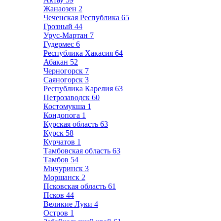
Жанаозен
2
Чеченская Республика
65
Грозный
44
Урус-Мартан
7
Гудермес
6
Республика Хакасия
64
Абакан
52
Черногорск
7
Саяногорск
3
Республика Карелия
63
Петрозаводск
60
Костомукша
1
Кондопога
1
Курская область
63
Курск
58
Курчатов
1
Тамбовская область
63
Тамбов
54
Мичуринск
3
Моршанск
2
Псковская область
61
Псков
44
Великие Луки
4
Остров
1