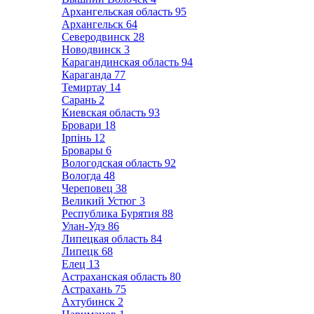
Архангельская область
95
Архангельск
64
Северодвинск
28
Новодвинск
3
Карагандинская область
94
Караганда
77
Темиртау
14
Сарань
2
Киевская область
93
Бровари
18
Ірпінь
12
Бровары
6
Вологодская область
92
Вологда
48
Череповец
38
Великий Устюг
3
Республика Бурятия
88
Улан-Удэ
86
Липецкая область
84
Липецк
68
Елец
13
Астраханская область
80
Астрахань
75
Ахтубинск
2