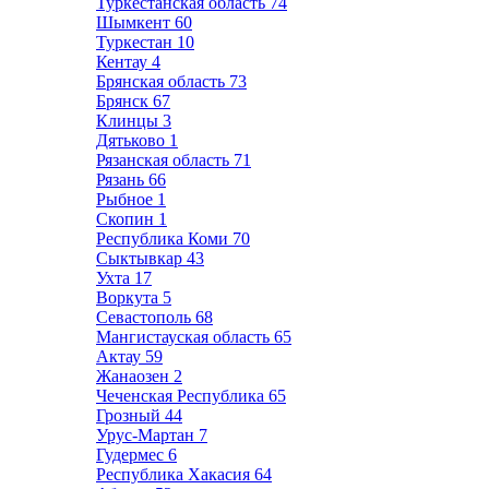
Туркестанская область
74
Шымкент
60
Туркестан
10
Кентау
4
Брянская область
73
Брянск
67
Клинцы
3
Дятьково
1
Рязанская область
71
Рязань
66
Рыбное
1
Скопин
1
Республика Коми
70
Сыктывкар
43
Ухта
17
Воркута
5
Севастополь
68
Мангистауская область
65
Актау
59
Жанаозен
2
Чеченская Республика
65
Грозный
44
Урус-Мартан
7
Гудермес
6
Республика Хакасия
64