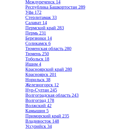
Междуреченск
14
Республика Башкортостан
289
Уфа
172
Стерлитамак
33
Салават
14
Пермский край
283
Пермь
231
Березники
14
Соликамск
6
Тюменская область
280
Тюмень
250
Тобольск
18
Ишим
4
Красноярский край
280
Красноярск
201
Норильск
38
Железногорск
12
Нур-Султан
245
Волгоградская область
243
Волгоград
178
Волжский
42
Камышин
5
Приморский край
235
Владивосток
148
Уссурийск
34