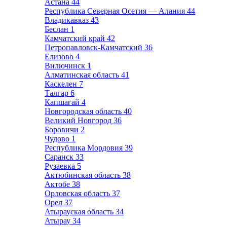
Астана
44
Республика Северная Осетия — Алания
44
Владикавказ
43
Беслан
1
Камчатский край
42
Петропавловск-Камчатский
36
Елизово
4
Вилючинск
1
Алматинская область
41
Каскелен
7
Талгар
6
Капшагай
4
Новгородская область
40
Великий Новгород
36
Боровичи
2
Чудово
1
Республика Мордовия
39
Саранск
33
Рузаевка
5
Актюбинская область
38
Актобе
38
Орловская область
37
Орел
37
Атырауская область
34
Атырау
34