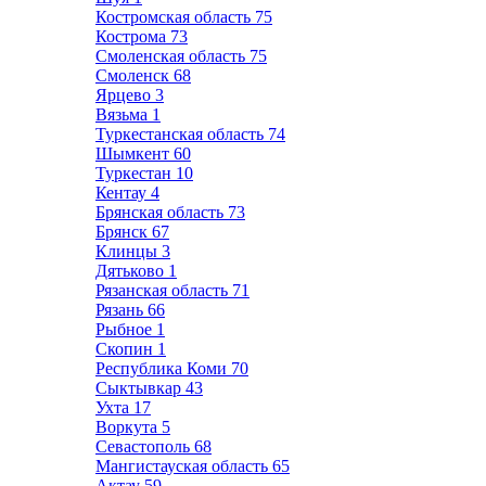
Костромская область
75
Кострома
73
Смоленская область
75
Смоленск
68
Ярцево
3
Вязьма
1
Туркестанская область
74
Шымкент
60
Туркестан
10
Кентау
4
Брянская область
73
Брянск
67
Клинцы
3
Дятьково
1
Рязанская область
71
Рязань
66
Рыбное
1
Скопин
1
Республика Коми
70
Сыктывкар
43
Ухта
17
Воркута
5
Севастополь
68
Мангистауская область
65
Актау
59