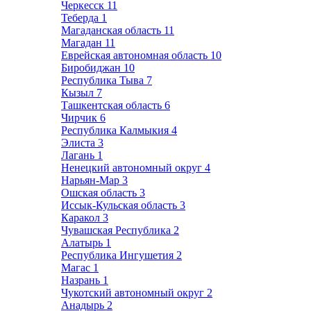
Черкесск
11
Теберда
1
Магаданская область
11
Магадан
11
Еврейская автономная область
10
Биробиджан
10
Республика Тыва
7
Кызыл
7
Ташкентская область
6
Чирчик
6
Республика Калмыкия
4
Элиста
3
Лагань
1
Ненецкий автономный округ
4
Нарьян-Мар
3
Ошская область
3
Иссык-Кульская область
3
Каракол
3
Чувашская Республика
2
Алатырь
1
Республика Ингушетия
2
Магас
1
Назрань
1
Чукотский автономный округ
2
Анадырь
2