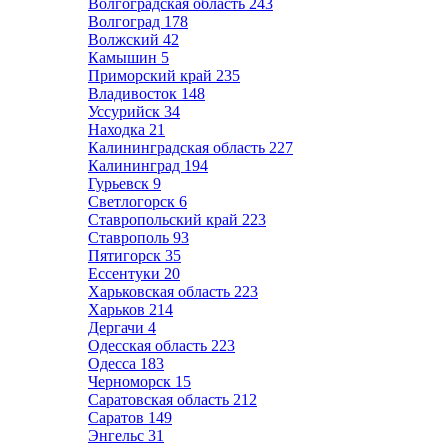
Волгоградская область
243
Волгоград
178
Волжский
42
Камышин
5
Приморский край
235
Владивосток
148
Уссурийск
34
Находка
21
Калининградская область
227
Калининград
194
Гурьевск
9
Светлогорск
6
Ставропольский край
223
Ставрополь
93
Пятигорск
35
Ессентуки
20
Харьковская область
223
Харьков
214
Дергачи
4
Одесская область
223
Одесса
183
Черноморск
15
Саратовская область
212
Саратов
149
Энгельс
31