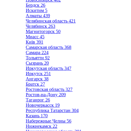
Бердск
26
Искитим
5
Алматы
439
Челябинская область
421
Челябинск
263
Магнитогорск
50
Миасс
45
Київ
391
Самарская область
368
Самара
224
Тольятти
92
Сызрань
20
Иркутская область
347
Иркутск
251
Ангарск
38
Братск
27
Ростовская область
327
Ростов-на-Дону
209
Таганрог
26
Новочеркасск
19
Республика Татарстан
304
Казань
170
Набережные Челны
56
Нижнекамск
22