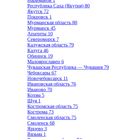
Нариманов
1
Республика Саха (Якутия)
80
Якутск
72
Покровск
1
Мурманская область
80
Мурманск
45
Апатиты
10
Североморск
7
Калужская область
79
Калуга
46
Обнинск
19
Малоярославец
6
Чувашская Республика — Чувашия
79
Чебоксары
67
Новочебоксарск
11
Ивановская область
76
Иваново
70
Кохма
5
Шуя
1
Костромская область
75
Кострома
73
Смоленская область
75
Смоленск
68
Ярцево
3
Вязьма
1