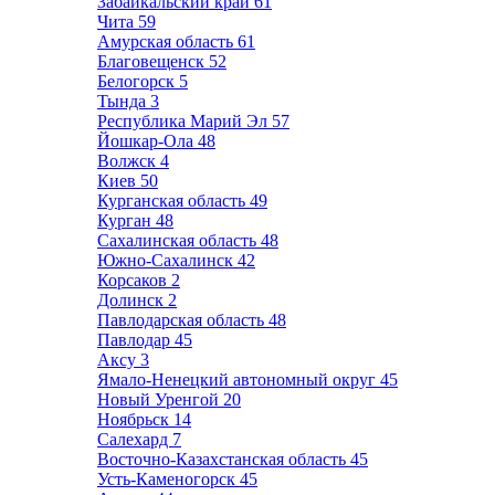
Забайкальский край
61
Чита
59
Амурская область
61
Благовещенск
52
Белогорск
5
Тында
3
Республика Марий Эл
57
Йошкар-Ола
48
Волжск
4
Киев
50
Курганская область
49
Курган
48
Сахалинская область
48
Южно-Сахалинск
42
Корсаков
2
Долинск
2
Павлодарская область
48
Павлодар
45
Аксу
3
Ямало-Ненецкий автономный округ
45
Новый Уренгой
20
Ноябрьск
14
Салехард
7
Восточно-Казахстанская область
45
Усть-Каменогорск
45