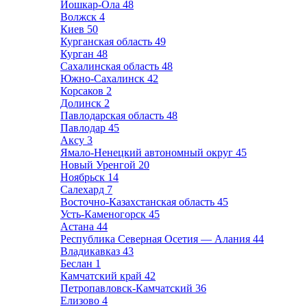
Йошкар-Ола
48
Волжск
4
Киев
50
Курганская область
49
Курган
48
Сахалинская область
48
Южно-Сахалинск
42
Корсаков
2
Долинск
2
Павлодарская область
48
Павлодар
45
Аксу
3
Ямало-Ненецкий автономный округ
45
Новый Уренгой
20
Ноябрьск
14
Салехард
7
Восточно-Казахстанская область
45
Усть-Каменогорск
45
Астана
44
Республика Северная Осетия — Алания
44
Владикавказ
43
Беслан
1
Камчатский край
42
Петропавловск-Камчатский
36
Елизово
4