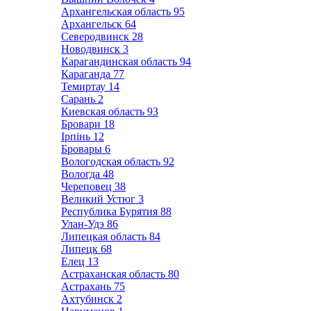
Архангельская область
95
Архангельск
64
Северодвинск
28
Новодвинск
3
Карагандинская область
94
Караганда
77
Темиртау
14
Сарань
2
Киевская область
93
Бровари
18
Ірпінь
12
Бровары
6
Вологодская область
92
Вологда
48
Череповец
38
Великий Устюг
3
Республика Бурятия
88
Улан-Удэ
86
Липецкая область
84
Липецк
68
Елец
13
Астраханская область
80
Астрахань
75
Ахтубинск
2