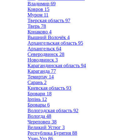
Владимир
69
Ковров
15
Муром
11
Тверская область
97
Тверь
78
Конаково
4
Вышний Волочёк
4
Архангельская область
95
Архангельск
64
Северодвинск
28
Новодвинск
3
Карагандинская область
94
Караганда
77
Темиртау
14
Сарань
2
Киевская область
93
Бровари
18
Ірпінь
12
Бровары
6
Вологодская область
92
Вологда
48
Череповец
38
Великий Устюг
3
Республика Бурятия
88
Улан-Удэ
86