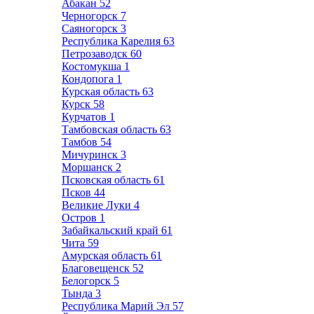
Абакан
52
Черногорск
7
Саяногорск
3
Республика Карелия
63
Петрозаводск
60
Костомукша
1
Кондопога
1
Курская область
63
Курск
58
Курчатов
1
Тамбовская область
63
Тамбов
54
Мичуринск
3
Моршанск
2
Псковская область
61
Псков
44
Великие Луки
4
Остров
1
Забайкальский край
61
Чита
59
Амурская область
61
Благовещенск
52
Белогорск
5
Тында
3
Республика Марий Эл
57