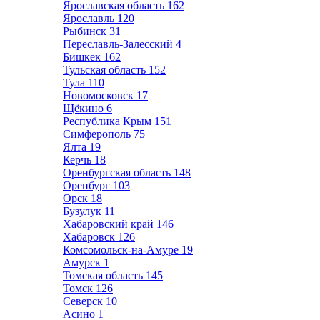
Ярославская область
162
Ярославль
120
Рыбинск
31
Переславль-Залесский
4
Бишкек
162
Тульская область
152
Тула
110
Новомосковск
17
Щёкино
6
Республика Крым
151
Симферополь
75
Ялта
19
Керчь
18
Оренбургская область
148
Оренбург
103
Орск
18
Бузулук
11
Хабаровский край
146
Хабаровск
126
Комсомольск-на-Амуре
19
Амурск
1
Томская область
145
Томск
126
Северск
10
Асино
1