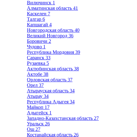
Вилючинск
1
Алматинская область
41
Каскелен
7
Талгар
6
Капшагай
4
Новгородская область
40
Великий Новгород
36
Боровичи
2
Чудово
1
Республика Мордовия
39
Саранск
33
Рузаевка
5
Актюбинская область
38
Актобе
38
Орловская область
37
Орел
37
Атырауская область
34
Атырау
34
Республика Адыгея
34
Майкоп
17
Адыгейск
1
Западно-Казахстанская область
27
Уральск
26
Ош
27
Костанайская область
26