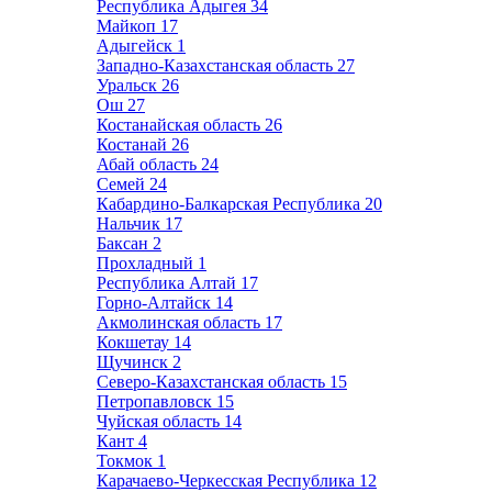
Республика Адыгея
34
Майкоп
17
Адыгейск
1
Западно-Казахстанская область
27
Уральск
26
Ош
27
Костанайская область
26
Костанай
26
Абай область
24
Семей
24
Кабардино-Балкарская Республика
20
Нальчик
17
Баксан
2
Прохладный
1
Республика Алтай
17
Горно-Алтайск
14
Акмолинская область
17
Кокшетау
14
Щучинск
2
Северо-Казахстанская область
15
Петропавловск
15
Чуйская область
14
Кант
4
Токмок
1
Карачаево-Черкесская Республика
12