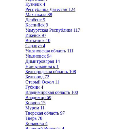
Кузнецк
4
Республика Дагестан
124
Махачкала
88
Дербент
9
Каспийск
9
Удмуртская Республика
117
Ижевск
97
Воткинск
10
Сарапул
4
Ульяновская область
111
Ульяновск
94
Димитровград
14
Новоульяновск
1
Белгородская область
108
Белгород
72
Старый Оскол
11
Губкин
4
Владимирская область
100
Владимир
69
Ковров
15
Муром
11
Тверская область
97
Тверь
78
Конаково
4
Вышний Волочёк
4