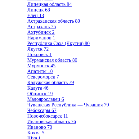
Липецкая область
84
Липецк
68
Елец
13
Астраханская область
80
Астрахань
75
Ахтубинск
2
Нариманов
1
Республика Саха (Якутия)
80
Якутск
72
Покровск
1
Мурманская область
80
Мурманск
45
Апатиты
10
Североморск
7
Калужская область
79
Калуга
46
Обнинск
19
Малоярославец
6
Чувашская Республика — Чувашия
79
Чебоксары
67
Новочебоксарск
11
Ивановская область
76
Иваново
70
Кохма
5
Шуя
1