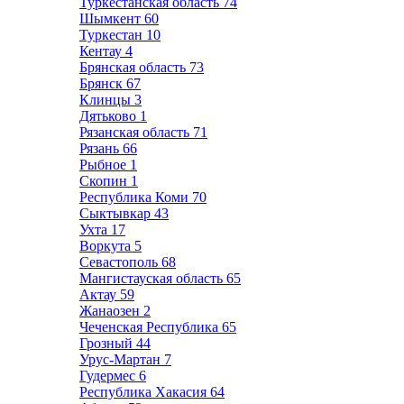
Туркестанская область
74
Шымкент
60
Туркестан
10
Кентау
4
Брянская область
73
Брянск
67
Клинцы
3
Дятьково
1
Рязанская область
71
Рязань
66
Рыбное
1
Скопин
1
Республика Коми
70
Сыктывкар
43
Ухта
17
Воркута
5
Севастополь
68
Мангистауская область
65
Актау
59
Жанаозен
2
Чеченская Республика
65
Грозный
44
Урус-Мартан
7
Гудермес
6
Республика Хакасия
64