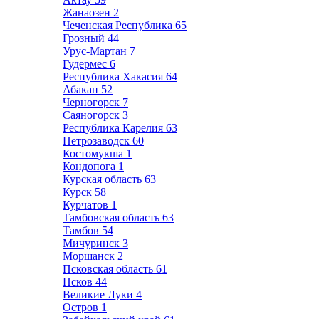
Жанаозен
2
Чеченская Республика
65
Грозный
44
Урус-Мартан
7
Гудермес
6
Республика Хакасия
64
Абакан
52
Черногорск
7
Саяногорск
3
Республика Карелия
63
Петрозаводск
60
Костомукша
1
Кондопога
1
Курская область
63
Курск
58
Курчатов
1
Тамбовская область
63
Тамбов
54
Мичуринск
3
Моршанск
2
Псковская область
61
Псков
44
Великие Луки
4
Остров
1