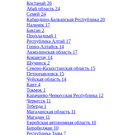
Костанай
26
Абай область
24
Семей
24
Кабардино-Балкарская Республика
20
Нальчик
17
Баксан
2
Прохладный
1
Республика Алтай
17
Горно-Алтайск
14
Акмолинская область
17
Кокшетау
14
Щучинск
2
Северо-Казахстанская область
15
Петропавловск
15
Чуйская область
14
Кант
4
Токмок
1
Карачаево-Черкесская Республика
12
Черкесск
11
Теберда
1
Магаданская область
11
Магадан
11
Еврейская автономная область
10
Биробиджан
10
Республика Тыва
7