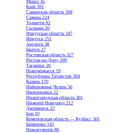
Миасс
45
Київ
391
Самарская область
368
Самара
224
Тольятти
92
Сызрань
20
Иркутская область
347
Иркутск
251
Ангарск
38
Братск
27
Ростовская область
327
Ростов-на-Дону
209
Таганрог
26
Новочеркасск
19
Республика Татарстан
304
Казань
170
Набережные Челны
56
Нижнекамск
22
Нижегородская область
301
Нижний Новгород
212
Дзержинск
22
Бор
10
Кемеровская область — Кузбасс
301
Кемерово
143
Новокузнецк
86