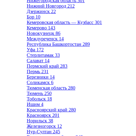
Нижегородская область
301
Нижний Новгород
212
Дзержинск
22
Бор
10
Кемеровская область — Кузбасс
301
Кемерово
143
Новокузнецк
86
Междуреченск
14
Республика Башкортостан
289
Уфа
172
Стерлитамак
33
Салават
14
Пермский край
283
Пермь
231
Березники
14
Соликамск
6
Тюменская область
280
Тюмень
250
Тобольск
18
Ишим
4
Красноярский край
280
Красноярск
201
Норильск
38
Железногорск
12
Нур-Султан
245