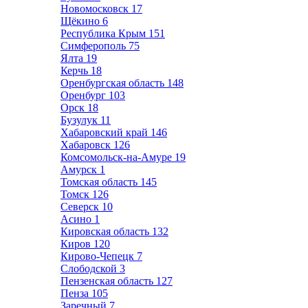
Новомосковск
17
Щёкино
6
Республика Крым
151
Симферополь
75
Ялта
19
Керчь
18
Оренбургская область
148
Оренбург
103
Орск
18
Бузулук
11
Хабаровский край
146
Хабаровск
126
Комсомольск-на-Амуре
19
Амурск
1
Томская область
145
Томск
126
Северск
10
Асино
1
Кировская область
132
Киров
120
Кирово-Чепецк
7
Слободской
3
Пензенская область
127
Пенза
105
Заречный
7