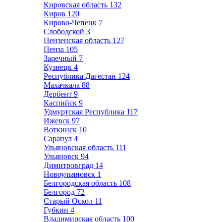
Кировская область
132
Киров
120
Кирово-Чепецк
7
Слободской
3
Пензенская область
127
Пенза
105
Заречный
7
Кузнецк
4
Республика Дагестан
124
Махачкала
88
Дербент
9
Каспийск
9
Удмуртская Республика
117
Ижевск
97
Воткинск
10
Сарапул
4
Ульяновская область
111
Ульяновск
94
Димитровград
14
Новоульяновск
1
Белгородская область
108
Белгород
72
Старый Оскол
11
Губкин
4
Владимирская область
100