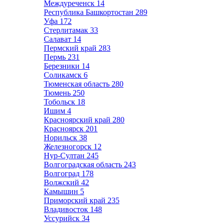
Междуреченск
14
Республика Башкортостан
289
Уфа
172
Стерлитамак
33
Салават
14
Пермский край
283
Пермь
231
Березники
14
Соликамск
6
Тюменская область
280
Тюмень
250
Тобольск
18
Ишим
4
Красноярский край
280
Красноярск
201
Норильск
38
Железногорск
12
Нур-Султан
245
Волгоградская область
243
Волгоград
178
Волжский
42
Камышин
5
Приморский край
235
Владивосток
148
Уссурийск
34