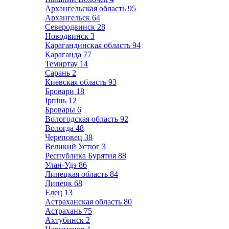
Архангельская область
95
Архангельск
64
Северодвинск
28
Новодвинск
3
Карагандинская область
94
Караганда
77
Темиртау
14
Сарань
2
Киевская область
93
Бровари
18
Ірпінь
12
Бровары
6
Вологодская область
92
Вологда
48
Череповец
38
Великий Устюг
3
Республика Бурятия
88
Улан-Удэ
86
Липецкая область
84
Липецк
68
Елец
13
Астраханская область
80
Астрахань
75
Ахтубинск
2