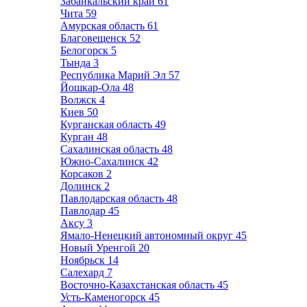
Забайкальский край
61
Чита
59
Амурская область
61
Благовещенск
52
Белогорск
5
Тында
3
Республика Марий Эл
57
Йошкар-Ола
48
Волжск
4
Киев
50
Курганская область
49
Курган
48
Сахалинская область
48
Южно-Сахалинск
42
Корсаков
2
Долинск
2
Павлодарская область
48
Павлодар
45
Аксу
3
Ямало-Ненецкий автономный округ
45
Новый Уренгой
20
Ноябрьск
14
Салехард
7
Восточно-Казахстанская область
45
Усть-Каменогорск
45