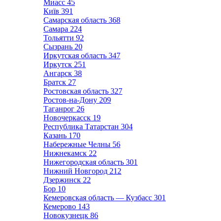
Миасс
45
Київ
391
Самарская область
368
Самара
224
Тольятти
92
Сызрань
20
Иркутская область
347
Иркутск
251
Ангарск
38
Братск
27
Ростовская область
327
Ростов-на-Дону
209
Таганрог
26
Новочеркасск
19
Республика Татарстан
304
Казань
170
Набережные Челны
56
Нижнекамск
22
Нижегородская область
301
Нижний Новгород
212
Дзержинск
22
Бор
10
Кемеровская область — Кузбасс
301
Кемерово
143
Новокузнецк
86