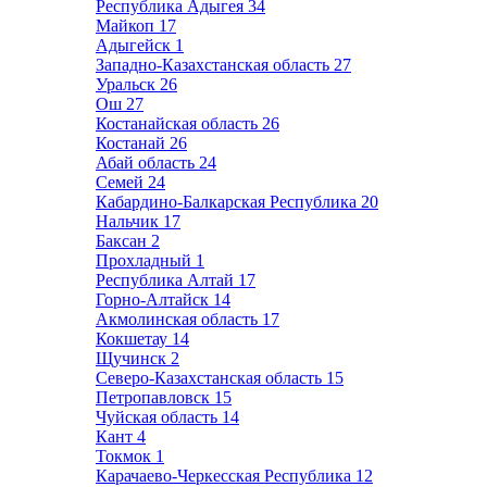
Республика Адыгея
34
Майкоп
17
Адыгейск
1
Западно-Казахстанская область
27
Уральск
26
Ош
27
Костанайская область
26
Костанай
26
Абай область
24
Семей
24
Кабардино-Балкарская Республика
20
Нальчик
17
Баксан
2
Прохладный
1
Республика Алтай
17
Горно-Алтайск
14
Акмолинская область
17
Кокшетау
14
Щучинск
2
Северо-Казахстанская область
15
Петропавловск
15
Чуйская область
14
Кант
4
Токмок
1
Карачаево-Черкесская Республика
12