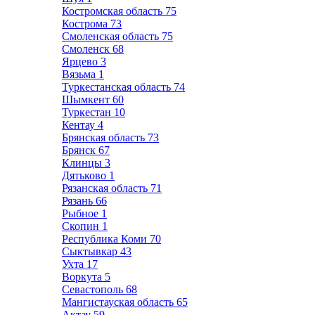
Костромская область
75
Кострома
73
Смоленская область
75
Смоленск
68
Ярцево
3
Вязьма
1
Туркестанская область
74
Шымкент
60
Туркестан
10
Кентау
4
Брянская область
73
Брянск
67
Клинцы
3
Дятьково
1
Рязанская область
71
Рязань
66
Рыбное
1
Скопин
1
Республика Коми
70
Сыктывкар
43
Ухта
17
Воркута
5
Севастополь
68
Мангистауская область
65
Актау
59