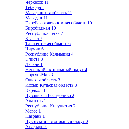
Черкесск
11
Теберда
1
Магаданская область
11
Магадан
11
Еврейская автономная область
10
Биробиджан
10
Республика Тыва
7
Кызыл
7
Ташкентская область
6
Чирчик
6
Республика Калмыкия
4
Элиста
3
Лагань
1
Ненецкий автономный округ
4
Нарьян-Мар
3
Ошская область
3
Иссык-Кульская область
3
Каракол
3
Чувашская Республика
2
Алатырь
1
Республика Ингушетия
2
Магас
1
Назрань
1
Чукотский автономный округ
2
Анадырь
2