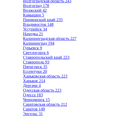
Волгоградская область
243
Волгоград
178
Волжский
42
Камышин
5
Приморский край
235
Владивосток
148
Уссурийск
34
Находка
21
Калининградская область
227
Калининград
194
Гурьевск
9
Светлогорск
6
Ставропольский край
223
Ставрополь
93
Пятигорск
35
Ессентуки
20
Харьковская область
223
Харьков
214
Дергачи
4
Одесская область
223
Одесса
183
Черноморск
15
Саратовская область
212
Саратов
149
Энгельс
31