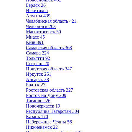
Бердск
26
Искитим
5
Алматы
439
Челябинская область
421
Челябинск
263
Магнитогорск
50
Миасс
45
Київ
391
Самарская область
368
Самара
224
Тольятти
92
Сызрань
20
Иркутская область
347
Иркутск
251
Ангарск
38
Братск
27
Ростовская область
327
Ростов-на-Дону
209
Таганрог
26
Новочеркасск
19
Республика Татарстан
304
Казань
170
Набережные Челны
56
Нижнекамск
22