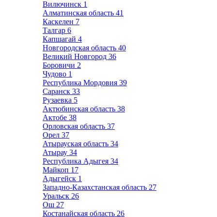
Вилючинск
1
Алматинская область
41
Каскелен
7
Талгар
6
Капшагай
4
Новгородская область
40
Великий Новгород
36
Боровичи
2
Чудово
1
Республика Мордовия
39
Саранск
33
Рузаевка
5
Актюбинская область
38
Актобе
38
Орловская область
37
Орел
37
Атырауская область
34
Атырау
34
Республика Адыгея
34
Майкоп
17
Адыгейск
1
Западно-Казахстанская область
27
Уральск
26
Ош
27
Костанайская область
26