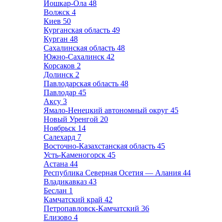
Йошкар-Ола
48
Волжск
4
Киев
50
Курганская область
49
Курган
48
Сахалинская область
48
Южно-Сахалинск
42
Корсаков
2
Долинск
2
Павлодарская область
48
Павлодар
45
Аксу
3
Ямало-Ненецкий автономный округ
45
Новый Уренгой
20
Ноябрьск
14
Салехард
7
Восточно-Казахстанская область
45
Усть-Каменогорск
45
Астана
44
Республика Северная Осетия — Алания
44
Владикавказ
43
Беслан
1
Камчатский край
42
Петропавловск-Камчатский
36
Елизово
4