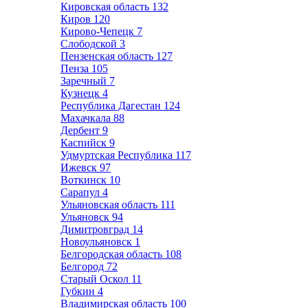
Кировская область
132
Киров
120
Кирово-Чепецк
7
Слободской
3
Пензенская область
127
Пенза
105
Заречный
7
Кузнецк
4
Республика Дагестан
124
Махачкала
88
Дербент
9
Каспийск
9
Удмуртская Республика
117
Ижевск
97
Воткинск
10
Сарапул
4
Ульяновская область
111
Ульяновск
94
Димитровград
14
Новоульяновск
1
Белгородская область
108
Белгород
72
Старый Оскол
11
Губкин
4
Владимирская область
100