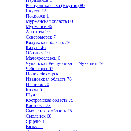
Нариманов
1
Республика Саха (Якутия)
80
Якутск
72
Покровск
1
Мурманская область
80
Мурманск
45
Апатиты
10
Североморск
7
Калужская область
79
Калуга
46
Обнинск
19
Малоярославец
6
Чувашская Республика — Чувашия
79
Чебоксары
67
Новочебоксарск
11
Ивановская область
76
Иваново
70
Кохма
5
Шуя
1
Костромская область
75
Кострома
73
Смоленская область
75
Смоленск
68
Ярцево
3
Вязьма
1