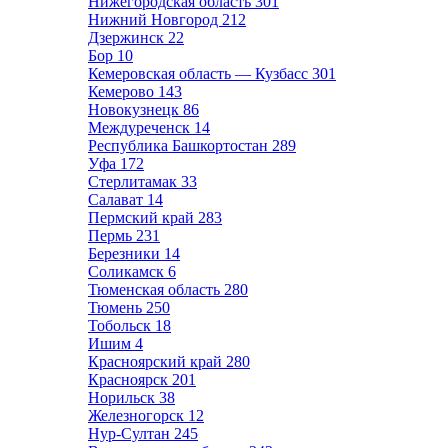
Нижегородская область
301
Нижний Новгород
212
Дзержинск
22
Бор
10
Кемеровская область — Кузбасс
301
Кемерово
143
Новокузнецк
86
Междуреченск
14
Республика Башкортостан
289
Уфа
172
Стерлитамак
33
Салават
14
Пермский край
283
Пермь
231
Березники
14
Соликамск
6
Тюменская область
280
Тюмень
250
Тобольск
18
Ишим
4
Красноярский край
280
Красноярск
201
Норильск
38
Железногорск
12
Нур-Султан
245