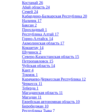
Костанай
26
Абай область
24
Семей
24
Кабардино-Балкарская Республика
20
Нальчик
17
Баксан
2
Прохладный
1
Республика Алтай
17
Горно-Алтайск
14
Акмолинская область
17
Кокшетау
14
Щучинск
2
Северо-Казахстанская область
15
Петропавловск
15
Чуйская область
14
Кант
4
Токмок
1
Карачаево-Черкесская Республика
12
Черкесск
11
Теберда
1
Магаданская область
11
Магадан
11
Еврейская автономная область
10
Биробиджан
10
Республика Тыва
7