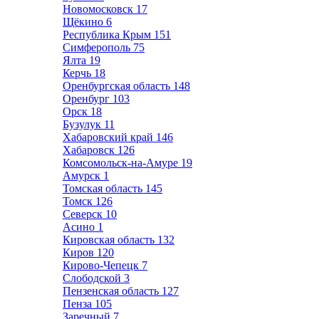
Новомосковск
17
Щёкино
6
Республика Крым
151
Симферополь
75
Ялта
19
Керчь
18
Оренбургская область
148
Оренбург
103
Орск
18
Бузулук
11
Хабаровский край
146
Хабаровск
126
Комсомольск-на-Амуре
19
Амурск
1
Томская область
145
Томск
126
Северск
10
Асино
1
Кировская область
132
Киров
120
Кирово-Чепецк
7
Слободской
3
Пензенская область
127
Пенза
105
Заречный
7