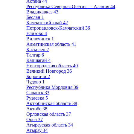
Астана
44
Республика Северная Осетия — Алания
44
Владикавказ
43
Беслан
1
Камчатский край
42
Петропавловск-Камчатский
36
Елизово
4
Вилючинск
1
Алматинская область
41
Каскелен
7
Талгар
6
Капшагай
4
Новгородская область
40
Великий Новгород
36
Боровичи
2
Чудово
1
Республика Мордовия
39
Саранск
33
Рузаевка
5
Актюбинская область
38
Актобе
38
Орловская область
37
Орел
37
Атырауская область
34
Атырау
34