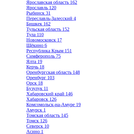
Ярославская область
162
Ярославль
120
Рыбинск
31
Переславль-Залесский
4
Бишкек
162
Тульская область
152
Тула
110
Новомосковск
17
Щёкино
6
Республика Крым
151
Симферополь
75
Ялта
19
Керчь
18
Оренбургская область
148
Оренбург
103
Орск
18
Бузулук
11
Хабаровский край
146
Хабаровск
126
Комсомольск-на-Амуре
19
Амурск
1
Томская область
145
Томск
126
Северск
10
Асино
1