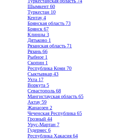
Туркестанская область
74
Шымкент
60
Туркестан
10
Кентау
4
Брянская область
73
Брянск
67
Клинцы
3
Дятьково
1
Рязанская область
71
Рязань
66
Рыбное
1
Скопин
1
Республика Коми
70
Сыктывкар
43
Ухта
17
Воркута
5
Севастополь
68
Мангистауская область
65
Актау
59
Жанаозен
2
Чеченская Республика
65
Грозный
44
Урус-Мартан
7
Гудермес
6
Республика Хакасия
64