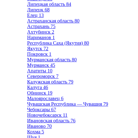
Липецкая область
84
Липецк
68
Елец
13
Астраханская область
80
Астрахань
75
Ахтубинск
2
Нариманов
1
Республика Саха (Якутия)
80
Якутск
72
Покровск
1
Мурманская область
80
Мурманск
45
Апатиты
10
Североморск
7
Калужская область
79
Калуга
46
Обнинск
19
Малоярославец
6
Чувашская Республика — Чувашия
79
Чебоксары
67
Новочебоксарск
11
Ивановская область
76
Иваново
70
Кохма
5
Шуя
1