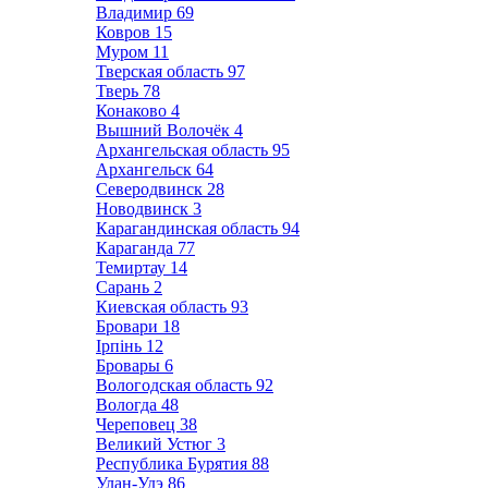
Владимир
69
Ковров
15
Муром
11
Тверская область
97
Тверь
78
Конаково
4
Вышний Волочёк
4
Архангельская область
95
Архангельск
64
Северодвинск
28
Новодвинск
3
Карагандинская область
94
Караганда
77
Темиртау
14
Сарань
2
Киевская область
93
Бровари
18
Ірпінь
12
Бровары
6
Вологодская область
92
Вологда
48
Череповец
38
Великий Устюг
3
Республика Бурятия
88
Улан-Удэ
86