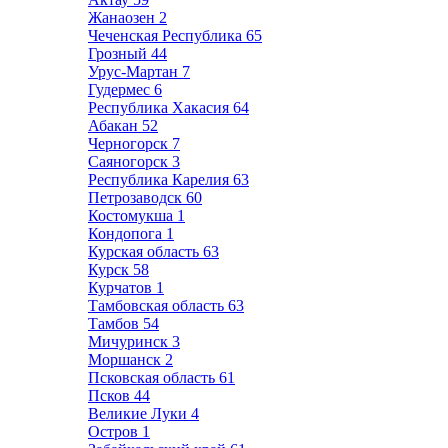
Жанаозен
2
Чеченская Республика
65
Грозный
44
Урус-Мартан
7
Гудермес
6
Республика Хакасия
64
Абакан
52
Черногорск
7
Саяногорск
3
Республика Карелия
63
Петрозаводск
60
Костомукша
1
Кондопога
1
Курская область
63
Курск
58
Курчатов
1
Тамбовская область
63
Тамбов
54
Мичуринск
3
Моршанск
2
Псковская область
61
Псков
44
Великие Луки
4
Остров
1