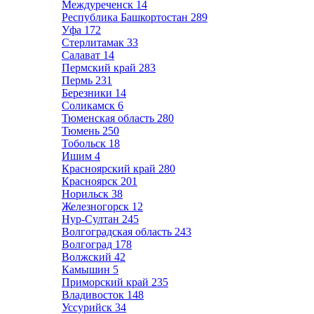
Междуреченск
14
Республика Башкортостан
289
Уфа
172
Стерлитамак
33
Салават
14
Пермский край
283
Пермь
231
Березники
14
Соликамск
6
Тюменская область
280
Тюмень
250
Тобольск
18
Ишим
4
Красноярский край
280
Красноярск
201
Норильск
38
Железногорск
12
Нур-Султан
245
Волгоградская область
243
Волгоград
178
Волжский
42
Камышин
5
Приморский край
235
Владивосток
148
Уссурийск
34