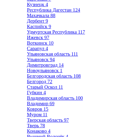
Кузнецк
4
Республика Дагестан
124
Махачкала
88
Дербент
9
Каспийск
9
Удмуртская Республика
117
Ижевск
97
Воткинск
10
Сарапул
4
Ульяновская область
111
Ульяновск
94
Димитровград
14
Новоульяновск
1
Белгородская область
108
Белгород
72
Старый Оскол
11
Губкин
4
Владимирская область
100
Владимир
69
Ковров
15
Муром
11
Тверская область
97
Тверь
78
Конаково
4
Вышний Волочёк
4