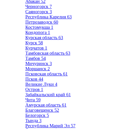
Абакан
52
Черногорск
7
Саяногорск
3
Республика Карелия
63
Петрозаводск
60
Костомукша
1
Кондопога
1
Курская область
63
Курск
58
Курчатов
1
Тамбовская область
63
Тамбов
54
Мичуринск
3
Моршанск
2
Псковская область
61
Псков
44
Великие Луки
4
Остров
1
Забайкальский край
61
Чита
59
Амурская область
61
Благовещенск
52
Белогорск
5
Тында
3
Республика Марий Эл
57