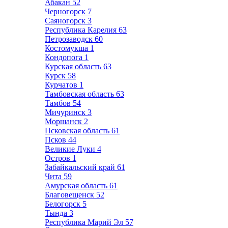
Абакан
52
Черногорск
7
Саяногорск
3
Республика Карелия
63
Петрозаводск
60
Костомукша
1
Кондопога
1
Курская область
63
Курск
58
Курчатов
1
Тамбовская область
63
Тамбов
54
Мичуринск
3
Моршанск
2
Псковская область
61
Псков
44
Великие Луки
4
Остров
1
Забайкальский край
61
Чита
59
Амурская область
61
Благовещенск
52
Белогорск
5
Тында
3
Республика Марий Эл
57