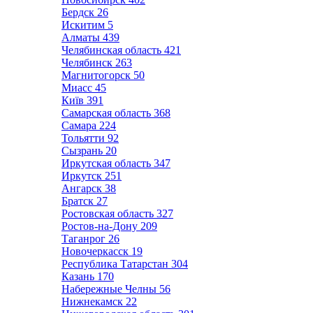
Бердск
26
Искитим
5
Алматы
439
Челябинская область
421
Челябинск
263
Магнитогорск
50
Миасс
45
Київ
391
Самарская область
368
Самара
224
Тольятти
92
Сызрань
20
Иркутская область
347
Иркутск
251
Ангарск
38
Братск
27
Ростовская область
327
Ростов-на-Дону
209
Таганрог
26
Новочеркасск
19
Республика Татарстан
304
Казань
170
Набережные Челны
56
Нижнекамск
22