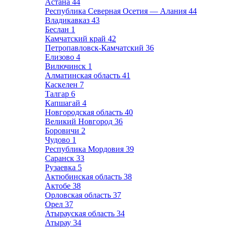
Астана
44
Республика Северная Осетия — Алания
44
Владикавказ
43
Беслан
1
Камчатский край
42
Петропавловск-Камчатский
36
Елизово
4
Вилючинск
1
Алматинская область
41
Каскелен
7
Талгар
6
Капшагай
4
Новгородская область
40
Великий Новгород
36
Боровичи
2
Чудово
1
Республика Мордовия
39
Саранск
33
Рузаевка
5
Актюбинская область
38
Актобе
38
Орловская область
37
Орел
37
Атырауская область
34
Атырау
34