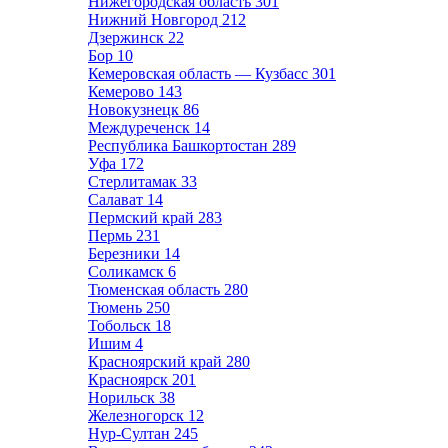
Нижегородская область
301
Нижний Новгород
212
Дзержинск
22
Бор
10
Кемеровская область — Кузбасс
301
Кемерово
143
Новокузнецк
86
Междуреченск
14
Республика Башкортостан
289
Уфа
172
Стерлитамак
33
Салават
14
Пермский край
283
Пермь
231
Березники
14
Соликамск
6
Тюменская область
280
Тюмень
250
Тобольск
18
Ишим
4
Красноярский край
280
Красноярск
201
Норильск
38
Железногорск
12
Нур-Султан
245