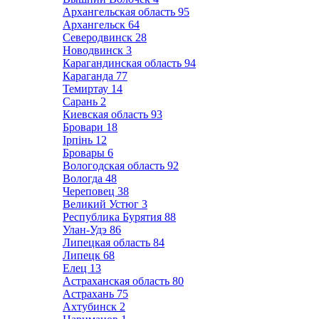
Архангельская область
95
Архангельск
64
Северодвинск
28
Новодвинск
3
Карагандинская область
94
Караганда
77
Темиртау
14
Сарань
2
Киевская область
93
Бровари
18
Ірпінь
12
Бровары
6
Вологодская область
92
Вологда
48
Череповец
38
Великий Устюг
3
Республика Бурятия
88
Улан-Удэ
86
Липецкая область
84
Липецк
68
Елец
13
Астраханская область
80
Астрахань
75
Ахтубинск
2