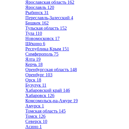
Ярославская область
162
Ярославль
120
Рыбинск
31
Переславль-Залесский
4
Бишкек
162
Тульская область
152
Тула
110
Новомосковск
17
Щёкино
6
Республика Крым
151
Симферополь
75
Ялта
19
Керчь
18
Оренбургская область
148
Оренбург
103
Орск
18
Бузулук
11
Хабаровский край
146
Хабаровск
126
Комсомольск-на-Амуре
19
Амурск
1
Томская область
145
Томск
126
Северск
10
Асино
1