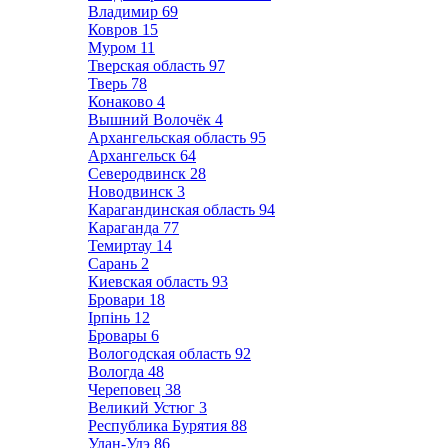
Владимир
69
Ковров
15
Муром
11
Тверская область
97
Тверь
78
Конаково
4
Вышний Волочёк
4
Архангельская область
95
Архангельск
64
Северодвинск
28
Новодвинск
3
Карагандинская область
94
Караганда
77
Темиртау
14
Сарань
2
Киевская область
93
Бровари
18
Ірпінь
12
Бровары
6
Вологодская область
92
Вологда
48
Череповец
38
Великий Устюг
3
Республика Бурятия
88
Улан-Удэ
86