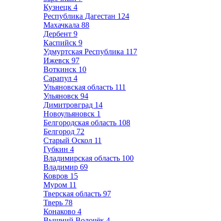
Кузнецк
4
Республика Дагестан
124
Махачкала
88
Дербент
9
Каспийск
9
Удмуртская Республика
117
Ижевск
97
Воткинск
10
Сарапул
4
Ульяновская область
111
Ульяновск
94
Димитровград
14
Новоульяновск
1
Белгородская область
108
Белгород
72
Старый Оскол
11
Губкин
4
Владимирская область
100
Владимир
69
Ковров
15
Муром
11
Тверская область
97
Тверь
78
Конаково
4
Вышний Волочёк
4