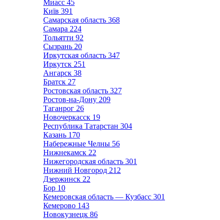
Миасс
45
Київ
391
Самарская область
368
Самара
224
Тольятти
92
Сызрань
20
Иркутская область
347
Иркутск
251
Ангарск
38
Братск
27
Ростовская область
327
Ростов-на-Дону
209
Таганрог
26
Новочеркасск
19
Республика Татарстан
304
Казань
170
Набережные Челны
56
Нижнекамск
22
Нижегородская область
301
Нижний Новгород
212
Дзержинск
22
Бор
10
Кемеровская область — Кузбасс
301
Кемерово
143
Новокузнецк
86