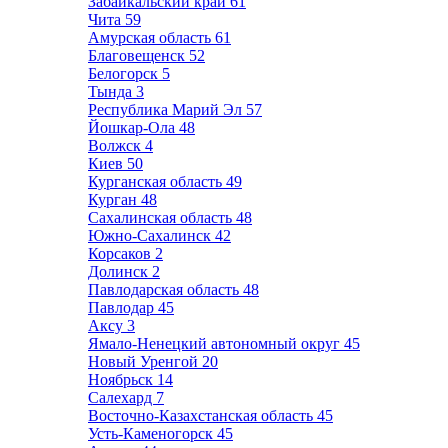
Забайкальский край
61
Чита
59
Амурская область
61
Благовещенск
52
Белогорск
5
Тында
3
Республика Марий Эл
57
Йошкар-Ола
48
Волжск
4
Киев
50
Курганская область
49
Курган
48
Сахалинская область
48
Южно-Сахалинск
42
Корсаков
2
Долинск
2
Павлодарская область
48
Павлодар
45
Аксу
3
Ямало-Ненецкий автономный округ
45
Новый Уренгой
20
Ноябрьск
14
Салехард
7
Восточно-Казахстанская область
45
Усть-Каменогорск
45