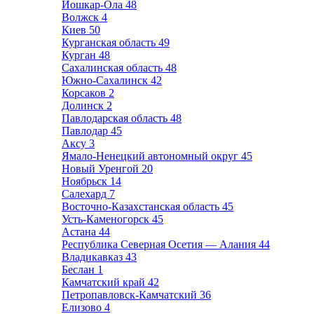
Йошкар-Ола
48
Волжск
4
Киев
50
Курганская область
49
Курган
48
Сахалинская область
48
Южно-Сахалинск
42
Корсаков
2
Долинск
2
Павлодарская область
48
Павлодар
45
Аксу
3
Ямало-Ненецкий автономный округ
45
Новый Уренгой
20
Ноябрьск
14
Салехард
7
Восточно-Казахстанская область
45
Усть-Каменогорск
45
Астана
44
Республика Северная Осетия — Алания
44
Владикавказ
43
Беслан
1
Камчатский край
42
Петропавловск-Камчатский
36
Елизово
4