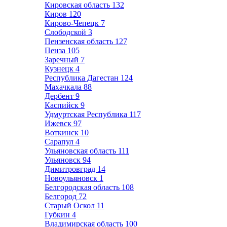
Кировская область
132
Киров
120
Кирово-Чепецк
7
Слободской
3
Пензенская область
127
Пенза
105
Заречный
7
Кузнецк
4
Республика Дагестан
124
Махачкала
88
Дербент
9
Каспийск
9
Удмуртская Республика
117
Ижевск
97
Воткинск
10
Сарапул
4
Ульяновская область
111
Ульяновск
94
Димитровград
14
Новоульяновск
1
Белгородская область
108
Белгород
72
Старый Оскол
11
Губкин
4
Владимирская область
100