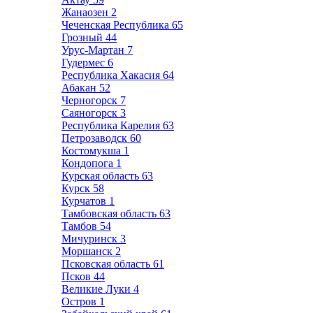
Жанаозен
2
Чеченская Республика
65
Грозный
44
Урус-Мартан
7
Гудермес
6
Республика Хакасия
64
Абакан
52
Черногорск
7
Саяногорск
3
Республика Карелия
63
Петрозаводск
60
Костомукша
1
Кондопога
1
Курская область
63
Курск
58
Курчатов
1
Тамбовская область
63
Тамбов
54
Мичуринск
3
Моршанск
2
Псковская область
61
Псков
44
Великие Луки
4
Остров
1