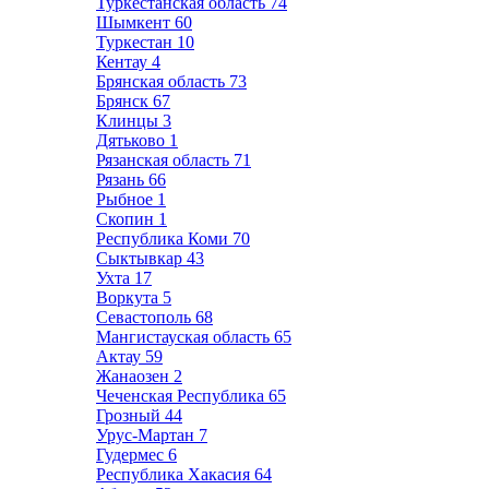
Туркестанская область
74
Шымкент
60
Туркестан
10
Кентау
4
Брянская область
73
Брянск
67
Клинцы
3
Дятьково
1
Рязанская область
71
Рязань
66
Рыбное
1
Скопин
1
Республика Коми
70
Сыктывкар
43
Ухта
17
Воркута
5
Севастополь
68
Мангистауская область
65
Актау
59
Жанаозен
2
Чеченская Республика
65
Грозный
44
Урус-Мартан
7
Гудермес
6
Республика Хакасия
64