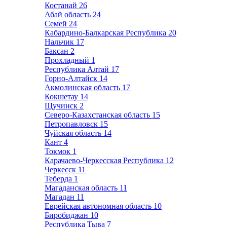
Костанай
26
Абай область
24
Семей
24
Кабардино-Балкарская Республика
20
Нальчик
17
Баксан
2
Прохладный
1
Республика Алтай
17
Горно-Алтайск
14
Акмолинская область
17
Кокшетау
14
Щучинск
2
Северо-Казахстанская область
15
Петропавловск
15
Чуйская область
14
Кант
4
Токмок
1
Карачаево-Черкесская Республика
12
Черкесск
11
Теберда
1
Магаданская область
11
Магадан
11
Еврейская автономная область
10
Биробиджан
10
Республика Тыва
7