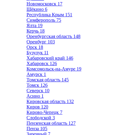
Новомосковск
17
Щёкино
6
Республика Крым
151
Симферополь
75
Ялта
19
Керчь
18
Оренбургская область
148
Оренбург
103
Орск
18
Бузулук
11
Хабаровский край
146
Хабаровск
126
Комсомольск-на-Амуре
19
Амурск
1
Томская область
145
Томск
126
Северск
10
Асино
1
Кировская область
132
Киров
120
Кирово-Чепецк
7
Слободской
3
Пензенская область
127
Пенза
105
Заречный
7