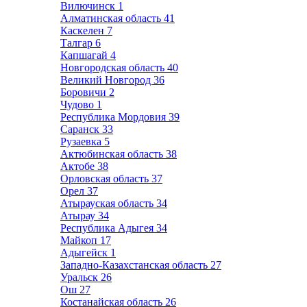
Вилючинск
1
Алматинская область
41
Каскелен
7
Талгар
6
Капшагай
4
Новгородская область
40
Великий Новгород
36
Боровичи
2
Чудово
1
Республика Мордовия
39
Саранск
33
Рузаевка
5
Актюбинская область
38
Актобе
38
Орловская область
37
Орел
37
Атырауская область
34
Атырау
34
Республика Адыгея
34
Майкоп
17
Адыгейск
1
Западно-Казахстанская область
27
Уральск
26
Ош
27
Костанайская область
26