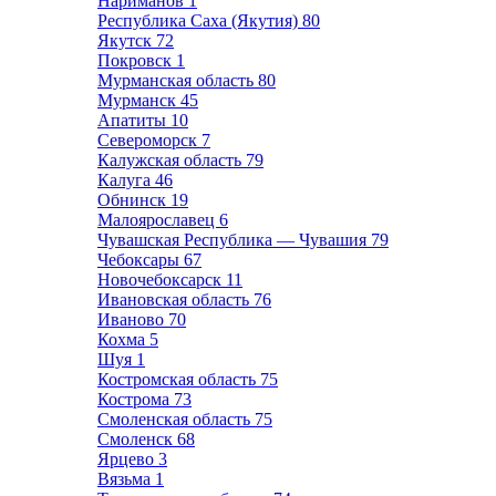
Нариманов
1
Республика Саха (Якутия)
80
Якутск
72
Покровск
1
Мурманская область
80
Мурманск
45
Апатиты
10
Североморск
7
Калужская область
79
Калуга
46
Обнинск
19
Малоярославец
6
Чувашская Республика — Чувашия
79
Чебоксары
67
Новочебоксарск
11
Ивановская область
76
Иваново
70
Кохма
5
Шуя
1
Костромская область
75
Кострома
73
Смоленская область
75
Смоленск
68
Ярцево
3
Вязьма
1