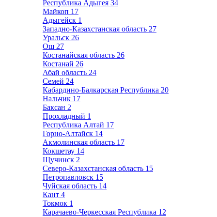
Республика Адыгея
34
Майкоп
17
Адыгейск
1
Западно-Казахстанская область
27
Уральск
26
Ош
27
Костанайская область
26
Костанай
26
Абай область
24
Семей
24
Кабардино-Балкарская Республика
20
Нальчик
17
Баксан
2
Прохладный
1
Республика Алтай
17
Горно-Алтайск
14
Акмолинская область
17
Кокшетау
14
Щучинск
2
Северо-Казахстанская область
15
Петропавловск
15
Чуйская область
14
Кант
4
Токмок
1
Карачаево-Черкесская Республика
12