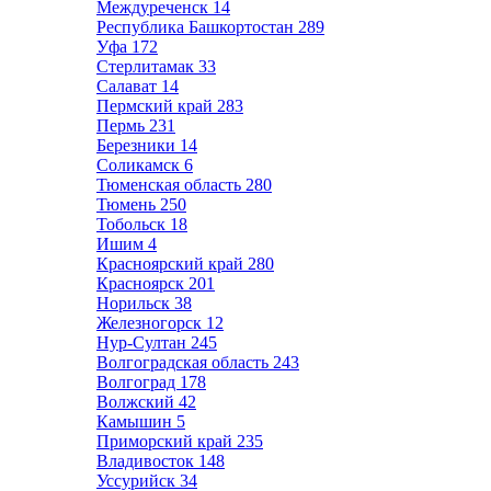
Междуреченск
14
Республика Башкортостан
289
Уфа
172
Стерлитамак
33
Салават
14
Пермский край
283
Пермь
231
Березники
14
Соликамск
6
Тюменская область
280
Тюмень
250
Тобольск
18
Ишим
4
Красноярский край
280
Красноярск
201
Норильск
38
Железногорск
12
Нур-Султан
245
Волгоградская область
243
Волгоград
178
Волжский
42
Камышин
5
Приморский край
235
Владивосток
148
Уссурийск
34