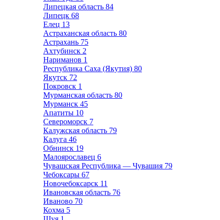
Липецкая область
84
Липецк
68
Елец
13
Астраханская область
80
Астрахань
75
Ахтубинск
2
Нариманов
1
Республика Саха (Якутия)
80
Якутск
72
Покровск
1
Мурманская область
80
Мурманск
45
Апатиты
10
Североморск
7
Калужская область
79
Калуга
46
Обнинск
19
Малоярославец
6
Чувашская Республика — Чувашия
79
Чебоксары
67
Новочебоксарск
11
Ивановская область
76
Иваново
70
Кохма
5
Шуя
1