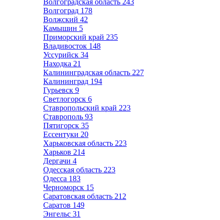
Волгоградская область
243
Волгоград
178
Волжский
42
Камышин
5
Приморский край
235
Владивосток
148
Уссурийск
34
Находка
21
Калининградская область
227
Калининград
194
Гурьевск
9
Светлогорск
6
Ставропольский край
223
Ставрополь
93
Пятигорск
35
Ессентуки
20
Харьковская область
223
Харьков
214
Дергачи
4
Одесская область
223
Одесса
183
Черноморск
15
Саратовская область
212
Саратов
149
Энгельс
31