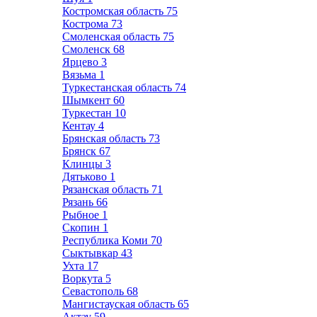
Костромская область
75
Кострома
73
Смоленская область
75
Смоленск
68
Ярцево
3
Вязьма
1
Туркестанская область
74
Шымкент
60
Туркестан
10
Кентау
4
Брянская область
73
Брянск
67
Клинцы
3
Дятьково
1
Рязанская область
71
Рязань
66
Рыбное
1
Скопин
1
Республика Коми
70
Сыктывкар
43
Ухта
17
Воркута
5
Севастополь
68
Мангистауская область
65
Актау
59