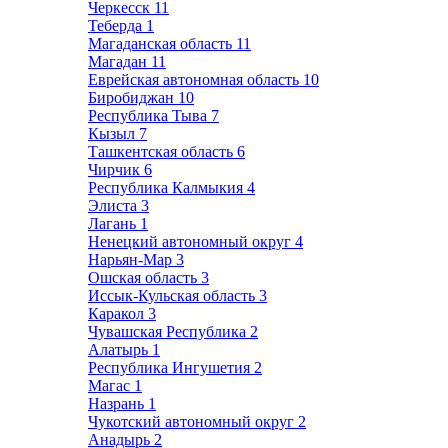
Черкесск
11
Теберда
1
Магаданская область
11
Магадан
11
Еврейская автономная область
10
Биробиджан
10
Республика Тыва
7
Кызыл
7
Ташкентская область
6
Чирчик
6
Республика Калмыкия
4
Элиста
3
Лагань
1
Ненецкий автономный округ
4
Нарьян-Мар
3
Ошская область
3
Иссык-Кульская область
3
Каракол
3
Чувашская Республика
2
Алатырь
1
Республика Ингушетия
2
Магас
1
Назрань
1
Чукотский автономный округ
2
Анадырь
2