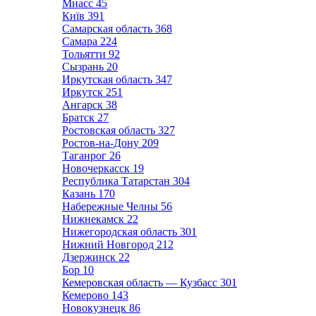
Миасс
45
Київ
391
Самарская область
368
Самара
224
Тольятти
92
Сызрань
20
Иркутская область
347
Иркутск
251
Ангарск
38
Братск
27
Ростовская область
327
Ростов-на-Дону
209
Таганрог
26
Новочеркасск
19
Республика Татарстан
304
Казань
170
Набережные Челны
56
Нижнекамск
22
Нижегородская область
301
Нижний Новгород
212
Дзержинск
22
Бор
10
Кемеровская область — Кузбасс
301
Кемерово
143
Новокузнецк
86