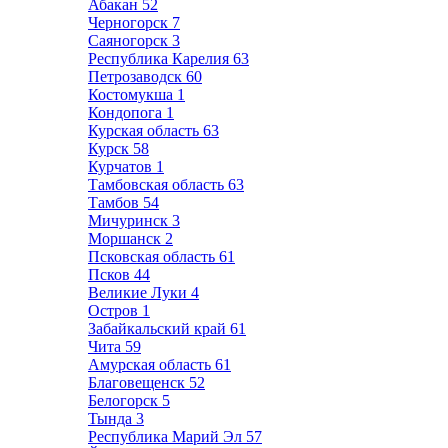
Абакан
52
Черногорск
7
Саяногорск
3
Республика Карелия
63
Петрозаводск
60
Костомукша
1
Кондопога
1
Курская область
63
Курск
58
Курчатов
1
Тамбовская область
63
Тамбов
54
Мичуринск
3
Моршанск
2
Псковская область
61
Псков
44
Великие Луки
4
Остров
1
Забайкальский край
61
Чита
59
Амурская область
61
Благовещенск
52
Белогорск
5
Тында
3
Республика Марий Эл
57