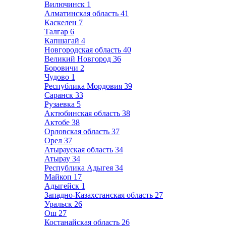
Вилючинск
1
Алматинская область
41
Каскелен
7
Талгар
6
Капшагай
4
Новгородская область
40
Великий Новгород
36
Боровичи
2
Чудово
1
Республика Мордовия
39
Саранск
33
Рузаевка
5
Актюбинская область
38
Актобе
38
Орловская область
37
Орел
37
Атырауская область
34
Атырау
34
Республика Адыгея
34
Майкоп
17
Адыгейск
1
Западно-Казахстанская область
27
Уральск
26
Ош
27
Костанайская область
26