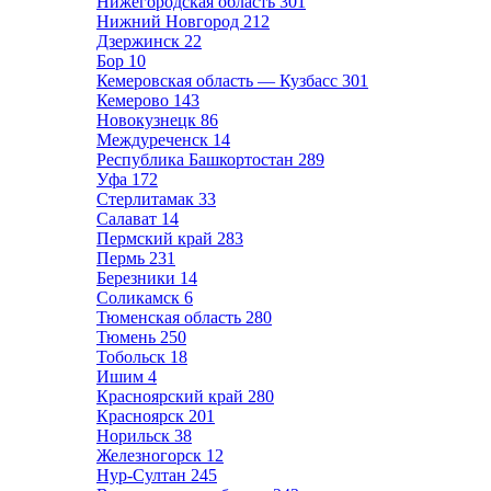
Нижегородская область
301
Нижний Новгород
212
Дзержинск
22
Бор
10
Кемеровская область — Кузбасс
301
Кемерово
143
Новокузнецк
86
Междуреченск
14
Республика Башкортостан
289
Уфа
172
Стерлитамак
33
Салават
14
Пермский край
283
Пермь
231
Березники
14
Соликамск
6
Тюменская область
280
Тюмень
250
Тобольск
18
Ишим
4
Красноярский край
280
Красноярск
201
Норильск
38
Железногорск
12
Нур-Султан
245