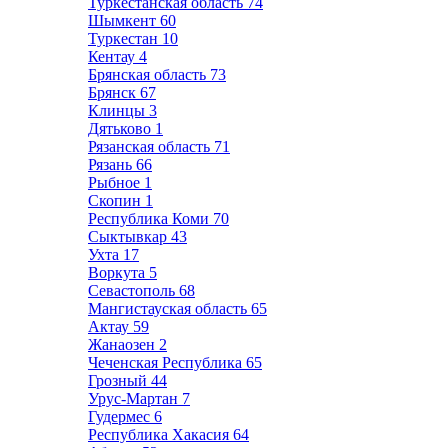
Туркестанская область
74
Шымкент
60
Туркестан
10
Кентау
4
Брянская область
73
Брянск
67
Клинцы
3
Дятьково
1
Рязанская область
71
Рязань
66
Рыбное
1
Скопин
1
Республика Коми
70
Сыктывкар
43
Ухта
17
Воркута
5
Севастополь
68
Мангистауская область
65
Актау
59
Жанаозен
2
Чеченская Республика
65
Грозный
44
Урус-Мартан
7
Гудермес
6
Республика Хакасия
64