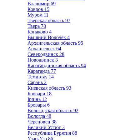
Владимир
69
Ковров
15
Муром
11
Тверская область
97
Тверь
78
Конаково
4
Вышний Волочёк
4
Архангельская область
95
Архангельск
64
Северодвинск
28
Новодвинск
3
Карагандинская область
94
Караганда
77
Темиртау
14
Сарань
2
Киевская область
93
Бровари
18
Ірпінь
12
Бровары
6
Вологодская область
92
Вологда
48
Череповец
38
Великий Устюг
3
Республика Бурятия
88
Улан-Удэ
86