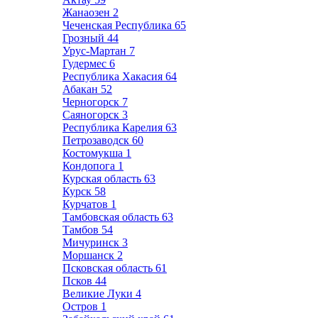
Жанаозен
2
Чеченская Республика
65
Грозный
44
Урус-Мартан
7
Гудермес
6
Республика Хакасия
64
Абакан
52
Черногорск
7
Саяногорск
3
Республика Карелия
63
Петрозаводск
60
Костомукша
1
Кондопога
1
Курская область
63
Курск
58
Курчатов
1
Тамбовская область
63
Тамбов
54
Мичуринск
3
Моршанск
2
Псковская область
61
Псков
44
Великие Луки
4
Остров
1