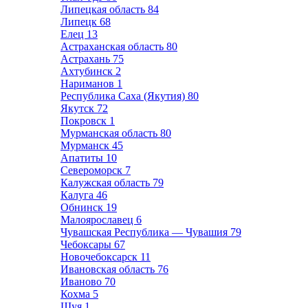
Липецкая область
84
Липецк
68
Елец
13
Астраханская область
80
Астрахань
75
Ахтубинск
2
Нариманов
1
Республика Саха (Якутия)
80
Якутск
72
Покровск
1
Мурманская область
80
Мурманск
45
Апатиты
10
Североморск
7
Калужская область
79
Калуга
46
Обнинск
19
Малоярославец
6
Чувашская Республика — Чувашия
79
Чебоксары
67
Новочебоксарск
11
Ивановская область
76
Иваново
70
Кохма
5
Шуя
1