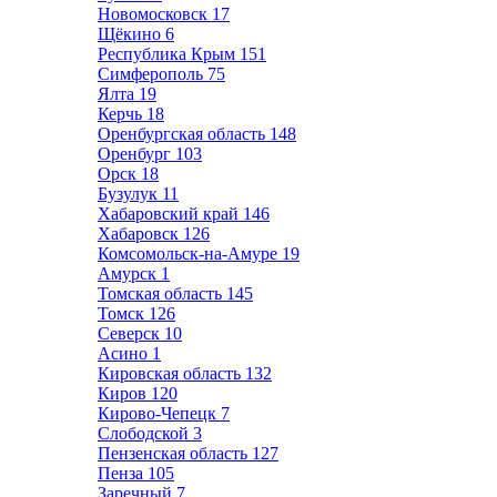
Новомосковск
17
Щёкино
6
Республика Крым
151
Симферополь
75
Ялта
19
Керчь
18
Оренбургская область
148
Оренбург
103
Орск
18
Бузулук
11
Хабаровский край
146
Хабаровск
126
Комсомольск-на-Амуре
19
Амурск
1
Томская область
145
Томск
126
Северск
10
Асино
1
Кировская область
132
Киров
120
Кирово-Чепецк
7
Слободской
3
Пензенская область
127
Пенза
105
Заречный
7