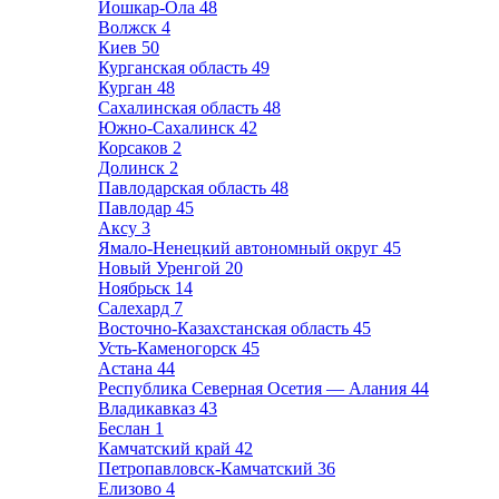
Йошкар-Ола
48
Волжск
4
Киев
50
Курганская область
49
Курган
48
Сахалинская область
48
Южно-Сахалинск
42
Корсаков
2
Долинск
2
Павлодарская область
48
Павлодар
45
Аксу
3
Ямало-Ненецкий автономный округ
45
Новый Уренгой
20
Ноябрьск
14
Салехард
7
Восточно-Казахстанская область
45
Усть-Каменогорск
45
Астана
44
Республика Северная Осетия — Алания
44
Владикавказ
43
Беслан
1
Камчатский край
42
Петропавловск-Камчатский
36
Елизово
4