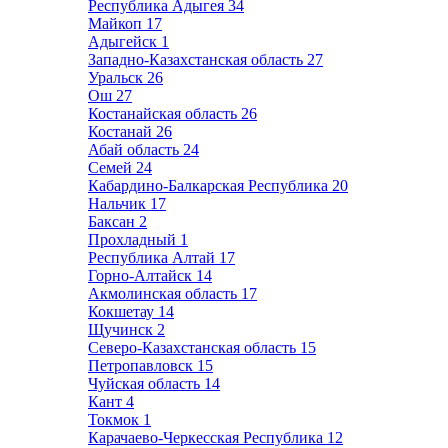
Республика Адыгея
34
Майкоп
17
Адыгейск
1
Западно-Казахстанская область
27
Уральск
26
Ош
27
Костанайская область
26
Костанай
26
Абай область
24
Семей
24
Кабардино-Балкарская Республика
20
Нальчик
17
Баксан
2
Прохладный
1
Республика Алтай
17
Горно-Алтайск
14
Акмолинская область
17
Кокшетау
14
Щучинск
2
Северо-Казахстанская область
15
Петропавловск
15
Чуйская область
14
Кант
4
Токмок
1
Карачаево-Черкесская Республика
12