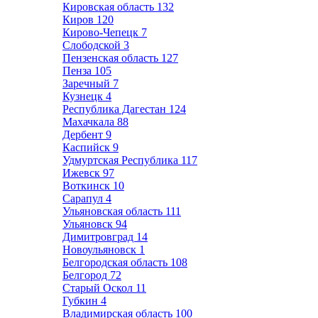
Кировская область
132
Киров
120
Кирово-Чепецк
7
Слободской
3
Пензенская область
127
Пенза
105
Заречный
7
Кузнецк
4
Республика Дагестан
124
Махачкала
88
Дербент
9
Каспийск
9
Удмуртская Республика
117
Ижевск
97
Воткинск
10
Сарапул
4
Ульяновская область
111
Ульяновск
94
Димитровград
14
Новоульяновск
1
Белгородская область
108
Белгород
72
Старый Оскол
11
Губкин
4
Владимирская область
100