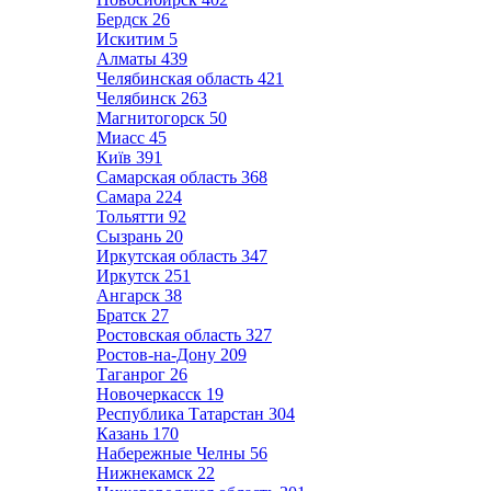
Бердск
26
Искитим
5
Алматы
439
Челябинская область
421
Челябинск
263
Магнитогорск
50
Миасс
45
Київ
391
Самарская область
368
Самара
224
Тольятти
92
Сызрань
20
Иркутская область
347
Иркутск
251
Ангарск
38
Братск
27
Ростовская область
327
Ростов-на-Дону
209
Таганрог
26
Новочеркасск
19
Республика Татарстан
304
Казань
170
Набережные Челны
56
Нижнекамск
22