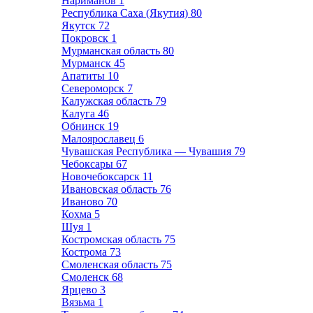
Нариманов
1
Республика Саха (Якутия)
80
Якутск
72
Покровск
1
Мурманская область
80
Мурманск
45
Апатиты
10
Североморск
7
Калужская область
79
Калуга
46
Обнинск
19
Малоярославец
6
Чувашская Республика — Чувашия
79
Чебоксары
67
Новочебоксарск
11
Ивановская область
76
Иваново
70
Кохма
5
Шуя
1
Костромская область
75
Кострома
73
Смоленская область
75
Смоленск
68
Ярцево
3
Вязьма
1