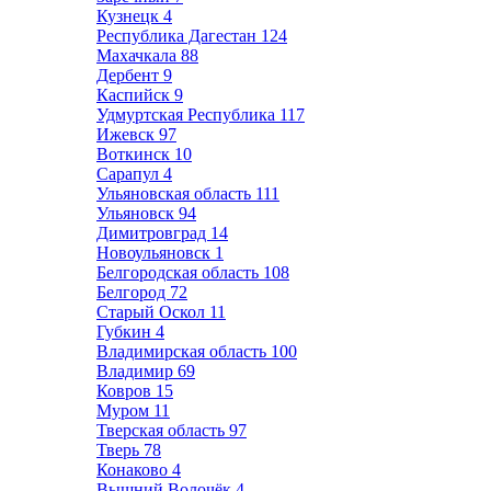
Кузнецк
4
Республика Дагестан
124
Махачкала
88
Дербент
9
Каспийск
9
Удмуртская Республика
117
Ижевск
97
Воткинск
10
Сарапул
4
Ульяновская область
111
Ульяновск
94
Димитровград
14
Новоульяновск
1
Белгородская область
108
Белгород
72
Старый Оскол
11
Губкин
4
Владимирская область
100
Владимир
69
Ковров
15
Муром
11
Тверская область
97
Тверь
78
Конаково
4
Вышний Волочёк
4