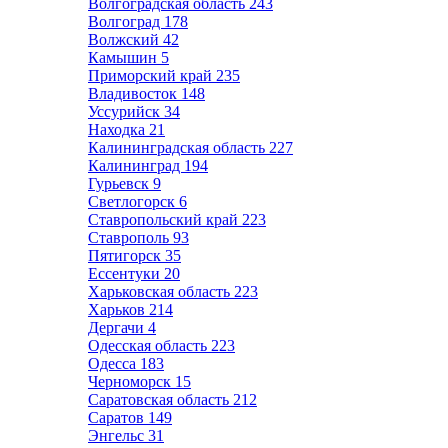
Волгоградская область
243
Волгоград
178
Волжский
42
Камышин
5
Приморский край
235
Владивосток
148
Уссурийск
34
Находка
21
Калининградская область
227
Калининград
194
Гурьевск
9
Светлогорск
6
Ставропольский край
223
Ставрополь
93
Пятигорск
35
Ессентуки
20
Харьковская область
223
Харьков
214
Дергачи
4
Одесская область
223
Одесса
183
Черноморск
15
Саратовская область
212
Саратов
149
Энгельс
31