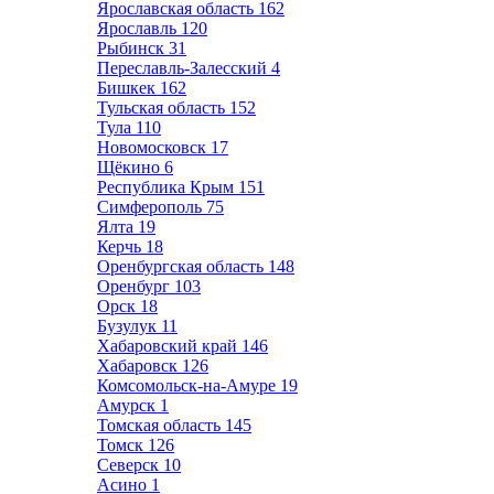
Ярославская область
162
Ярославль
120
Рыбинск
31
Переславль-Залесский
4
Бишкек
162
Тульская область
152
Тула
110
Новомосковск
17
Щёкино
6
Республика Крым
151
Симферополь
75
Ялта
19
Керчь
18
Оренбургская область
148
Оренбург
103
Орск
18
Бузулук
11
Хабаровский край
146
Хабаровск
126
Комсомольск-на-Амуре
19
Амурск
1
Томская область
145
Томск
126
Северск
10
Асино
1