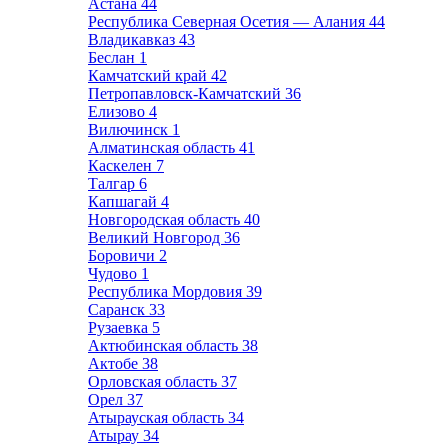
Астана
44
Республика Северная Осетия — Алания
44
Владикавказ
43
Беслан
1
Камчатский край
42
Петропавловск-Камчатский
36
Елизово
4
Вилючинск
1
Алматинская область
41
Каскелен
7
Талгар
6
Капшагай
4
Новгородская область
40
Великий Новгород
36
Боровичи
2
Чудово
1
Республика Мордовия
39
Саранск
33
Рузаевка
5
Актюбинская область
38
Актобе
38
Орловская область
37
Орел
37
Атырауская область
34
Атырау
34