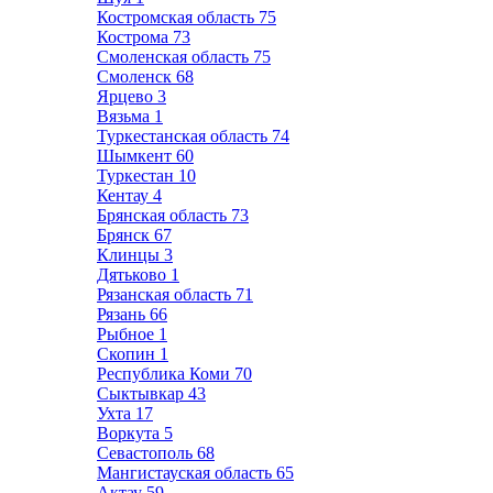
Костромская область
75
Кострома
73
Смоленская область
75
Смоленск
68
Ярцево
3
Вязьма
1
Туркестанская область
74
Шымкент
60
Туркестан
10
Кентау
4
Брянская область
73
Брянск
67
Клинцы
3
Дятьково
1
Рязанская область
71
Рязань
66
Рыбное
1
Скопин
1
Республика Коми
70
Сыктывкар
43
Ухта
17
Воркута
5
Севастополь
68
Мангистауская область
65
Актау
59