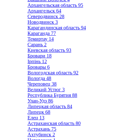
Архангельская область
95
Архангельск
64
Северодвинск
28
Новодвинск
3
Карагандинская область
94
Караганда
77
Темиртау
14
Сарань
2
Киевская область
93
Бровари
18
Ірпінь
12
Бровары
6
Вологодская область
92
Вологда
48
Череповец
38
Великий Устюг
3
Республика Бурятия
88
Улан-Удэ
86
Липецкая область
84
Липецк
68
Елец
13
Астраханская область
80
Астрахань
75
Ахтубинск
2