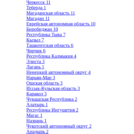
Черкесск
11
Теберда
1
Магаданская область
11
Магадан
11
Еврейская автономная область
10
Биробиджан
10
Республика Тыва
7
Кызыл
7
Ташкентская область
6
Чирчик
6
Республика Калмыкия
4
Элиста
3
Лагань
1
Ненецкий автономный округ
4
Нарьян-Мар
3
Ошская область
3
Иссык-Кульская область
3
Каракол
3
Чувашская Республика
2
Алатырь
1
Республика Ингушетия
2
Магас
1
Назрань
1
Чукотский автономный округ
2
Анадырь
2