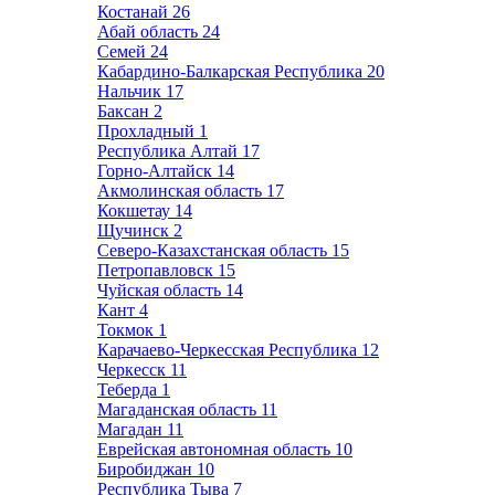
Костанай
26
Абай область
24
Семей
24
Кабардино-Балкарская Республика
20
Нальчик
17
Баксан
2
Прохладный
1
Республика Алтай
17
Горно-Алтайск
14
Акмолинская область
17
Кокшетау
14
Щучинск
2
Северо-Казахстанская область
15
Петропавловск
15
Чуйская область
14
Кант
4
Токмок
1
Карачаево-Черкесская Республика
12
Черкесск
11
Теберда
1
Магаданская область
11
Магадан
11
Еврейская автономная область
10
Биробиджан
10
Республика Тыва
7