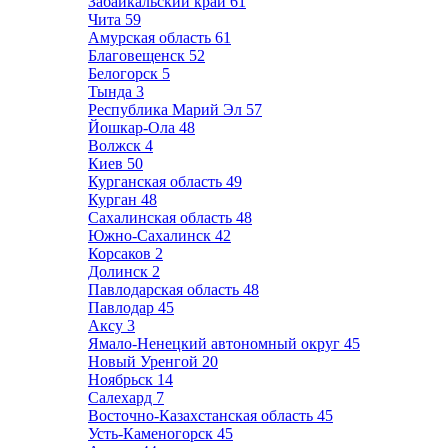
Забайкальский край
61
Чита
59
Амурская область
61
Благовещенск
52
Белогорск
5
Тында
3
Республика Марий Эл
57
Йошкар-Ола
48
Волжск
4
Киев
50
Курганская область
49
Курган
48
Сахалинская область
48
Южно-Сахалинск
42
Корсаков
2
Долинск
2
Павлодарская область
48
Павлодар
45
Аксу
3
Ямало-Ненецкий автономный округ
45
Новый Уренгой
20
Ноябрьск
14
Салехард
7
Восточно-Казахстанская область
45
Усть-Каменогорск
45