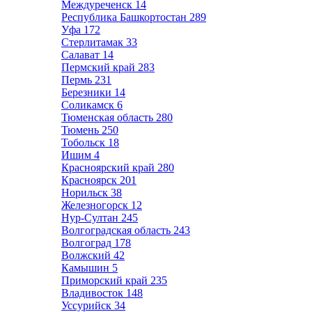
Междуреченск
14
Республика Башкортостан
289
Уфа
172
Стерлитамак
33
Салават
14
Пермский край
283
Пермь
231
Березники
14
Соликамск
6
Тюменская область
280
Тюмень
250
Тобольск
18
Ишим
4
Красноярский край
280
Красноярск
201
Норильск
38
Железногорск
12
Нур-Султан
245
Волгоградская область
243
Волгоград
178
Волжский
42
Камышин
5
Приморский край
235
Владивосток
148
Уссурийск
34