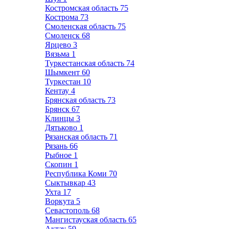
Костромская область
75
Кострома
73
Смоленская область
75
Смоленск
68
Ярцево
3
Вязьма
1
Туркестанская область
74
Шымкент
60
Туркестан
10
Кентау
4
Брянская область
73
Брянск
67
Клинцы
3
Дятьково
1
Рязанская область
71
Рязань
66
Рыбное
1
Скопин
1
Республика Коми
70
Сыктывкар
43
Ухта
17
Воркута
5
Севастополь
68
Мангистауская область
65
Актау
59