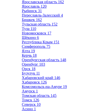
Ярославская область
162
Ярославль
120
Рыбинск
31
Переславль-Залесский
4
Бишкек
162
Тульская область
152
Тула
110
Новомосковск
17
Щёкино
6
Республика Крым
151
Симферополь
75
Ялта
19
Керчь
18
Оренбургская область
148
Оренбург
103
Орск
18
Бузулук
11
Хабаровский край
146
Хабаровск
126
Комсомольск-на-Амуре
19
Амурск
1
Томская область
145
Томск
126
Северск
10
Асино
1