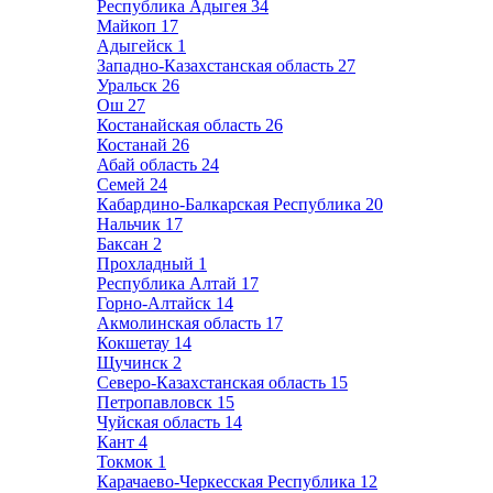
Республика Адыгея
34
Майкоп
17
Адыгейск
1
Западно-Казахстанская область
27
Уральск
26
Ош
27
Костанайская область
26
Костанай
26
Абай область
24
Семей
24
Кабардино-Балкарская Республика
20
Нальчик
17
Баксан
2
Прохладный
1
Республика Алтай
17
Горно-Алтайск
14
Акмолинская область
17
Кокшетау
14
Щучинск
2
Северо-Казахстанская область
15
Петропавловск
15
Чуйская область
14
Кант
4
Токмок
1
Карачаево-Черкесская Республика
12