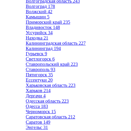
Волгоградская область
243
Волгоград
178
Волжский
42
Камышин
5
Приморский край
235
Владивосток
148
Уссурийск
34
Находка
21
Калининградская область
227
Калининград
194
Гурьевск
9
Светлогорск
6
Ставропольский край
223
Ставрополь
93
Пятигорск
35
Ессентуки
20
Харьковская область
223
Харьков
214
Дергачи
4
Одесская область
223
Одесса
183
Черноморск
15
Саратовская область
212
Саратов
149
Энгельс
31