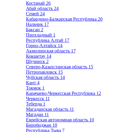
Костанай
26
Абай область
24
Семей
24
Кабардино-Балкарская Республика
20
Нальчик
17
Баксан
2
Прохладный
1
Республика Алтай
17
Горно-Алтайск
14
Акмолинская область
17
Кокшетау
14
Щучинск
2
Северо-Казахстанская область
15
Петропавловск
15
Чуйская область
14
Кант
4
Токмок
1
Карачаево-Черкесская Республика
12
Черкесск
11
Теберда
1
Магаданская область
11
Магадан
11
Еврейская автономная область
10
Биробиджан
10
Республика Тыва
7