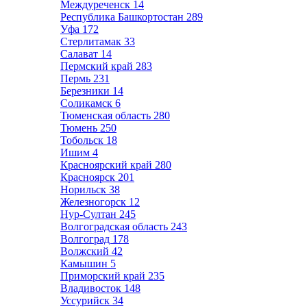
Междуреченск
14
Республика Башкортостан
289
Уфа
172
Стерлитамак
33
Салават
14
Пермский край
283
Пермь
231
Березники
14
Соликамск
6
Тюменская область
280
Тюмень
250
Тобольск
18
Ишим
4
Красноярский край
280
Красноярск
201
Норильск
38
Железногорск
12
Нур-Султан
245
Волгоградская область
243
Волгоград
178
Волжский
42
Камышин
5
Приморский край
235
Владивосток
148
Уссурийск
34