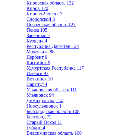
Кировская область
132
Киров
120
Кирово-Чепецк
7
Слободской
3
Пензенская область
127
Пенза
105
Заречный
7
Кузнецк
4
Республика Дагестан
124
Махачкала
88
Дербент
9
Каспийск
9
Удмуртская Республика
117
Ижевск
97
Воткинск
10
Сарапул
4
Ульяновская область
111
Ульяновск
94
Димитровград
14
Новоульяновск
1
Белгородская область
108
Белгород
72
Старый Оскол
11
Губкин
4
Владимирская область
100