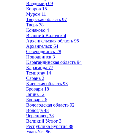
Владимир
69
Ковров
15
Муром
11
Тверская область
97
Тверь
78
Конаково
4
Вышний Волочёк
4
Архангельская область
95
Архангельск
64
Северодвинск
28
Новодвинск
3
Карагандинская область
94
Караганда
77
Темиртау
14
Сарань
2
Киевская область
93
Бровари
18
Ірпінь
12
Бровары
6
Вологодская область
92
Вологда
48
Череповец
38
Великий Устюг
3
Республика Бурятия
88
Улан-Удэ
86