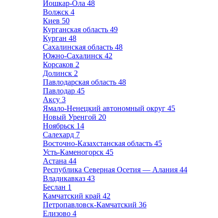
Йошкар-Ола
48
Волжск
4
Киев
50
Курганская область
49
Курган
48
Сахалинская область
48
Южно-Сахалинск
42
Корсаков
2
Долинск
2
Павлодарская область
48
Павлодар
45
Аксу
3
Ямало-Ненецкий автономный округ
45
Новый Уренгой
20
Ноябрьск
14
Салехард
7
Восточно-Казахстанская область
45
Усть-Каменогорск
45
Астана
44
Республика Северная Осетия — Алания
44
Владикавказ
43
Беслан
1
Камчатский край
42
Петропавловск-Камчатский
36
Елизово
4