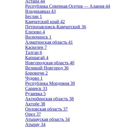
Астана
44
Республика Северная Осетия — Алания
44
Владикавказ
43
Беслан
1
Камчатский край
42
Петропавловск-Камчатский
36
Елизово
4
Вилючинск
1
Алматинская область
41
Каскелен
7
Талгар
6
Капшагай
4
Новгородская область
40
Великий Новгород
36
Боровичи
2
Чудово
1
Республика Мордовия
39
Саранск
33
Рузаевка
5
Актюбинская область
38
Актобе
38
Орловская область
37
Орел
37
Атырауская область
34
Атырау
34