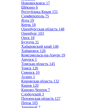
Новомосковск
17
Щёкино
6
Республика Крым
151
Симферополь
75
Ялта
19
Керчь
18
Оренбургская область
148
Оренбург
103
Орск
18
Бузулук
11
Хабаровский край
146
Хабаровск
126
Комсомольск-на-Амуре
19
Амурск
1
Томская область
145
Томск
126
Северск
10
Асино
1
Кировская область
132
Киров
120
Кирово-Чепецк
7
Слободской
3
Пензенская область
127
Пенза
105
Заречный
7