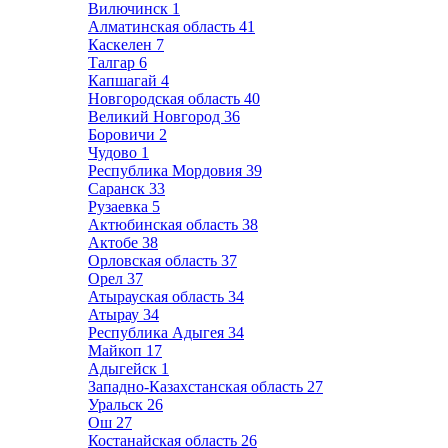
Вилючинск
1
Алматинская область
41
Каскелен
7
Талгар
6
Капшагай
4
Новгородская область
40
Великий Новгород
36
Боровичи
2
Чудово
1
Республика Мордовия
39
Саранск
33
Рузаевка
5
Актюбинская область
38
Актобе
38
Орловская область
37
Орел
37
Атырауская область
34
Атырау
34
Республика Адыгея
34
Майкоп
17
Адыгейск
1
Западно-Казахстанская область
27
Уральск
26
Ош
27
Костанайская область
26