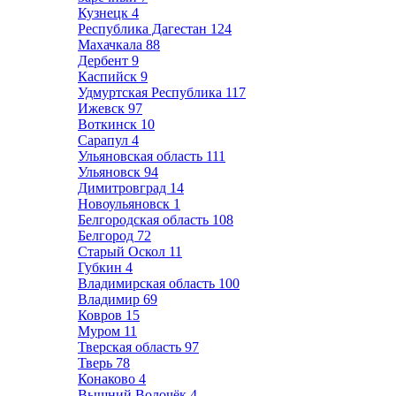
Кузнецк
4
Республика Дагестан
124
Махачкала
88
Дербент
9
Каспийск
9
Удмуртская Республика
117
Ижевск
97
Воткинск
10
Сарапул
4
Ульяновская область
111
Ульяновск
94
Димитровград
14
Новоульяновск
1
Белгородская область
108
Белгород
72
Старый Оскол
11
Губкин
4
Владимирская область
100
Владимир
69
Ковров
15
Муром
11
Тверская область
97
Тверь
78
Конаково
4
Вышний Волочёк
4