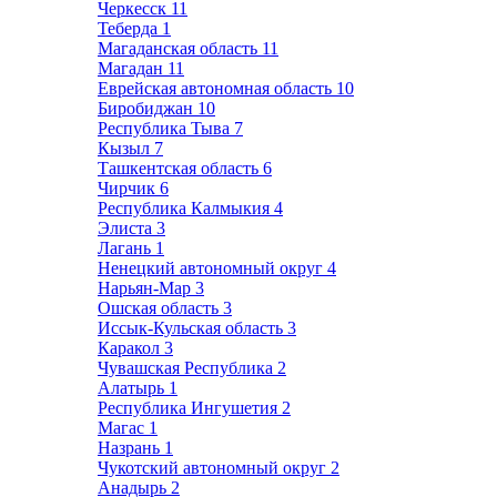
Черкесск
11
Теберда
1
Магаданская область
11
Магадан
11
Еврейская автономная область
10
Биробиджан
10
Республика Тыва
7
Кызыл
7
Ташкентская область
6
Чирчик
6
Республика Калмыкия
4
Элиста
3
Лагань
1
Ненецкий автономный округ
4
Нарьян-Мар
3
Ошская область
3
Иссык-Кульская область
3
Каракол
3
Чувашская Республика
2
Алатырь
1
Республика Ингушетия
2
Магас
1
Назрань
1
Чукотский автономный округ
2
Анадырь
2