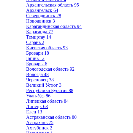
Архангельская область
95
Архангельск
64
Северодвинск
28
Новодвинск
3
Карагандинская область
94
Караганда
77
Темиртау
14
Сарань
2
Киевская область
93
Бровари
18
Ірпінь
12
Бровары
6
Вологодская область
92
Вологда
48
Череповец
38
Великий Устюг
3
Республика Бурятия
88
Улан-Удэ
86
Липецкая область
84
Липецк
68
Елец
13
Астраханская область
80
Астрахань
75
Ахтубинск
2