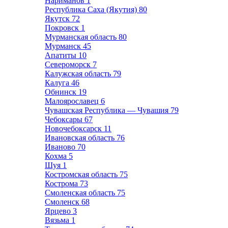
Нариманов
1
Республика Саха (Якутия)
80
Якутск
72
Покровск
1
Мурманская область
80
Мурманск
45
Апатиты
10
Североморск
7
Калужская область
79
Калуга
46
Обнинск
19
Малоярославец
6
Чувашская Республика — Чувашия
79
Чебоксары
67
Новочебоксарск
11
Ивановская область
76
Иваново
70
Кохма
5
Шуя
1
Костромская область
75
Кострома
73
Смоленская область
75
Смоленск
68
Ярцево
3
Вязьма
1