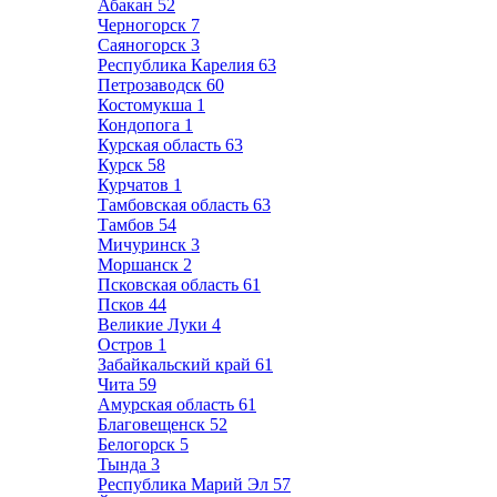
Абакан
52
Черногорск
7
Саяногорск
3
Республика Карелия
63
Петрозаводск
60
Костомукша
1
Кондопога
1
Курская область
63
Курск
58
Курчатов
1
Тамбовская область
63
Тамбов
54
Мичуринск
3
Моршанск
2
Псковская область
61
Псков
44
Великие Луки
4
Остров
1
Забайкальский край
61
Чита
59
Амурская область
61
Благовещенск
52
Белогорск
5
Тында
3
Республика Марий Эл
57