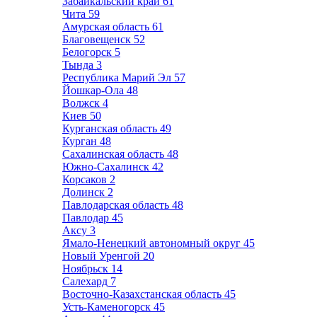
Забайкальский край
61
Чита
59
Амурская область
61
Благовещенск
52
Белогорск
5
Тында
3
Республика Марий Эл
57
Йошкар-Ола
48
Волжск
4
Киев
50
Курганская область
49
Курган
48
Сахалинская область
48
Южно-Сахалинск
42
Корсаков
2
Долинск
2
Павлодарская область
48
Павлодар
45
Аксу
3
Ямало-Ненецкий автономный округ
45
Новый Уренгой
20
Ноябрьск
14
Салехард
7
Восточно-Казахстанская область
45
Усть-Каменогорск
45