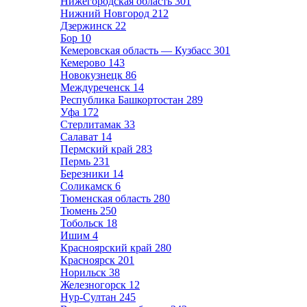
Нижегородская область
301
Нижний Новгород
212
Дзержинск
22
Бор
10
Кемеровская область — Кузбасс
301
Кемерово
143
Новокузнецк
86
Междуреченск
14
Республика Башкортостан
289
Уфа
172
Стерлитамак
33
Салават
14
Пермский край
283
Пермь
231
Березники
14
Соликамск
6
Тюменская область
280
Тюмень
250
Тобольск
18
Ишим
4
Красноярский край
280
Красноярск
201
Норильск
38
Железногорск
12
Нур-Султан
245