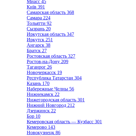
Миасс
45
Київ
391
Самарская область
368
Самара
224
Тольятти
92
Сызрань
20
Иркутская область
347
Иркутск
251
Ангарск
38
Братск
27
Ростовская область
327
Ростов-на-Дону
209
Таганрог
26
Новочеркасск
19
Республика Татарстан
304
Казань
170
Набережные Челны
56
Нижнекамск
22
Нижегородская область
301
Нижний Новгород
212
Дзержинск
22
Бор
10
Кемеровская область — Кузбасс
301
Кемерово
143
Новокузнецк
86