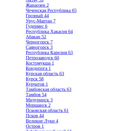
Жанаозен
2
Чеченская Республика
65
Грозный
44
Урус-Мартан
7
Гудермес
6
Республика Хакасия
64
Абакан
52
Черногорск
7
Саяногорск
3
Республика Карелия
63
Петрозаводск
60
Костомукша
1
Кондопога
1
Курская область
63
Курск
58
Курчатов
1
Тамбовская область
63
Тамбов
54
Мичуринск
3
Моршанск
2
Псковская область
61
Псков
44
Великие Луки
4
Остров
1