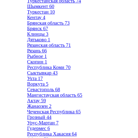
Туркестанская область
74
Шымкент
60
Туркестан
10
Кентау
4
Брянская область
73
Брянск
67
Клинцы
3
Дятьково
1
Рязанская область
71
Рязань
66
Рыбное
1
Скопин
1
Республика Коми
70
Сыктывкар
43
Ухта
17
Воркута
5
Севастополь
68
Мангистауская область
65
Актау
59
Жанаозен
2
Чеченская Республика
65
Грозный
44
Урус-Мартан
7
Гудермес
6
Республика Хакасия
64