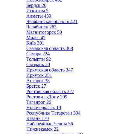
Бердск
26
Искитим
5
Алматы
439
Челябинская область
421
Челябинск
263
Магнитогорск
50
Миасс
45
Київ
391
Самарская область
368
Самара
224
Тольятти
92
Сызрань
20
Иркутская область
347
Иркутск
251
Ангарск
38
Братск
27
Ростовская область
327
Ростов-на-Дону
209
Таганрог
26
Новочеркасск
19
Республика Татарстан
304
Казань
170
Набережные Челны
56
Нижнекамск
22