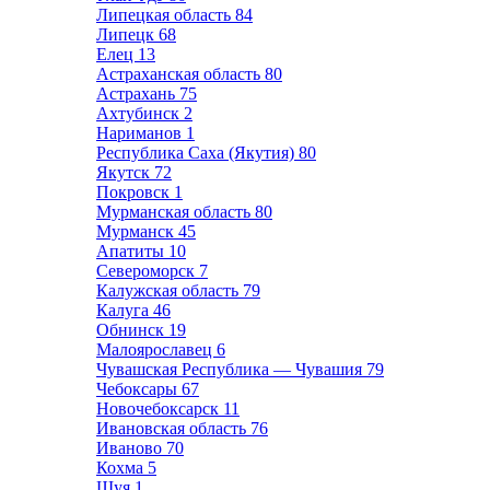
Липецкая область
84
Липецк
68
Елец
13
Астраханская область
80
Астрахань
75
Ахтубинск
2
Нариманов
1
Республика Саха (Якутия)
80
Якутск
72
Покровск
1
Мурманская область
80
Мурманск
45
Апатиты
10
Североморск
7
Калужская область
79
Калуга
46
Обнинск
19
Малоярославец
6
Чувашская Республика — Чувашия
79
Чебоксары
67
Новочебоксарск
11
Ивановская область
76
Иваново
70
Кохма
5
Шуя
1