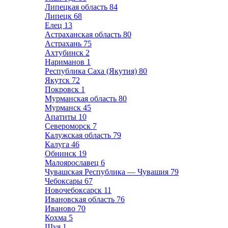
Липецкая область
84
Липецк
68
Елец
13
Астраханская область
80
Астрахань
75
Ахтубинск
2
Нариманов
1
Республика Саха (Якутия)
80
Якутск
72
Покровск
1
Мурманская область
80
Мурманск
45
Апатиты
10
Североморск
7
Калужская область
79
Калуга
46
Обнинск
19
Малоярославец
6
Чувашская Республика — Чувашия
79
Чебоксары
67
Новочебоксарск
11
Ивановская область
76
Иваново
70
Кохма
5
Шуя
1