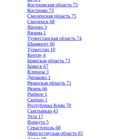
Костромская область
75
Кострома
73
Смоленская область
75
Смоленск
68
Ярцево
3
Вязьма
1
Туркестанская область
74
Шымкент
60
Туркестан
10
Кентау
4
Брянская область
73
Брянск
67
Клинцы
3
Дятьково
1
Рязанская область
71
Рязань
66
Рыбное
1
Скопин
1
Республика Коми
70
Сыктывкар
43
Ухта
17
Воркута
5
Севастополь
68
Мангистауская область
65
Актау
59