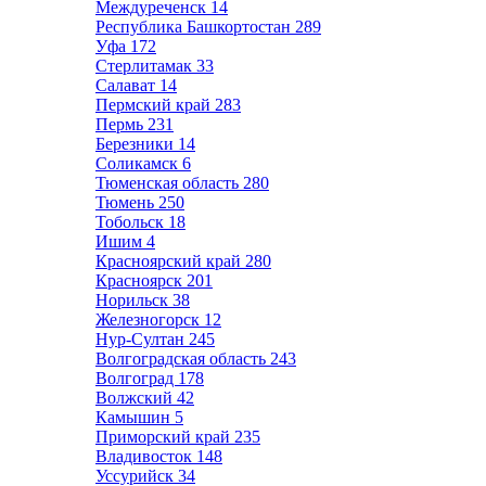
Междуреченск
14
Республика Башкортостан
289
Уфа
172
Стерлитамак
33
Салават
14
Пермский край
283
Пермь
231
Березники
14
Соликамск
6
Тюменская область
280
Тюмень
250
Тобольск
18
Ишим
4
Красноярский край
280
Красноярск
201
Норильск
38
Железногорск
12
Нур-Султан
245
Волгоградская область
243
Волгоград
178
Волжский
42
Камышин
5
Приморский край
235
Владивосток
148
Уссурийск
34