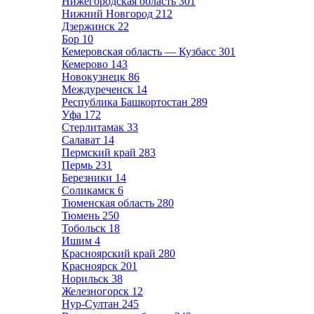
Нижегородская область
301
Нижний Новгород
212
Дзержинск
22
Бор
10
Кемеровская область — Кузбасс
301
Кемерово
143
Новокузнецк
86
Междуреченск
14
Республика Башкортостан
289
Уфа
172
Стерлитамак
33
Салават
14
Пермский край
283
Пермь
231
Березники
14
Соликамск
6
Тюменская область
280
Тюмень
250
Тобольск
18
Ишим
4
Красноярский край
280
Красноярск
201
Норильск
38
Железногорск
12
Нур-Султан
245