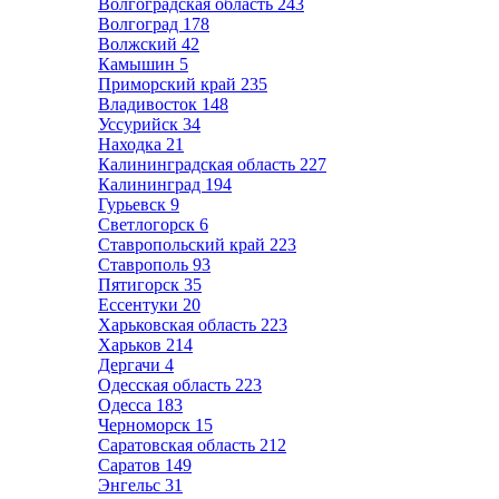
Волгоградская область
243
Волгоград
178
Волжский
42
Камышин
5
Приморский край
235
Владивосток
148
Уссурийск
34
Находка
21
Калининградская область
227
Калининград
194
Гурьевск
9
Светлогорск
6
Ставропольский край
223
Ставрополь
93
Пятигорск
35
Ессентуки
20
Харьковская область
223
Харьков
214
Дергачи
4
Одесская область
223
Одесса
183
Черноморск
15
Саратовская область
212
Саратов
149
Энгельс
31