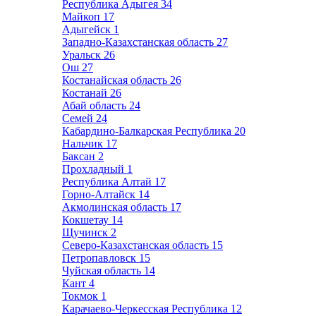
Республика Адыгея
34
Майкоп
17
Адыгейск
1
Западно-Казахстанская область
27
Уральск
26
Ош
27
Костанайская область
26
Костанай
26
Абай область
24
Семей
24
Кабардино-Балкарская Республика
20
Нальчик
17
Баксан
2
Прохладный
1
Республика Алтай
17
Горно-Алтайск
14
Акмолинская область
17
Кокшетау
14
Щучинск
2
Северо-Казахстанская область
15
Петропавловск
15
Чуйская область
14
Кант
4
Токмок
1
Карачаево-Черкесская Республика
12