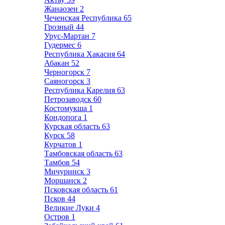
Жанаозен
2
Чеченская Республика
65
Грозный
44
Урус-Мартан
7
Гудермес
6
Республика Хакасия
64
Абакан
52
Черногорск
7
Саяногорск
3
Республика Карелия
63
Петрозаводск
60
Костомукша
1
Кондопога
1
Курская область
63
Курск
58
Курчатов
1
Тамбовская область
63
Тамбов
54
Мичуринск
3
Моршанск
2
Псковская область
61
Псков
44
Великие Луки
4
Остров
1