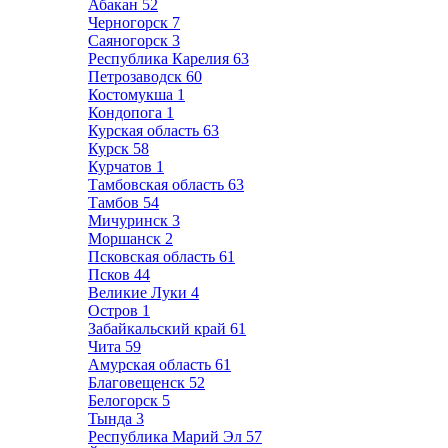
Абакан
52
Черногорск
7
Саяногорск
3
Республика Карелия
63
Петрозаводск
60
Костомукша
1
Кондопога
1
Курская область
63
Курск
58
Курчатов
1
Тамбовская область
63
Тамбов
54
Мичуринск
3
Моршанск
2
Псковская область
61
Псков
44
Великие Луки
4
Остров
1
Забайкальский край
61
Чита
59
Амурская область
61
Благовещенск
52
Белогорск
5
Тында
3
Республика Марий Эл
57