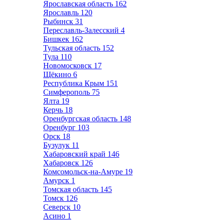
Ярославская область
162
Ярославль
120
Рыбинск
31
Переславль-Залесский
4
Бишкек
162
Тульская область
152
Тула
110
Новомосковск
17
Щёкино
6
Республика Крым
151
Симферополь
75
Ялта
19
Керчь
18
Оренбургская область
148
Оренбург
103
Орск
18
Бузулук
11
Хабаровский край
146
Хабаровск
126
Комсомольск-на-Амуре
19
Амурск
1
Томская область
145
Томск
126
Северск
10
Асино
1