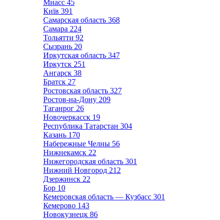
Миасс
45
Київ
391
Самарская область
368
Самара
224
Тольятти
92
Сызрань
20
Иркутская область
347
Иркутск
251
Ангарск
38
Братск
27
Ростовская область
327
Ростов-на-Дону
209
Таганрог
26
Новочеркасск
19
Республика Татарстан
304
Казань
170
Набережные Челны
56
Нижнекамск
22
Нижегородская область
301
Нижний Новгород
212
Дзержинск
22
Бор
10
Кемеровская область — Кузбасс
301
Кемерово
143
Новокузнецк
86