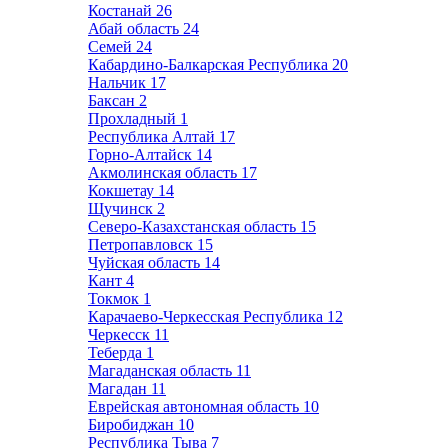
Костанай
26
Абай область
24
Семей
24
Кабардино-Балкарская Республика
20
Нальчик
17
Баксан
2
Прохладный
1
Республика Алтай
17
Горно-Алтайск
14
Акмолинская область
17
Кокшетау
14
Щучинск
2
Северо-Казахстанская область
15
Петропавловск
15
Чуйская область
14
Кант
4
Токмок
1
Карачаево-Черкесская Республика
12
Черкесск
11
Теберда
1
Магаданская область
11
Магадан
11
Еврейская автономная область
10
Биробиджан
10
Республика Тыва
7