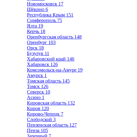
Новомосковск
17
Щёкино
6
Республика Крым
151
Симферополь
75
Ялта
19
Керчь
18
Оренбургская область
148
Оренбург
103
Орск
18
Бузулук
11
Хабаровский край
146
Хабаровск
126
Комсомольск-на-Амуре
19
Амурск
1
Томская область
145
Томск
126
Северск
10
Асино
1
Кировская область
132
Киров
120
Кирово-Чепецк
7
Слободской
3
Пензенская область
127
Пенза
105
Заречный
7