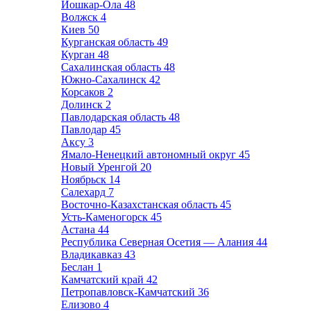
Йошкар-Ола
48
Волжск
4
Киев
50
Курганская область
49
Курган
48
Сахалинская область
48
Южно-Сахалинск
42
Корсаков
2
Долинск
2
Павлодарская область
48
Павлодар
45
Аксу
3
Ямало-Ненецкий автономный округ
45
Новый Уренгой
20
Ноябрьск
14
Салехард
7
Восточно-Казахстанская область
45
Усть-Каменогорск
45
Астана
44
Республика Северная Осетия — Алания
44
Владикавказ
43
Беслан
1
Камчатский край
42
Петропавловск-Камчатский
36
Елизово
4