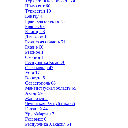
Туркестанская область
74
Шымкент
60
Туркестан
10
Кентау
4
Брянская область
73
Брянск
67
Клинцы
3
Дятьково
1
Рязанская область
71
Рязань
66
Рыбное
1
Скопин
1
Республика Коми
70
Сыктывкар
43
Ухта
17
Воркута
5
Севастополь
68
Мангистауская область
65
Актау
59
Жанаозен
2
Чеченская Республика
65
Грозный
44
Урус-Мартан
7
Гудермес
6
Республика Хакасия
64