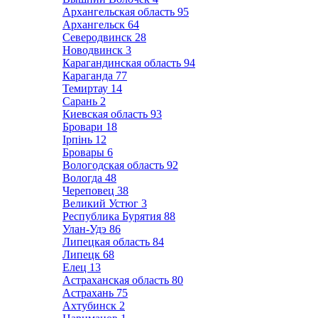
Архангельская область
95
Архангельск
64
Северодвинск
28
Новодвинск
3
Карагандинская область
94
Караганда
77
Темиртау
14
Сарань
2
Киевская область
93
Бровари
18
Ірпінь
12
Бровары
6
Вологодская область
92
Вологда
48
Череповец
38
Великий Устюг
3
Республика Бурятия
88
Улан-Удэ
86
Липецкая область
84
Липецк
68
Елец
13
Астраханская область
80
Астрахань
75
Ахтубинск
2