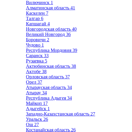
Вилючинск
1
Алматинская область
41
Каскелен
7
Талгар
6
Капшагай
4
Новгородская область
40
Великий Новгород
36
Боровичи
2
Чудово
1
Республика Мордовия
39
Саранск
33
Рузаевка
5
Актюбинская область
38
Актобе
38
Орловская область
37
Орел
37
Атырауская область
34
Атырау
34
Республика Адыгея
34
Майкоп
17
Адыгейск
1
Западно-Казахстанская область
27
Уральск
26
Ош
27
Костанайская область
26