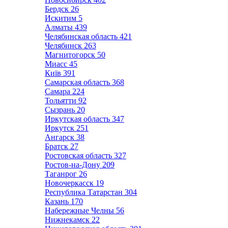
Бердск
26
Искитим
5
Алматы
439
Челябинская область
421
Челябинск
263
Магнитогорск
50
Миасс
45
Київ
391
Самарская область
368
Самара
224
Тольятти
92
Сызрань
20
Иркутская область
347
Иркутск
251
Ангарск
38
Братск
27
Ростовская область
327
Ростов-на-Дону
209
Таганрог
26
Новочеркасск
19
Республика Татарстан
304
Казань
170
Набережные Челны
56
Нижнекамск
22