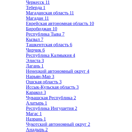
Черкесск
11
Теберда
1
Магаданская область
11
Магадан
11
Еврейская автономная область
10
Биробиджан
10
Республика Тыва
7
Кызыл
7
Ташкентская область
6
Чирчик
6
Республика Калмыкия
4
Элиста
3
Лагань
1
Ненецкий автономный округ
4
Нарьян-Мар
3
Ошская область
3
Иссык-Кульская область
3
Каракол
3
Чувашская Республика
2
Алатырь
1
Республика Ингушетия
2
Магас
1
Назрань
1
Чукотский автономный округ
2
Анадырь
2