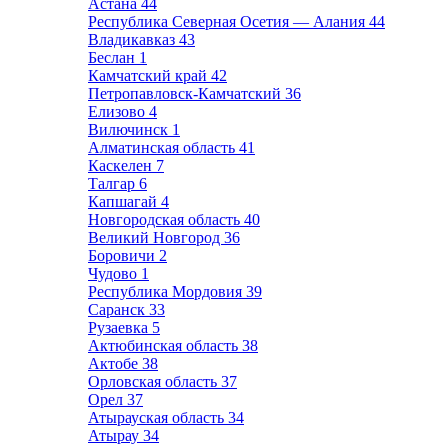
Астана
44
Республика Северная Осетия — Алания
44
Владикавказ
43
Беслан
1
Камчатский край
42
Петропавловск-Камчатский
36
Елизово
4
Вилючинск
1
Алматинская область
41
Каскелен
7
Талгар
6
Капшагай
4
Новгородская область
40
Великий Новгород
36
Боровичи
2
Чудово
1
Республика Мордовия
39
Саранск
33
Рузаевка
5
Актюбинская область
38
Актобе
38
Орловская область
37
Орел
37
Атырауская область
34
Атырау
34