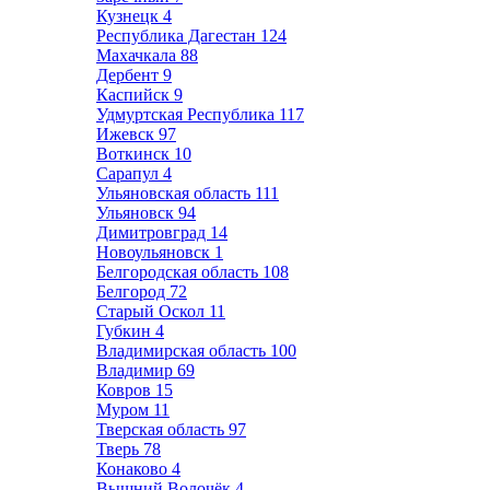
Кузнецк
4
Республика Дагестан
124
Махачкала
88
Дербент
9
Каспийск
9
Удмуртская Республика
117
Ижевск
97
Воткинск
10
Сарапул
4
Ульяновская область
111
Ульяновск
94
Димитровград
14
Новоульяновск
1
Белгородская область
108
Белгород
72
Старый Оскол
11
Губкин
4
Владимирская область
100
Владимир
69
Ковров
15
Муром
11
Тверская область
97
Тверь
78
Конаково
4
Вышний Волочёк
4