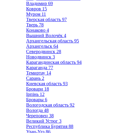
Владимир
69
Ковров
15
Муром
11
Тверская область
97
Тверь
78
Конаково
4
Вышний Волочёк
4
Архангельская область
95
Архангельск
64
Северодвинск
28
Новодвинск
3
Карагандинская область
94
Караганда
77
Темиртау
14
Сарань
2
Киевская область
93
Бровари
18
Ірпінь
12
Бровары
6
Вологодская область
92
Вологда
48
Череповец
38
Великий Устюг
3
Республика Бурятия
88
Улан-Удэ
86