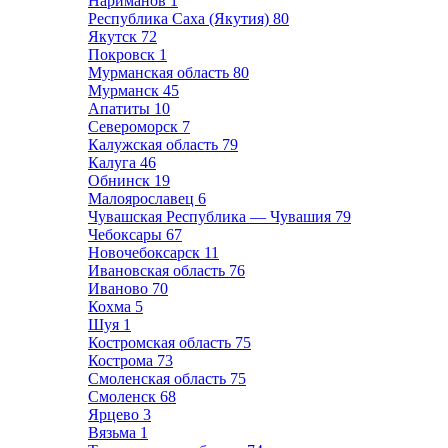
Нариманов
1
Республика Саха (Якутия)
80
Якутск
72
Покровск
1
Мурманская область
80
Мурманск
45
Апатиты
10
Североморск
7
Калужская область
79
Калуга
46
Обнинск
19
Малоярославец
6
Чувашская Республика — Чувашия
79
Чебоксары
67
Новочебоксарск
11
Ивановская область
76
Иваново
70
Кохма
5
Шуя
1
Костромская область
75
Кострома
73
Смоленская область
75
Смоленск
68
Ярцево
3
Вязьма
1