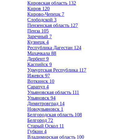
Кировская область
132
Киров
120
Кирово-Чепецк
7
Слободской
3
Пензенская область
127
Пенза
105
Заречный
7
Кузнецк
4
Республика Дагестан
124
Махачкала
88
Дербент
9
Каспийск
9
Удмуртская Республика
117
Ижевск
97
Воткинск
10
Сарапул
4
Ульяновская область
111
Ульяновск
94
Димитровград
14
Новоульяновск
1
Белгородская область
108
Белгород
72
Старый Оскол
11
Губкин
4
Владимирская область
100