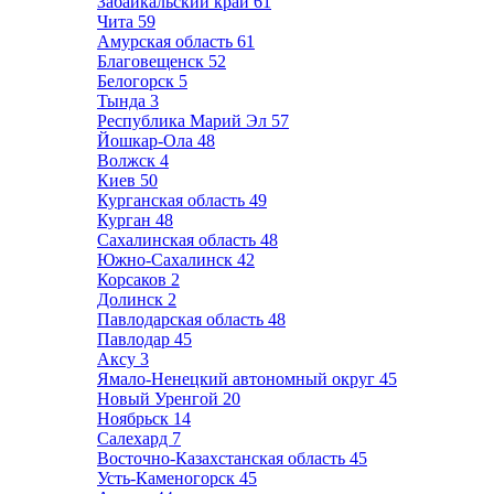
Забайкальский край
61
Чита
59
Амурская область
61
Благовещенск
52
Белогорск
5
Тында
3
Республика Марий Эл
57
Йошкар-Ола
48
Волжск
4
Киев
50
Курганская область
49
Курган
48
Сахалинская область
48
Южно-Сахалинск
42
Корсаков
2
Долинск
2
Павлодарская область
48
Павлодар
45
Аксу
3
Ямало-Ненецкий автономный округ
45
Новый Уренгой
20
Ноябрьск
14
Салехард
7
Восточно-Казахстанская область
45
Усть-Каменогорск
45