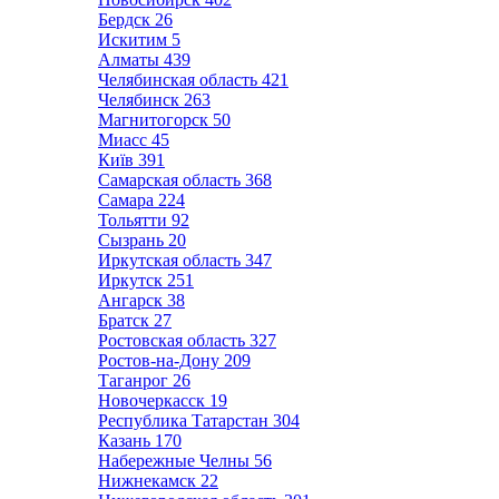
Бердск
26
Искитим
5
Алматы
439
Челябинская область
421
Челябинск
263
Магнитогорск
50
Миасс
45
Київ
391
Самарская область
368
Самара
224
Тольятти
92
Сызрань
20
Иркутская область
347
Иркутск
251
Ангарск
38
Братск
27
Ростовская область
327
Ростов-на-Дону
209
Таганрог
26
Новочеркасск
19
Республика Татарстан
304
Казань
170
Набережные Челны
56
Нижнекамск
22