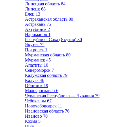
Липецкая область
84
Липецк
68
Елец
13
Астраханская область
80
Астрахань
75
Ахтубинск
2
Нариманов
1
Республика Саха (Якутия)
80
Якутск
72
Покровск
1
Мурманская область
80
Мурманск
45
Апатиты
10
Североморск
7
Калужская область
79
Калуга
46
Обнинск
19
Малоярославец
6
Чувашская Республика — Чувашия
79
Чебоксары
67
Новочебоксарск
11
Ивановская область
76
Иваново
70
Кохма
5
Шуя
1