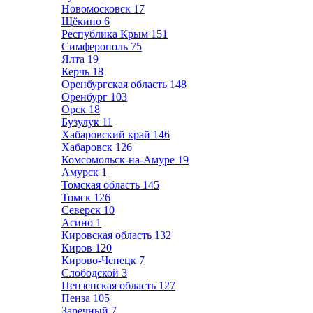
Новомосковск
17
Щёкино
6
Республика Крым
151
Симферополь
75
Ялта
19
Керчь
18
Оренбургская область
148
Оренбург
103
Орск
18
Бузулук
11
Хабаровский край
146
Хабаровск
126
Комсомольск-на-Амуре
19
Амурск
1
Томская область
145
Томск
126
Северск
10
Асино
1
Кировская область
132
Киров
120
Кирово-Чепецк
7
Слободской
3
Пензенская область
127
Пенза
105
Заречный
7