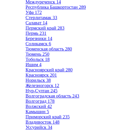
Междуреченск
14
Республика Башкортостан
289
Уфа
172
Стерлитамак
33
Салават
14
Пермский край
283
Пермь
231
Березники
14
Соликамск
6
Тюменская область
280
Тюмень
250
Тобольск
18
Ишим
4
Красноярский край
280
Красноярск
201
Норильск
38
Железногорск
12
Нур-Султан
245
Волгоградская область
243
Волгоград
178
Волжский
42
Камышин
5
Приморский край
235
Владивосток
148
Уссурийск
34