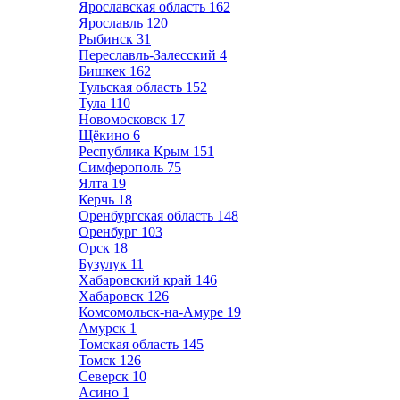
Ярославская область
162
Ярославль
120
Рыбинск
31
Переславль-Залесский
4
Бишкек
162
Тульская область
152
Тула
110
Новомосковск
17
Щёкино
6
Республика Крым
151
Симферополь
75
Ялта
19
Керчь
18
Оренбургская область
148
Оренбург
103
Орск
18
Бузулук
11
Хабаровский край
146
Хабаровск
126
Комсомольск-на-Амуре
19
Амурск
1
Томская область
145
Томск
126
Северск
10
Асино
1