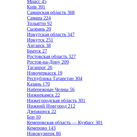
Миасс
45
Київ
391
Самарская область
368
Самара
224
Тольятти
92
Сызрань
20
Иркутская область
347
Иркутск
251
Ангарск
38
Братск
27
Ростовская область
327
Ростов-на-Дону
209
Таганрог
26
Новочеркасск
19
Республика Татарстан
304
Казань
170
Набережные Челны
56
Нижнекамск
22
Нижегородская область
301
Нижний Новгород
212
Дзержинск
22
Бор
10
Кемеровская область — Кузбасс
301
Кемерово
143
Новокузнецк
86