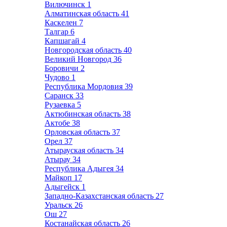
Вилючинск
1
Алматинская область
41
Каскелен
7
Талгар
6
Капшагай
4
Новгородская область
40
Великий Новгород
36
Боровичи
2
Чудово
1
Республика Мордовия
39
Саранск
33
Рузаевка
5
Актюбинская область
38
Актобе
38
Орловская область
37
Орел
37
Атырауская область
34
Атырау
34
Республика Адыгея
34
Майкоп
17
Адыгейск
1
Западно-Казахстанская область
27
Уральск
26
Ош
27
Костанайская область
26