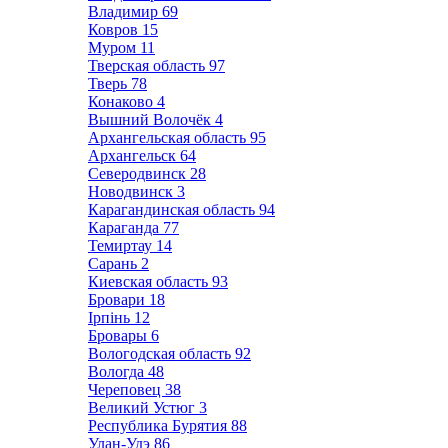
Владимир
69
Ковров
15
Муром
11
Тверская область
97
Тверь
78
Конаково
4
Вышний Волочёк
4
Архангельская область
95
Архангельск
64
Северодвинск
28
Новодвинск
3
Карагандинская область
94
Караганда
77
Темиртау
14
Сарань
2
Киевская область
93
Бровари
18
Ірпінь
12
Бровары
6
Вологодская область
92
Вологда
48
Череповец
38
Великий Устюг
3
Республика Бурятия
88
Улан-Удэ
86