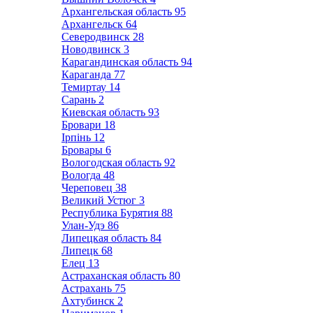
Архангельская область
95
Архангельск
64
Северодвинск
28
Новодвинск
3
Карагандинская область
94
Караганда
77
Темиртау
14
Сарань
2
Киевская область
93
Бровари
18
Ірпінь
12
Бровары
6
Вологодская область
92
Вологда
48
Череповец
38
Великий Устюг
3
Республика Бурятия
88
Улан-Удэ
86
Липецкая область
84
Липецк
68
Елец
13
Астраханская область
80
Астрахань
75
Ахтубинск
2