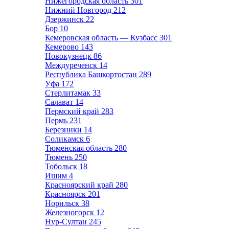
Нижегородская область
301
Нижний Новгород
212
Дзержинск
22
Бор
10
Кемеровская область — Кузбасс
301
Кемерово
143
Новокузнецк
86
Междуреченск
14
Республика Башкортостан
289
Уфа
172
Стерлитамак
33
Салават
14
Пермский край
283
Пермь
231
Березники
14
Соликамск
6
Тюменская область
280
Тюмень
250
Тобольск
18
Ишим
4
Красноярский край
280
Красноярск
201
Норильск
38
Железногорск
12
Нур-Султан
245