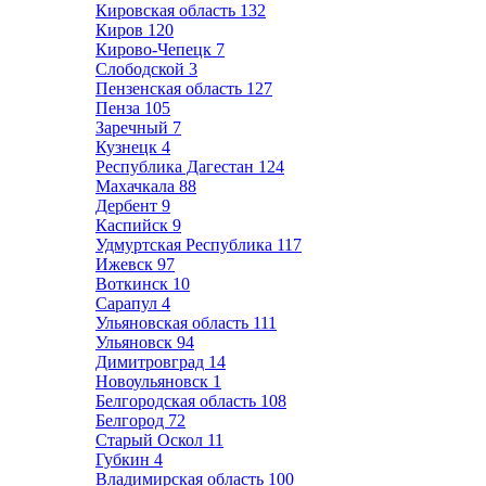
Кировская область
132
Киров
120
Кирово-Чепецк
7
Слободской
3
Пензенская область
127
Пенза
105
Заречный
7
Кузнецк
4
Республика Дагестан
124
Махачкала
88
Дербент
9
Каспийск
9
Удмуртская Республика
117
Ижевск
97
Воткинск
10
Сарапул
4
Ульяновская область
111
Ульяновск
94
Димитровград
14
Новоульяновск
1
Белгородская область
108
Белгород
72
Старый Оскол
11
Губкин
4
Владимирская область
100