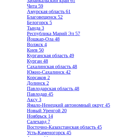
Забайкальский край
61
Чита
59
Амурская область
61
Благовещенск
52
Белогорск
5
Тында
3
Республика Марий Эл
57
Йошкар-Ола
48
Волжск
4
Киев
50
Курганская область
49
Курган
48
Сахалинская область
48
Южно-Сахалинск
42
Корсаков
2
Долинск
2
Павлодарская область
48
Павлодар
45
Аксу
3
Ямало-Ненецкий автономный округ
45
Новый Уренгой
20
Ноябрьск
14
Салехард
7
Восточно-Казахстанская область
45
Усть-Каменогорск
45