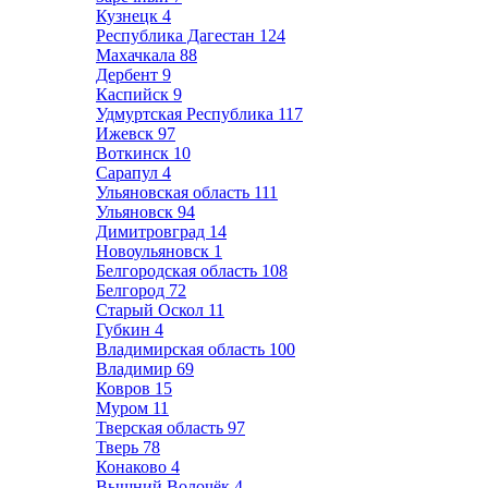
Кузнецк
4
Республика Дагестан
124
Махачкала
88
Дербент
9
Каспийск
9
Удмуртская Республика
117
Ижевск
97
Воткинск
10
Сарапул
4
Ульяновская область
111
Ульяновск
94
Димитровград
14
Новоульяновск
1
Белгородская область
108
Белгород
72
Старый Оскол
11
Губкин
4
Владимирская область
100
Владимир
69
Ковров
15
Муром
11
Тверская область
97
Тверь
78
Конаково
4
Вышний Волочёк
4