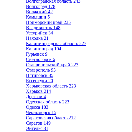
Волгоградская область
243
Волгоград
178
Волжский
42
Камышин
5
Приморский край
235
Владивосток
148
Уссурийск
34
Находка
21
Калининградская область
227
Калининград
194
Гурьевск
9
Светлогорск
6
Ставропольский край
223
Ставрополь
93
Пятигорск
35
Ессентуки
20
Харьковская область
223
Харьков
214
Дергачи
4
Одесская область
223
Одесса
183
Черноморск
15
Саратовская область
212
Саратов
149
Энгельс
31