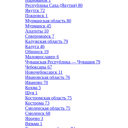
Нариманов
1
Республика Саха (Якутия)
80
Якутск
72
Покровск
1
Мурманская область
80
Мурманск
45
Апатиты
10
Североморск
7
Калужская область
79
Калуга
46
Обнинск
19
Малоярославец
6
Чувашская Республика — Чувашия
79
Чебоксары
67
Новочебоксарск
11
Ивановская область
76
Иваново
70
Кохма
5
Шуя
1
Костромская область
75
Кострома
73
Смоленская область
75
Смоленск
68
Ярцево
3
Вязьма
1