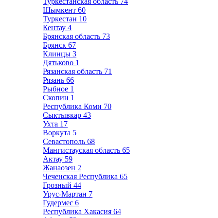
Туркестанская область
74
Шымкент
60
Туркестан
10
Кентау
4
Брянская область
73
Брянск
67
Клинцы
3
Дятьково
1
Рязанская область
71
Рязань
66
Рыбное
1
Скопин
1
Республика Коми
70
Сыктывкар
43
Ухта
17
Воркута
5
Севастополь
68
Мангистауская область
65
Актау
59
Жанаозен
2
Чеченская Республика
65
Грозный
44
Урус-Мартан
7
Гудермес
6
Республика Хакасия
64