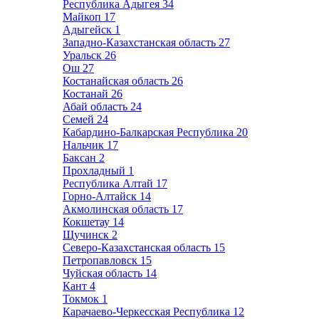
Республика Адыгея
34
Майкоп
17
Адыгейск
1
Западно-Казахстанская область
27
Уральск
26
Ош
27
Костанайская область
26
Костанай
26
Абай область
24
Семей
24
Кабардино-Балкарская Республика
20
Нальчик
17
Баксан
2
Прохладный
1
Республика Алтай
17
Горно-Алтайск
14
Акмолинская область
17
Кокшетау
14
Щучинск
2
Северо-Казахстанская область
15
Петропавловск
15
Чуйская область
14
Кант
4
Токмок
1
Карачаево-Черкесская Республика
12