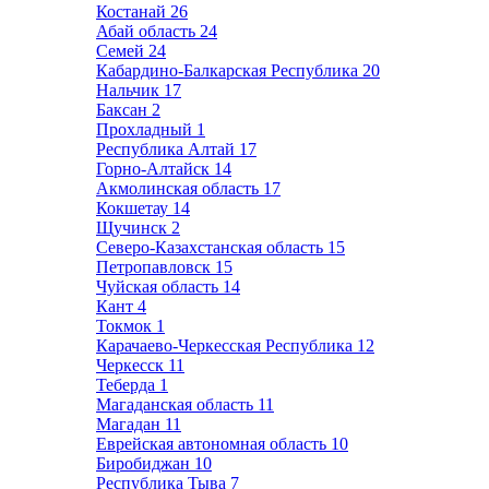
Костанай
26
Абай область
24
Семей
24
Кабардино-Балкарская Республика
20
Нальчик
17
Баксан
2
Прохладный
1
Республика Алтай
17
Горно-Алтайск
14
Акмолинская область
17
Кокшетау
14
Щучинск
2
Северо-Казахстанская область
15
Петропавловск
15
Чуйская область
14
Кант
4
Токмок
1
Карачаево-Черкесская Республика
12
Черкесск
11
Теберда
1
Магаданская область
11
Магадан
11
Еврейская автономная область
10
Биробиджан
10
Республика Тыва
7