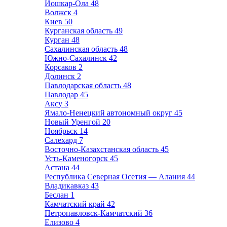
Йошкар-Ола
48
Волжск
4
Киев
50
Курганская область
49
Курган
48
Сахалинская область
48
Южно-Сахалинск
42
Корсаков
2
Долинск
2
Павлодарская область
48
Павлодар
45
Аксу
3
Ямало-Ненецкий автономный округ
45
Новый Уренгой
20
Ноябрьск
14
Салехард
7
Восточно-Казахстанская область
45
Усть-Каменогорск
45
Астана
44
Республика Северная Осетия — Алания
44
Владикавказ
43
Беслан
1
Камчатский край
42
Петропавловск-Камчатский
36
Елизово
4