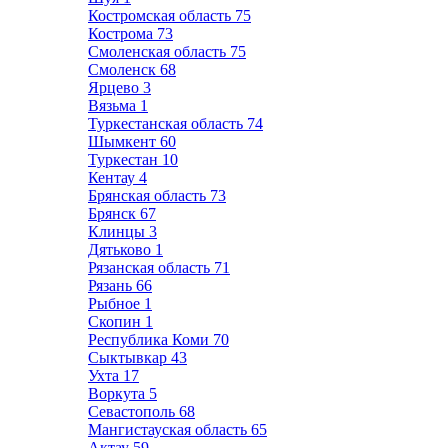
Костромская область
75
Кострома
73
Смоленская область
75
Смоленск
68
Ярцево
3
Вязьма
1
Туркестанская область
74
Шымкент
60
Туркестан
10
Кентау
4
Брянская область
73
Брянск
67
Клинцы
3
Дятьково
1
Рязанская область
71
Рязань
66
Рыбное
1
Скопин
1
Республика Коми
70
Сыктывкар
43
Ухта
17
Воркута
5
Севастополь
68
Мангистауская область
65
Актау
59