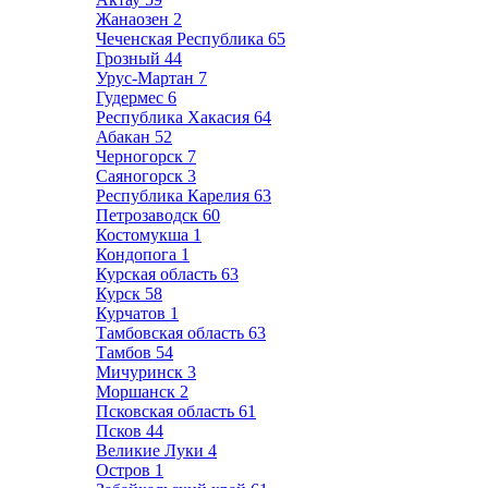
Жанаозен
2
Чеченская Республика
65
Грозный
44
Урус-Мартан
7
Гудермес
6
Республика Хакасия
64
Абакан
52
Черногорск
7
Саяногорск
3
Республика Карелия
63
Петрозаводск
60
Костомукша
1
Кондопога
1
Курская область
63
Курск
58
Курчатов
1
Тамбовская область
63
Тамбов
54
Мичуринск
3
Моршанск
2
Псковская область
61
Псков
44
Великие Луки
4
Остров
1