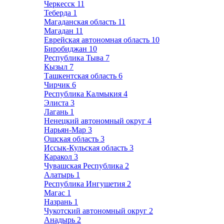
Черкесск
11
Теберда
1
Магаданская область
11
Магадан
11
Еврейская автономная область
10
Биробиджан
10
Республика Тыва
7
Кызыл
7
Ташкентская область
6
Чирчик
6
Республика Калмыкия
4
Элиста
3
Лагань
1
Ненецкий автономный округ
4
Нарьян-Мар
3
Ошская область
3
Иссык-Кульская область
3
Каракол
3
Чувашская Республика
2
Алатырь
1
Республика Ингушетия
2
Магас
1
Назрань
1
Чукотский автономный округ
2
Анадырь
2