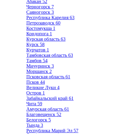
Абакан
52
Черногорск
7
Саяногорск
3
Республика Карелия
63
Петрозаводск
60
Костомукша
1
Кондопога
1
Курская область
63
Курск
58
Курчатов
1
Тамбовская область
63
Тамбов
54
Мичуринск
3
Моршанск
2
Псковская область
61
Псков
44
Великие Луки
4
Остров
1
Забайкальский край
61
Чита
59
Амурская область
61
Благовещенск
52
Белогорск
5
Тында
3
Республика Марий Эл
57