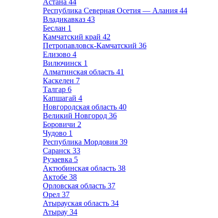
Астана
44
Республика Северная Осетия — Алания
44
Владикавказ
43
Беслан
1
Камчатский край
42
Петропавловск-Камчатский
36
Елизово
4
Вилючинск
1
Алматинская область
41
Каскелен
7
Талгар
6
Капшагай
4
Новгородская область
40
Великий Новгород
36
Боровичи
2
Чудово
1
Республика Мордовия
39
Саранск
33
Рузаевка
5
Актюбинская область
38
Актобе
38
Орловская область
37
Орел
37
Атырауская область
34
Атырау
34