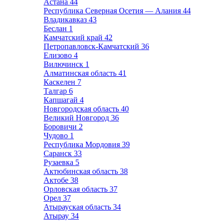
Астана
44
Республика Северная Осетия — Алания
44
Владикавказ
43
Беслан
1
Камчатский край
42
Петропавловск-Камчатский
36
Елизово
4
Вилючинск
1
Алматинская область
41
Каскелен
7
Талгар
6
Капшагай
4
Новгородская область
40
Великий Новгород
36
Боровичи
2
Чудово
1
Республика Мордовия
39
Саранск
33
Рузаевка
5
Актюбинская область
38
Актобе
38
Орловская область
37
Орел
37
Атырауская область
34
Атырау
34