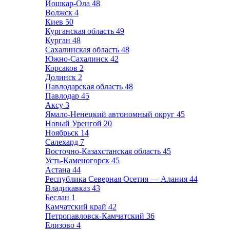
Йошкар-Ола
48
Волжск
4
Киев
50
Курганская область
49
Курган
48
Сахалинская область
48
Южно-Сахалинск
42
Корсаков
2
Долинск
2
Павлодарская область
48
Павлодар
45
Аксу
3
Ямало-Ненецкий автономный округ
45
Новый Уренгой
20
Ноябрьск
14
Салехард
7
Восточно-Казахстанская область
45
Усть-Каменогорск
45
Астана
44
Республика Северная Осетия — Алания
44
Владикавказ
43
Беслан
1
Камчатский край
42
Петропавловск-Камчатский
36
Елизово
4