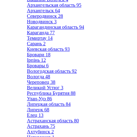
Архангельская область
95
Архангельск
64
Северодвинск
28
Новодвинск
3
Карагандинская область
94
Караганда
77
Темиртау
14
Сарань
2
Киевская область
93
Бровари
18
Ірпінь
12
Бровары
6
Вологодская область
92
Вологда
48
Череповец
38
Великий Устюг
3
Республика Бурятия
88
Улан-Удэ
86
Липецкая область
84
Липецк
68
Елец
13
Астраханская область
80
Астрахань
75
Ахтубинск
2