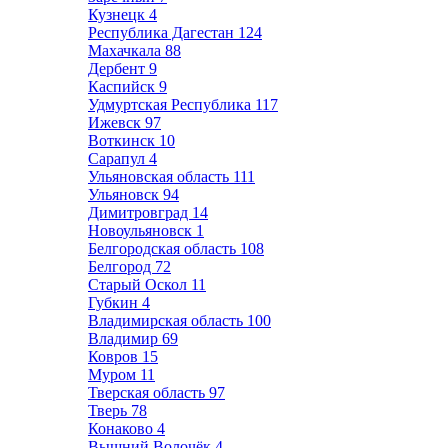
Кузнецк
4
Республика Дагестан
124
Махачкала
88
Дербент
9
Каспийск
9
Удмуртская Республика
117
Ижевск
97
Воткинск
10
Сарапул
4
Ульяновская область
111
Ульяновск
94
Димитровград
14
Новоульяновск
1
Белгородская область
108
Белгород
72
Старый Оскол
11
Губкин
4
Владимирская область
100
Владимир
69
Ковров
15
Муром
11
Тверская область
97
Тверь
78
Конаково
4
Вышний Волочёк
4