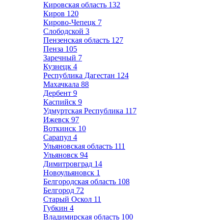
Кировская область
132
Киров
120
Кирово-Чепецк
7
Слободской
3
Пензенская область
127
Пенза
105
Заречный
7
Кузнецк
4
Республика Дагестан
124
Махачкала
88
Дербент
9
Каспийск
9
Удмуртская Республика
117
Ижевск
97
Воткинск
10
Сарапул
4
Ульяновская область
111
Ульяновск
94
Димитровград
14
Новоульяновск
1
Белгородская область
108
Белгород
72
Старый Оскол
11
Губкин
4
Владимирская область
100