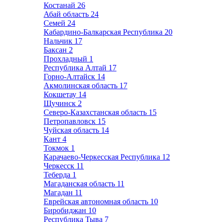
Костанай
26
Абай область
24
Семей
24
Кабардино-Балкарская Республика
20
Нальчик
17
Баксан
2
Прохладный
1
Республика Алтай
17
Горно-Алтайск
14
Акмолинская область
17
Кокшетау
14
Щучинск
2
Северо-Казахстанская область
15
Петропавловск
15
Чуйская область
14
Кант
4
Токмок
1
Карачаево-Черкесская Республика
12
Черкесск
11
Теберда
1
Магаданская область
11
Магадан
11
Еврейская автономная область
10
Биробиджан
10
Республика Тыва
7