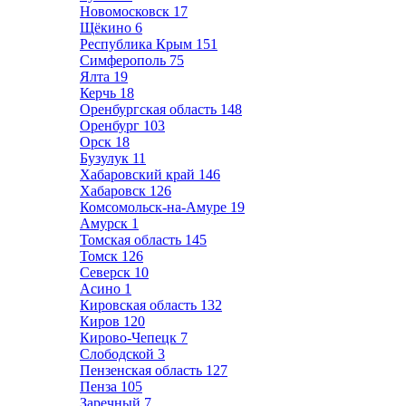
Новомосковск
17
Щёкино
6
Республика Крым
151
Симферополь
75
Ялта
19
Керчь
18
Оренбургская область
148
Оренбург
103
Орск
18
Бузулук
11
Хабаровский край
146
Хабаровск
126
Комсомольск-на-Амуре
19
Амурск
1
Томская область
145
Томск
126
Северск
10
Асино
1
Кировская область
132
Киров
120
Кирово-Чепецк
7
Слободской
3
Пензенская область
127
Пенза
105
Заречный
7