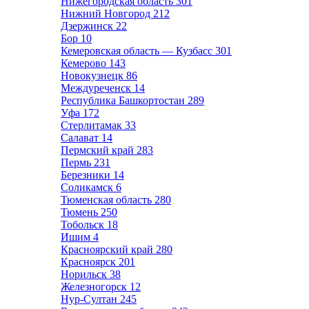
Нижегородская область
301
Нижний Новгород
212
Дзержинск
22
Бор
10
Кемеровская область — Кузбасс
301
Кемерово
143
Новокузнецк
86
Междуреченск
14
Республика Башкортостан
289
Уфа
172
Стерлитамак
33
Салават
14
Пермский край
283
Пермь
231
Березники
14
Соликамск
6
Тюменская область
280
Тюмень
250
Тобольск
18
Ишим
4
Красноярский край
280
Красноярск
201
Норильск
38
Железногорск
12
Нур-Султан
245