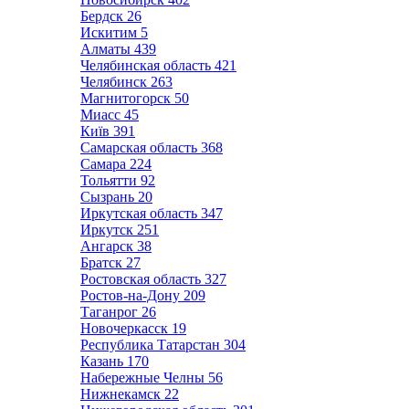
Бердск
26
Искитим
5
Алматы
439
Челябинская область
421
Челябинск
263
Магнитогорск
50
Миасс
45
Київ
391
Самарская область
368
Самара
224
Тольятти
92
Сызрань
20
Иркутская область
347
Иркутск
251
Ангарск
38
Братск
27
Ростовская область
327
Ростов-на-Дону
209
Таганрог
26
Новочеркасск
19
Республика Татарстан
304
Казань
170
Набережные Челны
56
Нижнекамск
22