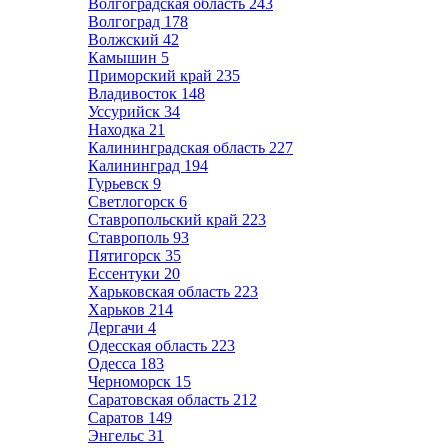
Волгоградская область
243
Волгоград
178
Волжский
42
Камышин
5
Приморский край
235
Владивосток
148
Уссурийск
34
Находка
21
Калининградская область
227
Калининград
194
Гурьевск
9
Светлогорск
6
Ставропольский край
223
Ставрополь
93
Пятигорск
35
Ессентуки
20
Харьковская область
223
Харьков
214
Дергачи
4
Одесская область
223
Одесса
183
Черноморск
15
Саратовская область
212
Саратов
149
Энгельс
31