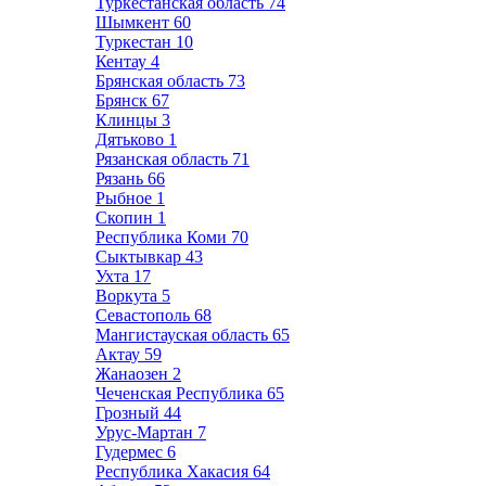
Туркестанская область
74
Шымкент
60
Туркестан
10
Кентау
4
Брянская область
73
Брянск
67
Клинцы
3
Дятьково
1
Рязанская область
71
Рязань
66
Рыбное
1
Скопин
1
Республика Коми
70
Сыктывкар
43
Ухта
17
Воркута
5
Севастополь
68
Мангистауская область
65
Актау
59
Жанаозен
2
Чеченская Республика
65
Грозный
44
Урус-Мартан
7
Гудермес
6
Республика Хакасия
64