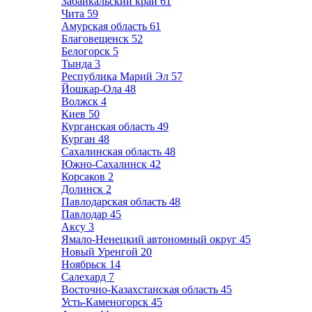
Забайкальский край
61
Чита
59
Амурская область
61
Благовещенск
52
Белогорск
5
Тында
3
Республика Марий Эл
57
Йошкар-Ола
48
Волжск
4
Киев
50
Курганская область
49
Курган
48
Сахалинская область
48
Южно-Сахалинск
42
Корсаков
2
Долинск
2
Павлодарская область
48
Павлодар
45
Аксу
3
Ямало-Ненецкий автономный округ
45
Новый Уренгой
20
Ноябрьск
14
Салехард
7
Восточно-Казахстанская область
45
Усть-Каменогорск
45