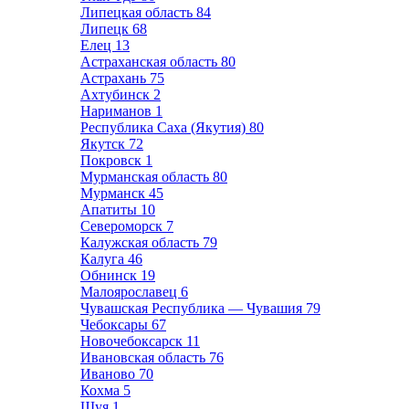
Липецкая область
84
Липецк
68
Елец
13
Астраханская область
80
Астрахань
75
Ахтубинск
2
Нариманов
1
Республика Саха (Якутия)
80
Якутск
72
Покровск
1
Мурманская область
80
Мурманск
45
Апатиты
10
Североморск
7
Калужская область
79
Калуга
46
Обнинск
19
Малоярославец
6
Чувашская Республика — Чувашия
79
Чебоксары
67
Новочебоксарск
11
Ивановская область
76
Иваново
70
Кохма
5
Шуя
1