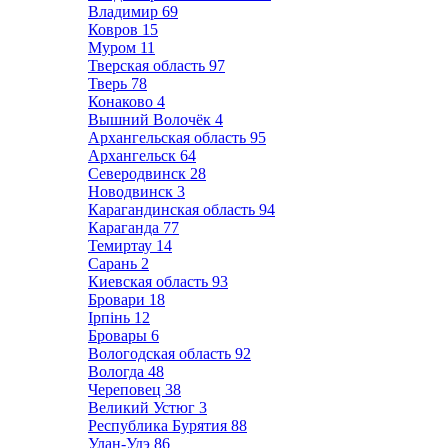
Владимир
69
Ковров
15
Муром
11
Тверская область
97
Тверь
78
Конаково
4
Вышний Волочёк
4
Архангельская область
95
Архангельск
64
Северодвинск
28
Новодвинск
3
Карагандинская область
94
Караганда
77
Темиртау
14
Сарань
2
Киевская область
93
Бровари
18
Ірпінь
12
Бровары
6
Вологодская область
92
Вологда
48
Череповец
38
Великий Устюг
3
Республика Бурятия
88
Улан-Удэ
86