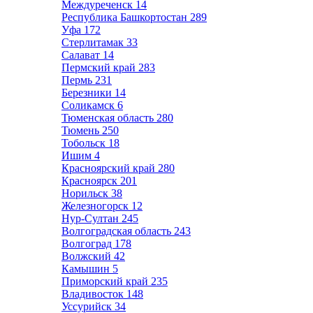
Междуреченск
14
Республика Башкортостан
289
Уфа
172
Стерлитамак
33
Салават
14
Пермский край
283
Пермь
231
Березники
14
Соликамск
6
Тюменская область
280
Тюмень
250
Тобольск
18
Ишим
4
Красноярский край
280
Красноярск
201
Норильск
38
Железногорск
12
Нур-Султан
245
Волгоградская область
243
Волгоград
178
Волжский
42
Камышин
5
Приморский край
235
Владивосток
148
Уссурийск
34