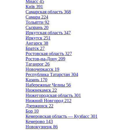
Миасс
45
Київ
391
Самарская область
368
Самара
224
Тольятти
92
Сызрань
20
Иркутская область
347
Иркутск
251
Ангарск
38
Братск
27
Ростовская область
327
Ростов-на-Дону
209
Таганрог
26
Новочеркасск
19
Республика Татарстан
304
Казань
170
Набережные Челны
56
Нижнекамск
22
Нижегородская область
301
Нижний Новгород
212
Дзержинск
22
Бор
10
Кемеровская область — Кузбасс
301
Кемерово
143
Новокузнецк
86