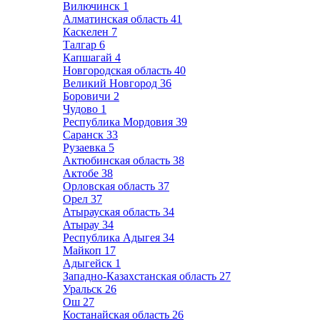
Вилючинск
1
Алматинская область
41
Каскелен
7
Талгар
6
Капшагай
4
Новгородская область
40
Великий Новгород
36
Боровичи
2
Чудово
1
Республика Мордовия
39
Саранск
33
Рузаевка
5
Актюбинская область
38
Актобе
38
Орловская область
37
Орел
37
Атырауская область
34
Атырау
34
Республика Адыгея
34
Майкоп
17
Адыгейск
1
Западно-Казахстанская область
27
Уральск
26
Ош
27
Костанайская область
26