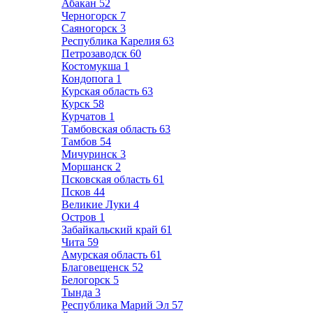
Абакан
52
Черногорск
7
Саяногорск
3
Республика Карелия
63
Петрозаводск
60
Костомукша
1
Кондопога
1
Курская область
63
Курск
58
Курчатов
1
Тамбовская область
63
Тамбов
54
Мичуринск
3
Моршанск
2
Псковская область
61
Псков
44
Великие Луки
4
Остров
1
Забайкальский край
61
Чита
59
Амурская область
61
Благовещенск
52
Белогорск
5
Тында
3
Республика Марий Эл
57