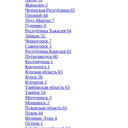
Жанаозен
2
Чеченская Республика
65
Грозный
44
Урус-Мартан
7
Гудермес
6
Республика Хакасия
64
Абакан
52
Черногорск
7
Саяногорск
3
Республика Карелия
63
Петрозаводск
60
Костомукша
1
Кондопога
1
Курская область
63
Курск
58
Курчатов
1
Тамбовская область
63
Тамбов
54
Мичуринск
3
Моршанск
2
Псковская область
61
Псков
44
Великие Луки
4
Остров
1