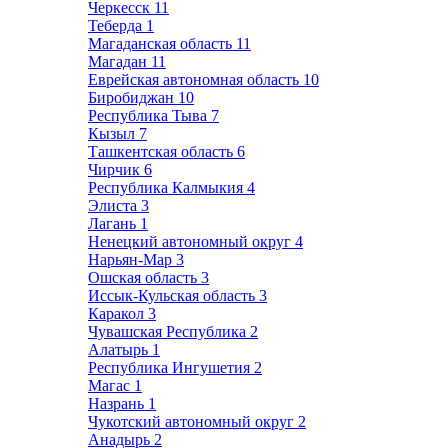
Черкесск
11
Теберда
1
Магаданская область
11
Магадан
11
Еврейская автономная область
10
Биробиджан
10
Республика Тыва
7
Кызыл
7
Ташкентская область
6
Чирчик
6
Республика Калмыкия
4
Элиста
3
Лагань
1
Ненецкий автономный округ
4
Нарьян-Мар
3
Ошская область
3
Иссык-Кульская область
3
Каракол
3
Чувашская Республика
2
Алатырь
1
Республика Ингушетия
2
Магас
1
Назрань
1
Чукотский автономный округ
2
Анадырь
2