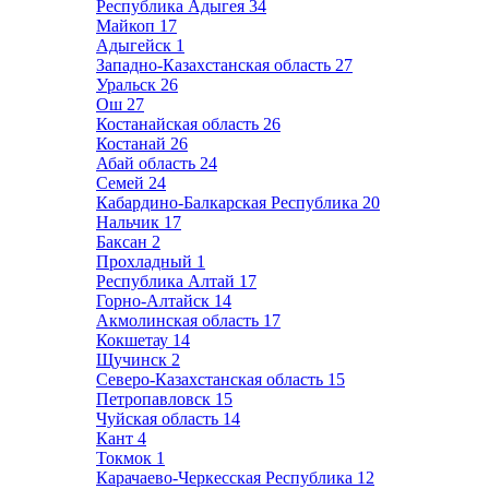
Республика Адыгея
34
Майкоп
17
Адыгейск
1
Западно-Казахстанская область
27
Уральск
26
Ош
27
Костанайская область
26
Костанай
26
Абай область
24
Семей
24
Кабардино-Балкарская Республика
20
Нальчик
17
Баксан
2
Прохладный
1
Республика Алтай
17
Горно-Алтайск
14
Акмолинская область
17
Кокшетау
14
Щучинск
2
Северо-Казахстанская область
15
Петропавловск
15
Чуйская область
14
Кант
4
Токмок
1
Карачаево-Черкесская Республика
12