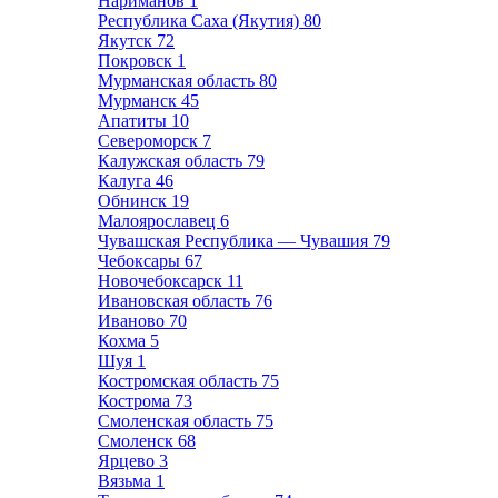
Нариманов
1
Республика Саха (Якутия)
80
Якутск
72
Покровск
1
Мурманская область
80
Мурманск
45
Апатиты
10
Североморск
7
Калужская область
79
Калуга
46
Обнинск
19
Малоярославец
6
Чувашская Республика — Чувашия
79
Чебоксары
67
Новочебоксарск
11
Ивановская область
76
Иваново
70
Кохма
5
Шуя
1
Костромская область
75
Кострома
73
Смоленская область
75
Смоленск
68
Ярцево
3
Вязьма
1