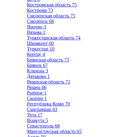
Костромская область
75
Кострома
73
Смоленская область
75
Смоленск
68
Ярцево
3
Вязьма
1
Туркестанская область
74
Шымкент
60
Туркестан
10
Кентау
4
Брянская область
73
Брянск
67
Клинцы
3
Дятьково
1
Рязанская область
71
Рязань
66
Рыбное
1
Скопин
1
Республика Коми
70
Сыктывкар
43
Ухта
17
Воркута
5
Севастополь
68
Мангистауская область
65
Актау
59