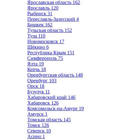
Ярославская область
162
Ярославль
120
Рыбинск
31
Переславль-Залесский
4
Бишкек
162
Тульская область
152
Тула
110
Новомосковск
17
Щёкино
6
Республика Крым
151
Симферополь
75
Ялта
19
Керчь
18
Оренбургская область
148
Оренбург
103
Орск
18
Бузулук
11
Хабаровский край
146
Хабаровск
126
Комсомольск-на-Амуре
19
Амурск
1
Томская область
145
Томск
126
Северск
10
Асино
1