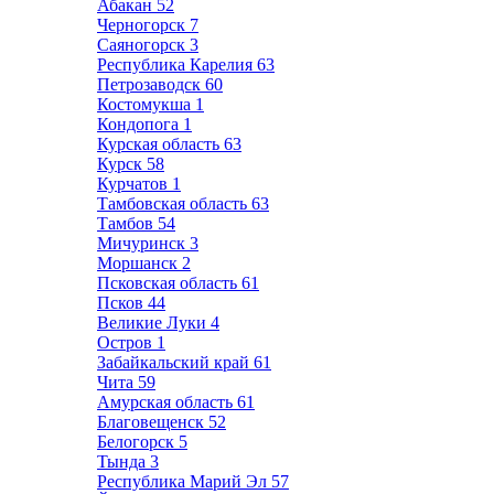
Абакан
52
Черногорск
7
Саяногорск
3
Республика Карелия
63
Петрозаводск
60
Костомукша
1
Кондопога
1
Курская область
63
Курск
58
Курчатов
1
Тамбовская область
63
Тамбов
54
Мичуринск
3
Моршанск
2
Псковская область
61
Псков
44
Великие Луки
4
Остров
1
Забайкальский край
61
Чита
59
Амурская область
61
Благовещенск
52
Белогорск
5
Тында
3
Республика Марий Эл
57