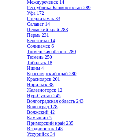
Междуреченск
14
Республика Башкортостан
289
Уфа
172
Стерлитамак
33
Салават
14
Пермский край
283
Пермь
231
Березники
14
Соликамск
6
Тюменская область
280
Тюмень
250
Тобольск
18
Ишим
4
Красноярский край
280
Красноярск
201
Норильск
38
Железногорск
12
Нур-Султан
245
Волгоградская область
243
Волгоград
178
Волжский
42
Камышин
5
Приморский край
235
Владивосток
148
Уссурийск
34