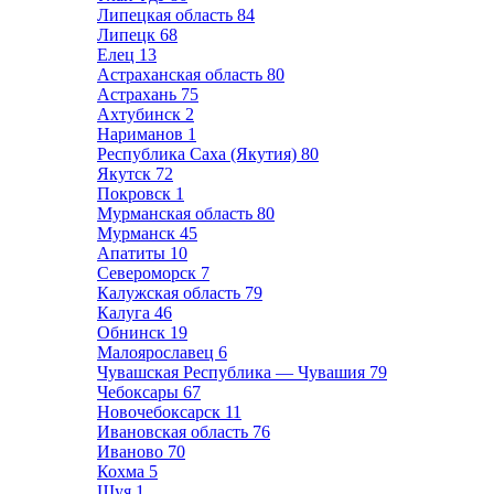
Липецкая область
84
Липецк
68
Елец
13
Астраханская область
80
Астрахань
75
Ахтубинск
2
Нариманов
1
Республика Саха (Якутия)
80
Якутск
72
Покровск
1
Мурманская область
80
Мурманск
45
Апатиты
10
Североморск
7
Калужская область
79
Калуга
46
Обнинск
19
Малоярославец
6
Чувашская Республика — Чувашия
79
Чебоксары
67
Новочебоксарск
11
Ивановская область
76
Иваново
70
Кохма
5
Шуя
1