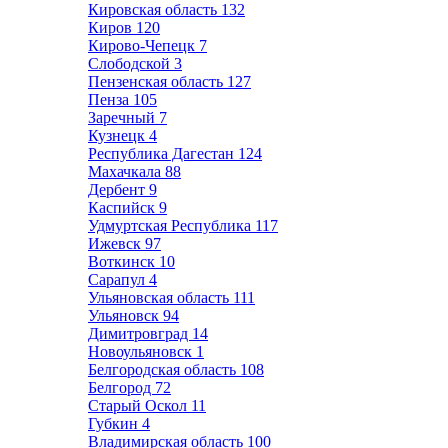
Кировская область
132
Киров
120
Кирово-Чепецк
7
Слободской
3
Пензенская область
127
Пенза
105
Заречный
7
Кузнецк
4
Республика Дагестан
124
Махачкала
88
Дербент
9
Каспийск
9
Удмуртская Республика
117
Ижевск
97
Воткинск
10
Сарапул
4
Ульяновская область
111
Ульяновск
94
Димитровград
14
Новоульяновск
1
Белгородская область
108
Белгород
72
Старый Оскол
11
Губкин
4
Владимирская область
100