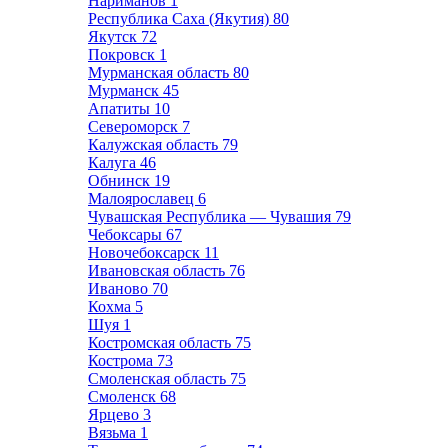
Нариманов
1
Республика Саха (Якутия)
80
Якутск
72
Покровск
1
Мурманская область
80
Мурманск
45
Апатиты
10
Североморск
7
Калужская область
79
Калуга
46
Обнинск
19
Малоярославец
6
Чувашская Республика — Чувашия
79
Чебоксары
67
Новочебоксарск
11
Ивановская область
76
Иваново
70
Кохма
5
Шуя
1
Костромская область
75
Кострома
73
Смоленская область
75
Смоленск
68
Ярцево
3
Вязьма
1