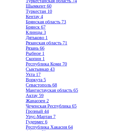
Туркестанская область
74
Шымкент
60
Туркестан
10
Кентау
4
Брянская область
73
Брянск
67
Клинцы
3
Дятьково
1
Рязанская область
71
Рязань
66
Рыбное
1
Скопин
1
Республика Коми
70
Сыктывкар
43
Ухта
17
Воркута
5
Севастополь
68
Мангистауская область
65
Актау
59
Жанаозен
2
Чеченская Республика
65
Грозный
44
Урус-Мартан
7
Гудермес
6
Республика Хакасия
64