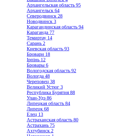
Архангельская область
95
Архангельск
64
Северодвинск
28
Новодвинск
3
Карагандинская область
94
Караганда
77
Темиртау
14
Сарань
2
Киевская область
93
Бровари
18
Ірпінь
12
Бровары
6
Вологодская область
92
Вологда
48
Череповец
38
Великий Устюг
3
Республика Бурятия
88
Улан-Удэ
86
Липецкая область
84
Липецк
68
Елец
13
Астраханская область
80
Астрахань
75
Ахтубинск
2