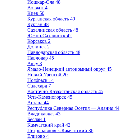
Йошкар-Ола
48
Волжск
4
Киев
50
Курганская область
49
Курган
48
Сахалинская область
48
Южно-Сахалинск
42
Корсаков
2
Долинск
2
Павлодарская область
48
Павлодар
45
Аксу
3
Ямало-Ненецкий автономный округ
45
Новый Уренгой
20
Ноябрьск
14
Салехард
7
Восточно-Казахстанская область
45
Усть-Каменогорск
45
Астана
44
Республика Северная Осетия — Алания
44
Владикавказ
43
Беслан
1
Камчатский край
42
Петропавловск-Камчатский
36
Елизово
4