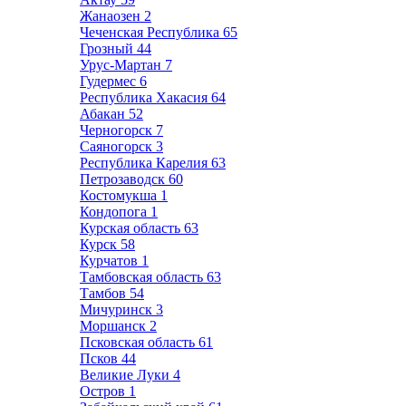
Жанаозен
2
Чеченская Республика
65
Грозный
44
Урус-Мартан
7
Гудермес
6
Республика Хакасия
64
Абакан
52
Черногорск
7
Саяногорск
3
Республика Карелия
63
Петрозаводск
60
Костомукша
1
Кондопога
1
Курская область
63
Курск
58
Курчатов
1
Тамбовская область
63
Тамбов
54
Мичуринск
3
Моршанск
2
Псковская область
61
Псков
44
Великие Луки
4
Остров
1