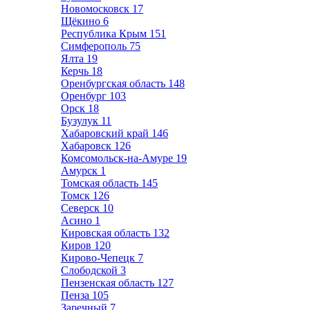
Новомосковск
17
Щёкино
6
Республика Крым
151
Симферополь
75
Ялта
19
Керчь
18
Оренбургская область
148
Оренбург
103
Орск
18
Бузулук
11
Хабаровский край
146
Хабаровск
126
Комсомольск-на-Амуре
19
Амурск
1
Томская область
145
Томск
126
Северск
10
Асино
1
Кировская область
132
Киров
120
Кирово-Чепецк
7
Слободской
3
Пензенская область
127
Пенза
105
Заречный
7