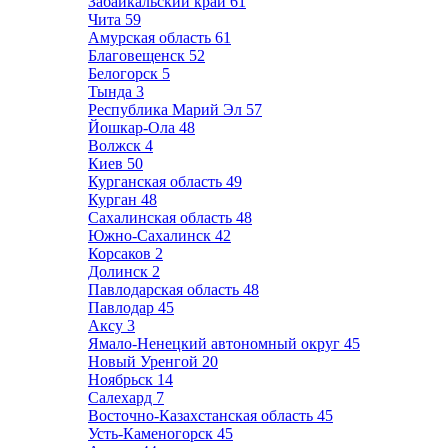
Забайкальский край
61
Чита
59
Амурская область
61
Благовещенск
52
Белогорск
5
Тында
3
Республика Марий Эл
57
Йошкар-Ола
48
Волжск
4
Киев
50
Курганская область
49
Курган
48
Сахалинская область
48
Южно-Сахалинск
42
Корсаков
2
Долинск
2
Павлодарская область
48
Павлодар
45
Аксу
3
Ямало-Ненецкий автономный округ
45
Новый Уренгой
20
Ноябрьск
14
Салехард
7
Восточно-Казахстанская область
45
Усть-Каменогорск
45