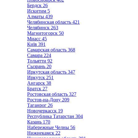
Бердск
26
Искитим
5
Алматы
439
Челябинская область
421
Челябинск
263
Магнитогорск
50
Миасс
45
Київ
391
Самарская область
368
Самара
224
Тольятти
92
Сызрань
20
Иркутская область
347
Иркутск
251
Ангарск
38
Братск
27
Ростовская область
327
Ростов-на-Дону
209
Таганрог
26
Новочеркасск
19
Республика Татарстан
304
Казань
170
Набережные Челны
56
Нижнекамск
22