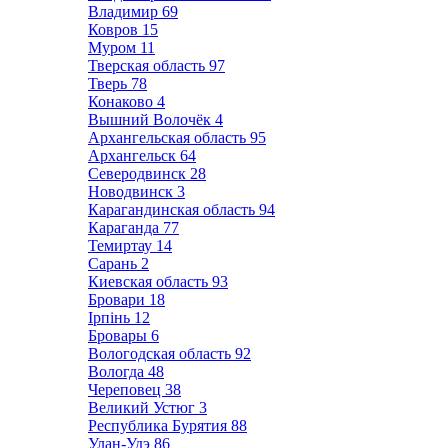
Владимир
69
Ковров
15
Муром
11
Тверская область
97
Тверь
78
Конаково
4
Вышний Волочёк
4
Архангельская область
95
Архангельск
64
Северодвинск
28
Новодвинск
3
Карагандинская область
94
Караганда
77
Темиртау
14
Сарань
2
Киевская область
93
Бровари
18
Ірпінь
12
Бровары
6
Вологодская область
92
Вологда
48
Череповец
38
Великий Устюг
3
Республика Бурятия
88
Улан-Удэ
86