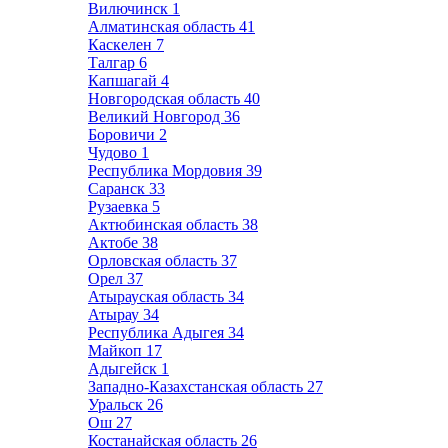
Вилючинск
1
Алматинская область
41
Каскелен
7
Талгар
6
Капшагай
4
Новгородская область
40
Великий Новгород
36
Боровичи
2
Чудово
1
Республика Мордовия
39
Саранск
33
Рузаевка
5
Актюбинская область
38
Актобе
38
Орловская область
37
Орел
37
Атырауская область
34
Атырау
34
Республика Адыгея
34
Майкоп
17
Адыгейск
1
Западно-Казахстанская область
27
Уральск
26
Ош
27
Костанайская область
26