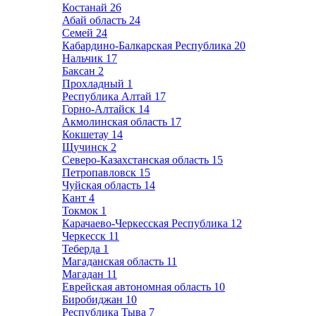
Костанай
26
Абай область
24
Семей
24
Кабардино-Балкарская Республика
20
Нальчик
17
Баксан
2
Прохладный
1
Республика Алтай
17
Горно-Алтайск
14
Акмолинская область
17
Кокшетау
14
Щучинск
2
Северо-Казахстанская область
15
Петропавловск
15
Чуйская область
14
Кант
4
Токмок
1
Карачаево-Черкесская Республика
12
Черкесск
11
Теберда
1
Магаданская область
11
Магадан
11
Еврейская автономная область
10
Биробиджан
10
Республика Тыва
7