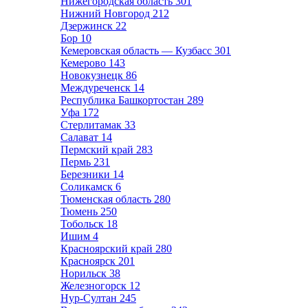
Нижегородская область
301
Нижний Новгород
212
Дзержинск
22
Бор
10
Кемеровская область — Кузбасс
301
Кемерово
143
Новокузнецк
86
Междуреченск
14
Республика Башкортостан
289
Уфа
172
Стерлитамак
33
Салават
14
Пермский край
283
Пермь
231
Березники
14
Соликамск
6
Тюменская область
280
Тюмень
250
Тобольск
18
Ишим
4
Красноярский край
280
Красноярск
201
Норильск
38
Железногорск
12
Нур-Султан
245