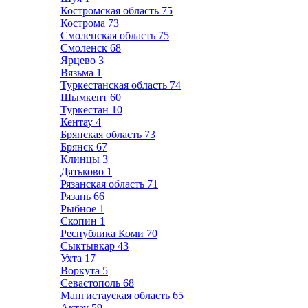
Костромская область
75
Кострома
73
Смоленская область
75
Смоленск
68
Ярцево
3
Вязьма
1
Туркестанская область
74
Шымкент
60
Туркестан
10
Кентау
4
Брянская область
73
Брянск
67
Клинцы
3
Дятьково
1
Рязанская область
71
Рязань
66
Рыбное
1
Скопин
1
Республика Коми
70
Сыктывкар
43
Ухта
17
Воркута
5
Севастополь
68
Мангистауская область
65
Актау
59