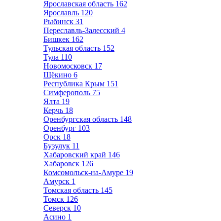
Ярославская область
162
Ярославль
120
Рыбинск
31
Переславль-Залесский
4
Бишкек
162
Тульская область
152
Тула
110
Новомосковск
17
Щёкино
6
Республика Крым
151
Симферополь
75
Ялта
19
Керчь
18
Оренбургская область
148
Оренбург
103
Орск
18
Бузулук
11
Хабаровский край
146
Хабаровск
126
Комсомольск-на-Амуре
19
Амурск
1
Томская область
145
Томск
126
Северск
10
Асино
1