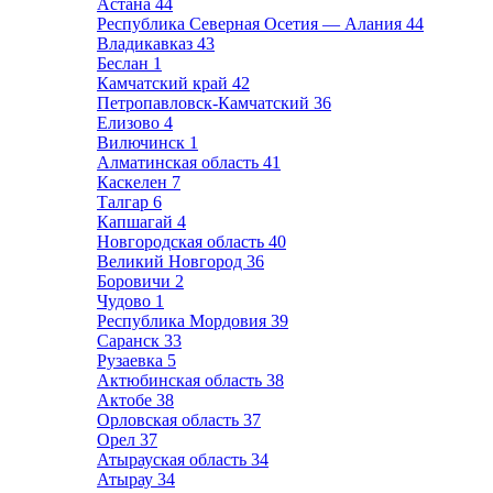
Астана
44
Республика Северная Осетия — Алания
44
Владикавказ
43
Беслан
1
Камчатский край
42
Петропавловск-Камчатский
36
Елизово
4
Вилючинск
1
Алматинская область
41
Каскелен
7
Талгар
6
Капшагай
4
Новгородская область
40
Великий Новгород
36
Боровичи
2
Чудово
1
Республика Мордовия
39
Саранск
33
Рузаевка
5
Актюбинская область
38
Актобе
38
Орловская область
37
Орел
37
Атырауская область
34
Атырау
34