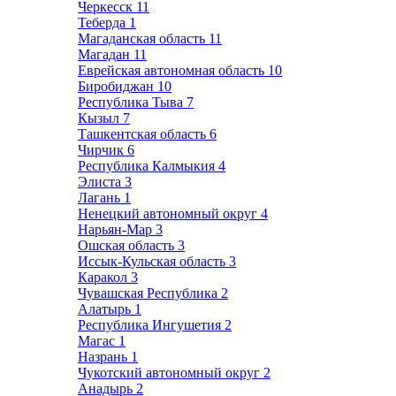
Черкесск
11
Теберда
1
Магаданская область
11
Магадан
11
Еврейская автономная область
10
Биробиджан
10
Республика Тыва
7
Кызыл
7
Ташкентская область
6
Чирчик
6
Республика Калмыкия
4
Элиста
3
Лагань
1
Ненецкий автономный округ
4
Нарьян-Мар
3
Ошская область
3
Иссык-Кульская область
3
Каракол
3
Чувашская Республика
2
Алатырь
1
Республика Ингушетия
2
Магас
1
Назрань
1
Чукотский автономный округ
2
Анадырь
2