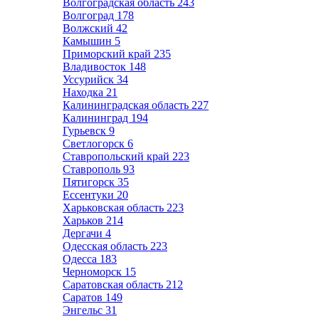
Волгоградская область
243
Волгоград
178
Волжский
42
Камышин
5
Приморский край
235
Владивосток
148
Уссурийск
34
Находка
21
Калининградская область
227
Калининград
194
Гурьевск
9
Светлогорск
6
Ставропольский край
223
Ставрополь
93
Пятигорск
35
Ессентуки
20
Харьковская область
223
Харьков
214
Дергачи
4
Одесская область
223
Одесса
183
Черноморск
15
Саратовская область
212
Саратов
149
Энгельс
31