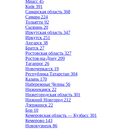
Миасс
45
Київ
391
Самарская область
368
Самара
224
Тольятти
92
Сызрань
20
Иркутская область
347
Иркутск
251
Ангарск
38
Братск
27
Ростовская область
327
Ростов-на-Дону
209
Таганрог
26
Новочеркасск
19
Республика Татарстан
304
Казань
170
Набережные Челны
56
Нижнекамск
22
Нижегородская область
301
Нижний Новгород
212
Дзержинск
22
Бор
10
Кемеровская область — Кузбасс
301
Кемерово
143
Новокузнецк
86