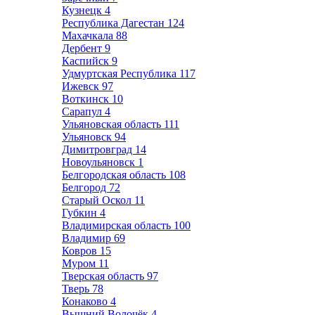
Кузнецк
4
Республика Дагестан
124
Махачкала
88
Дербент
9
Каспийск
9
Удмуртская Республика
117
Ижевск
97
Воткинск
10
Сарапул
4
Ульяновская область
111
Ульяновск
94
Димитровград
14
Новоульяновск
1
Белгородская область
108
Белгород
72
Старый Оскол
11
Губкин
4
Владимирская область
100
Владимир
69
Ковров
15
Муром
11
Тверская область
97
Тверь
78
Конаково
4
Вышний Волочёк
4