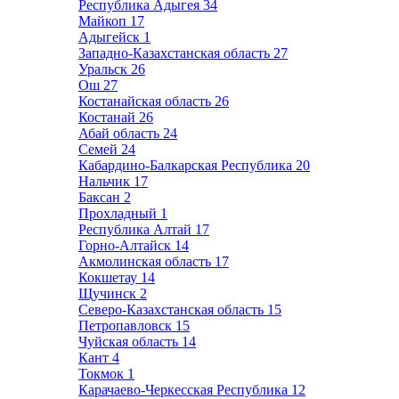
Республика Адыгея
34
Майкоп
17
Адыгейск
1
Западно-Казахстанская область
27
Уральск
26
Ош
27
Костанайская область
26
Костанай
26
Абай область
24
Семей
24
Кабардино-Балкарская Республика
20
Нальчик
17
Баксан
2
Прохладный
1
Республика Алтай
17
Горно-Алтайск
14
Акмолинская область
17
Кокшетау
14
Щучинск
2
Северо-Казахстанская область
15
Петропавловск
15
Чуйская область
14
Кант
4
Токмок
1
Карачаево-Черкесская Республика
12